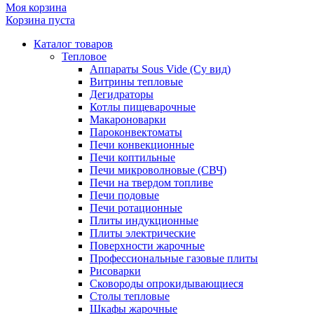
Моя корзина
Корзина пуста
Каталог товаров
Тепловое
Аппараты Sous Vide (Су вид)
Витрины тепловые
Дегидраторы
Котлы пищеварочные
Макароноварки
Пароконвектоматы
Печи конвекционные
Печи коптильные
Печи микроволновые (СВЧ)
Печи на твердом топливе
Печи подовые
Печи ротационные
Плиты индукционные
Плиты электрические
Поверхности жарочные
Профессиональные газовые плиты
Рисоварки
Сковороды опрокидывающиеся
Столы тепловые
Шкафы жарочные