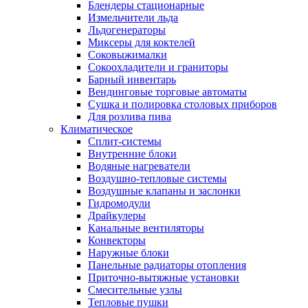
Блендеры стационарные
Измельчители льда
Льдогенераторы
Миксеры для коктелей
Соковыжималки
Сокоохладители и граниторы
Барный инвентарь
Вендинговые торговые автоматы
Сушка и полировка столовых приборов
Для розлива пива
Климатическое
Сплит-системы
Внутренние блоки
Водяные нагреватели
Воздушно-тепловые системы
Воздушные клапаны и заслонки
Гидромодули
Драйкулеры
Канальные вентиляторы
Конвекторы
Наружные блоки
Панельные радиаторы отопления
Приточно-вытяжные установки
Смесительные узлы
Тепловые пушки