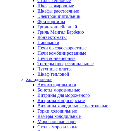
Столы тепловые
Шкафы жарочные
Шкафы расстоечные
Электрокипятильник
Фритюрницы
Гриль конвейерный
Гриль Мангал Барбекю
Конвектоматы
Пароварки
Печи высокоскоростные
Печи комбинированные
Печи конвейерные
Тостеры профессиональные
Чугунные плиты
Шкаф тепловой
Холодильное
Автохолодильники
Бонеты морозильные
Витрины для мороженого
Витрины кондитерские
Витрины холодильные настольные
Горки холодильные
Камеры холодильные
Морозильные лари
Столы морозильные