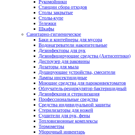
Рукомойники
Станции сбора отходов
Столы закрытые
Столы-купе
Тележки
Шкафы
Санитарно-гигиеническое
Баки и контейнеры для мусора
Водонагреватели накопительные
Дезинфекторы для рук
Дезинфицирующие средства (Антисептики)
Диспоузер для раковины
Дозаторы для мыла
Душирующие устройства, смесители
Лампы инсектицидные
Моющие средства для пароконвектоматов
Облучатель-рециркулятор бактерицидный
Дезинфекция и стерилизация
Профессиональные средства
Средства индивидуальной защиты
Стерилизаторы для ножей
Сушители для рук, фены
Тепловизионные комплексы
Термометры
Уборочный инвентарь