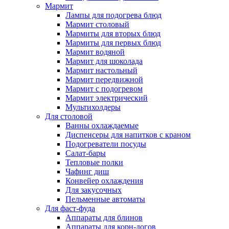
Мармит
Лампы для подогрева блюд
Мармит столовый
Мармиты для вторых блюд
Мармиты для первых блюд
Мармит водяной
Мармит для шоколада
Мармит настольный
Мармит передвижной
Мармит с подогревом
Мармит электрический
Мультихолдеры
Для столовой
Ванны охлаждаемые
Диспенсеры для напитков с краном
Подогреватели посуды
Салат-бары
Тепловые полки
Чафинг диш
Конвейер охлаждения
Для закусочных
Пельменные автоматы
Для фаст-фуда
Аппараты для блинов
Аппараты для корн-догов