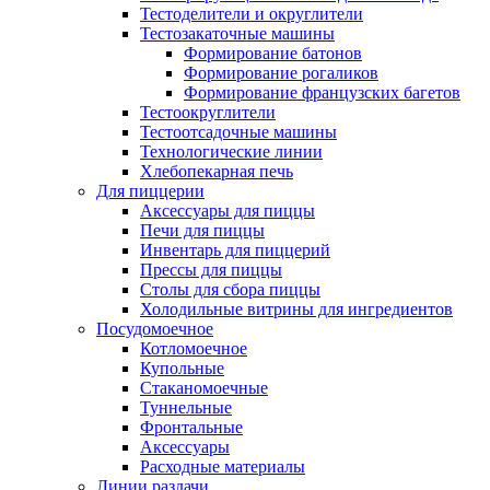
Тестоделители и округлители
Тестозакаточные машины
Формирование батонов
Формирование рогаликов
Формирование французских багетов
Тестоокруглители
Тестоотсадочные машины
Технологические линии
Хлебопекарная печь
Для пиццерии
Аксессуары для пиццы
Печи для пиццы
Инвентарь для пиццерий
Прессы для пиццы
Столы для сбора пиццы
Холодильные витрины для ингредиентов
Посудомоечное
Котломоечное
Купольные
Стаканомоечные
Туннельные
Фронтальные
Аксессуары
Расходные материалы
Линии раздачи