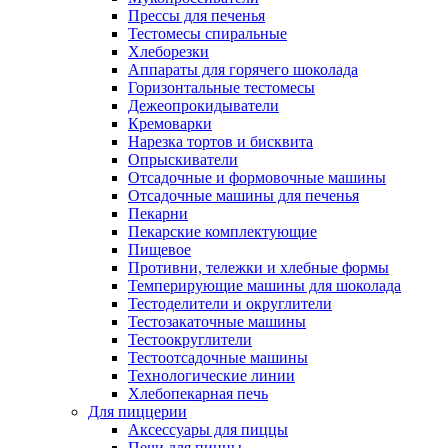
Прессы для печенья
Тестомесы спиральные
Хлеборезки
Аппараты для горячего шоколада
Горизонтальные тестомесы
Дежеопрокидыватели
Кремоварки
Нарезка тортов и бисквита
Опрыскиватели
Отсадочные и формовочные машины
Отсадочные машины для печенья
Пекарни
Пекарские комплектующие
Пищевое
Противни, тележки и хлебные формы
Темперирующие машины для шоколада
Тестоделители и округлители
Тестозакаточные машины
Тестоокруглители
Тестоотсадочные машины
Технологические линии
Хлебопекарная печь
Для пиццерии
Аксессуары для пиццы
Печи для пиццы