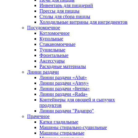
Инвентарь для пиццерий
Прессы для пиццы
Столы для сбора пиццы
Холодильные витрины для ингредиентов
Посудомоечное
Котломоечное
Купольные
Стаканомоечные
Туннельные
Фронтальные
Аксессуары
Расходные материалы
Линии раздачи
Линии раздачи «Abat»
Линии раздачи «Atesy»
Линии раздачи «Iterma»
Линии раздачи «Rada»
Контейнеры для овощей и сыпучих
продуктов
Линии раздачи "Радапро"
Прачечное
Катки гладильные
Машины стирально-сушильные
Машины стиральные