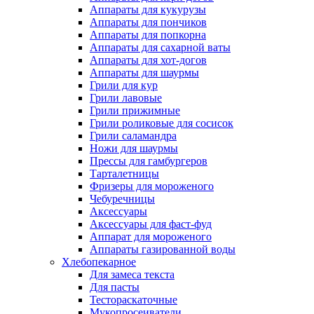
Аппараты для кукурузы
Аппараты для пончиков
Аппараты для попкорна
Аппараты для сахарной ваты
Аппараты для хот-догов
Аппараты для шаурмы
Грили для кур
Грили лавовые
Грили прижимные
Грили роликовые для сосисок
Грили саламандра
Ножи для шаурмы
Прессы для гамбургеров
Тарталетницы
Фризеры для мороженого
Чебуречницы
Аксессуары
Аксессуары для фаст-фуд
Аппарат для мороженого
Аппараты газированной воды
Хлебопекарное
Для замеса текста
Для пасты
Тестораскаточные
Мукопросеиватели