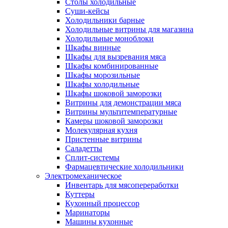
Столы холодильные
Суши-кейсы
Холодильники барные
Холодильные витрины для магазина
Холодильные моноблоки
Шкафы винные
Шкафы для вызревания мяса
Шкафы комбинированные
Шкафы морозильные
Шкафы холодильные
Шкафы шоковой заморозки
Витрины для демонстрации мяса
Витрины мультитемпературные
Камеры шоковой заморозки
Молекулярная кухня
Пристенные витрины
Саладетты
Сплит-системы
Фармацевтические холодильники
Электромеханическое
Инвентарь для мясопереработки
Куттеры
Кухонный процессор
Маринаторы
Машины кухонные