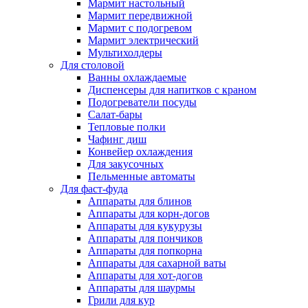
Мармит настольный
Мармит передвижной
Мармит с подогревом
Мармит электрический
Мультихолдеры
Для столовой
Ванны охлаждаемые
Диспенсеры для напитков с краном
Подогреватели посуды
Салат-бары
Тепловые полки
Чафинг диш
Конвейер охлаждения
Для закусочных
Пельменные автоматы
Для фаст-фуда
Аппараты для блинов
Аппараты для корн-догов
Аппараты для кукурузы
Аппараты для пончиков
Аппараты для попкорна
Аппараты для сахарной ваты
Аппараты для хот-догов
Аппараты для шаурмы
Грили для кур