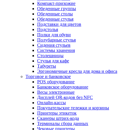
Компакт-прихожие
Обеденные группы
Обеденные столы
Обеденные стулья
Подставки для цветов
Подстолья
Полки для обуви
Полубарные стулья
Сидения стульев
Системы хранения
Столешницы
Стулья для кафе
Табуреты
Эргономичные кресла для дома и офиса
Торговое и банковское
POS оборудование
Банковское оборудование
Весы электронные
Дисплей QR-кодов без NFC
Онлайн-кассы
Покупательские тележки и корзины
Принтеры этикеток
Сканеры штрих-кода
Терминалы сбора данных
Чековые принтеры