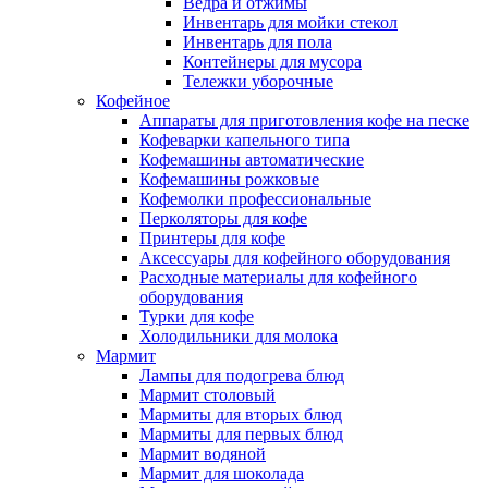
Ведра и отжимы
Инвентарь для мойки стекол
Инвентарь для пола
Контейнеры для мусора
Тележки уборочные
Кофейное
Аппараты для приготовления кофе на песке
Кофеварки капельного типа
Кофемашины автоматические
Кофемашины рожковые
Кофемолки профессиональные
Перколяторы для кофе
Принтеры для кофе
Аксессуары для кофейного оборудования
Расходные материалы для кофейного
оборудования
Турки для кофе
Холодильники для молока
Мармит
Лампы для подогрева блюд
Мармит столовый
Мармиты для вторых блюд
Мармиты для первых блюд
Мармит водяной
Мармит для шоколада