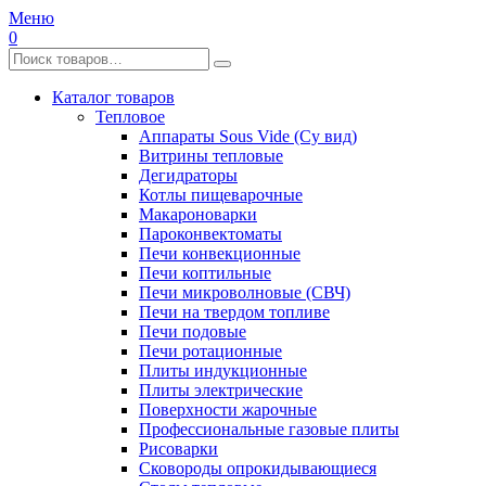
Меню
0
Каталог товаров
Тепловое
Аппараты Sous Vide (Су вид)
Витрины тепловые
Дегидраторы
Котлы пищеварочные
Макароноварки
Пароконвектоматы
Печи конвекционные
Печи коптильные
Печи микроволновые (СВЧ)
Печи на твердом топливе
Печи подовые
Печи ротационные
Плиты индукционные
Плиты электрические
Поверхности жарочные
Профессиональные газовые плиты
Рисоварки
Сковороды опрокидывающиеся