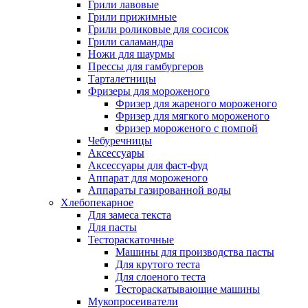
Грили лавовые
Грили прижимные
Грили роликовые для сосисок
Грили саламандра
Ножи для шаурмы
Прессы для гамбургеров
Тарталетницы
Фризеры для мороженого
Фризер для жареного мороженого
Фризер для мягкого мороженого
Фризер мороженого с помпой
Чебуречницы
Аксессуары
Аксессуары для фаст-фуд
Аппарат для мороженого
Аппараты газированной воды
Хлебопекарное
Для замеса текста
Для пасты
Тестораскаточные
Машины для производства пасты
Для крутого теста
Для слоеного теста
Тестораскатывающие машины
Мукопросеиватели