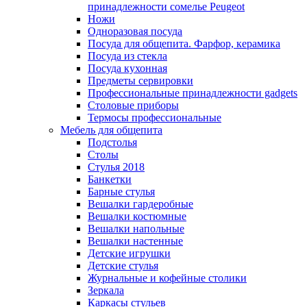
принадлежности сомелье Peugeot
Ножи
Одноразовая посуда
Посуда для общепита. Фарфор, керамика
Посуда из стекла
Посуда кухонная
Предметы сервировки
Профессиональные принадлежности gadgets
Столовые приборы
Термосы профессиональные
Мебель для общепита
Подстолья
Столы
Стулья 2018
Банкетки
Барные стулья
Вешалки гардеробные
Вешалки костюмные
Вешалки напольные
Вешалки настенные
Детские игрушки
Детские стулья
Журнальные и кофейные столики
Зеркала
Каркасы стульев