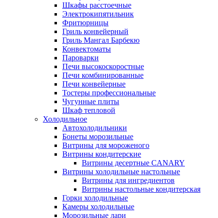
Шкафы расстоечные
Электрокипятильник
Фритюрницы
Гриль конвейерный
Гриль Мангал Барбекю
Конвектоматы
Пароварки
Печи высокоскоростные
Печи комбинированные
Печи конвейерные
Тостеры профессиональные
Чугунные плиты
Шкаф тепловой
Холодильное
Автохолодильники
Бонеты морозильные
Витрины для мороженого
Витрины кондитерские
Витрины десертные CANARY
Витрины холодильные настольные
Витрины для ингредиентов
Витрины настольные кондитерская
Горки холодильные
Камеры холодильные
Морозильные лари