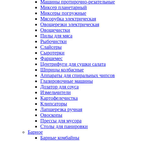
Машины протирочно-резательные
Миксер планетарный
Миксеры погружные
Мясорубка электрическая
Овощерезки электрическая
Овощечистки
Пилы для мяса
Рыбочистки
Слайсеры
Сыротерки
Фаршемес
Центрифуги для сушки салата
Шприцы колбасные
Аппараты для спиральных чипсов
Глазировочные машины
Дозатор для соуса
Измельчители
Картофелечистка
Клипсаторы
Лапшерезка ручная
Овоскопы
Прессы для мусора
Столы для панировки
Барное
Барные комбайны