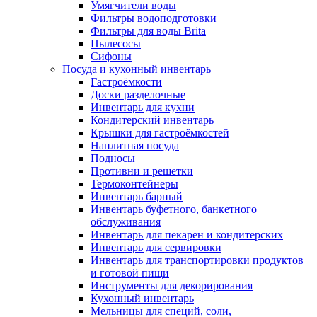
Умягчители воды
Фильтры водоподготовки
Фильтры для воды Brita
Пылесосы
Сифоны
Посуда и кухонный инвентарь
Гастроёмкости
Доски разделочные
Инвентарь для кухни
Кондитерский инвентарь
Крышки для гастроёмкостей
Наплитная посуда
Подносы
Противни и решетки
Термоконтейнеры
Инвентарь барный
Инвентарь буфетного, банкетного
обслуживания
Инвентарь для пекарен и кондитерских
Инвентарь для сервировки
Инвентарь для транспортировки продуктов
и готовой пищи
Инструменты для декорирования
Кухонный инвентарь
Мельницы для специй, соли,