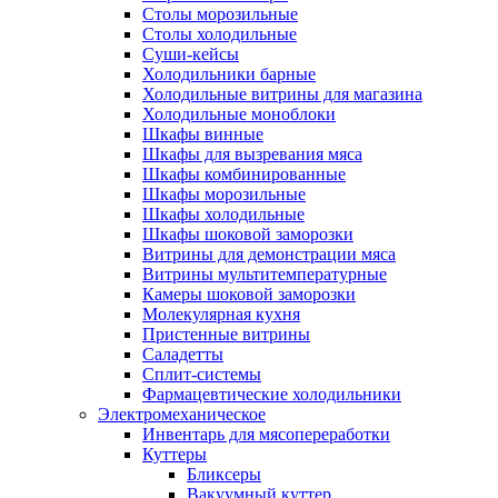
Столы морозильные
Столы холодильные
Суши-кейсы
Холодильники барные
Холодильные витрины для магазина
Холодильные моноблоки
Шкафы винные
Шкафы для вызревания мяса
Шкафы комбинированные
Шкафы морозильные
Шкафы холодильные
Шкафы шоковой заморозки
Витрины для демонстрации мяса
Витрины мультитемпературные
Камеры шоковой заморозки
Молекулярная кухня
Пристенные витрины
Саладетты
Сплит-системы
Фармацевтические холодильники
Электромеханическое
Инвентарь для мясопереработки
Куттеры
Бликсеры
Вакуумный куттер