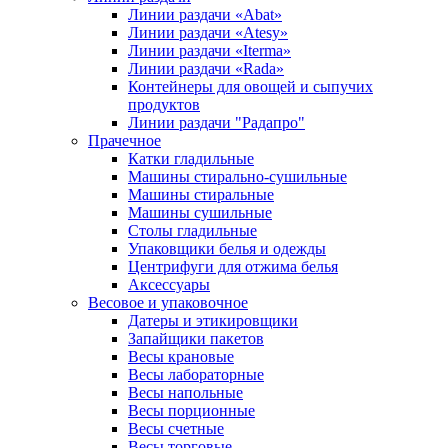
Линии раздачи «Abat»
Линии раздачи «Atesy»
Линии раздачи «Iterma»
Линии раздачи «Rada»
Контейнеры для овощей и сыпучих
продуктов
Линии раздачи "Радапро"
Прачечное
Катки гладильные
Машины стирально-сушильные
Машины стиральные
Машины сушильные
Столы гладильные
Упаковщики белья и одежды
Центрифуги для отжима белья
Аксессуары
Весовое и упаковочное
Датеры и этикировщики
Запайщики пакетов
Весы крановые
Весы лабораторные
Весы напольные
Весы порционные
Весы счетные
Весы торговые