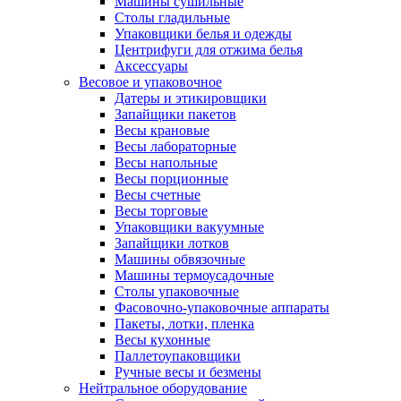
Машины сушильные
Столы гладильные
Упаковщики белья и одежды
Центрифуги для отжима белья
Аксессуары
Весовое и упаковочное
Датеры и этикировщики
Запайщики пакетов
Весы крановые
Весы лабораторные
Весы напольные
Весы порционные
Весы счетные
Весы торговые
Упаковщики вакуумные
Запайщики лотков
Машины обвязочные
Машины термоусадочные
Столы упаковочные
Фасовочно-упаковочные аппараты
Пакеты, лотки, пленка
Весы кухонные
Паллетоупаковщики
Ручные весы и безмены
Нейтральное оборудование