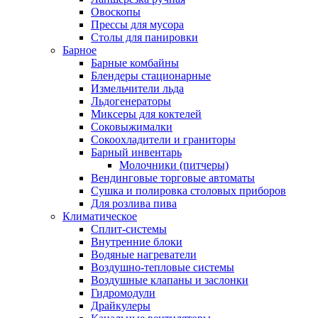
Овоскопы
Прессы для мусора
Столы для панировки
Барное
Барные комбайны
Блендеры стационарные
Измельчители льда
Льдогенераторы
Миксеры для коктелей
Соковыжималки
Сокоохладители и граниторы
Барный инвентарь
Молочники (питчеры)
Вендинговые торговые автоматы
Сушка и полировка столовых приборов
Для розлива пива
Климатическое
Сплит-системы
Внутренние блоки
Водяные нагреватели
Воздушно-тепловые системы
Воздушные клапаны и заслонки
Гидромодули
Драйкулеры