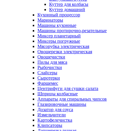
Куттер для колбасы
Куттер домашний
Кухонный процессор
Маринаторы
Машины кухонные
Машины протирочно-резательные
Миксер планетарный
Миксеры погружные
Мясорубка электрическая
Овощерезки электрическая
Овощечистки
Пилы для мяса
Рыбочистки
Слайсеры
Сыротерки
Фаршемес
Центрифуги для сушки салата
Шприцы колбасные
Аппараты для спиральных чипсов
Глазировочные машины
Дозатор для соуса
Измельчители
Картофелечистка
Клипсаторы
Лапшерезка ручная