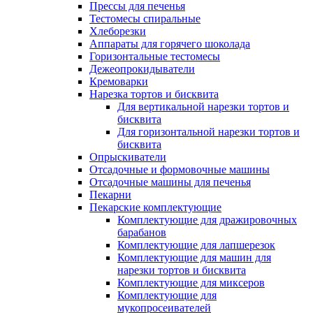
Прессы для печенья
Тестомесы спиральные
Хлеборезки
Аппараты для горячего шоколада
Горизонтальные тестомесы
Дежеопрокидыватели
Кремоварки
Нарезка тортов и бисквита
Для вертикальной нарезки тортов и
бисквита
Для горизонтальной нарезки тортов и
бисквита
Опрыскиватели
Отсадочные и формовочные машины
Отсадочные машины для печенья
Пекарни
Пекарские комплектующие
Комплектующие для дражировочных
барабанов
Комплектующие для лапшерезок
Комплектующие для машин для
нарезки тортов и бисквита
Комплектующие для миксеров
Комплектующие для
мукопросеивателей