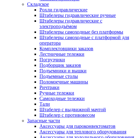
Складское
Рохли гидравлические
Штабелеры гидравлические ручные
Штабелеры гидравлические с
электроподъёмом
Штабелеры самоходные без платформы
Штабелеры самоходные с платформой для
оператора
Комплектовщики заказов
Лестничные тележки
Погрузчики
Подборщик заказов
Подъемники и вышки
Подъемные столы
Поломоечные машины
Ричтраки
Ручные тележки
Самоходные тележки
Тали
Штабелер с выдвижной мачтой
Штабелер с противовесом
Запасные части
Аксессуары для пароконвектоматов
Аксессуары для теплового оборудования
Аксессуары для холодильного оборудования