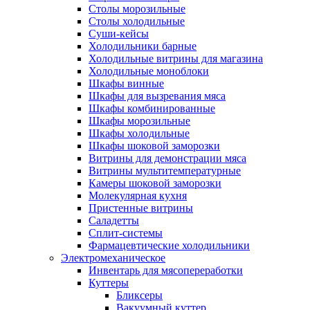
Столы морозильные
Столы холодильные
Суши-кейсы
Холодильники барные
Холодильные витрины для магазина
Холодильные моноблоки
Шкафы винные
Шкафы для вызревания мяса
Шкафы комбинированные
Шкафы морозильные
Шкафы холодильные
Шкафы шоковой заморозки
Витрины для демонстрации мяса
Витрины мультитемпературные
Камеры шоковой заморозки
Молекулярная кухня
Пристенные витрины
Саладетты
Сплит-системы
Фармацевтические холодильники
Электромеханическое
Инвентарь для мясопереработки
Куттеры
Бликсеры
Вакуумный куттер