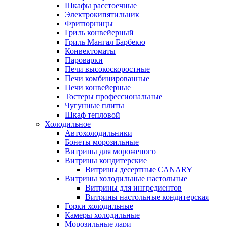
Шкафы расстоечные
Электрокипятильник
Фритюрницы
Гриль конвейерный
Гриль Мангал Барбекю
Конвектоматы
Пароварки
Печи высокоскоростные
Печи комбинированные
Печи конвейерные
Тостеры профессиональные
Чугунные плиты
Шкаф тепловой
Холодильное
Автохолодильники
Бонеты морозильные
Витрины для мороженого
Витрины кондитерские
Витрины десертные CANARY
Витрины холодильные настольные
Витрины для ингредиентов
Витрины настольные кондитерская
Горки холодильные
Камеры холодильные
Морозильные лари