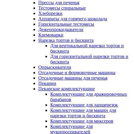
Прессы для печенья
Тестомесы спиральные
Хлеборезки
Аппараты для горячего шоколада
Горизонтальные тестомесы
Дежеопрокидыватели
Кремоварки
Нарезка тортов и бисквита
Для вертикальной нарезки тортов и
бисквита
Для горизонтальной нарезки тортов и
бисквита
Опрыскиватели
Отсадочные и формовочные машины
Отсадочные машины для печенья
Пекарни
Пекарские комплектующие
Комплектующие для дражировочных
барабанов
Комплектующие для лапшерезок
Комплектующие для машин для
нарезки тортов и бисквита
Комплектующие для миксеров
Комплектующие для
мукопросеивателей