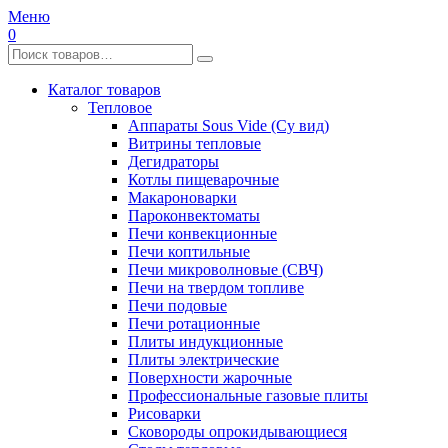
Меню
0
Каталог товаров
Тепловое
Аппараты Sous Vide (Су вид)
Витрины тепловые
Дегидраторы
Котлы пищеварочные
Макароноварки
Пароконвектоматы
Печи конвекционные
Печи коптильные
Печи микроволновые (СВЧ)
Печи на твердом топливе
Печи подовые
Печи ротационные
Плиты индукционные
Плиты электрические
Поверхности жарочные
Профессиональные газовые плиты
Рисоварки
Сковороды опрокидывающиеся