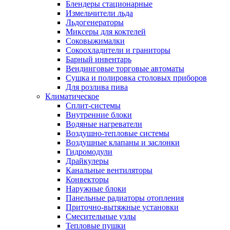
Блендеры стационарные
Измельчители льда
Льдогенераторы
Миксеры для коктелей
Соковыжималки
Сокоохладители и граниторы
Барный инвентарь
Вендинговые торговые автоматы
Сушка и полировка столовых приборов
Для розлива пива
Климатическое
Сплит-системы
Внутренние блоки
Водяные нагреватели
Воздушно-тепловые системы
Воздушные клапаны и заслонки
Гидромодули
Драйкулеры
Канальные вентиляторы
Конвекторы
Наружные блоки
Панельные радиаторы отопления
Приточно-вытяжные установки
Смесительные узлы
Тепловые пушки