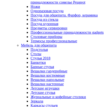
принадлежности сомелье Peugeot
Ножи
Одноразовая посуда
Посуда для общепита. Фарфор, керамика
Посуда из стекла
Посуда кухонная
Предметы сервировки
Профессиональные принадлежности gadgets
Столовые приборы
Термосы профессиональные
Мебель для общепита
Подстолья
Столы
Стулья 2018
Банкетки
Барные стулья
Вешалки гардеробные
Вешалки костюмные
Вешалки напольные
Вешалки настенные
Детские игрушки
Детские стулья
Журнальные и кофейные столики
Зеркала
Каркасы стульев