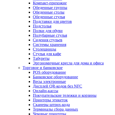
Компакт-прихожие
Обеденные группы
Обеденные столы
Обеденные стулья
Подставки для цветов
Подстолья
Полки для обуви
Полубарные стулья
Сидения стульев
Системы хранения
Столешницы
Стулья для кафе
Табуреты
Эргономичные кресла для дома и офиса
Торговое и банковское
POS оборудование
Банковское оборудование
Весы электронные
Дисплей QR-кодов без NFC
Онлайн-кассы
Покупательские тележки и корзины
Принтеры этикеток
Сканеры штрих-кода
Терминалы сбора данных
Чековые принтеры