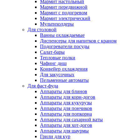
Мармит настольный
Мармит передвижной
Мармит с подогревом
Мармит электрический
Мультихолдеры
Для столовой
Ванны охлаждаемые
Диспенсеры для напитков с краном
Подогреватели посуды
Салат-бары
Тепловые полки
Чафинг диш
Конвейер охлаждения
Для закусочных
Пельменные автоматы
Для фаст-фуда
Аппараты для блинов
Аппараты для корн-догов
Аппараты для кукурузы
Аппараты для пончиков
Аппараты для попкорна
Аппараты для сахарной ваты
Аппараты для хот-догов
Аппараты для шаурмы
Грили для кур