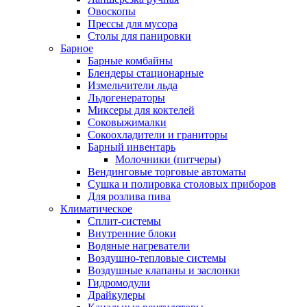
Овоскопы
Прессы для мусора
Столы для панировки
Барное
Барные комбайны
Блендеры стационарные
Измельчители льда
Льдогенераторы
Миксеры для коктелей
Соковыжималки
Сокоохладители и граниторы
Барный инвентарь
Молочники (питчеры)
Вендинговые торговые автоматы
Сушка и полировка столовых приборов
Для розлива пива
Климатическое
Сплит-системы
Внутренние блоки
Водяные нагреватели
Воздушно-тепловые системы
Воздушные клапаны и заслонки
Гидромодули
Драйкулеры