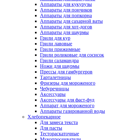
Аппараты для кукурузы
Аппараты для пончиков
Аппараты для попкорна
Аппараты для сахарной ваты
Аппараты для хот-догов
Аппараты для шаурмы
Грили для кур
Грили лавовые
Грили прижимные
Грили роликовые для сосисок
Грили саламандра
Ножи для шаурмы
Прессы для гамбургеров
Тарталетницы
Фризеры для мороженого
Чебуречницы
Аксессуары
Аксессуары для фаст-фуд
Аппарат для мороженого
Аппараты газированной воды
Хлебопекарное
Для замеса текста
Для пасты
Тестораскаточные
Мукопросеиватели