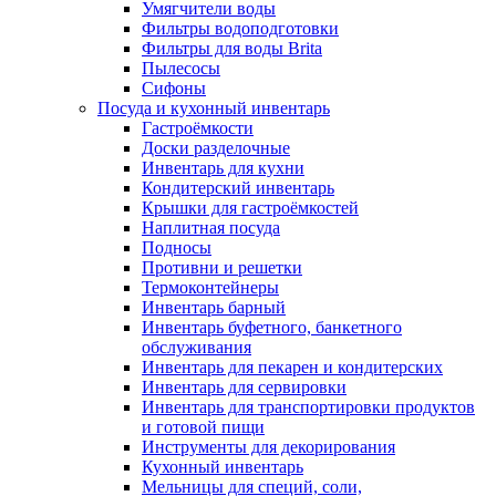
Умягчители воды
Фильтры водоподготовки
Фильтры для воды Brita
Пылесосы
Сифоны
Посуда и кухонный инвентарь
Гастроёмкости
Доски разделочные
Инвентарь для кухни
Кондитерский инвентарь
Крышки для гастроёмкостей
Наплитная посуда
Подносы
Противни и решетки
Термоконтейнеры
Инвентарь барный
Инвентарь буфетного, банкетного
обслуживания
Инвентарь для пекарен и кондитерских
Инвентарь для сервировки
Инвентарь для транспортировки продуктов
и готовой пищи
Инструменты для декорирования
Кухонный инвентарь
Мельницы для специй, соли,