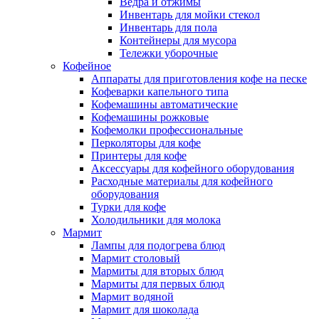
Ведра и отжимы
Инвентарь для мойки стекол
Инвентарь для пола
Контейнеры для мусора
Тележки уборочные
Кофейное
Аппараты для приготовления кофе на песке
Кофеварки капельного типа
Кофемашины автоматические
Кофемашины рожковые
Кофемолки профессиональные
Перколяторы для кофе
Принтеры для кофе
Аксессуары для кофейного оборудования
Расходные материалы для кофейного
оборудования
Турки для кофе
Холодильники для молока
Мармит
Лампы для подогрева блюд
Мармит столовый
Мармиты для вторых блюд
Мармиты для первых блюд
Мармит водяной
Мармит для шоколада