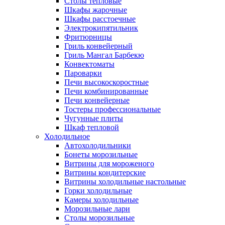
Столы тепловые
Шкафы жарочные
Шкафы расстоечные
Электрокипятильник
Фритюрницы
Гриль конвейерный
Гриль Мангал Барбекю
Конвектоматы
Пароварки
Печи высокоскоростные
Печи комбинированные
Печи конвейерные
Тостеры профессиональные
Чугунные плиты
Шкаф тепловой
Холодильное
Автохолодильники
Бонеты морозильные
Витрины для мороженого
Витрины кондитерские
Витрины холодильные настольные
Горки холодильные
Камеры холодильные
Морозильные лари
Столы морозильные