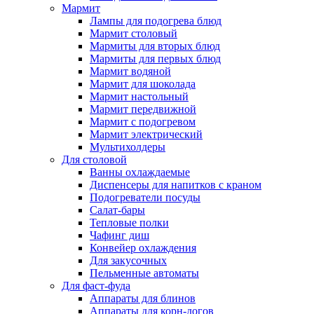
Мармит
Лампы для подогрева блюд
Мармит столовый
Мармиты для вторых блюд
Мармиты для первых блюд
Мармит водяной
Мармит для шоколада
Мармит настольный
Мармит передвижной
Мармит с подогревом
Мармит электрический
Мультихолдеры
Для столовой
Ванны охлаждаемые
Диспенсеры для напитков с краном
Подогреватели посуды
Салат-бары
Тепловые полки
Чафинг диш
Конвейер охлаждения
Для закусочных
Пельменные автоматы
Для фаст-фуда
Аппараты для блинов
Аппараты для корн-догов