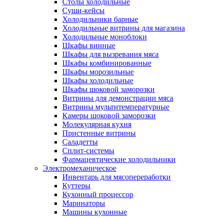
Столы холодильные
Суши-кейсы
Холодильники барные
Холодильные витрины для магазина
Холодильные моноблоки
Шкафы винные
Шкафы для вызревания мяса
Шкафы комбинированные
Шкафы морозильные
Шкафы холодильные
Шкафы шоковой заморозки
Витрины для демонстрации мяса
Витрины мультитемпературные
Камеры шоковой заморозки
Молекулярная кухня
Пристенные витрины
Саладетты
Сплит-системы
Фармацевтические холодильники
Электромеханическое
Инвентарь для мясопереработки
Куттеры
Кухонный процессор
Маринаторы
Машины кухонные