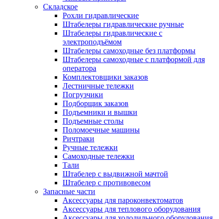
Складское
Рохли гидравлические
Штабелеры гидравлические ручные
Штабелеры гидравлические с
электроподъёмом
Штабелеры самоходные без платформы
Штабелеры самоходные с платформой для
оператора
Комплектовщики заказов
Лестничные тележки
Погрузчики
Подборщик заказов
Подъемники и вышки
Подъемные столы
Поломоечные машины
Ричтраки
Ручные тележки
Самоходные тележки
Тали
Штабелер с выдвижной мачтой
Штабелер с противовесом
Запасные части
Аксессуары для пароконвектоматов
Аксессуары для теплового оборудования
Аксессуары для холодильного оборудования