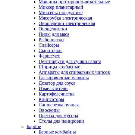
Машины протирочно-резательные
Миксер планетарный
Миксеры погружные
Мясорубка электрическая
Овощерезки электрическая
Овощечистки
Пилы для мяса
Рыбочистки
Слайсеры
Сыротерки
Фаршемес
Центрифуги для сушки салата
Шприцы колбасные
Аппараты для спиральных чипсов
Глазировочные машины
Дозатор для соуса
Измельчители
Картофелечистка
Клипсаторы
Лапшерезка ручная
Овоскопы
Прессы для мусора
Столы для панировки
Барное
Барные комбайны