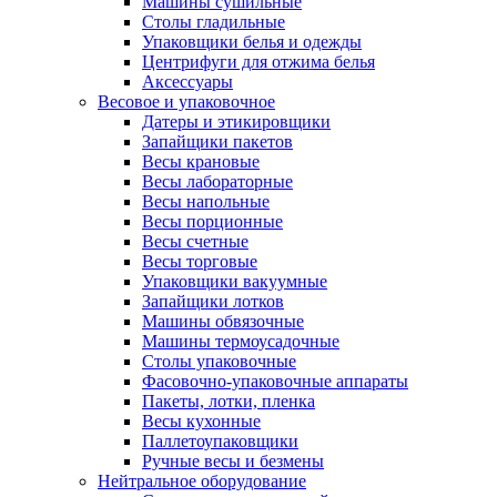
Машины сушильные
Столы гладильные
Упаковщики белья и одежды
Центрифуги для отжима белья
Аксессуары
Весовое и упаковочное
Датеры и этикировщики
Запайщики пакетов
Весы крановые
Весы лабораторные
Весы напольные
Весы порционные
Весы счетные
Весы торговые
Упаковщики вакуумные
Запайщики лотков
Машины обвязочные
Машины термоусадочные
Столы упаковочные
Фасовочно-упаковочные аппараты
Пакеты, лотки, пленка
Весы кухонные
Паллетоупаковщики
Ручные весы и безмены
Нейтральное оборудование