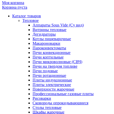
Моя корзина
Корзина пуста
Каталог товаров
Тепловое
Аппараты Sous Vide (Су вид)
Витрины тепловые
Дегидраторы
Котлы пищеварочные
Макароноварки
Пароконвектоматы
Печи конвекционные
Печи коптильные
Печи микроволновые (СВЧ)
Печи на твердом топливе
Печи подовые
Печи ротационные
Плиты индукционные
Плиты электрические
Поверхности жарочные
Профессиональные газовые плиты
Рисоварки
Сковороды опрокидывающиеся
Столы тепловые
Шкафы жарочные