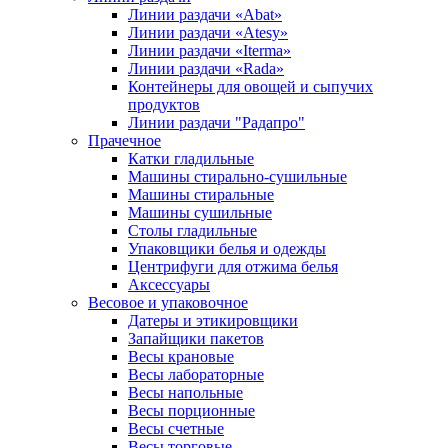
Линии раздачи «Abat»
Линии раздачи «Atesy»
Линии раздачи «Iterma»
Линии раздачи «Rada»
Контейнеры для овощей и сыпучих
продуктов
Линии раздачи "Радапро"
Прачечное
Катки гладильные
Машины стирально-сушильные
Машины стиральные
Машины сушильные
Столы гладильные
Упаковщики белья и одежды
Центрифуги для отжима белья
Аксессуары
Весовое и упаковочное
Датеры и этикировщики
Запайщики пакетов
Весы крановые
Весы лабораторные
Весы напольные
Весы порционные
Весы счетные
Весы торговые