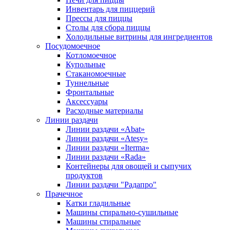
Инвентарь для пиццерий
Прессы для пиццы
Столы для сбора пиццы
Холодильные витрины для ингредиентов
Посудомоечное
Котломоечное
Купольные
Стаканомоечные
Туннельные
Фронтальные
Аксессуары
Расходные материалы
Линии раздачи
Линии раздачи «Abat»
Линии раздачи «Atesy»
Линии раздачи «Iterma»
Линии раздачи «Rada»
Контейнеры для овощей и сыпучих
продуктов
Линии раздачи "Радапро"
Прачечное
Катки гладильные
Машины стирально-сушильные
Машины стиральные