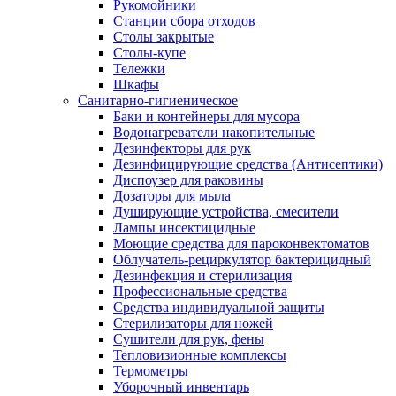
Рукомойники
Станции сбора отходов
Столы закрытые
Столы-купе
Тележки
Шкафы
Санитарно-гигиеническое
Баки и контейнеры для мусора
Водонагреватели накопительные
Дезинфекторы для рук
Дезинфицирующие средства (Антисептики)
Диспоузер для раковины
Дозаторы для мыла
Душирующие устройства, смесители
Лампы инсектицидные
Моющие средства для пароконвектоматов
Облучатель-рециркулятор бактерицидный
Дезинфекция и стерилизация
Профессиональные средства
Средства индивидуальной защиты
Стерилизаторы для ножей
Сушители для рук, фены
Тепловизионные комплексы
Термометры
Уборочный инвентарь