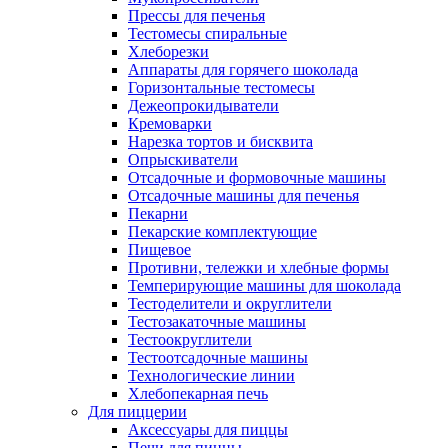
Прессы для печенья
Тестомесы спиральные
Хлеборезки
Аппараты для горячего шоколада
Горизонтальные тестомесы
Дежеопрокидыватели
Кремоварки
Нарезка тортов и бисквита
Опрыскиватели
Отсадочные и формовочные машины
Отсадочные машины для печенья
Пекарни
Пекарские комплектующие
Пищевое
Противни, тележки и хлебные формы
Темперирующие машины для шоколада
Тестоделители и округлители
Тестозакаточные машины
Тестоокруглители
Тестоотсадочные машины
Технологические линии
Хлебопекарная печь
Для пиццерии
Аксессуары для пиццы
Печи для пиццы