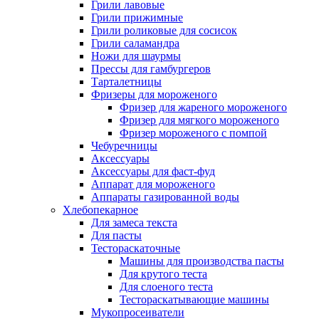
Грили лавовые
Грили прижимные
Грили роликовые для сосисок
Грили саламандра
Ножи для шаурмы
Прессы для гамбургеров
Тарталетницы
Фризеры для мороженого
Фризер для жареного мороженого
Фризер для мягкого мороженого
Фризер мороженого с помпой
Чебуречницы
Аксессуары
Аксессуары для фаст-фуд
Аппарат для мороженого
Аппараты газированной воды
Хлебопекарное
Для замеса текста
Для пасты
Тестораскаточные
Машины для производства пасты
Для крутого теста
Для слоеного теста
Тестораскатывающие машины
Мукопросеиватели