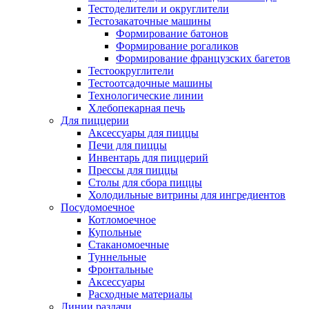
Тестоделители и округлители
Тестозакаточные машины
Формирование батонов
Формирование рогаликов
Формирование французских багетов
Тестоокруглители
Тестоотсадочные машины
Технологические линии
Хлебопекарная печь
Для пиццерии
Аксессуары для пиццы
Печи для пиццы
Инвентарь для пиццерий
Прессы для пиццы
Столы для сбора пиццы
Холодильные витрины для ингредиентов
Посудомоечное
Котломоечное
Купольные
Стаканомоечные
Туннельные
Фронтальные
Аксессуары
Расходные материалы
Линии раздачи