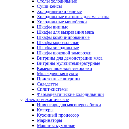
Столы холодильные
Суши-кейсы
Холодильники барные
Холодильные витрины для магазина
Холодильные моноблоки
Шкафы винные
Шкафы для вызревания мяса
Шкафы комбинированные
Шкафы морозильные
Шкафы холодильные
Шкафы шоковой заморозки
Витрины для демонстрации мяса
Витрины мультитемпературные
Камеры шоковой заморозки
Молекулярная кухня
Пристенные витрины
Саладетты
Сплит-системы
Фармацевтические холодильники
Электромеханическое
Инвентарь для мясопереработки
Куттеры
Кухонный процессор
Маринаторы
Машины кухонные