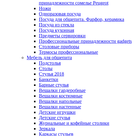
принадлежности сомелье Peugeot
Ножи
Одноразовая посуда
Посуда для общепита. Фарфор, керамика
Посуда из стекла
Посуда кухонная
Предметы сервировки
Профессиональные принадлежности gadgets
Столовые приборы
Термосы профессиональные
Мебель для общепита
Подстолья
Столы
Стулья 2018
Банкетки
Барные стулья
Вешалки гардеробные
Вешалки костюмные
Вешалки напольные
Вешалки настенные
Детские игрушки
Детские стулья
Журнальные и кофейные столики
Зеркала
Каркасы стульев