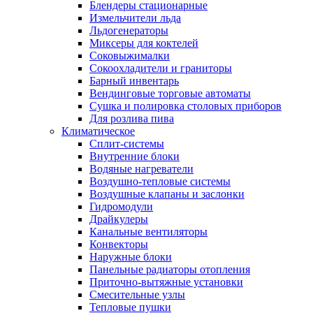
Блендеры стационарные
Измельчители льда
Льдогенераторы
Миксеры для коктелей
Соковыжималки
Сокоохладители и граниторы
Барный инвентарь
Вендинговые торговые автоматы
Сушка и полировка столовых приборов
Для розлива пива
Климатическое
Сплит-системы
Внутренние блоки
Водяные нагреватели
Воздушно-тепловые системы
Воздушные клапаны и заслонки
Гидромодули
Драйкулеры
Канальные вентиляторы
Конвекторы
Наружные блоки
Панельные радиаторы отопления
Приточно-вытяжные установки
Смесительные узлы
Тепловые пушки