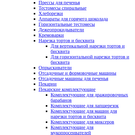
Прессы для печенья
Тестомесы спиральные
Хлеборезки
Аппараты для горячего шоколада
Горизонтальные тестомесы
Дежеопрокидыватели
Кремоварки
Нарезка тортов и бисквита
Для вертикальной нарезки тортов и
бисквита
Для горизонтальной нарезки тортов и
бисквита
Опрыскиватели
Отсадочные и формовочные машины
Отсадочные машины для печенья
Пекарни
Пекарские комплектующие
Комплектующие для дражировочных
барабанов
Комплектующие для лапшерезок
Комплектующие для машин для
нарезки тортов и бисквита
Комплектующие для миксеров
Комплектующие для
мукопросеивателей