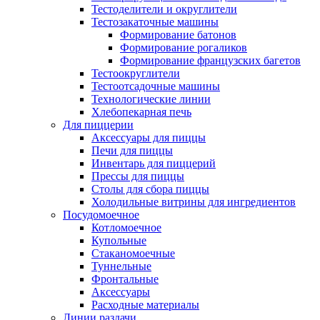
Тестоделители и округлители
Тестозакаточные машины
Формирование батонов
Формирование рогаликов
Формирование французских багетов
Тестоокруглители
Тестоотсадочные машины
Технологические линии
Хлебопекарная печь
Для пиццерии
Аксессуары для пиццы
Печи для пиццы
Инвентарь для пиццерий
Прессы для пиццы
Столы для сбора пиццы
Холодильные витрины для ингредиентов
Посудомоечное
Котломоечное
Купольные
Стаканомоечные
Туннельные
Фронтальные
Аксессуары
Расходные материалы
Линии раздачи