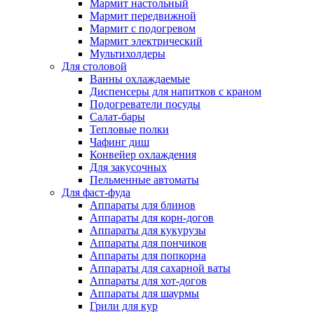
Мармит настольный
Мармит передвижной
Мармит с подогревом
Мармит электрический
Мультихолдеры
Для столовой
Ванны охлаждаемые
Диспенсеры для напитков с краном
Подогреватели посуды
Салат-бары
Тепловые полки
Чафинг диш
Конвейер охлаждения
Для закусочных
Пельменные автоматы
Для фаст-фуда
Аппараты для блинов
Аппараты для корн-догов
Аппараты для кукурузы
Аппараты для пончиков
Аппараты для попкорна
Аппараты для сахарной ваты
Аппараты для хот-догов
Аппараты для шаурмы
Грили для кур