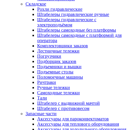
Складское
Рохли гидравлические
Штабелеры гидравлические ручные
Штабелеры гидравлические с
электроподъёмом
Штабелеры самоходные без платформы
Штабелеры самоходные с платформой для
оператора
Комплектовщики заказов
Лестничные тележки
Погрузчики
Подборщик заказов
Подъемники и вышки
Подъемные столы
Поломоечные машины
Ричтраки
Ручные тележки
Самоходные тележки
Тали
Штабелер с выдвижной мачтой
Штабелер с противовесом
Запасные части
Аксессуары для пароконвектоматов
Аксессуары для теплового оборудования
Аксессуары для холодильного оборудования