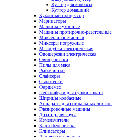
Куттер для колбасы
Куттер домашний
Кухонный процессор
Маринаторы
Машины кухонные
Машины протирочно-резательные
Миксер планетарный
Миксеры погружные
Мясорубка электрическая
Овощерезки электрическая
Овощечистки
Пилы для мяса
Рыбочистки
Слайсеры
Сыротерки
Фаршемес
Центрифуги для сушки салата
Шприцы колбасные
Аппараты для спиральных чипсов
Глазировочные машины
Дозатор для соуса
Измельчители
Картофелечистка
Клипсаторы
Лапшерезка ручная