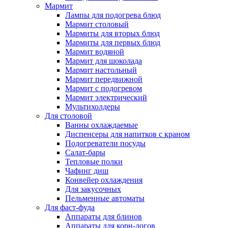
Мармит
Лампы для подогрева блюд
Мармит столовый
Мармиты для вторых блюд
Мармиты для первых блюд
Мармит водяной
Мармит для шоколада
Мармит настольный
Мармит передвижной
Мармит с подогревом
Мармит электрический
Мультихолдеры
Для столовой
Ванны охлаждаемые
Диспенсеры для напитков с краном
Подогреватели посуды
Салат-бары
Тепловые полки
Чафинг диш
Конвейер охлаждения
Для закусочных
Пельменные автоматы
Для фаст-фуда
Аппараты для блинов
Аппараты для корн-догов