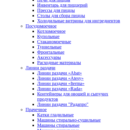
Инвентарь для пиццерий
Прессы для пиццы
Столы для сбора пиццы
Холодильные витрины для ингредиентов
Посудомоечное
Котломоечное
Купольные
Стаканомоечные
Туннельные
Фронтальные
Аксессуары
Расходные материалы
Линии раздачи
Линии раздачи «Abat»
Линии раздачи «Atesy»
Линии раздачи «Iterma»
Линии раздачи «Rada»
Контейнеры для овощей и сыпучих
продуктов
Линии раздачи "Радапро"
Прачечное
Катки гладильные
Машины стирально-сушильные
Машины стиральные