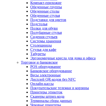
Компакт-прихожие
Обеденные группы
Обеденные столы
Обеденные стулья
Подставки для цветов
Подстолья
Полки для обуви
Полубарные стулья
Сидения стульев
Системы хранения
Столешницы
Стулья для кафе
Табуреты
Эргономичные кресла для дома и офиса
Торговое и банковское
POS оборудование
Банковское оборудование
Весы электронные
Дисплей QR-кодов без NFC
Онлайн-кассы
Покупательские тележки и корзины
Принтеры этикеток
Сканеры штрих-кода
Терминалы сбора данных
Чековые принтеры