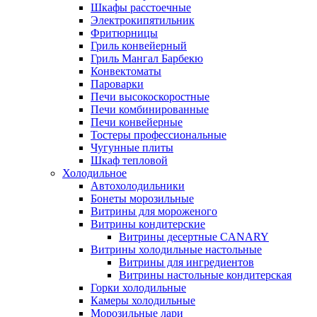
Шкафы расстоечные
Электрокипятильник
Фритюрницы
Гриль конвейерный
Гриль Мангал Барбекю
Конвектоматы
Пароварки
Печи высокоскоростные
Печи комбинированные
Печи конвейерные
Тостеры профессиональные
Чугунные плиты
Шкаф тепловой
Холодильное
Автохолодильники
Бонеты морозильные
Витрины для мороженого
Витрины кондитерские
Витрины десертные CANARY
Витрины холодильные настольные
Витрины для ингредиентов
Витрины настольные кондитерская
Горки холодильные
Камеры холодильные
Морозильные лари