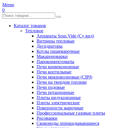
Меню
0
Каталог товаров
Тепловое
Аппараты Sous Vide (Су вид)
Витрины тепловые
Дегидраторы
Котлы пищеварочные
Макароноварки
Пароконвектоматы
Печи конвекционные
Печи коптильные
Печи микроволновые (СВЧ)
Печи на твердом топливе
Печи подовые
Печи ротационные
Плиты индукционные
Плиты электрические
Поверхности жарочные
Профессиональные газовые плиты
Рисоварки
Сковороды опрокидывающиеся