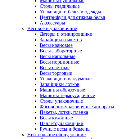
Машины сушильные
Столы гладильные
Упаковщики белья и одежды
Центрифуги для отжима белья
Аксессуары
Весовое и упаковочное
Датеры и этикировщики
Запайщики пакетов
Весы крановые
Весы лабораторные
Весы напольные
Весы порционные
Весы счетные
Весы торговые
Упаковщики вакуумные
Запайщики лотков
Машины обвязочные
Машины термоусадочные
Столы упаковочные
Фасовочно-упаковочные аппараты
Пакеты, лотки, пленка
Весы кухонные
Паллетоупаковщики
Ручные весы и безмены
Нейтральное оборудование