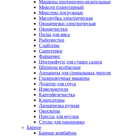
Машины протирочно-резательные
Миксер планетарный
Миксеры погружные
Мясорубка электрическая
Овощерезки электрическая
Овощечистки
Пилы для мяса
Рыбочистки
Слайсеры
Сыротерки
Фаршемес
Центрифуги для сушки салата
Шприцы колбасные
Аппараты для спиральных чипсов
Глазировочные машины
Дозатор для соуса
Измельчители
Картофелечистка
Клипсаторы
Лапшерезка ручная
Овоскопы
Прессы для мусора
Столы для панировки
Барное
Барные комбайны