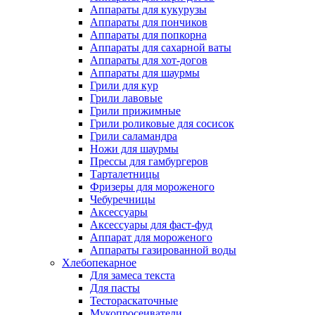
Аппараты для кукурузы
Аппараты для пончиков
Аппараты для попкорна
Аппараты для сахарной ваты
Аппараты для хот-догов
Аппараты для шаурмы
Грили для кур
Грили лавовые
Грили прижимные
Грили роликовые для сосисок
Грили саламандра
Ножи для шаурмы
Прессы для гамбургеров
Тарталетницы
Фризеры для мороженого
Чебуречницы
Аксессуары
Аксессуары для фаст-фуд
Аппарат для мороженого
Аппараты газированной воды
Хлебопекарное
Для замеса текста
Для пасты
Тестораскаточные
Мукопросеиватели