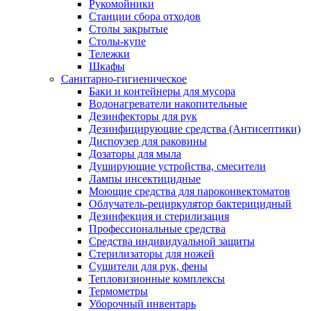
Рукомойники
Станции сбора отходов
Столы закрытые
Столы-купе
Тележки
Шкафы
Санитарно-гигиеническое
Баки и контейнеры для мусора
Водонагреватели накопительные
Дезинфекторы для рук
Дезинфицирующие средства (Антисептики)
Диспоузер для раковины
Дозаторы для мыла
Душирующие устройства, смесители
Лампы инсектицидные
Моющие средства для пароконвектоматов
Облучатель-рециркулятор бактерицидный
Дезинфекция и стерилизация
Профессиональные средства
Средства индивидуальной защиты
Стерилизаторы для ножей
Сушители для рук, фены
Тепловизионные комплексы
Термометры
Уборочный инвентарь