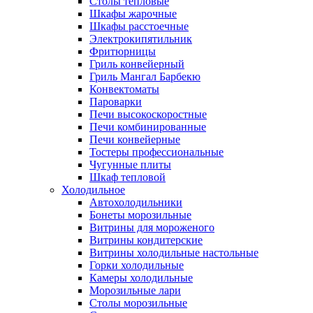
Столы тепловые
Шкафы жарочные
Шкафы расстоечные
Электрокипятильник
Фритюрницы
Гриль конвейерный
Гриль Мангал Барбекю
Конвектоматы
Пароварки
Печи высокоскоростные
Печи комбинированные
Печи конвейерные
Тостеры профессиональные
Чугунные плиты
Шкаф тепловой
Холодильное
Автохолодильники
Бонеты морозильные
Витрины для мороженого
Витрины кондитерские
Витрины холодильные настольные
Горки холодильные
Камеры холодильные
Морозильные лари
Столы морозильные