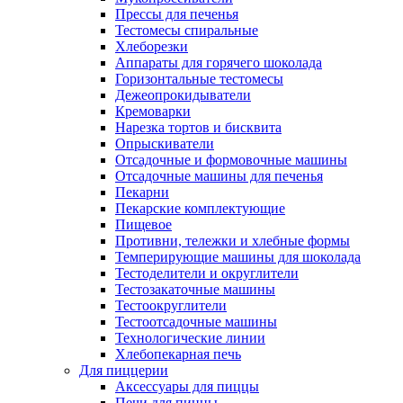
Прессы для печенья
Тестомесы спиральные
Хлеборезки
Аппараты для горячего шоколада
Горизонтальные тестомесы
Дежеопрокидыватели
Кремоварки
Нарезка тортов и бисквита
Опрыскиватели
Отсадочные и формовочные машины
Отсадочные машины для печенья
Пекарни
Пекарские комплектующие
Пищевое
Противни, тележки и хлебные формы
Темперирующие машины для шоколада
Тестоделители и округлители
Тестозакаточные машины
Тестоокруглители
Тестоотсадочные машины
Технологические линии
Хлебопекарная печь
Для пиццерии
Аксессуары для пиццы
Печи для пиццы