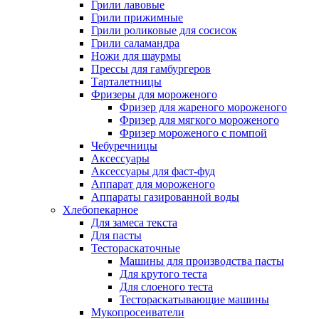
Грили лавовые
Грили прижимные
Грили роликовые для сосисок
Грили саламандра
Ножи для шаурмы
Прессы для гамбургеров
Тарталетницы
Фризеры для мороженого
Фризер для жареного мороженого
Фризер для мягкого мороженого
Фризер мороженого с помпой
Чебуречницы
Аксессуары
Аксессуары для фаст-фуд
Аппарат для мороженого
Аппараты газированной воды
Хлебопекарное
Для замеса текста
Для пасты
Тестораскаточные
Машины для производства пасты
Для крутого теста
Для слоеного теста
Тестораскатывающие машины
Мукопросеиватели