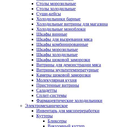
Столы морозильные
Столы холодильные
Суши-кейсы
Холодильники барные
Холодильные витрины для магазина
Холодильные моноблоки
Шкафы винные
Шкафы для вызревания мяса
Шкафы комбинированные
Шкафы морозильные
Шкафы холодильные
Шкафы шоковой заморозки
Витрины для демонстрации мяса
Витрины мультитемпературные
Камеры шоковой заморозки
Молекулярная кухня
Пристенные витрины
Саладетты
Сплит-системы
Фармацевтические холодильники
Электромеханическое
Инвентарь для мясопереработки
Куттеры
Бликсеры
Вакуумный куттер