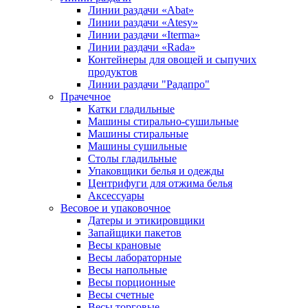
Линии раздачи «Abat»
Линии раздачи «Atesy»
Линии раздачи «Iterma»
Линии раздачи «Rada»
Контейнеры для овощей и сыпучих
продуктов
Линии раздачи "Радапро"
Прачечное
Катки гладильные
Машины стирально-сушильные
Машины стиральные
Машины сушильные
Столы гладильные
Упаковщики белья и одежды
Центрифуги для отжима белья
Аксессуары
Весовое и упаковочное
Датеры и этикировщики
Запайщики пакетов
Весы крановые
Весы лабораторные
Весы напольные
Весы порционные
Весы счетные
Весы торговые