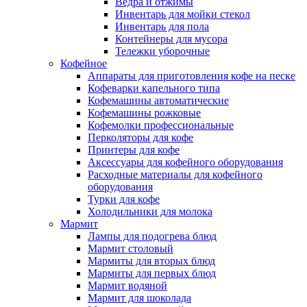
Ведра и отжимы
Инвентарь для мойки стекол
Инвентарь для пола
Контейнеры для мусора
Тележки уборочные
Кофейное
Аппараты для приготовления кофе на песке
Кофеварки капельного типа
Кофемашины автоматические
Кофемашины рожковые
Кофемолки профессиональные
Перколяторы для кофе
Принтеры для кофе
Аксессуары для кофейного оборудования
Расходные материалы для кофейного
оборудования
Турки для кофе
Холодильники для молока
Мармит
Лампы для подогрева блюд
Мармит столовый
Мармиты для вторых блюд
Мармиты для первых блюд
Мармит водяной
Мармит для шоколада