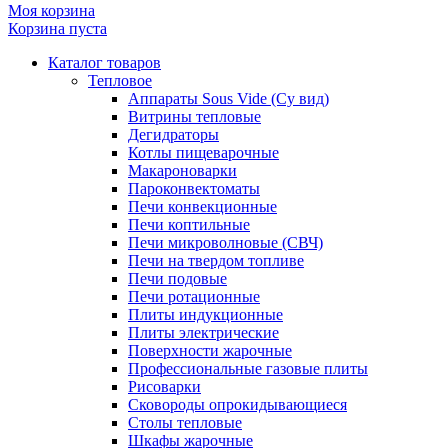
Моя корзина
Корзина пуста
Каталог товаров
Тепловое
Аппараты Sous Vide (Су вид)
Витрины тепловые
Дегидраторы
Котлы пищеварочные
Макароноварки
Пароконвектоматы
Печи конвекционные
Печи коптильные
Печи микроволновые (СВЧ)
Печи на твердом топливе
Печи подовые
Печи ротационные
Плиты индукционные
Плиты электрические
Поверхности жарочные
Профессиональные газовые плиты
Рисоварки
Сковороды опрокидывающиеся
Столы тепловые
Шкафы жарочные