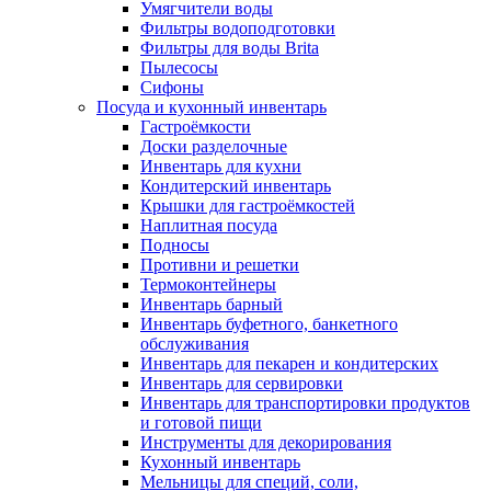
Умягчители воды
Фильтры водоподготовки
Фильтры для воды Brita
Пылесосы
Сифоны
Посуда и кухонный инвентарь
Гастроёмкости
Доски разделочные
Инвентарь для кухни
Кондитерский инвентарь
Крышки для гастроёмкостей
Наплитная посуда
Подносы
Противни и решетки
Термоконтейнеры
Инвентарь барный
Инвентарь буфетного, банкетного
обслуживания
Инвентарь для пекарен и кондитерских
Инвентарь для сервировки
Инвентарь для транспортировки продуктов
и готовой пищи
Инструменты для декорирования
Кухонный инвентарь
Мельницы для специй, соли,