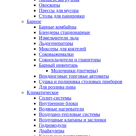
Овоскопы
Прессы для мусора
Столы для панировки
Барное
Барные комбайны
Блендеры стационарные
Измельчители льда
Льдогенераторы
Миксеры для коктелей
Соковыжималки
Сокоохладители и граниторы
Барный инвентарь
Молочники (питчеры)
Вендинговые торговые автоматы
Сушка и полировка столовых приборов
Для розлива пива
Климатическое
Сплит-системы
Внутренние блоки
Водяные нагреватели
Воздушно-тепловые системы
Воздушные клапаны и заслонки
Гидромодули
Драйкулеры