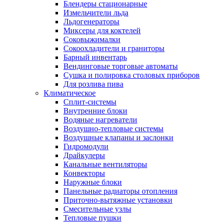
Блендеры стационарные
Измельчители льда
Льдогенераторы
Миксеры для коктелей
Соковыжималки
Сокоохладители и граниторы
Барный инвентарь
Вендинговые торговые автоматы
Сушка и полировка столовых приборов
Для розлива пива
Климатическое
Сплит-системы
Внутренние блоки
Водяные нагреватели
Воздушно-тепловые системы
Воздушные клапаны и заслонки
Гидромодули
Драйкулеры
Канальные вентиляторы
Конвекторы
Наружные блоки
Панельные радиаторы отопления
Приточно-вытяжные установки
Смесительные узлы
Тепловые пушки