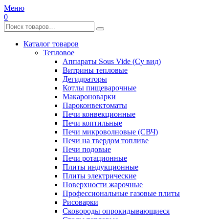
Меню
0
Каталог товаров
Тепловое
Аппараты Sous Vide (Су вид)
Витрины тепловые
Дегидраторы
Котлы пищеварочные
Макароноварки
Пароконвектоматы
Печи конвекционные
Печи коптильные
Печи микроволновые (СВЧ)
Печи на твердом топливе
Печи подовые
Печи ротационные
Плиты индукционные
Плиты электрические
Поверхности жарочные
Профессиональные газовые плиты
Рисоварки
Сковороды опрокидывающиеся