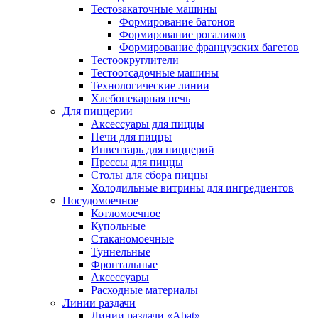
Тестозакаточные машины
Формирование батонов
Формирование рогаликов
Формирование французских багетов
Тестоокруглители
Тестоотсадочные машины
Технологические линии
Хлебопекарная печь
Для пиццерии
Аксессуары для пиццы
Печи для пиццы
Инвентарь для пиццерий
Прессы для пиццы
Столы для сбора пиццы
Холодильные витрины для ингредиентов
Посудомоечное
Котломоечное
Купольные
Стаканомоечные
Туннельные
Фронтальные
Аксессуары
Расходные материалы
Линии раздачи
Линии раздачи «Abat»