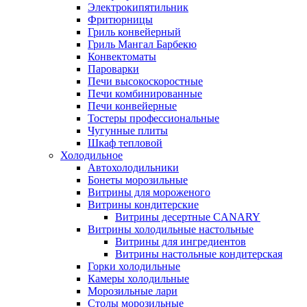
Электрокипятильник
Фритюрницы
Гриль конвейерный
Гриль Мангал Барбекю
Конвектоматы
Пароварки
Печи высокоскоростные
Печи комбинированные
Печи конвейерные
Тостеры профессиональные
Чугунные плиты
Шкаф тепловой
Холодильное
Автохолодильники
Бонеты морозильные
Витрины для мороженого
Витрины кондитерские
Витрины десертные CANARY
Витрины холодильные настольные
Витрины для ингредиентов
Витрины настольные кондитерская
Горки холодильные
Камеры холодильные
Морозильные лари
Столы морозильные