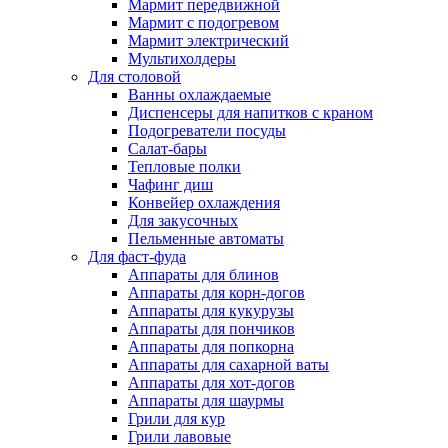
Мармит передвижной
Мармит с подогревом
Мармит электрический
Мультихолдеры
Для столовой
Ванны охлаждаемые
Диспенсеры для напитков с краном
Подогреватели посуды
Салат-бары
Тепловые полки
Чафинг диш
Конвейер охлаждения
Для закусочных
Пельменные автоматы
Для фаст-фуда
Аппараты для блинов
Аппараты для корн-догов
Аппараты для кукурузы
Аппараты для пончиков
Аппараты для попкорна
Аппараты для сахарной ваты
Аппараты для хот-догов
Аппараты для шаурмы
Грили для кур
Грили лавовые