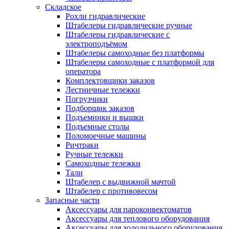
Складское
Рохли гидравлические
Штабелеры гидравлические ручные
Штабелеры гидравлические с
электроподъёмом
Штабелеры самоходные без платформы
Штабелеры самоходные с платформой для
оператора
Комплектовщики заказов
Лестничные тележки
Погрузчики
Подборщик заказов
Подъемники и вышки
Подъемные столы
Поломоечные машины
Ричтраки
Ручные тележки
Самоходные тележки
Тали
Штабелер с выдвижной мачтой
Штабелер с противовесом
Запасные части
Аксессуары для пароконвектоматов
Аксессуары для теплового оборудования
Аксессуары для холодильного оборудования