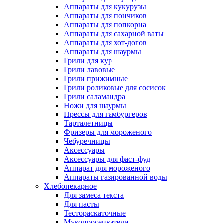
Аппараты для кукурузы
Аппараты для пончиков
Аппараты для попкорна
Аппараты для сахарной ваты
Аппараты для хот-догов
Аппараты для шаурмы
Грили для кур
Грили лавовые
Грили прижимные
Грили роликовые для сосисок
Грили саламандра
Ножи для шаурмы
Прессы для гамбургеров
Тарталетницы
Фризеры для мороженого
Чебуречницы
Аксессуары
Аксессуары для фаст-фуд
Аппарат для мороженого
Аппараты газированной воды
Хлебопекарное
Для замеса текста
Для пасты
Тестораскаточные
Мукопросеиватели