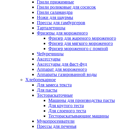
Грили прижимные
Грили роликовые для сосисок
Грили саламандра
Ножи для шаурмы
Прессы для гамбургеров
Тарталетницы
Фризеры для мороженого
Фризер для жареного мороженого
Фризер для мягкого мороженого
Фризер мороженого с помпой
Чебуречницы
Аксессуары
Аксессуары для фаст-фуд
Аппарат для мороженого
Аппараты газированной воды
Хлебопекарное
Для замеса текста
Для пасты
Тестораскаточные
Машины для производства пасты
Для крутого теста
Для слоеного теста
Тестораскатывающие машины
Мукопросеиватели
Прессы для печенья