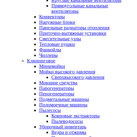
Круглые канальные вентиляторы
Прямоугольные канальные
вентиляторы
Конвекторы
Наружные блоки
Панельные радиаторы отопления
Приточно-вытяжные установки
Смесительные узлы
Тепловые пушки
Фанкойлы
Чиллеры
Клининговое
Минимойки
Мойки высокого давления
Сверхвысокого давления
Моющие средства
Парогенераторы
Пеногенераторы
Подметальные машины
Поломоечные машины
Пылесосы
Ковровые экстракторы
Пылеводососы
Уборочный инвентарь
Ведра и отжимы