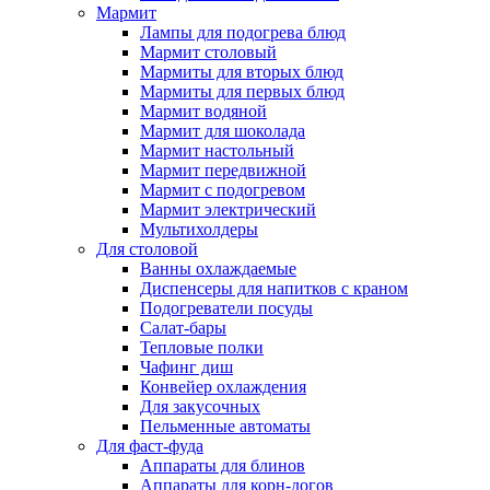
Мармит
Лампы для подогрева блюд
Мармит столовый
Мармиты для вторых блюд
Мармиты для первых блюд
Мармит водяной
Мармит для шоколада
Мармит настольный
Мармит передвижной
Мармит с подогревом
Мармит электрический
Мультихолдеры
Для столовой
Ванны охлаждаемые
Диспенсеры для напитков с краном
Подогреватели посуды
Салат-бары
Тепловые полки
Чафинг диш
Конвейер охлаждения
Для закусочных
Пельменные автоматы
Для фаст-фуда
Аппараты для блинов
Аппараты для корн-догов