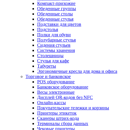
Компакт-прихожие
Обеденные группы
Обеденные столы
Обеденные стулья
Подставки для цветов
Подстолья
Полки для обуви
Полубарные стулья
Сидения стульев
Системы хранения
Столешницы
Стулья для кафе
Табуреты
Эргономичные кресла для дома и офиса
Торговое и банковское
POS оборудование
Банковское оборудование
Весы электронные
Дисплей QR-кодов без NFC
Онлайн-кассы
Покупательские тележки и корзины
Принтеры этикеток
Сканеры штрих-кода
Терминалы сбора данных
Чековые принтеры