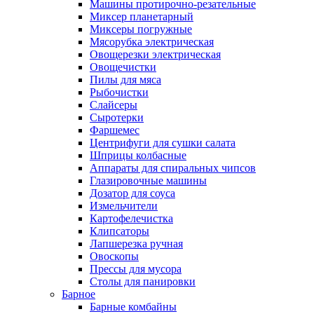
Машины протирочно-резательные
Миксер планетарный
Миксеры погружные
Мясорубка электрическая
Овощерезки электрическая
Овощечистки
Пилы для мяса
Рыбочистки
Слайсеры
Сыротерки
Фаршемес
Центрифуги для сушки салата
Шприцы колбасные
Аппараты для спиральных чипсов
Глазировочные машины
Дозатор для соуса
Измельчители
Картофелечистка
Клипсаторы
Лапшерезка ручная
Овоскопы
Прессы для мусора
Столы для панировки
Барное
Барные комбайны