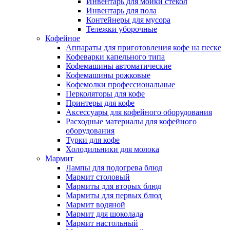
Инвентарь для мойки стекол
Инвентарь для пола
Контейнеры для мусора
Тележки уборочные
Кофейное
Аппараты для приготовления кофе на песке
Кофеварки капельного типа
Кофемашины автоматические
Кофемашины рожковые
Кофемолки профессиональные
Перколяторы для кофе
Принтеры для кофе
Аксессуары для кофейного оборудования
Расходные материалы для кофейного
оборудования
Турки для кофе
Холодильники для молока
Мармит
Лампы для подогрева блюд
Мармит столовый
Мармиты для вторых блюд
Мармиты для первых блюд
Мармит водяной
Мармит для шоколада
Мармит настольный