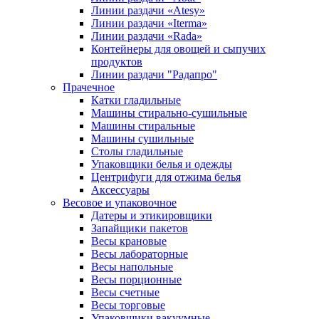
Линии раздачи «Atesy»
Линии раздачи «Iterma»
Линии раздачи «Rada»
Контейнеры для овощей и сыпучих
продуктов
Линии раздачи "Радапро"
Прачечное
Катки гладильные
Машины стирально-сушильные
Машины стиральные
Машины сушильные
Столы гладильные
Упаковщики белья и одежды
Центрифуги для отжима белья
Аксессуары
Весовое и упаковочное
Датеры и этикировщики
Запайщики пакетов
Весы крановые
Весы лабораторные
Весы напольные
Весы порционные
Весы счетные
Весы торговые
Упаковщики вакуумные