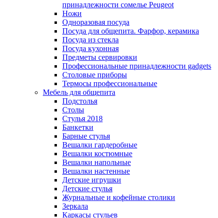
принадлежности сомелье Peugeot
Ножи
Одноразовая посуда
Посуда для общепита. Фарфор, керамика
Посуда из стекла
Посуда кухонная
Предметы сервировки
Профессиональные принадлежности gadgets
Столовые приборы
Термосы профессиональные
Мебель для общепита
Подстолья
Столы
Стулья 2018
Банкетки
Барные стулья
Вешалки гардеробные
Вешалки костюмные
Вешалки напольные
Вешалки настенные
Детские игрушки
Детские стулья
Журнальные и кофейные столики
Зеркала
Каркасы стульев