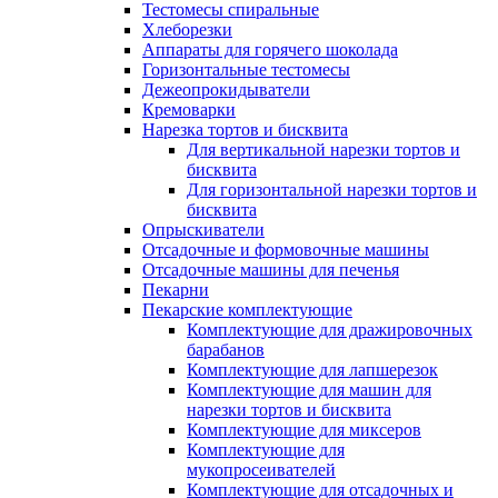
Тестомесы спиральные
Хлеборезки
Аппараты для горячего шоколада
Горизонтальные тестомесы
Дежеопрокидыватели
Кремоварки
Нарезка тортов и бисквита
Для вертикальной нарезки тортов и
бисквита
Для горизонтальной нарезки тортов и
бисквита
Опрыскиватели
Отсадочные и формовочные машины
Отсадочные машины для печенья
Пекарни
Пекарские комплектующие
Комплектующие для дражировочных
барабанов
Комплектующие для лапшерезок
Комплектующие для машин для
нарезки тортов и бисквита
Комплектующие для миксеров
Комплектующие для
мукопросеивателей
Комплектующие для отсадочных и