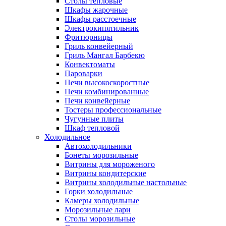
Столы тепловые
Шкафы жарочные
Шкафы расстоечные
Электрокипятильник
Фритюрницы
Гриль конвейерный
Гриль Мангал Барбекю
Конвектоматы
Пароварки
Печи высокоскоростные
Печи комбинированные
Печи конвейерные
Тостеры профессиональные
Чугунные плиты
Шкаф тепловой
Холодильное
Автохолодильники
Бонеты морозильные
Витрины для мороженого
Витрины кондитерские
Витрины холодильные настольные
Горки холодильные
Камеры холодильные
Морозильные лари
Столы морозильные