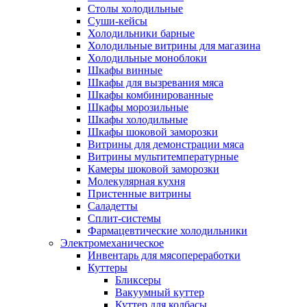
Столы холодильные
Суши-кейсы
Холодильники барные
Холодильные витрины для магазина
Холодильные моноблоки
Шкафы винные
Шкафы для вызревания мяса
Шкафы комбинированные
Шкафы морозильные
Шкафы холодильные
Шкафы шоковой заморозки
Витрины для демонстрации мяса
Витрины мультитемпературные
Камеры шоковой заморозки
Молекулярная кухня
Пристенные витрины
Саладетты
Сплит-системы
Фармацевтические холодильники
Электромеханическое
Инвентарь для мясопереработки
Куттеры
Бликсеры
Вакуумный куттер
Куттер для колбасы