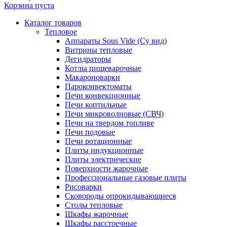
Корзина пуста
Каталог товаров
Тепловое
Аппараты Sous Vide (Су вид)
Витрины тепловые
Дегидраторы
Котлы пищеварочные
Макароноварки
Пароконвектоматы
Печи конвекционные
Печи коптильные
Печи микроволновые (СВЧ)
Печи на твердом топливе
Печи подовые
Печи ротационные
Плиты индукционные
Плиты электрические
Поверхности жарочные
Профессиональные газовые плиты
Рисоварки
Сковороды опрокидывающиеся
Столы тепловые
Шкафы жарочные
Шкафы расстоечные