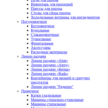
Инвентарь для пиццерий
Прессы для пиццы
Столы для сбора пиццы
Холодильные витрины для ингредиентов
Посудомоечное
Котломоечное
Купольные
Стаканомоечные
Туннельные
Фронтальные
Аксессуары
Расходные материалы
Линии раздачи
Линии раздачи «Abat»
Линии раздачи «Atesy»
Линии раздачи «Iterma»
Линии раздачи «Rada»
Контейнеры для овощей и сыпучих
продуктов
Линии раздачи "Радапро"
Прачечное
Катки гладильные
Машины стирально-сушильные
Машины стиральные