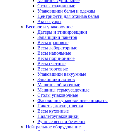
Машины сушильные
Столы гладильные
Упаковщики белья и одежды
Центрифуги для отжима белья
Аксессуары
Весовое и упаковочное
Датеры и этикировщики
Запайщики пакетов
Весы крановые
Весы лабораторные
Весы напольные
Весы порционные
Весы счетные
Весы торговые
Упаковщики вакуумные
Запайщики лотков
Машины обвязочные
Машины термоусадочные
Столы упаковочные
Фасовочно-упаковочные аппараты
Пакеты, лотки, пленка
Весы кухонные
Паллетоупаковщики
Ручные весы и безмены
Нейтральное оборудование