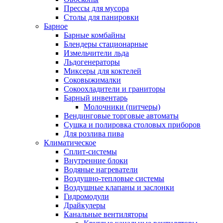
Прессы для мусора
Столы для панировки
Барное
Барные комбайны
Блендеры стационарные
Измельчители льда
Льдогенераторы
Миксеры для коктелей
Соковыжималки
Сокоохладители и граниторы
Барный инвентарь
Молочники (питчеры)
Вендинговые торговые автоматы
Сушка и полировка столовых приборов
Для розлива пива
Климатическое
Сплит-системы
Внутренние блоки
Водяные нагреватели
Воздушно-тепловые системы
Воздушные клапаны и заслонки
Гидромодули
Драйкулеры
Канальные вентиляторы