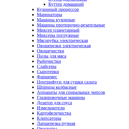
Куттер домашний
Кухонный процессор
Маринаторы
Машины кухонные
Машины протирочно-резательные
Миксер планетарный
Миксеры погружные
Мясорубка электрическая
Овощерезки электрическая
Овощечистки
Пилы для мяса
Рыбочистки
Слайсеры
Сыротерки
Фаршемес
Центрифуги для сушки салата
Шприцы колбасные
Аппараты для спиральных чипсов
Глазировочные машины
Дозатор для соуса
Измельчители
Картофелечистка
Клипсаторы
Лапшерезка ручная
Овоскопы