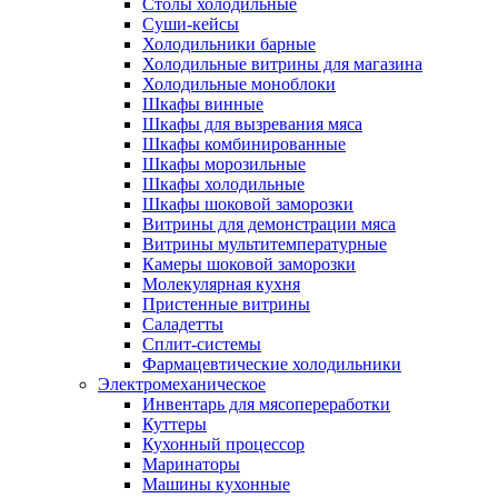
Столы холодильные
Суши-кейсы
Холодильники барные
Холодильные витрины для магазина
Холодильные моноблоки
Шкафы винные
Шкафы для вызревания мяса
Шкафы комбинированные
Шкафы морозильные
Шкафы холодильные
Шкафы шоковой заморозки
Витрины для демонстрации мяса
Витрины мультитемпературные
Камеры шоковой заморозки
Молекулярная кухня
Пристенные витрины
Саладетты
Сплит-системы
Фармацевтические холодильники
Электромеханическое
Инвентарь для мясопереработки
Куттеры
Кухонный процессор
Маринаторы
Машины кухонные