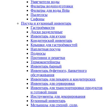
Умягчители воды
Фильтры водоподготовки
Фильтры для воды Brita
Пылесосы
Сифоны
Посуда и кухонный инвентарь
Гастроёмкости
Доски разделочные
Инвентарь для кухни
Кондитерский инвентарь
Крышки для гастроёмкостей
Наплитная посуда
Подносы
Противни и решетки
Термоконтейнеры
Инвентарь барный
Инвентарь буфетного, банкетного
обслуживания
Инвентарь для пекарен и кондитерских
Инвентарь для сервировки
Инвентарь для транспортировки продуктов
и готовой пищи
Инструменты для декорирования
Кухонный инвентарь
Мельницы для специй, соли,