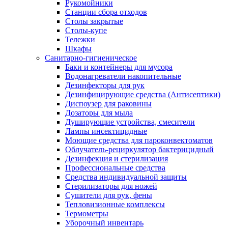
Рукомойники
Станции сбора отходов
Столы закрытые
Столы-купе
Тележки
Шкафы
Санитарно-гигиеническое
Баки и контейнеры для мусора
Водонагреватели накопительные
Дезинфекторы для рук
Дезинфицирующие средства (Антисептики)
Диспоузер для раковины
Дозаторы для мыла
Душирующие устройства, смесители
Лампы инсектицидные
Моющие средства для пароконвектоматов
Облучатель-рециркулятор бактерицидный
Дезинфекция и стерилизация
Профессиональные средства
Средства индивидуальной защиты
Стерилизаторы для ножей
Сушители для рук, фены
Тепловизионные комплексы
Термометры
Уборочный инвентарь