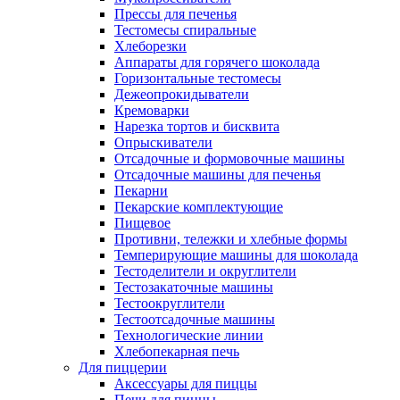
Прессы для печенья
Тестомесы спиральные
Хлеборезки
Аппараты для горячего шоколада
Горизонтальные тестомесы
Дежеопрокидыватели
Кремоварки
Нарезка тортов и бисквита
Опрыскиватели
Отсадочные и формовочные машины
Отсадочные машины для печенья
Пекарни
Пекарские комплектующие
Пищевое
Противни, тележки и хлебные формы
Темперирующие машины для шоколада
Тестоделители и округлители
Тестозакаточные машины
Тестоокруглители
Тестоотсадочные машины
Технологические линии
Хлебопекарная печь
Для пиццерии
Аксессуары для пиццы
Печи для пиццы