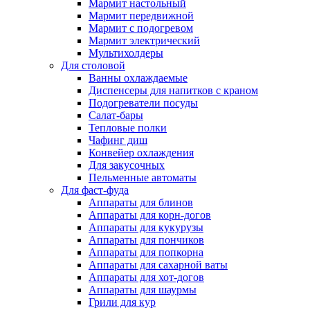
Мармит настольный
Мармит передвижной
Мармит с подогревом
Мармит электрический
Мультихолдеры
Для столовой
Ванны охлаждаемые
Диспенсеры для напитков с краном
Подогреватели посуды
Салат-бары
Тепловые полки
Чафинг диш
Конвейер охлаждения
Для закусочных
Пельменные автоматы
Для фаст-фуда
Аппараты для блинов
Аппараты для корн-догов
Аппараты для кукурузы
Аппараты для пончиков
Аппараты для попкорна
Аппараты для сахарной ваты
Аппараты для хот-догов
Аппараты для шаурмы
Грили для кур