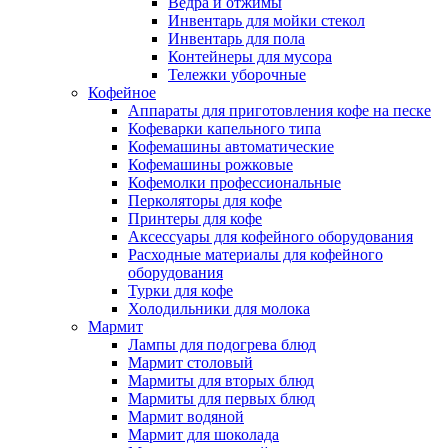
Ведра и отжимы
Инвентарь для мойки стекол
Инвентарь для пола
Контейнеры для мусора
Тележки уборочные
Кофейное
Аппараты для приготовления кофе на песке
Кофеварки капельного типа
Кофемашины автоматические
Кофемашины рожковые
Кофемолки профессиональные
Перколяторы для кофе
Принтеры для кофе
Аксессуары для кофейного оборудования
Расходные материалы для кофейного
оборудования
Турки для кофе
Холодильники для молока
Мармит
Лампы для подогрева блюд
Мармит столовый
Мармиты для вторых блюд
Мармиты для первых блюд
Мармит водяной
Мармит для шоколада