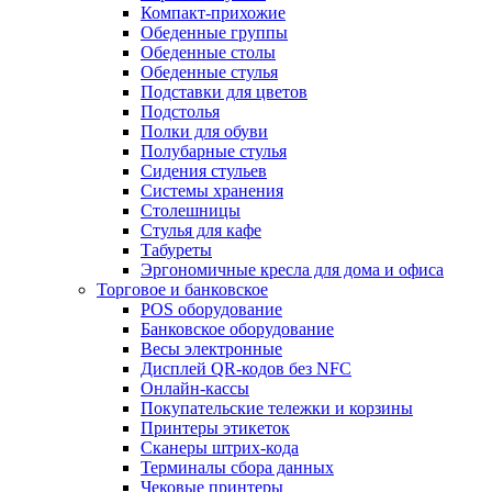
Компакт-прихожие
Обеденные группы
Обеденные столы
Обеденные стулья
Подставки для цветов
Подстолья
Полки для обуви
Полубарные стулья
Сидения стульев
Системы хранения
Столешницы
Стулья для кафе
Табуреты
Эргономичные кресла для дома и офиса
Торговое и банковское
POS оборудование
Банковское оборудование
Весы электронные
Дисплей QR-кодов без NFC
Онлайн-кассы
Покупательские тележки и корзины
Принтеры этикеток
Сканеры штрих-кода
Терминалы сбора данных
Чековые принтеры