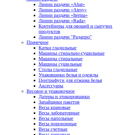
Линии раздачи «Abat»
Линии раздачи «Atesy»
Линии раздачи «Iterma»
Линии раздачи «Rada»
Контейнеры для овощей и сыпучих
продуктов
Линии раздачи "Радапро"
Прачечное
Катки гладильные
Машины стирально-сушильные
Машины стиральные
Машины сушильные
Столы гладильные
Упаковщики белья и одежды
Центрифуги для отжима белья
Аксессуары
Весовое и упаковочное
Датеры и этикировщики
Запайщики пакетов
Весы крановые
Весы лабораторные
Весы напольные
Весы порционные
Весы счетные
Весы торговые