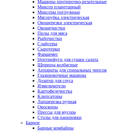
Машины протирочно-резательные
Миксер планетарный
Миксеры погружные
Мясорубка электрическая
Овощерезки электрическая
Овощечистки
Пилы для мяса
Рыбочистки
Слайсеры
Сыротерки
Фаршемес
Центрифуги для сушки салата
Шприцы колбасные
Аппараты для спиральных чипсов
Глазировочные машины
Дозатор для соуса
Измельчители
Картофелечистка
Клипсаторы
Лапшерезка ручная
Овоскопы
Прессы для мусора
Столы для панировки
Барное
Барные комбайны