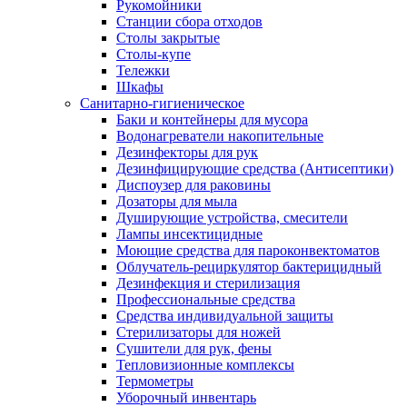
Рукомойники
Станции сбора отходов
Столы закрытые
Столы-купе
Тележки
Шкафы
Санитарно-гигиеническое
Баки и контейнеры для мусора
Водонагреватели накопительные
Дезинфекторы для рук
Дезинфицирующие средства (Антисептики)
Диспоузер для раковины
Дозаторы для мыла
Душирующие устройства, смесители
Лампы инсектицидные
Моющие средства для пароконвектоматов
Облучатель-рециркулятор бактерицидный
Дезинфекция и стерилизация
Профессиональные средства
Средства индивидуальной защиты
Стерилизаторы для ножей
Сушители для рук, фены
Тепловизионные комплексы
Термометры
Уборочный инвентарь