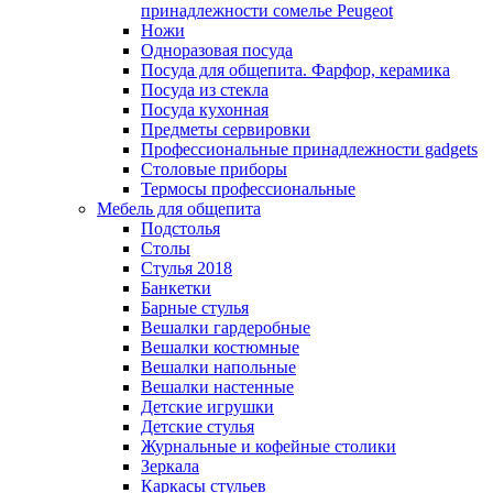
принадлежности сомелье Peugeot
Ножи
Одноразовая посуда
Посуда для общепита. Фарфор, керамика
Посуда из стекла
Посуда кухонная
Предметы сервировки
Профессиональные принадлежности gadgets
Столовые приборы
Термосы профессиональные
Мебель для общепита
Подстолья
Столы
Стулья 2018
Банкетки
Барные стулья
Вешалки гардеробные
Вешалки костюмные
Вешалки напольные
Вешалки настенные
Детские игрушки
Детские стулья
Журнальные и кофейные столики
Зеркала
Каркасы стульев