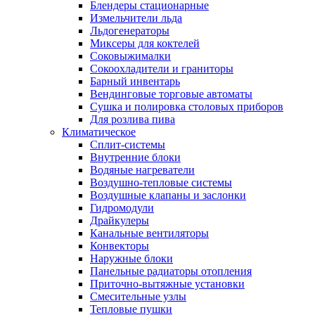
Блендеры стационарные
Измельчители льда
Льдогенераторы
Миксеры для коктелей
Соковыжималки
Сокоохладители и граниторы
Барный инвентарь
Вендинговые торговые автоматы
Сушка и полировка столовых приборов
Для розлива пива
Климатическое
Сплит-системы
Внутренние блоки
Водяные нагреватели
Воздушно-тепловые системы
Воздушные клапаны и заслонки
Гидромодули
Драйкулеры
Канальные вентиляторы
Конвекторы
Наружные блоки
Панельные радиаторы отопления
Приточно-вытяжные установки
Смесительные узлы
Тепловые пушки