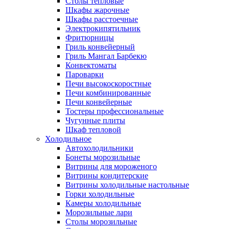
Столы тепловые
Шкафы жарочные
Шкафы расстоечные
Электрокипятильник
Фритюрницы
Гриль конвейерный
Гриль Мангал Барбекю
Конвектоматы
Пароварки
Печи высокоскоростные
Печи комбинированные
Печи конвейерные
Тостеры профессиональные
Чугунные плиты
Шкаф тепловой
Холодильное
Автохолодильники
Бонеты морозильные
Витрины для мороженого
Витрины кондитерские
Витрины холодильные настольные
Горки холодильные
Камеры холодильные
Морозильные лари
Столы морозильные