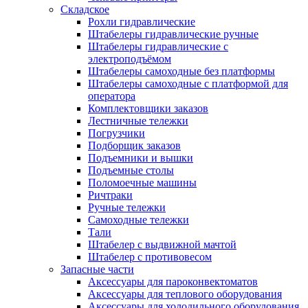
Складское
Рохли гидравлические
Штабелеры гидравлические ручные
Штабелеры гидравлические с
электроподъёмом
Штабелеры самоходные без платформы
Штабелеры самоходные с платформой для
оператора
Комплектовщики заказов
Лестничные тележки
Погрузчики
Подборщик заказов
Подъемники и вышки
Подъемные столы
Поломоечные машины
Ричтраки
Ручные тележки
Самоходные тележки
Тали
Штабелер с выдвижной мачтой
Штабелер с противовесом
Запасные части
Аксессуары для пароконвектоматов
Аксессуары для теплового оборудования
Аксессуары для холодильного оборудования