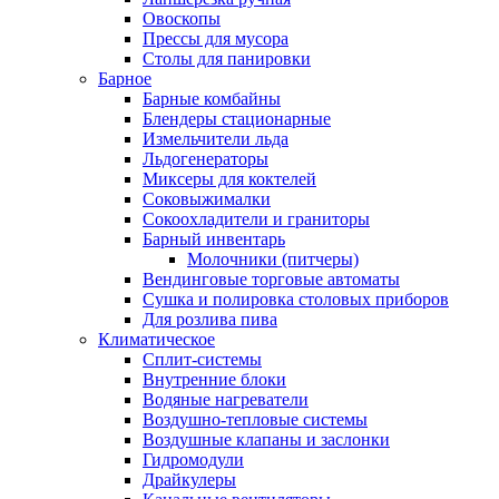
Овоскопы
Прессы для мусора
Столы для панировки
Барное
Барные комбайны
Блендеры стационарные
Измельчители льда
Льдогенераторы
Миксеры для коктелей
Соковыжималки
Сокоохладители и граниторы
Барный инвентарь
Молочники (питчеры)
Вендинговые торговые автоматы
Сушка и полировка столовых приборов
Для розлива пива
Климатическое
Сплит-системы
Внутренние блоки
Водяные нагреватели
Воздушно-тепловые системы
Воздушные клапаны и заслонки
Гидромодули
Драйкулеры