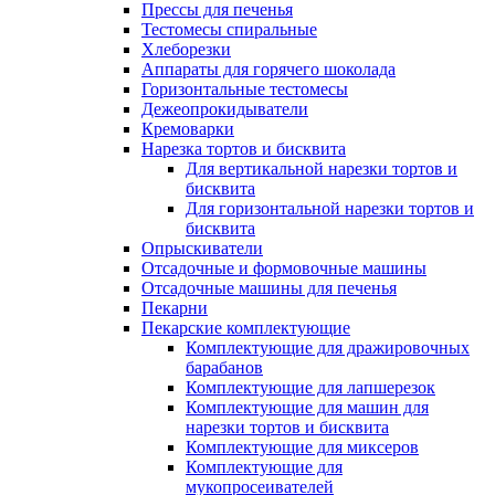
Прессы для печенья
Тестомесы спиральные
Хлеборезки
Аппараты для горячего шоколада
Горизонтальные тестомесы
Дежеопрокидыватели
Кремоварки
Нарезка тортов и бисквита
Для вертикальной нарезки тортов и
бисквита
Для горизонтальной нарезки тортов и
бисквита
Опрыскиватели
Отсадочные и формовочные машины
Отсадочные машины для печенья
Пекарни
Пекарские комплектующие
Комплектующие для дражировочных
барабанов
Комплектующие для лапшерезок
Комплектующие для машин для
нарезки тортов и бисквита
Комплектующие для миксеров
Комплектующие для
мукопросеивателей