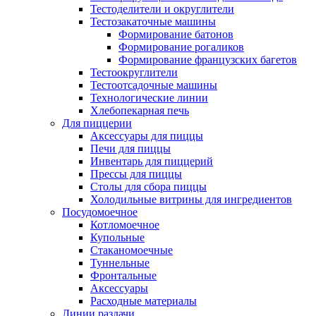
Тестоделители и округлители
Тестозакаточные машины
Формирование батонов
Формирование рогаликов
Формирование французских багетов
Тестоокруглители
Тестоотсадочные машины
Технологические линии
Хлебопекарная печь
Для пиццерии
Аксессуары для пиццы
Печи для пиццы
Инвентарь для пиццерий
Прессы для пиццы
Столы для сбора пиццы
Холодильные витрины для ингредиентов
Посудомоечное
Котломоечное
Купольные
Стаканомоечные
Туннельные
Фронтальные
Аксессуары
Расходные материалы
Линии раздачи