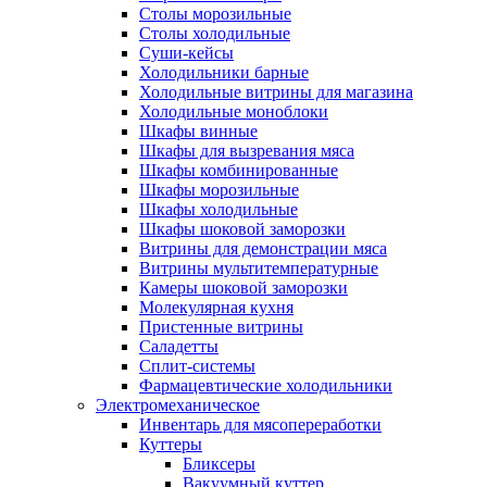
Столы морозильные
Столы холодильные
Суши-кейсы
Холодильники барные
Холодильные витрины для магазина
Холодильные моноблоки
Шкафы винные
Шкафы для вызревания мяса
Шкафы комбинированные
Шкафы морозильные
Шкафы холодильные
Шкафы шоковой заморозки
Витрины для демонстрации мяса
Витрины мультитемпературные
Камеры шоковой заморозки
Молекулярная кухня
Пристенные витрины
Саладетты
Сплит-системы
Фармацевтические холодильники
Электромеханическое
Инвентарь для мясопереработки
Куттеры
Бликсеры
Вакуумный куттер