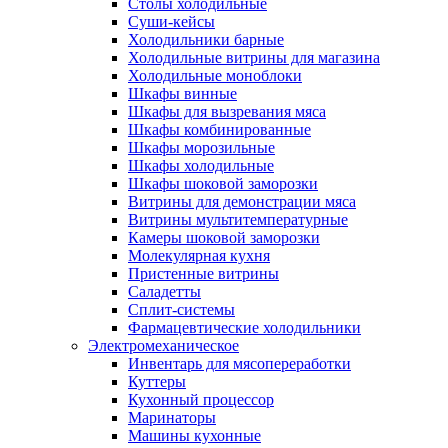
Столы холодильные
Суши-кейсы
Холодильники барные
Холодильные витрины для магазина
Холодильные моноблоки
Шкафы винные
Шкафы для вызревания мяса
Шкафы комбинированные
Шкафы морозильные
Шкафы холодильные
Шкафы шоковой заморозки
Витрины для демонстрации мяса
Витрины мультитемпературные
Камеры шоковой заморозки
Молекулярная кухня
Пристенные витрины
Саладетты
Сплит-системы
Фармацевтические холодильники
Электромеханическое
Инвентарь для мясопереработки
Куттеры
Кухонный процессор
Маринаторы
Машины кухонные