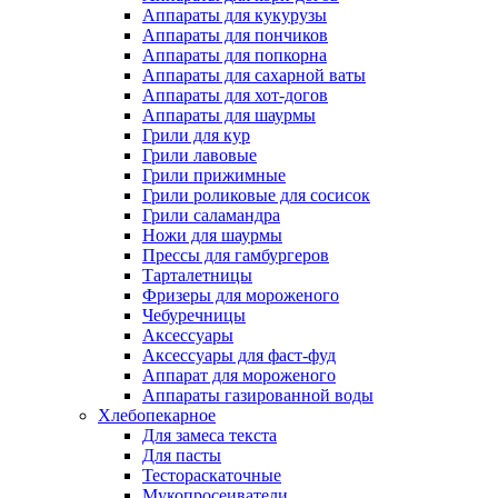
Аппараты для кукурузы
Аппараты для пончиков
Аппараты для попкорна
Аппараты для сахарной ваты
Аппараты для хот-догов
Аппараты для шаурмы
Грили для кур
Грили лавовые
Грили прижимные
Грили роликовые для сосисок
Грили саламандра
Ножи для шаурмы
Прессы для гамбургеров
Тарталетницы
Фризеры для мороженого
Чебуречницы
Аксессуары
Аксессуары для фаст-фуд
Аппарат для мороженого
Аппараты газированной воды
Хлебопекарное
Для замеса текста
Для пасты
Тестораскаточные
Мукопросеиватели