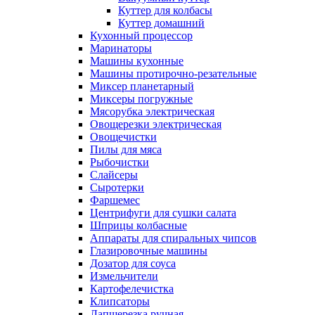
Куттер для колбасы
Куттер домашний
Кухонный процессор
Маринаторы
Машины кухонные
Машины протирочно-резательные
Миксер планетарный
Миксеры погружные
Мясорубка электрическая
Овощерезки электрическая
Овощечистки
Пилы для мяса
Рыбочистки
Слайсеры
Сыротерки
Фаршемес
Центрифуги для сушки салата
Шприцы колбасные
Аппараты для спиральных чипсов
Глазировочные машины
Дозатор для соуса
Измельчители
Картофелечистка
Клипсаторы
Лапшерезка ручная