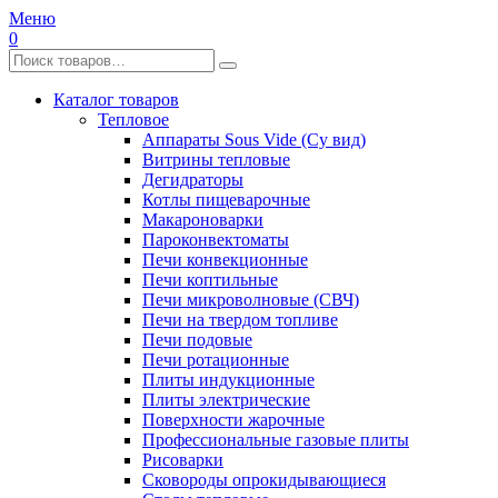
Меню
0
Каталог товаров
Тепловое
Аппараты Sous Vide (Су вид)
Витрины тепловые
Дегидраторы
Котлы пищеварочные
Макароноварки
Пароконвектоматы
Печи конвекционные
Печи коптильные
Печи микроволновые (СВЧ)
Печи на твердом топливе
Печи подовые
Печи ротационные
Плиты индукционные
Плиты электрические
Поверхности жарочные
Профессиональные газовые плиты
Рисоварки
Сковороды опрокидывающиеся