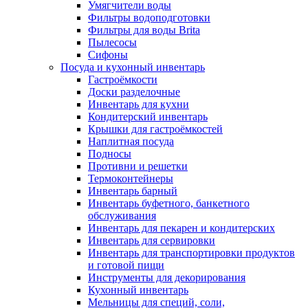
Умягчители воды
Фильтры водоподготовки
Фильтры для воды Brita
Пылесосы
Сифоны
Посуда и кухонный инвентарь
Гастроёмкости
Доски разделочные
Инвентарь для кухни
Кондитерский инвентарь
Крышки для гастроёмкостей
Наплитная посуда
Подносы
Противни и решетки
Термоконтейнеры
Инвентарь барный
Инвентарь буфетного, банкетного
обслуживания
Инвентарь для пекарен и кондитерских
Инвентарь для сервировки
Инвентарь для транспортировки продуктов
и готовой пищи
Инструменты для декорирования
Кухонный инвентарь
Мельницы для специй, соли,