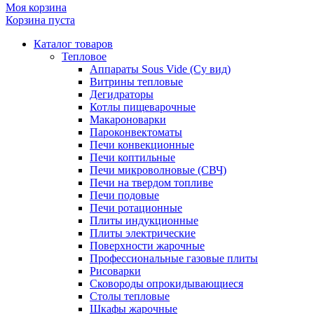
Моя корзина
Корзина пуста
Каталог товаров
Тепловое
Аппараты Sous Vide (Су вид)
Витрины тепловые
Дегидраторы
Котлы пищеварочные
Макароноварки
Пароконвектоматы
Печи конвекционные
Печи коптильные
Печи микроволновые (СВЧ)
Печи на твердом топливе
Печи подовые
Печи ротационные
Плиты индукционные
Плиты электрические
Поверхности жарочные
Профессиональные газовые плиты
Рисоварки
Сковороды опрокидывающиеся
Столы тепловые
Шкафы жарочные