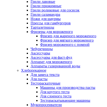
Грили лавовые
Грили прижимные
Грили роликовые для сосисок
Грили саламандра
Ножи для шаурмы
Прессы для гамбургеров
Тарталетницы
Фризеры для мороженого
Фризер для жареного мороженого
Фризер для мягкого мороженого
Фризер мороженого с помпой
Чебуречницы
Аксессуары
Аксессуары для фаст-фуд
Аппарат для мороженого
Аппараты газированной воды
Хлебопекарное
Для замеса текста
Для пасты
Тестораскаточные
Машины для производства пасты
Для крутого теста
Для слоеного теста
Тестораскатывающие машины
Мукопросеиватели