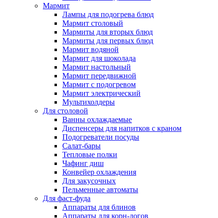
Мармит
Лампы для подогрева блюд
Мармит столовый
Мармиты для вторых блюд
Мармиты для первых блюд
Мармит водяной
Мармит для шоколада
Мармит настольный
Мармит передвижной
Мармит с подогревом
Мармит электрический
Мультихолдеры
Для столовой
Ванны охлаждаемые
Диспенсеры для напитков с краном
Подогреватели посуды
Салат-бары
Тепловые полки
Чафинг диш
Конвейер охлаждения
Для закусочных
Пельменные автоматы
Для фаст-фуда
Аппараты для блинов
Аппараты для корн-догов