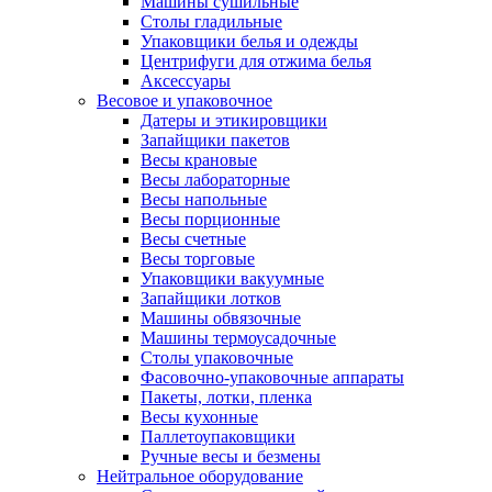
Машины сушильные
Столы гладильные
Упаковщики белья и одежды
Центрифуги для отжима белья
Аксессуары
Весовое и упаковочное
Датеры и этикировщики
Запайщики пакетов
Весы крановые
Весы лабораторные
Весы напольные
Весы порционные
Весы счетные
Весы торговые
Упаковщики вакуумные
Запайщики лотков
Машины обвязочные
Машины термоусадочные
Столы упаковочные
Фасовочно-упаковочные аппараты
Пакеты, лотки, пленка
Весы кухонные
Паллетоупаковщики
Ручные весы и безмены
Нейтральное оборудование