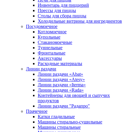
Инвентарь для пиццерий
Прессы для пиццы
Столы для сбора пиццы
Холодильные витрины для ингредиентов
Посудомоечное
Котломоечное
Купольные
Стаканомоечные
Туннельные
Фронтальные
Аксессуары
Расходные материалы
Линии раздачи
Линии раздачи «Abat»
Линии раздачи «Atesy»
Линии раздачи «Iterma»
Линии раздачи «Rada»
Контейнеры для овощей и сыпучих
продуктов
Линии раздачи "Радапро"
Прачечное
Катки гладильные
Машины стирально-сушильные
Машины стиральные