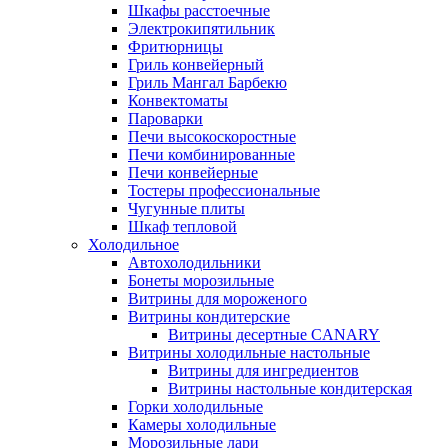
Шкафы расстоечные
Электрокипятильник
Фритюрницы
Гриль конвейерный
Гриль Мангал Барбекю
Конвектоматы
Пароварки
Печи высокоскоростные
Печи комбинированные
Печи конвейерные
Тостеры профессиональные
Чугунные плиты
Шкаф тепловой
Холодильное
Автохолодильники
Бонеты морозильные
Витрины для мороженого
Витрины кондитерские
Витрины десертные CANARY
Витрины холодильные настольные
Витрины для ингредиентов
Витрины настольные кондитерская
Горки холодильные
Камеры холодильные
Морозильные лари