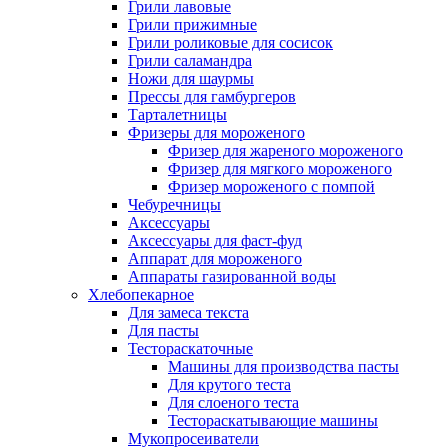
Грили лавовые
Грили прижимные
Грили роликовые для сосисок
Грили саламандра
Ножи для шаурмы
Прессы для гамбургеров
Тарталетницы
Фризеры для мороженого
Фризер для жареного мороженого
Фризер для мягкого мороженого
Фризер мороженого с помпой
Чебуречницы
Аксессуары
Аксессуары для фаст-фуд
Аппарат для мороженого
Аппараты газированной воды
Хлебопекарное
Для замеса текста
Для пасты
Тестораскаточные
Машины для производства пасты
Для крутого теста
Для слоеного теста
Тестораскатывающие машины
Мукопросеиватели