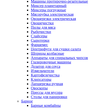
Машины протирочно-резательные
Миксер планетарный
Миксеры погружные
Мясорубка электрическая
Овощерезки электрическая
Овощечистки
Пилы для мяса
Рыбочистки
Слайсеры
Сыротерки
Фаршемес
Центрифуги для сушки салата
Шприцы колбасные
Аппараты для спиральных чипсов
Глазировочные машины
Дозатор для соуса
Измельчители
Картофелечистка
Клипсаторы
Лапшерезка ручная
Овоскопы
Прессы для мусора
Столы для панировки
Барное
Барные комбайны