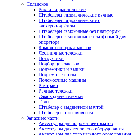
Складское
Рохли гидравлические
Штабелеры гидравлические ручные
Штабелеры гидравлические с
электроподъёмом
Штабелеры самоходные без платформы
Штабелеры самоходные с платформой для
оператора
Комплектовщики заказов
Лестничные тележки
Погрузчики
Подборщик заказов
Подъемники и вышки
Подъемные столы
Поломоечные машины
Ричтраки
Ручные тележки
Самоходные тележки
Тали
Штабелер с выдвижной мачтой
Штабелер с противовесом
Запасные части
Аксессуары для пароконвектоматов
Аксессуары для теплового оборудования
Аксессуары для холодильного оборудования