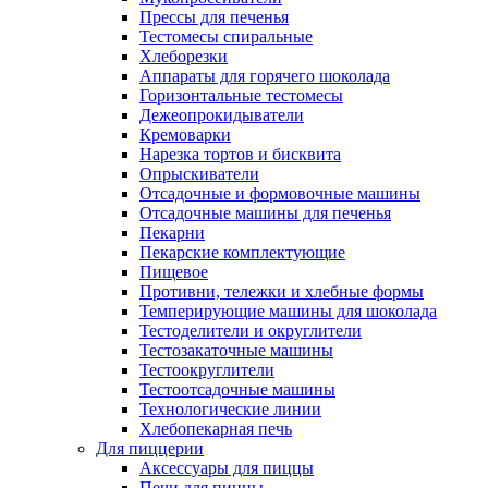
Прессы для печенья
Тестомесы спиральные
Хлеборезки
Аппараты для горячего шоколада
Горизонтальные тестомесы
Дежеопрокидыватели
Кремоварки
Нарезка тортов и бисквита
Опрыскиватели
Отсадочные и формовочные машины
Отсадочные машины для печенья
Пекарни
Пекарские комплектующие
Пищевое
Противни, тележки и хлебные формы
Темперирующие машины для шоколада
Тестоделители и округлители
Тестозакаточные машины
Тестоокруглители
Тестоотсадочные машины
Технологические линии
Хлебопекарная печь
Для пиццерии
Аксессуары для пиццы
Печи для пиццы