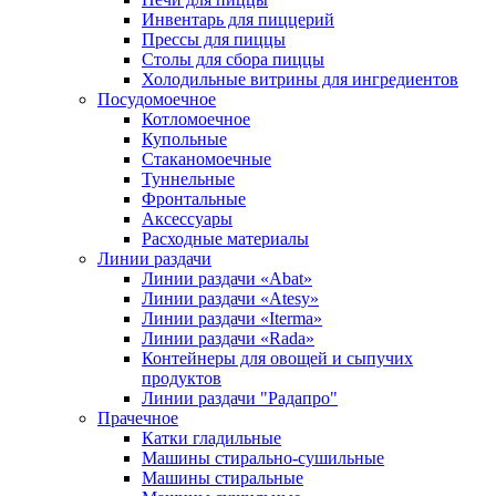
Инвентарь для пиццерий
Прессы для пиццы
Столы для сбора пиццы
Холодильные витрины для ингредиентов
Посудомоечное
Котломоечное
Купольные
Стаканомоечные
Туннельные
Фронтальные
Аксессуары
Расходные материалы
Линии раздачи
Линии раздачи «Abat»
Линии раздачи «Atesy»
Линии раздачи «Iterma»
Линии раздачи «Rada»
Контейнеры для овощей и сыпучих
продуктов
Линии раздачи "Радапро"
Прачечное
Катки гладильные
Машины стирально-сушильные
Машины стиральные