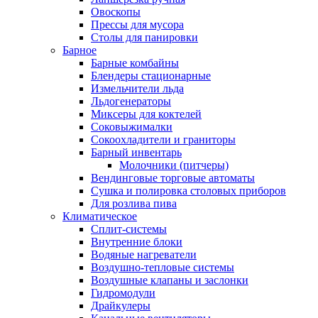
Овоскопы
Прессы для мусора
Столы для панировки
Барное
Барные комбайны
Блендеры стационарные
Измельчители льда
Льдогенераторы
Миксеры для коктелей
Соковыжималки
Сокоохладители и граниторы
Барный инвентарь
Молочники (питчеры)
Вендинговые торговые автоматы
Сушка и полировка столовых приборов
Для розлива пива
Климатическое
Сплит-системы
Внутренние блоки
Водяные нагреватели
Воздушно-тепловые системы
Воздушные клапаны и заслонки
Гидромодули
Драйкулеры