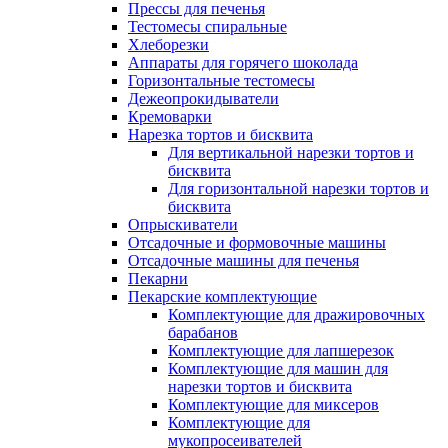
Прессы для печенья
Тестомесы спиральные
Хлеборезки
Аппараты для горячего шоколада
Горизонтальные тестомесы
Дежеопрокидыватели
Кремоварки
Нарезка тортов и бисквита
Для вертикальной нарезки тортов и
бисквита
Для горизонтальной нарезки тортов и
бисквита
Опрыскиватели
Отсадочные и формовочные машины
Отсадочные машины для печенья
Пекарни
Пекарские комплектующие
Комплектующие для дражировочных
барабанов
Комплектующие для лапшерезок
Комплектующие для машин для
нарезки тортов и бисквита
Комплектующие для миксеров
Комплектующие для
мукопросеивателей