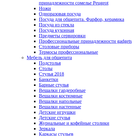
принадлежности сомелье Peugeot
Ножи
Одноразовая посуда
Посуда для общепита. Фарфор, керамика
Посуда из стекла
Посуда кухонная
Предметы сервировки
Профессиональные принадлежности gadgets
Столовые приборы
Термосы профессиональные
Мебель для общепита
Подстолья
Столы
Стулья 2018
Банкетки
Барные стулья
Вешалки гардеробные
Вешалки костюмные
Вешалки напольные
Вешалки настенные
Детские игрушки
Детские стулья
Журнальные и кофейные столики
Зеркала
Каркасы стульев