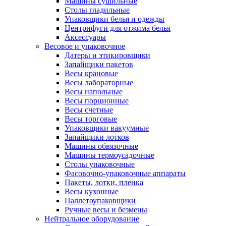
Машины сушильные
Столы гладильные
Упаковщики белья и одежды
Центрифуги для отжима белья
Аксессуары
Весовое и упаковочное
Датеры и этикировщики
Запайщики пакетов
Весы крановые
Весы лабораторные
Весы напольные
Весы порционные
Весы счетные
Весы торговые
Упаковщики вакуумные
Запайщики лотков
Машины обвязочные
Машины термоусадочные
Столы упаковочные
Фасовочно-упаковочные аппараты
Пакеты, лотки, пленка
Весы кухонные
Паллетоупаковщики
Ручные весы и безмены
Нейтральное оборудование