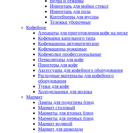
Ведра и отжимы
Инвентарь для мойки стекол
Инвентарь для пола
Контейнеры для мусора
Тележки уборочные
Кофейное
Аппараты для приготовления кофе на песке
Кофеварки капельного типа
Кофемашины автоматические
Кофемашины рожковые
Кофемолки профессиональные
Перколяторы для кофе
Принтеры для кофе
Аксессуары для кофейного оборудования
Расходные материалы для кофейного
оборудования
Турки для кофе
Холодильники для молока
Мармит
Лампы для подогрева блюд
Мармит столовый
Мармиты для вторых блюд
Мармиты для первых блюд
Мармит водяной
Мармит для шоколада