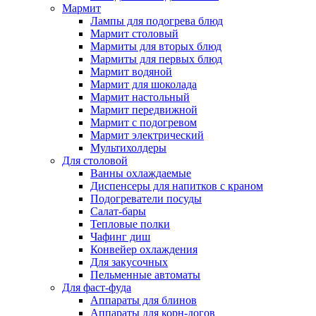
Мармит
Лампы для подогрева блюд
Мармит столовый
Мармиты для вторых блюд
Мармиты для первых блюд
Мармит водяной
Мармит для шоколада
Мармит настольный
Мармит передвижной
Мармит с подогревом
Мармит электрический
Мультихолдеры
Для столовой
Ванны охлаждаемые
Диспенсеры для напитков с краном
Подогреватели посуды
Салат-бары
Тепловые полки
Чафинг диш
Конвейер охлаждения
Для закусочных
Пельменные автоматы
Для фаст-фуда
Аппараты для блинов
Аппараты для корн-догов