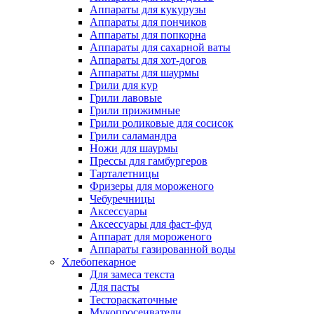
Аппараты для кукурузы
Аппараты для пончиков
Аппараты для попкорна
Аппараты для сахарной ваты
Аппараты для хот-догов
Аппараты для шаурмы
Грили для кур
Грили лавовые
Грили прижимные
Грили роликовые для сосисок
Грили саламандра
Ножи для шаурмы
Прессы для гамбургеров
Тарталетницы
Фризеры для мороженого
Чебуречницы
Аксессуары
Аксессуары для фаст-фуд
Аппарат для мороженого
Аппараты газированной воды
Хлебопекарное
Для замеса текста
Для пасты
Тестораскаточные
Мукопросеиватели