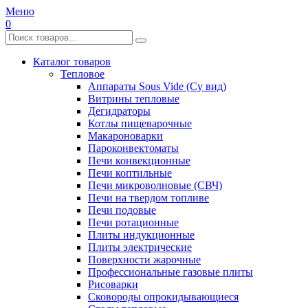
Меню
0
Каталог товаров
Тепловое
Аппараты Sous Vide (Су вид)
Витрины тепловые
Дегидраторы
Котлы пищеварочные
Макароноварки
Пароконвектоматы
Печи конвекционные
Печи коптильные
Печи микроволновые (СВЧ)
Печи на твердом топливе
Печи подовые
Печи ротационные
Плиты индукционные
Плиты электрические
Поверхности жарочные
Профессиональные газовые плиты
Рисоварки
Сковороды опрокидывающиеся