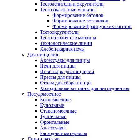
Тестоделители и округлители
Тестозакаточные машины
Формирование батонов
Формирование рогаликов
Формирование французских багетов
Тестоокруглители
Тестоотсадочные машины
Технологические линии
Хлебопекарная печь
Для пиццерии
Аксессуары для пиццы
Печи для пиццы
Инвентарь для пиццерий
Прессы для пиццы
Столы для сбора пиццы
Холодильные витрины для ингредиентов
Посудомоечное
Котломоечное
Купольные
Стаканомоечные
Туннельные
Фронтальные
Аксессуары
Расходные материалы
Линии раздачи