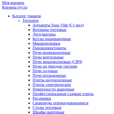
Моя корзина
Корзина пуста
Каталог товаров
Тепловое
Аппараты Sous Vide (Су вид)
Витрины тепловые
Дегидраторы
Котлы пищеварочные
Макароноварки
Пароконвектоматы
Печи конвекционные
Печи коптильные
Печи микроволновые (СВЧ)
Печи на твердом топливе
Печи подовые
Печи ротационные
Плиты индукционные
Плиты электрические
Поверхности жарочные
Профессиональные газовые плиты
Рисоварки
Сковороды опрокидывающиеся
Столы тепловые
Шкафы жарочные