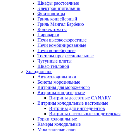
Шкафы расстоечные
Электрокипятильник
Фритюрницы
Гриль конвейерный
Гриль Мангал Барбекю
Конвектоматы
Пароварки
Печи высокоскоростные
Печи комбинированные
Печи конвейерные
Тостеры профессиональные
Чугунные плиты
Шкаф тепловой
Холодильное
Автохолодильники
Бонеты морозильные
Витрины для мороженого
Витрины кондитерские
Витрины десертные CANARY
Витрины холодильные настольные
Витрины для ингредиентов
Витрины настольные кондитерская
Горки холодильные
Камеры холодильные
Морозильные лари