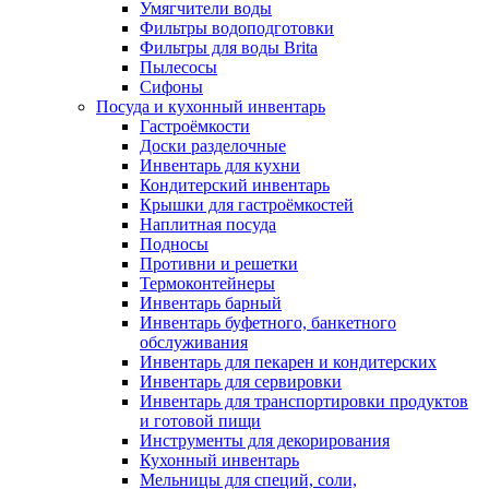
Умягчители воды
Фильтры водоподготовки
Фильтры для воды Brita
Пылесосы
Сифоны
Посуда и кухонный инвентарь
Гастроёмкости
Доски разделочные
Инвентарь для кухни
Кондитерский инвентарь
Крышки для гастроёмкостей
Наплитная посуда
Подносы
Противни и решетки
Термоконтейнеры
Инвентарь барный
Инвентарь буфетного, банкетного
обслуживания
Инвентарь для пекарен и кондитерских
Инвентарь для сервировки
Инвентарь для транспортировки продуктов
и готовой пищи
Инструменты для декорирования
Кухонный инвентарь
Мельницы для специй, соли,