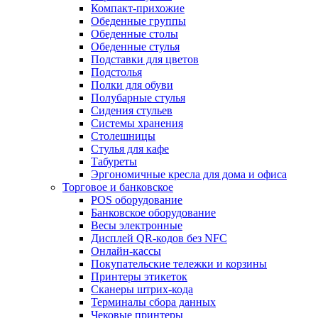
Компакт-прихожие
Обеденные группы
Обеденные столы
Обеденные стулья
Подставки для цветов
Подстолья
Полки для обуви
Полубарные стулья
Сидения стульев
Системы хранения
Столешницы
Стулья для кафе
Табуреты
Эргономичные кресла для дома и офиса
Торговое и банковское
POS оборудование
Банковское оборудование
Весы электронные
Дисплей QR-кодов без NFC
Онлайн-кассы
Покупательские тележки и корзины
Принтеры этикеток
Сканеры штрих-кода
Терминалы сбора данных
Чековые принтеры