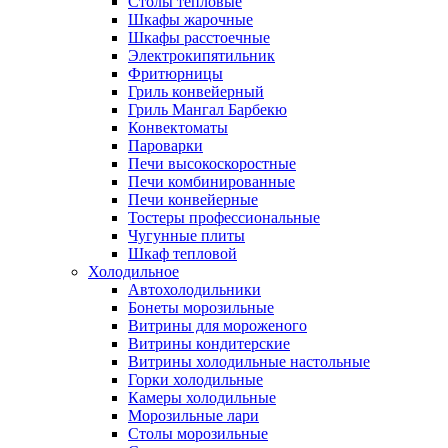
Столы тепловые
Шкафы жарочные
Шкафы расстоечные
Электрокипятильник
Фритюрницы
Гриль конвейерный
Гриль Мангал Барбекю
Конвектоматы
Пароварки
Печи высокоскоростные
Печи комбинированные
Печи конвейерные
Тостеры профессиональные
Чугунные плиты
Шкаф тепловой
Холодильное
Автохолодильники
Бонеты морозильные
Витрины для мороженого
Витрины кондитерские
Витрины холодильные настольные
Горки холодильные
Камеры холодильные
Морозильные лари
Столы морозильные