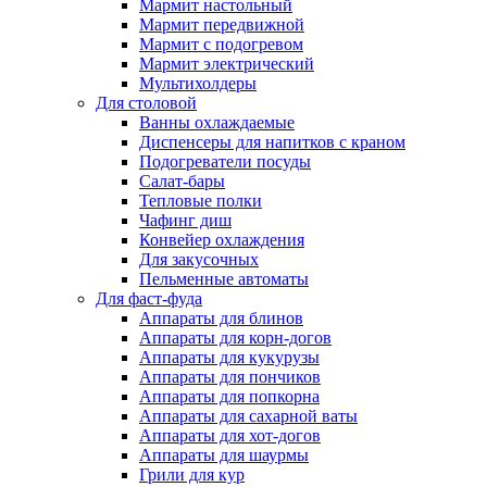
Мармит настольный
Мармит передвижной
Мармит с подогревом
Мармит электрический
Мультихолдеры
Для столовой
Ванны охлаждаемые
Диспенсеры для напитков с краном
Подогреватели посуды
Салат-бары
Тепловые полки
Чафинг диш
Конвейер охлаждения
Для закусочных
Пельменные автоматы
Для фаст-фуда
Аппараты для блинов
Аппараты для корн-догов
Аппараты для кукурузы
Аппараты для пончиков
Аппараты для попкорна
Аппараты для сахарной ваты
Аппараты для хот-догов
Аппараты для шаурмы
Грили для кур