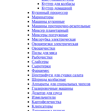
Куттер для колбасы
Куттер домашний
Кухонный процессор
Маринаторы
Машины кухонные
Машины протирочно-резательные
Миксер планетарный
Миксеры погружные
Мясорубка электрическая
Овощерезки электрическая
Овощечистки
Пилы для мяса
Рыбочистки
Слайсеры
Сыротерки
Фаршемес
Центрифуги для сушки салата
Шприцы колбасные
Аппараты для спиральных чипсов
Глазировочные машины
Дозатор для соуса
Измельчители
Картофелечистка
Клипсаторы
Лапшерезка ручная