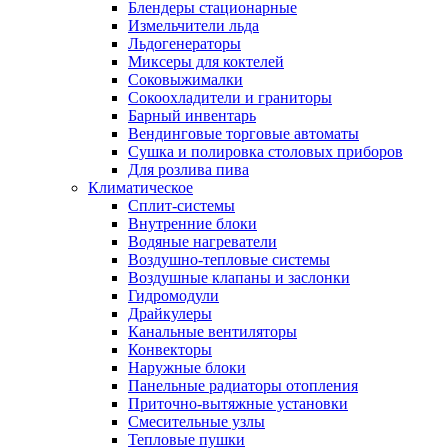
Блендеры стационарные
Измельчители льда
Льдогенераторы
Миксеры для коктелей
Соковыжималки
Сокоохладители и граниторы
Барный инвентарь
Вендинговые торговые автоматы
Сушка и полировка столовых приборов
Для розлива пива
Климатическое
Сплит-системы
Внутренние блоки
Водяные нагреватели
Воздушно-тепловые системы
Воздушные клапаны и заслонки
Гидромодули
Драйкулеры
Канальные вентиляторы
Конвекторы
Наружные блоки
Панельные радиаторы отопления
Приточно-вытяжные установки
Смесительные узлы
Тепловые пушки