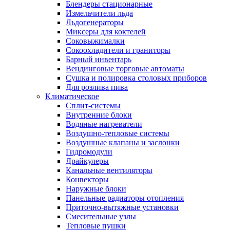
Блендеры стационарные
Измельчители льда
Льдогенераторы
Миксеры для коктелей
Соковыжималки
Сокоохладители и граниторы
Барный инвентарь
Вендинговые торговые автоматы
Сушка и полировка столовых приборов
Для розлива пива
Климатическое
Сплит-системы
Внутренние блоки
Водяные нагреватели
Воздушно-тепловые системы
Воздушные клапаны и заслонки
Гидромодули
Драйкулеры
Канальные вентиляторы
Конвекторы
Наружные блоки
Панельные радиаторы отопления
Приточно-вытяжные установки
Смесительные узлы
Тепловые пушки