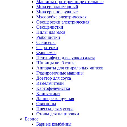
Машины протирочно-резательные
Миксер планетарный
Миксеры погружные
Мясорубка электрическая
Овощерезки электрическая
Овощечистки
Пилы для мяса
Рыбочистки
Слайсеры
Сыротерки
Фаршемес
Центрифуги для сушки салата
Шприцы колбасные
Аппараты для спиральных чипсов
Глазировочные машины
Дозатор для соуса
Измельчители
Картофелечистка
Клипсаторы
Лапшерезка ручная
Овоскопы
Прессы для мусора
Столы для панировки
Барное
Барные комбайны