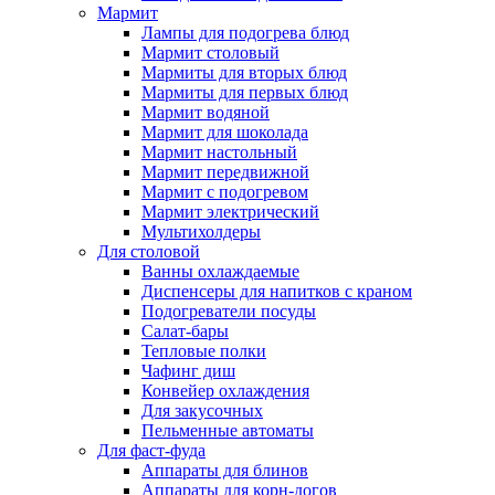
Мармит
Лампы для подогрева блюд
Мармит столовый
Мармиты для вторых блюд
Мармиты для первых блюд
Мармит водяной
Мармит для шоколада
Мармит настольный
Мармит передвижной
Мармит с подогревом
Мармит электрический
Мультихолдеры
Для столовой
Ванны охлаждаемые
Диспенсеры для напитков с краном
Подогреватели посуды
Салат-бары
Тепловые полки
Чафинг диш
Конвейер охлаждения
Для закусочных
Пельменные автоматы
Для фаст-фуда
Аппараты для блинов
Аппараты для корн-догов