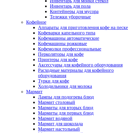
Инвентарь для мойки стекол
Инвентарь для пола
Контейнеры для мусора
Тележки уборочные
Кофейное
Аппараты для приготовления кофе на песке
Кофеварки капельного типа
Кофемашины автоматические
Кофемашины рожковые
Кофемолки профессиональные
Перколяторы для кофе
Принтеры для кофе
Аксессуары для кофейного оборудования
Расходные материалы для кофейного
оборудования
Турки для кофе
Холодильники для молока
Мармит
Лампы для подогрева блюд
Мармит столовый
Мармиты для вторых блюд
Мармиты для первых блюд
Мармит водяной
Мармит для шоколада
Мармит настольный