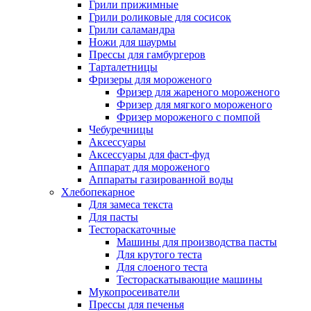
Грили прижимные
Грили роликовые для сосисок
Грили саламандра
Ножи для шаурмы
Прессы для гамбургеров
Тарталетницы
Фризеры для мороженого
Фризер для жареного мороженого
Фризер для мягкого мороженого
Фризер мороженого с помпой
Чебуречницы
Аксессуары
Аксессуары для фаст-фуд
Аппарат для мороженого
Аппараты газированной воды
Хлебопекарное
Для замеса текста
Для пасты
Тестораскаточные
Машины для производства пасты
Для крутого теста
Для слоеного теста
Тестораскатывающие машины
Мукопросеиватели
Прессы для печенья