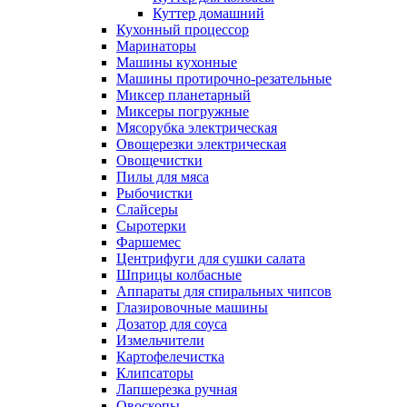
Куттер домашний
Кухонный процессор
Маринаторы
Машины кухонные
Машины протирочно-резательные
Миксер планетарный
Миксеры погружные
Мясорубка электрическая
Овощерезки электрическая
Овощечистки
Пилы для мяса
Рыбочистки
Слайсеры
Сыротерки
Фаршемес
Центрифуги для сушки салата
Шприцы колбасные
Аппараты для спиральных чипсов
Глазировочные машины
Дозатор для соуса
Измельчители
Картофелечистка
Клипсаторы
Лапшерезка ручная
Овоскопы