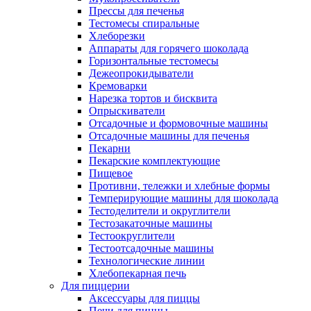
Прессы для печенья
Тестомесы спиральные
Хлеборезки
Аппараты для горячего шоколада
Горизонтальные тестомесы
Дежеопрокидыватели
Кремоварки
Нарезка тортов и бисквита
Опрыскиватели
Отсадочные и формовочные машины
Отсадочные машины для печенья
Пекарни
Пекарские комплектующие
Пищевое
Противни, тележки и хлебные формы
Темперирующие машины для шоколада
Тестоделители и округлители
Тестозакаточные машины
Тестоокруглители
Тестоотсадочные машины
Технологические линии
Хлебопекарная печь
Для пиццерии
Аксессуары для пиццы
Печи для пиццы