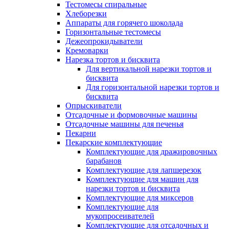
Тестомесы спиральные
Хлеборезки
Аппараты для горячего шоколада
Горизонтальные тестомесы
Дежеопрокидыватели
Кремоварки
Нарезка тортов и бисквита
Для вертикальной нарезки тортов и
бисквита
Для горизонтальной нарезки тортов и
бисквита
Опрыскиватели
Отсадочные и формовочные машины
Отсадочные машины для печенья
Пекарни
Пекарские комплектующие
Комплектующие для дражировочных
барабанов
Комплектующие для лапшерезок
Комплектующие для машин для
нарезки тортов и бисквита
Комплектующие для миксеров
Комплектующие для
мукопросеивателей
Комплектующие для отсадочных и