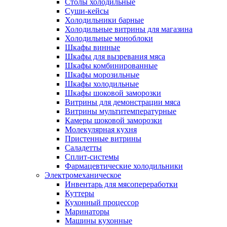
Столы холодильные
Суши-кейсы
Холодильники барные
Холодильные витрины для магазина
Холодильные моноблоки
Шкафы винные
Шкафы для вызревания мяса
Шкафы комбинированные
Шкафы морозильные
Шкафы холодильные
Шкафы шоковой заморозки
Витрины для демонстрации мяса
Витрины мультитемпературные
Камеры шоковой заморозки
Молекулярная кухня
Пристенные витрины
Саладетты
Сплит-системы
Фармацевтические холодильники
Электромеханическое
Инвентарь для мясопереработки
Куттеры
Кухонный процессор
Маринаторы
Машины кухонные