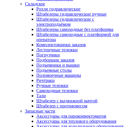
Складское
Рохли гидравлические
Штабелеры гидравлические ручные
Штабелеры гидравлические с
электроподъёмом
Штабелеры самоходные без платформы
Штабелеры самоходные с платформой для
оператора
Комплектовщики заказов
Лестничные тележки
Погрузчики
Подборщик заказов
Подъемники и вышки
Подъемные столы
Поломоечные машины
Ричтраки
Ручные тележки
Самоходные тележки
Тали
Штабелер с выдвижной мачтой
Штабелер с противовесом
Запасные части
Аксессуары для пароконвектоматов
Аксессуары для теплового оборудования
Аксессуары для холодильного оборудования