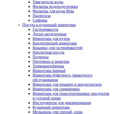
Умягчители воды
Фильтры водоподготовки
Фильтры для воды Brita
Пылесосы
Сифоны
Посуда и кухонный инвентарь
Гастроёмкости
Доски разделочные
Инвентарь для кухни
Кондитерский инвентарь
Крышки для гастроёмкостей
Наплитная посуда
Подносы
Противни и решетки
Термоконтейнеры
Инвентарь барный
Инвентарь буфетного, банкетного
обслуживания
Инвентарь для пекарен и кондитерских
Инвентарь для сервировки
Инвентарь для транспортировки продуктов
и готовой пищи
Инструменты для декорирования
Кухонный инвентарь
Мельницы для специй, соли,