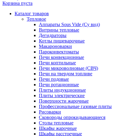
Корзина пуста
Каталог товаров
Тепловое
Аппараты Sous Vide (Су вид)
Витрины тепловые
Дегидраторы
Котлы пищеварочные
Макароноварки
Пароконвектоматы
Печи конвекционные
Печи коптильные
Печи микроволновые (СВЧ)
Печи на твердом топливе
Печи подовые
Печи ротационные
Плиты индукционные
Плиты электрические
Поверхности жарочные
Профессиональные газовые плиты
Рисоварки
Сковороды опрокидывающиеся
Столы тепловые
Шкафы жарочные
Шкафы расстоечные