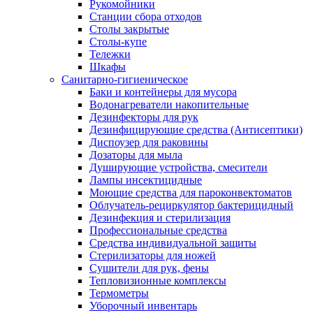
Рукомойники
Станции сбора отходов
Столы закрытые
Столы-купе
Тележки
Шкафы
Санитарно-гигиеническое
Баки и контейнеры для мусора
Водонагреватели накопительные
Дезинфекторы для рук
Дезинфицирующие средства (Антисептики)
Диспоузер для раковины
Дозаторы для мыла
Душирующие устройства, смесители
Лампы инсектицидные
Моющие средства для пароконвектоматов
Облучатель-рециркулятор бактерицидный
Дезинфекция и стерилизация
Профессиональные средства
Средства индивидуальной защиты
Стерилизаторы для ножей
Сушители для рук, фены
Тепловизионные комплексы
Термометры
Уборочный инвентарь