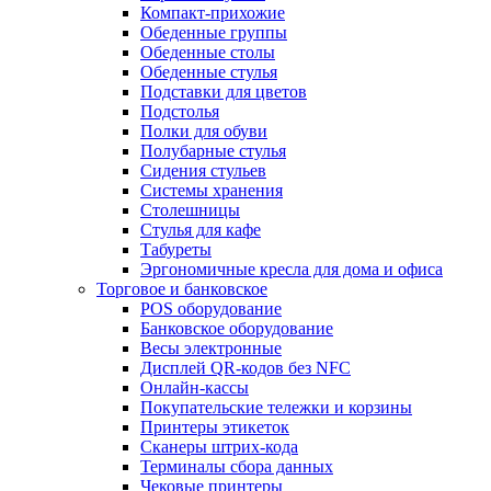
Компакт-прихожие
Обеденные группы
Обеденные столы
Обеденные стулья
Подставки для цветов
Подстолья
Полки для обуви
Полубарные стулья
Сидения стульев
Системы хранения
Столешницы
Стулья для кафе
Табуреты
Эргономичные кресла для дома и офиса
Торговое и банковское
POS оборудование
Банковское оборудование
Весы электронные
Дисплей QR-кодов без NFC
Онлайн-кассы
Покупательские тележки и корзины
Принтеры этикеток
Сканеры штрих-кода
Терминалы сбора данных
Чековые принтеры