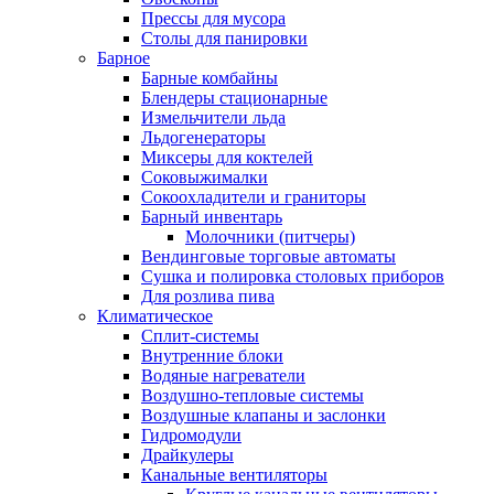
Прессы для мусора
Столы для панировки
Барное
Барные комбайны
Блендеры стационарные
Измельчители льда
Льдогенераторы
Миксеры для коктелей
Соковыжималки
Сокоохладители и граниторы
Барный инвентарь
Молочники (питчеры)
Вендинговые торговые автоматы
Сушка и полировка столовых приборов
Для розлива пива
Климатическое
Сплит-системы
Внутренние блоки
Водяные нагреватели
Воздушно-тепловые системы
Воздушные клапаны и заслонки
Гидромодули
Драйкулеры
Канальные вентиляторы