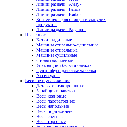
Линии раздачи «Atesy»
Линии раздачи «Iterma»
Линии раздачи «Rada»
Контейнеры для овощей и сыпучих
продуктов
Линии раздачи "Радапро"
Прачечное
Катки гладильные
Машины стирально-сушильные
Машины стиральные
Машины сушильные
Столы гладильные
Упаковщики белья и одежды
Центрифуги для отжима белья
Аксессуары
Весовое и упаковочное
Датеры и этикировщики
Запайщики пакетов
Весы крановые
Весы лабораторные
Весы напольные
Весы порционные
Весы счетные
Весы торговые
Упаковщики вакуумные