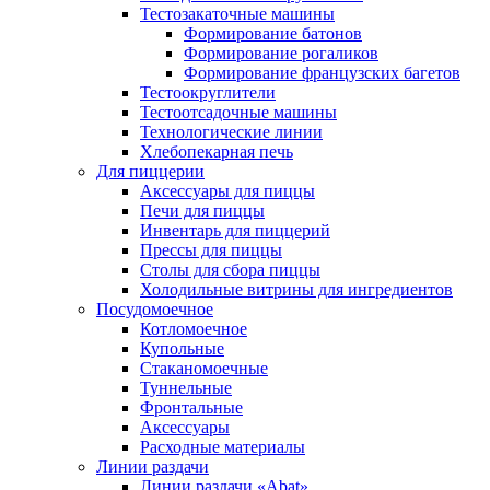
Тестозакаточные машины
Формирование батонов
Формирование рогаликов
Формирование французских багетов
Тестоокруглители
Тестоотсадочные машины
Технологические линии
Хлебопекарная печь
Для пиццерии
Аксессуары для пиццы
Печи для пиццы
Инвентарь для пиццерий
Прессы для пиццы
Столы для сбора пиццы
Холодильные витрины для ингредиентов
Посудомоечное
Котломоечное
Купольные
Стаканомоечные
Туннельные
Фронтальные
Аксессуары
Расходные материалы
Линии раздачи
Линии раздачи «Abat»