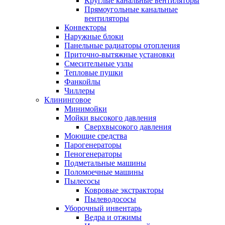
Круглые канальные вентиляторы
Прямоугольные канальные
вентиляторы
Конвекторы
Наружные блоки
Панельные радиаторы отопления
Приточно-вытяжные установки
Смесительные узлы
Тепловые пушки
Фанкойлы
Чиллеры
Клининговое
Минимойки
Мойки высокого давления
Сверхвысокого давления
Моющие средства
Парогенераторы
Пеногенераторы
Подметальные машины
Поломоечные машины
Пылесосы
Ковровые экстракторы
Пылеводососы
Уборочный инвентарь
Ведра и отжимы