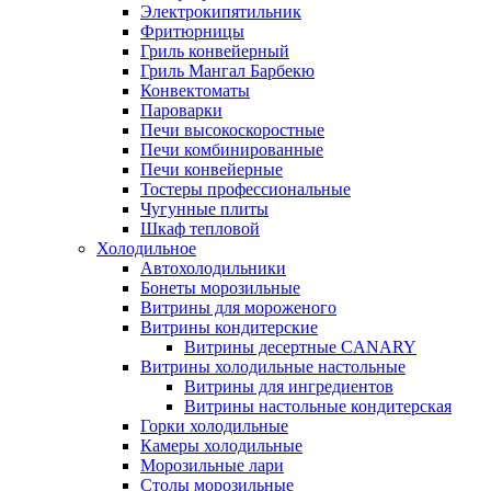
Электрокипятильник
Фритюрницы
Гриль конвейерный
Гриль Мангал Барбекю
Конвектоматы
Пароварки
Печи высокоскоростные
Печи комбинированные
Печи конвейерные
Тостеры профессиональные
Чугунные плиты
Шкаф тепловой
Холодильное
Автохолодильники
Бонеты морозильные
Витрины для мороженого
Витрины кондитерские
Витрины десертные CANARY
Витрины холодильные настольные
Витрины для ингредиентов
Витрины настольные кондитерская
Горки холодильные
Камеры холодильные
Морозильные лари
Столы морозильные