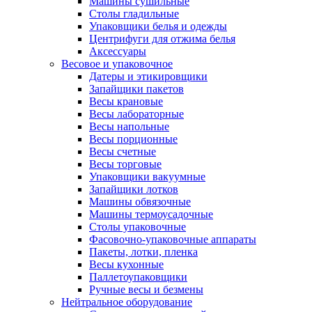
Машины сушильные
Столы гладильные
Упаковщики белья и одежды
Центрифуги для отжима белья
Аксессуары
Весовое и упаковочное
Датеры и этикировщики
Запайщики пакетов
Весы крановые
Весы лабораторные
Весы напольные
Весы порционные
Весы счетные
Весы торговые
Упаковщики вакуумные
Запайщики лотков
Машины обвязочные
Машины термоусадочные
Столы упаковочные
Фасовочно-упаковочные аппараты
Пакеты, лотки, пленка
Весы кухонные
Паллетоупаковщики
Ручные весы и безмены
Нейтральное оборудование