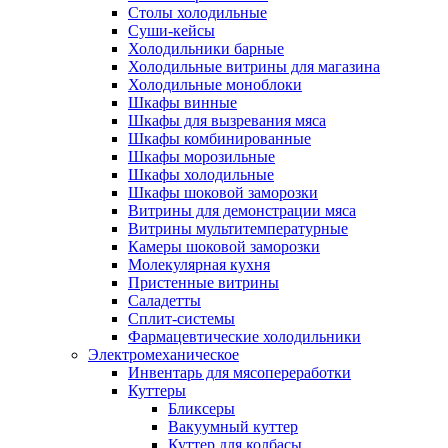
Столы холодильные
Суши-кейсы
Холодильники барные
Холодильные витрины для магазина
Холодильные моноблоки
Шкафы винные
Шкафы для вызревания мяса
Шкафы комбинированные
Шкафы морозильные
Шкафы холодильные
Шкафы шоковой заморозки
Витрины для демонстрации мяса
Витрины мультитемпературные
Камеры шоковой заморозки
Молекулярная кухня
Пристенные витрины
Саладетты
Сплит-системы
Фармацевтические холодильники
Электромеханическое
Инвентарь для мясопереработки
Куттеры
Бликсеры
Вакуумный куттер
Куттер для колбасы