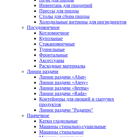
Инвентарь для пиццерий
Прессы для пиццы
Столы для сбора пиццы
Холодильные витрины для ингредиентов
Посудомоечное
Котломоечное
Купольные
Стаканомоечные
Туннельные
Фронтальные
Аксессуары
Расходные материалы
Линии раздачи
Линии раздачи «Abat»
Линии раздачи «Atesy»
Линии раздачи «Iterma»
Линии раздачи «Rada»
Контейнеры для овощей и сыпучих
продуктов
Линии раздачи "Радапро"
Прачечное
Катки гладильные
Машины стирально-сушильные
Машины стиральные