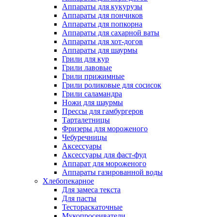
Аппараты для кукурузы
Аппараты для пончиков
Аппараты для попкорна
Аппараты для сахарной ваты
Аппараты для хот-догов
Аппараты для шаурмы
Грили для кур
Грили лавовые
Грили прижимные
Грили роликовые для сосисок
Грили саламандра
Ножи для шаурмы
Прессы для гамбургеров
Тарталетницы
Фризеры для мороженого
Чебуречницы
Аксессуары
Аксессуары для фаст-фуд
Аппарат для мороженого
Аппараты газированной воды
Хлебопекарное
Для замеса текста
Для пасты
Тестораскаточные
Мукопросеиватели