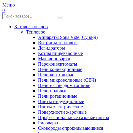
Меню
0
Каталог товаров
Тепловое
Аппараты Sous Vide (Су вид)
Витрины тепловые
Дегидраторы
Котлы пищеварочные
Макароноварки
Пароконвектоматы
Печи конвекционные
Печи коптильные
Печи микроволновые (СВЧ)
Печи на твердом топливе
Печи подовые
Печи ротационные
Плиты индукционные
Плиты электрические
Поверхности жарочные
Профессиональные газовые плиты
Рисоварки
Сковороды опрокидывающиеся