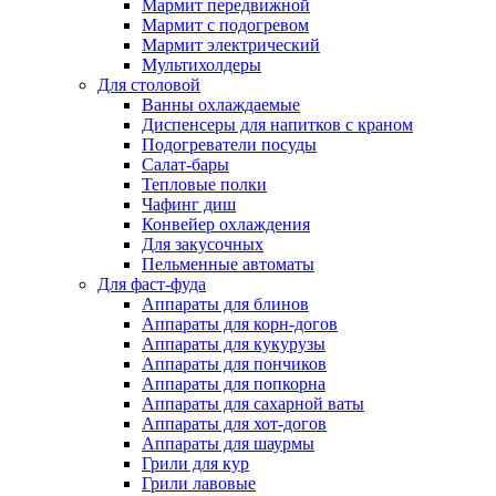
Мармит передвижной
Мармит с подогревом
Мармит электрический
Мультихолдеры
Для столовой
Ванны охлаждаемые
Диспенсеры для напитков с краном
Подогреватели посуды
Салат-бары
Тепловые полки
Чафинг диш
Конвейер охлаждения
Для закусочных
Пельменные автоматы
Для фаст-фуда
Аппараты для блинов
Аппараты для корн-догов
Аппараты для кукурузы
Аппараты для пончиков
Аппараты для попкорна
Аппараты для сахарной ваты
Аппараты для хот-догов
Аппараты для шаурмы
Грили для кур
Грили лавовые