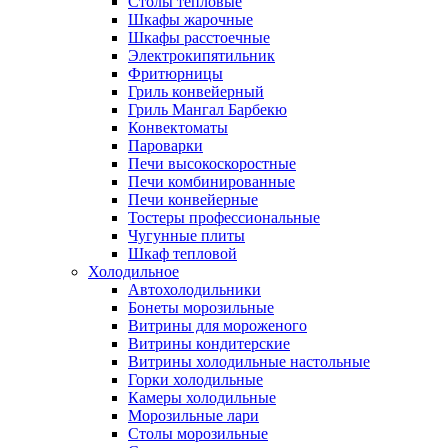
Столы тепловые
Шкафы жарочные
Шкафы расстоечные
Электрокипятильник
Фритюрницы
Гриль конвейерный
Гриль Мангал Барбекю
Конвектоматы
Пароварки
Печи высокоскоростные
Печи комбинированные
Печи конвейерные
Тостеры профессиональные
Чугунные плиты
Шкаф тепловой
Холодильное
Автохолодильники
Бонеты морозильные
Витрины для мороженого
Витрины кондитерские
Витрины холодильные настольные
Горки холодильные
Камеры холодильные
Морозильные лари
Столы морозильные