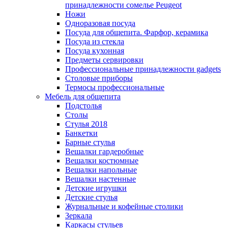
принадлежности сомелье Peugeot
Ножи
Одноразовая посуда
Посуда для общепита. Фарфор, керамика
Посуда из стекла
Посуда кухонная
Предметы сервировки
Профессиональные принадлежности gadgets
Столовые приборы
Термосы профессиональные
Мебель для общепита
Подстолья
Столы
Стулья 2018
Банкетки
Барные стулья
Вешалки гардеробные
Вешалки костюмные
Вешалки напольные
Вешалки настенные
Детские игрушки
Детские стулья
Журнальные и кофейные столики
Зеркала
Каркасы стульев