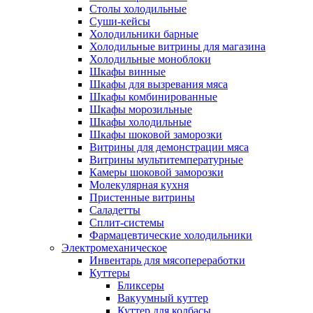
Столы холодильные
Суши-кейсы
Холодильники барные
Холодильные витрины для магазина
Холодильные моноблоки
Шкафы винные
Шкафы для вызревания мяса
Шкафы комбинированные
Шкафы морозильные
Шкафы холодильные
Шкафы шоковой заморозки
Витрины для демонстрации мяса
Витрины мультитемпературные
Камеры шоковой заморозки
Молекулярная кухня
Пристенные витрины
Саладетты
Сплит-системы
Фармацевтические холодильники
Электромеханическое
Инвентарь для мясопереработки
Куттеры
Бликсеры
Вакуумный куттер
Куттер для колбасы