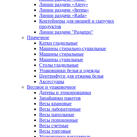
Линии раздачи «Atesy»
Линии раздачи «Iterma»
Линии раздачи «Rada»
Контейнеры для овощей и сыпучих
продуктов
Линии раздачи "Радапро"
Прачечное
Катки гладильные
Машины стирально-сушильные
Машины стиральные
Машины сушильные
Столы гладильные
Упаковщики белья и одежды
Центрифуги для отжима белья
Аксессуары
Весовое и упаковочное
Датеры и этикировщики
Запайщики пакетов
Весы крановые
Весы лабораторные
Весы напольные
Весы порционные
Весы счетные
Весы торговые
Упаковщики вакуумные