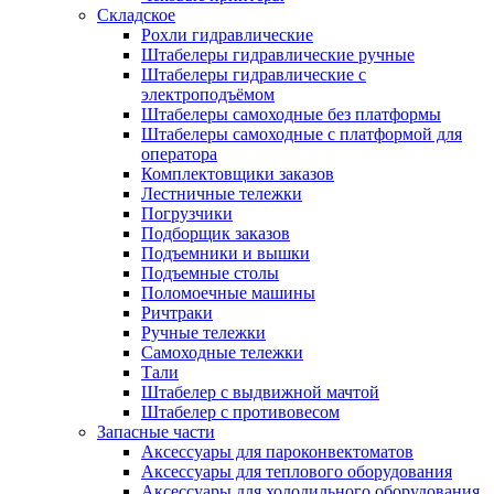
Складское
Рохли гидравлические
Штабелеры гидравлические ручные
Штабелеры гидравлические с
электроподъёмом
Штабелеры самоходные без платформы
Штабелеры самоходные с платформой для
оператора
Комплектовщики заказов
Лестничные тележки
Погрузчики
Подборщик заказов
Подъемники и вышки
Подъемные столы
Поломоечные машины
Ричтраки
Ручные тележки
Самоходные тележки
Тали
Штабелер с выдвижной мачтой
Штабелер с противовесом
Запасные части
Аксессуары для пароконвектоматов
Аксессуары для теплового оборудования
Аксессуары для холодильного оборудования