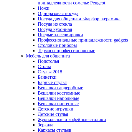
принадлежности сомелье Peugeot
Ножи
Одноразовая посуда
Посуда для общепита. Фарфор, керамика
Посуда из стекла
Посуда кухонная
Предметы сервировки
Профессиональные принадлежности gadgets
Столовые приборы
Термосы профессиональные
Мебель для общепита
Подстолья
Столы
Стулья 2018
Банкетки
Барные стулья
Вешалки гардеробные
Вешалки костюмные
Вешалки напольные
Вешалки настенные
Детские игрушки
Детские стулья
Журнальные и кофейные столики
Зеркала
Каркасы стульев