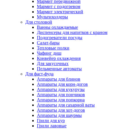
Мармит передвижной
Мармит с подогревом
Мармит электрический
Мультихолдеры
Для столовой
Ванны охлаждаемые
Диспенсеры для напитков с краном
Подогреватели посуды
Салат-бары
Тепловые полки
Чафинг диш
Конвейер охлаждения
Для закусочных
Пельменные автоматы
Для фаст-фуда
Аппараты для блинов
Аппараты для корн-догов
Аппараты для кукурузы
Аппараты для пончиков
Аппараты для попкорна
Аппараты для сахарной ваты
Аппараты для хот-догов
Аппараты для шаурмы
Грили для кур
Грили лавовые