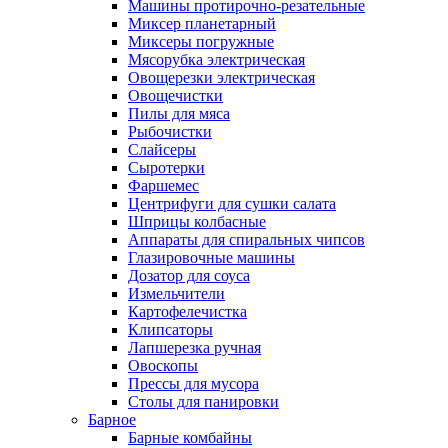
Машины протирочно-резательные
Миксер планетарный
Миксеры погружные
Мясорубка электрическая
Овощерезки электрическая
Овощечистки
Пилы для мяса
Рыбочистки
Слайсеры
Сыротерки
Фаршемес
Центрифуги для сушки салата
Шприцы колбасные
Аппараты для спиральных чипсов
Глазировочные машины
Дозатор для соуса
Измельчители
Картофелечистка
Клипсаторы
Лапшерезка ручная
Овоскопы
Прессы для мусора
Столы для панировки
Барное
Барные комбайны