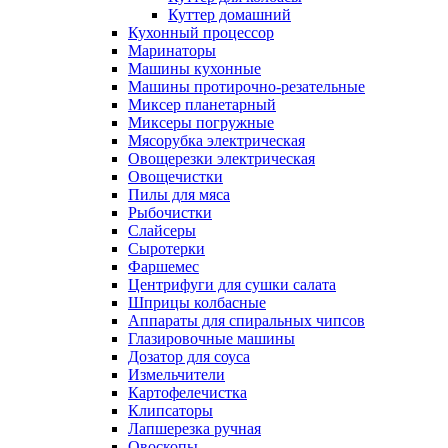
Куттер домашний
Кухонный процессор
Маринаторы
Машины кухонные
Машины протирочно-резательные
Миксер планетарный
Миксеры погружные
Мясорубка электрическая
Овощерезки электрическая
Овощечистки
Пилы для мяса
Рыбочистки
Слайсеры
Сыротерки
Фаршемес
Центрифуги для сушки салата
Шприцы колбасные
Аппараты для спиральных чипсов
Глазировочные машины
Дозатор для соуса
Измельчители
Картофелечистка
Клипсаторы
Лапшерезка ручная
Овоскопы