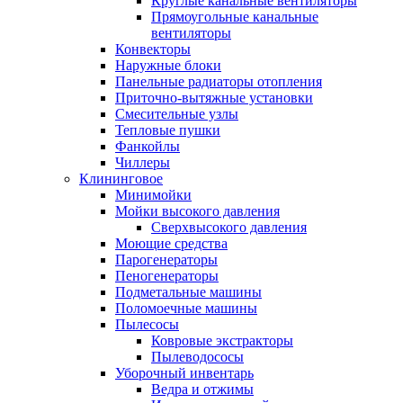
Круглые канальные вентиляторы
Прямоугольные канальные
вентиляторы
Конвекторы
Наружные блоки
Панельные радиаторы отопления
Приточно-вытяжные установки
Смесительные узлы
Тепловые пушки
Фанкойлы
Чиллеры
Клининговое
Минимойки
Мойки высокого давления
Сверхвысокого давления
Моющие средства
Парогенераторы
Пеногенераторы
Подметальные машины
Поломоечные машины
Пылесосы
Ковровые экстракторы
Пылеводососы
Уборочный инвентарь
Ведра и отжимы