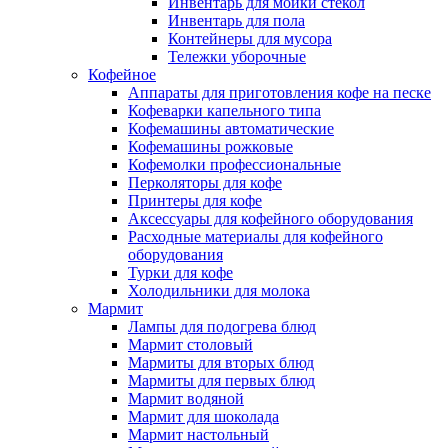
Инвентарь для мойки стекол
Инвентарь для пола
Контейнеры для мусора
Тележки уборочные
Кофейное
Аппараты для приготовления кофе на песке
Кофеварки капельного типа
Кофемашины автоматические
Кофемашины рожковые
Кофемолки профессиональные
Перколяторы для кофе
Принтеры для кофе
Аксессуары для кофейного оборудования
Расходные материалы для кофейного
оборудования
Турки для кофе
Холодильники для молока
Мармит
Лампы для подогрева блюд
Мармит столовый
Мармиты для вторых блюд
Мармиты для первых блюд
Мармит водяной
Мармит для шоколада
Мармит настольный