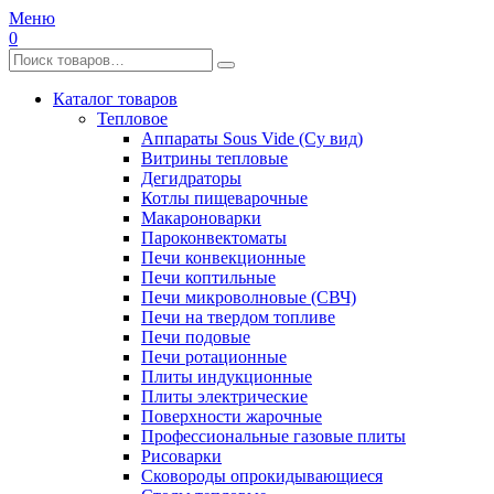
Меню
0
Каталог товаров
Тепловое
Аппараты Sous Vide (Су вид)
Витрины тепловые
Дегидраторы
Котлы пищеварочные
Макароноварки
Пароконвектоматы
Печи конвекционные
Печи коптильные
Печи микроволновые (СВЧ)
Печи на твердом топливе
Печи подовые
Печи ротационные
Плиты индукционные
Плиты электрические
Поверхности жарочные
Профессиональные газовые плиты
Рисоварки
Сковороды опрокидывающиеся