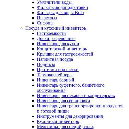
Умягчители воды
Фильтры водоподготовки
Фильтры для воды Brita
Пылесосы
Сифоны
Посуда и кухонный инвентарь
Гастроёмкости
Доски разделочные
Инвентарь для кухни
Кондитерский инвентарь
Крышки для гастроёмкостей
Наплитная посуда
Подносы
Противни и решетки
Термоконтейнеры
Инвентарь барный
Инвентарь буфетного, банкетного
обслуживания
Инвентарь для пекарен и кондитерских
Инвентарь для сервировки
Инвентарь для транспортировки продуктов
и готовой пищи
Инструменты для декорирования
Кухонный инвентарь
Мельницы для специй, соли,