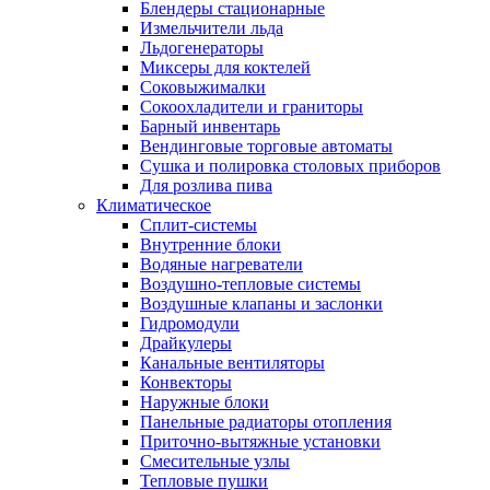
Блендеры стационарные
Измельчители льда
Льдогенераторы
Миксеры для коктелей
Соковыжималки
Сокоохладители и граниторы
Барный инвентарь
Вендинговые торговые автоматы
Сушка и полировка столовых приборов
Для розлива пива
Климатическое
Сплит-системы
Внутренние блоки
Водяные нагреватели
Воздушно-тепловые системы
Воздушные клапаны и заслонки
Гидромодули
Драйкулеры
Канальные вентиляторы
Конвекторы
Наружные блоки
Панельные радиаторы отопления
Приточно-вытяжные установки
Смесительные узлы
Тепловые пушки