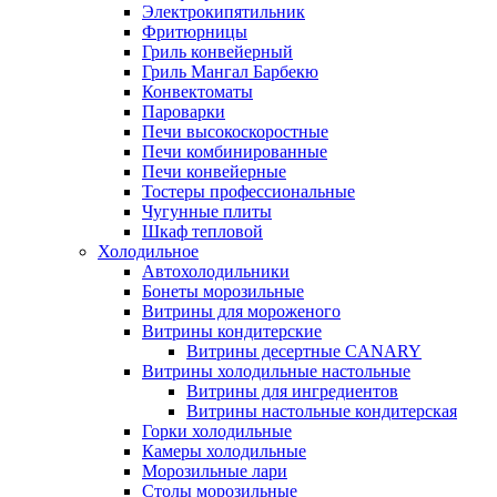
Электрокипятильник
Фритюрницы
Гриль конвейерный
Гриль Мангал Барбекю
Конвектоматы
Пароварки
Печи высокоскоростные
Печи комбинированные
Печи конвейерные
Тостеры профессиональные
Чугунные плиты
Шкаф тепловой
Холодильное
Автохолодильники
Бонеты морозильные
Витрины для мороженого
Витрины кондитерские
Витрины десертные CANARY
Витрины холодильные настольные
Витрины для ингредиентов
Витрины настольные кондитерская
Горки холодильные
Камеры холодильные
Морозильные лари
Столы морозильные