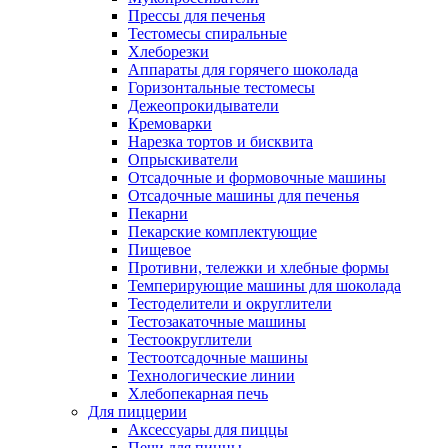
Прессы для печенья
Тестомесы спиральные
Хлеборезки
Аппараты для горячего шоколада
Горизонтальные тестомесы
Дежеопрокидыватели
Кремоварки
Нарезка тортов и бисквита
Опрыскиватели
Отсадочные и формовочные машины
Отсадочные машины для печенья
Пекарни
Пекарские комплектующие
Пищевое
Противни, тележки и хлебные формы
Темперирующие машины для шоколада
Тестоделители и округлители
Тестозакаточные машины
Тестоокруглители
Тестоотсадочные машины
Технологические линии
Хлебопекарная печь
Для пиццерии
Аксессуары для пиццы
Печи для пиццы