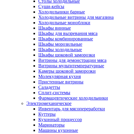
Столы холодильные
Суши-кейсы
Холодильники барные
Холодильные витрины для магазина
Холодильные моноблоки
Шкафы винные
Шкафы для вызревания мяса
Шкафы комбинированные
Шкафы морозильные
Шкафы холодильные
Шкафы шоковой заморозки
Витрины для демонстрации мяса
Витрины мультитемпературные
Камеры шоковой заморозки
Молекулярная кухня
Пристенные витрины
Саладетты
Сплит-системы
Фармацевтические холодильники
Электромеханическое
Инвентарь для мясопереработки
Куттеры
Кухонный процессор
Маринаторы
Машины кухонные