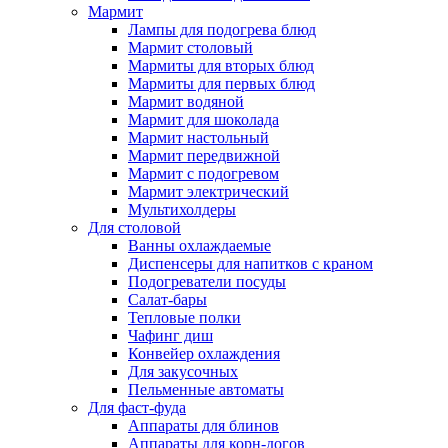
Мармит
Лампы для подогрева блюд
Мармит столовый
Мармиты для вторых блюд
Мармиты для первых блюд
Мармит водяной
Мармит для шоколада
Мармит настольный
Мармит передвижной
Мармит с подогревом
Мармит электрический
Мультихолдеры
Для столовой
Ванны охлаждаемые
Диспенсеры для напитков с краном
Подогреватели посуды
Салат-бары
Тепловые полки
Чафинг диш
Конвейер охлаждения
Для закусочных
Пельменные автоматы
Для фаст-фуда
Аппараты для блинов
Аппараты для корн-догов