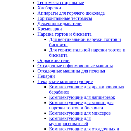
Тестомесы спиральные
Хлеборезки
Аппараты для горячего шоколада
Горизонтальные тестомесы
Дежеопрокидыватели
Кремоварки
Нарезка тортов и бисквита
Для вертикальной нарезки тортов и
бисквита
Для горизонтальной нарезки тортов и
бисквита
Опрыскиватели
Отсадочные и формовочные машины
Отсадочные машины для печенья
Пекарни
Пекарские комплектующие
Комплектующие для дражировочных
барабанов
Комплектующие для лапшерезок
Комплектующие для машин для
нарезки тортов и бисквита
Комплектующие для миксеров
Комплектующие для
мукопросеивателей
Комплектующие для отсадочных и