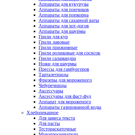
Аппараты для кукурузы
Аппараты для пончиков
Аппараты для попкорна
Аппараты для сахарной ваты
Аппараты для хот-догов
Аппараты для шаурмы
Грили для кур
Грили лавовые
Грили прижимные
Грили роликовые для сосисок
Грили саламандра
Ножи для шаурмы
Прессы для гамбургеров
Тарталетницы
Фризеры для мороженого
Чебуречницы
Аксессуары
Аксессуары для фаст-фуд
Аппарат для мороженого
Аппараты газированной воды
Хлебопекарное
Для замеса текста
Для пасты
Тестораскаточные
Мукопросеиватели