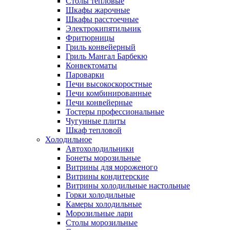
Столы тепловые
Шкафы жарочные
Шкафы расстоечные
Электрокипятильник
Фритюрницы
Гриль конвейерный
Гриль Мангал Барбекю
Конвектоматы
Пароварки
Печи высокоскоростные
Печи комбинированные
Печи конвейерные
Тостеры профессиональные
Чугунные плиты
Шкаф тепловой
Холодильное
Автохолодильники
Бонеты морозильные
Витрины для мороженого
Витрины кондитерские
Витрины холодильные настольные
Горки холодильные
Камеры холодильные
Морозильные лари
Столы морозильные