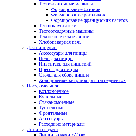
Тестозакаточные машины
Формирование батонов
Формирование рогаликов
Формирование французских багетов
Тестоокруглители
Тестоотсадочные машины
Технологические линии
Хлебопекарная печь
Для пиццерии
Аксессуары для пиццы
Печи для пиццы
Инвентарь для пиццерий
Прессы для пиццы
Столы для сбора пиццы
Холодильные витрины для ингредиентов
Посудомоечное
Котломоечное
Купольные
Стаканомоечные
Туннельные
Фронтальные
Аксессуары
Расходные материалы
Линии раздачи
Линии раздачи «Abat»