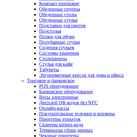
Компакт-прихожие
Обеденные группы
Обеденные столы
Обеденные стулья
Подставки для цветов
Подстолья
Полки для обуви
Полубарные стулья
Сидения стульев
Системы хранения
Столешницы
Стулья для кафе
Табуреты
Эргономичные кресла для дома и офиса
Торговое и банковское
POS оборудование
Банковское оборудование
Весы электронные
Дисплей QR-кодов без NFC
Онлайн-кассы
Покупательские тележки и корзины
Принтеры этикеток
Сканеры штрих-кода
Терминалы сбора данных
Чековые принтеры