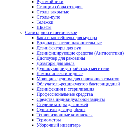
Рукомойники
Станции сбора отходов
Столы закрытые
Столы-купе
Тележки
Шкафы
Санитарно-гигиеническое
Баки и контейнеры для мусора
Водонагреватели накопительные
Дезинфекторы для рук
Дезинфицирующие средства (Антисептики)
Диспоузер для раковины
Дозаторы для мыла
Душирующие устройства, смесители
Лампы инсектицидные
Моющие средства для пароконвектоматов
Облучатель-рециркулятор бактерицидный
Дезинфекция и стерилизация
Профессиональные средства
Средства индивидуальной защиты
Стерилизаторы для ножей
Сушители для рук, фены
Тепловизионные комплексы
Термометры
Уборочный инвентарь