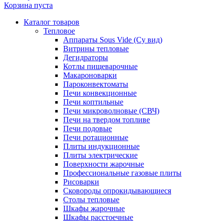
Корзина пуста
Каталог товаров
Тепловое
Аппараты Sous Vide (Су вид)
Витрины тепловые
Дегидраторы
Котлы пищеварочные
Макароноварки
Пароконвектоматы
Печи конвекционные
Печи коптильные
Печи микроволновые (СВЧ)
Печи на твердом топливе
Печи подовые
Печи ротационные
Плиты индукционные
Плиты электрические
Поверхности жарочные
Профессиональные газовые плиты
Рисоварки
Сковороды опрокидывающиеся
Столы тепловые
Шкафы жарочные
Шкафы расстоечные