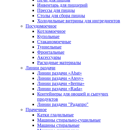
Инвентарь для пиццерий
Прессы для пиццы
Столы для сбора пиццы
Холодильные витрины для ингредиентов
Посудомоечное
Котломоечное
Купольные
Стаканомоечные
Туннельные
Фронтальные
Аксессуары
Расходные материалы
Линии раздачи
Линии раздачи «Abat»
Линии раздачи «Atesy»
Линии раздачи «Iterma»
Линии раздачи «Rada»
Контейнеры для овощей и сыпучих
продуктов
Линии раздачи "Радапро"
Прачечное
Катки гладильные
Машины стирально-сушильные
Машины стиральные