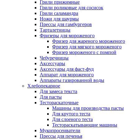
Грили прижимные
Грили роликовые для сосисок
Грили саламандра
Ножи для шаурмы
Прессы для гамбургеров
Тарталетницы
Фризеры для мороженого
Фризер для жареного мороженого
Фризер для мягкого мороженого
Фризер мороженого с помпой
Чебуречницы
Аксессуары
Аксессуары для фаст-фуд
Аппарат для мороженого
Аппараты газированной воды
Хлебопекарное
Для замеса текста
Для пасты
Тестораскаточные
Машины для производства пасты
Для крутого теста
Для слоеного теста
Тестораскатывающие машины
Мукопросеиватели
Прессы для печенья