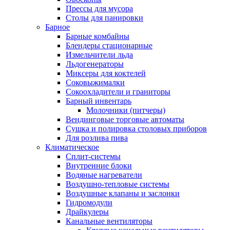
Прессы для мусора
Столы для панировки
Барное
Барные комбайны
Блендеры стационарные
Измельчители льда
Льдогенераторы
Миксеры для коктелей
Соковыжималки
Сокоохладители и граниторы
Барный инвентарь
Молочники (питчеры)
Вендинговые торговые автоматы
Сушка и полировка столовых приборов
Для розлива пива
Климатическое
Сплит-системы
Внутренние блоки
Водяные нагреватели
Воздушно-тепловые системы
Воздушные клапаны и заслонки
Гидромодули
Драйкулеры
Канальные вентиляторы