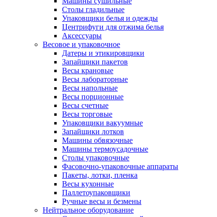
Машины сушильные
Столы гладильные
Упаковщики белья и одежды
Центрифуги для отжима белья
Аксессуары
Весовое и упаковочное
Датеры и этикировщики
Запайщики пакетов
Весы крановые
Весы лабораторные
Весы напольные
Весы порционные
Весы счетные
Весы торговые
Упаковщики вакуумные
Запайщики лотков
Машины обвязочные
Машины термоусадочные
Столы упаковочные
Фасовочно-упаковочные аппараты
Пакеты, лотки, пленка
Весы кухонные
Паллетоупаковщики
Ручные весы и безмены
Нейтральное оборудование