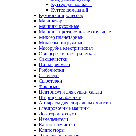
Куттер для колбасы
Куттер домашний
Кухонный процессор
Маринаторы
Машины кухонные
Машины протирочно-резательные
Миксер планетарный
Миксеры погружные
Мясорубка электрическая
Овощерезки электрическая
Овощечистки
Пилы для мяса
Рыбочистки
Слайсеры
Сыротерки
Фаршемес
Центрифуги для сушки салата
Шприцы колбасные
Аппараты для спиральных чипсов
Глазировочные машины
Дозатор для соуса
Измельчители
Картофелечистка
Клипсаторы
Лапшерезка ручная