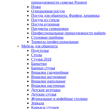
принадлежности сомелье Peugeot
Ножи
Одноразовая посуда
Посуда для общепита. Фарфор, керамика
Посуда из стекла
Посуда кухонная
Предметы сервировки
Профессиональные принадлежности gadgets
Столовые приборы
Термосы профессиональные
Мебель для общепита
Подстолья
Столы
Стулья 2018
Банкетки
Барные стулья
Вешалки гардеробные
Вешалки костюмные
Вешалки напольные
Вешалки настенные
Детские игрушки
Детские стулья
Журнальные и кофейные столики
Зеркала
Каркасы стульев