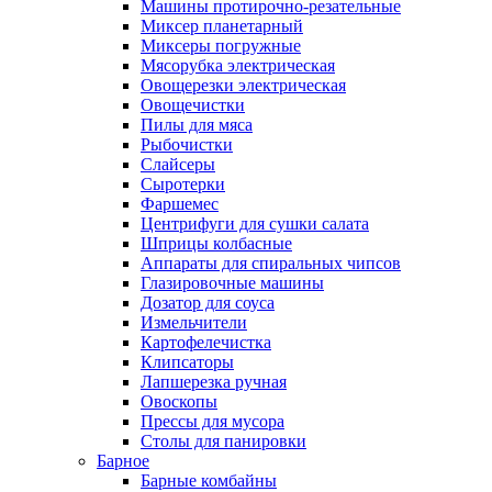
Машины протирочно-резательные
Миксер планетарный
Миксеры погружные
Мясорубка электрическая
Овощерезки электрическая
Овощечистки
Пилы для мяса
Рыбочистки
Слайсеры
Сыротерки
Фаршемес
Центрифуги для сушки салата
Шприцы колбасные
Аппараты для спиральных чипсов
Глазировочные машины
Дозатор для соуса
Измельчители
Картофелечистка
Клипсаторы
Лапшерезка ручная
Овоскопы
Прессы для мусора
Столы для панировки
Барное
Барные комбайны