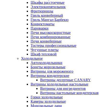
Шкафы расстоечные
Электрокипятильник
Фритюрницы
Гриль конвейерный
Гриль Мангал Барбекю
Конвектоматы
Пароварки
Печи высокоскоростные
Печи комбинированные
Печи конвейерные
Тостеры профессиональные
Чугунные плиты
Шкаф тепловой
Холодильное
Автохолодильники
Бонеты морозильные
Витрины для мороженого
Витрины кондитерские
Витрины десертные CANARY
Витрины холодильные настольные
Витрины для ингредиентов
Витрины настольные кондитерская
Горки холодильные
Камеры холодильные
Морозильные лари