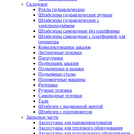
Складское
Рохли гидравлические
Штабелеры гидравлические ручные
Штабелеры гидравлические с
электроподъёмом
Штабелеры самоходные без платформы
Штабелеры самоходные с платформой для
оператора
Комплектовщики заказов
Лестничные тележки
Погрузчики
Подборщик заказов
Подъемники и вышки
Подъемные столы
Поломоечные машины
Ричтраки
Ручные тележки
Самоходные тележки
Тали
Штабелер с выдвижной мачтой
Штабелер с противовесом
Запасные части
Аксессуары для пароконвектоматов
Аксессуары для теплового оборудования
Аксессуары для холодильного оборудования