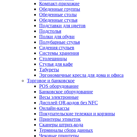
Компакт-прихожие
Обеденные группы
Обеденные столы
Обеденные стулья
Подставки для цветов
Подстолья
Полки для обуви
Полубарные стулья
Сидения стульев
Системы хранения
Столешницы
Стулья для кафе
Табуреты
Эргономичные кресла для дома и офиса
Торговое и банковское
POS оборудование
Банковское оборудование
Весы электронные
Дисплей QR-кодов без NFC
Онлайн-кассы
Покупательские тележки и корзины
Принтеры этикеток
Сканеры штрих-кода
Терминалы сбора данных
Чековые принтеры