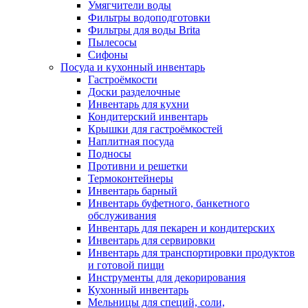
Умягчители воды
Фильтры водоподготовки
Фильтры для воды Brita
Пылесосы
Сифоны
Посуда и кухонный инвентарь
Гастроёмкости
Доски разделочные
Инвентарь для кухни
Кондитерский инвентарь
Крышки для гастроёмкостей
Наплитная посуда
Подносы
Противни и решетки
Термоконтейнеры
Инвентарь барный
Инвентарь буфетного, банкетного
обслуживания
Инвентарь для пекарен и кондитерских
Инвентарь для сервировки
Инвентарь для транспортировки продуктов
и готовой пищи
Инструменты для декорирования
Кухонный инвентарь
Мельницы для специй, соли,