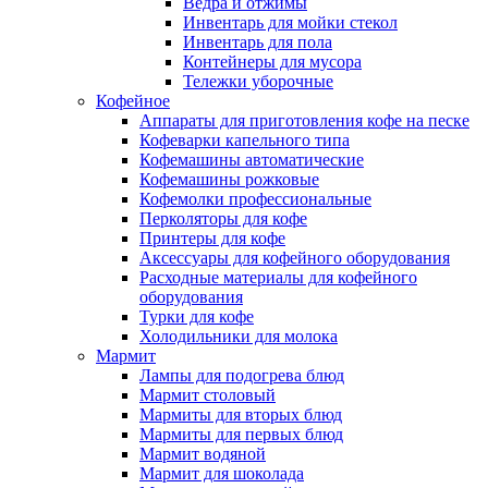
Ведра и отжимы
Инвентарь для мойки стекол
Инвентарь для пола
Контейнеры для мусора
Тележки уборочные
Кофейное
Аппараты для приготовления кофе на песке
Кофеварки капельного типа
Кофемашины автоматические
Кофемашины рожковые
Кофемолки профессиональные
Перколяторы для кофе
Принтеры для кофе
Аксессуары для кофейного оборудования
Расходные материалы для кофейного
оборудования
Турки для кофе
Холодильники для молока
Мармит
Лампы для подогрева блюд
Мармит столовый
Мармиты для вторых блюд
Мармиты для первых блюд
Мармит водяной
Мармит для шоколада