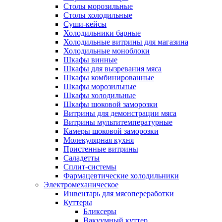
Столы морозильные
Столы холодильные
Суши-кейсы
Холодильники барные
Холодильные витрины для магазина
Холодильные моноблоки
Шкафы винные
Шкафы для вызревания мяса
Шкафы комбинированные
Шкафы морозильные
Шкафы холодильные
Шкафы шоковой заморозки
Витрины для демонстрации мяса
Витрины мультитемпературные
Камеры шоковой заморозки
Молекулярная кухня
Пристенные витрины
Саладетты
Сплит-системы
Фармацевтические холодильники
Электромеханическое
Инвентарь для мясопереработки
Куттеры
Бликсеры
Вакуумный куттер