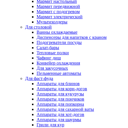
Мармит настольный
Мармит передвижной
Мармит с подогревом
Мармит электрический
Мультихолдеры
Для столовой
Ванны охлаждаемые
Диспенсеры для напитков с краном
Подогреватели посуды
Салат-бары
Тепловые полки
Чафинг диш
Конвейер охлаждения
Для закусочных
Пельменные автоматы
Для фаст-фуда
Аппараты для блинов
Аппараты для корн-догов
Аппараты для кукурузы
Аппараты для пончиков
Аппараты для попкорна
Аппараты для сахарной ваты
Аппараты для хот-догов
Аппараты для шаурмы
Грили для кур