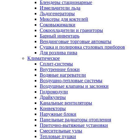
Блендеры стационарные
Измельчители льда
Льдогенераторы
Миксеры для коктелей
Соковыжималки
Сокоохладители и граниторы
Барный инвентарь
Вендинговые торговые автоматы
Сушка и полировка столовых приборов
Для розлива пива
Климатическое
Сплит-системы
Внутренние блоки
Водяные нагреватели
Воздушно-тепловые системы
Воздушные клапаны и заслонки
Гидромодули
Драйкулеры
Канальные вентиляторы
Конвекторы
Наружные блоки
Панельные радиаторы отопления
Приточно-вытяжные установки
Смесительные узлы
Тепловые пушки