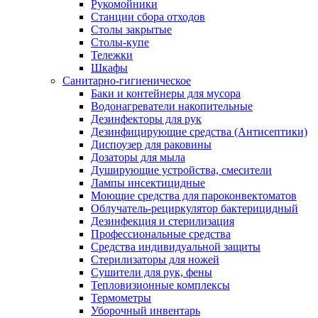
Рукомойники
Станции сбора отходов
Столы закрытые
Столы-купе
Тележки
Шкафы
Санитарно-гигиеническое
Баки и контейнеры для мусора
Водонагреватели накопительные
Дезинфекторы для рук
Дезинфицирующие средства (Антисептики)
Диспоузер для раковины
Дозаторы для мыла
Душирующие устройства, смесители
Лампы инсектицидные
Моющие средства для пароконвектоматов
Облучатель-рециркулятор бактерицидный
Дезинфекция и стерилизация
Профессиональные средства
Средства индивидуальной защиты
Стерилизаторы для ножей
Сушители для рук, фены
Тепловизионные комплексы
Термометры
Уборочный инвентарь