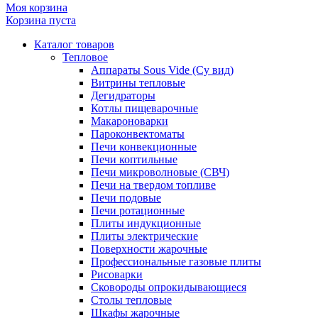
Моя корзина
Корзина пуста
Каталог товаров
Тепловое
Аппараты Sous Vide (Су вид)
Витрины тепловые
Дегидраторы
Котлы пищеварочные
Макароноварки
Пароконвектоматы
Печи конвекционные
Печи коптильные
Печи микроволновые (СВЧ)
Печи на твердом топливе
Печи подовые
Печи ротационные
Плиты индукционные
Плиты электрические
Поверхности жарочные
Профессиональные газовые плиты
Рисоварки
Сковороды опрокидывающиеся
Столы тепловые
Шкафы жарочные