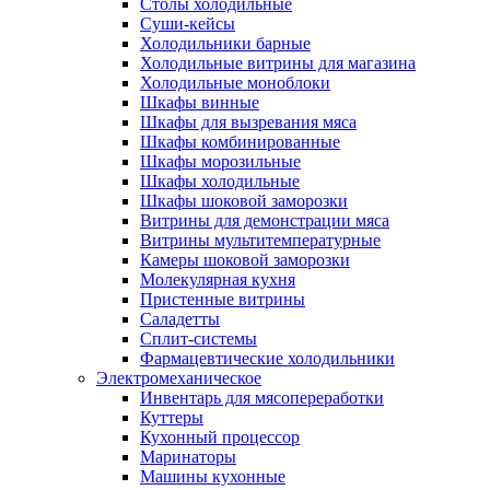
Столы холодильные
Суши-кейсы
Холодильники барные
Холодильные витрины для магазина
Холодильные моноблоки
Шкафы винные
Шкафы для вызревания мяса
Шкафы комбинированные
Шкафы морозильные
Шкафы холодильные
Шкафы шоковой заморозки
Витрины для демонстрации мяса
Витрины мультитемпературные
Камеры шоковой заморозки
Молекулярная кухня
Пристенные витрины
Саладетты
Сплит-системы
Фармацевтические холодильники
Электромеханическое
Инвентарь для мясопереработки
Куттеры
Кухонный процессор
Маринаторы
Машины кухонные