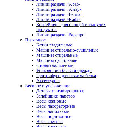
Линии раздачи «Abat»
Линии раздачи «Atesy»
Линии раздачи «Iterma»
Линии раздачи «Rada»
Контейнеры для овощей и сыпучих
продуктов
Линии раздачи "Радапро"
Прачечное
Катки гладильные
Машины стирально-сушильные
Машины стиральные
Машины сушильные
Столы гладильные
Упаковщики белья и одежды
Центрифуги для отжима белья
Аксессуары
Весовое и упаковочное
Датеры и этикировщики
Запайщики пакетов
Весы крановые
Весы лабораторные
Весы напольные
Весы порционные
Весы счетные
Весы торговые