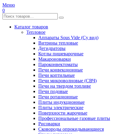
Меню
0
Каталог товаров
Тепловое
Аппараты Sous Vide (Су вид)
Витрины тепловые
Дегидраторы
Котлы пищеварочные
Макароноварки
Пароконвектоматы
Печи конвекционные
Печи коптильные
Печи микроволновые (СВЧ)
Печи на твердом топливе
Печи подовые
Печи ротационные
Плиты индукционные
Плиты электрические
Поверхности жарочные
Профессиональные газовые плиты
Рисоварки
Сковороды опрокидывающиеся