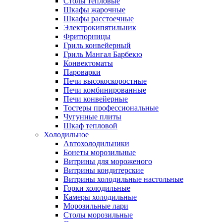
Столы тепловые
Шкафы жарочные
Шкафы расстоечные
Электрокипятильник
Фритюрницы
Гриль конвейерный
Гриль Мангал Барбекю
Конвектоматы
Пароварки
Печи высокоскоростные
Печи комбинированные
Печи конвейерные
Тостеры профессиональные
Чугунные плиты
Шкаф тепловой
Холодильное
Автохолодильники
Бонеты морозильные
Витрины для мороженого
Витрины кондитерские
Витрины холодильные настольные
Горки холодильные
Камеры холодильные
Морозильные лари
Столы морозильные