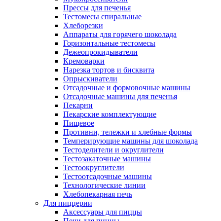
Прессы для печенья
Тестомесы спиральные
Хлеборезки
Аппараты для горячего шоколада
Горизонтальные тестомесы
Дежеопрокидыватели
Кремоварки
Нарезка тортов и бисквита
Опрыскиватели
Отсадочные и формовочные машины
Отсадочные машины для печенья
Пекарни
Пекарские комплектующие
Пищевое
Противни, тележки и хлебные формы
Темперирующие машины для шоколада
Тестоделители и округлители
Тестозакаточные машины
Тестоокруглители
Тестоотсадочные машины
Технологические линии
Хлебопекарная печь
Для пиццерии
Аксессуары для пиццы
Печи для пиццы