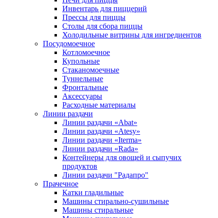
Инвентарь для пиццерий
Прессы для пиццы
Столы для сбора пиццы
Холодильные витрины для ингредиентов
Посудомоечное
Котломоечное
Купольные
Стаканомоечные
Туннельные
Фронтальные
Аксессуары
Расходные материалы
Линии раздачи
Линии раздачи «Abat»
Линии раздачи «Atesy»
Линии раздачи «Iterma»
Линии раздачи «Rada»
Контейнеры для овощей и сыпучих
продуктов
Линии раздачи "Радапро"
Прачечное
Катки гладильные
Машины стирально-сушильные
Машины стиральные