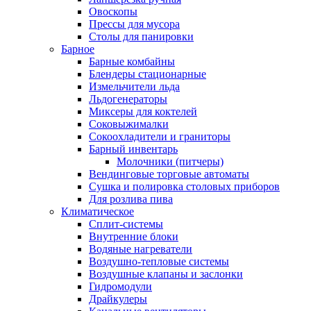
Овоскопы
Прессы для мусора
Столы для панировки
Барное
Барные комбайны
Блендеры стационарные
Измельчители льда
Льдогенераторы
Миксеры для коктелей
Соковыжималки
Сокоохладители и граниторы
Барный инвентарь
Молочники (питчеры)
Вендинговые торговые автоматы
Сушка и полировка столовых приборов
Для розлива пива
Климатическое
Сплит-системы
Внутренние блоки
Водяные нагреватели
Воздушно-тепловые системы
Воздушные клапаны и заслонки
Гидромодули
Драйкулеры