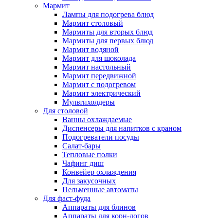
Мармит
Лампы для подогрева блюд
Мармит столовый
Мармиты для вторых блюд
Мармиты для первых блюд
Мармит водяной
Мармит для шоколада
Мармит настольный
Мармит передвижной
Мармит с подогревом
Мармит электрический
Мультихолдеры
Для столовой
Ванны охлаждаемые
Диспенсеры для напитков с краном
Подогреватели посуды
Салат-бары
Тепловые полки
Чафинг диш
Конвейер охлаждения
Для закусочных
Пельменные автоматы
Для фаст-фуда
Аппараты для блинов
Аппараты для корн-догов