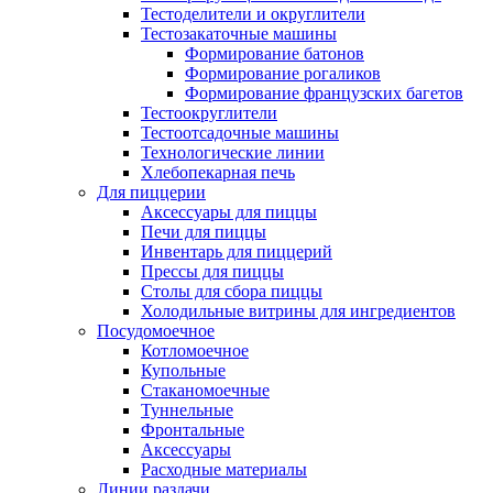
Тестоделители и округлители
Тестозакаточные машины
Формирование батонов
Формирование рогаликов
Формирование французских багетов
Тестоокруглители
Тестоотсадочные машины
Технологические линии
Хлебопекарная печь
Для пиццерии
Аксессуары для пиццы
Печи для пиццы
Инвентарь для пиццерий
Прессы для пиццы
Столы для сбора пиццы
Холодильные витрины для ингредиентов
Посудомоечное
Котломоечное
Купольные
Стаканомоечные
Туннельные
Фронтальные
Аксессуары
Расходные материалы
Линии раздачи