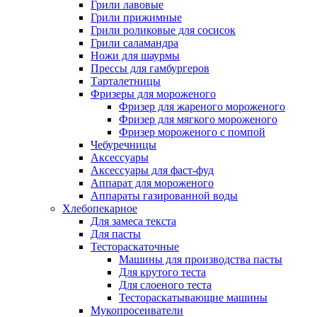
Грили лавовые
Грили прижимные
Грили роликовые для сосисок
Грили саламандра
Ножи для шаурмы
Прессы для гамбургеров
Тарталетницы
Фризеры для мороженого
Фризер для жареного мороженого
Фризер для мягкого мороженого
Фризер мороженого с помпой
Чебуречницы
Аксессуары
Аксессуары для фаст-фуд
Аппарат для мороженого
Аппараты газированной воды
Хлебопекарное
Для замеса текста
Для пасты
Тестораскаточные
Машины для производства пасты
Для крутого теста
Для слоеного теста
Тестораскатывающие машины
Мукопросеиватели