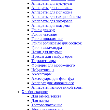
Аппараты для кукурузы
Аппараты для пончиков
Аппараты для попкорна
Аппараты для сахарной ваты
Аппараты для хот-догов
Аппараты для шаурмы
Грили для кур
Грили лавовые
Грили прижимные
Грили роликовые для сосисок
Грили саламандра
Ножи для шаурмы
Прессы для гамбургеров
Тарталетницы
Фризеры для мороженого
Чебуречницы
Аксессуары
Аксессуары для фаст-фуд
Аппарат для мороженого
Аппараты газированной воды
Хлебопекарное
Для замеса текста
Для пасты
Тестораскаточные
Мукопросеиватели