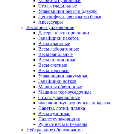
Машины сушильные
Столы гладильные
Упаковщики белья и одежды
Центрифуги для отжима белья
Аксессуары
Весовое и упаковочное
Датеры и этикировщики
Запайщики пакетов
Весы крановые
Весы лабораторные
Весы напольные
Весы порционные
Весы счетные
Весы торговые
Упаковщики вакуумные
Запайщики лотков
Машины обвязочные
Машины термоусадочные
Столы упаковочные
Фасовочно-упаковочные аппараты
Пакеты, лотки, пленка
Весы кухонные
Паллетоупаковщики
Ручные весы и безмены
Нейтральное оборудование