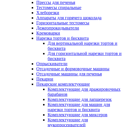
Прессы для печенья
Тестомесы спиральные
Хлеборезки
Аппараты для горячего шоколада
Горизонтальные тестомесы
Дежеопрокидыватели
Кремоварки
Нарезка тортов и бисквита
Для вертикальной нарезки тортов и
бисквита
Для горизонтальной нарезки тортов и
бисквита
Опрыскиватели
Отсадочные и формовочные машины
Отсадочные машины для печенья
Пекарни
Пекарские комплектующие
Комплектующие для дражировочных
барабанов
Комплектующие для лапшерезок
Комплектующие для машин для
нарезки тортов и бисквита
Комплектующие для миксеров
Комплектующие для
мукопросеивателей