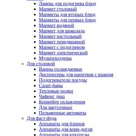
Лампы для подогрева блюд
Мармит столовый
Мармиты для вторых блюд
Мармиты для первых блюд
Мармит водяной
Мармит для шоколада
Мармит настольный
Мармит передвижной
Мармит с подогревом
Мармит электрический
Мультихолдеры
Для столовой
Ванны охлаждаемые
Диспенсеры для напитков с краном
Подогреватели посуды
Салат-бары
Тепловые полки
Чафинг диш
Конвейер охлаждения
Для закусочных
Пельменные автоматы
Для фаст-фуда
Аппараты для блинов
Аппараты для корн-догов
Аппараты для кукурузы