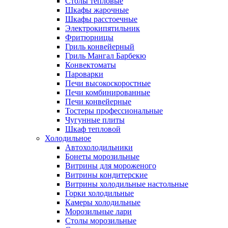
Столы тепловые
Шкафы жарочные
Шкафы расстоечные
Электрокипятильник
Фритюрницы
Гриль конвейерный
Гриль Мангал Барбекю
Конвектоматы
Пароварки
Печи высокоскоростные
Печи комбинированные
Печи конвейерные
Тостеры профессиональные
Чугунные плиты
Шкаф тепловой
Холодильное
Автохолодильники
Бонеты морозильные
Витрины для мороженого
Витрины кондитерские
Витрины холодильные настольные
Горки холодильные
Камеры холодильные
Морозильные лари
Столы морозильные