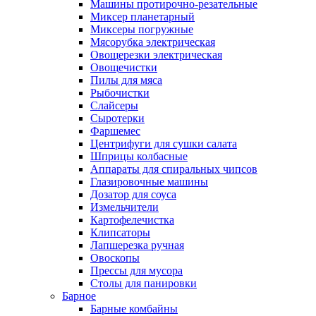
Машины протирочно-резательные
Миксер планетарный
Миксеры погружные
Мясорубка электрическая
Овощерезки электрическая
Овощечистки
Пилы для мяса
Рыбочистки
Слайсеры
Сыротерки
Фаршемес
Центрифуги для сушки салата
Шприцы колбасные
Аппараты для спиральных чипсов
Глазировочные машины
Дозатор для соуса
Измельчители
Картофелечистка
Клипсаторы
Лапшерезка ручная
Овоскопы
Прессы для мусора
Столы для панировки
Барное
Барные комбайны