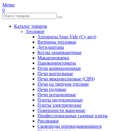
Меню
0
Каталог товаров
Тепловое
Аппараты Sous Vide (Су вид)
Витрины тепловые
Дегидраторы
Котлы пищеварочные
Макароноварки
Пароконвектоматы
Печи конвекционные
Печи коптильные
Печи микроволновые (СВЧ)
Печи на твердом топливе
Печи подовые
Печи ротационные
Плиты индукционные
Плиты электрические
Поверхности жарочные
Профессиональные газовые плиты
Рисоварки
Сковороды опрокидывающиеся