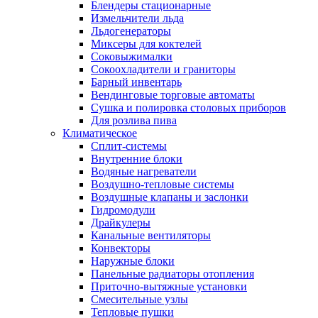
Блендеры стационарные
Измельчители льда
Льдогенераторы
Миксеры для коктелей
Соковыжималки
Сокоохладители и граниторы
Барный инвентарь
Вендинговые торговые автоматы
Сушка и полировка столовых приборов
Для розлива пива
Климатическое
Сплит-системы
Внутренние блоки
Водяные нагреватели
Воздушно-тепловые системы
Воздушные клапаны и заслонки
Гидромодули
Драйкулеры
Канальные вентиляторы
Конвекторы
Наружные блоки
Панельные радиаторы отопления
Приточно-вытяжные установки
Смесительные узлы
Тепловые пушки