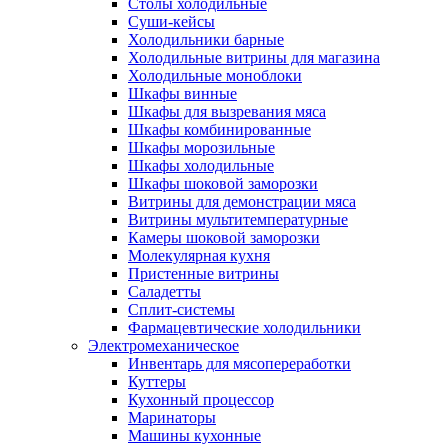
Столы холодильные
Суши-кейсы
Холодильники барные
Холодильные витрины для магазина
Холодильные моноблоки
Шкафы винные
Шкафы для вызревания мяса
Шкафы комбинированные
Шкафы морозильные
Шкафы холодильные
Шкафы шоковой заморозки
Витрины для демонстрации мяса
Витрины мультитемпературные
Камеры шоковой заморозки
Молекулярная кухня
Пристенные витрины
Саладетты
Сплит-системы
Фармацевтические холодильники
Электромеханическое
Инвентарь для мясопереработки
Куттеры
Кухонный процессор
Маринаторы
Машины кухонные