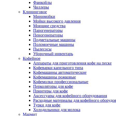
Фанкойлы
Чиллеры
Клининговое
Минимойки
Мойки высокого давления
Моющие средства
Парогенераторы
Пеногенераторы
Подметальные машины
Поломоечные машины
Пылесосы
Уборочный инвентарь
Кофейное
Аппараты для приготовления кофе на песке
Кофеварки капельного типа
Кофемашины автоматические
Кофемашины рожковые
Кофемолки профессиональные
Перколяторы для кофе
Принтеры для кофе
Аксессуары для кофейного оборудования
Расходные материалы для кофейного оборудо
Турки для кофе
Холодильники для молока
Мармит