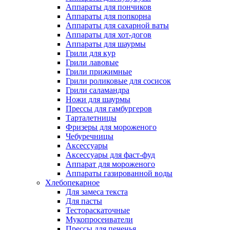
Аппараты для пончиков
Аппараты для попкорна
Аппараты для сахарной ваты
Аппараты для хот-догов
Аппараты для шаурмы
Грили для кур
Грили лавовые
Грили прижимные
Грили роликовые для сосисок
Грили саламандра
Ножи для шаурмы
Прессы для гамбургеров
Тарталетницы
Фризеры для мороженого
Чебуречницы
Аксессуары
Аксессуары для фаст-фуд
Аппарат для мороженого
Аппараты газированной воды
Хлебопекарное
Для замеса текста
Для пасты
Тестораскаточные
Мукопросеиватели
Прессы для печенья