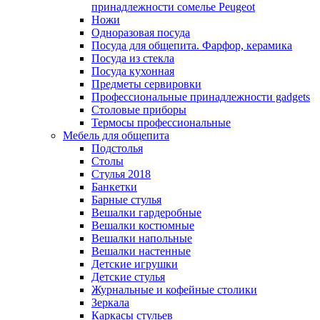
принадлежности сомелье Peugeot
Ножи
Одноразовая посуда
Посуда для общепита. Фарфор, керамика
Посуда из стекла
Посуда кухонная
Предметы сервировки
Профессиональные принадлежности gadgets
Столовые приборы
Термосы профессиональные
Мебель для общепита
Подстолья
Столы
Стулья 2018
Банкетки
Барные стулья
Вешалки гардеробные
Вешалки костюмные
Вешалки напольные
Вешалки настенные
Детские игрушки
Детские стулья
Журнальные и кофейные столики
Зеркала
Каркасы стульев