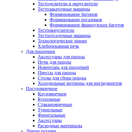
Тестоделители и округлители
Тестозакаточные машины
Формирование батонов
Формирование рогаликов
Формирование французских багетов
Тестоокруглители
Тестоотсадочные машины
Технологические линии
Хлебопекарная печь
Для пиццерии
Аксессуары для пиццы
Печи для пиццы
Инвентарь для пиццерий
Прессы для пиццы
Столы для сбора пиццы
Холодильные витрины для ингредиентов
Посудомоечное
Котломоечное
Купольные
Стаканомоечные
Туннельные
Фронтальные
Аксессуары
Расходные материалы
Линии раздачи