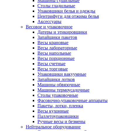
Машины сушильные
Столы гладильные
Упаковщики белья и одежды
Центрифуги для отжима белья
Аксессуары
Весовое и упаковочное
Датеры и этикировщики
Запайщики пакетов
Весы крановые
Весы лабораторные
Весы напольные
Весы порционные
Весы счетные
Весы торговые
Упаковщики вакуумные
Запайщики лотков
Машины обвязочные
Машины термоусадочные
Столы упаковочные
Фасовочно-упаковочные аппараты
Пакеты, лотки, пленка
Весы кухонные
Паллетоупаковщики
Ручные весы и безмены
Нейтральное оборудование