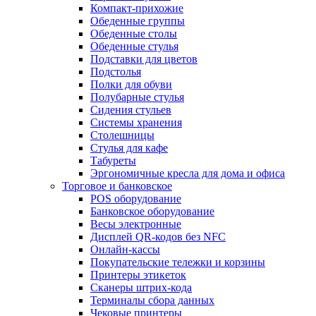
Компакт-прихожие
Обеденные группы
Обеденные столы
Обеденные стулья
Подставки для цветов
Подстолья
Полки для обуви
Полубарные стулья
Сидения стульев
Системы хранения
Столешницы
Стулья для кафе
Табуреты
Эргономичные кресла для дома и офиса
Торговое и банковское
POS оборудование
Банковское оборудование
Весы электронные
Дисплей QR-кодов без NFC
Онлайн-кассы
Покупательские тележки и корзины
Принтеры этикеток
Сканеры штрих-кода
Терминалы сбора данных
Чековые принтеры