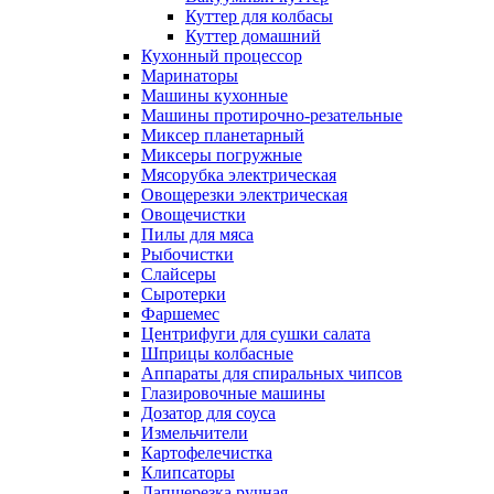
Куттер для колбасы
Куттер домашний
Кухонный процессор
Маринаторы
Машины кухонные
Машины протирочно-резательные
Миксер планетарный
Миксеры погружные
Мясорубка электрическая
Овощерезки электрическая
Овощечистки
Пилы для мяса
Рыбочистки
Слайсеры
Сыротерки
Фаршемес
Центрифуги для сушки салата
Шприцы колбасные
Аппараты для спиральных чипсов
Глазировочные машины
Дозатор для соуса
Измельчители
Картофелечистка
Клипсаторы
Лапшерезка ручная