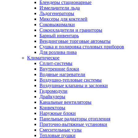
Блендеры стационарные
Измельчители льда
Льдогенераторы
Миксеры для коктелей
Соковыжималки
Сокоохладители и граниторы
Барный инвентарь
Вендинговые торговые автоматы
Сушка и полировка столовых приборов
Для розлива пива
Климатическое
Сплит-системы
Внутренние блоки
Водяные нагреватели
Воздушно-тепловые системы
Воздушные клапаны и заслонки
Гидромодули
Драйкулеры
Канальные вентиляторы
Конвекторы
Наружные блоки
Панельные радиаторы отопления
Приточно-вытяжные установки
Смесительные узлы
Тепловые пушки