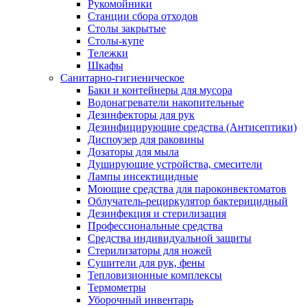
Рукомойники
Станции сбора отходов
Столы закрытые
Столы-купе
Тележки
Шкафы
Санитарно-гигиеническое
Баки и контейнеры для мусора
Водонагреватели накопительные
Дезинфекторы для рук
Дезинфицирующие средства (Антисептики)
Диспоузер для раковины
Дозаторы для мыла
Душирующие устройства, смесители
Лампы инсектицидные
Моющие средства для пароконвектоматов
Облучатель-рециркулятор бактерицидный
Дезинфекция и стерилизация
Профессиональные средства
Средства индивидуальной защиты
Стерилизаторы для ножей
Сушители для рук, фены
Тепловизионные комплексы
Термометры
Уборочный инвентарь