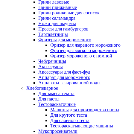
Грили лавовые
Грили прижимные
Грили роликовые для сосисок
Грили саламандра
Ножи для шаурмы
Прессы для гамбургеров
Тарталетницы
Фризеры для мороженого
Фризер для жареного мороженого
Фризер для мягкого мороженого
Фризер мороженого с помпой
Чебуречницы
Аксессуары
Аксессуары для фаст-фуд
Аппарат для мороженого
Аппараты газированной воды
Хлебопекарное
Для замеса текста
Для пасты
Тестораскаточные
Машины для производства пасты
Для крутого теста
Для слоеного теста
Тестораскатывающие машины
Мукопросеиватели