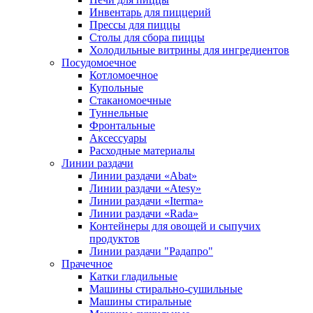
Инвентарь для пиццерий
Прессы для пиццы
Столы для сбора пиццы
Холодильные витрины для ингредиентов
Посудомоечное
Котломоечное
Купольные
Стаканомоечные
Туннельные
Фронтальные
Аксессуары
Расходные материалы
Линии раздачи
Линии раздачи «Abat»
Линии раздачи «Atesy»
Линии раздачи «Iterma»
Линии раздачи «Rada»
Контейнеры для овощей и сыпучих
продуктов
Линии раздачи "Радапро"
Прачечное
Катки гладильные
Машины стирально-сушильные
Машины стиральные