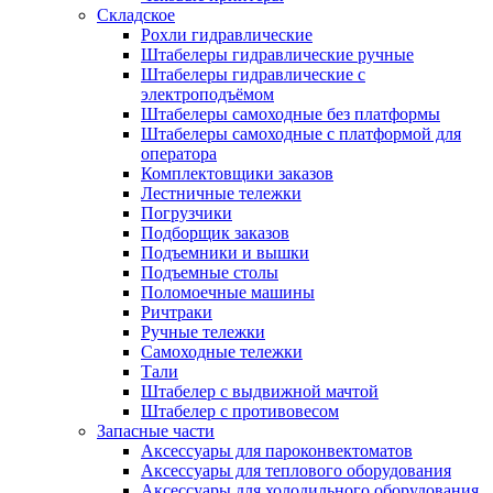
Складское
Рохли гидравлические
Штабелеры гидравлические ручные
Штабелеры гидравлические с
электроподъёмом
Штабелеры самоходные без платформы
Штабелеры самоходные с платформой для
оператора
Комплектовщики заказов
Лестничные тележки
Погрузчики
Подборщик заказов
Подъемники и вышки
Подъемные столы
Поломоечные машины
Ричтраки
Ручные тележки
Самоходные тележки
Тали
Штабелер с выдвижной мачтой
Штабелер с противовесом
Запасные части
Аксессуары для пароконвектоматов
Аксессуары для теплового оборудования
Аксессуары для холодильного оборудования