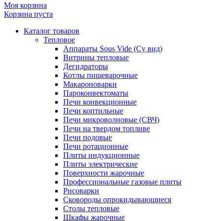
Моя корзина
Корзина пуста
Каталог товаров
Тепловое
Аппараты Sous Vide (Су вид)
Витрины тепловые
Дегидраторы
Котлы пищеварочные
Макароноварки
Пароконвектоматы
Печи конвекционные
Печи коптильные
Печи микроволновые (СВЧ)
Печи на твердом топливе
Печи подовые
Печи ротационные
Плиты индукционные
Плиты электрические
Поверхности жарочные
Профессиональные газовые плиты
Рисоварки
Сковороды опрокидывающиеся
Столы тепловые
Шкафы жарочные