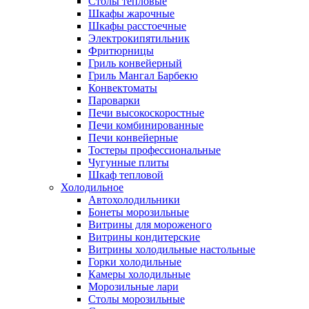
Столы тепловые
Шкафы жарочные
Шкафы расстоечные
Электрокипятильник
Фритюрницы
Гриль конвейерный
Гриль Мангал Барбекю
Конвектоматы
Пароварки
Печи высокоскоростные
Печи комбинированные
Печи конвейерные
Тостеры профессиональные
Чугунные плиты
Шкаф тепловой
Холодильное
Автохолодильники
Бонеты морозильные
Витрины для мороженого
Витрины кондитерские
Витрины холодильные настольные
Горки холодильные
Камеры холодильные
Морозильные лари
Столы морозильные