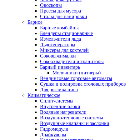
Овоскопы
Прессы для мусора
Столы для панировки
Барное
Барные комбайны
Блендеры стационарные
Измельчители льда
Льдогенераторы
Миксеры для коктелей
Соковыжималки
Сокоохладители и граниторы
Барный инвентарь
Молочники (питчеры)
Вендинговые торговые автоматы
Сушка и полировка столовых приборов
Для розлива пива
Климатическое
Сплит-системы
Внутренние блоки
Водяные нагреватели
Воздушно-тепловые системы
Воздушные клапаны и заслонки
Гидромодули
Драйкулеры