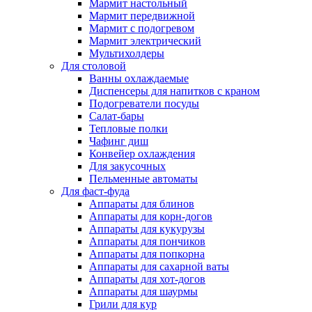
Мармит настольный
Мармит передвижной
Мармит с подогревом
Мармит электрический
Мультихолдеры
Для столовой
Ванны охлаждаемые
Диспенсеры для напитков с краном
Подогреватели посуды
Салат-бары
Тепловые полки
Чафинг диш
Конвейер охлаждения
Для закусочных
Пельменные автоматы
Для фаст-фуда
Аппараты для блинов
Аппараты для корн-догов
Аппараты для кукурузы
Аппараты для пончиков
Аппараты для попкорна
Аппараты для сахарной ваты
Аппараты для хот-догов
Аппараты для шаурмы
Грили для кур