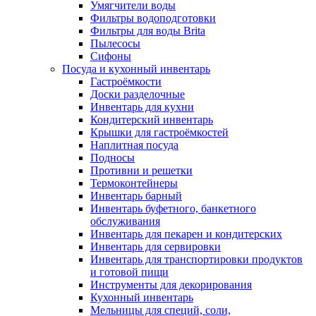
Умягчители воды
Фильтры водоподготовки
Фильтры для воды Brita
Пылесосы
Сифоны
Посуда и кухонный инвентарь
Гастроёмкости
Доски разделочные
Инвентарь для кухни
Кондитерский инвентарь
Крышки для гастроёмкостей
Наплитная посуда
Подносы
Противни и решетки
Термоконтейнеры
Инвентарь барный
Инвентарь буфетного, банкетного
обслуживания
Инвентарь для пекарен и кондитерских
Инвентарь для сервировки
Инвентарь для транспортировки продуктов
и готовой пищи
Инструменты для декорирования
Кухонный инвентарь
Мельницы для специй, соли,