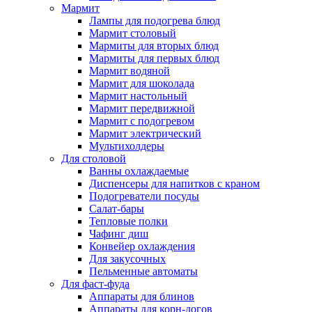
Мармит
Лампы для подогрева блюд
Мармит столовый
Мармиты для вторых блюд
Мармиты для первых блюд
Мармит водяной
Мармит для шоколада
Мармит настольный
Мармит передвижной
Мармит с подогревом
Мармит электрический
Мультихолдеры
Для столовой
Ванны охлаждаемые
Диспенсеры для напитков с краном
Подогреватели посуды
Салат-бары
Тепловые полки
Чафинг диш
Конвейер охлаждения
Для закусочных
Пельменные автоматы
Для фаст-фуда
Аппараты для блинов
Аппараты для корн-догов