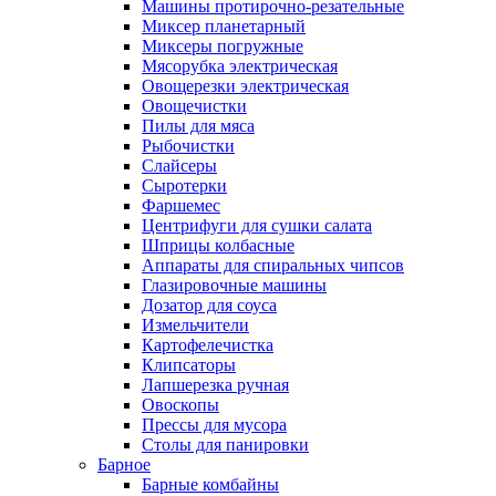
Машины протирочно-резательные
Миксер планетарный
Миксеры погружные
Мясорубка электрическая
Овощерезки электрическая
Овощечистки
Пилы для мяса
Рыбочистки
Слайсеры
Сыротерки
Фаршемес
Центрифуги для сушки салата
Шприцы колбасные
Аппараты для спиральных чипсов
Глазировочные машины
Дозатор для соуса
Измельчители
Картофелечистка
Клипсаторы
Лапшерезка ручная
Овоскопы
Прессы для мусора
Столы для панировки
Барное
Барные комбайны