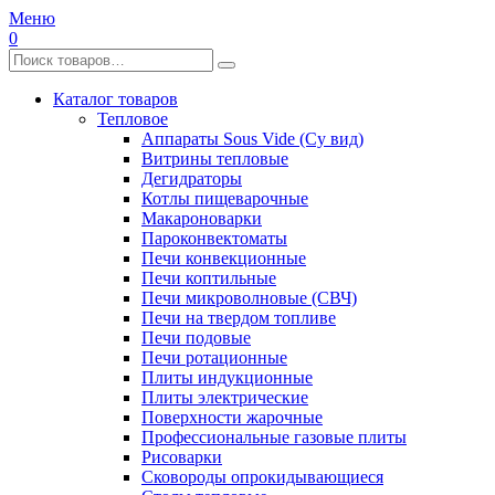
Меню
0
Каталог товаров
Тепловое
Аппараты Sous Vide (Су вид)
Витрины тепловые
Дегидраторы
Котлы пищеварочные
Макароноварки
Пароконвектоматы
Печи конвекционные
Печи коптильные
Печи микроволновые (СВЧ)
Печи на твердом топливе
Печи подовые
Печи ротационные
Плиты индукционные
Плиты электрические
Поверхности жарочные
Профессиональные газовые плиты
Рисоварки
Сковороды опрокидывающиеся