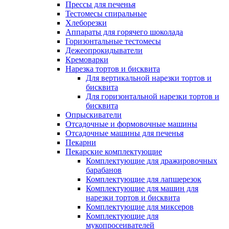
Прессы для печенья
Тестомесы спиральные
Хлеборезки
Аппараты для горячего шоколада
Горизонтальные тестомесы
Дежеопрокидыватели
Кремоварки
Нарезка тортов и бисквита
Для вертикальной нарезки тортов и
бисквита
Для горизонтальной нарезки тортов и
бисквита
Опрыскиватели
Отсадочные и формовочные машины
Отсадочные машины для печенья
Пекарни
Пекарские комплектующие
Комплектующие для дражировочных
барабанов
Комплектующие для лапшерезок
Комплектующие для машин для
нарезки тортов и бисквита
Комплектующие для миксеров
Комплектующие для
мукопросеивателей