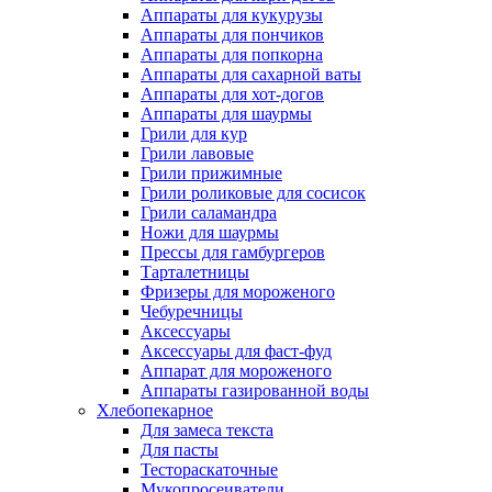
Аппараты для кукурузы
Аппараты для пончиков
Аппараты для попкорна
Аппараты для сахарной ваты
Аппараты для хот-догов
Аппараты для шаурмы
Грили для кур
Грили лавовые
Грили прижимные
Грили роликовые для сосисок
Грили саламандра
Ножи для шаурмы
Прессы для гамбургеров
Тарталетницы
Фризеры для мороженого
Чебуречницы
Аксессуары
Аксессуары для фаст-фуд
Аппарат для мороженого
Аппараты газированной воды
Хлебопекарное
Для замеса текста
Для пасты
Тестораскаточные
Мукопросеиватели