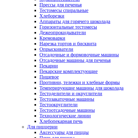
Прессы для печенья
Тестомесы спиральные
Хлеборезки
Аппараты для горячего шоколада
Горизонтальные тестомесы
Дежеопрокидыватели
Кремоварки
Нарезка тортов и бисквита
Опрыскиватели
Отсадочные и формовочные машины
Отсадочные машины для печенья
Пекарни
Пекарские комплектующие
Пищевое
Противни, тележки и хлебные формы
Темперирующие машины для шоколада
Тестоделители и округлители
Тестозакаточные машины
Тестоокруглители
Тестоотсадочные машины
Технологические линии
Хлебопекарная печь
Для пиццерии
Аксессуары для пиццы
Печи для пиццы