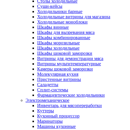
Столы холодильные
Суши-кейсы
Холодильники барные
Холодильные витрины для магазина
Холодильные моноблоки
Шкафы винные
Шкафы для вызревания мяса
Шкафы комбинированные
Шкафы морозильные
Шкафы холодильные
Шкафы шоковой заморозки
Витрины для демонстрации мяса
Витрины мультитемпературные
Камеры шоковой заморозки
Молекулярная кухня
Пристенные витрины
Саладетты
Сплит-системы
Фармацевтические холодильники
Электромеханическое
Инвентарь для мясопереработки
Куттеры
Кухонный процессор
Маринаторы
Машины кухонные