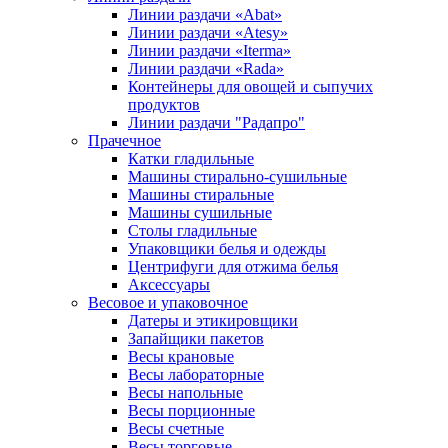
Линии раздачи «Abat»
Линии раздачи «Atesy»
Линии раздачи «Iterma»
Линии раздачи «Rada»
Контейнеры для овощей и сыпучих
продуктов
Линии раздачи "Радапро"
Прачечное
Катки гладильные
Машины стирально-сушильные
Машины стиральные
Машины сушильные
Столы гладильные
Упаковщики белья и одежды
Центрифуги для отжима белья
Аксессуары
Весовое и упаковочное
Датеры и этикировщики
Запайщики пакетов
Весы крановые
Весы лабораторные
Весы напольные
Весы порционные
Весы счетные
Весы торговые