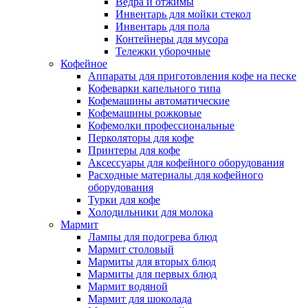
Ведра и отжимы
Инвентарь для мойки стекол
Инвентарь для пола
Контейнеры для мусора
Тележки уборочные
Кофейное
Аппараты для приготовления кофе на песке
Кофеварки капельного типа
Кофемашины автоматические
Кофемашины рожковые
Кофемолки профессиональные
Перколяторы для кофе
Принтеры для кофе
Аксессуары для кофейного оборудования
Расходные материалы для кофейного
оборудования
Турки для кофе
Холодильники для молока
Мармит
Лампы для подогрева блюд
Мармит столовый
Мармиты для вторых блюд
Мармиты для первых блюд
Мармит водяной
Мармит для шоколада