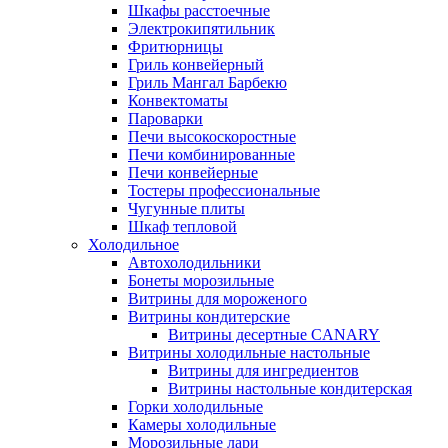
Шкафы расстоечные
Электрокипятильник
Фритюрницы
Гриль конвейерный
Гриль Мангал Барбекю
Конвектоматы
Пароварки
Печи высокоскоростные
Печи комбинированные
Печи конвейерные
Тостеры профессиональные
Чугунные плиты
Шкаф тепловой
Холодильное
Автохолодильники
Бонеты морозильные
Витрины для мороженого
Витрины кондитерские
Витрины десертные CANARY
Витрины холодильные настольные
Витрины для ингредиентов
Витрины настольные кондитерская
Горки холодильные
Камеры холодильные
Морозильные лари