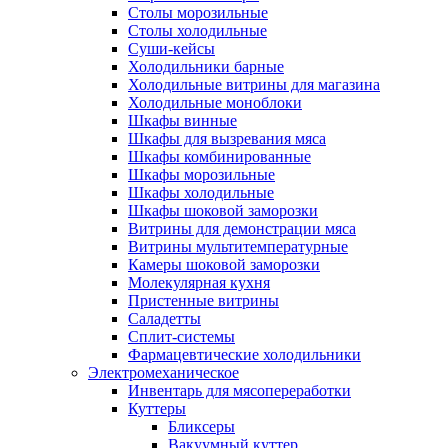
Столы морозильные
Столы холодильные
Суши-кейсы
Холодильники барные
Холодильные витрины для магазина
Холодильные моноблоки
Шкафы винные
Шкафы для вызревания мяса
Шкафы комбинированные
Шкафы морозильные
Шкафы холодильные
Шкафы шоковой заморозки
Витрины для демонстрации мяса
Витрины мультитемпературные
Камеры шоковой заморозки
Молекулярная кухня
Пристенные витрины
Саладетты
Сплит-системы
Фармацевтические холодильники
Электромеханическое
Инвентарь для мясопереработки
Куттеры
Бликсеры
Вакуумный куттер