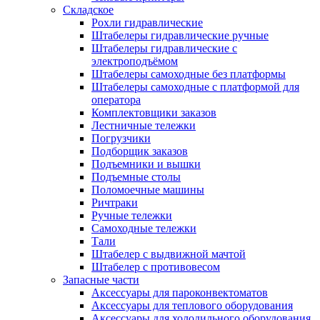
Складское
Рохли гидравлические
Штабелеры гидравлические ручные
Штабелеры гидравлические с
электроподъёмом
Штабелеры самоходные без платформы
Штабелеры самоходные с платформой для
оператора
Комплектовщики заказов
Лестничные тележки
Погрузчики
Подборщик заказов
Подъемники и вышки
Подъемные столы
Поломоечные машины
Ричтраки
Ручные тележки
Самоходные тележки
Тали
Штабелер с выдвижной мачтой
Штабелер с противовесом
Запасные части
Аксессуары для пароконвектоматов
Аксессуары для теплового оборудования
Аксессуары для холодильного оборудования