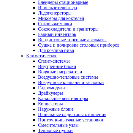
Блендеры стационарные
Измельчители льда
Льдогенераторы
Миксеры для коктелей
Соковыжималки
Сокоохладители и граниторы
Барный инвентарь
Вендинговые торговые автоматы
Сушка и полировка столовых приборов
Для розлива пива
Климатическое
Сплит-системы
Внутренние блоки
Водяные нагреватели
Воздушно-тепловые системы
Воздушные клапаны и заслонки
Гидромодули
Драйкулеры
Канальные вентиляторы
Конвекторы
Наружные блоки
Панельные радиаторы отопления
Приточно-вытяжные установки
Смесительные узлы
Тепловые пушки