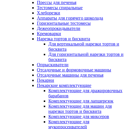
Прессы для печенья
Тестомесы спиральные
Хлеборезки
Аппараты для горячего шоколада
Горизонтальные тестомесы
Дежеопрокидыватели
Кремоварки
Нарезка тортов и бисквита
Для вертикальной нарезки тортов и
бисквита
Для горизонтальной нарезки тортов и
бисквита
Опрыскиватели
Отсадочные и формовочные машины
Отсадочные машины для печенья
Пекарни
Пекарские комплектующие
Комплектующие для дражировочных
барабанов
Комплектующие для лапшерезок
Комплектующие для машин для
нарезки тортов и бисквита
Комплектующие для миксеров
Комплектующие для
мукопросеивателей