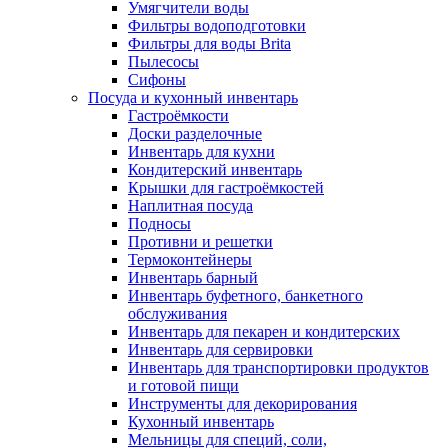
Умягчители воды
Фильтры водоподготовки
Фильтры для воды Brita
Пылесосы
Сифоны
Посуда и кухонный инвентарь
Гастроёмкости
Доски разделочные
Инвентарь для кухни
Кондитерский инвентарь
Крышки для гастроёмкостей
Наплитная посуда
Подносы
Противни и решетки
Термоконтейнеры
Инвентарь барный
Инвентарь буфетного, банкетного
обслуживания
Инвентарь для пекарен и кондитерских
Инвентарь для сервировки
Инвентарь для транспортировки продуктов
и готовой пищи
Инструменты для декорирования
Кухонный инвентарь
Мельницы для специй, соли,