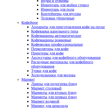
Ведра и отжимы
Инвентарь для мойки стекол
Инвентарь для пола
Контейнеры для мусора
Тележки уборочные
Кофейное
Аппараты для приготовления кофе на песке
Кофеварки капельного типа
Кофемашины автоматические
Кофемашины рожковые
Кофемолки профессиональные
Перколяторы для кофе
Принтеры для кофе
Аксессуары для кофейного оборудования
Расходные материалы для кофейного
оборудования
Турки для кофе
Холодильники для молока
Мармит
Лампы для подогрева блюд
Мармит столовый
Мармиты для вторых блюд
Мармиты для первых блюд
Мармит водяной
Мармит для шоколада