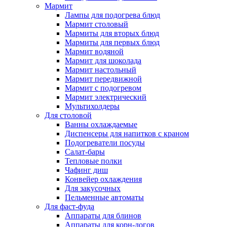
Мармит
Лампы для подогрева блюд
Мармит столовый
Мармиты для вторых блюд
Мармиты для первых блюд
Мармит водяной
Мармит для шоколада
Мармит настольный
Мармит передвижной
Мармит с подогревом
Мармит электрический
Мультихолдеры
Для столовой
Ванны охлаждаемые
Диспенсеры для напитков с краном
Подогреватели посуды
Салат-бары
Тепловые полки
Чафинг диш
Конвейер охлаждения
Для закусочных
Пельменные автоматы
Для фаст-фуда
Аппараты для блинов
Аппараты для корн-догов