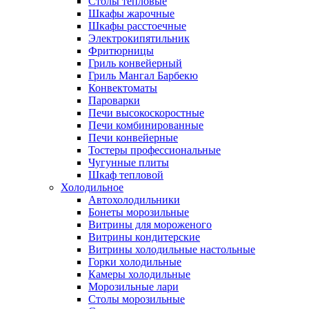
Столы тепловые
Шкафы жарочные
Шкафы расстоечные
Электрокипятильник
Фритюрницы
Гриль конвейерный
Гриль Мангал Барбекю
Конвектоматы
Пароварки
Печи высокоскоростные
Печи комбинированные
Печи конвейерные
Тостеры профессиональные
Чугунные плиты
Шкаф тепловой
Холодильное
Автохолодильники
Бонеты морозильные
Витрины для мороженого
Витрины кондитерские
Витрины холодильные настольные
Горки холодильные
Камеры холодильные
Морозильные лари
Столы морозильные