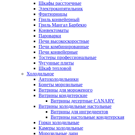
Шкафы расстоечные
Электрокипятильник
Фритюрницы
Гриль конвейерный
Гриль Мангал Барбекю
Конвектоматы
Пароварки
Печи высокоскоростные
Печи комбинированные
Печи конвейерные
Тостеры профессиональные
Чугунные плиты
Шкаф тепловой
Холодильное
Автохолодильники
Бонеты морозильные
Витрины для мороженого
Витрины кондитерские
Витрины десертные CANARY
Витрины холодильные настольные
Витрины для ингредиентов
Витрины настольные кондитерская
Горки холодильные
Камеры холодильные
Морозильные лари