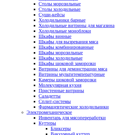
Столы морозильные
Столы холодильные
Суши-кейсы
Холодильники барные
Холодильные витрины для магазина
Холодильные моноблоки
Шкафы винные
Шкафы для вызревания мяса
Шкафы комбинированные
Шкафы морозильные
Шкафы холодильные
Шкафы шоковой заморозки
Витрины для демонстрации мяса
Витрины мультитемпературные
Камеры шоковой заморозки
Молекулярная кухня
Пристенные витрины
Саладетты
Сплит-системы
Фармацевтические холодильники
Электромеханическое
Инвентарь для мясопереработки
Куттеры
Бликсеры
Вакуумный куттер