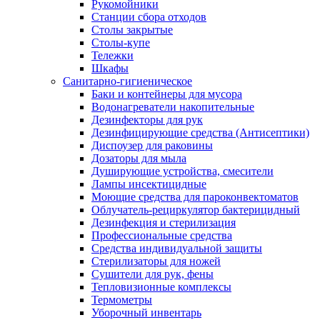
Рукомойники
Станции сбора отходов
Столы закрытые
Столы-купе
Тележки
Шкафы
Санитарно-гигиеническое
Баки и контейнеры для мусора
Водонагреватели накопительные
Дезинфекторы для рук
Дезинфицирующие средства (Антисептики)
Диспоузер для раковины
Дозаторы для мыла
Душирующие устройства, смесители
Лампы инсектицидные
Моющие средства для пароконвектоматов
Облучатель-рециркулятор бактерицидный
Дезинфекция и стерилизация
Профессиональные средства
Средства индивидуальной защиты
Стерилизаторы для ножей
Сушители для рук, фены
Тепловизионные комплексы
Термометры
Уборочный инвентарь