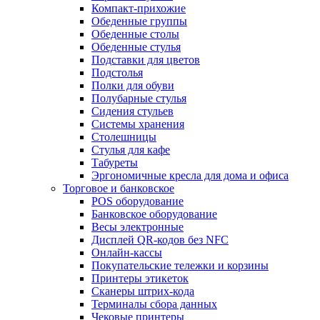
Компакт-прихожие
Обеденные группы
Обеденные столы
Обеденные стулья
Подставки для цветов
Подстолья
Полки для обуви
Полубарные стулья
Сидения стульев
Системы хранения
Столешницы
Стулья для кафе
Табуреты
Эргономичные кресла для дома и офиса
Торговое и банковское
POS оборудование
Банковское оборудование
Весы электронные
Дисплей QR-кодов без NFC
Онлайн-кассы
Покупательские тележки и корзины
Принтеры этикеток
Сканеры штрих-кода
Терминалы сбора данных
Чековые принтеры