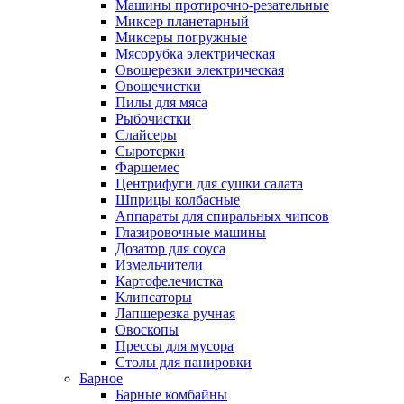
Машины протирочно-резательные
Миксер планетарный
Миксеры погружные
Мясорубка электрическая
Овощерезки электрическая
Овощечистки
Пилы для мяса
Рыбочистки
Слайсеры
Сыротерки
Фаршемес
Центрифуги для сушки салата
Шприцы колбасные
Аппараты для спиральных чипсов
Глазировочные машины
Дозатор для соуса
Измельчители
Картофелечистка
Клипсаторы
Лапшерезка ручная
Овоскопы
Прессы для мусора
Столы для панировки
Барное
Барные комбайны