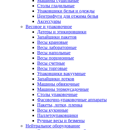
Машины сушильные
Столы гладильные
Упаковщики белья и одежды
Центрифуги для отжима белья
Аксессуары
Весовое и упаковочное
Датеры и этикировщики
Запайщики пакетов
Весы крановые
Весы лабораторные
Весы напольные
Весы порционные
Весы счетные
Весы торговые
Упаковщики вакуумные
Запайщики лотков
Машины обвязочные
Машины термоусадочные
Столы упаковочные
Фасовочно-упаковочные аппараты
Пакеты, лотки, пленка
Весы кухонные
Паллетоупаковщики
Ручные весы и безмены
Нейтральное оборудование