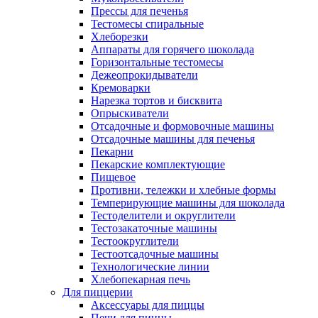
Прессы для печенья
Тестомесы спиральные
Хлеборезки
Аппараты для горячего шоколада
Горизонтальные тестомесы
Дежеопрокидыватели
Кремоварки
Нарезка тортов и бисквита
Опрыскиватели
Отсадочные и формовочные машины
Отсадочные машины для печенья
Пекарни
Пекарские комплектующие
Пищевое
Противни, тележки и хлебные формы
Темперирующие машины для шоколада
Тестоделители и округлители
Тестозакаточные машины
Тестоокруглители
Тестоотсадочные машины
Технологические линии
Хлебопекарная печь
Для пиццерии
Аксессуары для пиццы
Печи для пиццы