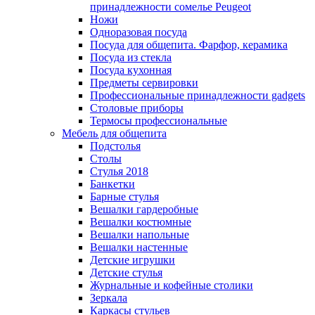
принадлежности сомелье Peugeot
Ножи
Одноразовая посуда
Посуда для общепита. Фарфор, керамика
Посуда из стекла
Посуда кухонная
Предметы сервировки
Профессиональные принадлежности gadgets
Столовые приборы
Термосы профессиональные
Мебель для общепита
Подстолья
Столы
Стулья 2018
Банкетки
Барные стулья
Вешалки гардеробные
Вешалки костюмные
Вешалки напольные
Вешалки настенные
Детские игрушки
Детские стулья
Журнальные и кофейные столики
Зеркала
Каркасы стульев