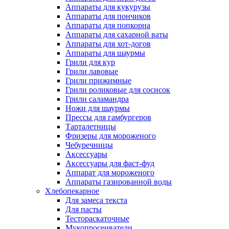
Аппараты для кукурузы
Аппараты для пончиков
Аппараты для попкорна
Аппараты для сахарной ваты
Аппараты для хот-догов
Аппараты для шаурмы
Грили для кур
Грили лавовые
Грили прижимные
Грили роликовые для сосисок
Грили саламандра
Ножи для шаурмы
Прессы для гамбургеров
Тарталетницы
Фризеры для мороженого
Чебуречницы
Аксессуары
Аксессуары для фаст-фуд
Аппарат для мороженого
Аппараты газированной воды
Хлебопекарное
Для замеса текста
Для пасты
Тестораскаточные
Мукопросеиватели