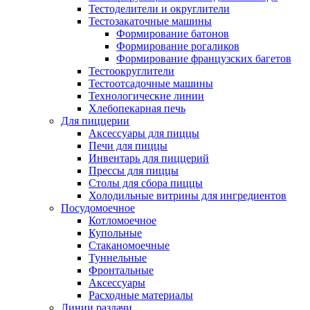
Тестоделители и округлители
Тестозакаточные машины
Формирование батонов
Формирование рогаликов
Формирование французских багетов
Тестоокруглители
Тестоотсадочные машины
Технологические линии
Хлебопекарная печь
Для пиццерии
Аксессуары для пиццы
Печи для пиццы
Инвентарь для пиццерий
Прессы для пиццы
Столы для сбора пиццы
Холодильные витрины для ингредиентов
Посудомоечное
Котломоечное
Купольные
Стаканомоечные
Туннельные
Фронтальные
Аксессуары
Расходные материалы
Линии раздачи