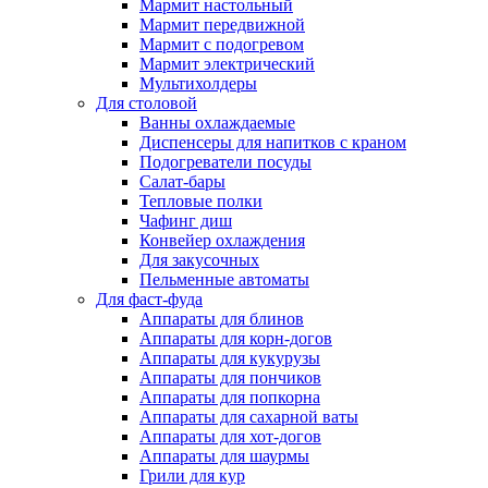
Мармит настольный
Мармит передвижной
Мармит с подогревом
Мармит электрический
Мультихолдеры
Для столовой
Ванны охлаждаемые
Диспенсеры для напитков с краном
Подогреватели посуды
Салат-бары
Тепловые полки
Чафинг диш
Конвейер охлаждения
Для закусочных
Пельменные автоматы
Для фаст-фуда
Аппараты для блинов
Аппараты для корн-догов
Аппараты для кукурузы
Аппараты для пончиков
Аппараты для попкорна
Аппараты для сахарной ваты
Аппараты для хот-догов
Аппараты для шаурмы
Грили для кур