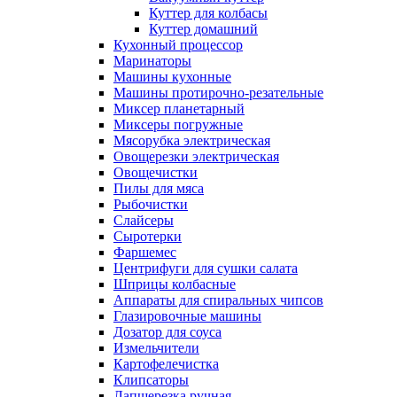
Куттер для колбасы
Куттер домашний
Кухонный процессор
Маринаторы
Машины кухонные
Машины протирочно-резательные
Миксер планетарный
Миксеры погружные
Мясорубка электрическая
Овощерезки электрическая
Овощечистки
Пилы для мяса
Рыбочистки
Слайсеры
Сыротерки
Фаршемес
Центрифуги для сушки салата
Шприцы колбасные
Аппараты для спиральных чипсов
Глазировочные машины
Дозатор для соуса
Измельчители
Картофелечистка
Клипсаторы
Лапшерезка ручная