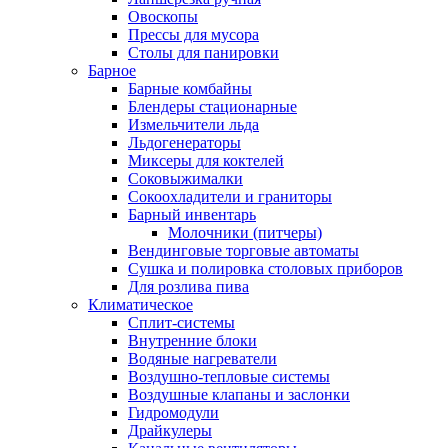
Овоскопы
Прессы для мусора
Столы для панировки
Барное
Барные комбайны
Блендеры стационарные
Измельчители льда
Льдогенераторы
Миксеры для коктелей
Соковыжималки
Сокоохладители и граниторы
Барный инвентарь
Молочники (питчеры)
Вендинговые торговые автоматы
Сушка и полировка столовых приборов
Для розлива пива
Климатическое
Сплит-системы
Внутренние блоки
Водяные нагреватели
Воздушно-тепловые системы
Воздушные клапаны и заслонки
Гидромодули
Драйкулеры