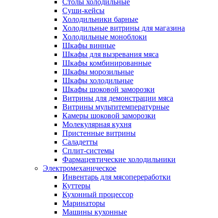
Столы холодильные
Суши-кейсы
Холодильники барные
Холодильные витрины для магазина
Холодильные моноблоки
Шкафы винные
Шкафы для вызревания мяса
Шкафы комбинированные
Шкафы морозильные
Шкафы холодильные
Шкафы шоковой заморозки
Витрины для демонстрации мяса
Витрины мультитемпературные
Камеры шоковой заморозки
Молекулярная кухня
Пристенные витрины
Саладетты
Сплит-системы
Фармацевтические холодильники
Электромеханическое
Инвентарь для мясопереработки
Куттеры
Кухонный процессор
Маринаторы
Машины кухонные