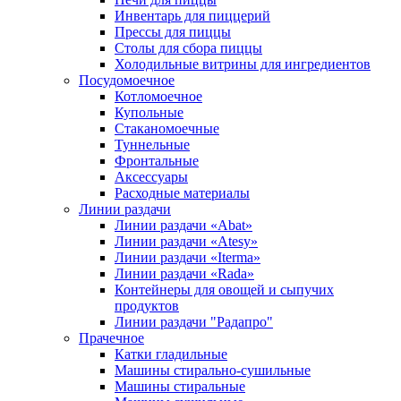
Инвентарь для пиццерий
Прессы для пиццы
Столы для сбора пиццы
Холодильные витрины для ингредиентов
Посудомоечное
Котломоечное
Купольные
Стаканомоечные
Туннельные
Фронтальные
Аксессуары
Расходные материалы
Линии раздачи
Линии раздачи «Abat»
Линии раздачи «Atesy»
Линии раздачи «Iterma»
Линии раздачи «Rada»
Контейнеры для овощей и сыпучих
продуктов
Линии раздачи "Радапро"
Прачечное
Катки гладильные
Машины стирально-сушильные
Машины стиральные