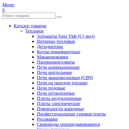
Меню
0
Каталог товаров
Тепловое
Аппараты Sous Vide (Су вид)
Витрины тепловые
Дегидраторы
Котлы пищеварочные
Макароноварки
Пароконвектоматы
Печи конвекционные
Печи коптильные
Печи микроволновые (СВЧ)
Печи на твердом топливе
Печи подовые
Печи ротационные
Плиты индукционные
Плиты электрические
Поверхности жарочные
Профессиональные газовые плиты
Рисоварки
Сковороды опрокидывающиеся