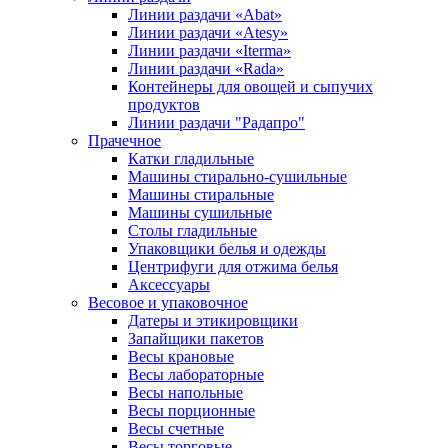
Линии раздачи «Abat»
Линии раздачи «Atesy»
Линии раздачи «Iterma»
Линии раздачи «Rada»
Контейнеры для овощей и сыпучих
продуктов
Линии раздачи "Радапро"
Прачечное
Катки гладильные
Машины стирально-сушильные
Машины стиральные
Машины сушильные
Столы гладильные
Упаковщики белья и одежды
Центрифуги для отжима белья
Аксессуары
Весовое и упаковочное
Датеры и этикировщики
Запайщики пакетов
Весы крановые
Весы лабораторные
Весы напольные
Весы порционные
Весы счетные
Весы торговые