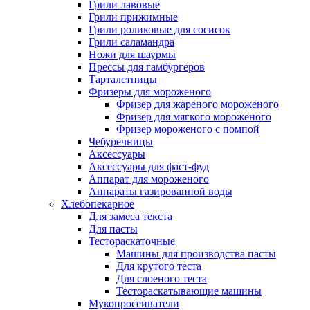
Грили лавовые
Грили прижимные
Грили роликовые для сосисок
Грили саламандра
Ножи для шаурмы
Прессы для гамбургеров
Тарталетницы
Фризеры для мороженого
Фризер для жареного мороженого
Фризер для мягкого мороженого
Фризер мороженого с помпой
Чебуречницы
Аксессуары
Аксессуары для фаст-фуд
Аппарат для мороженого
Аппараты газированной воды
Хлебопекарное
Для замеса текста
Для пасты
Тестораскаточные
Машины для производства пасты
Для крутого теста
Для слоеного теста
Тестораскатывающие машины
Мукопросеиватели