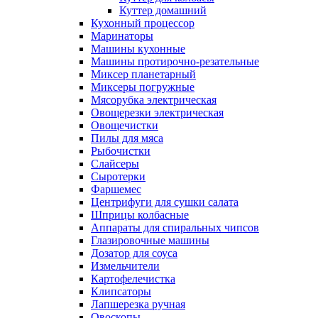
Куттер домашний
Кухонный процессор
Маринаторы
Машины кухонные
Машины протирочно-резательные
Миксер планетарный
Миксеры погружные
Мясорубка электрическая
Овощерезки электрическая
Овощечистки
Пилы для мяса
Рыбочистки
Слайсеры
Сыротерки
Фаршемес
Центрифуги для сушки салата
Шприцы колбасные
Аппараты для спиральных чипсов
Глазировочные машины
Дозатор для соуса
Измельчители
Картофелечистка
Клипсаторы
Лапшерезка ручная
Овоскопы