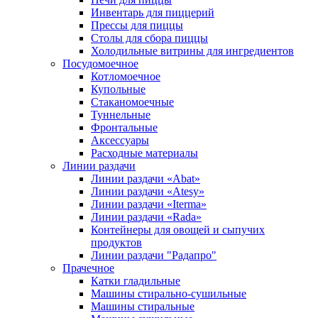
Инвентарь для пиццерий
Прессы для пиццы
Столы для сбора пиццы
Холодильные витрины для ингредиентов
Посудомоечное
Котломоечное
Купольные
Стаканомоечные
Туннельные
Фронтальные
Аксессуары
Расходные материалы
Линии раздачи
Линии раздачи «Abat»
Линии раздачи «Atesy»
Линии раздачи «Iterma»
Линии раздачи «Rada»
Контейнеры для овощей и сыпучих
продуктов
Линии раздачи "Радапро"
Прачечное
Катки гладильные
Машины стирально-сушильные
Машины стиральные