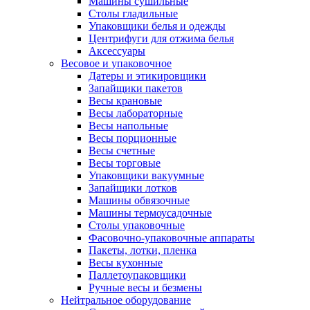
Машины сушильные
Столы гладильные
Упаковщики белья и одежды
Центрифуги для отжима белья
Аксессуары
Весовое и упаковочное
Датеры и этикировщики
Запайщики пакетов
Весы крановые
Весы лабораторные
Весы напольные
Весы порционные
Весы счетные
Весы торговые
Упаковщики вакуумные
Запайщики лотков
Машины обвязочные
Машины термоусадочные
Столы упаковочные
Фасовочно-упаковочные аппараты
Пакеты, лотки, пленка
Весы кухонные
Паллетоупаковщики
Ручные весы и безмены
Нейтральное оборудование