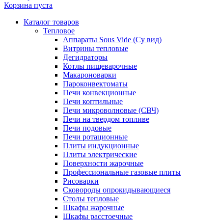
Корзина пуста
Каталог товаров
Тепловое
Аппараты Sous Vide (Су вид)
Витрины тепловые
Дегидраторы
Котлы пищеварочные
Макароноварки
Пароконвектоматы
Печи конвекционные
Печи коптильные
Печи микроволновые (СВЧ)
Печи на твердом топливе
Печи подовые
Печи ротационные
Плиты индукционные
Плиты электрические
Поверхности жарочные
Профессиональные газовые плиты
Рисоварки
Сковороды опрокидывающиеся
Столы тепловые
Шкафы жарочные
Шкафы расстоечные