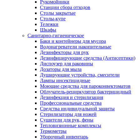
Рукомойники
Станции сбора отходов
Столы закрытые
Столы-купе
Тележки
Шкафы
Санитарно-гигиеническое
Баки и контейнеры для мусора
Водонагреватели накопительные
Дезинфекторы для рук
Дезинфицирующие средства (Антисептики)
Диспоузер для раковины
Дозаторы для мыла
Душирующие устройства, смесители
Лампы инсектицидные
Моющие средства для пароконвектоматов
Облучатель-рециркулятор бактерицидный
Дезинфекция и стерилизация
Профессиональные средства
Средства индивидуальной защиты
Стерилизаторы для ножей
Сушители для рук, фены
Тепловизионные комплексы
Термометры
Уборочный инвентарь