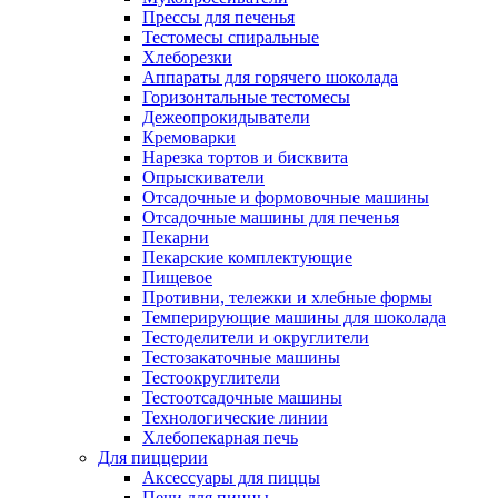
Прессы для печенья
Тестомесы спиральные
Хлеборезки
Аппараты для горячего шоколада
Горизонтальные тестомесы
Дежеопрокидыватели
Кремоварки
Нарезка тортов и бисквита
Опрыскиватели
Отсадочные и формовочные машины
Отсадочные машины для печенья
Пекарни
Пекарские комплектующие
Пищевое
Противни, тележки и хлебные формы
Темперирующие машины для шоколада
Тестоделители и округлители
Тестозакаточные машины
Тестоокруглители
Тестоотсадочные машины
Технологические линии
Хлебопекарная печь
Для пиццерии
Аксессуары для пиццы
Печи для пиццы