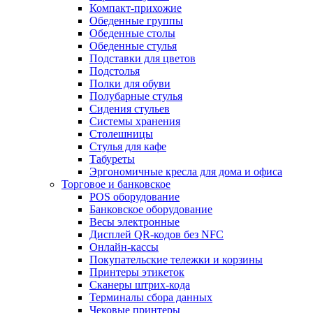
Компакт-прихожие
Обеденные группы
Обеденные столы
Обеденные стулья
Подставки для цветов
Подстолья
Полки для обуви
Полубарные стулья
Сидения стульев
Системы хранения
Столешницы
Стулья для кафе
Табуреты
Эргономичные кресла для дома и офиса
Торговое и банковское
POS оборудование
Банковское оборудование
Весы электронные
Дисплей QR-кодов без NFC
Онлайн-кассы
Покупательские тележки и корзины
Принтеры этикеток
Сканеры штрих-кода
Терминалы сбора данных
Чековые принтеры