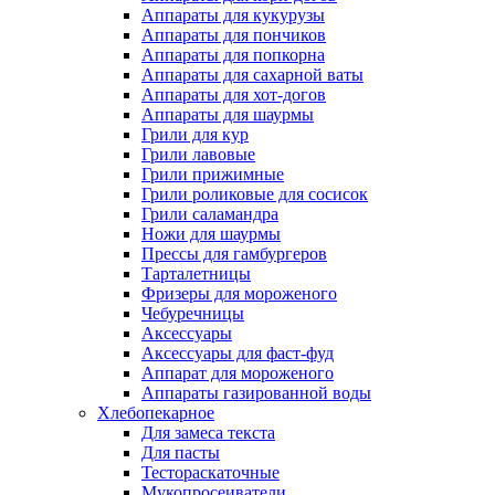
Аппараты для кукурузы
Аппараты для пончиков
Аппараты для попкорна
Аппараты для сахарной ваты
Аппараты для хот-догов
Аппараты для шаурмы
Грили для кур
Грили лавовые
Грили прижимные
Грили роликовые для сосисок
Грили саламандра
Ножи для шаурмы
Прессы для гамбургеров
Тарталетницы
Фризеры для мороженого
Чебуречницы
Аксессуары
Аксессуары для фаст-фуд
Аппарат для мороженого
Аппараты газированной воды
Хлебопекарное
Для замеса текста
Для пасты
Тестораскаточные
Мукопросеиватели