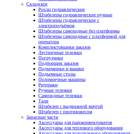
Складское
Рохли гидравлические
Штабелеры гидравлические ручные
Штабелеры гидравлические с
электроподъёмом
Штабелеры самоходные без платформы
Штабелеры самоходные с платформой для
оператора
Комплектовщики заказов
Лестничные тележки
Погрузчики
Подборщик заказов
Подъемники и вышки
Подъемные столы
Поломоечные машины
Ричтраки
Ручные тележки
Самоходные тележки
Тали
Штабелер с выдвижной мачтой
Штабелер с противовесом
Запасные части
Аксессуары для пароконвектоматов
Аксессуары для теплового оборудования
Аксессуары для холодильного оборудования