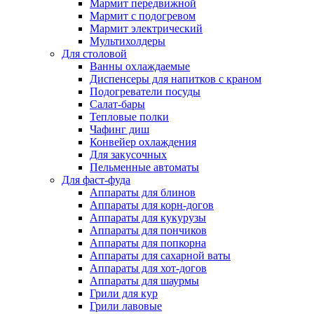
Мармит передвижной
Мармит с подогревом
Мармит электрический
Мультихолдеры
Для столовой
Ванны охлаждаемые
Диспенсеры для напитков с краном
Подогреватели посуды
Салат-бары
Тепловые полки
Чафинг диш
Конвейер охлаждения
Для закусочных
Пельменные автоматы
Для фаст-фуда
Аппараты для блинов
Аппараты для корн-догов
Аппараты для кукурузы
Аппараты для пончиков
Аппараты для попкорна
Аппараты для сахарной ваты
Аппараты для хот-догов
Аппараты для шаурмы
Грили для кур
Грили лавовые