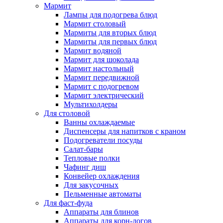
Мармит
Лампы для подогрева блюд
Мармит столовый
Мармиты для вторых блюд
Мармиты для первых блюд
Мармит водяной
Мармит для шоколада
Мармит настольный
Мармит передвижной
Мармит с подогревом
Мармит электрический
Мультихолдеры
Для столовой
Ванны охлаждаемые
Диспенсеры для напитков с краном
Подогреватели посуды
Салат-бары
Тепловые полки
Чафинг диш
Конвейер охлаждения
Для закусочных
Пельменные автоматы
Для фаст-фуда
Аппараты для блинов
Аппараты для корн-догов