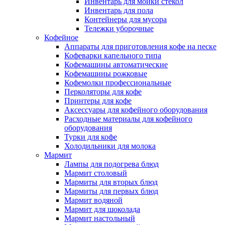
Инвентарь для мойки стекол
Инвентарь для пола
Контейнеры для мусора
Тележки уборочные
Кофейное
Аппараты для приготовления кофе на песке
Кофеварки капельного типа
Кофемашины автоматические
Кофемашины рожковые
Кофемолки профессиональные
Перколяторы для кофе
Принтеры для кофе
Аксессуары для кофейного оборудования
Расходные материалы для кофейного
оборудования
Турки для кофе
Холодильники для молока
Мармит
Лампы для подогрева блюд
Мармит столовый
Мармиты для вторых блюд
Мармиты для первых блюд
Мармит водяной
Мармит для шоколада
Мармит настольный