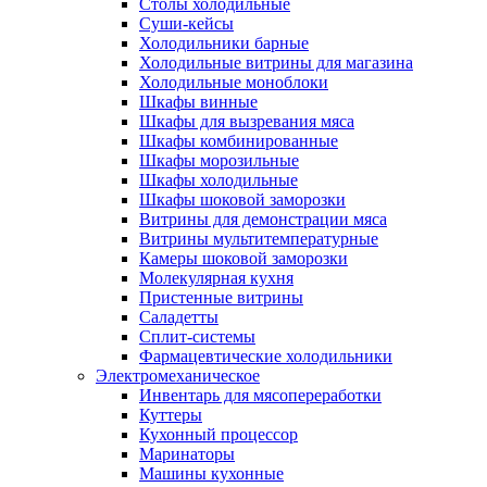
Столы холодильные
Суши-кейсы
Холодильники барные
Холодильные витрины для магазина
Холодильные моноблоки
Шкафы винные
Шкафы для вызревания мяса
Шкафы комбинированные
Шкафы морозильные
Шкафы холодильные
Шкафы шоковой заморозки
Витрины для демонстрации мяса
Витрины мультитемпературные
Камеры шоковой заморозки
Молекулярная кухня
Пристенные витрины
Саладетты
Сплит-системы
Фармацевтические холодильники
Электромеханическое
Инвентарь для мясопереработки
Куттеры
Кухонный процессор
Маринаторы
Машины кухонные