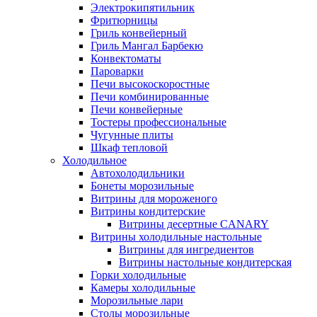
Электрокипятильник
Фритюрницы
Гриль конвейерный
Гриль Мангал Барбекю
Конвектоматы
Пароварки
Печи высокоскоростные
Печи комбинированные
Печи конвейерные
Тостеры профессиональные
Чугунные плиты
Шкаф тепловой
Холодильное
Автохолодильники
Бонеты морозильные
Витрины для мороженого
Витрины кондитерские
Витрины десертные CANARY
Витрины холодильные настольные
Витрины для ингредиентов
Витрины настольные кондитерская
Горки холодильные
Камеры холодильные
Морозильные лари
Столы морозильные