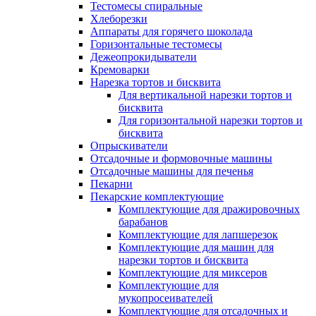
Тестомесы спиральные
Хлеборезки
Аппараты для горячего шоколада
Горизонтальные тестомесы
Дежеопрокидыватели
Кремоварки
Нарезка тортов и бисквита
Для вертикальной нарезки тортов и
бисквита
Для горизонтальной нарезки тортов и
бисквита
Опрыскиватели
Отсадочные и формовочные машины
Отсадочные машины для печенья
Пекарни
Пекарские комплектующие
Комплектующие для дражировочных
барабанов
Комплектующие для лапшерезок
Комплектующие для машин для
нарезки тортов и бисквита
Комплектующие для миксеров
Комплектующие для
мукопросеивателей
Комплектующие для отсадочных и