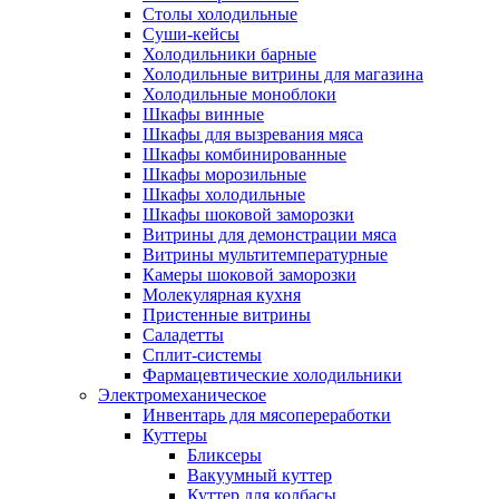
Столы холодильные
Суши-кейсы
Холодильники барные
Холодильные витрины для магазина
Холодильные моноблоки
Шкафы винные
Шкафы для вызревания мяса
Шкафы комбинированные
Шкафы морозильные
Шкафы холодильные
Шкафы шоковой заморозки
Витрины для демонстрации мяса
Витрины мультитемпературные
Камеры шоковой заморозки
Молекулярная кухня
Пристенные витрины
Саладетты
Сплит-системы
Фармацевтические холодильники
Электромеханическое
Инвентарь для мясопереработки
Куттеры
Бликсеры
Вакуумный куттер
Куттер для колбасы