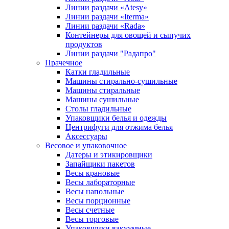
Линии раздачи «Atesy»
Линии раздачи «Iterma»
Линии раздачи «Rada»
Контейнеры для овощей и сыпучих
продуктов
Линии раздачи "Радапро"
Прачечное
Катки гладильные
Машины стирально-сушильные
Машины стиральные
Машины сушильные
Столы гладильные
Упаковщики белья и одежды
Центрифуги для отжима белья
Аксессуары
Весовое и упаковочное
Датеры и этикировщики
Запайщики пакетов
Весы крановые
Весы лабораторные
Весы напольные
Весы порционные
Весы счетные
Весы торговые
Упаковщики вакуумные