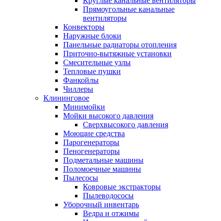
Круглые канальные вентиляторы
Прямоугольные канальные
вентиляторы
Конвекторы
Наружные блоки
Панельные радиаторы отопления
Приточно-вытяжные установки
Смесительные узлы
Тепловые пушки
Фанкойлы
Чиллеры
Клининговое
Минимойки
Мойки высокого давления
Сверхвысокого давления
Моющие средства
Парогенераторы
Пеногенераторы
Подметальные машины
Поломоечные машины
Пылесосы
Ковровые экстракторы
Пылеводососы
Уборочный инвентарь
Ведра и отжимы