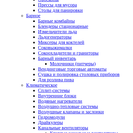
Прессы для мусора
Столы для панировки
Барное
Барные комбайны
Блендеры стационарные
Измельчители льда
Льдогенераторы
Миксеры для коктелей
Соковыжималки
Сокоохладители и граниторы
Барный инвентарь
Молочники (питчеры)
Вендинговые торговые автоматы
Сушка и полировка столовых приборов
Для розлива пива
Климатическое
Сплит-системы
Внутренние блоки
Водяные нагреватели
Воздушно-тепловые системы
Воздушные клапаны и заслонки
Гидромодули
Драйкулеры
Канальные вентиляторы