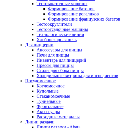
Тестозакаточные машины
Формирование батонов
Формирование рогаликов
Формирование французских багетов
Тестоокруглители
Тестоотсадочные машины
Технологические линии
Хлебопекарная печь
Для пиццерии
Аксессуары для пиццы
Печи для пиццы
Инвентарь для пиццерий
Прессы для пиццы
Столы для сбора пиццы
Холодильные витрины для ингредиентов
Посудомоечное
Котломоечное
Купольные
Стаканомоечные
Туннельные
Фронтальные
Аксессуары
Расходные материалы
Линии раздачи
Линии раздачи «Abat»