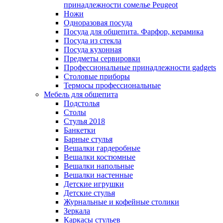
принадлежности сомелье Peugeot
Ножи
Одноразовая посуда
Посуда для общепита. Фарфор, керамика
Посуда из стекла
Посуда кухонная
Предметы сервировки
Профессиональные принадлежности gadgets
Столовые приборы
Термосы профессиональные
Мебель для общепита
Подстолья
Столы
Стулья 2018
Банкетки
Барные стулья
Вешалки гардеробные
Вешалки костюмные
Вешалки напольные
Вешалки настенные
Детские игрушки
Детские стулья
Журнальные и кофейные столики
Зеркала
Каркасы стульев