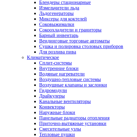
Блендеры стационарные
Измельчители льда
Льдогенераторы
Миксеры для коктелей
Соковыжималки
Сокоохладители и граниторы
Барный инвентарь
Вендинговые торговые автоматы
Сушка и полировка столовых приборов
Для розлива пива
Климатическое
Сплит-системы
Внутренние блоки
Водяные нагреватели
Воздушно-тепловые системы
Воздушные клапаны и заслонки
Гидромодули
Драйкулеры
Канальные вентиляторы
Конвекторы
Наружные блоки
Панельные радиаторы отопления
Приточно-вытяжные установки
Смесительные узлы
Тепловые пушки