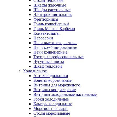
Столы тепловые
Шкафы жарочные
Шкафы расстоечные
Электрокипятильник
Фритюрницы
Гриль конвейерный
Гриль Мангал Барбекю
Конвектоматы
Пароварки
Печи высокоскоростные
Печи комбинированные
Печи конвейерные
Тостеры профессиональные
Чугунные плиты
Шкаф тепловой
Холодильное
Автохолодильники
Бонеты морозильные
Витрины для мороженого
Витрины кондитерские
Витрины холодильные настольные
Горки холодильные
Камеры холодильные
Морозильные лари
Столы морозильные