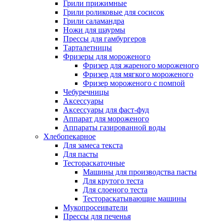
Грили прижимные
Грили роликовые для сосисок
Грили саламандра
Ножи для шаурмы
Прессы для гамбургеров
Тарталетницы
Фризеры для мороженого
Фризер для жареного мороженого
Фризер для мягкого мороженого
Фризер мороженого с помпой
Чебуречницы
Аксессуары
Аксессуары для фаст-фуд
Аппарат для мороженого
Аппараты газированной воды
Хлебопекарное
Для замеса текста
Для пасты
Тестораскаточные
Машины для производства пасты
Для крутого теста
Для слоеного теста
Тестораскатывающие машины
Мукопросеиватели
Прессы для печенья