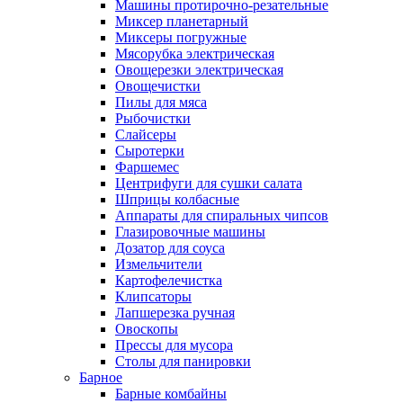
Машины протирочно-резательные
Миксер планетарный
Миксеры погружные
Мясорубка электрическая
Овощерезки электрическая
Овощечистки
Пилы для мяса
Рыбочистки
Слайсеры
Сыротерки
Фаршемес
Центрифуги для сушки салата
Шприцы колбасные
Аппараты для спиральных чипсов
Глазировочные машины
Дозатор для соуса
Измельчители
Картофелечистка
Клипсаторы
Лапшерезка ручная
Овоскопы
Прессы для мусора
Столы для панировки
Барное
Барные комбайны