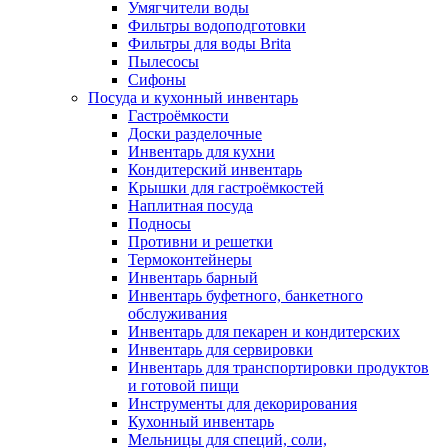
Умягчители воды
Фильтры водоподготовки
Фильтры для воды Brita
Пылесосы
Сифоны
Посуда и кухонный инвентарь
Гастроёмкости
Доски разделочные
Инвентарь для кухни
Кондитерский инвентарь
Крышки для гастроёмкостей
Наплитная посуда
Подносы
Противни и решетки
Термоконтейнеры
Инвентарь барный
Инвентарь буфетного, банкетного
обслуживания
Инвентарь для пекарен и кондитерских
Инвентарь для сервировки
Инвентарь для транспортировки продуктов
и готовой пищи
Инструменты для декорирования
Кухонный инвентарь
Мельницы для специй, соли,