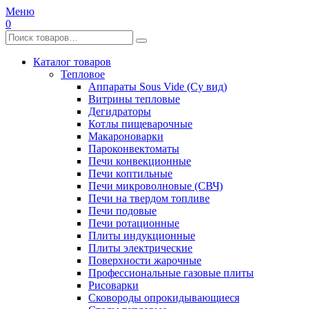
Меню
0
Каталог товаров
Тепловое
Аппараты Sous Vide (Су вид)
Витрины тепловые
Дегидраторы
Котлы пищеварочные
Макароноварки
Пароконвектоматы
Печи конвекционные
Печи коптильные
Печи микроволновые (СВЧ)
Печи на твердом топливе
Печи подовые
Печи ротационные
Плиты индукционные
Плиты электрические
Поверхности жарочные
Профессиональные газовые плиты
Рисоварки
Сковороды опрокидывающиеся