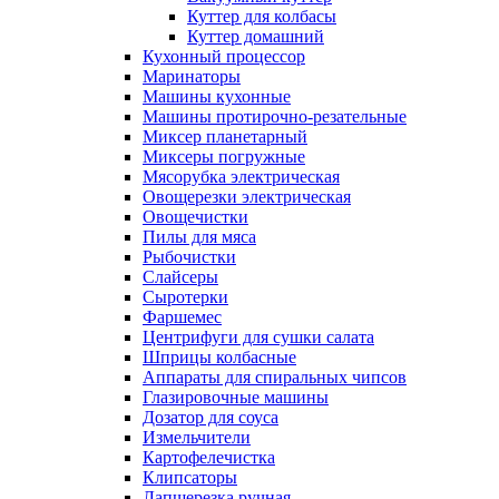
Куттер для колбасы
Куттер домашний
Кухонный процессор
Маринаторы
Машины кухонные
Машины протирочно-резательные
Миксер планетарный
Миксеры погружные
Мясорубка электрическая
Овощерезки электрическая
Овощечистки
Пилы для мяса
Рыбочистки
Слайсеры
Сыротерки
Фаршемес
Центрифуги для сушки салата
Шприцы колбасные
Аппараты для спиральных чипсов
Глазировочные машины
Дозатор для соуса
Измельчители
Картофелечистка
Клипсаторы
Лапшерезка ручная