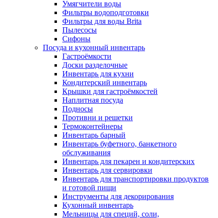
Умягчители воды
Фильтры водоподготовки
Фильтры для воды Brita
Пылесосы
Сифоны
Посуда и кухонный инвентарь
Гастроёмкости
Доски разделочные
Инвентарь для кухни
Кондитерский инвентарь
Крышки для гастроёмкостей
Наплитная посуда
Подносы
Противни и решетки
Термоконтейнеры
Инвентарь барный
Инвентарь буфетного, банкетного
обслуживания
Инвентарь для пекарен и кондитерских
Инвентарь для сервировки
Инвентарь для транспортировки продуктов
и готовой пищи
Инструменты для декорирования
Кухонный инвентарь
Мельницы для специй, соли,