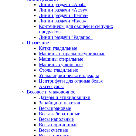
Линии раздачи «Abat»
Линии раздачи «Atesy»
Линии раздачи «Iterma»
Линии раздачи «Rada»
Контейнеры для овощей и сыпучих
продуктов
Линии раздачи "Радапро"
Прачечное
Катки гладильные
Машины стирально-сушильные
Машины стиральные
Машины сушильные
Столы гладильные
Упаковщики белья и одежды
Центрифуги для отжима белья
Аксессуары
Весовое и упаковочное
Датеры и этикировщики
Запайщики пакетов
Весы крановые
Весы лабораторные
Весы напольные
Весы порционные
Весы счетные
Весы торговые