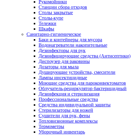
Рукомойники
Станции сбора отходов
Столы закрытые
Столы-купе
Тележки
Шкафы
Санитарно-гигиеническое
Баки и контейнеры для мусора
Водонагреватели накопительные
Дезинфекторы для рук
Дезинфицирующие средства (Антисептики)
Диспоузер для раковины
Дозаторы для мыла
Душирующие устройства, смесители
Лампы инсектицидные
Моющие средства для пароконвектоматов
Облучатель-рециркулятор бактерицидный
Дезинфекция и стерилизация
Профессиональные средства
Средства индивидуальной защиты
Стерилизаторы для ножей
Сушители для рук, фены
Тепловизионные комплексы
Термометры
Уборочный инвентарь