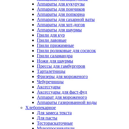
Аппараты для кукурузы
Аппараты для пончиков
Аппараты для попкорна
Аппараты для сахарной ваты
Аппараты для хот-догов
Аппараты для шаурмы
Грили для кур
Грили лавовые
Грили прижимные
Грили роликовые для сосисок
Грили саламандра
Ножи для шаурмы
Прессы для гамбургеров
Тарталетницы
Фризеры для мороженого
Чебуречницы
Аксессуары
Аксессуары для фаст-фуд
Аппарат для мороженого
Аппараты газированной воды
Хлебопекарное
Для замеса текста
Для пасты
Тестораскаточные
Мукопросеиватели