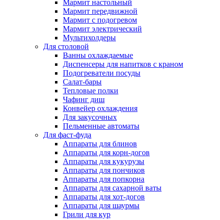
Мармит настольный
Мармит передвижной
Мармит с подогревом
Мармит электрический
Мультихолдеры
Для столовой
Ванны охлаждаемые
Диспенсеры для напитков с краном
Подогреватели посуды
Салат-бары
Тепловые полки
Чафинг диш
Конвейер охлаждения
Для закусочных
Пельменные автоматы
Для фаст-фуда
Аппараты для блинов
Аппараты для корн-догов
Аппараты для кукурузы
Аппараты для пончиков
Аппараты для попкорна
Аппараты для сахарной ваты
Аппараты для хот-догов
Аппараты для шаурмы
Грили для кур