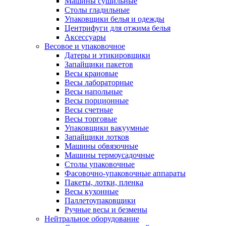
Машины сушильные
Столы гладильные
Упаковщики белья и одежды
Центрифуги для отжима белья
Аксессуары
Весовое и упаковочное
Датеры и этикировщики
Запайщики пакетов
Весы крановые
Весы лабораторные
Весы напольные
Весы порционные
Весы счетные
Весы торговые
Упаковщики вакуумные
Запайщики лотков
Машины обвязочные
Машины термоусадочные
Столы упаковочные
Фасовочно-упаковочные аппараты
Пакеты, лотки, пленка
Весы кухонные
Паллетоупаковщики
Ручные весы и безмены
Нейтральное оборудование