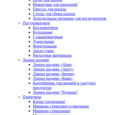
Инвентарь для пиццерий
Прессы для пиццы
Столы для сбора пиццы
Холодильные витрины для ингредиентов
Посудомоечное
Котломоечное
Купольные
Стаканомоечные
Туннельные
Фронтальные
Аксессуары
Расходные материалы
Линии раздачи
Линии раздачи «Abat»
Линии раздачи «Atesy»
Линии раздачи «Iterma»
Линии раздачи «Rada»
Контейнеры для овощей и сыпучих
продуктов
Линии раздачи "Радапро"
Прачечное
Катки гладильные
Машины стирально-сушильные
Машины стиральные