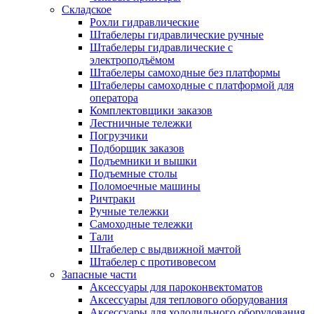
Складское
Рохли гидравлические
Штабелеры гидравлические ручные
Штабелеры гидравлические с
электроподъёмом
Штабелеры самоходные без платформы
Штабелеры самоходные с платформой для
оператора
Комплектовщики заказов
Лестничные тележки
Погрузчики
Подборщик заказов
Подъемники и вышки
Подъемные столы
Поломоечные машины
Ричтраки
Ручные тележки
Самоходные тележки
Тали
Штабелер с выдвижной мачтой
Штабелер с противовесом
Запасные части
Аксессуары для пароконвектоматов
Аксессуары для теплового оборудования
Аксессуары для холодильного оборудования