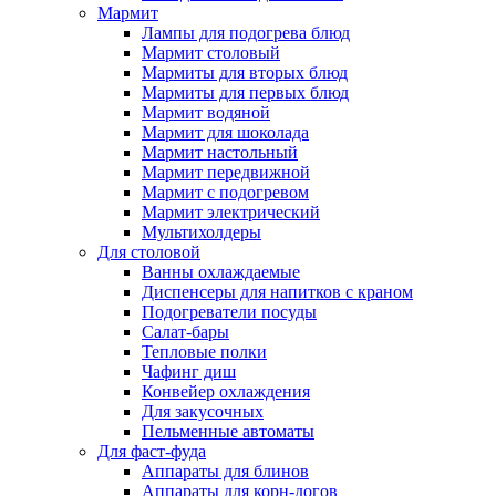
Мармит
Лампы для подогрева блюд
Мармит столовый
Мармиты для вторых блюд
Мармиты для первых блюд
Мармит водяной
Мармит для шоколада
Мармит настольный
Мармит передвижной
Мармит с подогревом
Мармит электрический
Мультихолдеры
Для столовой
Ванны охлаждаемые
Диспенсеры для напитков с краном
Подогреватели посуды
Салат-бары
Тепловые полки
Чафинг диш
Конвейер охлаждения
Для закусочных
Пельменные автоматы
Для фаст-фуда
Аппараты для блинов
Аппараты для корн-догов