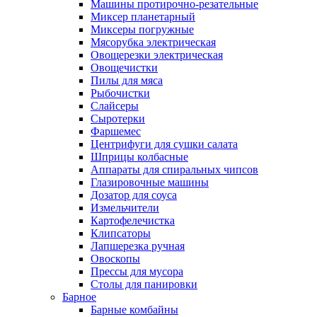
Машины протирочно-резательные
Миксер планетарный
Миксеры погружные
Мясорубка электрическая
Овощерезки электрическая
Овощечистки
Пилы для мяса
Рыбочистки
Слайсеры
Сыротерки
Фаршемес
Центрифуги для сушки салата
Шприцы колбасные
Аппараты для спиральных чипсов
Глазировочные машины
Дозатор для соуса
Измельчители
Картофелечистка
Клипсаторы
Лапшерезка ручная
Овоскопы
Прессы для мусора
Столы для панировки
Барное
Барные комбайны