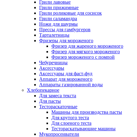
Грили лавовые
Грили прижимные
Грили роликовые для сосисок
Грили саламандра
Ножи для шаурмы
Прессы для гамбургеров
Тарталетницы
Фризеры для мороженого
Фризер для жареного мороженого
Фризер для мягкого мороженого
Фризер мороженого с помпой
Чебуречницы
Аксессуары
Аксессуары для фаст-фуд
Аппарат для мороженого
Аппараты газированной воды
Хлебопекарное
Для замеса текста
Для пасты
Тестораскаточные
Машины для производства пасты
Для крутого теста
Для слоеного теста
Тестораскатывающие машины
Мукопросеиватели