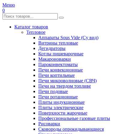
Меню
0
Каталог товаров
Тепловое
Аппараты Sous Vide (Су вид)
Витрины тепловые
Дегидраторы
Котлы пищеварочные
Макароноварки
Пароконвектоматы
Печи конвекционные
Печи коптильные
Печи микроволновые (СВЧ)
Печи на твердом топливе
Печи подовые
Печи ротационные
Плиты индукционные
Плиты электрические
Поверхности жарочные
Профессиональные газовые плиты
Рисоварки
Сковороды опрокидывающиеся