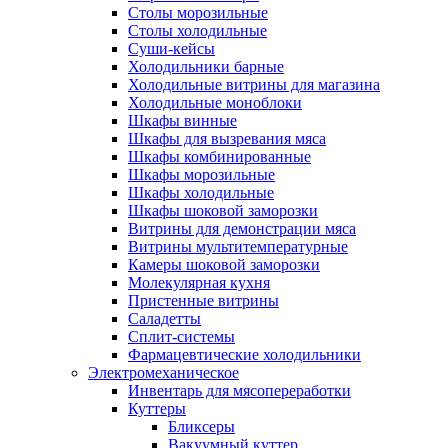
Столы морозильные
Столы холодильные
Суши-кейсы
Холодильники барные
Холодильные витрины для магазина
Холодильные моноблоки
Шкафы винные
Шкафы для вызревания мяса
Шкафы комбинированные
Шкафы морозильные
Шкафы холодильные
Шкафы шоковой заморозки
Витрины для демонстрации мяса
Витрины мультитемпературные
Камеры шоковой заморозки
Молекулярная кухня
Пристенные витрины
Саладетты
Сплит-системы
Фармацевтические холодильники
Электромеханическое
Инвентарь для мясопереработки
Куттеры
Бликсеры
Вакуумный куттер