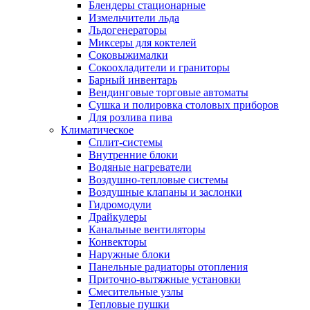
Блендеры стационарные
Измельчители льда
Льдогенераторы
Миксеры для коктелей
Соковыжималки
Сокоохладители и граниторы
Барный инвентарь
Вендинговые торговые автоматы
Сушка и полировка столовых приборов
Для розлива пива
Климатическое
Сплит-системы
Внутренние блоки
Водяные нагреватели
Воздушно-тепловые системы
Воздушные клапаны и заслонки
Гидромодули
Драйкулеры
Канальные вентиляторы
Конвекторы
Наружные блоки
Панельные радиаторы отопления
Приточно-вытяжные установки
Смесительные узлы
Тепловые пушки