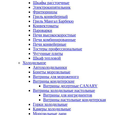
Шкафы расстоечные
Электрокипятильник
Фритюрницы
Гриль конвейерный
Гриль Мангал Барбекю
Конвектоматы
Пароварки
Печи высокоскоростные
Печи комбинированные
Печи конвейерные
Тостеры профессиональные
Чугунные плиты
Шкаф тепловой
Холодильное
Автохолодильники
Бонеты морозильные
Витрины для мороженого
Витрины кондитерские
Витрины десертные CANARY
Витрины холодильные настольные
Витрины для ингредиентов
Витрины настольные кондитерская
Горки холодильные
Камеры холодильные
Морозильные лари