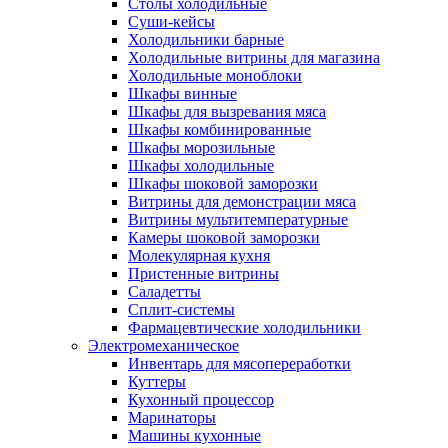
Столы холодильные
Суши-кейсы
Холодильники барные
Холодильные витрины для магазина
Холодильные моноблоки
Шкафы винные
Шкафы для вызревания мяса
Шкафы комбинированные
Шкафы морозильные
Шкафы холодильные
Шкафы шоковой заморозки
Витрины для демонстрации мяса
Витрины мультитемпературные
Камеры шоковой заморозки
Молекулярная кухня
Пристенные витрины
Саладетты
Сплит-системы
Фармацевтические холодильники
Электромеханическое
Инвентарь для мясопереработки
Куттеры
Кухонный процессор
Маринаторы
Машины кухонные