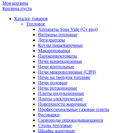
Моя корзина
Корзина пуста
Каталог товаров
Тепловое
Аппараты Sous Vide (Су вид)
Витрины тепловые
Дегидраторы
Котлы пищеварочные
Макароноварки
Пароконвектоматы
Печи конвекционные
Печи коптильные
Печи микроволновые (СВЧ)
Печи на твердом топливе
Печи подовые
Печи ротационные
Плиты индукционные
Плиты электрические
Поверхности жарочные
Профессиональные газовые плиты
Рисоварки
Сковороды опрокидывающиеся
Столы тепловые
Шкафы жарочные