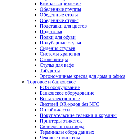
Компакт-прихожие
Обеденные группы
Обеденные столы
Обеденные стулья
Подставки для цветов
Подстолья
Полки для обуви
Полубарные стулья
Сидения стульев
Системы хранения
Столешницы
Стулья для кафе
Табуреты
Эргономичные кресла для дома и офиса
Торговое и банковское
POS оборудование
Банковское оборудование
Весы электронные
Дисплей QR-кодов без NFC
Онлайн-кассы
Покупательские тележки и корзины
Принтеры этикеток
Сканеры штрих-кода
Терминалы сбора данных
Чековые принтеры