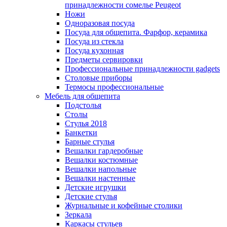
принадлежности сомелье Peugeot
Ножи
Одноразовая посуда
Посуда для общепита. Фарфор, керамика
Посуда из стекла
Посуда кухонная
Предметы сервировки
Профессиональные принадлежности gadgets
Столовые приборы
Термосы профессиональные
Мебель для общепита
Подстолья
Столы
Стулья 2018
Банкетки
Барные стулья
Вешалки гардеробные
Вешалки костюмные
Вешалки напольные
Вешалки настенные
Детские игрушки
Детские стулья
Журнальные и кофейные столики
Зеркала
Каркасы стульев