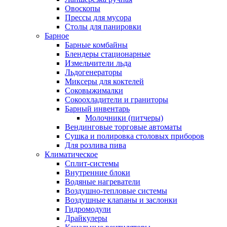
Овоскопы
Прессы для мусора
Столы для панировки
Барное
Барные комбайны
Блендеры стационарные
Измельчители льда
Льдогенераторы
Миксеры для коктелей
Соковыжималки
Сокоохладители и граниторы
Барный инвентарь
Молочники (питчеры)
Вендинговые торговые автоматы
Сушка и полировка столовых приборов
Для розлива пива
Климатическое
Сплит-системы
Внутренние блоки
Водяные нагреватели
Воздушно-тепловые системы
Воздушные клапаны и заслонки
Гидромодули
Драйкулеры