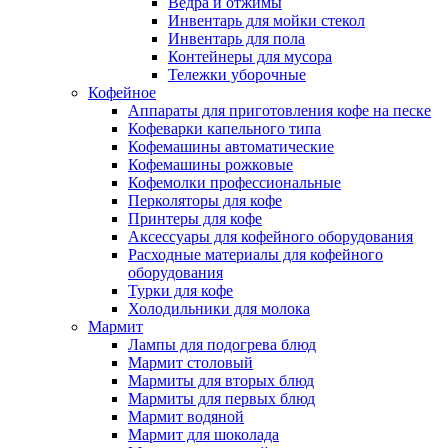
Ведра и отжимы
Инвентарь для мойки стекол
Инвентарь для пола
Контейнеры для мусора
Тележки уборочные
Кофейное
Аппараты для приготовления кофе на песке
Кофеварки капельного типа
Кофемашины автоматические
Кофемашины рожковые
Кофемолки профессиональные
Перколяторы для кофе
Принтеры для кофе
Аксессуары для кофейного оборудования
Расходные материалы для кофейного
оборудования
Турки для кофе
Холодильники для молока
Мармит
Лампы для подогрева блюд
Мармит столовый
Мармиты для вторых блюд
Мармиты для первых блюд
Мармит водяной
Мармит для шоколада