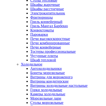
Столы тепловые
Шкафы жарочные
Шкафы расстоечные
Электрокипятильник
Фритюрницы
Гриль конвейерный
Гриль Мангал Барбекю
Конвектоматы
Пароварки
Печи высокоскоростные
Печи комбинированные
Печи конвейерные
Тостеры профессиональные
Чугунные плиты
Шкаф тепловой
Холодильное
Автохолодильники
Бонеты морозильные
Витрины для мороженого
Витрины кондитерские
Витрины холодильные настольные
Горки холодильные
Камеры холодильные
Морозильные лари
Столы морозильные