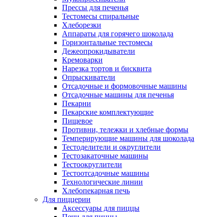
Прессы для печенья
Тестомесы спиральные
Хлеборезки
Аппараты для горячего шоколада
Горизонтальные тестомесы
Дежеопрокидыватели
Кремоварки
Нарезка тортов и бисквита
Опрыскиватели
Отсадочные и формовочные машины
Отсадочные машины для печенья
Пекарни
Пекарские комплектующие
Пищевое
Противни, тележки и хлебные формы
Темперирующие машины для шоколада
Тестоделители и округлители
Тестозакаточные машины
Тестоокруглители
Тестоотсадочные машины
Технологические линии
Хлебопекарная печь
Для пиццерии
Аксессуары для пиццы
Печи для пиццы