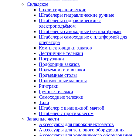
Складское
Рохли гидравлические
Штабелеры гидравлические ручные
Штабелеры гидравлические с
электроподъёмом
Штабелеры самоходные без платформы
Штабелеры самоходные с платформой для
оператора
Комплектовщики заказов
Лестничные тележки
Погрузчики
Подборщик заказов
Подъемники и вышки
Подъемные столы
Поломоечные машины
Ричтраки
Ручные тележки
Самоходные тележки
Тали
Штабелер с выдвижной мачтой
Штабелер с противовесом
Запасные части
Аксессуары для пароконвектоматов
Аксессуары для теплового оборудования
Аксессуары для холодильного оборудования