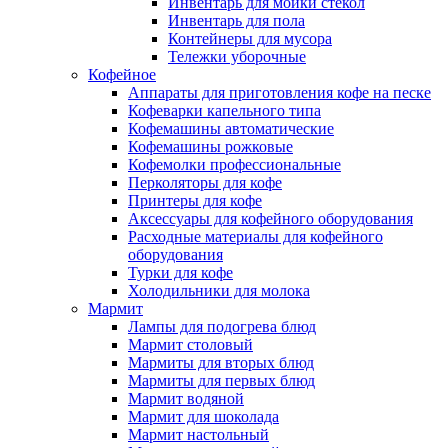
Инвентарь для мойки стекол
Инвентарь для пола
Контейнеры для мусора
Тележки уборочные
Кофейное
Аппараты для приготовления кофе на песке
Кофеварки капельного типа
Кофемашины автоматические
Кофемашины рожковые
Кофемолки профессиональные
Перколяторы для кофе
Принтеры для кофе
Аксессуары для кофейного оборудования
Расходные материалы для кофейного
оборудования
Турки для кофе
Холодильники для молока
Мармит
Лампы для подогрева блюд
Мармит столовый
Мармиты для вторых блюд
Мармиты для первых блюд
Мармит водяной
Мармит для шоколада
Мармит настольный