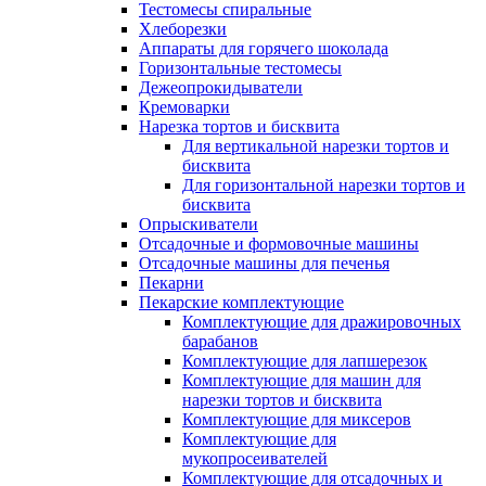
Тестомесы спиральные
Хлеборезки
Аппараты для горячего шоколада
Горизонтальные тестомесы
Дежеопрокидыватели
Кремоварки
Нарезка тортов и бисквита
Для вертикальной нарезки тортов и
бисквита
Для горизонтальной нарезки тортов и
бисквита
Опрыскиватели
Отсадочные и формовочные машины
Отсадочные машины для печенья
Пекарни
Пекарские комплектующие
Комплектующие для дражировочных
барабанов
Комплектующие для лапшерезок
Комплектующие для машин для
нарезки тортов и бисквита
Комплектующие для миксеров
Комплектующие для
мукопросеивателей
Комплектующие для отсадочных и