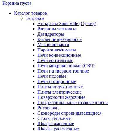
Корзина пуста
Каталог товаров
Тепловое
Аппараты Sous Vide (Су вид)
Витрины тепловые
Дегидраторы
Котлы пищеварочные
Макароноварки
Пароконвектоматы
Печи конвекционные
Печи коптильные
Печи микроволновые (СВЧ)
Печи на твердом топливе
Печи подовые
Печи ротационные
Плиты индукционные
Плиты электрические
Поверхности жарочные
Профессиональные газовые плиты
Рисоварки
Сковороды опрокидывающиеся
Столы тепловые
Шкафы жарочные
Шкафы расстоечные