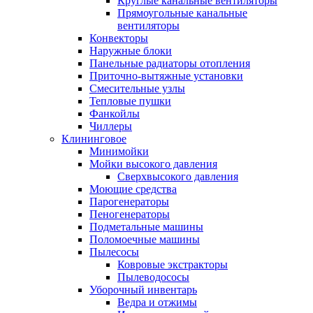
Круглые канальные вентиляторы
Прямоугольные канальные
вентиляторы
Конвекторы
Наружные блоки
Панельные радиаторы отопления
Приточно-вытяжные установки
Смесительные узлы
Тепловые пушки
Фанкойлы
Чиллеры
Клининговое
Минимойки
Мойки высокого давления
Сверхвысокого давления
Моющие средства
Парогенераторы
Пеногенераторы
Подметальные машины
Поломоечные машины
Пылесосы
Ковровые экстракторы
Пылеводососы
Уборочный инвентарь
Ведра и отжимы