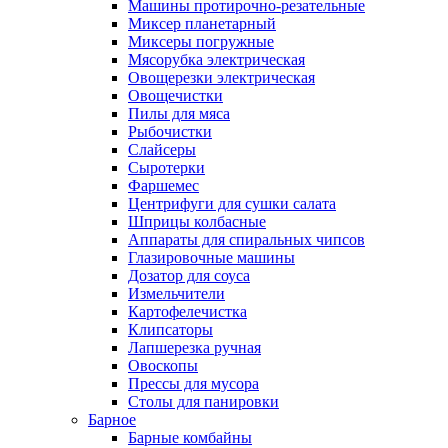
Машины протирочно-резательные
Миксер планетарный
Миксеры погружные
Мясорубка электрическая
Овощерезки электрическая
Овощечистки
Пилы для мяса
Рыбочистки
Слайсеры
Сыротерки
Фаршемес
Центрифуги для сушки салата
Шприцы колбасные
Аппараты для спиральных чипсов
Глазировочные машины
Дозатор для соуса
Измельчители
Картофелечистка
Клипсаторы
Лапшерезка ручная
Овоскопы
Прессы для мусора
Столы для панировки
Барное
Барные комбайны