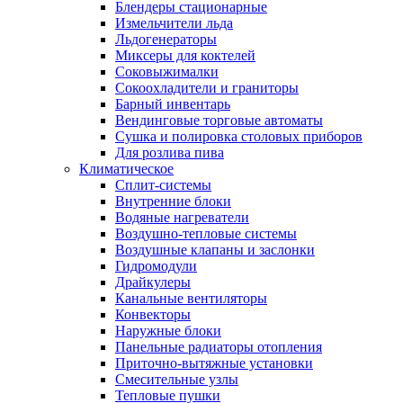
Блендеры стационарные
Измельчители льда
Льдогенераторы
Миксеры для коктелей
Соковыжималки
Сокоохладители и граниторы
Барный инвентарь
Вендинговые торговые автоматы
Сушка и полировка столовых приборов
Для розлива пива
Климатическое
Сплит-системы
Внутренние блоки
Водяные нагреватели
Воздушно-тепловые системы
Воздушные клапаны и заслонки
Гидромодули
Драйкулеры
Канальные вентиляторы
Конвекторы
Наружные блоки
Панельные радиаторы отопления
Приточно-вытяжные установки
Смесительные узлы
Тепловые пушки