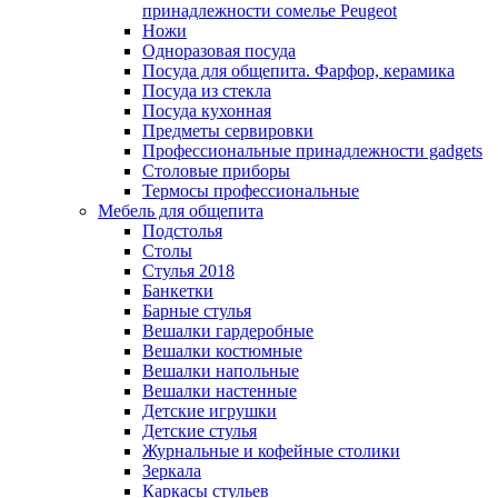
принадлежности сомелье Peugeot
Ножи
Одноразовая посуда
Посуда для общепита. Фарфор, керамика
Посуда из стекла
Посуда кухонная
Предметы сервировки
Профессиональные принадлежности gadgets
Столовые приборы
Термосы профессиональные
Мебель для общепита
Подстолья
Столы
Стулья 2018
Банкетки
Барные стулья
Вешалки гардеробные
Вешалки костюмные
Вешалки напольные
Вешалки настенные
Детские игрушки
Детские стулья
Журнальные и кофейные столики
Зеркала
Каркасы стульев