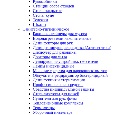
Рукомойники
Станции сбора отходов
Столы закрытые
Столы-купе
Тележки
Шкафы
Санитарно-гигиеническое
Баки и контейнеры для мусора
Водонагреватели накопительные
Дезинфекторы для рук
Дезинфицирующие средства (Антисептики)
Диспоузер для раковины
Дозаторы для мыла
Душирующие устройства, смесители
Лампы инсектицидные
Моющие средства для пароконвектоматов
Облучатель-рециркулятор бактерицидный
Дезинфекция и стерилизация
Профессиональные средства
Средства индивидуальной защиты
Стерилизаторы для ножей
Сушители для рук, фены
Тепловизионные комплексы
Термометры
Уборочный инвентарь