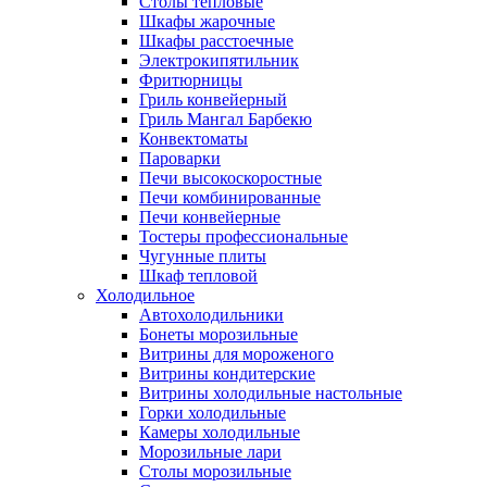
Столы тепловые
Шкафы жарочные
Шкафы расстоечные
Электрокипятильник
Фритюрницы
Гриль конвейерный
Гриль Мангал Барбекю
Конвектоматы
Пароварки
Печи высокоскоростные
Печи комбинированные
Печи конвейерные
Тостеры профессиональные
Чугунные плиты
Шкаф тепловой
Холодильное
Автохолодильники
Бонеты морозильные
Витрины для мороженого
Витрины кондитерские
Витрины холодильные настольные
Горки холодильные
Камеры холодильные
Морозильные лари
Столы морозильные