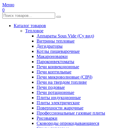
Меню
0
Каталог товаров
Тепловое
Аппараты Sous Vide (Су вид)
Витрины тепловые
Дегидраторы
Котлы пищеварочные
Макароноварки
Пароконвектоматы
Печи конвекционные
Печи коптильные
Печи микроволновые (СВЧ)
Печи на твердом топливе
Печи подовые
Печи ротационные
Плиты индукционные
Плиты электрические
Поверхности жарочные
Профессиональные газовые плиты
Рисоварки
Сковороды опрокидывающиеся