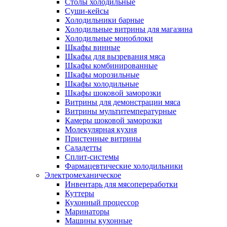
Столы холодильные
Суши-кейсы
Холодильники барные
Холодильные витрины для магазина
Холодильные моноблоки
Шкафы винные
Шкафы для вызревания мяса
Шкафы комбинированные
Шкафы морозильные
Шкафы холодильные
Шкафы шоковой заморозки
Витрины для демонстрации мяса
Витрины мультитемпературные
Камеры шоковой заморозки
Молекулярная кухня
Пристенные витрины
Саладетты
Сплит-системы
Фармацевтические холодильники
Электромеханическое
Инвентарь для мясопереработки
Куттеры
Кухонный процессор
Маринаторы
Машины кухонные