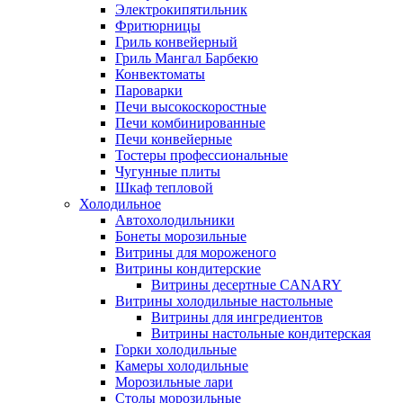
Электрокипятильник
Фритюрницы
Гриль конвейерный
Гриль Мангал Барбекю
Конвектоматы
Пароварки
Печи высокоскоростные
Печи комбинированные
Печи конвейерные
Тостеры профессиональные
Чугунные плиты
Шкаф тепловой
Холодильное
Автохолодильники
Бонеты морозильные
Витрины для мороженого
Витрины кондитерские
Витрины десертные CANARY
Витрины холодильные настольные
Витрины для ингредиентов
Витрины настольные кондитерская
Горки холодильные
Камеры холодильные
Морозильные лари
Столы морозильные