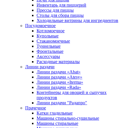
Инвентарь для пиццерий
Прессы для пиццы
Столы для сбора пиццы
Холодильные витрины для ингредиентов
Посудомоечное
Котломоечное
Купольные
Стаканомоечные
Туннельные
Фронтальные
Аксессуары
Расходные материалы
Линии раздачи
Линии раздачи «Abat»
Линии раздачи «Atesy»
Линии раздачи «Iterma»
Линии раздачи «Rada»
Контейнеры для овощей и сыпучих
продуктов
Линии раздачи "Радапро"
Прачечное
Катки гладильные
Машины стирально-сушильные
Машины стиральные