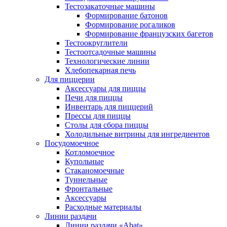
Тестозакаточные машины
Формирование батонов
Формирование рогаликов
Формирование французских багетов
Тестоокруглители
Тестоотсадочные машины
Технологические линии
Хлебопекарная печь
Для пиццерии
Аксессуары для пиццы
Печи для пиццы
Инвентарь для пиццерий
Прессы для пиццы
Столы для сбора пиццы
Холодильные витрины для ингредиентов
Посудомоечное
Котломоечное
Купольные
Стаканомоечные
Туннельные
Фронтальные
Аксессуары
Расходные материалы
Линии раздачи
Линии раздачи «Abat»