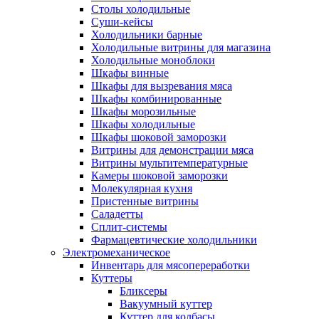
Столы холодильные
Суши-кейсы
Холодильники барные
Холодильные витрины для магазина
Холодильные моноблоки
Шкафы винные
Шкафы для вызревания мяса
Шкафы комбинированные
Шкафы морозильные
Шкафы холодильные
Шкафы шоковой заморозки
Витрины для демонстрации мяса
Витрины мультитемпературные
Камеры шоковой заморозки
Молекулярная кухня
Пристенные витрины
Саладетты
Сплит-системы
Фармацевтические холодильники
Электромеханическое
Инвентарь для мясопереработки
Куттеры
Бликсеры
Вакуумный куттер
Куттер для колбасы