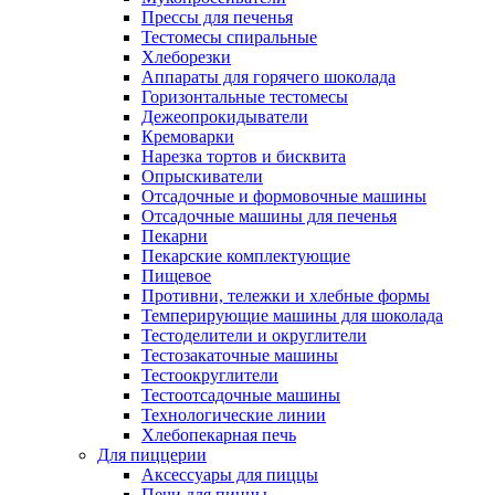
Прессы для печенья
Тестомесы спиральные
Хлеборезки
Аппараты для горячего шоколада
Горизонтальные тестомесы
Дежеопрокидыватели
Кремоварки
Нарезка тортов и бисквита
Опрыскиватели
Отсадочные и формовочные машины
Отсадочные машины для печенья
Пекарни
Пекарские комплектующие
Пищевое
Противни, тележки и хлебные формы
Темперирующие машины для шоколада
Тестоделители и округлители
Тестозакаточные машины
Тестоокруглители
Тестоотсадочные машины
Технологические линии
Хлебопекарная печь
Для пиццерии
Аксессуары для пиццы
Печи для пиццы