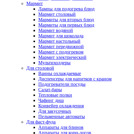
Мармит
Лампы для подогрева блюд
Мармит столовый
Мармиты для вторых блюд
Мармиты для первых блюд
Мармит водяной
Мармит для шоколада
Мармит настольный
Мармит передвижной
Мармит с подогревом
Мармит электрический
Мультихолдеры
Для столовой
Ванны охлаждаемые
Диспенсеры для напитков с краном
Подогреватели посуды
Салат-бары
Тепловые полки
Чафинг диш
Конвейер охлаждения
Для закусочных
Пельменные автоматы
Для фаст-фуда
Аппараты для блинов
Аппараты для корн-догов