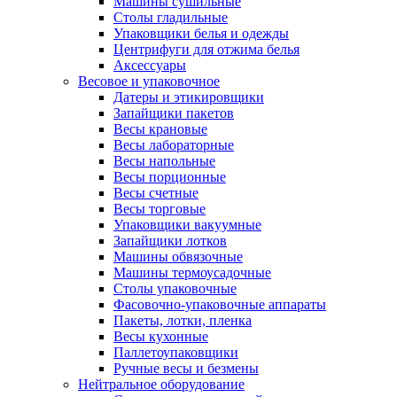
Машины сушильные
Столы гладильные
Упаковщики белья и одежды
Центрифуги для отжима белья
Аксессуары
Весовое и упаковочное
Датеры и этикировщики
Запайщики пакетов
Весы крановые
Весы лабораторные
Весы напольные
Весы порционные
Весы счетные
Весы торговые
Упаковщики вакуумные
Запайщики лотков
Машины обвязочные
Машины термоусадочные
Столы упаковочные
Фасовочно-упаковочные аппараты
Пакеты, лотки, пленка
Весы кухонные
Паллетоупаковщики
Ручные весы и безмены
Нейтральное оборудование