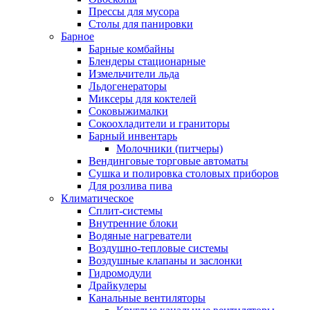
Прессы для мусора
Столы для панировки
Барное
Барные комбайны
Блендеры стационарные
Измельчители льда
Льдогенераторы
Миксеры для коктелей
Соковыжималки
Сокоохладители и граниторы
Барный инвентарь
Молочники (питчеры)
Вендинговые торговые автоматы
Сушка и полировка столовых приборов
Для розлива пива
Климатическое
Сплит-системы
Внутренние блоки
Водяные нагреватели
Воздушно-тепловые системы
Воздушные клапаны и заслонки
Гидромодули
Драйкулеры
Канальные вентиляторы