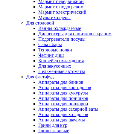
Мармит передвижной
Мармит с подогревом
Мармит электрический
Мультихолдеры
Для столовой
Ванны охлаждаемые
Диспенсеры для напитков с краном
Подогреватели посуды
Салат-бары
Тепловые полки
Чафинг диш
Конвейер охлаждения
Для закусочных
Пельменные автоматы
Для фаст-фуда
Аппараты для блинов
Аппараты для корн-догов
Аппараты для кукурузы
Аппараты для пончиков
Аппараты для попкорна
Аппараты для сахарной ваты
Аппараты для хот-догов
Аппараты для шаурмы
Грили для кур
Грили лавовые