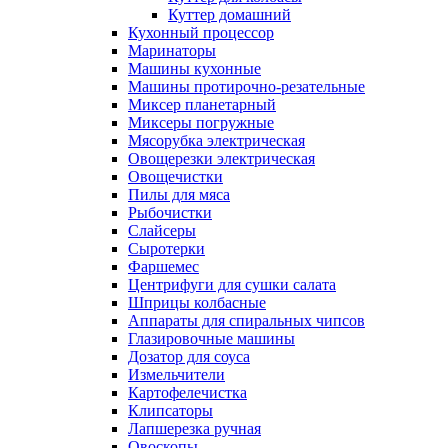
Куттер домашний
Кухонный процессор
Маринаторы
Машины кухонные
Машины протирочно-резательные
Миксер планетарный
Миксеры погружные
Мясорубка электрическая
Овощерезки электрическая
Овощечистки
Пилы для мяса
Рыбочистки
Слайсеры
Сыротерки
Фаршемес
Центрифуги для сушки салата
Шприцы колбасные
Аппараты для спиральных чипсов
Глазировочные машины
Дозатор для соуса
Измельчители
Картофелечистка
Клипсаторы
Лапшерезка ручная
Овоскопы