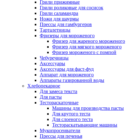
Грили прижимные
Грили роликовые для сосисок
Грили саламандра
Ножи для шаурмы
Прессы для гамбургеров
Тарталетницы
Фризеры для мороженого
Фризер для жареного мороженого
Фризер для мягкого мороженого
Фризер мороженого с помпой
Чебуречницы
Аксессуары
Аксессуары для фаст-фуд
Аппарат для мороженого
Аппараты газированной воды
Хлебопекарное
Для замеса текста
Для пасты
Тестораскаточные
Машины для производства пасты
Для крутого теста
Для слоеного теста
Тестораскатывающие машины
Мукопросеиватели
Прессы для печенья