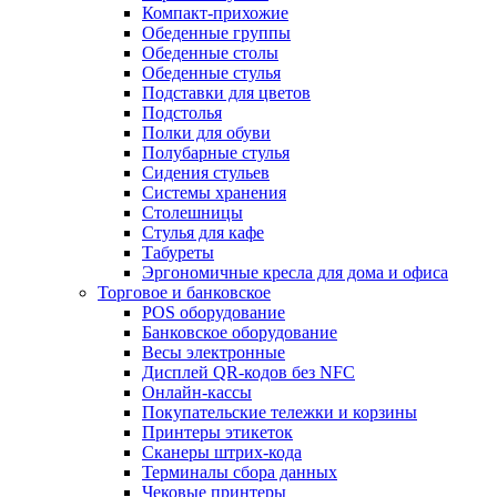
Компакт-прихожие
Обеденные группы
Обеденные столы
Обеденные стулья
Подставки для цветов
Подстолья
Полки для обуви
Полубарные стулья
Сидения стульев
Системы хранения
Столешницы
Стулья для кафе
Табуреты
Эргономичные кресла для дома и офиса
Торговое и банковское
POS оборудование
Банковское оборудование
Весы электронные
Дисплей QR-кодов без NFC
Онлайн-кассы
Покупательские тележки и корзины
Принтеры этикеток
Сканеры штрих-кода
Терминалы сбора данных
Чековые принтеры