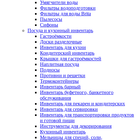
Умягчители воды
Фильтры водоподготовки
Фильтры для воды Brita
Пылесосы
Сифоны
Посуда и кухонный инвентарь
Гастроёмкости
Доски разделочные
Инвентарь для кухни
Кондитерский инвентарь
Крышки для гастроёмкостей
Наплитная посуда
Подносы
Противни и решетки
Термоконтейнеры
Инвентарь барный
Инвентарь буфетного, банкетного
обслуживания
Инвентарь для пекарен и кондитерских
Инвентарь для сервировки
Инвентарь для транспортировки продуктов
и готовой пищи
Инструменты для декорирования
Кухонный инвентарь
Мельницы для специй, соли,