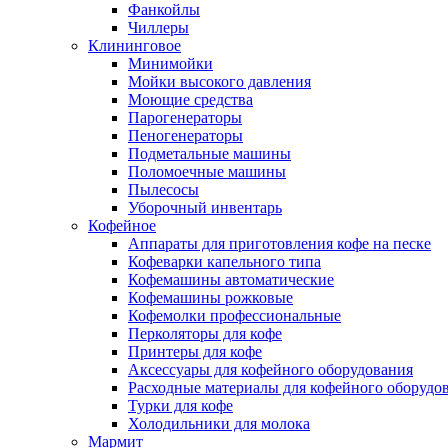
Фанкойлы
Чиллеры
Клининговое
Минимойки
Мойки высокого давления
Моющие средства
Парогенераторы
Пеногенераторы
Подметальные машины
Поломоечные машины
Пылесосы
Уборочный инвентарь
Кофейное
Аппараты для приготовления кофе на песке
Кофеварки капельного типа
Кофемашины автоматические
Кофемашины рожковые
Кофемолки профессиональные
Перколяторы для кофе
Принтеры для кофе
Аксессуары для кофейного оборудования
Расходные материалы для кофейного оборудо
Турки для кофе
Холодильники для молока
Мармит