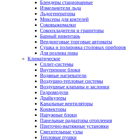
Блендеры стационарные
Измельчители льда
Льдогенераторы
Миксеры для коктелей
Соковыжималки
Сокоохладители и граниторы
Барный инвентарь
Вендинговые торговые автоматы
Сушка и полировка столовых приборов
Для розлива пива
Климатическое
Сплит-системы
Внутренние блоки
Водяные нагреватели
Воздушно-тепловые системы
Воздушные клапаны и заслонки
Гидромодули
Драйкулеры
Канальные вентиляторы
Конвекторы
Наружные блоки
Панельные радиаторы отопления
Приточно-вытяжные установки
Смесительные узлы
Тепловые пушки