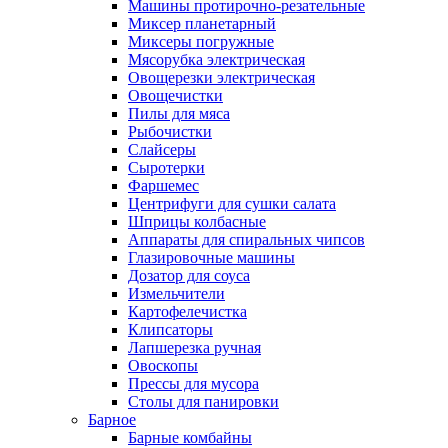
Машины протирочно-резательные
Миксер планетарный
Миксеры погружные
Мясорубка электрическая
Овощерезки электрическая
Овощечистки
Пилы для мяса
Рыбочистки
Слайсеры
Сыротерки
Фаршемес
Центрифуги для сушки салата
Шприцы колбасные
Аппараты для спиральных чипсов
Глазировочные машины
Дозатор для соуса
Измельчители
Картофелечистка
Клипсаторы
Лапшерезка ручная
Овоскопы
Прессы для мусора
Столы для панировки
Барное
Барные комбайны