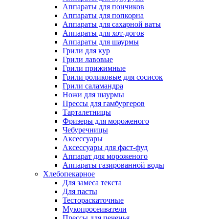
Аппараты для пончиков
Аппараты для попкорна
Аппараты для сахарной ваты
Аппараты для хот-догов
Аппараты для шаурмы
Грили для кур
Грили лавовые
Грили прижимные
Грили роликовые для сосисок
Грили саламандра
Ножи для шаурмы
Прессы для гамбургеров
Тарталетницы
Фризеры для мороженого
Чебуречницы
Аксессуары
Аксессуары для фаст-фуд
Аппарат для мороженого
Аппараты газированной воды
Хлебопекарное
Для замеса текста
Для пасты
Тестораскаточные
Мукопросеиватели
Прессы для печенья