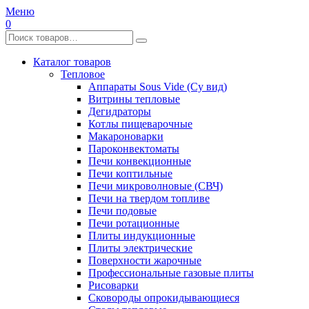
Меню
0
Каталог товаров
Тепловое
Аппараты Sous Vide (Су вид)
Витрины тепловые
Дегидраторы
Котлы пищеварочные
Макароноварки
Пароконвектоматы
Печи конвекционные
Печи коптильные
Печи микроволновые (СВЧ)
Печи на твердом топливе
Печи подовые
Печи ротационные
Плиты индукционные
Плиты электрические
Поверхности жарочные
Профессиональные газовые плиты
Рисоварки
Сковороды опрокидывающиеся