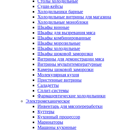
Столы холодильные
Суши-кейсы
Холодильники барные
Холодильные витрины для магазина
Холодильные моноблоки
Шкафы винные
Шкафы для вызревания мяса
Шкафы комбинированные
Шкафы морозильные
Шкафы холодильные
Шкафы шоковой заморозки
Витрины для демонстрации мяса
Витрины мультитемпературные
Камеры шоковой заморозки
Молекулярная кухня
Пристенные витрины
Саладетты
Сплит-системы
Фармацевтические холодильники
Электромеханическое
Инвентарь для мясопереработки
Куттеры
Кухонный процессор
Маринаторы
Машины кухонные