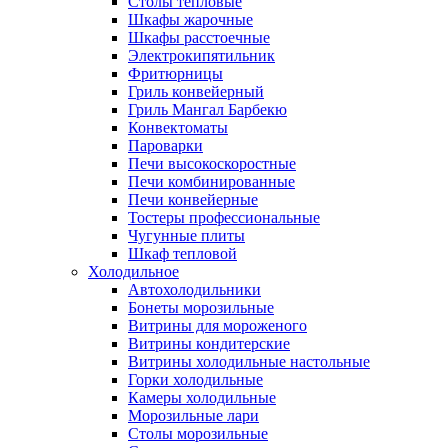
Столы тепловые
Шкафы жарочные
Шкафы расстоечные
Электрокипятильник
Фритюрницы
Гриль конвейерный
Гриль Мангал Барбекю
Конвектоматы
Пароварки
Печи высокоскоростные
Печи комбинированные
Печи конвейерные
Тостеры профессиональные
Чугунные плиты
Шкаф тепловой
Холодильное
Автохолодильники
Бонеты морозильные
Витрины для мороженого
Витрины кондитерские
Витрины холодильные настольные
Горки холодильные
Камеры холодильные
Морозильные лари
Столы морозильные