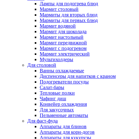
Лампы для подогрева блюд
Мармит столовый
Мармиты для вторых блюд
Мармиты для первых блюд
Мармит водяной
Мармит для шоколада
Мармит настольный
Мармит передвижной
Мармит с подогревом
Мармит электрический
Мультихолдеры
Для столовой
Ванны охлаждаемые
Диспенсеры для напитков с краном
Подогреватели посуды
Салат-бары
Тепловые полки
Чафинг диш
Конвейер охлаждения
Для закусочных
Пельменные автоматы
Для фаст-фуда
Аппараты для блинов
Аппараты для корн-догов
Аппараты для кукурузы