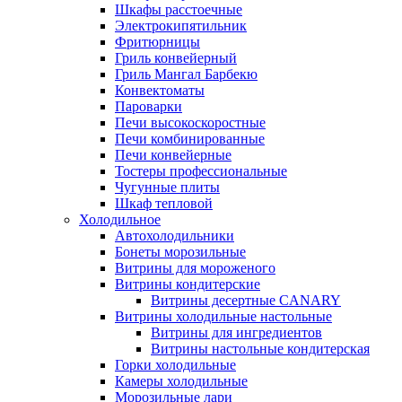
Шкафы расстоечные
Электрокипятильник
Фритюрницы
Гриль конвейерный
Гриль Мангал Барбекю
Конвектоматы
Пароварки
Печи высокоскоростные
Печи комбинированные
Печи конвейерные
Тостеры профессиональные
Чугунные плиты
Шкаф тепловой
Холодильное
Автохолодильники
Бонеты морозильные
Витрины для мороженого
Витрины кондитерские
Витрины десертные CANARY
Витрины холодильные настольные
Витрины для ингредиентов
Витрины настольные кондитерская
Горки холодильные
Камеры холодильные
Морозильные лари