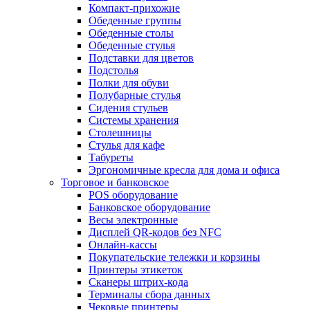
Компакт-прихожие
Обеденные группы
Обеденные столы
Обеденные стулья
Подставки для цветов
Подстолья
Полки для обуви
Полубарные стулья
Сидения стульев
Системы хранения
Столешницы
Стулья для кафе
Табуреты
Эргономичные кресла для дома и офиса
Торговое и банковское
POS оборудование
Банковское оборудование
Весы электронные
Дисплей QR-кодов без NFC
Онлайн-кассы
Покупательские тележки и корзины
Принтеры этикеток
Сканеры штрих-кода
Терминалы сбора данных
Чековые принтеры