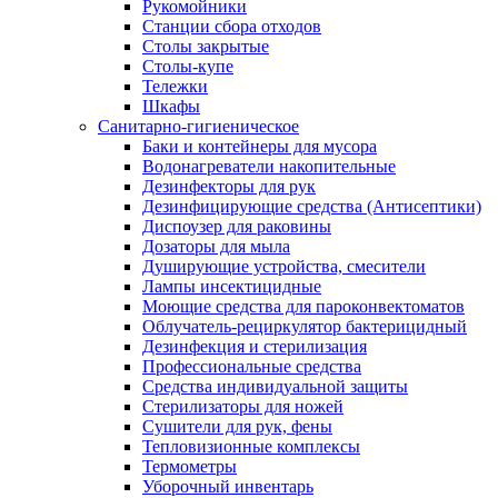
Рукомойники
Станции сбора отходов
Столы закрытые
Столы-купе
Тележки
Шкафы
Санитарно-гигиеническое
Баки и контейнеры для мусора
Водонагреватели накопительные
Дезинфекторы для рук
Дезинфицирующие средства (Антисептики)
Диспоузер для раковины
Дозаторы для мыла
Душирующие устройства, смесители
Лампы инсектицидные
Моющие средства для пароконвектоматов
Облучатель-рециркулятор бактерицидный
Дезинфекция и стерилизация
Профессиональные средства
Средства индивидуальной защиты
Стерилизаторы для ножей
Сушители для рук, фены
Тепловизионные комплексы
Термометры
Уборочный инвентарь