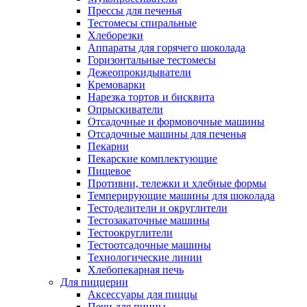
Прессы для печенья
Тестомесы спиральные
Хлеборезки
Аппараты для горячего шоколада
Горизонтальные тестомесы
Дежеопрокидыватели
Кремоварки
Нарезка тортов и бисквита
Опрыскиватели
Отсадочные и формовочные машины
Отсадочные машины для печенья
Пекарни
Пекарские комплектующие
Пищевое
Противни, тележки и хлебные формы
Темперирующие машины для шоколада
Тестоделители и округлители
Тестозакаточные машины
Тестоокруглители
Тестоотсадочные машины
Технологические линии
Хлебопекарная печь
Для пиццерии
Аксессуары для пиццы
Печи для пиццы