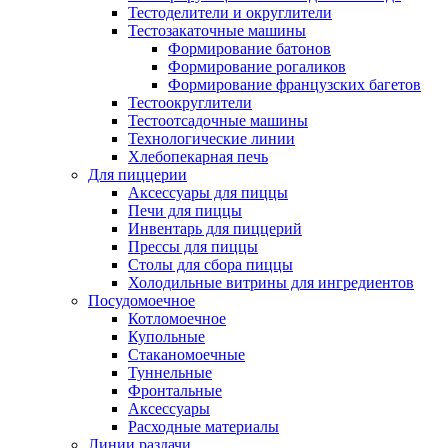
Тестоделители и округлители
Тестозакаточные машины
Формирование батонов
Формирование рогаликов
Формирование французских багетов
Тестоокруглители
Тестоотсадочные машины
Технологические линии
Хлебопекарная печь
Для пиццерии
Аксессуары для пиццы
Печи для пиццы
Инвентарь для пиццерий
Прессы для пиццы
Столы для сбора пиццы
Холодильные витрины для ингредиентов
Посудомоечное
Котломоечное
Купольные
Стаканомоечные
Туннельные
Фронтальные
Аксессуары
Расходные материалы
Линии раздачи