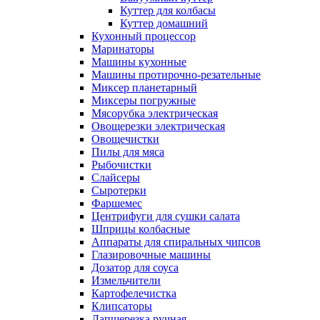
Куттер для колбасы
Куттер домашний
Кухонный процессор
Маринаторы
Машины кухонные
Машины протирочно-резательные
Миксер планетарный
Миксеры погружные
Мясорубка электрическая
Овощерезки электрическая
Овощечистки
Пилы для мяса
Рыбочистки
Слайсеры
Сыротерки
Фаршемес
Центрифуги для сушки салата
Шприцы колбасные
Аппараты для спиральных чипсов
Глазировочные машины
Дозатор для соуса
Измельчители
Картофелечистка
Клипсаторы
Лапшерезка ручная