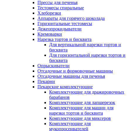
Прессы для печенья
Тестомесы спиральные
Хлеборезки
Аппараты для горячего шоколада
Горизонтальные тестомесы
Дежеопрокидыватели
Кремоварки
Нарезка тортов и бисквита
Для вертикальной нарезки тортов и
бисквита
Для горизонтальной нарезки тортов и
бисквита
Опрыскиватели
Отсадочные и формовочные машины
Отсадочные машины для печенья
Пекарни
Пекарские комплектующие
Комплектующие для дражировочных
барабанов
Комплектующие для лапшерезок
Комплектующие для машин для
нарезки тортов и бисквита
Комплектующие для миксеров
Комплектующие для
мукопросеивателей