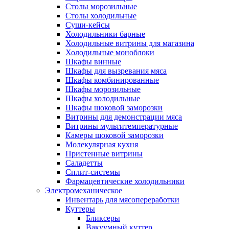
Столы морозильные
Столы холодильные
Суши-кейсы
Холодильники барные
Холодильные витрины для магазина
Холодильные моноблоки
Шкафы винные
Шкафы для вызревания мяса
Шкафы комбинированные
Шкафы морозильные
Шкафы холодильные
Шкафы шоковой заморозки
Витрины для демонстрации мяса
Витрины мультитемпературные
Камеры шоковой заморозки
Молекулярная кухня
Пристенные витрины
Саладетты
Сплит-системы
Фармацевтические холодильники
Электромеханическое
Инвентарь для мясопереработки
Куттеры
Бликсеры
Вакуумный куттер