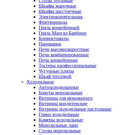
Столы тепловые
Шкафы жарочные
Шкафы расстоечные
Электрокипятильник
Фритюрницы
Гриль конвейерный
Гриль Мангал Барбекю
Конвектоматы
Пароварки
Печи высокоскоростные
Печи комбинированные
Печи конвейерные
Тостеры профессиональные
Чугунные плиты
Шкаф тепловой
Холодильное
Автохолодильники
Бонеты морозильные
Витрины для мороженого
Витрины кондитерские
Витрины холодильные настольные
Горки холодильные
Камеры холодильные
Морозильные лари
Столы морозильные