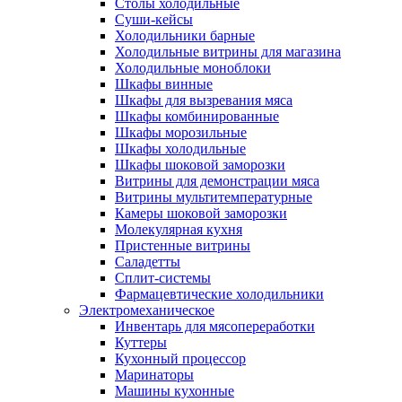
Столы холодильные
Суши-кейсы
Холодильники барные
Холодильные витрины для магазина
Холодильные моноблоки
Шкафы винные
Шкафы для вызревания мяса
Шкафы комбинированные
Шкафы морозильные
Шкафы холодильные
Шкафы шоковой заморозки
Витрины для демонстрации мяса
Витрины мультитемпературные
Камеры шоковой заморозки
Молекулярная кухня
Пристенные витрины
Саладетты
Сплит-системы
Фармацевтические холодильники
Электромеханическое
Инвентарь для мясопереработки
Куттеры
Кухонный процессор
Маринаторы
Машины кухонные