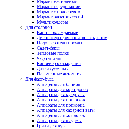
Мармит настольный
Мармит передвижной
Мармит с подогревом
Мармит электрический
Мультихолдеры
Для столовой
Ванны охлаждаемые
Диспенсеры для напитков с краном
Подогреватели посуды
Салат-бары
Тепловые полки
Чафинг диш
Конвейер охлаждения
Для закусочных
Пельменные автоматы
Для фаст-фуда
Аппараты для блинов
Аппараты для корн-догов
Аппараты для кукурузы
Аппараты для пончиков
Аппараты для попкорна
Аппараты для сахарной ваты
Аппараты для хот-догов
Аппараты для шаурмы
Грили для кур