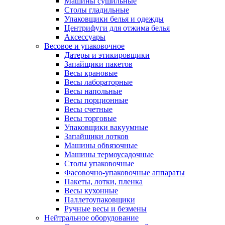
Машины сушильные
Столы гладильные
Упаковщики белья и одежды
Центрифуги для отжима белья
Аксессуары
Весовое и упаковочное
Датеры и этикировщики
Запайщики пакетов
Весы крановые
Весы лабораторные
Весы напольные
Весы порционные
Весы счетные
Весы торговые
Упаковщики вакуумные
Запайщики лотков
Машины обвязочные
Машины термоусадочные
Столы упаковочные
Фасовочно-упаковочные аппараты
Пакеты, лотки, пленка
Весы кухонные
Паллетоупаковщики
Ручные весы и безмены
Нейтральное оборудование