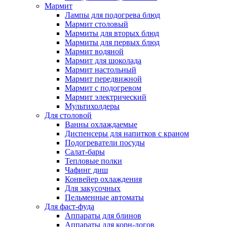
Мармит
Лампы для подогрева блюд
Мармит столовый
Мармиты для вторых блюд
Мармиты для первых блюд
Мармит водяной
Мармит для шоколада
Мармит настольный
Мармит передвижной
Мармит с подогревом
Мармит электрический
Мультихолдеры
Для столовой
Ванны охлаждаемые
Диспенсеры для напитков с краном
Подогреватели посуды
Салат-бары
Тепловые полки
Чафинг диш
Конвейер охлаждения
Для закусочных
Пельменные автоматы
Для фаст-фуда
Аппараты для блинов
Аппараты для корн-догов