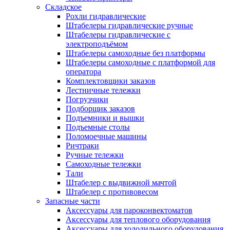
Складское
Рохли гидравлические
Штабелеры гидравлические ручные
Штабелеры гидравлические с
электроподъёмом
Штабелеры самоходные без платформы
Штабелеры самоходные с платформой для
оператора
Комплектовщики заказов
Лестничные тележки
Погрузчики
Подборщик заказов
Подъемники и вышки
Подъемные столы
Поломоечные машины
Ричтраки
Ручные тележки
Самоходные тележки
Тали
Штабелер с выдвижной мачтой
Штабелер с противовесом
Запасные части
Аксессуары для пароконвектоматов
Аксессуары для теплового оборудования
Аксессуары для холодильного оборудования