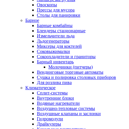
Овоскопы
Прессы для мусора
Столы для панировки
Барное
Барные комбайны
Блендеры стационарные
Измельчители льда
Льдогенераторы
Миксеры для коктелей
Соковыжималки
Сокоохладители и граниторы
Барный инвентарь
Молочники (питчеры)
Вендинговые торговые автоматы
Сушка и полировка столовых приборов
Для розлива пива
Климатическое
Сплит-системы
Внутренние блоки
Водяные нагреватели
Воздушно-тепловые системы
Воздушные клапаны и заслонки
Гидромодули
Драйкулеры