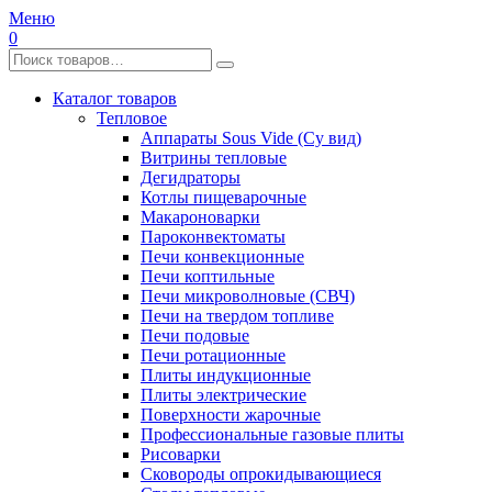
Меню
0
Каталог товаров
Тепловое
Аппараты Sous Vide (Су вид)
Витрины тепловые
Дегидраторы
Котлы пищеварочные
Макароноварки
Пароконвектоматы
Печи конвекционные
Печи коптильные
Печи микроволновые (СВЧ)
Печи на твердом топливе
Печи подовые
Печи ротационные
Плиты индукционные
Плиты электрические
Поверхности жарочные
Профессиональные газовые плиты
Рисоварки
Сковороды опрокидывающиеся