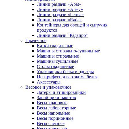
Линии раздачи «Abat»
Линии раздачи «Atesy»
Линии раздачи «Iterma»
Линии раздачи «Rada»
Контейнеры для овощей и сыпучих
продуктов
Линии раздачи "Радапро"
Прачечное
Катки гладильные
Машины стирально-сушильные
Машины стиральные
Машины сушильные
Столы гладильные
Упаковщики белья и одежды
Центрифуги для отжима белья
Аксессуары
Весовое и упаковочное
Датеры и этикировщики
Запайщики пакетов
Весы крановые
Весы лабораторные
Весы напольные
Весы порционные
Весы счетные
Весы торговые