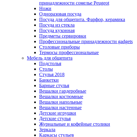
принадлежности сомелье Peugeot
Ножи
Одноразовая посуда
Посуда для общепита. Фарфор, керамика
Посуда из стекла
Посуда кухонная
Предметы сервировки
Профессиональные принадлежности gadgets
Столовые приборы
Термосы профессиональные
Мебель для общепита
Подстолья
Столы
Стулья 2018
Банкетки
Барные стулья
Вешалки гардеробные
Вешалки костюмные
Вешалки напольные
Вешалки настенные
Детские игрушки
Детские стулья
Журнальные и кофейные столики
Зеркала
Каркасы стульев