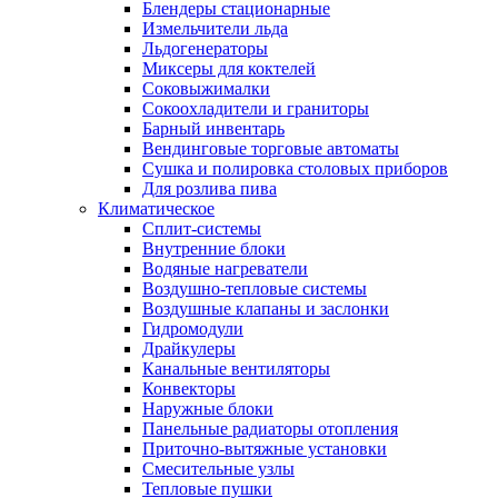
Блендеры стационарные
Измельчители льда
Льдогенераторы
Миксеры для коктелей
Соковыжималки
Сокоохладители и граниторы
Барный инвентарь
Вендинговые торговые автоматы
Сушка и полировка столовых приборов
Для розлива пива
Климатическое
Сплит-системы
Внутренние блоки
Водяные нагреватели
Воздушно-тепловые системы
Воздушные клапаны и заслонки
Гидромодули
Драйкулеры
Канальные вентиляторы
Конвекторы
Наружные блоки
Панельные радиаторы отопления
Приточно-вытяжные установки
Смесительные узлы
Тепловые пушки