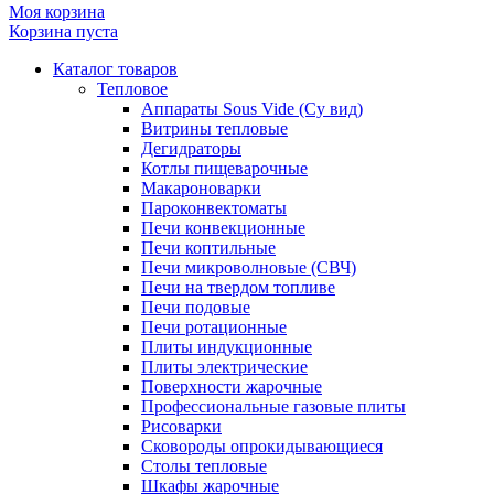
Моя корзина
Корзина пуста
Каталог товаров
Тепловое
Аппараты Sous Vide (Су вид)
Витрины тепловые
Дегидраторы
Котлы пищеварочные
Макароноварки
Пароконвектоматы
Печи конвекционные
Печи коптильные
Печи микроволновые (СВЧ)
Печи на твердом топливе
Печи подовые
Печи ротационные
Плиты индукционные
Плиты электрические
Поверхности жарочные
Профессиональные газовые плиты
Рисоварки
Сковороды опрокидывающиеся
Столы тепловые
Шкафы жарочные