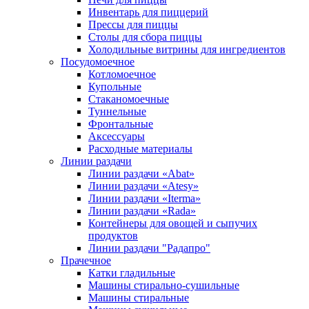
Инвентарь для пиццерий
Прессы для пиццы
Столы для сбора пиццы
Холодильные витрины для ингредиентов
Посудомоечное
Котломоечное
Купольные
Стаканомоечные
Туннельные
Фронтальные
Аксессуары
Расходные материалы
Линии раздачи
Линии раздачи «Abat»
Линии раздачи «Atesy»
Линии раздачи «Iterma»
Линии раздачи «Rada»
Контейнеры для овощей и сыпучих
продуктов
Линии раздачи "Радапро"
Прачечное
Катки гладильные
Машины стирально-сушильные
Машины стиральные