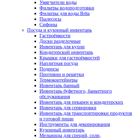
Умягчители воды
Фильтры водоподготовки
Фильтры для воды Brita
Пылесосы
Сифоны
Посуда и кухонный инвентарь
Гастроёмкости
Доски разделочные
Инвентарь для кухни
Кондитерский инвентарь
Крышки для гастроёмкостей
Наплитная посуда
Подносы
Противни и решетки
Термоконтейнеры
Инвентарь барный
Инвентарь буфетного, банкетного
обслуживания
Инвентарь для пекарен и кондитерских
Инвентарь для сервировки
Инвентарь для транспортировки продуктов
и готовой пищи
Инструменты для декорирования
Кухонный инвентарь
Мельницы для специй, соли,