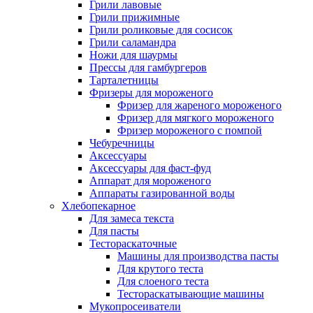
Грили лавовые
Грили прижимные
Грили роликовые для сосисок
Грили саламандра
Ножи для шаурмы
Прессы для гамбургеров
Тарталетницы
Фризеры для мороженого
Фризер для жареного мороженого
Фризер для мягкого мороженого
Фризер мороженого с помпой
Чебуречницы
Аксессуары
Аксессуары для фаст-фуд
Аппарат для мороженого
Аппараты газированной воды
Хлебопекарное
Для замеса текста
Для пасты
Тестораскаточные
Машины для производства пасты
Для крутого теста
Для слоеного теста
Тестораскатывающие машины
Мукопросеиватели