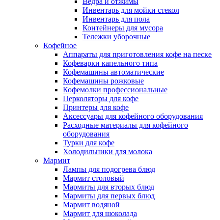
Ведра и отжимы
Инвентарь для мойки стекол
Инвентарь для пола
Контейнеры для мусора
Тележки уборочные
Кофейное
Аппараты для приготовления кофе на песке
Кофеварки капельного типа
Кофемашины автоматические
Кофемашины рожковые
Кофемолки профессиональные
Перколяторы для кофе
Принтеры для кофе
Аксессуары для кофейного оборудования
Расходные материалы для кофейного
оборудования
Турки для кофе
Холодильники для молока
Мармит
Лампы для подогрева блюд
Мармит столовый
Мармиты для вторых блюд
Мармиты для первых блюд
Мармит водяной
Мармит для шоколада