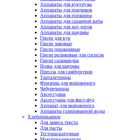
Аппараты для кукурузы
Аппараты для пончиков
Аппараты для попкорна
Аппараты для сахарной ваты
Аппараты для хот-догов
Аппараты для шаурмы
Грили для кур
Грили лавовые
Грили прижимные
Грили роликовые для сосисок
Грили саламандра
Ножи для шаурмы
Прессы для гамбургеров
Тарталетницы
Фризеры для мороженого
Чебуречницы
Аксессуары
Аксессуары для фаст-фуд
Аппарат для мороженого
Аппараты газированной воды
Хлебопекарное
Для замеса текста
Для пасты
Тестораскаточные
Мукопросеиватели