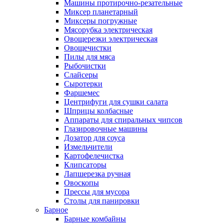
Машины протирочно-резательные
Миксер планетарный
Миксеры погружные
Мясорубка электрическая
Овощерезки электрическая
Овощечистки
Пилы для мяса
Рыбочистки
Слайсеры
Сыротерки
Фаршемес
Центрифуги для сушки салата
Шприцы колбасные
Аппараты для спиральных чипсов
Глазировочные машины
Дозатор для соуса
Измельчители
Картофелечистка
Клипсаторы
Лапшерезка ручная
Овоскопы
Прессы для мусора
Столы для панировки
Барное
Барные комбайны