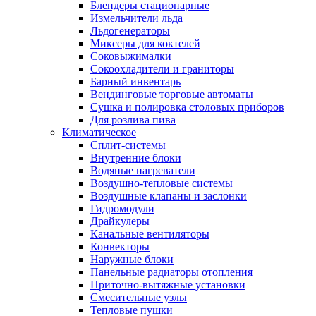
Блендеры стационарные
Измельчители льда
Льдогенераторы
Миксеры для коктелей
Соковыжималки
Сокоохладители и граниторы
Барный инвентарь
Вендинговые торговые автоматы
Сушка и полировка столовых приборов
Для розлива пива
Климатическое
Сплит-системы
Внутренние блоки
Водяные нагреватели
Воздушно-тепловые системы
Воздушные клапаны и заслонки
Гидромодули
Драйкулеры
Канальные вентиляторы
Конвекторы
Наружные блоки
Панельные радиаторы отопления
Приточно-вытяжные установки
Смесительные узлы
Тепловые пушки