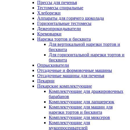
Прессы для печенья
Тестомесы спиральные
Хлеборезки
Аппараты для горячего шоколада
Горизонтальные тестомесы
Дежеопрокидыватели
Кремоварки
Нарезка тортов и бисквита
Для вертикальной нарезки тортов и
бисквита
Для горизонтальной нарезки тортов и
бисквита
Опрыскиватели
Отсадочные и формовочные машины
Отсадочные машины для печенья
Пекарни
Пекарские комплектующие
Комплектующие для дражировочных
барабанов
Комплектующие для лапшерезок
Комплектующие для машин для
нарезки тортов и бисквита
Комплектующие для миксеров
Комплектующие для
мукопросеивателей