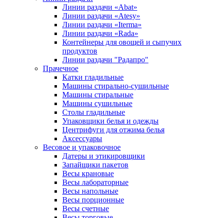
Линии раздачи «Abat»
Линии раздачи «Atesy»
Линии раздачи «Iterma»
Линии раздачи «Rada»
Контейнеры для овощей и сыпучих
продуктов
Линии раздачи "Радапро"
Прачечное
Катки гладильные
Машины стирально-сушильные
Машины стиральные
Машины сушильные
Столы гладильные
Упаковщики белья и одежды
Центрифуги для отжима белья
Аксессуары
Весовое и упаковочное
Датеры и этикировщики
Запайщики пакетов
Весы крановые
Весы лабораторные
Весы напольные
Весы порционные
Весы счетные
Весы торговые