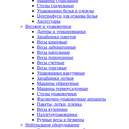
Машины сушильные
Столы гладильные
Упаковщики белья и одежды
Центрифуги для отжима белья
Аксессуары
Весовое и упаковочное
Датеры и этикировщики
Запайщики пакетов
Весы крановые
Весы лабораторные
Весы напольные
Весы порционные
Весы счетные
Весы торговые
Упаковщики вакуумные
Запайщики лотков
Машины обвязочные
Машины термоусадочные
Столы упаковочные
Фасовочно-упаковочные аппараты
Пакеты, лотки, пленка
Весы кухонные
Паллетоупаковщики
Ручные весы и безмены
Нейтральное оборудование