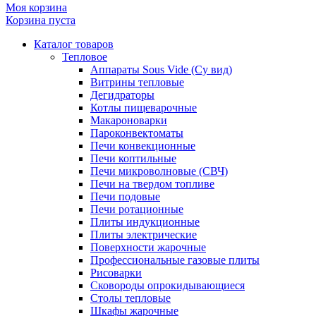
Моя корзина
Корзина пуста
Каталог товаров
Тепловое
Аппараты Sous Vide (Су вид)
Витрины тепловые
Дегидраторы
Котлы пищеварочные
Макароноварки
Пароконвектоматы
Печи конвекционные
Печи коптильные
Печи микроволновые (СВЧ)
Печи на твердом топливе
Печи подовые
Печи ротационные
Плиты индукционные
Плиты электрические
Поверхности жарочные
Профессиональные газовые плиты
Рисоварки
Сковороды опрокидывающиеся
Столы тепловые
Шкафы жарочные