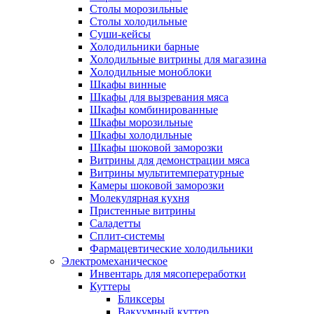
Столы морозильные
Столы холодильные
Суши-кейсы
Холодильники барные
Холодильные витрины для магазина
Холодильные моноблоки
Шкафы винные
Шкафы для вызревания мяса
Шкафы комбинированные
Шкафы морозильные
Шкафы холодильные
Шкафы шоковой заморозки
Витрины для демонстрации мяса
Витрины мультитемпературные
Камеры шоковой заморозки
Молекулярная кухня
Пристенные витрины
Саладетты
Сплит-системы
Фармацевтические холодильники
Электромеханическое
Инвентарь для мясопереработки
Куттеры
Бликсеры
Вакуумный куттер