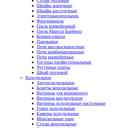
Столы тепловые
Шкафы жарочные
Шкафы расстоечные
Электрокипятильник
Фритюрницы
Гриль конвейерный
Гриль Мангал Барбекю
Конвектоматы
Пароварки
Печи высокоскоростные
Печи комбинированные
Печи конвейерные
Тостеры профессиональные
Чугунные плиты
Шкаф тепловой
Холодильное
Автохолодильники
Бонеты морозильные
Витрины для мороженого
Витрины кондитерские
Витрины холодильные настольные
Горки холодильные
Камеры холодильные
Морозильные лари
Столы морозильные