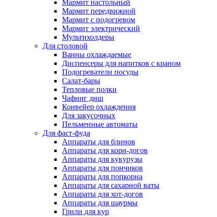
Мармит настольный
Мармит передвижной
Мармит с подогревом
Мармит электрический
Мультихолдеры
Для столовой
Ванны охлаждаемые
Диспенсеры для напитков с краном
Подогреватели посуды
Салат-бары
Тепловые полки
Чафинг диш
Конвейер охлаждения
Для закусочных
Пельменные автоматы
Для фаст-фуда
Аппараты для блинов
Аппараты для корн-догов
Аппараты для кукурузы
Аппараты для пончиков
Аппараты для попкорна
Аппараты для сахарной ваты
Аппараты для хот-догов
Аппараты для шаурмы
Грили для кур