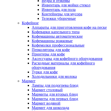
Ведра и отжимы
Инвентарь для мойки стекол
Инвентарь для пола
Контейнеры для мусора
Тележки уборочные
Кофейное
Аппараты для приготовления кофе на песке
Кофеварки капельного типа
Кофемашины автоматические
Кофемашины рожковые
Кофемолки профессиональные
Перколяторы для кофе
Принтеры для кофе
Аксессуары для кофейного оборудования
Расходные материалы для кофейного
оборудования
Турки для кофе
Холодильники для молока
Мармит
Лампы для подогрева блюд
Мармит столовый
Мармиты для вторых блюд
Мармиты для первых блюд
Мармит водяной
Мармит для шоколада