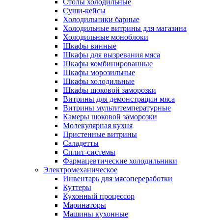
Столы холодильные
Суши-кейсы
Холодильники барные
Холодильные витрины для магазина
Холодильные моноблоки
Шкафы винные
Шкафы для вызревания мяса
Шкафы комбинированные
Шкафы морозильные
Шкафы холодильные
Шкафы шоковой заморозки
Витрины для демонстрации мяса
Витрины мультитемпературные
Камеры шоковой заморозки
Молекулярная кухня
Пристенные витрины
Саладетты
Сплит-системы
Фармацевтические холодильники
Электромеханическое
Инвентарь для мясопереработки
Куттеры
Кухонный процессор
Маринаторы
Машины кухонные