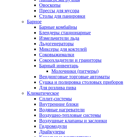
Овоскопы
Прессы для мусора
Столы для панировки
Барное
Барные комбайны
Блендеры стационарные
Измельчители льда
Льдогенераторы
Миксеры для коктелей
Соковыжималки
Сокоохладители и граниторы
Барный инвентарь
Молочники (питчеры)
Вендинговые торговые автоматы
Сушка и полировка столовых приборов
Для розлива пива
Климатическое
Сплит-системы
Внутренние блоки
Водяные нагреватели
Воздушно-тепловые системы
Воздушные клапаны и заслонки
Гидромодули
Драйкулеры