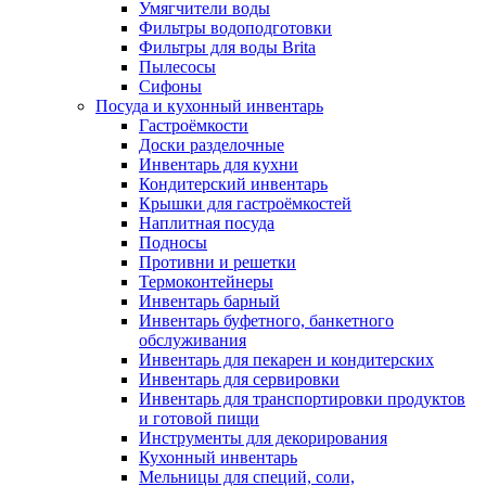
Умягчители воды
Фильтры водоподготовки
Фильтры для воды Brita
Пылесосы
Сифоны
Посуда и кухонный инвентарь
Гастроёмкости
Доски разделочные
Инвентарь для кухни
Кондитерский инвентарь
Крышки для гастроёмкостей
Наплитная посуда
Подносы
Противни и решетки
Термоконтейнеры
Инвентарь барный
Инвентарь буфетного, банкетного
обслуживания
Инвентарь для пекарен и кондитерских
Инвентарь для сервировки
Инвентарь для транспортировки продуктов
и готовой пищи
Инструменты для декорирования
Кухонный инвентарь
Мельницы для специй, соли,