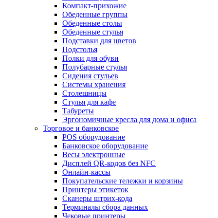
Компакт-прихожие
Обеденные группы
Обеденные столы
Обеденные стулья
Подставки для цветов
Подстолья
Полки для обуви
Полубарные стулья
Сидения стульев
Системы хранения
Столешницы
Стулья для кафе
Табуреты
Эргономичные кресла для дома и офиса
Торговое и банковское
POS оборудование
Банковское оборудование
Весы электронные
Дисплей QR-кодов без NFC
Онлайн-кассы
Покупательские тележки и корзины
Принтеры этикеток
Сканеры штрих-кода
Терминалы сбора данных
Чековые принтеры