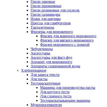
Грили лавовые
Грили прижимные
Грили роликовые для сосисок
Грили саламандра
Ножи для шаурмы
Прессы для гамбургеров
Тарталетницы
Фризеры для мороженого
Фризер для жареного мороженого
Фризер для мягкого мороженого
Фризер мороженого с помпой
Чебуречницы
Аксессуары
Аксессуары для фаст-фуд
Аппарат для мороженого
Аппараты газированной воды
Хлебопекарное
Для замеса текста
Для пасты
Тестораскаточные
Машины для производства пасты
Для крутого теста
Для слоеного теста
Тестораскатывающие машины
Мукопросеиватели