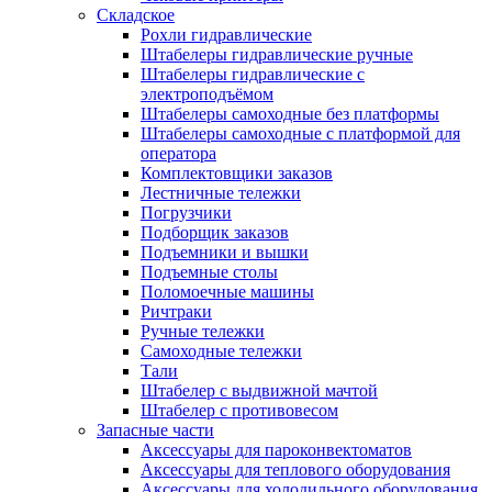
Складское
Рохли гидравлические
Штабелеры гидравлические ручные
Штабелеры гидравлические с
электроподъёмом
Штабелеры самоходные без платформы
Штабелеры самоходные с платформой для
оператора
Комплектовщики заказов
Лестничные тележки
Погрузчики
Подборщик заказов
Подъемники и вышки
Подъемные столы
Поломоечные машины
Ричтраки
Ручные тележки
Самоходные тележки
Тали
Штабелер с выдвижной мачтой
Штабелер с противовесом
Запасные части
Аксессуары для пароконвектоматов
Аксессуары для теплового оборудования
Аксессуары для холодильного оборудования