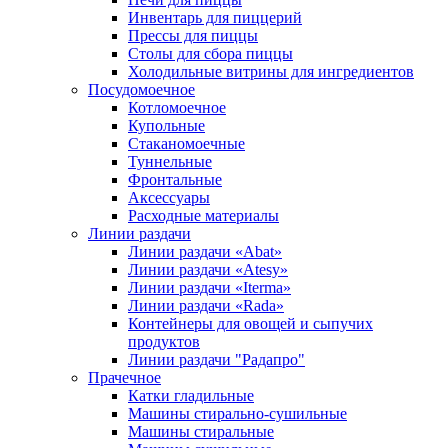
Инвентарь для пиццерий
Прессы для пиццы
Столы для сбора пиццы
Холодильные витрины для ингредиентов
Посудомоечное
Котломоечное
Купольные
Стаканомоечные
Туннельные
Фронтальные
Аксессуары
Расходные материалы
Линии раздачи
Линии раздачи «Abat»
Линии раздачи «Atesy»
Линии раздачи «Iterma»
Линии раздачи «Rada»
Контейнеры для овощей и сыпучих
продуктов
Линии раздачи "Радапро"
Прачечное
Катки гладильные
Машины стирально-сушильные
Машины стиральные