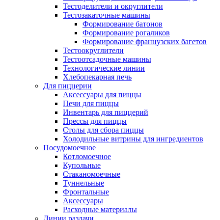
Тестоделители и округлители
Тестозакаточные машины
Формирование батонов
Формирование рогаликов
Формирование французских багетов
Тестоокруглители
Тестоотсадочные машины
Технологические линии
Хлебопекарная печь
Для пиццерии
Аксессуары для пиццы
Печи для пиццы
Инвентарь для пиццерий
Прессы для пиццы
Столы для сбора пиццы
Холодильные витрины для ингредиентов
Посудомоечное
Котломоечное
Купольные
Стаканомоечные
Туннельные
Фронтальные
Аксессуары
Расходные материалы
Линии раздачи