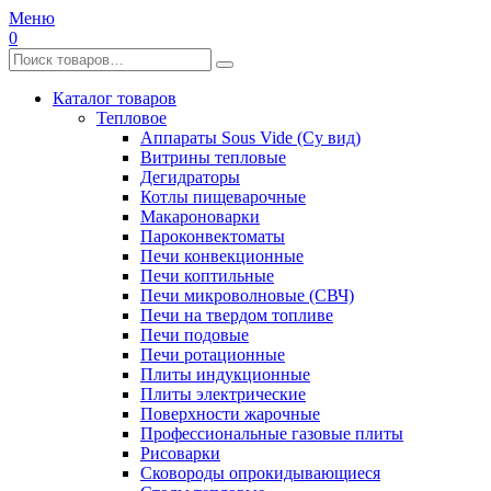
Меню
0
Каталог товаров
Тепловое
Аппараты Sous Vide (Су вид)
Витрины тепловые
Дегидраторы
Котлы пищеварочные
Макароноварки
Пароконвектоматы
Печи конвекционные
Печи коптильные
Печи микроволновые (СВЧ)
Печи на твердом топливе
Печи подовые
Печи ротационные
Плиты индукционные
Плиты электрические
Поверхности жарочные
Профессиональные газовые плиты
Рисоварки
Сковороды опрокидывающиеся