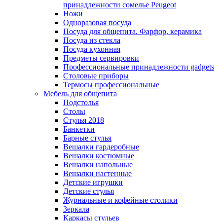
принадлежности сомелье Peugeot
Ножи
Одноразовая посуда
Посуда для общепита. Фарфор, керамика
Посуда из стекла
Посуда кухонная
Предметы сервировки
Профессиональные принадлежности gadgets
Столовые приборы
Термосы профессиональные
Мебель для общепита
Подстолья
Столы
Стулья 2018
Банкетки
Барные стулья
Вешалки гардеробные
Вешалки костюмные
Вешалки напольные
Вешалки настенные
Детские игрушки
Детские стулья
Журнальные и кофейные столики
Зеркала
Каркасы стульев