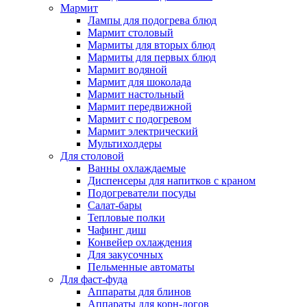
Мармит
Лампы для подогрева блюд
Мармит столовый
Мармиты для вторых блюд
Мармиты для первых блюд
Мармит водяной
Мармит для шоколада
Мармит настольный
Мармит передвижной
Мармит с подогревом
Мармит электрический
Мультихолдеры
Для столовой
Ванны охлаждаемые
Диспенсеры для напитков с краном
Подогреватели посуды
Салат-бары
Тепловые полки
Чафинг диш
Конвейер охлаждения
Для закусочных
Пельменные автоматы
Для фаст-фуда
Аппараты для блинов
Аппараты для корн-догов