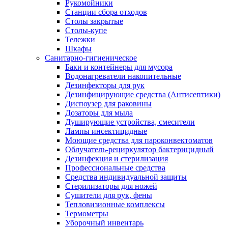
Рукомойники
Станции сбора отходов
Столы закрытые
Столы-купе
Тележки
Шкафы
Санитарно-гигиеническое
Баки и контейнеры для мусора
Водонагреватели накопительные
Дезинфекторы для рук
Дезинфицирующие средства (Антисептики)
Диспоузер для раковины
Дозаторы для мыла
Душирующие устройства, смесители
Лампы инсектицидные
Моющие средства для пароконвектоматов
Облучатель-рециркулятор бактерицидный
Дезинфекция и стерилизация
Профессиональные средства
Средства индивидуальной защиты
Стерилизаторы для ножей
Сушители для рук, фены
Тепловизионные комплексы
Термометры
Уборочный инвентарь