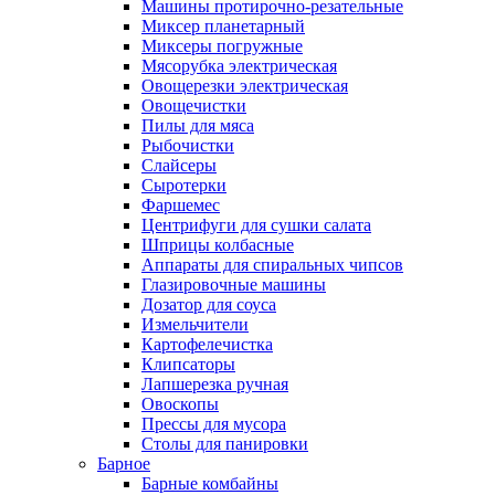
Машины протирочно-резательные
Миксер планетарный
Миксеры погружные
Мясорубка электрическая
Овощерезки электрическая
Овощечистки
Пилы для мяса
Рыбочистки
Слайсеры
Сыротерки
Фаршемес
Центрифуги для сушки салата
Шприцы колбасные
Аппараты для спиральных чипсов
Глазировочные машины
Дозатор для соуса
Измельчители
Картофелечистка
Клипсаторы
Лапшерезка ручная
Овоскопы
Прессы для мусора
Столы для панировки
Барное
Барные комбайны