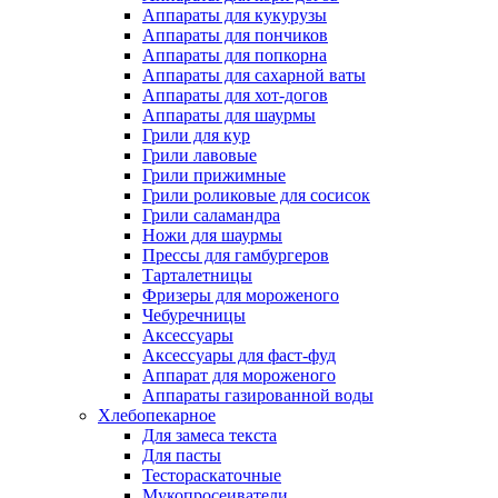
Аппараты для кукурузы
Аппараты для пончиков
Аппараты для попкорна
Аппараты для сахарной ваты
Аппараты для хот-догов
Аппараты для шаурмы
Грили для кур
Грили лавовые
Грили прижимные
Грили роликовые для сосисок
Грили саламандра
Ножи для шаурмы
Прессы для гамбургеров
Тарталетницы
Фризеры для мороженого
Чебуречницы
Аксессуары
Аксессуары для фаст-фуд
Аппарат для мороженого
Аппараты газированной воды
Хлебопекарное
Для замеса текста
Для пасты
Тестораскаточные
Мукопросеиватели