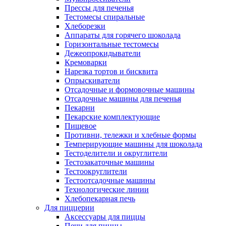
Прессы для печенья
Тестомесы спиральные
Хлеборезки
Аппараты для горячего шоколада
Горизонтальные тестомесы
Дежеопрокидыватели
Кремоварки
Нарезка тортов и бисквита
Опрыскиватели
Отсадочные и формовочные машины
Отсадочные машины для печенья
Пекарни
Пекарские комплектующие
Пищевое
Противни, тележки и хлебные формы
Темперирующие машины для шоколада
Тестоделители и округлители
Тестозакаточные машины
Тестоокруглители
Тестоотсадочные машины
Технологические линии
Хлебопекарная печь
Для пиццерии
Аксессуары для пиццы
Печи для пиццы