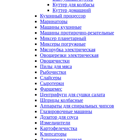
Куттер для колбасы
Куттер домашний
Кухонный процессор
Маринаторы
Машины кухонные
Машины протирочно-резательные
Миксер планетарный
Миксеры погружные
Мясорубка электрическая
Овощерезки электрическая
Овощечистки
Пилы для мяса
Рыбочистки
Слайсеры
Сыротерки
Фаршемес
Центрифуги для сушки салата
Шприцы колбасные
Аппараты для спиральных чипсов
Глазировочные машины
Дозатор для соуса
Измельчители
Картофелечистка
Клипсаторы
Лапшерезка ручная