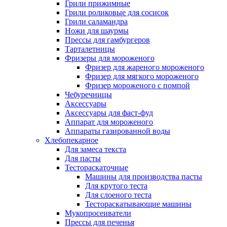
Грили прижимные
Грили роликовые для сосисок
Грили саламандра
Ножи для шаурмы
Прессы для гамбургеров
Тарталетницы
Фризеры для мороженого
Фризер для жареного мороженого
Фризер для мягкого мороженого
Фризер мороженого с помпой
Чебуречницы
Аксессуары
Аксессуары для фаст-фуд
Аппарат для мороженого
Аппараты газированной воды
Хлебопекарное
Для замеса текста
Для пасты
Тестораскаточные
Машины для производства пасты
Для крутого теста
Для слоеного теста
Тестораскатывающие машины
Мукопросеиватели
Прессы для печенья