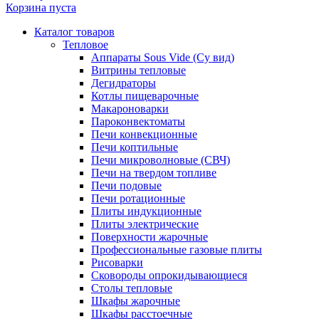
Корзина пуста
Каталог товаров
Тепловое
Аппараты Sous Vide (Су вид)
Витрины тепловые
Дегидраторы
Котлы пищеварочные
Макароноварки
Пароконвектоматы
Печи конвекционные
Печи коптильные
Печи микроволновые (СВЧ)
Печи на твердом топливе
Печи подовые
Печи ротационные
Плиты индукционные
Плиты электрические
Поверхности жарочные
Профессиональные газовые плиты
Рисоварки
Сковороды опрокидывающиеся
Столы тепловые
Шкафы жарочные
Шкафы расстоечные