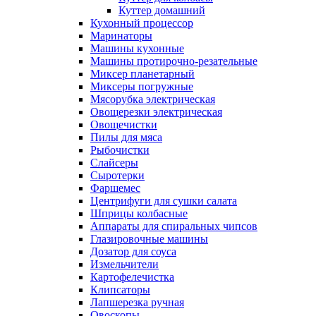
Куттер домашний
Кухонный процессор
Маринаторы
Машины кухонные
Машины протирочно-резательные
Миксер планетарный
Миксеры погружные
Мясорубка электрическая
Овощерезки электрическая
Овощечистки
Пилы для мяса
Рыбочистки
Слайсеры
Сыротерки
Фаршемес
Центрифуги для сушки салата
Шприцы колбасные
Аппараты для спиральных чипсов
Глазировочные машины
Дозатор для соуса
Измельчители
Картофелечистка
Клипсаторы
Лапшерезка ручная
Овоскопы