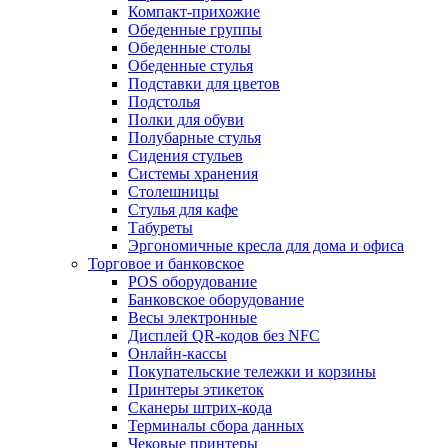
Компакт-прихожие
Обеденные группы
Обеденные столы
Обеденные стулья
Подставки для цветов
Подстолья
Полки для обуви
Полубарные стулья
Сидения стульев
Системы хранения
Столешницы
Стулья для кафе
Табуреты
Эргономичные кресла для дома и офиса
Торговое и банковское
POS оборудование
Банковское оборудование
Весы электронные
Дисплей QR-кодов без NFC
Онлайн-кассы
Покупательские тележки и корзины
Принтеры этикеток
Сканеры штрих-кода
Терминалы сбора данных
Чековые принтеры