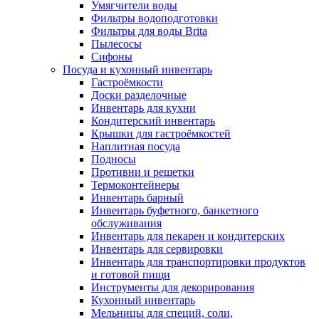
Умягчители воды
Фильтры водоподготовки
Фильтры для воды Brita
Пылесосы
Сифоны
Посуда и кухонный инвентарь
Гастроёмкости
Доски разделочные
Инвентарь для кухни
Кондитерский инвентарь
Крышки для гастроёмкостей
Наплитная посуда
Подносы
Противни и решетки
Термоконтейнеры
Инвентарь барный
Инвентарь буфетного, банкетного
обслуживания
Инвентарь для пекарен и кондитерских
Инвентарь для сервировки
Инвентарь для транспортировки продуктов
и готовой пищи
Инструменты для декорирования
Кухонный инвентарь
Мельницы для специй, соли,