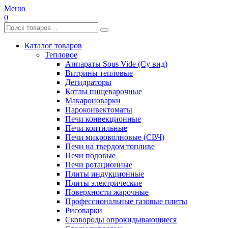
Меню
0
Каталог товаров
Тепловое
Аппараты Sous Vide (Су вид)
Витрины тепловые
Дегидраторы
Котлы пищеварочные
Макароноварки
Пароконвектоматы
Печи конвекционные
Печи коптильные
Печи микроволновые (СВЧ)
Печи на твердом топливе
Печи подовые
Печи ротационные
Плиты индукционные
Плиты электрические
Поверхности жарочные
Профессиональные газовые плиты
Рисоварки
Сковороды опрокидывающиеся