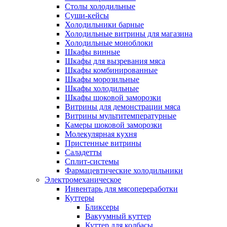
Столы холодильные
Суши-кейсы
Холодильники барные
Холодильные витрины для магазина
Холодильные моноблоки
Шкафы винные
Шкафы для вызревания мяса
Шкафы комбинированные
Шкафы морозильные
Шкафы холодильные
Шкафы шоковой заморозки
Витрины для демонстрации мяса
Витрины мультитемпературные
Камеры шоковой заморозки
Молекулярная кухня
Пристенные витрины
Саладетты
Сплит-системы
Фармацевтические холодильники
Электромеханическое
Инвентарь для мясопереработки
Куттеры
Бликсеры
Вакуумный куттер
Куттер для колбасы