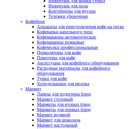
Инвентарь для мойки стекол
Инвентарь для пола
Контейнеры для мусора
Тележки уборочные
Кофейное
Аппараты для приготовления кофе на песке
Кофеварки капельного типа
Кофемашины автоматические
Кофемашины рожковые
Кофемолки профессиональные
Перколяторы для кофе
Принтеры для кофе
Аксессуары для кофейного оборудования
Расходные материалы для кофейного
оборудования
Турки для кофе
Холодильники для молока
Мармит
Лампы для подогрева блюд
Мармит столовый
Мармиты для вторых блюд
Мармиты для первых блюд
Мармит водяной
Мармит для шоколада
Мармит настольный