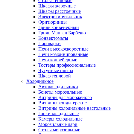
Столы тепловые
Шкафы жарочные
Шкафы расстоечные
Электрокипятильник
Фритюрницы
Гриль конвейерный
Гриль Мангал Барбекю
Конвектоматы
Пароварки
Печи высокоскоростные
Печи комбинированные
Печи конвейерные
Тостеры профессиональные
Чугунные плиты
Шкаф тепловой
Холодильное
Автохолодильники
Бонеты морозильные
Витрины для мороженого
Витрины кондитерские
Витрины холодильные настольные
Горки холодильные
Камеры холодильные
Морозильные лари
Столы морозильные