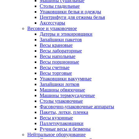
Машины сушильные
Столы гладильные
Упаковщики белья и одежды
Центрифуги для отжима белья
Аксессуары
Весовое и упаковочное
Датеры и этикировщики
Запайщики пакетов
Весы крановые
Весы лабораторные
Весы напольные
Весы порционные
Весы счетные
Весы торговые
Упаковщики вакуумные
Запайщики лотков
Машины обвязочные
Машины термоусадочные
Столы упаковочные
Фасовочно-упаковочные аппараты
Пакеты, лотки, пленка
Весы кухонные
Паллетоупаковщики
Ручные весы и безмены
Нейтральное оборудование