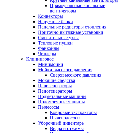
Круглые канальные вентиляторы
Прямоугольные канальные
вентиляторы
Конвекторы
Наружные блоки
Панельные радиаторы отопления
Приточно-вытяжные установки
Смесительные узлы
Тепловые пушки
Фанкойлы
Чиллеры
Клининговое
Минимойки
Мойки высокого давления
Сверхвысокого давления
Моющие средства
Парогенераторы
Пеногенераторы
Подметальные машины
Поломоечные машины
Пылесосы
Ковровые экстракторы
Пылеводососы
Уборочный инвентарь
Ведра и отжимы