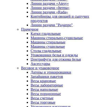
Линии раздачи «Atesy»
Линии раздачи «Iterma»
Линии раздачи «Rada»
Контейнеры для овощей и сыпучих
продуктов
Линии раздачи "Радапро"
Прачечное
Катки гладильные
Машины стирально-сушильные
Машины стиральные
Машины сушильные
Столы гладильные
Упаковщики белья и одежды
Центрифуги для отжима белья
Аксессуары
Весовое и упаковочное
Датеры и этикировщики
Запайщики пакетов
Весы крановые
Весы лабораторные
Весы напольные
Весы порционные
Весы счетные
Весы торговые
Упаковщики вакуумные