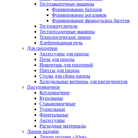
Тестозакаточные машины
Формирование батонов
Формирование рогаликов
Формирование французских багетов
Тестоокруглители
Тестоотсадочные машины
Технологические линии
Хлебопекарная печь
Для пиццерии
Аксессуары для пиццы
Печи для пиццы
Инвентарь для пиццерий
Прессы для пиццы
Столы для сбора пиццы
Холодильные витрины для ингредиентов
Посудомоечное
Котломоечное
Купольные
Стаканомоечные
Туннельные
Фронтальные
Аксессуары
Расходные материалы
Линии раздачи
Линии раздачи «Abat»