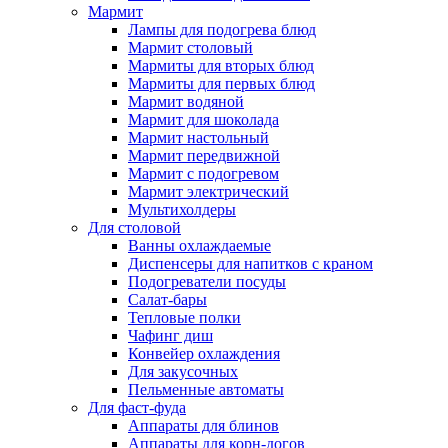
Мармит
Лампы для подогрева блюд
Мармит столовый
Мармиты для вторых блюд
Мармиты для первых блюд
Мармит водяной
Мармит для шоколада
Мармит настольный
Мармит передвижной
Мармит с подогревом
Мармит электрический
Мультихолдеры
Для столовой
Ванны охлаждаемые
Диспенсеры для напитков с краном
Подогреватели посуды
Салат-бары
Тепловые полки
Чафинг диш
Конвейер охлаждения
Для закусочных
Пельменные автоматы
Для фаст-фуда
Аппараты для блинов
Аппараты для корн-догов