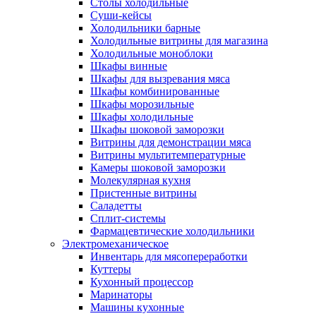
Столы холодильные
Суши-кейсы
Холодильники барные
Холодильные витрины для магазина
Холодильные моноблоки
Шкафы винные
Шкафы для вызревания мяса
Шкафы комбинированные
Шкафы морозильные
Шкафы холодильные
Шкафы шоковой заморозки
Витрины для демонстрации мяса
Витрины мультитемпературные
Камеры шоковой заморозки
Молекулярная кухня
Пристенные витрины
Саладетты
Сплит-системы
Фармацевтические холодильники
Электромеханическое
Инвентарь для мясопереработки
Куттеры
Кухонный процессор
Маринаторы
Машины кухонные