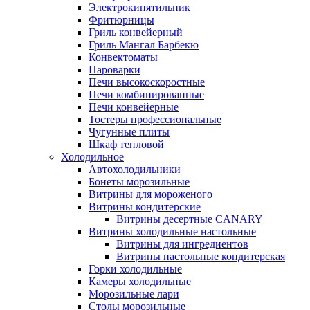
Электрокипятильник
Фритюрницы
Гриль конвейерный
Гриль Мангал Барбекю
Конвектоматы
Пароварки
Печи высокоскоростные
Печи комбинированные
Печи конвейерные
Тостеры профессиональные
Чугунные плиты
Шкаф тепловой
Холодильное
Автохолодильники
Бонеты морозильные
Витрины для мороженого
Витрины кондитерские
Витрины десертные CANARY
Витрины холодильные настольные
Витрины для ингредиентов
Витрины настольные кондитерская
Горки холодильные
Камеры холодильные
Морозильные лари
Столы морозильные