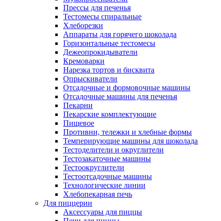
Прессы для печенья
Тестомесы спиральные
Хлеборезки
Аппараты для горячего шоколада
Горизонтальные тестомесы
Дежеопрокидыватели
Кремоварки
Нарезка тортов и бисквита
Опрыскиватели
Отсадочные и формовочные машины
Отсадочные машины для печенья
Пекарни
Пекарские комплектующие
Пищевое
Противни, тележки и хлебные формы
Темперирующие машины для шоколада
Тестоделители и округлители
Тестозакаточные машины
Тестоокруглители
Тестоотсадочные машины
Технологические линии
Хлебопекарная печь
Для пиццерии
Аксессуары для пиццы
Печи для пиццы