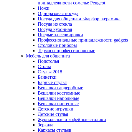
принадлежности сомелье Peugeot
Ножи
Одноразовая посуда
Посуда для общепита. Фарфор, керамика
Посуда из стекла
Посуда кухонная
Предметы сервировки
Профессиональные принадлежности gadgets
Столовые приборы
Термосы профессиональные
Мебель для общепита
Подстолья
Столы
Стулья 2018
Банкетки
Барные стулья
Вешалки гардеробные
Вешалки костюмные
Вешалки напольные
Вешалки настенные
Детские игрушки
Детские стулья
Журнальные и кофейные столики
Зеркала
Каркасы стульев