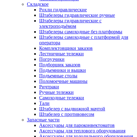
Складское
Рохли гидравлические
Штабелеры гидравлические ручные
Штабелеры гидравлические с
электроподъёмом
Штабелеры самоходные без платформы
Штабелеры самоходные с платформой для
оператора
Комплектовщики заказов
Лестничные тележки
Погрузчики
Подборщик заказов
Подъемники и вышки
Подъемные столы
Поломоечные машины
Ричтраки
Ручные тележки
Самоходные тележки
Тали
Штабелер с выдвижной мачтой
Штабелер с противовесом
Запасные части
Аксессуары для пароконвектоматов
Аксессуары для теплового оборудования
Аксессуары для холодильного оборудования