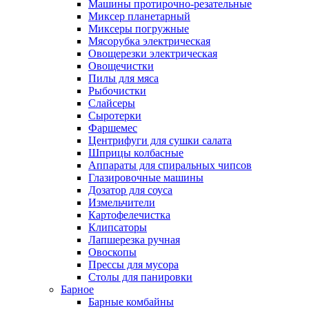
Машины протирочно-резательные
Миксер планетарный
Миксеры погружные
Мясорубка электрическая
Овощерезки электрическая
Овощечистки
Пилы для мяса
Рыбочистки
Слайсеры
Сыротерки
Фаршемес
Центрифуги для сушки салата
Шприцы колбасные
Аппараты для спиральных чипсов
Глазировочные машины
Дозатор для соуса
Измельчители
Картофелечистка
Клипсаторы
Лапшерезка ручная
Овоскопы
Прессы для мусора
Столы для панировки
Барное
Барные комбайны