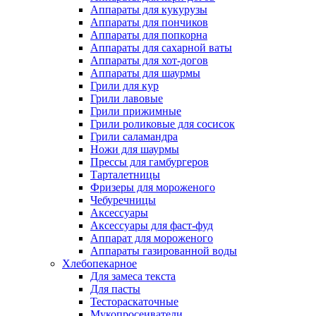
Аппараты для кукурузы
Аппараты для пончиков
Аппараты для попкорна
Аппараты для сахарной ваты
Аппараты для хот-догов
Аппараты для шаурмы
Грили для кур
Грили лавовые
Грили прижимные
Грили роликовые для сосисок
Грили саламандра
Ножи для шаурмы
Прессы для гамбургеров
Тарталетницы
Фризеры для мороженого
Чебуречницы
Аксессуары
Аксессуары для фаст-фуд
Аппарат для мороженого
Аппараты газированной воды
Хлебопекарное
Для замеса текста
Для пасты
Тестораскаточные
Мукопросеиватели