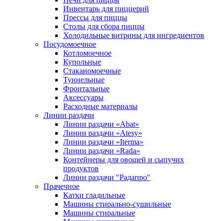
Инвентарь для пиццерий
Прессы для пиццы
Столы для сбора пиццы
Холодильные витрины для ингредиентов
Посудомоечное
Котломоечное
Купольные
Стаканомоечные
Туннельные
Фронтальные
Аксессуары
Расходные материалы
Линии раздачи
Линии раздачи «Abat»
Линии раздачи «Atesy»
Линии раздачи «Iterma»
Линии раздачи «Rada»
Контейнеры для овощей и сыпучих
продуктов
Линии раздачи "Радапро"
Прачечное
Катки гладильные
Машины стирально-сушильные
Машины стиральные