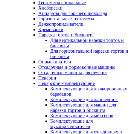
Тестомесы спиральные
Хлеборезки
Аппараты для горячего шоколада
Горизонтальные тестомесы
Дежеопрокидыватели
Кремоварки
Нарезка тортов и бисквита
Для вертикальной нарезки тортов и
бисквита
Для горизонтальной нарезки тортов и
бисквита
Опрыскиватели
Отсадочные и формовочные машины
Отсадочные машины для печенья
Пекарни
Пекарские комплектующие
Комплектующие для дражировочных
барабанов
Комплектующие для лапшерезок
Комплектующие для машин для
нарезки тортов и бисквита
Комплектующие для миксеров
Комплектующие для
мукопросеивателей
Комплектующие для отсадочных и