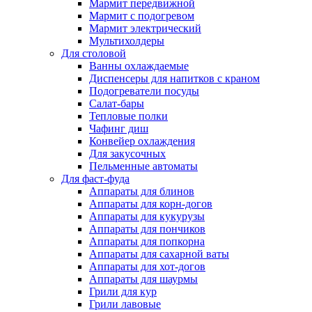
Мармит передвижной
Мармит с подогревом
Мармит электрический
Мультихолдеры
Для столовой
Ванны охлаждаемые
Диспенсеры для напитков с краном
Подогреватели посуды
Салат-бары
Тепловые полки
Чафинг диш
Конвейер охлаждения
Для закусочных
Пельменные автоматы
Для фаст-фуда
Аппараты для блинов
Аппараты для корн-догов
Аппараты для кукурузы
Аппараты для пончиков
Аппараты для попкорна
Аппараты для сахарной ваты
Аппараты для хот-догов
Аппараты для шаурмы
Грили для кур
Грили лавовые