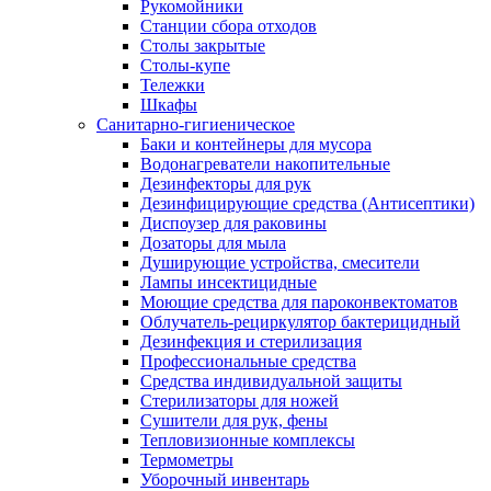
Рукомойники
Станции сбора отходов
Столы закрытые
Столы-купе
Тележки
Шкафы
Санитарно-гигиеническое
Баки и контейнеры для мусора
Водонагреватели накопительные
Дезинфекторы для рук
Дезинфицирующие средства (Антисептики)
Диспоузер для раковины
Дозаторы для мыла
Душирующие устройства, смесители
Лампы инсектицидные
Моющие средства для пароконвектоматов
Облучатель-рециркулятор бактерицидный
Дезинфекция и стерилизация
Профессиональные средства
Средства индивидуальной защиты
Стерилизаторы для ножей
Сушители для рук, фены
Тепловизионные комплексы
Термометры
Уборочный инвентарь