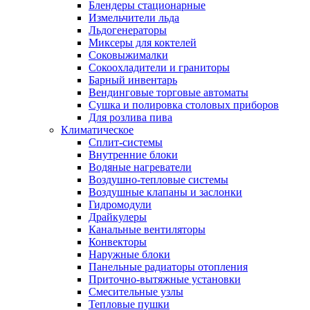
Блендеры стационарные
Измельчители льда
Льдогенераторы
Миксеры для коктелей
Соковыжималки
Сокоохладители и граниторы
Барный инвентарь
Вендинговые торговые автоматы
Сушка и полировка столовых приборов
Для розлива пива
Климатическое
Сплит-системы
Внутренние блоки
Водяные нагреватели
Воздушно-тепловые системы
Воздушные клапаны и заслонки
Гидромодули
Драйкулеры
Канальные вентиляторы
Конвекторы
Наружные блоки
Панельные радиаторы отопления
Приточно-вытяжные установки
Смесительные узлы
Тепловые пушки