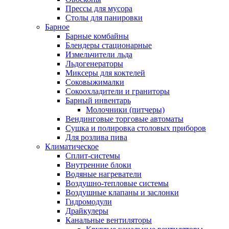
Прессы для мусора
Столы для панировки
Барное
Барные комбайны
Блендеры стационарные
Измельчители льда
Льдогенераторы
Миксеры для коктелей
Соковыжималки
Сокоохладители и граниторы
Барный инвентарь
Молочники (питчеры)
Вендинговые торговые автоматы
Сушка и полировка столовых приборов
Для розлива пива
Климатическое
Сплит-системы
Внутренние блоки
Водяные нагреватели
Воздушно-тепловые системы
Воздушные клапаны и заслонки
Гидромодули
Драйкулеры
Канальные вентиляторы