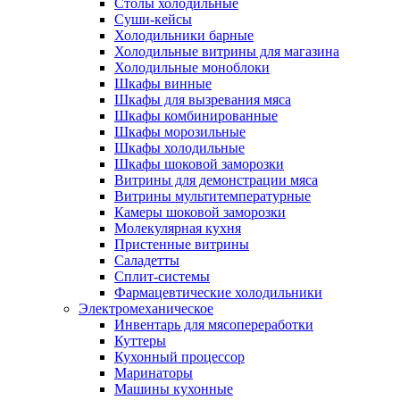
Столы холодильные
Суши-кейсы
Холодильники барные
Холодильные витрины для магазина
Холодильные моноблоки
Шкафы винные
Шкафы для вызревания мяса
Шкафы комбинированные
Шкафы морозильные
Шкафы холодильные
Шкафы шоковой заморозки
Витрины для демонстрации мяса
Витрины мультитемпературные
Камеры шоковой заморозки
Молекулярная кухня
Пристенные витрины
Саладетты
Сплит-системы
Фармацевтические холодильники
Электромеханическое
Инвентарь для мясопереработки
Куттеры
Кухонный процессор
Маринаторы
Машины кухонные