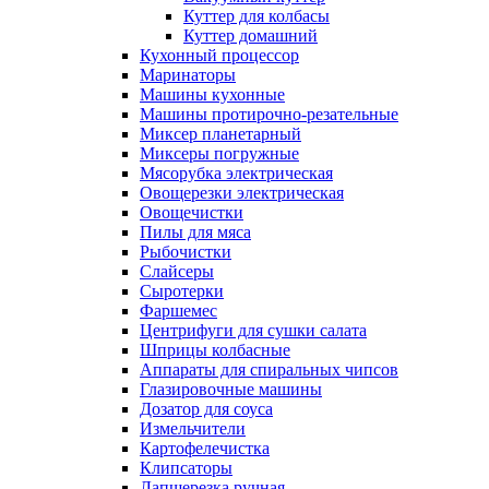
Куттер для колбасы
Куттер домашний
Кухонный процессор
Маринаторы
Машины кухонные
Машины протирочно-резательные
Миксер планетарный
Миксеры погружные
Мясорубка электрическая
Овощерезки электрическая
Овощечистки
Пилы для мяса
Рыбочистки
Слайсеры
Сыротерки
Фаршемес
Центрифуги для сушки салата
Шприцы колбасные
Аппараты для спиральных чипсов
Глазировочные машины
Дозатор для соуса
Измельчители
Картофелечистка
Клипсаторы
Лапшерезка ручная