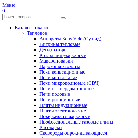
Меню
0
Каталог товаров
Тепловое
Аппараты Sous Vide (Су вид)
Витрины тепловые
Дегидраторы
Котлы пищеварочные
Макароноварки
Пароконвектоматы
Печи конвекционные
Печи коптильные
Печи микроволновые (СВЧ)
Печи на твердом топливе
Печи подовые
Печи ротационные
Плиты индукционные
Плиты электрические
Поверхности жарочные
Профессиональные газовые плиты
Рисоварки
Сковороды опрокидывающиеся