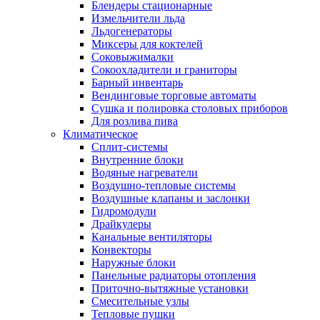
Блендеры стационарные
Измельчители льда
Льдогенераторы
Миксеры для коктелей
Соковыжималки
Сокоохладители и граниторы
Барный инвентарь
Вендинговые торговые автоматы
Сушка и полировка столовых приборов
Для розлива пива
Климатическое
Сплит-системы
Внутренние блоки
Водяные нагреватели
Воздушно-тепловые системы
Воздушные клапаны и заслонки
Гидромодули
Драйкулеры
Канальные вентиляторы
Конвекторы
Наружные блоки
Панельные радиаторы отопления
Приточно-вытяжные установки
Смесительные узлы
Тепловые пушки