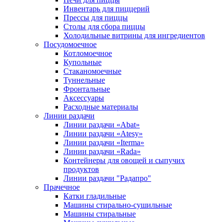
Инвентарь для пиццерий
Прессы для пиццы
Столы для сбора пиццы
Холодильные витрины для ингредиентов
Посудомоечное
Котломоечное
Купольные
Стаканомоечные
Туннельные
Фронтальные
Аксессуары
Расходные материалы
Линии раздачи
Линии раздачи «Abat»
Линии раздачи «Atesy»
Линии раздачи «Iterma»
Линии раздачи «Rada»
Контейнеры для овощей и сыпучих
продуктов
Линии раздачи "Радапро"
Прачечное
Катки гладильные
Машины стирально-сушильные
Машины стиральные