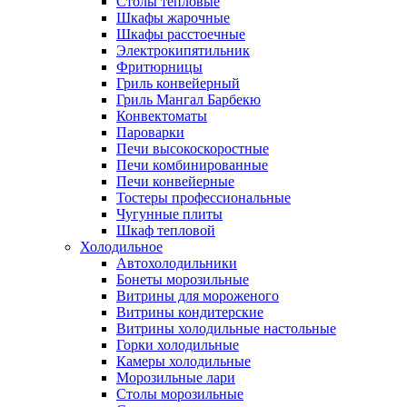
Столы тепловые
Шкафы жарочные
Шкафы расстоечные
Электрокипятильник
Фритюрницы
Гриль конвейерный
Гриль Мангал Барбекю
Конвектоматы
Пароварки
Печи высокоскоростные
Печи комбинированные
Печи конвейерные
Тостеры профессиональные
Чугунные плиты
Шкаф тепловой
Холодильное
Автохолодильники
Бонеты морозильные
Витрины для мороженого
Витрины кондитерские
Витрины холодильные настольные
Горки холодильные
Камеры холодильные
Морозильные лари
Столы морозильные