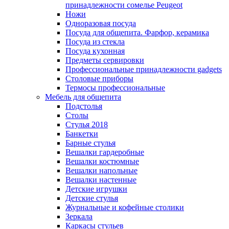
принадлежности сомелье Peugeot
Ножи
Одноразовая посуда
Посуда для общепита. Фарфор, керамика
Посуда из стекла
Посуда кухонная
Предметы сервировки
Профессиональные принадлежности gadgets
Столовые приборы
Термосы профессиональные
Мебель для общепита
Подстолья
Столы
Стулья 2018
Банкетки
Барные стулья
Вешалки гардеробные
Вешалки костюмные
Вешалки напольные
Вешалки настенные
Детские игрушки
Детские стулья
Журнальные и кофейные столики
Зеркала
Каркасы стульев