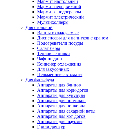
Мармит настольный
Мармит передвижной
Мармит с подогревом
Мармит электрический
Мультихолдеры
Для столовой
Ванны охлаждаемые
Диспенсеры для напитков с краном
Подогреватели посуды
Салат-бары
Тепловые полки
Чафинг диш
Конвейер охлаждения
Для закусочных
Пельменные автоматы
Для фаст-фуда
Аппараты для блинов
Аппараты для корн-догов
Аппараты для кукурузы
Аппараты для пончиков
Аппараты для попкорна
Аппараты для сахарной ваты
Аппараты для хот-догов
Аппараты для шаурмы
Грили для кур