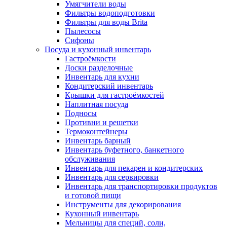
Умягчители воды
Фильтры водоподготовки
Фильтры для воды Brita
Пылесосы
Сифоны
Посуда и кухонный инвентарь
Гастроёмкости
Доски разделочные
Инвентарь для кухни
Кондитерский инвентарь
Крышки для гастроёмкостей
Наплитная посуда
Подносы
Противни и решетки
Термоконтейнеры
Инвентарь барный
Инвентарь буфетного, банкетного
обслуживания
Инвентарь для пекарен и кондитерских
Инвентарь для сервировки
Инвентарь для транспортировки продуктов
и готовой пищи
Инструменты для декорирования
Кухонный инвентарь
Мельницы для специй, соли,