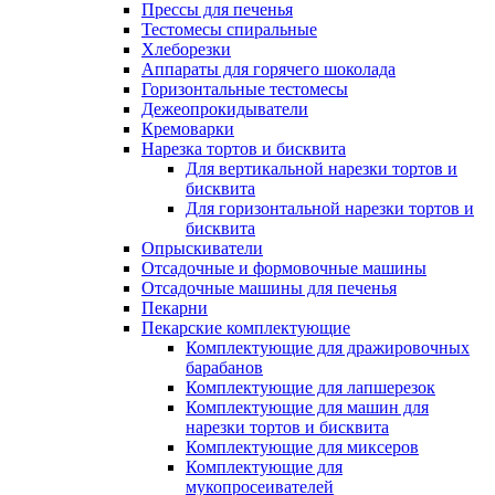
Прессы для печенья
Тестомесы спиральные
Хлеборезки
Аппараты для горячего шоколада
Горизонтальные тестомесы
Дежеопрокидыватели
Кремоварки
Нарезка тортов и бисквита
Для вертикальной нарезки тортов и
бисквита
Для горизонтальной нарезки тортов и
бисквита
Опрыскиватели
Отсадочные и формовочные машины
Отсадочные машины для печенья
Пекарни
Пекарские комплектующие
Комплектующие для дражировочных
барабанов
Комплектующие для лапшерезок
Комплектующие для машин для
нарезки тортов и бисквита
Комплектующие для миксеров
Комплектующие для
мукопросеивателей