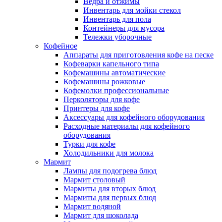
Ведра и отжимы
Инвентарь для мойки стекол
Инвентарь для пола
Контейнеры для мусора
Тележки уборочные
Кофейное
Аппараты для приготовления кофе на песке
Кофеварки капельного типа
Кофемашины автоматические
Кофемашины рожковые
Кофемолки профессиональные
Перколяторы для кофе
Принтеры для кофе
Аксессуары для кофейного оборудования
Расходные материалы для кофейного
оборудования
Турки для кофе
Холодильники для молока
Мармит
Лампы для подогрева блюд
Мармит столовый
Мармиты для вторых блюд
Мармиты для первых блюд
Мармит водяной
Мармит для шоколада