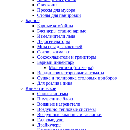
Овоскопы
Прессы для мусора
Столы для панировки
Барное
Барные комбайны
Блендеры стационарные
Измельчители льда
Льдогенераторы
Миксеры для коктелей
Соковыжималки
Сокоохладители и граниторы
Барный инвентарь
Молочники (питчеры)
Вендинговые торговые автоматы
Сушка и полировка столовых приборов
Для розлива пива
Климатическое
Сплит-системы
Внутренние блоки
Водяные нагреватели
Воздушно-тепловые системы
Воздушные клапаны и заслонки
Гидромодули
Драйкулеры