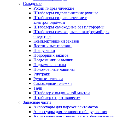
Складское
Рохли гидравлические
Штабелеры гидравлические ручные
Штабелеры гидравлические с
электроподъёмом
Штабелеры самоходные без платформы
Штабелеры самоходные с платформой для
оператора
Комплектовщики заказов
Лестничные тележки
Погрузчики
Подборщик заказов
Подъемники и вышки
Подъемные столы
Поломоечные машины
Ричтраки
Ручные тележки
Самоходные тележки
Тали
Штабелер с выдвижной мачтой
Штабелер с противовесом
Запасные части
Аксессуары для пароконвектоматов
Аксессуары для теплового оборудования
Аксессуары для холодильного оборудования