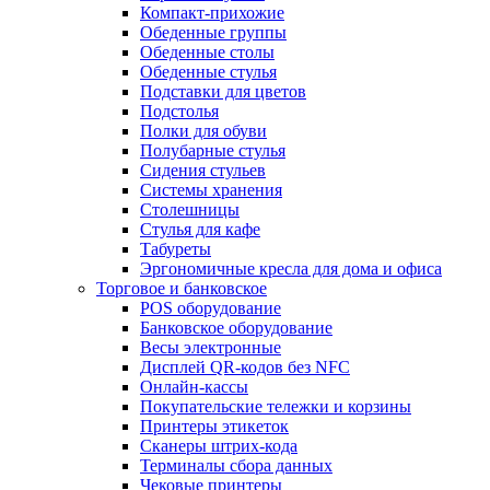
Компакт-прихожие
Обеденные группы
Обеденные столы
Обеденные стулья
Подставки для цветов
Подстолья
Полки для обуви
Полубарные стулья
Сидения стульев
Системы хранения
Столешницы
Стулья для кафе
Табуреты
Эргономичные кресла для дома и офиса
Торговое и банковское
POS оборудование
Банковское оборудование
Весы электронные
Дисплей QR-кодов без NFC
Онлайн-кассы
Покупательские тележки и корзины
Принтеры этикеток
Сканеры штрих-кода
Терминалы сбора данных
Чековые принтеры