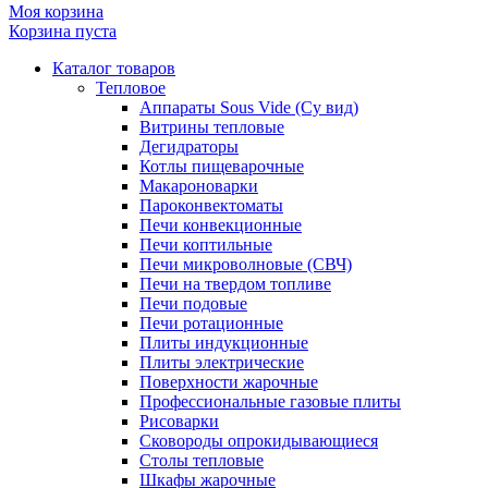
Моя корзина
Корзина пуста
Каталог товаров
Тепловое
Аппараты Sous Vide (Су вид)
Витрины тепловые
Дегидраторы
Котлы пищеварочные
Макароноварки
Пароконвектоматы
Печи конвекционные
Печи коптильные
Печи микроволновые (СВЧ)
Печи на твердом топливе
Печи подовые
Печи ротационные
Плиты индукционные
Плиты электрические
Поверхности жарочные
Профессиональные газовые плиты
Рисоварки
Сковороды опрокидывающиеся
Столы тепловые
Шкафы жарочные