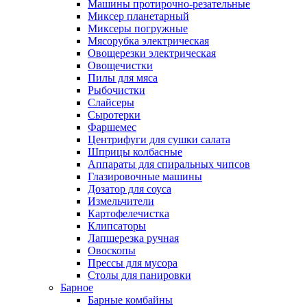
Машины протирочно-резательные
Миксер планетарный
Миксеры погружные
Мясорубка электрическая
Овощерезки электрическая
Овощечистки
Пилы для мяса
Рыбочистки
Слайсеры
Сыротерки
Фаршемес
Центрифуги для сушки салата
Шприцы колбасные
Аппараты для спиральных чипсов
Глазировочные машины
Дозатор для соуса
Измельчители
Картофелечистка
Клипсаторы
Лапшерезка ручная
Овоскопы
Прессы для мусора
Столы для панировки
Барное
Барные комбайны