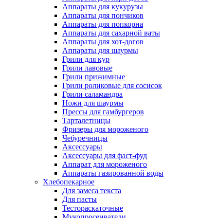
Аппараты для кукурузы
Аппараты для пончиков
Аппараты для попкорна
Аппараты для сахарной ваты
Аппараты для хот-догов
Аппараты для шаурмы
Грили для кур
Грили лавовые
Грили прижимные
Грили роликовые для сосисок
Грили саламандра
Ножи для шаурмы
Прессы для гамбургеров
Тарталетницы
Фризеры для мороженого
Чебуречницы
Аксессуары
Аксессуары для фаст-фуд
Аппарат для мороженого
Аппараты газированной воды
Хлебопекарное
Для замеса текста
Для пасты
Тестораскаточные
Мукопросеиватели