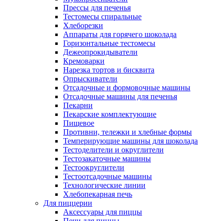
Прессы для печенья
Тестомесы спиральные
Хлеборезки
Аппараты для горячего шоколада
Горизонтальные тестомесы
Дежеопрокидыватели
Кремоварки
Нарезка тортов и бисквита
Опрыскиватели
Отсадочные и формовочные машины
Отсадочные машины для печенья
Пекарни
Пекарские комплектующие
Пищевое
Противни, тележки и хлебные формы
Темперирующие машины для шоколада
Тестоделители и округлители
Тестозакаточные машины
Тестоокруглители
Тестоотсадочные машины
Технологические линии
Хлебопекарная печь
Для пиццерии
Аксессуары для пиццы
Печи для пиццы