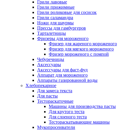
Грили лавовые
Грили прижимные
Грили роликовые для сосисок
Грили саламандра
Ножи для шаурмы
Прессы для гамбургеров
Тарталетницы
Фризеры для мороженого
Фризер для жареного мороженого
Фризер для мягкого мороженого
Фризер мороженого с помпой
Чебуречницы
Аксессуары
Аксессуары для фаст-фуд
Аппарат для мороженого
Аппараты газированной воды
Хлебопекарное
Для замеса текста
Для пасты
Тестораскаточные
Машины для производства пасты
Для крутого теста
Для слоеного теста
Тестораскатывающие машины
Мукопросеиватели