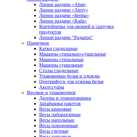
Линии раздачи «Abat»
Линии раздачи «Atesy»
Линии раздачи «Iterma»
Линии раздачи «Rada»
Контейнеры для овощей и сыпучих
продуктов
Линии раздачи "Радапро"
Прачечное
Катки гладильные
Машины стирально-сушильные
Машины стиральные
Машины сушильные
Столы гладильные
Упаковщики белья и одежды
Центрифуги для отжима белья
Аксессуары
Весовое и упаковочное
Датеры и этикировщики
Запайщики пакетов
Весы крановые
Весы лабораторные
Весы напольные
Весы порционные
Весы счетные
Весы торговые