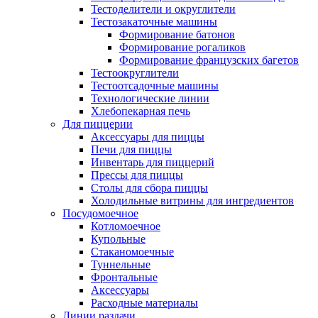
Тестоделители и округлители
Тестозакаточные машины
Формирование батонов
Формирование рогаликов
Формирование французских багетов
Тестоокруглители
Тестоотсадочные машины
Технологические линии
Хлебопекарная печь
Для пиццерии
Аксессуары для пиццы
Печи для пиццы
Инвентарь для пиццерий
Прессы для пиццы
Столы для сбора пиццы
Холодильные витрины для ингредиентов
Посудомоечное
Котломоечное
Купольные
Стаканомоечные
Туннельные
Фронтальные
Аксессуары
Расходные материалы
Линии раздачи