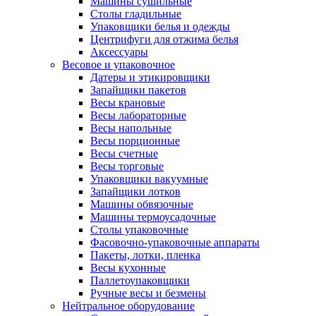
Машины сушильные
Столы гладильные
Упаковщики белья и одежды
Центрифуги для отжима белья
Аксессуары
Весовое и упаковочное
Датеры и этикировщики
Запайщики пакетов
Весы крановые
Весы лабораторные
Весы напольные
Весы порционные
Весы счетные
Весы торговые
Упаковщики вакуумные
Запайщики лотков
Машины обвязочные
Машины термоусадочные
Столы упаковочные
Фасовочно-упаковочные аппараты
Пакеты, лотки, пленка
Весы кухонные
Паллетоупаковщики
Ручные весы и безмены
Нейтральное оборудование