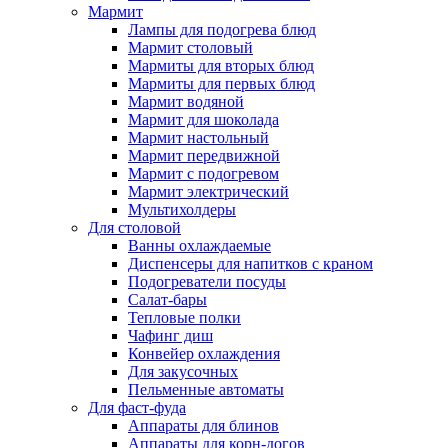
Мармит
Лампы для подогрева блюд
Мармит столовый
Мармиты для вторых блюд
Мармиты для первых блюд
Мармит водяной
Мармит для шоколада
Мармит настольный
Мармит передвижной
Мармит с подогревом
Мармит электрический
Мультихолдеры
Для столовой
Ванны охлаждаемые
Диспенсеры для напитков с краном
Подогреватели посуды
Салат-бары
Тепловые полки
Чафинг диш
Конвейер охлаждения
Для закусочных
Пельменные автоматы
Для фаст-фуда
Аппараты для блинов
Аппараты для корн-догов