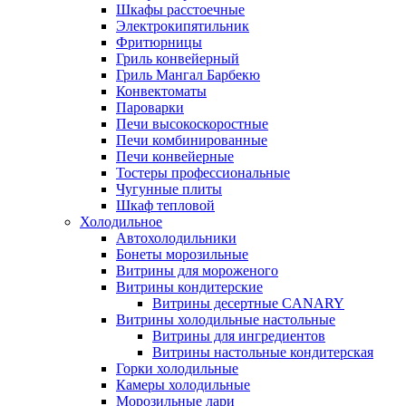
Шкафы расстоечные
Электрокипятильник
Фритюрницы
Гриль конвейерный
Гриль Мангал Барбекю
Конвектоматы
Пароварки
Печи высокоскоростные
Печи комбинированные
Печи конвейерные
Тостеры профессиональные
Чугунные плиты
Шкаф тепловой
Холодильное
Автохолодильники
Бонеты морозильные
Витрины для мороженого
Витрины кондитерские
Витрины десертные CANARY
Витрины холодильные настольные
Витрины для ингредиентов
Витрины настольные кондитерская
Горки холодильные
Камеры холодильные
Морозильные лари