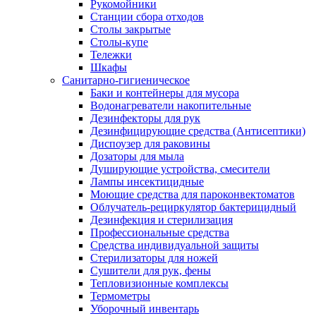
Рукомойники
Станции сбора отходов
Столы закрытые
Столы-купе
Тележки
Шкафы
Санитарно-гигиеническое
Баки и контейнеры для мусора
Водонагреватели накопительные
Дезинфекторы для рук
Дезинфицирующие средства (Антисептики)
Диспоузер для раковины
Дозаторы для мыла
Душирующие устройства, смесители
Лампы инсектицидные
Моющие средства для пароконвектоматов
Облучатель-рециркулятор бактерицидный
Дезинфекция и стерилизация
Профессиональные средства
Средства индивидуальной защиты
Стерилизаторы для ножей
Сушители для рук, фены
Тепловизионные комплексы
Термометры
Уборочный инвентарь