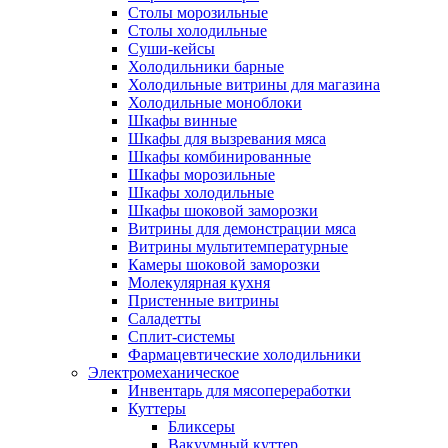
Столы морозильные
Столы холодильные
Суши-кейсы
Холодильники барные
Холодильные витрины для магазина
Холодильные моноблоки
Шкафы винные
Шкафы для вызревания мяса
Шкафы комбинированные
Шкафы морозильные
Шкафы холодильные
Шкафы шоковой заморозки
Витрины для демонстрации мяса
Витрины мультитемпературные
Камеры шоковой заморозки
Молекулярная кухня
Пристенные витрины
Саладетты
Сплит-системы
Фармацевтические холодильники
Электромеханическое
Инвентарь для мясопереработки
Куттеры
Бликсеры
Вакуумный куттер