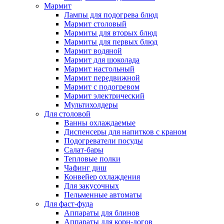
Мармит
Лампы для подогрева блюд
Мармит столовый
Мармиты для вторых блюд
Мармиты для первых блюд
Мармит водяной
Мармит для шоколада
Мармит настольный
Мармит передвижной
Мармит с подогревом
Мармит электрический
Мультихолдеры
Для столовой
Ванны охлаждаемые
Диспенсеры для напитков с краном
Подогреватели посуды
Салат-бары
Тепловые полки
Чафинг диш
Конвейер охлаждения
Для закусочных
Пельменные автоматы
Для фаст-фуда
Аппараты для блинов
Аппараты для корн-догов