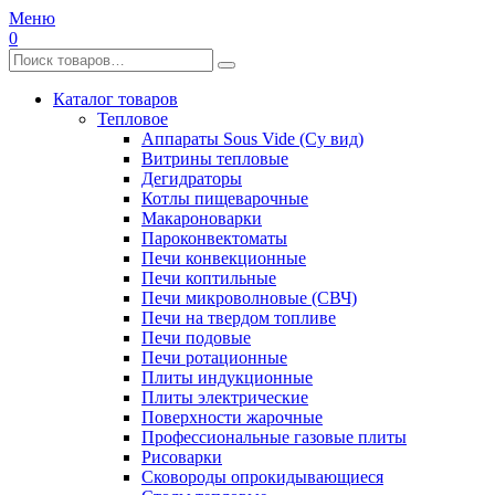
Меню
0
Каталог товаров
Тепловое
Аппараты Sous Vide (Су вид)
Витрины тепловые
Дегидраторы
Котлы пищеварочные
Макароноварки
Пароконвектоматы
Печи конвекционные
Печи коптильные
Печи микроволновые (СВЧ)
Печи на твердом топливе
Печи подовые
Печи ротационные
Плиты индукционные
Плиты электрические
Поверхности жарочные
Профессиональные газовые плиты
Рисоварки
Сковороды опрокидывающиеся