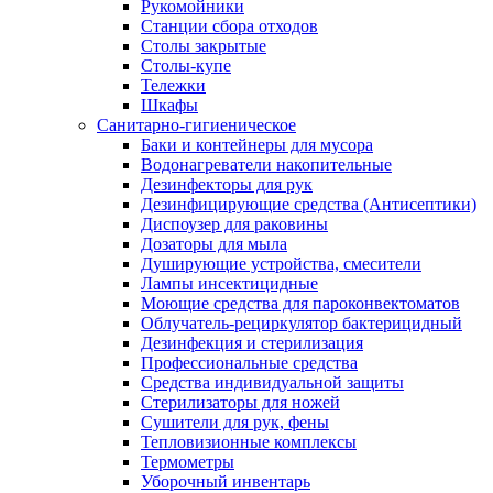
Рукомойники
Станции сбора отходов
Столы закрытые
Столы-купе
Тележки
Шкафы
Санитарно-гигиеническое
Баки и контейнеры для мусора
Водонагреватели накопительные
Дезинфекторы для рук
Дезинфицирующие средства (Антисептики)
Диспоузер для раковины
Дозаторы для мыла
Душирующие устройства, смесители
Лампы инсектицидные
Моющие средства для пароконвектоматов
Облучатель-рециркулятор бактерицидный
Дезинфекция и стерилизация
Профессиональные средства
Средства индивидуальной защиты
Стерилизаторы для ножей
Сушители для рук, фены
Тепловизионные комплексы
Термометры
Уборочный инвентарь