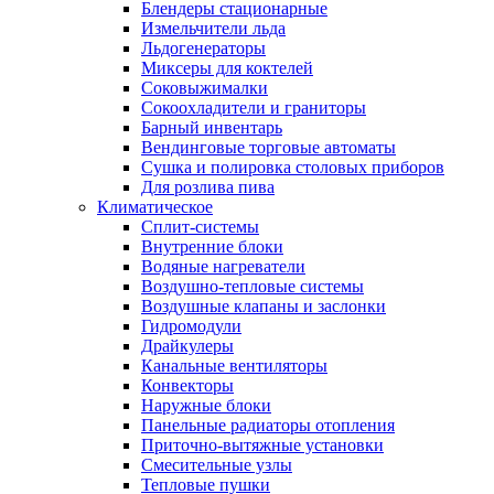
Блендеры стационарные
Измельчители льда
Льдогенераторы
Миксеры для коктелей
Соковыжималки
Сокоохладители и граниторы
Барный инвентарь
Вендинговые торговые автоматы
Сушка и полировка столовых приборов
Для розлива пива
Климатическое
Сплит-системы
Внутренние блоки
Водяные нагреватели
Воздушно-тепловые системы
Воздушные клапаны и заслонки
Гидромодули
Драйкулеры
Канальные вентиляторы
Конвекторы
Наружные блоки
Панельные радиаторы отопления
Приточно-вытяжные установки
Смесительные узлы
Тепловые пушки