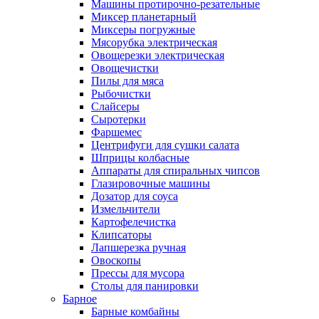
Машины протирочно-резательные
Миксер планетарный
Миксеры погружные
Мясорубка электрическая
Овощерезки электрическая
Овощечистки
Пилы для мяса
Рыбочистки
Слайсеры
Сыротерки
Фаршемес
Центрифуги для сушки салата
Шприцы колбасные
Аппараты для спиральных чипсов
Глазировочные машины
Дозатор для соуса
Измельчители
Картофелечистка
Клипсаторы
Лапшерезка ручная
Овоскопы
Прессы для мусора
Столы для панировки
Барное
Барные комбайны