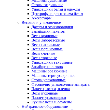
Машины сушильные
Столы гладильные
Упаковщики белья и одежды
Центрифуги для отжима белья
Аксессуары
Весовое и упаковочное
Датеры и этикировщики
Запайщики пакетов
Весы крановые
Весы лабораторные
Весы напольные
Весы порционные
Весы счетные
Весы торговые
Упаковщики вакуумные
Запайщики лотков
Машины обвязочные
Машины термоусадочные
Столы упаковочные
Фасовочно-упаковочные аппараты
Пакеты, лотки, пленка
Весы кухонные
Паллетоупаковщики
Ручные весы и безмены
Нейтральное оборудование