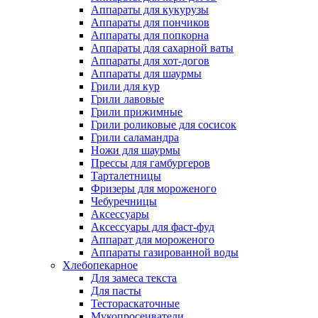
Аппараты для кукурузы
Аппараты для пончиков
Аппараты для попкорна
Аппараты для сахарной ваты
Аппараты для хот-догов
Аппараты для шаурмы
Грили для кур
Грили лавовые
Грили прижимные
Грили роликовые для сосисок
Грили саламандра
Ножи для шаурмы
Прессы для гамбургеров
Тарталетницы
Фризеры для мороженого
Чебуречницы
Аксессуары
Аксессуары для фаст-фуд
Аппарат для мороженого
Аппараты газированной воды
Хлебопекарное
Для замеса текста
Для пасты
Тестораскаточные
Мукопросеиватели