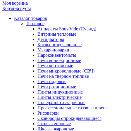
Моя корзина
Корзина пуста
Каталог товаров
Тепловое
Аппараты Sous Vide (Су вид)
Витрины тепловые
Дегидраторы
Котлы пищеварочные
Макароноварки
Пароконвектоматы
Печи конвекционные
Печи коптильные
Печи микроволновые (СВЧ)
Печи на твердом топливе
Печи подовые
Печи ротационные
Плиты индукционные
Плиты электрические
Поверхности жарочные
Профессиональные газовые плиты
Рисоварки
Сковороды опрокидывающиеся
Столы тепловые
Шкафы жарочные