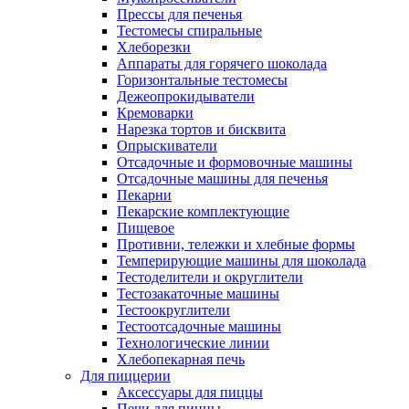
Прессы для печенья
Тестомесы спиральные
Хлеборезки
Аппараты для горячего шоколада
Горизонтальные тестомесы
Дежеопрокидыватели
Кремоварки
Нарезка тортов и бисквита
Опрыскиватели
Отсадочные и формовочные машины
Отсадочные машины для печенья
Пекарни
Пекарские комплектующие
Пищевое
Противни, тележки и хлебные формы
Темперирующие машины для шоколада
Тестоделители и округлители
Тестозакаточные машины
Тестоокруглители
Тестоотсадочные машины
Технологические линии
Хлебопекарная печь
Для пиццерии
Аксессуары для пиццы
Печи для пиццы