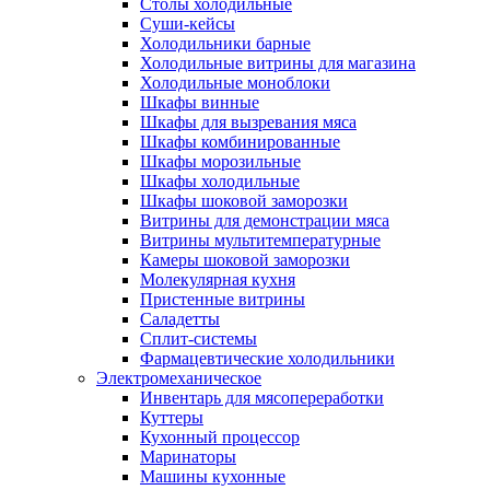
Столы холодильные
Суши-кейсы
Холодильники барные
Холодильные витрины для магазина
Холодильные моноблоки
Шкафы винные
Шкафы для вызревания мяса
Шкафы комбинированные
Шкафы морозильные
Шкафы холодильные
Шкафы шоковой заморозки
Витрины для демонстрации мяса
Витрины мультитемпературные
Камеры шоковой заморозки
Молекулярная кухня
Пристенные витрины
Саладетты
Сплит-системы
Фармацевтические холодильники
Электромеханическое
Инвентарь для мясопереработки
Куттеры
Кухонный процессор
Маринаторы
Машины кухонные