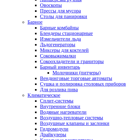
Овоскопы
Прессы для мусора
Столы для панировки
Барное
Барные комбайны
Блендеры стационарные
Измельчители льда
Льдогенераторы
Миксеры для коктелей
Соковыжималки
Сокоохладители и граниторы
Барный инвентарь
Молочники (питчеры)
Вендинговые торговые автоматы
Сушка и полировка столовых приборов
Для розлива пива
Климатическое
Сплит-системы
Внутренние блоки
Водяные нагреватели
Воздушно-тепловые системы
Воздушные клапаны и заслонки
Гидромодули
Драйкулеры