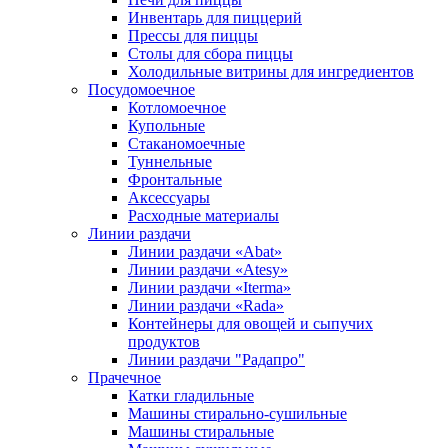
Инвентарь для пиццерий
Прессы для пиццы
Столы для сбора пиццы
Холодильные витрины для ингредиентов
Посудомоечное
Котломоечное
Купольные
Стаканомоечные
Туннельные
Фронтальные
Аксессуары
Расходные материалы
Линии раздачи
Линии раздачи «Abat»
Линии раздачи «Atesy»
Линии раздачи «Iterma»
Линии раздачи «Rada»
Контейнеры для овощей и сыпучих
продуктов
Линии раздачи "Радапро"
Прачечное
Катки гладильные
Машины стирально-сушильные
Машины стиральные