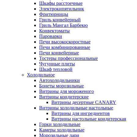
Шкафы расстоечные
Электрокипятильник
Фритюрницы
Гриль конвейерный
Гриль Мангал Барбекю
Конвектоматы
Пароварки
Печи высокоскоростные
Печи комбинированные
Печи конвейерные
Тостеры профессиональные
Чугунные плиты
Шкаф тепловой
Холодильное
Автохолодильники
Бонеты морозильные
Витрины для мороженого
Витрины кондитерские
Витрины десертные CANARY
Витрины холодильные настольные
Витрины для ингредиентов
Витрины настольные кондитерская
Горки холодильные
Камеры холодильные
Морозильные лари