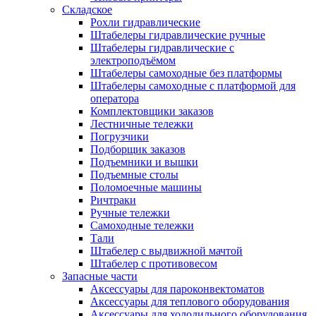
Складское
Рохли гидравлические
Штабелеры гидравлические ручные
Штабелеры гидравлические с
электроподъёмом
Штабелеры самоходные без платформы
Штабелеры самоходные с платформой для
оператора
Комплектовщики заказов
Лестничные тележки
Погрузчики
Подборщик заказов
Подъемники и вышки
Подъемные столы
Поломоечные машины
Ричтраки
Ручные тележки
Самоходные тележки
Тали
Штабелер с выдвижной мачтой
Штабелер с противовесом
Запасные части
Аксессуары для пароконвектоматов
Аксессуары для теплового оборудования
Аксессуары для холодильного оборудования