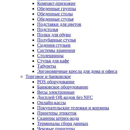
Компакт-прихожие
Обеденные группы
Обеденные столы
Обеденные стулья
Подставки для цветов
Подстолья
Полки для обуви
Полубарные стулья
Сидения стульев
Системы хранения
Столешницы
Стулья для кафе
Табуреты
Эргономичные кресла для дома и офиса
Торговое и банковское
POS оборудование
Банковское оборудование
Весы электронные
Дисплей QR-кодов без NFC
Онлайн-кассы
Покупательские тележки и корзины
Принтеры этикеток
Сканеры штрих-кода
Терминалы сбора данных
Чековые принтеры