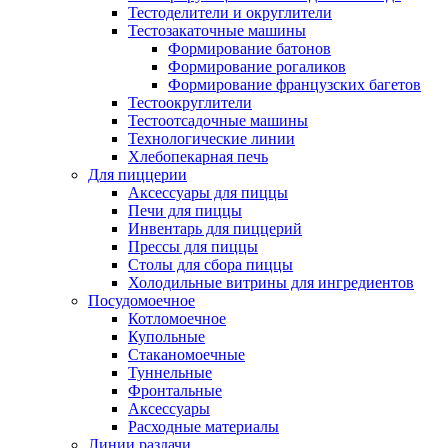
Тестоделители и округлители
Тестозакаточные машины
Формирование батонов
Формирование рогаликов
Формирование французских багетов
Тестоокруглители
Тестоотсадочные машины
Технологические линии
Хлебопекарная печь
Для пиццерии
Аксессуары для пиццы
Печи для пиццы
Инвентарь для пиццерий
Прессы для пиццы
Столы для сбора пиццы
Холодильные витрины для ингредиентов
Посудомоечное
Котломоечное
Купольные
Стаканомоечные
Туннельные
Фронтальные
Аксессуары
Расходные материалы
Линии раздачи