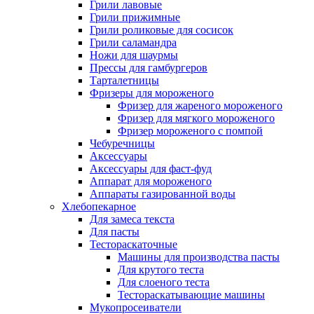
Грили лавовые
Грили прижимные
Грили роликовые для сосисок
Грили саламандра
Ножи для шаурмы
Прессы для гамбургеров
Тарталетницы
Фризеры для мороженого
Фризер для жареного мороженого
Фризер для мягкого мороженого
Фризер мороженого с помпой
Чебуречницы
Аксессуары
Аксессуары для фаст-фуд
Аппарат для мороженого
Аппараты газированной воды
Хлебопекарное
Для замеса текста
Для пасты
Тестораскаточные
Машины для производства пасты
Для крутого теста
Для слоеного теста
Тестораскатывающие машины
Мукопросеиватели