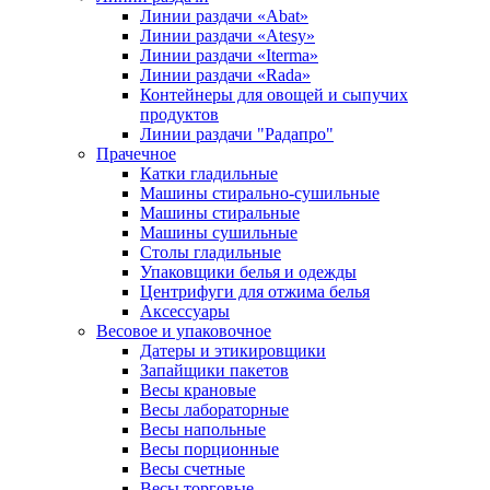
Линии раздачи «Abat»
Линии раздачи «Atesy»
Линии раздачи «Iterma»
Линии раздачи «Rada»
Контейнеры для овощей и сыпучих
продуктов
Линии раздачи "Радапро"
Прачечное
Катки гладильные
Машины стирально-сушильные
Машины стиральные
Машины сушильные
Столы гладильные
Упаковщики белья и одежды
Центрифуги для отжима белья
Аксессуары
Весовое и упаковочное
Датеры и этикировщики
Запайщики пакетов
Весы крановые
Весы лабораторные
Весы напольные
Весы порционные
Весы счетные
Весы торговые