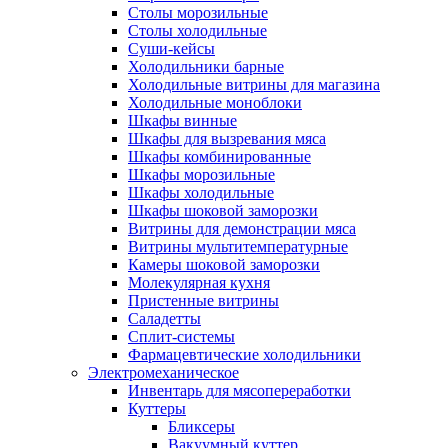
Столы морозильные
Столы холодильные
Суши-кейсы
Холодильники барные
Холодильные витрины для магазина
Холодильные моноблоки
Шкафы винные
Шкафы для вызревания мяса
Шкафы комбинированные
Шкафы морозильные
Шкафы холодильные
Шкафы шоковой заморозки
Витрины для демонстрации мяса
Витрины мультитемпературные
Камеры шоковой заморозки
Молекулярная кухня
Пристенные витрины
Саладетты
Сплит-системы
Фармацевтические холодильники
Электромеханическое
Инвентарь для мясопереработки
Куттеры
Бликсеры
Вакуумный куттер