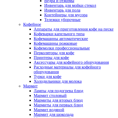
Ведра и отжимы
Инвентарь для мойки стекол
Инвентарь для пола
Контейнеры для мусора
Тележки уборочные
Кофейное
Аппараты для приготовления кофе на песке
Кофеварки капельного типа
Кофемашины автоматические
Кофемашины рожковые
Кофемолки профессиональные
Перколяторы для кофе
Принтеры для кофе
Аксессуары для кофейного оборудования
Расходные материалы для кофейного
оборудования
Турки для кофе
Холодильники для молока
Мармит
Лампы для подогрева блюд
Мармит столовый
Мармиты для вторых блюд
Мармиты для первых блюд
Мармит водяной
Мармит для шоколада