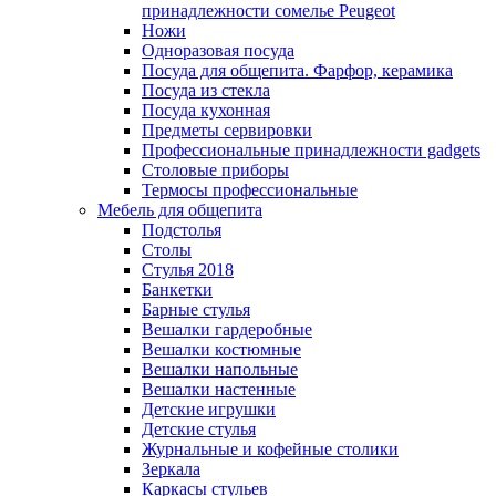
принадлежности сомелье Peugeot
Ножи
Одноразовая посуда
Посуда для общепита. Фарфор, керамика
Посуда из стекла
Посуда кухонная
Предметы сервировки
Профессиональные принадлежности gadgets
Столовые приборы
Термосы профессиональные
Мебель для общепита
Подстолья
Столы
Стулья 2018
Банкетки
Барные стулья
Вешалки гардеробные
Вешалки костюмные
Вешалки напольные
Вешалки настенные
Детские игрушки
Детские стулья
Журнальные и кофейные столики
Зеркала
Каркасы стульев