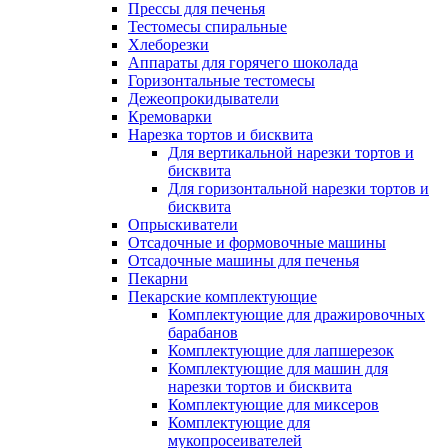
Прессы для печенья
Тестомесы спиральные
Хлеборезки
Аппараты для горячего шоколада
Горизонтальные тестомесы
Дежеопрокидыватели
Кремоварки
Нарезка тортов и бисквита
Для вертикальной нарезки тортов и
бисквита
Для горизонтальной нарезки тортов и
бисквита
Опрыскиватели
Отсадочные и формовочные машины
Отсадочные машины для печенья
Пекарни
Пекарские комплектующие
Комплектующие для дражировочных
барабанов
Комплектующие для лапшерезок
Комплектующие для машин для
нарезки тортов и бисквита
Комплектующие для миксеров
Комплектующие для
мукопросеивателей