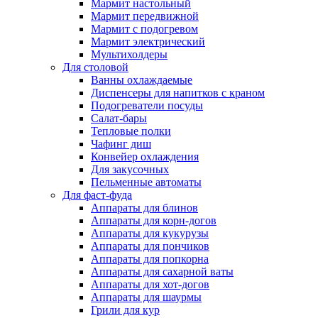
Мармит настольный
Мармит передвижной
Мармит с подогревом
Мармит электрический
Мультихолдеры
Для столовой
Ванны охлаждаемые
Диспенсеры для напитков с краном
Подогреватели посуды
Салат-бары
Тепловые полки
Чафинг диш
Конвейер охлаждения
Для закусочных
Пельменные автоматы
Для фаст-фуда
Аппараты для блинов
Аппараты для корн-догов
Аппараты для кукурузы
Аппараты для пончиков
Аппараты для попкорна
Аппараты для сахарной ваты
Аппараты для хот-догов
Аппараты для шаурмы
Грили для кур