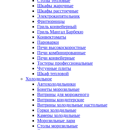
Столы тепловые
Шкафы жарочные
Шкафы расстоечные
Электрокипятильник
Фритюрницы
Гриль конвейерный
Гриль Мангал Барбекю
Конвектоматы
Пароварки
Печи высокоскоростные
Печи комбинированные
Печи конвейерные
Тостеры профессиональные
Чугунные плиты
Шкаф тепловой
Холодильное
Автохолодильники
Бонеты морозильные
Витрины для мороженого
Витрины кондитерские
Витрины холодильные настольные
Горки холодильные
Камеры холодильные
Морозильные лари
Столы морозильные