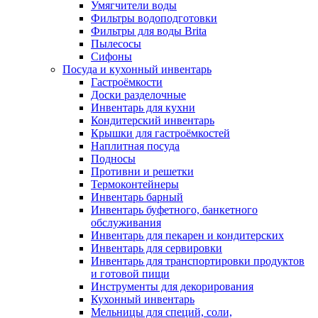
Умягчители воды
Фильтры водоподготовки
Фильтры для воды Brita
Пылесосы
Сифоны
Посуда и кухонный инвентарь
Гастроёмкости
Доски разделочные
Инвентарь для кухни
Кондитерский инвентарь
Крышки для гастроёмкостей
Наплитная посуда
Подносы
Противни и решетки
Термоконтейнеры
Инвентарь барный
Инвентарь буфетного, банкетного
обслуживания
Инвентарь для пекарен и кондитерских
Инвентарь для сервировки
Инвентарь для транспортировки продуктов
и готовой пищи
Инструменты для декорирования
Кухонный инвентарь
Мельницы для специй, соли,