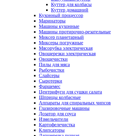
Куттер для колбасы
Куттер домашний
Кухонный процессор
Маринаторы
Машины кухонные
Машины протирочно-резательные
Миксер планетарный
Миксеры погружные
Мясорубка электрическая
Овощерезки электрическая
Овощечистки
Пилы для мяса
Рыбочистки
Слайсеры
Сыротерки
Фаршемес
Центрифуги для сушки салата
Шприцы колбасные
Аппараты для спиральных чипсов
Глазировочные машины
Дозатор для соуса
Измельчители
Картофелечистка
Клипсаторы
Лапшерезка ручная