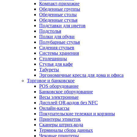
Компакт-прихожие
Обеденные группы
Обеденные столы
Обеденные стулья
Подставки для цветов
Подстолья
Полки для обуви
Полубарные стулья
Сидения стульев
Системы хранения
Столешницы
Стулья для кафе
Табуреты
Эргономичные кресла для дома и офиса
Торговое и банковское
POS оборудование
Банковское оборудование
Весы электронные
Дисплей QR-кодов без NFC
Онлайн-кассы
Покупательские тележки и корзины
Принтеры этикеток
Сканеры штрих-кода
Терминалы сбора данных
Чековые принтеры