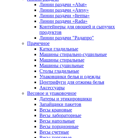
Линии раздачи «Abat»
Линии раздачи «Atesy»
Линии раздачи «Iterma»
Линии раздачи «Rada»
Контейнеры для овощей и сыпучих
продуктов
Линии раздачи "Радапро"
Прачечное
Катки гладильные
Машины стирально-сушильные
Машины стиральные
Машины сушильные
Столы гладильные
Упаковщики белья и одежды
Центрифуги для отжима белья
Аксессуары
Весовое и упаковочное
Датеры и этикировщики
Запайщики пакетов
Весы крановые
Весы лабораторные
Весы напольные
Весы порционные
Весы счетные
Весы торговые