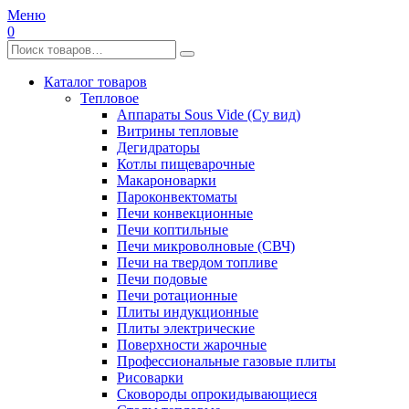
Меню
0
Каталог товаров
Тепловое
Аппараты Sous Vide (Су вид)
Витрины тепловые
Дегидраторы
Котлы пищеварочные
Макароноварки
Пароконвектоматы
Печи конвекционные
Печи коптильные
Печи микроволновые (СВЧ)
Печи на твердом топливе
Печи подовые
Печи ротационные
Плиты индукционные
Плиты электрические
Поверхности жарочные
Профессиональные газовые плиты
Рисоварки
Сковороды опрокидывающиеся