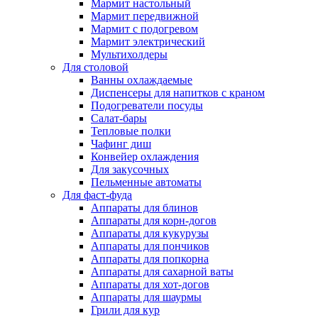
Мармит настольный
Мармит передвижной
Мармит с подогревом
Мармит электрический
Мультихолдеры
Для столовой
Ванны охлаждаемые
Диспенсеры для напитков с краном
Подогреватели посуды
Салат-бары
Тепловые полки
Чафинг диш
Конвейер охлаждения
Для закусочных
Пельменные автоматы
Для фаст-фуда
Аппараты для блинов
Аппараты для корн-догов
Аппараты для кукурузы
Аппараты для пончиков
Аппараты для попкорна
Аппараты для сахарной ваты
Аппараты для хот-догов
Аппараты для шаурмы
Грили для кур