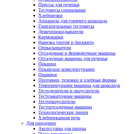
Прессы для печенья
Тестомесы спиральные
Хлеборезки
Аппараты для горячего шоколада
Горизонтальные тестомесы
Дежеопрокидыватели
Кремоварки
Нарезка тортов и бисквита
Опрыскиватели
Отсадочные и формовочные машины
Отсадочные машины для печенья
Пекарни
Пекарские комплектующие
Пищевое
Противни, тележки и хлебные формы
Темперирующие машины для шоколада
Тестоделители и округлители
Тестозакаточные машины
Тестоокруглители
Тестоотсадочные машины
Технологические линии
Хлебопекарная печь
Для пиццерии
Аксессуары для пиццы
Печи для пиццы