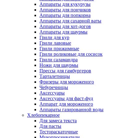
Аппараты для кукурузы
Аппараты для пончиков
Аппараты для попкорна
Аппараты для сахарной ваты
Аппараты для хот-догов
Аппараты для шаурмы
Грили для кур
Грили лавовые
Грили прижимные
Грили роликовые для сосисок
Грили саламандра
Ножи для шаурмы
Прессы для гамбургеров
Тарталетницы
Фризеры для мороженого
Чебуречницы
Аксессуары
Аксессуары для фаст-фуд
Аппарат для мороженого
Аппараты газированной воды
Хлебопекарное
Для замеса текста
Для пасты
Тестораскаточные
Мукопросеиватели