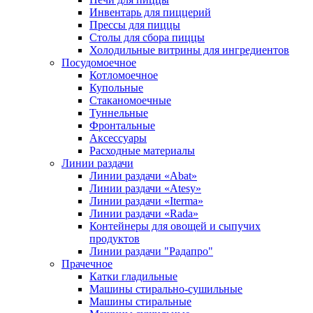
Инвентарь для пиццерий
Прессы для пиццы
Столы для сбора пиццы
Холодильные витрины для ингредиентов
Посудомоечное
Котломоечное
Купольные
Стаканомоечные
Туннельные
Фронтальные
Аксессуары
Расходные материалы
Линии раздачи
Линии раздачи «Abat»
Линии раздачи «Atesy»
Линии раздачи «Iterma»
Линии раздачи «Rada»
Контейнеры для овощей и сыпучих
продуктов
Линии раздачи "Радапро"
Прачечное
Катки гладильные
Машины стирально-сушильные
Машины стиральные