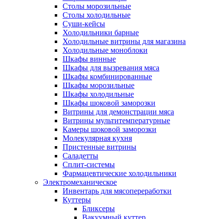
Столы морозильные
Столы холодильные
Суши-кейсы
Холодильники барные
Холодильные витрины для магазина
Холодильные моноблоки
Шкафы винные
Шкафы для вызревания мяса
Шкафы комбинированные
Шкафы морозильные
Шкафы холодильные
Шкафы шоковой заморозки
Витрины для демонстрации мяса
Витрины мультитемпературные
Камеры шоковой заморозки
Молекулярная кухня
Пристенные витрины
Саладетты
Сплит-системы
Фармацевтические холодильники
Электромеханическое
Инвентарь для мясопереработки
Куттеры
Бликсеры
Вакуумный куттер