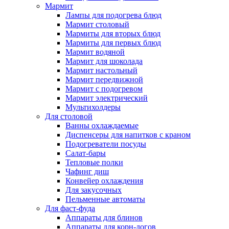
Мармит
Лампы для подогрева блюд
Мармит столовый
Мармиты для вторых блюд
Мармиты для первых блюд
Мармит водяной
Мармит для шоколада
Мармит настольный
Мармит передвижной
Мармит с подогревом
Мармит электрический
Мультихолдеры
Для столовой
Ванны охлаждаемые
Диспенсеры для напитков с краном
Подогреватели посуды
Салат-бары
Тепловые полки
Чафинг диш
Конвейер охлаждения
Для закусочных
Пельменные автоматы
Для фаст-фуда
Аппараты для блинов
Аппараты для корн-догов