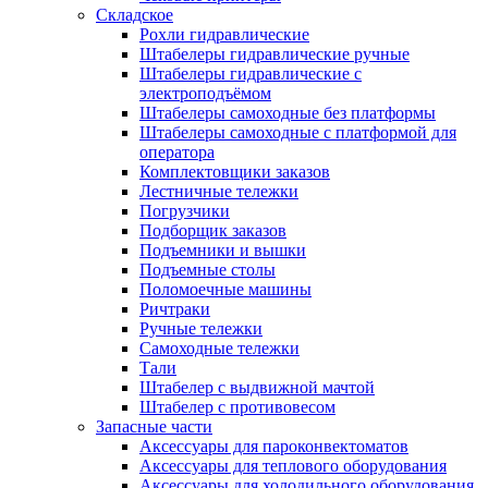
Складское
Рохли гидравлические
Штабелеры гидравлические ручные
Штабелеры гидравлические с
электроподъёмом
Штабелеры самоходные без платформы
Штабелеры самоходные с платформой для
оператора
Комплектовщики заказов
Лестничные тележки
Погрузчики
Подборщик заказов
Подъемники и вышки
Подъемные столы
Поломоечные машины
Ричтраки
Ручные тележки
Самоходные тележки
Тали
Штабелер с выдвижной мачтой
Штабелер с противовесом
Запасные части
Аксессуары для пароконвектоматов
Аксессуары для теплового оборудования
Аксессуары для холодильного оборудования