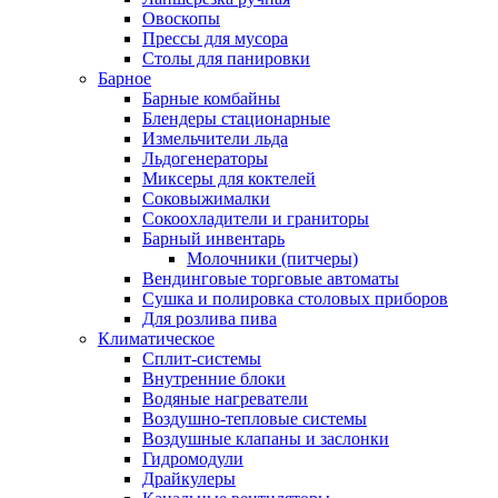
Овоскопы
Прессы для мусора
Столы для панировки
Барное
Барные комбайны
Блендеры стационарные
Измельчители льда
Льдогенераторы
Миксеры для коктелей
Соковыжималки
Сокоохладители и граниторы
Барный инвентарь
Молочники (питчеры)
Вендинговые торговые автоматы
Сушка и полировка столовых приборов
Для розлива пива
Климатическое
Сплит-системы
Внутренние блоки
Водяные нагреватели
Воздушно-тепловые системы
Воздушные клапаны и заслонки
Гидромодули
Драйкулеры