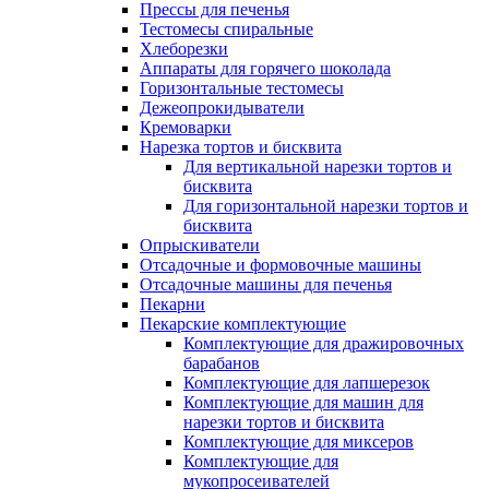
Прессы для печенья
Тестомесы спиральные
Хлеборезки
Аппараты для горячего шоколада
Горизонтальные тестомесы
Дежеопрокидыватели
Кремоварки
Нарезка тортов и бисквита
Для вертикальной нарезки тортов и
бисквита
Для горизонтальной нарезки тортов и
бисквита
Опрыскиватели
Отсадочные и формовочные машины
Отсадочные машины для печенья
Пекарни
Пекарские комплектующие
Комплектующие для дражировочных
барабанов
Комплектующие для лапшерезок
Комплектующие для машин для
нарезки тортов и бисквита
Комплектующие для миксеров
Комплектующие для
мукопросеивателей