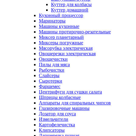
Куттер для колбасы
Куттер домашний
Кухонный процессор
Маринаторы
Машины кухонные
Машины протирочно-резательные
Миксер планетарный
Миксеры погружные
Мясорубка электрическая
Овощерезки электрическая
Овощечистки
Пилы для мяса
Рыбочистки
Слайсеры
Сыротерки
Фаршемес
Центрифуги для сушки салата
Шприцы колбасные
Аппараты для спиральных чипсов
Глазировочные машины
Дозатор для соуса
Измельчители
Картофелечистка
Клипсаторы
Лапшерезка ручная