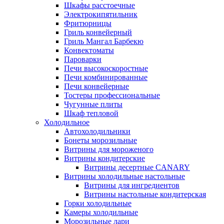
Шкафы расстоечные
Электрокипятильник
Фритюрницы
Гриль конвейерный
Гриль Мангал Барбекю
Конвектоматы
Пароварки
Печи высокоскоростные
Печи комбинированные
Печи конвейерные
Тостеры профессиональные
Чугунные плиты
Шкаф тепловой
Холодильное
Автохолодильники
Бонеты морозильные
Витрины для мороженого
Витрины кондитерские
Витрины десертные CANARY
Витрины холодильные настольные
Витрины для ингредиентов
Витрины настольные кондитерская
Горки холодильные
Камеры холодильные
Морозильные лари