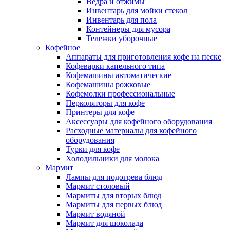
Ведра и отжимы
Инвентарь для мойки стекол
Инвентарь для пола
Контейнеры для мусора
Тележки уборочные
Кофейное
Аппараты для приготовления кофе на песке
Кофеварки капельного типа
Кофемашины автоматические
Кофемашины рожковые
Кофемолки профессиональные
Перколяторы для кофе
Принтеры для кофе
Аксессуары для кофейного оборудования
Расходные материалы для кофейного
оборудования
Турки для кофе
Холодильники для молока
Мармит
Лампы для подогрева блюд
Мармит столовый
Мармиты для вторых блюд
Мармиты для первых блюд
Мармит водяной
Мармит для шоколада