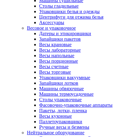
Машины сушильные
Столы гладильные
Упаковщики белья и одежды
Центрифуги для отжима белья
Аксессуары
Весовое и упаковочное
Датеры и этикировщики
Запайщики пакетов
Весы крановые
Весы лабораторные
Весы напольные
Весы порционные
Весы счетные
Весы торговые
Упаковщики вакуумные
Запайщики лотков
Машины обвязочные
Машины термоусадочные
Столы упаковочные
Фасовочно-упаковочные аппараты
Пакеты, лотки, пленка
Весы кухонные
Паллетоупаковщики
Ручные весы и безмены
Нейтральное оборудование