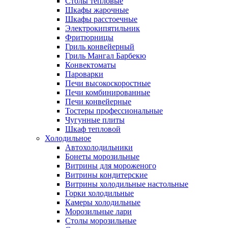
Столы тепловые
Шкафы жарочные
Шкафы расстоечные
Электрокипятильник
Фритюрницы
Гриль конвейерный
Гриль Мангал Барбекю
Конвектоматы
Пароварки
Печи высокоскоростные
Печи комбинированные
Печи конвейерные
Тостеры профессиональные
Чугунные плиты
Шкаф тепловой
Холодильное
Автохолодильники
Бонеты морозильные
Витрины для мороженого
Витрины кондитерские
Витрины холодильные настольные
Горки холодильные
Камеры холодильные
Морозильные лари
Столы морозильные