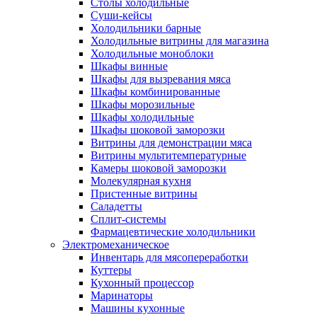
Столы холодильные
Суши-кейсы
Холодильники барные
Холодильные витрины для магазина
Холодильные моноблоки
Шкафы винные
Шкафы для вызревания мяса
Шкафы комбинированные
Шкафы морозильные
Шкафы холодильные
Шкафы шоковой заморозки
Витрины для демонстрации мяса
Витрины мультитемпературные
Камеры шоковой заморозки
Молекулярная кухня
Пристенные витрины
Саладетты
Сплит-системы
Фармацевтические холодильники
Электромеханическое
Инвентарь для мясопереработки
Куттеры
Кухонный процессор
Маринаторы
Машины кухонные