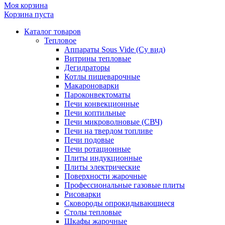
Моя корзина
Корзина пуста
Каталог товаров
Тепловое
Аппараты Sous Vide (Су вид)
Витрины тепловые
Дегидраторы
Котлы пищеварочные
Макароноварки
Пароконвектоматы
Печи конвекционные
Печи коптильные
Печи микроволновые (СВЧ)
Печи на твердом топливе
Печи подовые
Печи ротационные
Плиты индукционные
Плиты электрические
Поверхности жарочные
Профессиональные газовые плиты
Рисоварки
Сковороды опрокидывающиеся
Столы тепловые
Шкафы жарочные