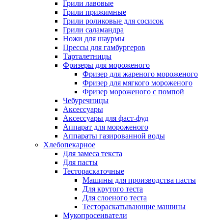
Грили лавовые
Грили прижимные
Грили роликовые для сосисок
Грили саламандра
Ножи для шаурмы
Прессы для гамбургеров
Тарталетницы
Фризеры для мороженого
Фризер для жареного мороженого
Фризер для мягкого мороженого
Фризер мороженого с помпой
Чебуречницы
Аксессуары
Аксессуары для фаст-фуд
Аппарат для мороженого
Аппараты газированной воды
Хлебопекарное
Для замеса текста
Для пасты
Тестораскаточные
Машины для производства пасты
Для крутого теста
Для слоеного теста
Тестораскатывающие машины
Мукопросеиватели