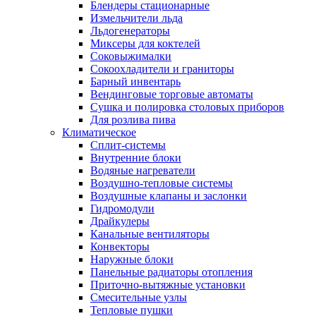
Блендеры стационарные
Измельчители льда
Льдогенераторы
Миксеры для коктелей
Соковыжималки
Сокоохладители и граниторы
Барный инвентарь
Вендинговые торговые автоматы
Сушка и полировка столовых приборов
Для розлива пива
Климатическое
Сплит-системы
Внутренние блоки
Водяные нагреватели
Воздушно-тепловые системы
Воздушные клапаны и заслонки
Гидромодули
Драйкулеры
Канальные вентиляторы
Конвекторы
Наружные блоки
Панельные радиаторы отопления
Приточно-вытяжные установки
Смесительные узлы
Тепловые пушки