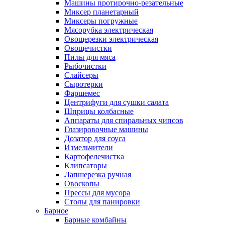
Машины протирочно-резательные
Миксер планетарный
Миксеры погружные
Мясорубка электрическая
Овощерезки электрическая
Овощечистки
Пилы для мяса
Рыбочистки
Слайсеры
Сыротерки
Фаршемес
Центрифуги для сушки салата
Шприцы колбасные
Аппараты для спиральных чипсов
Глазировочные машины
Дозатор для соуса
Измельчители
Картофелечистка
Клипсаторы
Лапшерезка ручная
Овоскопы
Прессы для мусора
Столы для панировки
Барное
Барные комбайны