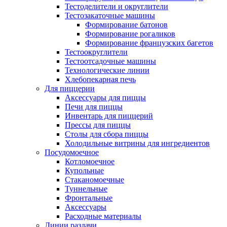
Тестоделители и округлители
Тестозакаточные машины
Формирование батонов
Формирование рогаликов
Формирование французских багетов
Тестоокруглители
Тестоотсадочные машины
Технологические линии
Хлебопекарная печь
Для пиццерии
Аксессуары для пиццы
Печи для пиццы
Инвентарь для пиццерий
Прессы для пиццы
Столы для сбора пиццы
Холодильные витрины для ингредиентов
Посудомоечное
Котломоечное
Купольные
Стаканомоечные
Туннельные
Фронтальные
Аксессуары
Расходные материалы
Линии раздачи