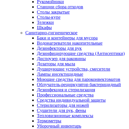
Рукомойники
Станции сбора отходов
Столы закрытые
Столы-купе
Тележки
Шкафы
Санитарно-гигиеническое
Баки и контейнеры для мусора
Водонагреватели накопительные
Дезинфекторы для рук
Дезинфицирующие средства (Антисептики)
Диспоузер для раковины
Дозаторы для мыла
Душирующие устройства, смесители
Лампы инсектицидные
Моющие средства для пароконвектоматов
Облучатель-рециркулятор бактерицидный
Дезинфекция и стерилизация
Профессиональные средства
Средства индивидуальной защиты
Стерилизаторы для ножей
Сушители для рук, фены
Тепловизионные комплексы
Термометры
Уборочный инвентарь