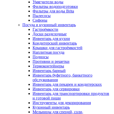
Умягчители воды
Фильтры водоподготовки
Фильтры для воды Brita
Пылесосы
Сифоны
Посуда и кухонный инвентарь
Гастроёмкости
Доски разделочные
Инвентарь для кухни
Кондитерский инвентарь
Крышки для гастроёмкостей
Наплитная посуда
Подносы
Противни и решетки
Термоконтейнеры
Инвентарь барный
Инвентарь буфетного, банкетного
обслуживания
Инвентарь для пекарен и кондитерских
Инвентарь для сервировки
Инвентарь для транспортировки продуктов
и готовой пищи
Инструменты для декорирования
Кухонный инвентарь
Мельницы для специй, соли,