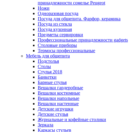
принадлежности сомелье Peugeot
Ножи
Одноразовая посуда
Посуда для общепита. Фарфор, керамика
Посуда из стекла
Посуда кухонная
Предметы сервировки
Профессиональные принадлежности gadgets
Столовые приборы
Термосы профессиональные
Мебель для общепита
Подстолья
Столы
Стулья 2018
Банкетки
Барные стулья
Вешалки гардеробные
Вешалки костюмные
Вешалки напольные
Вешалки настенные
Детские игрушки
Детские стулья
Журнальные и кофейные столики
Зеркала
Каркасы стульев