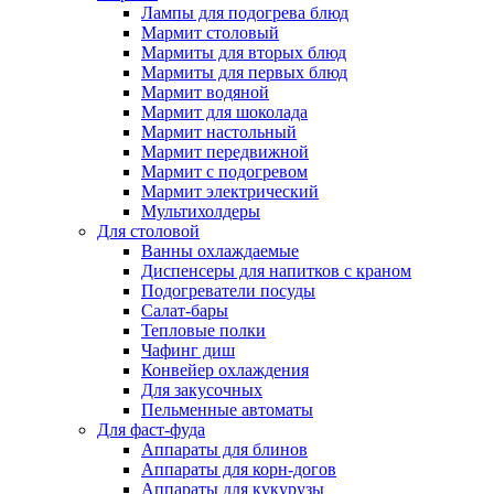
Лампы для подогрева блюд
Мармит столовый
Мармиты для вторых блюд
Мармиты для первых блюд
Мармит водяной
Мармит для шоколада
Мармит настольный
Мармит передвижной
Мармит с подогревом
Мармит электрический
Мультихолдеры
Для столовой
Ванны охлаждаемые
Диспенсеры для напитков с краном
Подогреватели посуды
Салат-бары
Тепловые полки
Чафинг диш
Конвейер охлаждения
Для закусочных
Пельменные автоматы
Для фаст-фуда
Аппараты для блинов
Аппараты для корн-догов
Аппараты для кукурузы