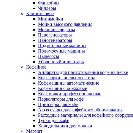
Фанкойлы
Чиллеры
Клининговое
Минимойки
Мойки высокого давления
Моющие средства
Парогенераторы
Пеногенераторы
Подметальные машины
Поломоечные машины
Пылесосы
Уборочный инвентарь
Кофейное
Аппараты для приготовления кофе на песке
Кофеварки капельного типа
Кофемашины автоматические
Кофемашины рожковые
Кофемолки профессиональные
Перколяторы для кофе
Принтеры для кофе
Аксессуары для кофейного оборудования
Расходные материалы для кофейного оборудо
Турки для кофе
Холодильники для молока
Мармит