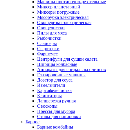
Машины протирочно-резательные
Миксер планетарный
Миксеры погружные
Мясорубка электрическая
Овощерезки электрическая
Овощечистки
Пилы для мяса
Рыбочистки
Слайсеры
Сыротерки
Фаршемес
Центрифуги для сушки салата
Шприцы колбасные
Аппараты для спиральных чипсов
Глазировочные машины
Дозатор для соуса
Измельчители
Картофелечистка
Клипсаторы
Лапшерезка ручная
Овоскопы
Прессы для мусора
Столы для панировки
Барное
Барные комбайны