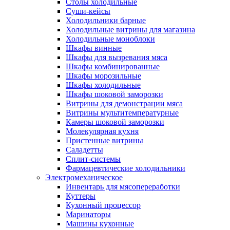
Столы холодильные
Суши-кейсы
Холодильники барные
Холодильные витрины для магазина
Холодильные моноблоки
Шкафы винные
Шкафы для вызревания мяса
Шкафы комбинированные
Шкафы морозильные
Шкафы холодильные
Шкафы шоковой заморозки
Витрины для демонстрации мяса
Витрины мультитемпературные
Камеры шоковой заморозки
Молекулярная кухня
Пристенные витрины
Саладетты
Сплит-системы
Фармацевтические холодильники
Электромеханическое
Инвентарь для мясопереработки
Куттеры
Кухонный процессор
Маринаторы
Машины кухонные