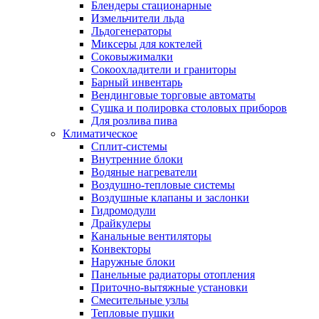
Блендеры стационарные
Измельчители льда
Льдогенераторы
Миксеры для коктелей
Соковыжималки
Сокоохладители и граниторы
Барный инвентарь
Вендинговые торговые автоматы
Сушка и полировка столовых приборов
Для розлива пива
Климатическое
Сплит-системы
Внутренние блоки
Водяные нагреватели
Воздушно-тепловые системы
Воздушные клапаны и заслонки
Гидромодули
Драйкулеры
Канальные вентиляторы
Конвекторы
Наружные блоки
Панельные радиаторы отопления
Приточно-вытяжные установки
Смесительные узлы
Тепловые пушки