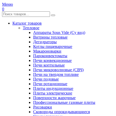
Меню
0
Каталог товаров
Тепловое
Аппараты Sous Vide (Су вид)
Витрины тепловые
Дегидраторы
Котлы пищеварочные
Макароноварки
Пароконвектоматы
Печи конвекционные
Печи коптильные
Печи микроволновые (СВЧ)
Печи на твердом топливе
Печи подовые
Печи ротационные
Плиты индукционные
Плиты электрические
Поверхности жарочные
Профессиональные газовые плиты
Рисоварки
Сковороды опрокидывающиеся