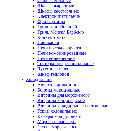
Столы тепловые
Шкафы жарочные
Шкафы расстоечные
Электрокипятильник
Фритюрницы
Гриль конвейерный
Гриль Мангал Барбекю
Конвектоматы
Пароварки
Печи высокоскоростные
Печи комбинированные
Печи конвейерные
Тостеры профессиональные
Чугунные плиты
Шкаф тепловой
Холодильное
Автохолодильники
Бонеты морозильные
Витрины для мороженого
Витрины кондитерские
Витрины холодильные настольные
Горки холодильные
Камеры холодильные
Морозильные лари
Столы морозильные