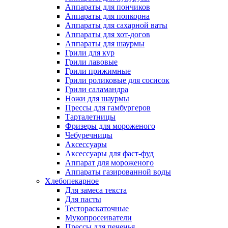
Аппараты для пончиков
Аппараты для попкорна
Аппараты для сахарной ваты
Аппараты для хот-догов
Аппараты для шаурмы
Грили для кур
Грили лавовые
Грили прижимные
Грили роликовые для сосисок
Грили саламандра
Ножи для шаурмы
Прессы для гамбургеров
Тарталетницы
Фризеры для мороженого
Чебуречницы
Аксессуары
Аксессуары для фаст-фуд
Аппарат для мороженого
Аппараты газированной воды
Хлебопекарное
Для замеса текста
Для пасты
Тестораскаточные
Мукопросеиватели
Прессы для печенья