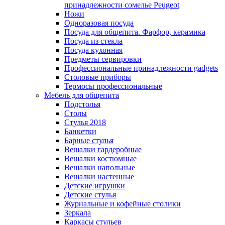
принадлежности сомелье Peugeot
Ножи
Одноразовая посуда
Посуда для общепита. Фарфор, керамика
Посуда из стекла
Посуда кухонная
Предметы сервировки
Профессиональные принадлежности gadgets
Столовые приборы
Термосы профессиональные
Мебель для общепита
Подстолья
Столы
Стулья 2018
Банкетки
Барные стулья
Вешалки гардеробные
Вешалки костюмные
Вешалки напольные
Вешалки настенные
Детские игрушки
Детские стулья
Журнальные и кофейные столики
Зеркала
Каркасы стульев