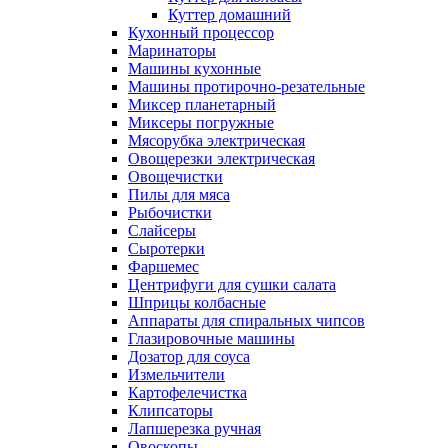
Куттер домашний
Кухонный процессор
Маринаторы
Машины кухонные
Машины протирочно-резательные
Миксер планетарный
Миксеры погружные
Мясорубка электрическая
Овощерезки электрическая
Овощечистки
Пилы для мяса
Рыбочистки
Слайсеры
Сыротерки
Фаршемес
Центрифуги для сушки салата
Шприцы колбасные
Аппараты для спиральных чипсов
Глазировочные машины
Дозатор для соуса
Измельчители
Картофелечистка
Клипсаторы
Лапшерезка ручная
Овоскопы