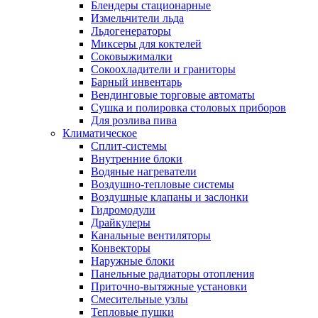
Блендеры стационарные
Измельчители льда
Льдогенераторы
Миксеры для коктелей
Соковыжималки
Сокоохладители и граниторы
Барный инвентарь
Вендинговые торговые автоматы
Сушка и полировка столовых приборов
Для розлива пива
Климатическое
Сплит-системы
Внутренние блоки
Водяные нагреватели
Воздушно-тепловые системы
Воздушные клапаны и заслонки
Гидромодули
Драйкулеры
Канальные вентиляторы
Конвекторы
Наружные блоки
Панельные радиаторы отопления
Приточно-вытяжные установки
Смесительные узлы
Тепловые пушки