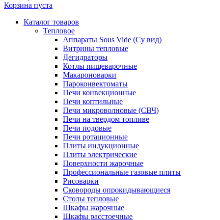
Корзина пуста
Каталог товаров
Тепловое
Аппараты Sous Vide (Су вид)
Витрины тепловые
Дегидраторы
Котлы пищеварочные
Макароноварки
Пароконвектоматы
Печи конвекционные
Печи коптильные
Печи микроволновые (СВЧ)
Печи на твердом топливе
Печи подовые
Печи ротационные
Плиты индукционные
Плиты электрические
Поверхности жарочные
Профессиональные газовые плиты
Рисоварки
Сковороды опрокидывающиеся
Столы тепловые
Шкафы жарочные
Шкафы расстоечные