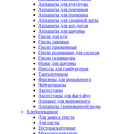
Аппараты для кукурузы
Аппараты для пончиков
Аппараты для попкорна
Аппараты для сахарной ваты
Аппараты для хот-догов
Аппараты для шаурмы
Грили для кур
Грили лавовые
Грили прижимные
Грили роликовые для сосисок
Грили саламандра
Ножи для шаурмы
Прессы для гамбургеров
Тарталетницы
Фризеры для мороженого
Чебуречницы
Аксессуары
Аксессуары для фаст-фуд
Аппарат для мороженого
Аппараты газированной воды
Хлебопекарное
Для замеса текста
Для пасты
Тестораскаточные
Мукопросеиватели