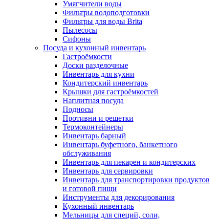
Умягчители воды
Фильтры водоподготовки
Фильтры для воды Brita
Пылесосы
Сифоны
Посуда и кухонный инвентарь
Гастроёмкости
Доски разделочные
Инвентарь для кухни
Кондитерский инвентарь
Крышки для гастроёмкостей
Наплитная посуда
Подносы
Противни и решетки
Термоконтейнеры
Инвентарь барный
Инвентарь буфетного, банкетного
обслуживания
Инвентарь для пекарен и кондитерских
Инвентарь для сервировки
Инвентарь для транспортировки продуктов
и готовой пищи
Инструменты для декорирования
Кухонный инвентарь
Мельницы для специй, соли,