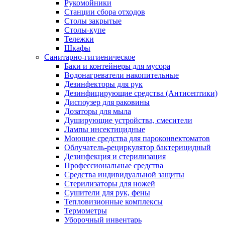
Рукомойники
Станции сбора отходов
Столы закрытые
Столы-купе
Тележки
Шкафы
Санитарно-гигиеническое
Баки и контейнеры для мусора
Водонагреватели накопительные
Дезинфекторы для рук
Дезинфицирующие средства (Антисептики)
Диспоузер для раковины
Дозаторы для мыла
Душирующие устройства, смесители
Лампы инсектицидные
Моющие средства для пароконвектоматов
Облучатель-рециркулятор бактерицидный
Дезинфекция и стерилизация
Профессиональные средства
Средства индивидуальной защиты
Стерилизаторы для ножей
Сушители для рук, фены
Тепловизионные комплексы
Термометры
Уборочный инвентарь