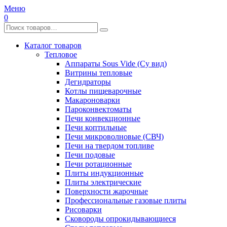
Меню
0
Каталог товаров
Тепловое
Аппараты Sous Vide (Су вид)
Витрины тепловые
Дегидраторы
Котлы пищеварочные
Макароноварки
Пароконвектоматы
Печи конвекционные
Печи коптильные
Печи микроволновые (СВЧ)
Печи на твердом топливе
Печи подовые
Печи ротационные
Плиты индукционные
Плиты электрические
Поверхности жарочные
Профессиональные газовые плиты
Рисоварки
Сковороды опрокидывающиеся