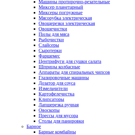
Машины протирочно-резательные
Миксер планетарный
Миксеры погружные
Мясорубка электрическая
Овощерезки электрическая
Овощечистки
Пилы для мяса
Рыбочистки
Слайсеры
Сыротерки
Фаршемес
Центрифуги для сушки салата
Шприцы колбасные
Аппараты для спиральных чипсов
Глазировочные машины
Дозатор для соуса
Измельчители
Картофелечистка
Клипсаторы
Лапшерезка ручная
Овоскопы
Прессы для мусора
Столы для панировки
Барное
Барные комбайны