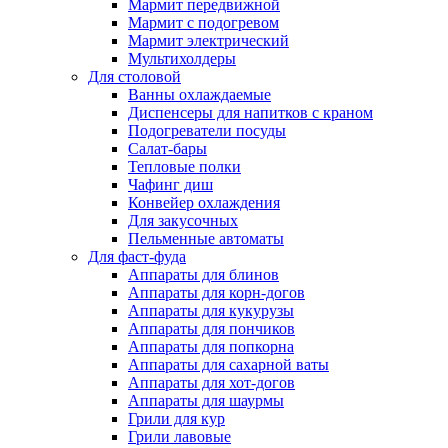
Мармит передвижной
Мармит с подогревом
Мармит электрический
Мультихолдеры
Для столовой
Ванны охлаждаемые
Диспенсеры для напитков с краном
Подогреватели посуды
Салат-бары
Тепловые полки
Чафинг диш
Конвейер охлаждения
Для закусочных
Пельменные автоматы
Для фаст-фуда
Аппараты для блинов
Аппараты для корн-догов
Аппараты для кукурузы
Аппараты для пончиков
Аппараты для попкорна
Аппараты для сахарной ваты
Аппараты для хот-догов
Аппараты для шаурмы
Грили для кур
Грили лавовые