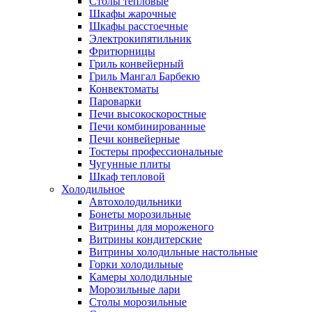
Столы тепловые
Шкафы жарочные
Шкафы расстоечные
Электрокипятильник
Фритюрницы
Гриль конвейерный
Гриль Мангал Барбекю
Конвектоматы
Пароварки
Печи высокоскоростные
Печи комбинированные
Печи конвейерные
Тостеры профессиональные
Чугунные плиты
Шкаф тепловой
Холодильное
Автохолодильники
Бонеты морозильные
Витрины для мороженого
Витрины кондитерские
Витрины холодильные настольные
Горки холодильные
Камеры холодильные
Морозильные лари
Столы морозильные