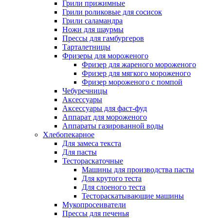
Грили прижимные
Грили роликовые для сосисок
Грили саламандра
Ножи для шаурмы
Прессы для гамбургеров
Тарталетницы
Фризеры для мороженого
Фризер для жареного мороженого
Фризер для мягкого мороженого
Фризер мороженого с помпой
Чебуречницы
Аксессуары
Аксессуары для фаст-фуд
Аппарат для мороженого
Аппараты газированной воды
Хлебопекарное
Для замеса текста
Для пасты
Тестораскаточные
Машины для производства пасты
Для крутого теста
Для слоеного теста
Тестораскатывающие машины
Мукопросеиватели
Прессы для печенья