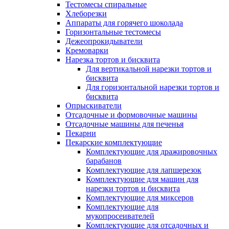
Тестомесы спиральные
Хлеборезки
Аппараты для горячего шоколада
Горизонтальные тестомесы
Дежеопрокидыватели
Кремоварки
Нарезка тортов и бисквита
Для вертикальной нарезки тортов и
бисквита
Для горизонтальной нарезки тортов и
бисквита
Опрыскиватели
Отсадочные и формовочные машины
Отсадочные машины для печенья
Пекарни
Пекарские комплектующие
Комплектующие для дражировочных
барабанов
Комплектующие для лапшерезок
Комплектующие для машин для
нарезки тортов и бисквита
Комплектующие для миксеров
Комплектующие для
мукопросеивателей
Комплектующие для отсадочных и