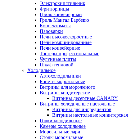
Электрокипятильник
Фритюрницы
Гриль конвейерный
Гриль Мангал Барбекю
Конвектоматы
Пароварки
Печи высокоскоростные
Печи комбинированные
Печи конвейерные
Тостеры профессиональные
Чугунные плиты
Шкаф тепловой
Холодильное
Автохолодильники
Бонеты морозильные
Витрины для мороженого
Витрины кондитерские
Витрины десертные CANARY
Витрины холодильные настольные
Витрины для ингредиентов
Витрины настольные кондитерская
Горки холодильные
Камеры холодильные
Морозильные лари
Столы морозильные