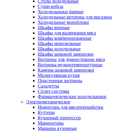
Столы холодильные
Суши-кейсы
Холодильники барные
Холодильные витрины для магазина
Холодильные моноблоки
Шкафы винные
Шкафы для вызревания мяса
Шкафы комбинированные
Шкафы морозильные
Шкафы холодильные
Шкафы шоковой заморозки
Витрины для демонстрации мяса
Витрины мультитемпературные
Камеры шоковой заморозки
Молекулярная кухня
Пристенные витрины
Саладетты
Сплит-системы
Фармацевтические холодильники
Электромеханическое
Инвентарь для мясопереработки
Куттеры
Кухонный процессор
Маринаторы
Машины кухонные