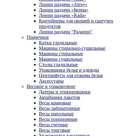
Линии раздачи «Atesy»
Линии раздачи «Iterma»
Линии раздачи «Rada»
Контейнеры для овощей и сыпучих
продуктов
Линии раздачи "Радапро"
Прачечное
Катки гладильные
Машины стирально-сушильные
Машины стиральные
Машины сушильные
Столы гладильные
Упаковщики белья и одежды
Центрифуги для отжима белья
Аксессуары
Весовое и упаковочное
Датеры и этикировщики
Запайщики пакетов
Весы крановые
Весы лабораторные
Весы напольные
Весы порционные
Весы счетные
Весы торговые
Упаковщики вакуумные