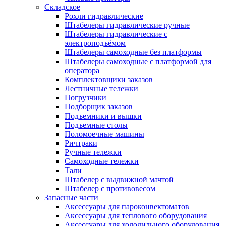
Складское
Рохли гидравлические
Штабелеры гидравлические ручные
Штабелеры гидравлические с
электроподъёмом
Штабелеры самоходные без платформы
Штабелеры самоходные с платформой для
оператора
Комплектовщики заказов
Лестничные тележки
Погрузчики
Подборщик заказов
Подъемники и вышки
Подъемные столы
Поломоечные машины
Ричтраки
Ручные тележки
Самоходные тележки
Тали
Штабелер с выдвижной мачтой
Штабелер с противовесом
Запасные части
Аксессуары для пароконвектоматов
Аксессуары для теплового оборудования
Аксессуары для холодильного оборудования