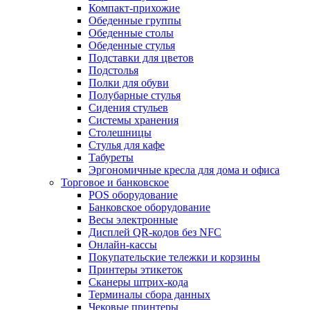
Компакт-прихожие
Обеденные группы
Обеденные столы
Обеденные стулья
Подставки для цветов
Подстолья
Полки для обуви
Полубарные стулья
Сидения стульев
Системы хранения
Столешницы
Стулья для кафе
Табуреты
Эргономичные кресла для дома и офиса
Торговое и банковское
POS оборудование
Банковское оборудование
Весы электронные
Дисплей QR-кодов без NFC
Онлайн-кассы
Покупательские тележки и корзины
Принтеры этикеток
Сканеры штрих-кода
Терминалы сбора данных
Чековые принтеры