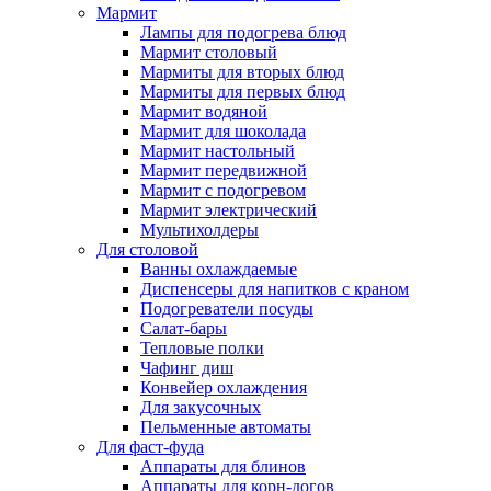
Мармит
Лампы для подогрева блюд
Мармит столовый
Мармиты для вторых блюд
Мармиты для первых блюд
Мармит водяной
Мармит для шоколада
Мармит настольный
Мармит передвижной
Мармит с подогревом
Мармит электрический
Мультихолдеры
Для столовой
Ванны охлаждаемые
Диспенсеры для напитков с краном
Подогреватели посуды
Салат-бары
Тепловые полки
Чафинг диш
Конвейер охлаждения
Для закусочных
Пельменные автоматы
Для фаст-фуда
Аппараты для блинов
Аппараты для корн-догов