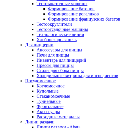
Тестозакаточные машины
Формирование батонов
Формирование рогаликов
Формирование французских багетов
Тестоокруглители
Тестоотсадочные машины
Технологические линии
Хлебопекарная печь
Для пиццерии
Аксессуары для пиццы
Печи для пиццы
Инвентарь для пиццерий
Прессы для пиццы
Столы для сбора пиццы
Холодильные витрины для ингредиентов
Посудомоечное
Котломоечное
Купольные
Стаканомоечные
Туннельные
Фронтальные
Аксессуары
Расходные материалы
Линии раздачи
Линии раздачи «Abat»