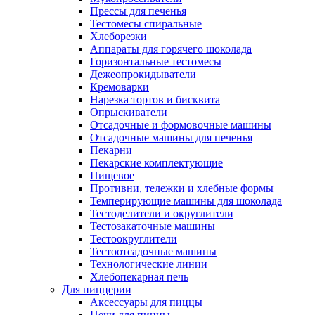
Прессы для печенья
Тестомесы спиральные
Хлеборезки
Аппараты для горячего шоколада
Горизонтальные тестомесы
Дежеопрокидыватели
Кремоварки
Нарезка тортов и бисквита
Опрыскиватели
Отсадочные и формовочные машины
Отсадочные машины для печенья
Пекарни
Пекарские комплектующие
Пищевое
Противни, тележки и хлебные формы
Темперирующие машины для шоколада
Тестоделители и округлители
Тестозакаточные машины
Тестоокруглители
Тестоотсадочные машины
Технологические линии
Хлебопекарная печь
Для пиццерии
Аксессуары для пиццы
Печи для пиццы