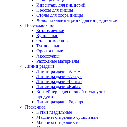
Инвентарь для пиццерий
Прессы для пиццы
Столы для сбора пиццы
Холодильные витрины для ингредиентов
Посудомоечное
Котломоечное
Купольные
Стаканомоечные
Туннельные
Фронтальные
Аксессуары
Расходные материалы
Линии раздачи
Линии раздачи «Abat»
Линии раздачи «Atesy»
Линии раздачи «Iterma»
Линии раздачи «Rada»
Контейнеры для овощей и сыпучих
продуктов
Линии раздачи "Радапро"
Прачечное
Катки гладильные
Машины стирально-сушильные
Машины стиральные