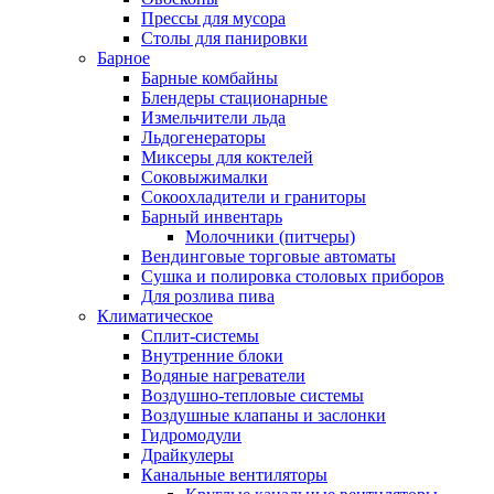
Прессы для мусора
Столы для панировки
Барное
Барные комбайны
Блендеры стационарные
Измельчители льда
Льдогенераторы
Миксеры для коктелей
Соковыжималки
Сокоохладители и граниторы
Барный инвентарь
Молочники (питчеры)
Вендинговые торговые автоматы
Сушка и полировка столовых приборов
Для розлива пива
Климатическое
Сплит-системы
Внутренние блоки
Водяные нагреватели
Воздушно-тепловые системы
Воздушные клапаны и заслонки
Гидромодули
Драйкулеры
Канальные вентиляторы