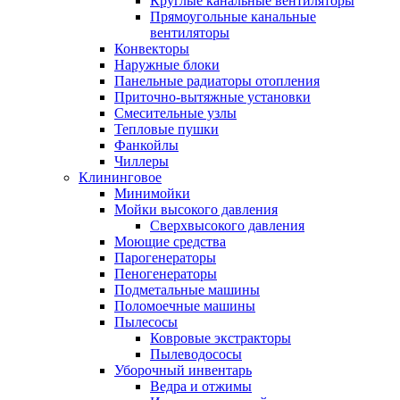
Круглые канальные вентиляторы
Прямоугольные канальные
вентиляторы
Конвекторы
Наружные блоки
Панельные радиаторы отопления
Приточно-вытяжные установки
Смесительные узлы
Тепловые пушки
Фанкойлы
Чиллеры
Клининговое
Минимойки
Мойки высокого давления
Сверхвысокого давления
Моющие средства
Парогенераторы
Пеногенераторы
Подметальные машины
Поломоечные машины
Пылесосы
Ковровые экстракторы
Пылеводососы
Уборочный инвентарь
Ведра и отжимы