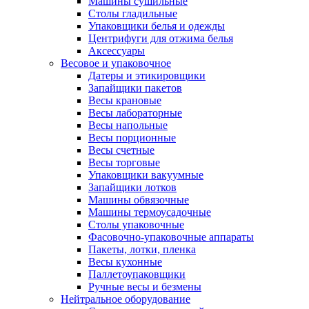
Машины сушильные
Столы гладильные
Упаковщики белья и одежды
Центрифуги для отжима белья
Аксессуары
Весовое и упаковочное
Датеры и этикировщики
Запайщики пакетов
Весы крановые
Весы лабораторные
Весы напольные
Весы порционные
Весы счетные
Весы торговые
Упаковщики вакуумные
Запайщики лотков
Машины обвязочные
Машины термоусадочные
Столы упаковочные
Фасовочно-упаковочные аппараты
Пакеты, лотки, пленка
Весы кухонные
Паллетоупаковщики
Ручные весы и безмены
Нейтральное оборудование