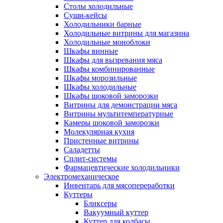
Столы холодильные
Суши-кейсы
Холодильники барные
Холодильные витрины для магазина
Холодильные моноблоки
Шкафы винные
Шкафы для вызревания мяса
Шкафы комбинированные
Шкафы морозильные
Шкафы холодильные
Шкафы шоковой заморозки
Витрины для демонстрации мяса
Витрины мультитемпературные
Камеры шоковой заморозки
Молекулярная кухня
Пристенные витрины
Саладетты
Сплит-системы
Фармацевтические холодильники
Электромеханическое
Инвентарь для мясопереработки
Куттеры
Бликсеры
Вакуумный куттер
Куттер для колбасы