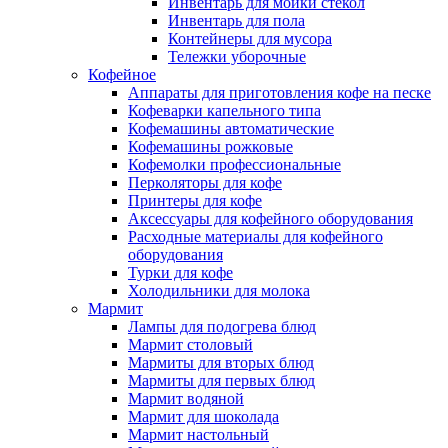
Инвентарь для мойки стекол
Инвентарь для пола
Контейнеры для мусора
Тележки уборочные
Кофейное
Аппараты для приготовления кофе на песке
Кофеварки капельного типа
Кофемашины автоматические
Кофемашины рожковые
Кофемолки профессиональные
Перколяторы для кофе
Принтеры для кофе
Аксессуары для кофейного оборудования
Расходные материалы для кофейного
оборудования
Турки для кофе
Холодильники для молока
Мармит
Лампы для подогрева блюд
Мармит столовый
Мармиты для вторых блюд
Мармиты для первых блюд
Мармит водяной
Мармит для шоколада
Мармит настольный