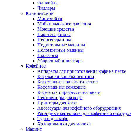
Фанкойлы
Чиллеры
Клининговое
Минимойки
Мойки высокого давления
Моющие средства
Парогенераторы
Пеногенераторы
Подметальные машины
Поломоечные машины
Пылесосы
Уборочный инвентарь
Кофейное
Аппараты для приготовления кофе на песке
Кофеварки капельного типа
Кофемашины автоматические
Кофемашины рожковые
Кофемолки профессиональные
Перколяторы для кофе
Принтеры для кофе
Аксессуары для кофейного оборудования
Расходные материалы для кофейного оборудо
Турки для кофе
Холодильники для молока
Мармит