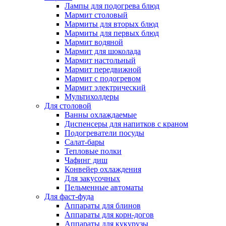
Лампы для подогрева блюд
Мармит столовый
Мармиты для вторых блюд
Мармиты для первых блюд
Мармит водяной
Мармит для шоколада
Мармит настольный
Мармит передвижной
Мармит с подогревом
Мармит электрический
Мультихолдеры
Для столовой
Ванны охлаждаемые
Диспенсеры для напитков с краном
Подогреватели посуды
Салат-бары
Тепловые полки
Чафинг диш
Конвейер охлаждения
Для закусочных
Пельменные автоматы
Для фаст-фуда
Аппараты для блинов
Аппараты для корн-догов
Аппараты для кукурузы