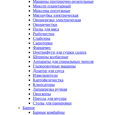
Машины протирочно-резательные
Миксер планетарный
Миксеры погружные
Мясорубка электрическая
Овощерезки электрическая
Овощечистки
Пилы для мяса
Рыбочистки
Слайсеры
Сыротерки
Фаршемес
Центрифуги для сушки салата
Шприцы колбасные
Аппараты для спиральных чипсов
Глазировочные машины
Дозатор для соуса
Измельчители
Картофелечистка
Клипсаторы
Лапшерезка ручная
Овоскопы
Прессы для мусора
Столы для панировки
Барное
Барные комбайны