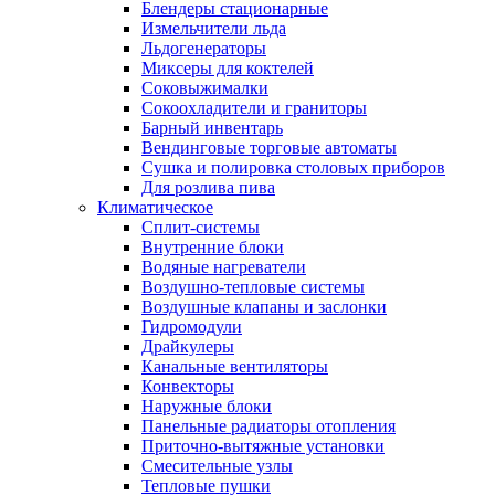
Блендеры стационарные
Измельчители льда
Льдогенераторы
Миксеры для коктелей
Соковыжималки
Сокоохладители и граниторы
Барный инвентарь
Вендинговые торговые автоматы
Сушка и полировка столовых приборов
Для розлива пива
Климатическое
Сплит-системы
Внутренние блоки
Водяные нагреватели
Воздушно-тепловые системы
Воздушные клапаны и заслонки
Гидромодули
Драйкулеры
Канальные вентиляторы
Конвекторы
Наружные блоки
Панельные радиаторы отопления
Приточно-вытяжные установки
Смесительные узлы
Тепловые пушки