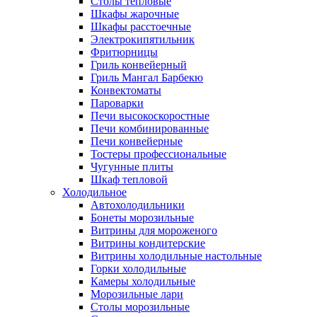
Столы тепловые
Шкафы жарочные
Шкафы расстоечные
Электрокипятильник
Фритюрницы
Гриль конвейерный
Гриль Мангал Барбекю
Конвектоматы
Пароварки
Печи высокоскоростные
Печи комбинированные
Печи конвейерные
Тостеры профессиональные
Чугунные плиты
Шкаф тепловой
Холодильное
Автохолодильники
Бонеты морозильные
Витрины для мороженого
Витрины кондитерские
Витрины холодильные настольные
Горки холодильные
Камеры холодильные
Морозильные лари
Столы морозильные