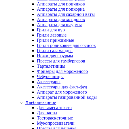
Аппараты для пончиков
Аппараты для попкорна
Аппараты для сахарной ваты
Аппараты для хот-догов
Аппараты для шаурмы
Грили для кур
Грили лавовые
Грили прижимные
Грили роликовые для сосисок
Грили саламандра
Ножи для шаурмы
Прессы для гамбургеров
Тарталетницы
Фризеры для мороженого
Чебуречницы
Аксессуары
Аксессуары для фаст-фуд
Аппарат для мороженого
Аппараты газированной воды
Хлебопекарное
Для замеса текста
Для пасты
Тестораскаточные
Мукопросеиватели
Прессы для печенья