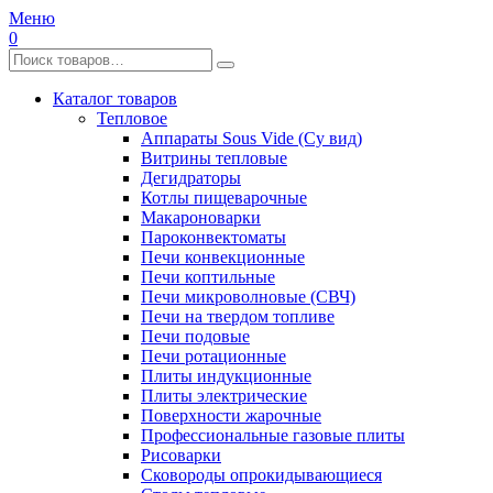
Меню
0
Каталог товаров
Тепловое
Аппараты Sous Vide (Су вид)
Витрины тепловые
Дегидраторы
Котлы пищеварочные
Макароноварки
Пароконвектоматы
Печи конвекционные
Печи коптильные
Печи микроволновые (СВЧ)
Печи на твердом топливе
Печи подовые
Печи ротационные
Плиты индукционные
Плиты электрические
Поверхности жарочные
Профессиональные газовые плиты
Рисоварки
Сковороды опрокидывающиеся