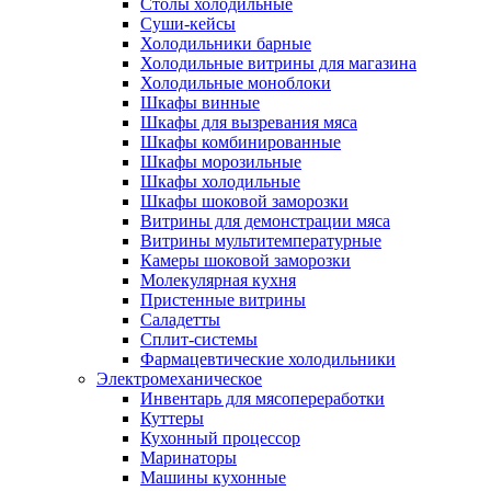
Столы холодильные
Суши-кейсы
Холодильники барные
Холодильные витрины для магазина
Холодильные моноблоки
Шкафы винные
Шкафы для вызревания мяса
Шкафы комбинированные
Шкафы морозильные
Шкафы холодильные
Шкафы шоковой заморозки
Витрины для демонстрации мяса
Витрины мультитемпературные
Камеры шоковой заморозки
Молекулярная кухня
Пристенные витрины
Саладетты
Сплит-системы
Фармацевтические холодильники
Электромеханическое
Инвентарь для мясопереработки
Куттеры
Кухонный процессор
Маринаторы
Машины кухонные