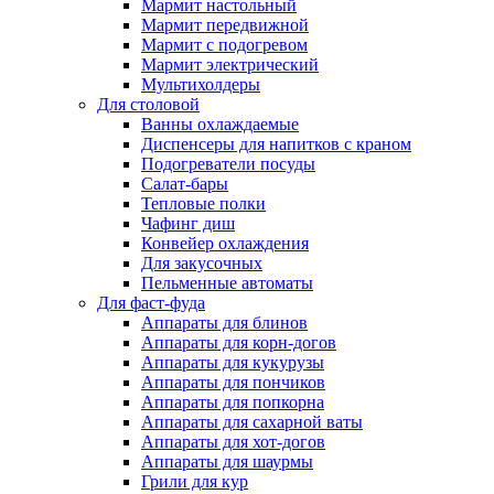
Мармит настольный
Мармит передвижной
Мармит с подогревом
Мармит электрический
Мультихолдеры
Для столовой
Ванны охлаждаемые
Диспенсеры для напитков с краном
Подогреватели посуды
Салат-бары
Тепловые полки
Чафинг диш
Конвейер охлаждения
Для закусочных
Пельменные автоматы
Для фаст-фуда
Аппараты для блинов
Аппараты для корн-догов
Аппараты для кукурузы
Аппараты для пончиков
Аппараты для попкорна
Аппараты для сахарной ваты
Аппараты для хот-догов
Аппараты для шаурмы
Грили для кур