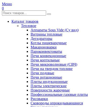
Меню
0
Каталог товаров
Тепловое
Аппараты Sous Vide (Су вид)
Витрины тепловые
Дегидраторы
Котлы пищеварочные
Макароноварки
Пароконвектоматы
Печи конвекционные
Печи коптильные
Печи микроволновые (СВЧ)
Печи на твердом топливе
Печи подовые
Печи ротационные
Плиты индукционные
Плиты электрические
Поверхности жарочные
Профессиональные газовые плиты
Рисоварки
Сковороды опрокидывающиеся