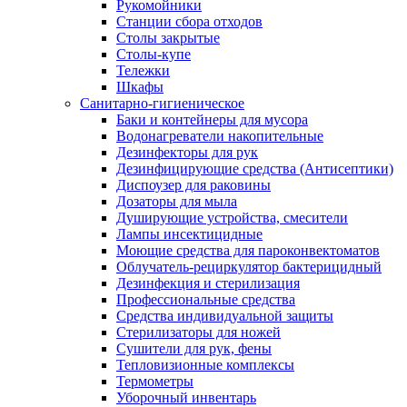
Рукомойники
Станции сбора отходов
Столы закрытые
Столы-купе
Тележки
Шкафы
Санитарно-гигиеническое
Баки и контейнеры для мусора
Водонагреватели накопительные
Дезинфекторы для рук
Дезинфицирующие средства (Антисептики)
Диспоузер для раковины
Дозаторы для мыла
Душирующие устройства, смесители
Лампы инсектицидные
Моющие средства для пароконвектоматов
Облучатель-рециркулятор бактерицидный
Дезинфекция и стерилизация
Профессиональные средства
Средства индивидуальной защиты
Стерилизаторы для ножей
Сушители для рук, фены
Тепловизионные комплексы
Термометры
Уборочный инвентарь