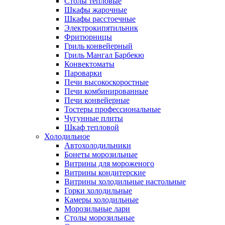
Столы тепловые
Шкафы жарочные
Шкафы расстоечные
Электрокипятильник
Фритюрницы
Гриль конвейерный
Гриль Мангал Барбекю
Конвектоматы
Пароварки
Печи высокоскоростные
Печи комбинированные
Печи конвейерные
Тостеры профессиональные
Чугунные плиты
Шкаф тепловой
Холодильное
Автохолодильники
Бонеты морозильные
Витрины для мороженого
Витрины кондитерские
Витрины холодильные настольные
Горки холодильные
Камеры холодильные
Морозильные лари
Столы морозильные