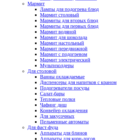
Мармит
Лампы для подогрева блюд
Мармит столовый
Мармиты для вторых блюд
Мармиты для первых блюд
Мармит водяной
Мармит для шоколада
Мармит настольный
Мармит передвижной
Мармит с подогревом
Мармит электрический
Мультихолдеры
Для столовой
Ванны охлаждаемые
Диспенсеры для напитков с краном
Подогреватели посуды
Салат-бары
Тепловые полки
Чафинг диш
Конвейер охлаждения
Для закусочных
Пельменные автоматы
Для фаст-фуда
Аппараты для блинов
Аппараты для корн-догов