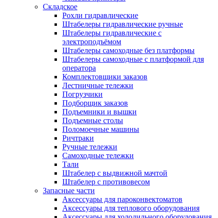
Складское
Рохли гидравлические
Штабелеры гидравлические ручные
Штабелеры гидравлические с
электроподъёмом
Штабелеры самоходные без платформы
Штабелеры самоходные с платформой для
оператора
Комплектовщики заказов
Лестничные тележки
Погрузчики
Подборщик заказов
Подъемники и вышки
Подъемные столы
Поломоечные машины
Ричтраки
Ручные тележки
Самоходные тележки
Тали
Штабелер с выдвижной мачтой
Штабелер с противовесом
Запасные части
Аксессуары для пароконвектоматов
Аксессуары для теплового оборудования
Аксессуары для холодильного оборудования