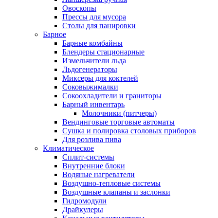
Овоскопы
Прессы для мусора
Столы для панировки
Барное
Барные комбайны
Блендеры стационарные
Измельчители льда
Льдогенераторы
Миксеры для коктелей
Соковыжималки
Сокоохладители и граниторы
Барный инвентарь
Молочники (питчеры)
Вендинговые торговые автоматы
Сушка и полировка столовых приборов
Для розлива пива
Климатическое
Сплит-системы
Внутренние блоки
Водяные нагреватели
Воздушно-тепловые системы
Воздушные клапаны и заслонки
Гидромодули
Драйкулеры