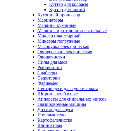
Куттер для колбасы
Куттер домашний
Кухонный процессор
Маринаторы
Машины кухонные
Машины протирочно-резательные
Миксер планетарный
Миксеры погружные
Мясорубка электрическая
Овощерезки электрическая
Овощечистки
Пилы для мяса
Рыбочистки
Слайсеры
Сыротерки
Фаршемес
Центрифуги для сушки салата
Шприцы колбасные
Аппараты для спиральных чипсов
Глазировочные машины
Дозатор для соуса
Измельчители
Картофелечистка
Клипсаторы
Лапшерезка ручная