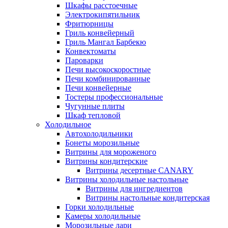
Шкафы расстоечные
Электрокипятильник
Фритюрницы
Гриль конвейерный
Гриль Мангал Барбекю
Конвектоматы
Пароварки
Печи высокоскоростные
Печи комбинированные
Печи конвейерные
Тостеры профессиональные
Чугунные плиты
Шкаф тепловой
Холодильное
Автохолодильники
Бонеты морозильные
Витрины для мороженого
Витрины кондитерские
Витрины десертные CANARY
Витрины холодильные настольные
Витрины для ингредиентов
Витрины настольные кондитерская
Горки холодильные
Камеры холодильные
Морозильные лари