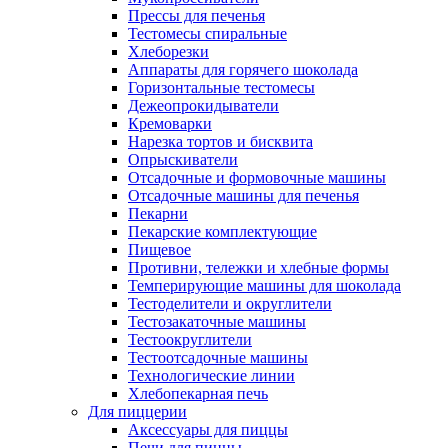
Прессы для печенья
Тестомесы спиральные
Хлеборезки
Аппараты для горячего шоколада
Горизонтальные тестомесы
Дежеопрокидыватели
Кремоварки
Нарезка тортов и бисквита
Опрыскиватели
Отсадочные и формовочные машины
Отсадочные машины для печенья
Пекарни
Пекарские комплектующие
Пищевое
Противни, тележки и хлебные формы
Темперирующие машины для шоколада
Тестоделители и округлители
Тестозакаточные машины
Тестоокруглители
Тестоотсадочные машины
Технологические линии
Хлебопекарная печь
Для пиццерии
Аксессуары для пиццы
Печи для пиццы