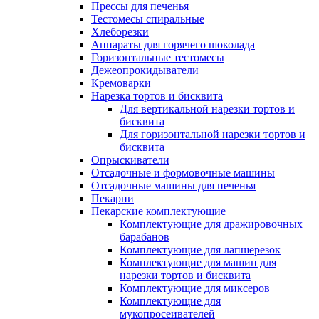
Прессы для печенья
Тестомесы спиральные
Хлеборезки
Аппараты для горячего шоколада
Горизонтальные тестомесы
Дежеопрокидыватели
Кремоварки
Нарезка тортов и бисквита
Для вертикальной нарезки тортов и
бисквита
Для горизонтальной нарезки тортов и
бисквита
Опрыскиватели
Отсадочные и формовочные машины
Отсадочные машины для печенья
Пекарни
Пекарские комплектующие
Комплектующие для дражировочных
барабанов
Комплектующие для лапшерезок
Комплектующие для машин для
нарезки тортов и бисквита
Комплектующие для миксеров
Комплектующие для
мукопросеивателей