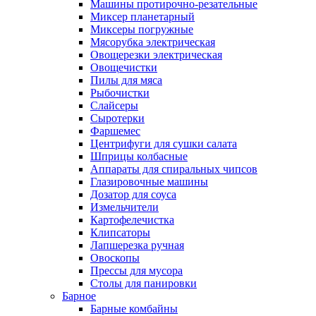
Машины протирочно-резательные
Миксер планетарный
Миксеры погружные
Мясорубка электрическая
Овощерезки электрическая
Овощечистки
Пилы для мяса
Рыбочистки
Слайсеры
Сыротерки
Фаршемес
Центрифуги для сушки салата
Шприцы колбасные
Аппараты для спиральных чипсов
Глазировочные машины
Дозатор для соуса
Измельчители
Картофелечистка
Клипсаторы
Лапшерезка ручная
Овоскопы
Прессы для мусора
Столы для панировки
Барное
Барные комбайны