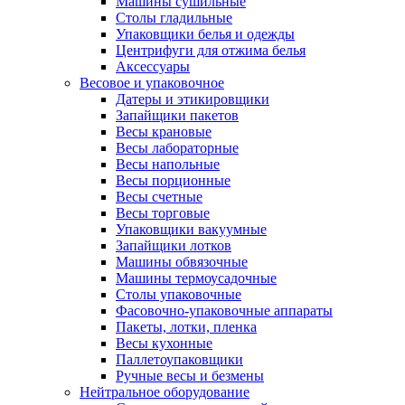
Машины сушильные
Столы гладильные
Упаковщики белья и одежды
Центрифуги для отжима белья
Аксессуары
Весовое и упаковочное
Датеры и этикировщики
Запайщики пакетов
Весы крановые
Весы лабораторные
Весы напольные
Весы порционные
Весы счетные
Весы торговые
Упаковщики вакуумные
Запайщики лотков
Машины обвязочные
Машины термоусадочные
Столы упаковочные
Фасовочно-упаковочные аппараты
Пакеты, лотки, пленка
Весы кухонные
Паллетоупаковщики
Ручные весы и безмены
Нейтральное оборудование