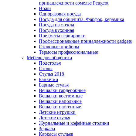
принадлежности сомелье Peugeot
Ножи
Одноразовая посуда
Посуда для общепита. Фарфор, керамика
Посуда из стекла
Посуда кухонная
Предметы сервировки
Профессиональные принадлежности gadgets
Столовые приборы
Термосы профессиональные
Мебель для общепита
Подстолья
Столы
Стулья 2018
Банкетки
Барные стулья
Вешалки гардеробные
Вешалки костюмные
Вешалки напольные
Вешалки настенные
Детские игрушки
Детские стулья
Журнальные и кофейные столики
Зеркала
Каркасы стульев