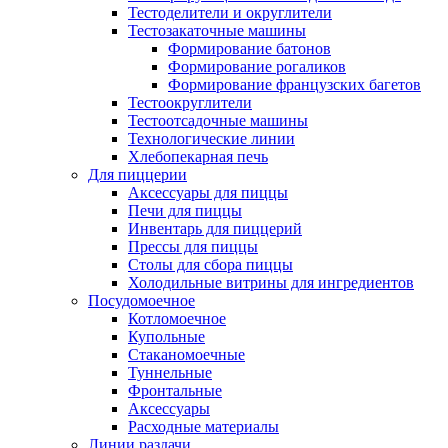
Тестоделители и округлители
Тестозакаточные машины
Формирование батонов
Формирование рогаликов
Формирование французских багетов
Тестоокруглители
Тестоотсадочные машины
Технологические линии
Хлебопекарная печь
Для пиццерии
Аксессуары для пиццы
Печи для пиццы
Инвентарь для пиццерий
Прессы для пиццы
Столы для сбора пиццы
Холодильные витрины для ингредиентов
Посудомоечное
Котломоечное
Купольные
Стаканомоечные
Туннельные
Фронтальные
Аксессуары
Расходные материалы
Линии раздачи