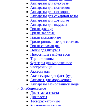
Аппараты для кукурузы
Аппараты для пончиков
Аппараты для попкорна
Аппараты для сахарной ваты
Аппараты для хот-догов
Аппараты для шаурмы
Грили для кур
Грили лавовые
Грили прижимные
Грили роликовые для сосисок
Грили саламандра
Ножи для шаурмы
Прессы для гамбургеров
Тарталетницы
Фризеры для мороженого
Чебуречницы
Аксессуары
Аксессуары для фаст-фуд
Аппарат для мороженого
Аппараты газированной воды
Хлебопекарное
Для замеса текста
Для пасты
Тестораскаточные
Мукопросеиватели