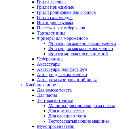
Грили лавовые
Грили прижимные
Грили роликовые для сосисок
Грили саламандра
Ножи для шаурмы
Прессы для гамбургеров
Тарталетницы
Фризеры для мороженого
Фризер для жареного мороженого
Фризер для мягкого мороженого
Фризер мороженого с помпой
Чебуречницы
Аксессуары
Аксессуары для фаст-фуд
Аппарат для мороженого
Аппараты газированной воды
Хлебопекарное
Для замеса текста
Для пасты
Тестораскаточные
Машины для производства пасты
Для крутого теста
Для слоеного теста
Тестораскатывающие машины
Мукопросеиватели