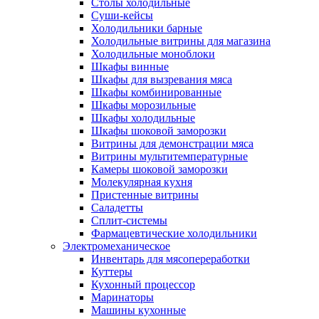
Столы холодильные
Суши-кейсы
Холодильники барные
Холодильные витрины для магазина
Холодильные моноблоки
Шкафы винные
Шкафы для вызревания мяса
Шкафы комбинированные
Шкафы морозильные
Шкафы холодильные
Шкафы шоковой заморозки
Витрины для демонстрации мяса
Витрины мультитемпературные
Камеры шоковой заморозки
Молекулярная кухня
Пристенные витрины
Саладетты
Сплит-системы
Фармацевтические холодильники
Электромеханическое
Инвентарь для мясопереработки
Куттеры
Кухонный процессор
Маринаторы
Машины кухонные