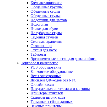
Компакт-прихожие
Обеденные группы
Обеденные столы
Обеденные стулья
Подставки для цветов
Подстолья
Полки для обуви
Полубарные стулья
Сидения стульев
Системы хранения
Столешницы
Стулья для кафе
Табуреты
Эргономичные кресла для дома и офиса
Торговое и банковское
POS оборудование
Банковское оборудование
Весы электронные
Дисплей QR-кодов без NFC
Онлайн-кассы
Покупательские тележки и корзины
Принтеры этикеток
Сканеры штрих-кода
Терминалы сбора данных
Чековые принтеры