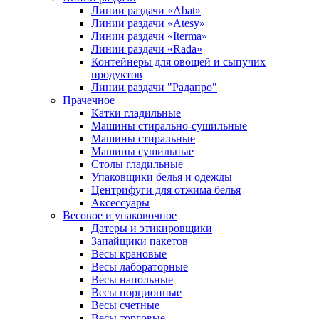
Линии раздачи «Abat»
Линии раздачи «Atesy»
Линии раздачи «Iterma»
Линии раздачи «Rada»
Контейнеры для овощей и сыпучих
продуктов
Линии раздачи "Радапро"
Прачечное
Катки гладильные
Машины стирально-сушильные
Машины стиральные
Машины сушильные
Столы гладильные
Упаковщики белья и одежды
Центрифуги для отжима белья
Аксессуары
Весовое и упаковочное
Датеры и этикировщики
Запайщики пакетов
Весы крановые
Весы лабораторные
Весы напольные
Весы порционные
Весы счетные
Весы торговые