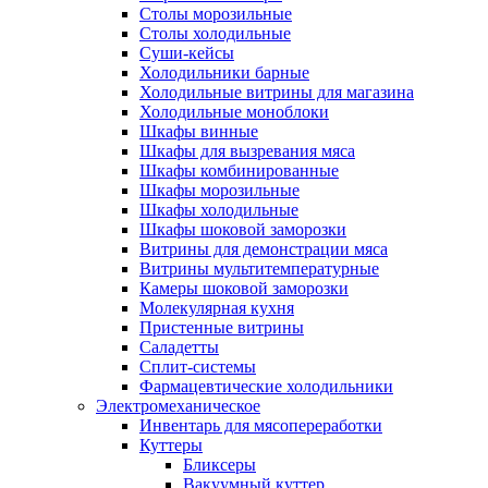
Столы морозильные
Столы холодильные
Суши-кейсы
Холодильники барные
Холодильные витрины для магазина
Холодильные моноблоки
Шкафы винные
Шкафы для вызревания мяса
Шкафы комбинированные
Шкафы морозильные
Шкафы холодильные
Шкафы шоковой заморозки
Витрины для демонстрации мяса
Витрины мультитемпературные
Камеры шоковой заморозки
Молекулярная кухня
Пристенные витрины
Саладетты
Сплит-системы
Фармацевтические холодильники
Электромеханическое
Инвентарь для мясопереработки
Куттеры
Бликсеры
Вакуумный куттер