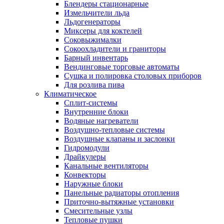
Блендеры стационарные
Измельчители льда
Льдогенераторы
Миксеры для коктелей
Соковыжималки
Сокоохладители и граниторы
Барный инвентарь
Вендинговые торговые автоматы
Сушка и полировка столовых приборов
Для розлива пива
Климатическое
Сплит-системы
Внутренние блоки
Водяные нагреватели
Воздушно-тепловые системы
Воздушные клапаны и заслонки
Гидромодули
Драйкулеры
Канальные вентиляторы
Конвекторы
Наружные блоки
Панельные радиаторы отопления
Приточно-вытяжные установки
Смесительные узлы
Тепловые пушки