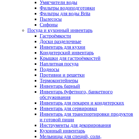
Умягчители воды
Фильтры водоподготовки
Фильтры для воды Brita
Пылесосы
Сифоны
Посуда и кухонный инвентарь
Гастроёмкости
Доски разделочные
Инвентарь для кухни
Кондитерский инвентарь
Крышки для гастроёмкостей
Наплитная посуда
Подносы
Противни и решетки
Термоконтейнеры
Инвентарь барный
Инвентарь буфетного, банкетного
обслуживания
Инвентарь для пекарен и кондитерских
Инвентарь для сервировки
Инвентарь для транспортировки продуктов
и готовой пищи
Инструменты для декорирования
Кухонный инвентарь
Мельницы для специй, соли,