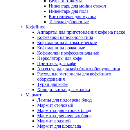
Ведра и отжимы
Инвентарь для мойки стекол
Инвентарь для пола
Контейнеры для мусора
Тележки уборочные
Кофейное
Аппараты для приготовления кофе на песке
Кофеварки капельного типа
Кофемашины автоматические
Кофемашины рожковые
Кофемолки профессиональные
Перколяторы для кофе
Принтеры для кофе
Аксессуары для кофейного оборудования
Расходные материалы для кофейного
оборудования
Турки для кофе
Холодильники для молока
Мармит
Лампы для подогрева блюд
Мармит столовый
Мармиты для вторых блюд
Мармиты для первых блюд
Мармит водяной
Мармит для шоколада