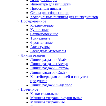
Инвентарь для пиццерий
Прессы для пиццы
Столы для сбора пиццы
Холодильные витрины для ингредиентов
Посудомоечное
Котломоечное
Купольные
Стаканомоечные
Туннельные
Фронтальные
Аксессуары
Расходные материалы
Линии раздачи
Линии раздачи «Abat»
Линии раздачи «Atesy»
Линии раздачи «Iterma»
Линии раздачи «Rada»
Контейнеры для овощей и сыпучих
продуктов
Линии раздачи "Радапро"
Прачечное
Катки гладильные
Машины стирально-сушильные
Машины стиральные