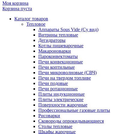
Моя корзина
Корзина пуста
Каталог товаров
Тепловое
Аппараты Sous Vide (Су вид)
Витрины тепловые
Дегидраторы
Котлы пищеварочные
Макароноварки
Пароконвектоматы
Печи конвекционные
Печи коптильные
Печи микроволновые (СВЧ)
Печи на твердом топливе
Печи подовые
Печи ротационные
Плиты индукционные
Плиты электрические
Поверхности жарочные
Профессиональные газовые плиты
Рисоварки
Сковороды опрокидывающиеся
Столы тепловые
Шкафы жарочные