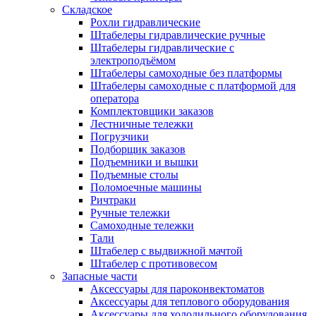
Складское
Рохли гидравлические
Штабелеры гидравлические ручные
Штабелеры гидравлические с
электроподъёмом
Штабелеры самоходные без платформы
Штабелеры самоходные с платформой для
оператора
Комплектовщики заказов
Лестничные тележки
Погрузчики
Подборщик заказов
Подъемники и вышки
Подъемные столы
Поломоечные машины
Ричтраки
Ручные тележки
Самоходные тележки
Тали
Штабелер с выдвижной мачтой
Штабелер с противовесом
Запасные части
Аксессуары для пароконвектоматов
Аксессуары для теплового оборудования
Аксессуары для холодильного оборудования