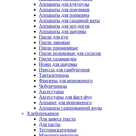
Аппараты для кукурузы
Аппараты для пончиков
Аппараты для попкорна
Аппараты для сахарной ваты
Аппараты для хот-догов
Аппараты для шаурмы
Грили для кур
Грили лавовые
Грили прижимные
Грили роликовые для сосисок
Грили саламандра
Ножи для шаурмы
Прессы для гамбургеров
Тарталетницы
Фризеры для мороженого
Чебуречницы
Аксессуары
Аксессуары для фаст-фуд
Аппарат для мороженого
Аппараты газированной воды
Хлебопекарное
Для замеса текста
Для пасты
Тестораскаточные
Мукопросеиватели