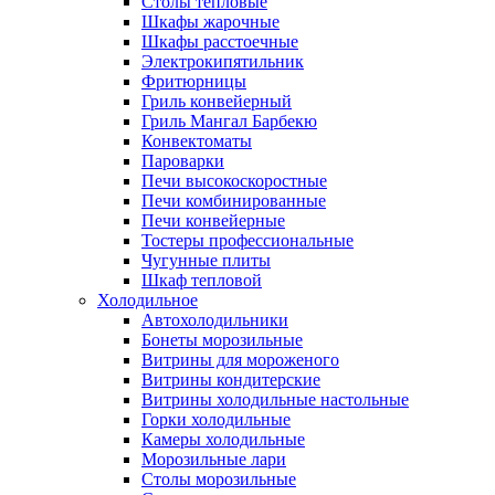
Столы тепловые
Шкафы жарочные
Шкафы расстоечные
Электрокипятильник
Фритюрницы
Гриль конвейерный
Гриль Мангал Барбекю
Конвектоматы
Пароварки
Печи высокоскоростные
Печи комбинированные
Печи конвейерные
Тостеры профессиональные
Чугунные плиты
Шкаф тепловой
Холодильное
Автохолодильники
Бонеты морозильные
Витрины для мороженого
Витрины кондитерские
Витрины холодильные настольные
Горки холодильные
Камеры холодильные
Морозильные лари
Столы морозильные