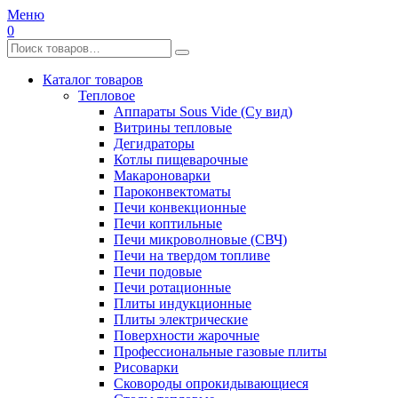
Меню
0
Каталог товаров
Тепловое
Аппараты Sous Vide (Су вид)
Витрины тепловые
Дегидраторы
Котлы пищеварочные
Макароноварки
Пароконвектоматы
Печи конвекционные
Печи коптильные
Печи микроволновые (СВЧ)
Печи на твердом топливе
Печи подовые
Печи ротационные
Плиты индукционные
Плиты электрические
Поверхности жарочные
Профессиональные газовые плиты
Рисоварки
Сковороды опрокидывающиеся