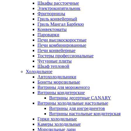
Шкафы расстоечные
Электрокипятильник
Фритюрницы
Гриль конвейерный
Гриль Мангал Барбекю
Конвектоматы
Пароварки
Печи высокоскоростные
Печи комбинированные
Печи конвейерные
Тостеры профессиональные
Чугунные плиты
Шкаф тепловой
Холодильное
Автохолодильники
Бонеты морозильные
Витрины для мороженого
Витрины кондитерские
Витрины десертные CANARY
Витрины холодильные настольные
Витрины для ингредиентов
Витрины настольные кондитерская
Горки холодильные
Камеры холодильные
Морозильные лари