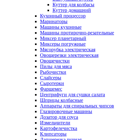
Куттер для колбасы
Куттер домашний
Кухонный процессор
Маринаторы
Машины кухонные
Машины протирочно-резательные
Миксер планетарный
Миксеры погружные
Мясорубка электрическая
Овощерезки электрическая
Овощечистки
Пилы для мяса
Рыбочистки
Слайсеры
Сыротерки
Фаршемес
Центрифуги для сушки салата
Шприцы колбасные
Аппараты для спиральных чипсов
Глазировочные машины
Дозатор для соуса
Измельчители
Картофелечистка
Клипсаторы
Лапшерезка ручная