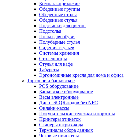
Компакт-прихожие
Обеденные группы
Обеденные столы
Обеденные стулья
Подставки для цветов
Подстолья
Полки для обуви
Полубарные стулья
Сидения стульев
Системы хранения
Столешницы
Стулья для кафе
Табуреты
Эргономичные кресла для дома и офиса
Торговое и банковское
POS оборудование
Банковское оборудование
Весы электронные
Дисплей QR-кодов без NFC
Онлайн-кассы
Покупательские тележки и корзины
Принтеры этикеток
Сканеры штрих-кода
Терминалы сбора данных
Чековые принтеры