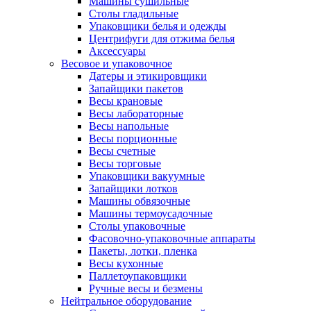
Машины сушильные
Столы гладильные
Упаковщики белья и одежды
Центрифуги для отжима белья
Аксессуары
Весовое и упаковочное
Датеры и этикировщики
Запайщики пакетов
Весы крановые
Весы лабораторные
Весы напольные
Весы порционные
Весы счетные
Весы торговые
Упаковщики вакуумные
Запайщики лотков
Машины обвязочные
Машины термоусадочные
Столы упаковочные
Фасовочно-упаковочные аппараты
Пакеты, лотки, пленка
Весы кухонные
Паллетоупаковщики
Ручные весы и безмены
Нейтральное оборудование