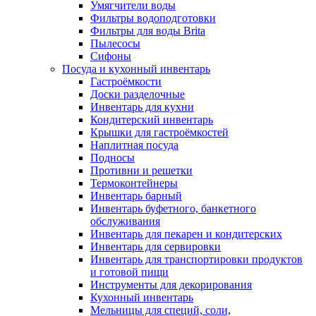
Умягчители воды
Фильтры водоподготовки
Фильтры для воды Brita
Пылесосы
Сифоны
Посуда и кухонный инвентарь
Гастроёмкости
Доски разделочные
Инвентарь для кухни
Кондитерский инвентарь
Крышки для гастроёмкостей
Наплитная посуда
Подносы
Противни и решетки
Термоконтейнеры
Инвентарь барный
Инвентарь буфетного, банкетного
обслуживания
Инвентарь для пекарен и кондитерских
Инвентарь для сервировки
Инвентарь для транспортировки продуктов
и готовой пищи
Инструменты для декорирования
Кухонный инвентарь
Мельницы для специй, соли,