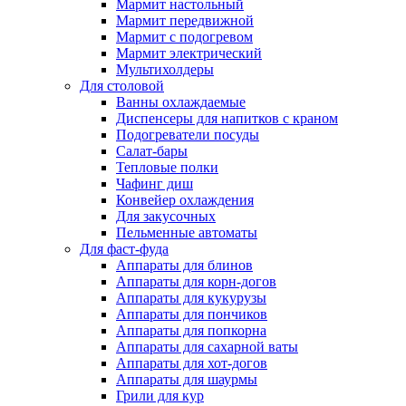
Мармит настольный
Мармит передвижной
Мармит с подогревом
Мармит электрический
Мультихолдеры
Для столовой
Ванны охлаждаемые
Диспенсеры для напитков с краном
Подогреватели посуды
Салат-бары
Тепловые полки
Чафинг диш
Конвейер охлаждения
Для закусочных
Пельменные автоматы
Для фаст-фуда
Аппараты для блинов
Аппараты для корн-догов
Аппараты для кукурузы
Аппараты для пончиков
Аппараты для попкорна
Аппараты для сахарной ваты
Аппараты для хот-догов
Аппараты для шаурмы
Грили для кур