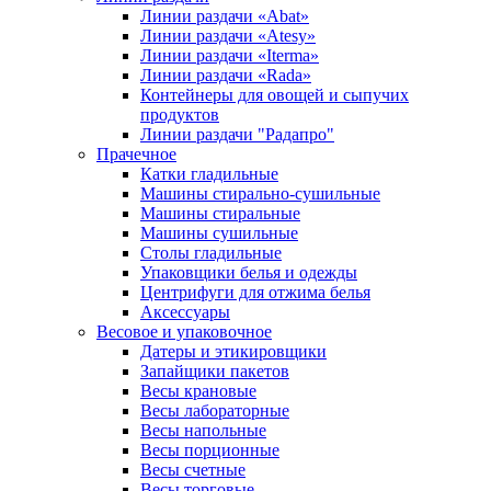
Линии раздачи «Abat»
Линии раздачи «Atesy»
Линии раздачи «Iterma»
Линии раздачи «Rada»
Контейнеры для овощей и сыпучих
продуктов
Линии раздачи "Радапро"
Прачечное
Катки гладильные
Машины стирально-сушильные
Машины стиральные
Машины сушильные
Столы гладильные
Упаковщики белья и одежды
Центрифуги для отжима белья
Аксессуары
Весовое и упаковочное
Датеры и этикировщики
Запайщики пакетов
Весы крановые
Весы лабораторные
Весы напольные
Весы порционные
Весы счетные
Весы торговые