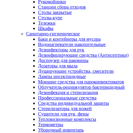
Рукомойники
Станции сбора отходов
Столы закрытые
Столы-купе
Тележки
Шкафы
Санитарно-гигиеническое
Баки и контейнеры для мусора
Водонагреватели накопительные
Дезинфекторы для рук
Дезинфицирующие средства (Антисептики)
Диспоузер для раковины
Дозаторы для мыла
Душирующие устройства, смесители
Лампы инсектицидные
Моющие средства для пароконвектоматов
Облучатель-рециркулятор бактерицидный
Дезинфекция и стерилизация
Профессиональные средства
Средства индивидуальной защиты
Стерилизаторы для ножей
Сушители для рук, фены
Тепловизионные комплексы
Термометры
Уборочный инвентарь