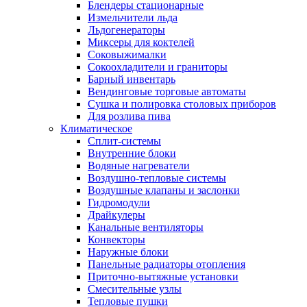
Блендеры стационарные
Измельчители льда
Льдогенераторы
Миксеры для коктелей
Соковыжималки
Сокоохладители и граниторы
Барный инвентарь
Вендинговые торговые автоматы
Сушка и полировка столовых приборов
Для розлива пива
Климатическое
Сплит-системы
Внутренние блоки
Водяные нагреватели
Воздушно-тепловые системы
Воздушные клапаны и заслонки
Гидромодули
Драйкулеры
Канальные вентиляторы
Конвекторы
Наружные блоки
Панельные радиаторы отопления
Приточно-вытяжные установки
Смесительные узлы
Тепловые пушки