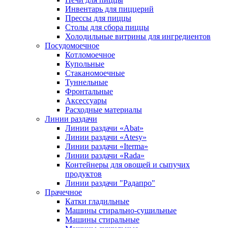
Инвентарь для пиццерий
Прессы для пиццы
Столы для сбора пиццы
Холодильные витрины для ингредиентов
Посудомоечное
Котломоечное
Купольные
Стаканомоечные
Туннельные
Фронтальные
Аксессуары
Расходные материалы
Линии раздачи
Линии раздачи «Abat»
Линии раздачи «Atesy»
Линии раздачи «Iterma»
Линии раздачи «Rada»
Контейнеры для овощей и сыпучих
продуктов
Линии раздачи "Радапро"
Прачечное
Катки гладильные
Машины стирально-сушильные
Машины стиральные