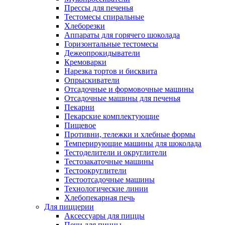
Прессы для печенья
Тестомесы спиральные
Хлеборезки
Аппараты для горячего шоколада
Горизонтальные тестомесы
Дежеопрокидыватели
Кремоварки
Нарезка тортов и бисквита
Опрыскиватели
Отсадочные и формовочные машины
Отсадочные машины для печенья
Пекарни
Пекарские комплектующие
Пищевое
Противни, тележки и хлебные формы
Темперирующие машины для шоколада
Тестоделители и округлители
Тестозакаточные машины
Тестоокруглители
Тестоотсадочные машины
Технологические линии
Хлебопекарная печь
Для пиццерии
Аксессуары для пиццы
Печи для пиццы