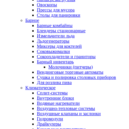
Овоскопы
Прессы для мусора
Столы для панировки
Барное
Барные комбайны
Блендеры стационарные
Измельчители льда
Льдогенераторы
Миксеры для коктелей
Соковыжималки
Сокоохладители и граниторы
Барный инвентарь
Молочники (питчеры)
Вендинговые торговые автоматы
Сушка и полировка столовых приборов
Для розлива пива
Климатическое
Сплит-системы
Внутренние блоки
Водяные нагреватели
Воздушно-тепловые системы
Воздушные клапаны и заслонки
Гидромодули
Драйкулеры