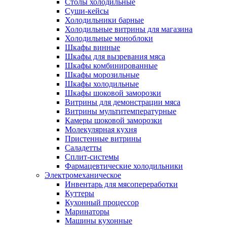
Столы холодильные
Суши-кейсы
Холодильники барные
Холодильные витрины для магазина
Холодильные моноблоки
Шкафы винные
Шкафы для вызревания мяса
Шкафы комбинированные
Шкафы морозильные
Шкафы холодильные
Шкафы шоковой заморозки
Витрины для демонстрации мяса
Витрины мультитемпературные
Камеры шоковой заморозки
Молекулярная кухня
Пристенные витрины
Саладетты
Сплит-системы
Фармацевтические холодильники
Электромеханическое
Инвентарь для мясопереработки
Куттеры
Кухонный процессор
Маринаторы
Машины кухонные