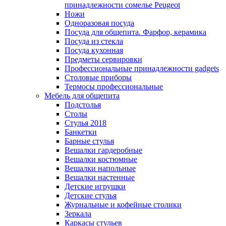
принадлежности сомелье Peugeot
Ножи
Одноразовая посуда
Посуда для общепита. Фарфор, керамика
Посуда из стекла
Посуда кухонная
Предметы сервировки
Профессиональные принадлежности gadgets
Столовые приборы
Термосы профессиональные
Мебель для общепита
Подстолья
Столы
Стулья 2018
Банкетки
Барные стулья
Вешалки гардеробные
Вешалки костюмные
Вешалки напольные
Вешалки настенные
Детские игрушки
Детские стулья
Журнальные и кофейные столики
Зеркала
Каркасы стульев