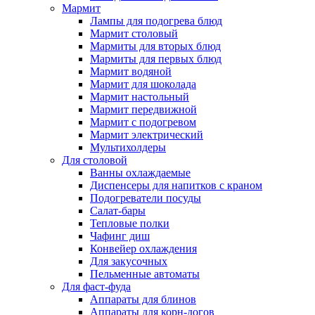
Мармит
Лампы для подогрева блюд
Мармит столовый
Мармиты для вторых блюд
Мармиты для первых блюд
Мармит водяной
Мармит для шоколада
Мармит настольный
Мармит передвижной
Мармит с подогревом
Мармит электрический
Мультихолдеры
Для столовой
Ванны охлаждаемые
Диспенсеры для напитков с краном
Подогреватели посуды
Салат-бары
Тепловые полки
Чафинг диш
Конвейер охлаждения
Для закусочных
Пельменные автоматы
Для фаст-фуда
Аппараты для блинов
Аппараты для корн-догов