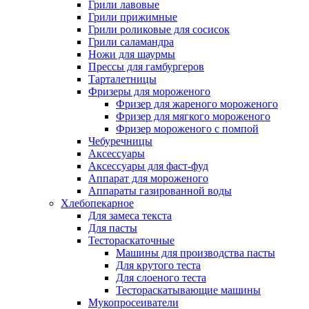
Грили лавовые
Грили прижимные
Грили роликовые для сосисок
Грили саламандра
Ножи для шаурмы
Прессы для гамбургеров
Тарталетницы
Фризеры для мороженого
Фризер для жареного мороженого
Фризер для мягкого мороженого
Фризер мороженого с помпой
Чебуречницы
Аксессуары
Аксессуары для фаст-фуд
Аппарат для мороженого
Аппараты газированной воды
Хлебопекарное
Для замеса текста
Для пасты
Тестораскаточные
Машины для производства пасты
Для крутого теста
Для слоеного теста
Тестораскатывающие машины
Мукопросеиватели