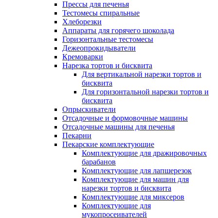
Прессы для печенья
Тестомесы спиральные
Хлеборезки
Аппараты для горячего шоколада
Горизонтальные тестомесы
Дежеопрокидыватели
Кремоварки
Нарезка тортов и бисквита
Для вертикальной нарезки тортов и
бисквита
Для горизонтальной нарезки тортов и
бисквита
Опрыскиватели
Отсадочные и формовочные машины
Отсадочные машины для печенья
Пекарни
Пекарские комплектующие
Комплектующие для дражировочных
барабанов
Комплектующие для лапшерезок
Комплектующие для машин для
нарезки тортов и бисквита
Комплектующие для миксеров
Комплектующие для
мукопросеивателей