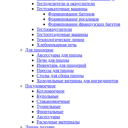
Тестоделители и округлители
Тестозакаточные машины
Формирование батонов
Формирование рогаликов
Формирование французских багетов
Тестоокруглители
Тестоотсадочные машины
Технологические линии
Хлебопекарная печь
Для пиццерии
Аксессуары для пиццы
Печи для пиццы
Инвентарь для пиццерий
Прессы для пиццы
Столы для сбора пиццы
Холодильные витрины для ингредиентов
Посудомоечное
Котломоечное
Купольные
Стаканомоечные
Туннельные
Фронтальные
Аксессуары
Расходные материалы
Линии раздачи