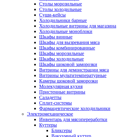
Столы морозильные
Столы холодильные
Суши-кейсы
Холодильники барные
Холодильные витрины для магазина
Холодильные моноблоки
Шкафы винные
Шкафы для вызревания мяса
Шкафы комбинированные
Шкафы морозильные
Шкафы холодильные
Шкафы шоковой заморозки
Витрины для демонстрации мяса
Витрины мультитемпературные
Камеры шоковой заморозки
Молекулярная кухня
Пристенные витрины
Саладетты
Сплит-системы
Фармацевтические холодильники
Электромеханическое
Инвентарь для мясопереработки
Куттеры
Бликсеры
Вакуумный куттер