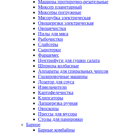
Машины протирочно-резательные
Миксер планетарный
Миксеры погружные
Мясорубка электрическая
Овощерезки электрическая
Овощечистки
Пилы для мяса
Рыбочистки
Слайсеры
Сыротерки
Фаршемес
Центрифуги для сушки салата
Шприцы колбасные
Аппараты для спиральных чипсов
Глазировочные машины
Дозатор для соуса
Измельчители
Картофелечистка
Клипсаторы
Лапшерезка ручная
Овоскопы
Прессы для мусора
Столы для панировки
Барное
Барные комбайны