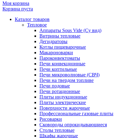
Моя корзина
Корзина пуста
Каталог товаров
Тепловое
Аппараты Sous Vide (Су вид)
Витрины тепловые
Дегидраторы
Котлы пищеварочные
Макароноварки
Пароконвектоматы
Печи конвекционные
Печи коптильные
Печи микроволновые (СВЧ)
Печи на твердом топливе
Печи подовые
Печи ротационные
Плиты индукционные
Плиты электрические
Поверхности жарочные
Профессиональные газовые плиты
Рисоварки
Сковороды опрокидывающиеся
Столы тепловые
Шкафы жарочные