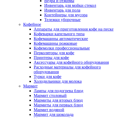
Ведра и отжимы
Инвентарь для мойки стекол
Инвентарь для пола
Контейнеры для мусора
Тележки уборочные
Кофейное
Аппараты для приготовления кофе на песке
Кофеварки капельного типа
Кофемашины автоматические
Кофемашины рожковые
Кофемолки профессиональные
Перколяторы для кофе
Принтеры для кофе
Аксессуары для кофейного оборудования
Расходные материалы для кофейного
оборудования
Турки для кофе
Холодильники для молока
Мармит
Лампы для подогрева блюд
Мармит столовый
Мармиты для вторых блюд
Мармиты для первых блюд
Мармит водяной
Мармит для шоколада