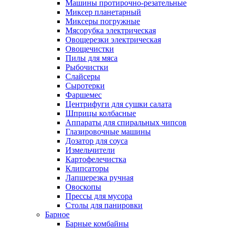
Машины протирочно-резательные
Миксер планетарный
Миксеры погружные
Мясорубка электрическая
Овощерезки электрическая
Овощечистки
Пилы для мяса
Рыбочистки
Слайсеры
Сыротерки
Фаршемес
Центрифуги для сушки салата
Шприцы колбасные
Аппараты для спиральных чипсов
Глазировочные машины
Дозатор для соуса
Измельчители
Картофелечистка
Клипсаторы
Лапшерезка ручная
Овоскопы
Прессы для мусора
Столы для панировки
Барное
Барные комбайны