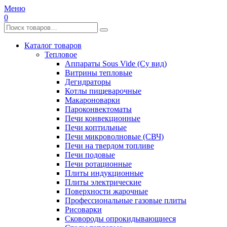
Меню
0
Каталог товаров
Тепловое
Аппараты Sous Vide (Су вид)
Витрины тепловые
Дегидраторы
Котлы пищеварочные
Макароноварки
Пароконвектоматы
Печи конвекционные
Печи коптильные
Печи микроволновые (СВЧ)
Печи на твердом топливе
Печи подовые
Печи ротационные
Плиты индукционные
Плиты электрические
Поверхности жарочные
Профессиональные газовые плиты
Рисоварки
Сковороды опрокидывающиеся