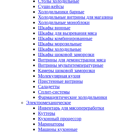
Столы холодильные
Суши-кейсы
Холодильники барные
Холодильные витрины для магазина
Холодильные моноблоки
Шкафы винные
Шкафы для вызревания мяса
Шкафы комбинированные
Шкафы морозильные
Шкафы холодильные
Шкафы шоковой заморозки
Витрины для демонстрации мяса
Витрины мультитемпературные
Камеры шоковой заморозки
Молекулярная кухня
Пристенные витрины
Саладетты
Сплит-системы
Фармацевтические холодильники
Электромеханическое
Инвентарь для мясопереработки
Куттеры
Кухонный процессор
Маринаторы
Машины кухонные