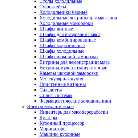
Столы холодильные
Суши-кейсы
Холодильники барные
Холодильные витрины для магазина
Холодильные моноблоки
Шкафы винные
Шкафы для вызревания мяса
Шкафы комбинированные
Шкафы морозильные
Шкафы холодильные
Шкафы шоковой заморозки
Витрины для демонстрации мяса
Витрины мультитемпературные
Камеры шоковой заморозки
Молекулярная кухня
Пристенные витрины
Саладетты
Сплит-системы
Фармацевтические холодильники
Электромеханическое
Инвентарь для мясопереработки
Куттеры
Кухонный процессор
Маринаторы
Машины кухонные