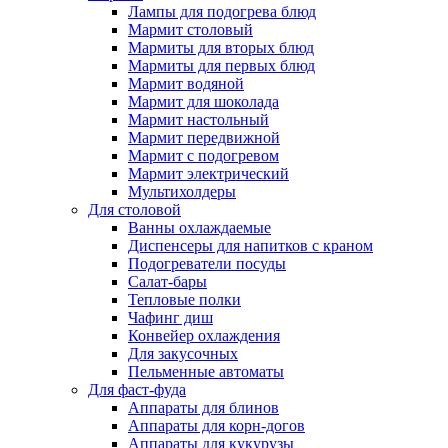
Лампы для подогрева блюд
Мармит столовый
Мармиты для вторых блюд
Мармиты для первых блюд
Мармит водяной
Мармит для шоколада
Мармит настольный
Мармит передвижной
Мармит с подогревом
Мармит электрический
Мультихолдеры
Для столовой
Ванны охлаждаемые
Диспенсеры для напитков с краном
Подогреватели посуды
Салат-бары
Тепловые полки
Чафинг диш
Конвейер охлаждения
Для закусочных
Пельменные автоматы
Для фаст-фуда
Аппараты для блинов
Аппараты для корн-догов
Аппараты для кукурузы