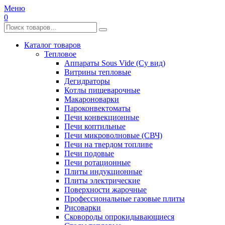
Меню
0
Каталог товаров
Тепловое
Аппараты Sous Vide (Су вид)
Витрины тепловые
Дегидраторы
Котлы пищеварочные
Макароноварки
Пароконвектоматы
Печи конвекционные
Печи коптильные
Печи микроволновые (СВЧ)
Печи на твердом топливе
Печи подовые
Печи ротационные
Плиты индукционные
Плиты электрические
Поверхности жарочные
Профессиональные газовые плиты
Рисоварки
Сковороды опрокидывающиеся