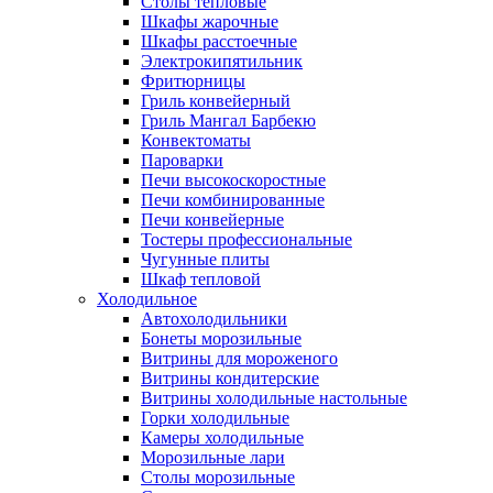
Столы тепловые
Шкафы жарочные
Шкафы расстоечные
Электрокипятильник
Фритюрницы
Гриль конвейерный
Гриль Мангал Барбекю
Конвектоматы
Пароварки
Печи высокоскоростные
Печи комбинированные
Печи конвейерные
Тостеры профессиональные
Чугунные плиты
Шкаф тепловой
Холодильное
Автохолодильники
Бонеты морозильные
Витрины для мороженого
Витрины кондитерские
Витрины холодильные настольные
Горки холодильные
Камеры холодильные
Морозильные лари
Столы морозильные