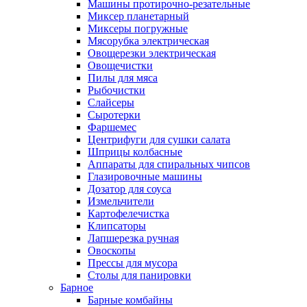
Машины протирочно-резательные
Миксер планетарный
Миксеры погружные
Мясорубка электрическая
Овощерезки электрическая
Овощечистки
Пилы для мяса
Рыбочистки
Слайсеры
Сыротерки
Фаршемес
Центрифуги для сушки салата
Шприцы колбасные
Аппараты для спиральных чипсов
Глазировочные машины
Дозатор для соуса
Измельчители
Картофелечистка
Клипсаторы
Лапшерезка ручная
Овоскопы
Прессы для мусора
Столы для панировки
Барное
Барные комбайны