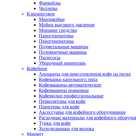
Фанкойлы
Чиллеры
Клининговое
Минимойки
Мойки высокого давления
Моющие средства
Парогенераторы
Пеногенераторы
Подметальные машины
Поломоечные машины
Пылесосы
Уборочный инвентарь
Кофейное
Аппараты для приготовления кофе на песке
Кофеварки капельного типа
Кофемашины автоматические
Кофемашины рожковые
Кофемолки профессиональные
Перколяторы для кофе
Принтеры для кофе
Аксессуары для кофейного оборудования
Расходные материалы для кофейного оборудо
Турки для кофе
Холодильники для молока
Мармит