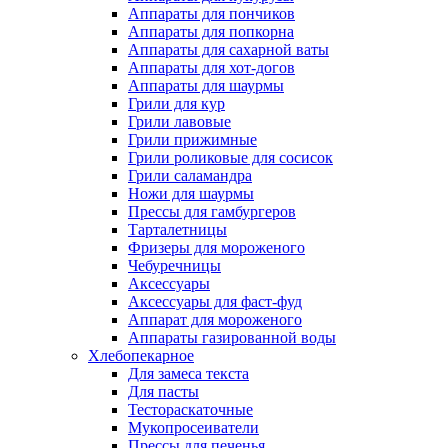
Аппараты для пончиков
Аппараты для попкорна
Аппараты для сахарной ваты
Аппараты для хот-догов
Аппараты для шаурмы
Грили для кур
Грили лавовые
Грили прижимные
Грили роликовые для сосисок
Грили саламандра
Ножи для шаурмы
Прессы для гамбургеров
Тарталетницы
Фризеры для мороженого
Чебуречницы
Аксессуары
Аксессуары для фаст-фуд
Аппарат для мороженого
Аппараты газированной воды
Хлебопекарное
Для замеса текста
Для пасты
Тестораскаточные
Мукопросеиватели
Прессы для печенья