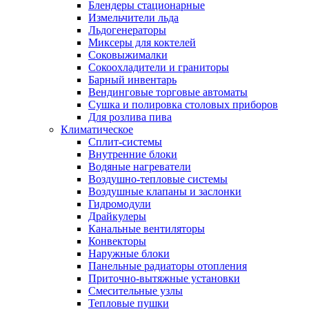
Блендеры стационарные
Измельчители льда
Льдогенераторы
Миксеры для коктелей
Соковыжималки
Сокоохладители и граниторы
Барный инвентарь
Вендинговые торговые автоматы
Сушка и полировка столовых приборов
Для розлива пива
Климатическое
Сплит-системы
Внутренние блоки
Водяные нагреватели
Воздушно-тепловые системы
Воздушные клапаны и заслонки
Гидромодули
Драйкулеры
Канальные вентиляторы
Конвекторы
Наружные блоки
Панельные радиаторы отопления
Приточно-вытяжные установки
Смесительные узлы
Тепловые пушки