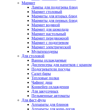
Мармит
Лампы для подогрева блюд
Мармит столовый
Мармиты для вторых блюд
Мармиты для первых блюд
Мармит водяной
Мармит для шоколада
Мармит настольный
Мармит передвижной
Мармит с подогревом
Мармит электрический
Мультихолдеры
Для столовой
Ванны охлаждаемые
Диспенсеры для напитков с краном
Подогреватели посуды
Салат-бары
Тепловые полки
Чафинг диш
Конвейер охлаждения
Для закусочных
Пельменные автоматы
Для фаст-фуда
Аппараты для блинов
Аппараты для корн-догов