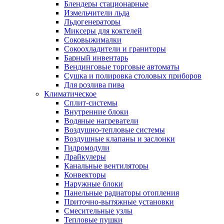
Блендеры стационарные
Измельчители льда
Льдогенераторы
Миксеры для коктелей
Соковыжималки
Сокоохладители и граниторы
Барный инвентарь
Вендинговые торговые автоматы
Сушка и полировка столовых приборов
Для розлива пива
Климатическое
Сплит-системы
Внутренние блоки
Водяные нагреватели
Воздушно-тепловые системы
Воздушные клапаны и заслонки
Гидромодули
Драйкулеры
Канальные вентиляторы
Конвекторы
Наружные блоки
Панельные радиаторы отопления
Приточно-вытяжные установки
Смесительные узлы
Тепловые пушки