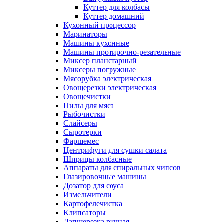
Куттер для колбасы
Куттер домашний
Кухонный процессор
Маринаторы
Машины кухонные
Машины протирочно-резательные
Миксер планетарный
Миксеры погружные
Мясорубка электрическая
Овощерезки электрическая
Овощечистки
Пилы для мяса
Рыбочистки
Слайсеры
Сыротерки
Фаршемес
Центрифуги для сушки салата
Шприцы колбасные
Аппараты для спиральных чипсов
Глазировочные машины
Дозатор для соуса
Измельчители
Картофелечистка
Клипсаторы
Лапшерезка ручная