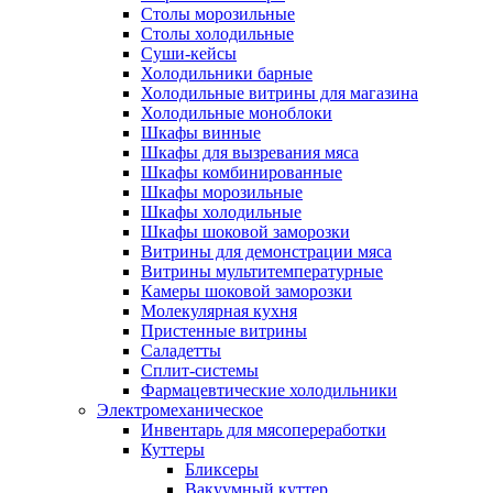
Столы морозильные
Столы холодильные
Суши-кейсы
Холодильники барные
Холодильные витрины для магазина
Холодильные моноблоки
Шкафы винные
Шкафы для вызревания мяса
Шкафы комбинированные
Шкафы морозильные
Шкафы холодильные
Шкафы шоковой заморозки
Витрины для демонстрации мяса
Витрины мультитемпературные
Камеры шоковой заморозки
Молекулярная кухня
Пристенные витрины
Саладетты
Сплит-системы
Фармацевтические холодильники
Электромеханическое
Инвентарь для мясопереработки
Куттеры
Бликсеры
Вакуумный куттер