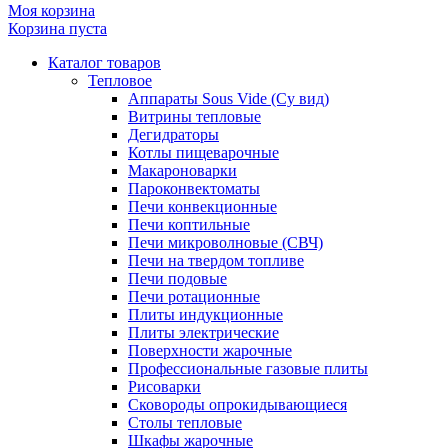
Моя корзина
Корзина пуста
Каталог товаров
Тепловое
Аппараты Sous Vide (Су вид)
Витрины тепловые
Дегидраторы
Котлы пищеварочные
Макароноварки
Пароконвектоматы
Печи конвекционные
Печи коптильные
Печи микроволновые (СВЧ)
Печи на твердом топливе
Печи подовые
Печи ротационные
Плиты индукционные
Плиты электрические
Поверхности жарочные
Профессиональные газовые плиты
Рисоварки
Сковороды опрокидывающиеся
Столы тепловые
Шкафы жарочные