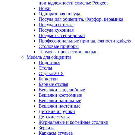
принадлежности сомелье Peugeot
Ножи
Одноразовая посуда
Посуда для общепита. Фарфор, керамика
Посуда из стекла
Посуда кухонная
Предметы сервировки
Профессиональные принадлежности gadgets
Столовые приборы
Термосы профессиональные
Мебель для общепита
Подстолья
Столы
Стулья 2018
Банкетки
Барные стулья
Вешалки гардеробные
Вешалки костюмные
Вешалки напольные
Вешалки настенные
Детские игрушки
Детские стулья
Журнальные и кофейные столики
Зеркала
Каркасы стульев