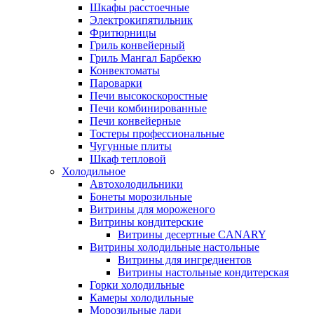
Шкафы расстоечные
Электрокипятильник
Фритюрницы
Гриль конвейерный
Гриль Мангал Барбекю
Конвектоматы
Пароварки
Печи высокоскоростные
Печи комбинированные
Печи конвейерные
Тостеры профессиональные
Чугунные плиты
Шкаф тепловой
Холодильное
Автохолодильники
Бонеты морозильные
Витрины для мороженого
Витрины кондитерские
Витрины десертные CANARY
Витрины холодильные настольные
Витрины для ингредиентов
Витрины настольные кондитерская
Горки холодильные
Камеры холодильные
Морозильные лари