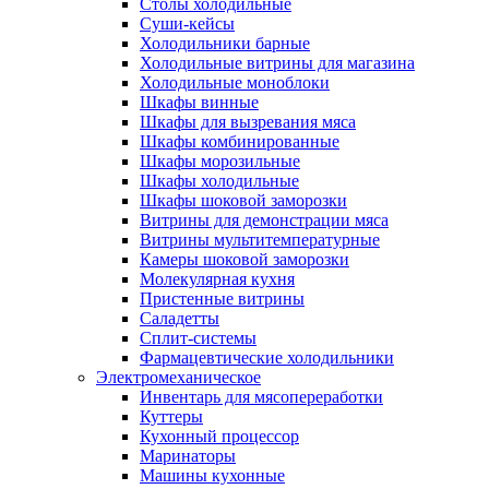
Столы холодильные
Суши-кейсы
Холодильники барные
Холодильные витрины для магазина
Холодильные моноблоки
Шкафы винные
Шкафы для вызревания мяса
Шкафы комбинированные
Шкафы морозильные
Шкафы холодильные
Шкафы шоковой заморозки
Витрины для демонстрации мяса
Витрины мультитемпературные
Камеры шоковой заморозки
Молекулярная кухня
Пристенные витрины
Саладетты
Сплит-системы
Фармацевтические холодильники
Электромеханическое
Инвентарь для мясопереработки
Куттеры
Кухонный процессор
Маринаторы
Машины кухонные