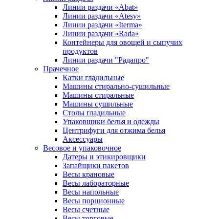
Линии раздачи «Abat»
Линии раздачи «Atesy»
Линии раздачи «Iterma»
Линии раздачи «Rada»
Контейнеры для овощей и сыпучих
продуктов
Линии раздачи "Радапро"
Прачечное
Катки гладильные
Машины стирально-сушильные
Машины стиральные
Машины сушильные
Столы гладильные
Упаковщики белья и одежды
Центрифуги для отжима белья
Аксессуары
Весовое и упаковочное
Датеры и этикировщики
Запайщики пакетов
Весы крановые
Весы лабораторные
Весы напольные
Весы порционные
Весы счетные
Весы торговые