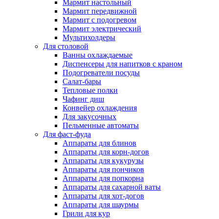
Мармит настольный
Мармит передвижной
Мармит с подогревом
Мармит электрический
Мультихолдеры
Для столовой
Ванны охлаждаемые
Диспенсеры для напитков с краном
Подогреватели посуды
Салат-бары
Тепловые полки
Чафинг диш
Конвейер охлаждения
Для закусочных
Пельменные автоматы
Для фаст-фуда
Аппараты для блинов
Аппараты для корн-догов
Аппараты для кукурузы
Аппараты для пончиков
Аппараты для попкорна
Аппараты для сахарной ваты
Аппараты для хот-догов
Аппараты для шаурмы
Грили для кур