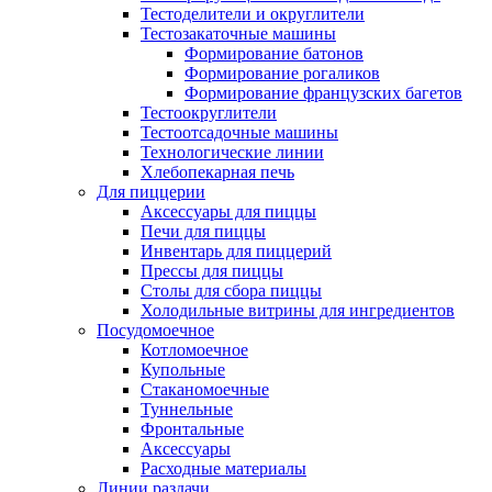
Тестоделители и округлители
Тестозакаточные машины
Формирование батонов
Формирование рогаликов
Формирование французских багетов
Тестоокруглители
Тестоотсадочные машины
Технологические линии
Хлебопекарная печь
Для пиццерии
Аксессуары для пиццы
Печи для пиццы
Инвентарь для пиццерий
Прессы для пиццы
Столы для сбора пиццы
Холодильные витрины для ингредиентов
Посудомоечное
Котломоечное
Купольные
Стаканомоечные
Туннельные
Фронтальные
Аксессуары
Расходные материалы
Линии раздачи