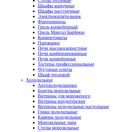
Столы тепловые
Шкафы жарочные
Шкафы расстоечные
Электрокипятильник
Фритюрницы
Гриль конвейерный
Гриль Мангал Барбекю
Конвектоматы
Пароварки
Печи высокоскоростные
Печи комбинированные
Печи конвейерные
Тостеры профессиональные
Чугунные плиты
Шкаф тепловой
Холодильное
Автохолодильники
Бонеты морозильные
Витрины для мороженого
Витрины кондитерские
Витрины холодильные настольные
Горки холодильные
Камеры холодильные
Морозильные лари
Столы морозильные