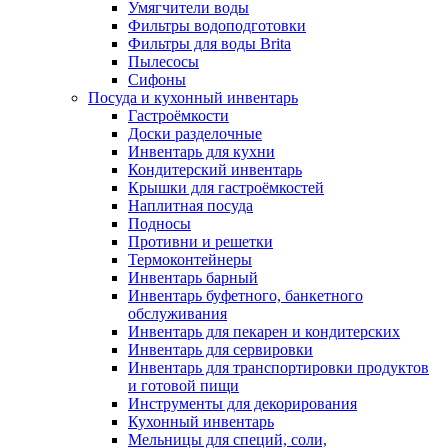
Умягчители воды
Фильтры водоподготовки
Фильтры для воды Brita
Пылесосы
Сифоны
Посуда и кухонный инвентарь
Гастроёмкости
Доски разделочные
Инвентарь для кухни
Кондитерский инвентарь
Крышки для гастроёмкостей
Наплитная посуда
Подносы
Противни и решетки
Термоконтейнеры
Инвентарь барный
Инвентарь буфетного, банкетного
обслуживания
Инвентарь для пекарен и кондитерских
Инвентарь для сервировки
Инвентарь для транспортировки продуктов
и готовой пищи
Инструменты для декорирования
Кухонный инвентарь
Мельницы для специй, соли,