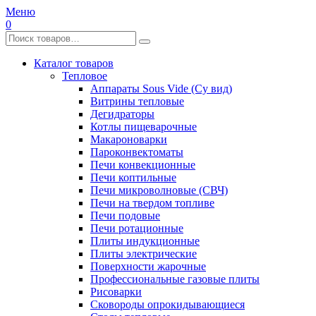
Меню
0
Каталог товаров
Тепловое
Аппараты Sous Vide (Су вид)
Витрины тепловые
Дегидраторы
Котлы пищеварочные
Макароноварки
Пароконвектоматы
Печи конвекционные
Печи коптильные
Печи микроволновые (СВЧ)
Печи на твердом топливе
Печи подовые
Печи ротационные
Плиты индукционные
Плиты электрические
Поверхности жарочные
Профессиональные газовые плиты
Рисоварки
Сковороды опрокидывающиеся