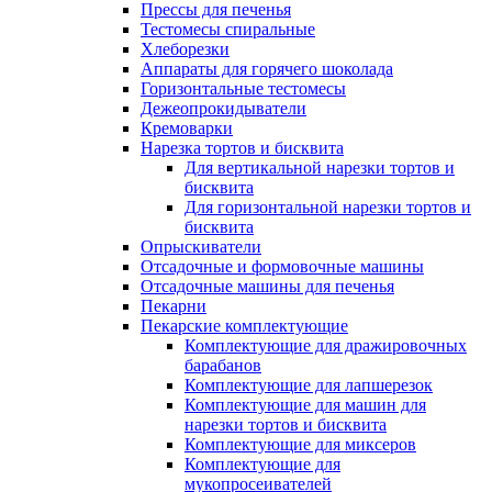
Прессы для печенья
Тестомесы спиральные
Хлеборезки
Аппараты для горячего шоколада
Горизонтальные тестомесы
Дежеопрокидыватели
Кремоварки
Нарезка тортов и бисквита
Для вертикальной нарезки тортов и
бисквита
Для горизонтальной нарезки тортов и
бисквита
Опрыскиватели
Отсадочные и формовочные машины
Отсадочные машины для печенья
Пекарни
Пекарские комплектующие
Комплектующие для дражировочных
барабанов
Комплектующие для лапшерезок
Комплектующие для машин для
нарезки тортов и бисквита
Комплектующие для миксеров
Комплектующие для
мукопросеивателей