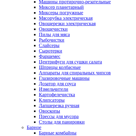
Машины протирочно-резательные
Миксер планетарный
Миксеры погружные
Мясорубка электрическая
Овощерезки электрическая
Овощечистки
Пилы для мяса
Рыбочистки
Слайсеры
Сыротерки
Фаршемес
Центрифуги для сушки салата
Шприцы колбасные
Аппараты для спиральных чипсов
Глазировочные машины
Дозатор для соуса
Измельчители
Картофелечистка
Клипсаторы
Лапшерезка ручная
Овоскопы
Прессы для мусора
Столы для панировки
Барное
Барные комбайны