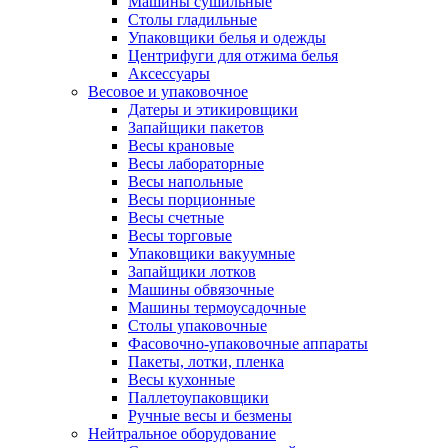
Машины сушильные
Столы гладильные
Упаковщики белья и одежды
Центрифуги для отжима белья
Аксессуары
Весовое и упаковочное
Датеры и этикировщики
Запайщики пакетов
Весы крановые
Весы лабораторные
Весы напольные
Весы порционные
Весы счетные
Весы торговые
Упаковщики вакуумные
Запайщики лотков
Машины обвязочные
Машины термоусадочные
Столы упаковочные
Фасовочно-упаковочные аппараты
Пакеты, лотки, пленка
Весы кухонные
Паллетоупаковщики
Ручные весы и безмены
Нейтральное оборудование