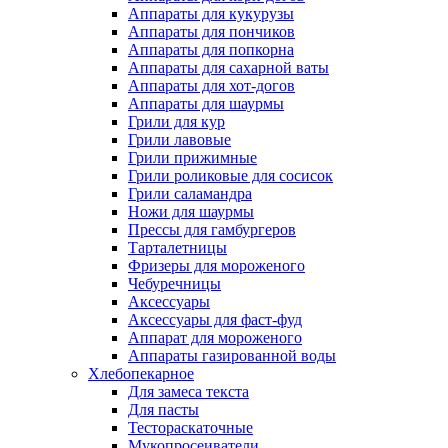
Аппараты для кукурузы
Аппараты для пончиков
Аппараты для попкорна
Аппараты для сахарной ваты
Аппараты для хот-догов
Аппараты для шаурмы
Грили для кур
Грили лавовые
Грили прижимные
Грили роликовые для сосисок
Грили саламандра
Ножи для шаурмы
Прессы для гамбургеров
Тарталетницы
Фризеры для мороженого
Чебуречницы
Аксессуары
Аксессуары для фаст-фуд
Аппарат для мороженого
Аппараты газированной воды
Хлебопекарное
Для замеса текста
Для пасты
Тестораскаточные
Мукопросеиватели