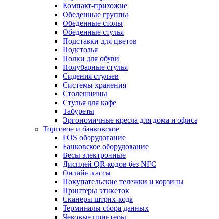
Компакт-прихожие
Обеденные группы
Обеденные столы
Обеденные стулья
Подставки для цветов
Подстолья
Полки для обуви
Полубарные стулья
Сидения стульев
Системы хранения
Столешницы
Стулья для кафе
Табуреты
Эргономичные кресла для дома и офиса
Торговое и банковское
POS оборудование
Банковское оборудование
Весы электронные
Дисплей QR-кодов без NFC
Онлайн-кассы
Покупательские тележки и корзины
Принтеры этикеток
Сканеры штрих-кода
Терминалы сбора данных
Чековые принтеры