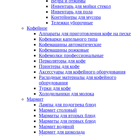
Ведра и отжимы
Инвентарь для мойки стекол
Инвентарь для пола
Контейнеры для мусора
Тележки уборочные
Кофейное
Аппараты для приготовления кофе на песке
Кофеварки капельного типа
Кофемашины автоматические
Кофемашины рожковые
Кофемолки профессиональные
Перколяторы для кофе
Принтеры для кофе
Аксессуары для кофейного оборудования
Расходные материалы для кофейного
оборудования
Турки для кофе
Холодильники для молока
Мармит
Лампы для подогрева блюд
Мармит столовый
Мармиты для вторых блюд
Мармиты для первых блюд
Мармит водяной
Мармит для шоколада