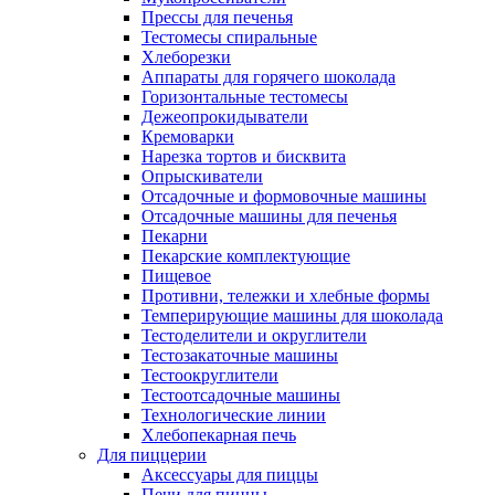
Прессы для печенья
Тестомесы спиральные
Хлеборезки
Аппараты для горячего шоколада
Горизонтальные тестомесы
Дежеопрокидыватели
Кремоварки
Нарезка тортов и бисквита
Опрыскиватели
Отсадочные и формовочные машины
Отсадочные машины для печенья
Пекарни
Пекарские комплектующие
Пищевое
Противни, тележки и хлебные формы
Темперирующие машины для шоколада
Тестоделители и округлители
Тестозакаточные машины
Тестоокруглители
Тестоотсадочные машины
Технологические линии
Хлебопекарная печь
Для пиццерии
Аксессуары для пиццы
Печи для пиццы