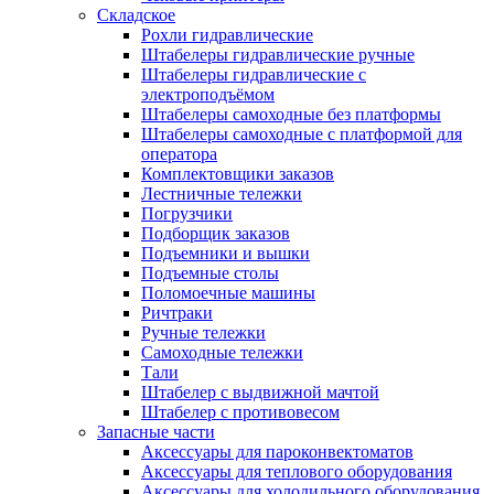
Складское
Рохли гидравлические
Штабелеры гидравлические ручные
Штабелеры гидравлические с
электроподъёмом
Штабелеры самоходные без платформы
Штабелеры самоходные с платформой для
оператора
Комплектовщики заказов
Лестничные тележки
Погрузчики
Подборщик заказов
Подъемники и вышки
Подъемные столы
Поломоечные машины
Ричтраки
Ручные тележки
Самоходные тележки
Тали
Штабелер с выдвижной мачтой
Штабелер с противовесом
Запасные части
Аксессуары для пароконвектоматов
Аксессуары для теплового оборудования
Аксессуары для холодильного оборудования