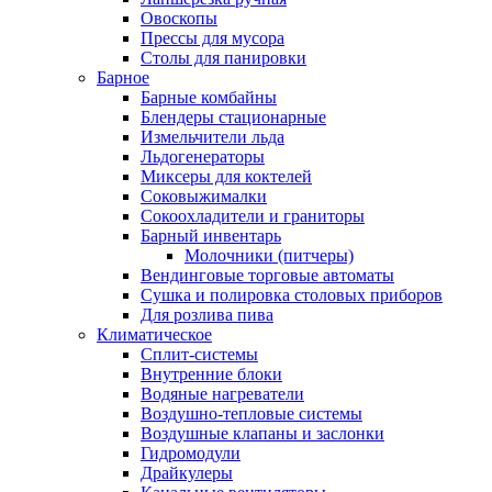
Овоскопы
Прессы для мусора
Столы для панировки
Барное
Барные комбайны
Блендеры стационарные
Измельчители льда
Льдогенераторы
Миксеры для коктелей
Соковыжималки
Сокоохладители и граниторы
Барный инвентарь
Молочники (питчеры)
Вендинговые торговые автоматы
Сушка и полировка столовых приборов
Для розлива пива
Климатическое
Сплит-системы
Внутренние блоки
Водяные нагреватели
Воздушно-тепловые системы
Воздушные клапаны и заслонки
Гидромодули
Драйкулеры