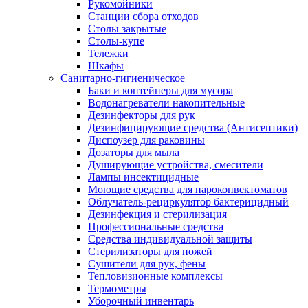
Рукомойники
Станции сбора отходов
Столы закрытые
Столы-купе
Тележки
Шкафы
Санитарно-гигиеническое
Баки и контейнеры для мусора
Водонагреватели накопительные
Дезинфекторы для рук
Дезинфицирующие средства (Антисептики)
Диспоузер для раковины
Дозаторы для мыла
Душирующие устройства, смесители
Лампы инсектицидные
Моющие средства для пароконвектоматов
Облучатель-рециркулятор бактерицидный
Дезинфекция и стерилизация
Профессиональные средства
Средства индивидуальной защиты
Стерилизаторы для ножей
Сушители для рук, фены
Тепловизионные комплексы
Термометры
Уборочный инвентарь