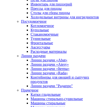
Инвентарь для пиццерий
Прессы для пиццы
Столы для сбора пиццы
Холодильные витрины для ингредиентов
Посудомоечное
Котломоечное
Купольные
Стаканомоечные
Туннельные
Фронтальные
Аксессуары
Расходные материалы
Линии раздачи
Линии раздачи «Abat»
Линии раздачи «Atesy»
Линии раздачи «Iterma»
Линии раздачи «Rada»
Контейнеры для овощей и сыпучих
продуктов
Линии раздачи "Радапро"
Прачечное
Катки гладильные
Машины стирально-сушильные
Машины стиральные