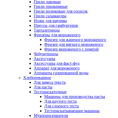
Грили лавовые
Грили прижимные
Грили роликовые для сосисок
Грили саламандра
Ножи для шаурмы
Прессы для гамбургеров
Тарталетницы
Фризеры для мороженого
Фризер для жареного мороженого
Фризер для мягкого мороженого
Фризер мороженого с помпой
Чебуречницы
Аксессуары
Аксессуары для фаст-фуд
Аппарат для мороженого
Аппараты газированной воды
Хлебопекарное
Для замеса текста
Для пасты
Тестораскаточные
Машины для производства пасты
Для крутого теста
Для слоеного теста
Тестораскатывающие машины
Мукопросеиватели