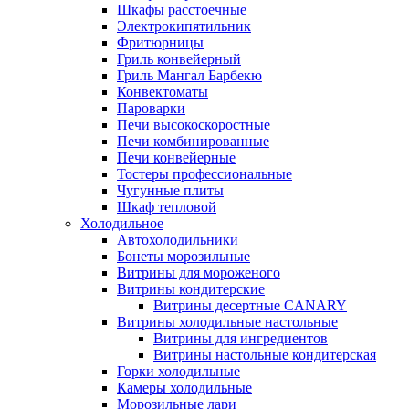
Шкафы расстоечные
Электрокипятильник
Фритюрницы
Гриль конвейерный
Гриль Мангал Барбекю
Конвектоматы
Пароварки
Печи высокоскоростные
Печи комбинированные
Печи конвейерные
Тостеры профессиональные
Чугунные плиты
Шкаф тепловой
Холодильное
Автохолодильники
Бонеты морозильные
Витрины для мороженого
Витрины кондитерские
Витрины десертные CANARY
Витрины холодильные настольные
Витрины для ингредиентов
Витрины настольные кондитерская
Горки холодильные
Камеры холодильные
Морозильные лари