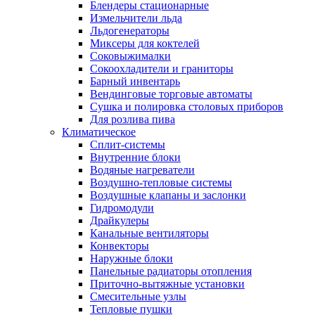
Блендеры стационарные
Измельчители льда
Льдогенераторы
Миксеры для коктелей
Соковыжималки
Сокоохладители и граниторы
Барный инвентарь
Вендинговые торговые автоматы
Сушка и полировка столовых приборов
Для розлива пива
Климатическое
Сплит-системы
Внутренние блоки
Водяные нагреватели
Воздушно-тепловые системы
Воздушные клапаны и заслонки
Гидромодули
Драйкулеры
Канальные вентиляторы
Конвекторы
Наружные блоки
Панельные радиаторы отопления
Приточно-вытяжные установки
Смесительные узлы
Тепловые пушки