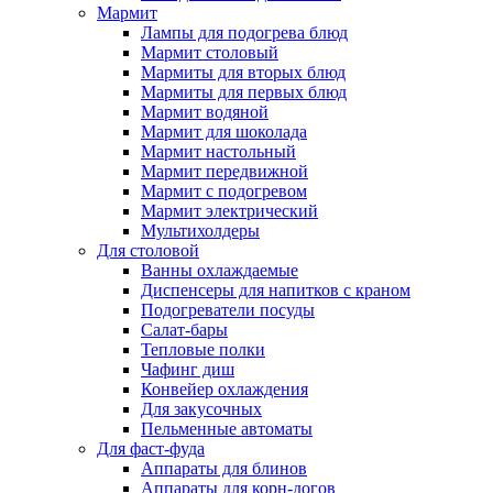
Мармит
Лампы для подогрева блюд
Мармит столовый
Мармиты для вторых блюд
Мармиты для первых блюд
Мармит водяной
Мармит для шоколада
Мармит настольный
Мармит передвижной
Мармит с подогревом
Мармит электрический
Мультихолдеры
Для столовой
Ванны охлаждаемые
Диспенсеры для напитков с краном
Подогреватели посуды
Салат-бары
Тепловые полки
Чафинг диш
Конвейер охлаждения
Для закусочных
Пельменные автоматы
Для фаст-фуда
Аппараты для блинов
Аппараты для корн-догов