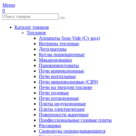
Меню
0
Каталог товаров
Тепловое
Аппараты Sous Vide (Су вид)
Витрины тепловые
Дегидраторы
Котлы пищеварочные
Макароноварки
Пароконвектоматы
Печи конвекционные
Печи коптильные
Печи микроволновые (СВЧ)
Печи на твердом топливе
Печи подовые
Печи ротационные
Плиты индукционные
Плиты электрические
Поверхности жарочные
Профессиональные газовые плиты
Рисоварки
Сковороды опрокидывающиеся