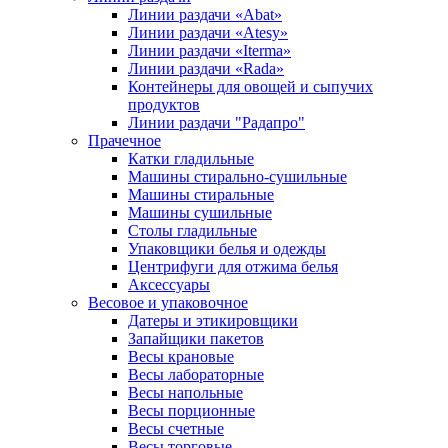
Линии раздачи «Abat»
Линии раздачи «Atesy»
Линии раздачи «Iterma»
Линии раздачи «Rada»
Контейнеры для овощей и сыпучих
продуктов
Линии раздачи "Радапро"
Прачечное
Катки гладильные
Машины стирально-сушильные
Машины стиральные
Машины сушильные
Столы гладильные
Упаковщики белья и одежды
Центрифуги для отжима белья
Аксессуары
Весовое и упаковочное
Датеры и этикировщики
Запайщики пакетов
Весы крановые
Весы лабораторные
Весы напольные
Весы порционные
Весы счетные
Весы торговые