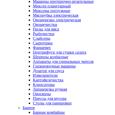
Машины протирочно-резательные
Миксер планетарный
Миксеры погружные
Мясорубка электрическая
Овощерезки электрическая
Овощечистки
Пилы для мяса
Рыбочистки
Слайсеры
Сыротерки
Фаршемес
Центрифуги для сушки салата
Шприцы колбасные
Аппараты для спиральных чипсов
Глазировочные машины
Дозатор для соуса
Измельчители
Картофелечистка
Клипсаторы
Лапшерезка ручная
Овоскопы
Прессы для мусора
Столы для панировки
Барное
Барные комбайны