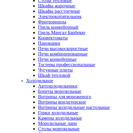
Столы тепловые
Шкафы жарочные
Шкафы расстоечные
Электрокипятильник
Фритюрницы
Гриль конвейерный
Гриль Мангал Барбекю
Конвектоматы
Пароварки
Печи высокоскоростные
Печи комбинированные
Печи конвейерные
Тостеры профессиональные
Чугунные плиты
Шкаф тепловой
Холодильное
Автохолодильники
Бонеты морозильные
Витрины для мороженого
Витрины кондитерские
Витрины холодильные настольные
Горки холодильные
Камеры холодильные
Морозильные лари
Столы морозильные