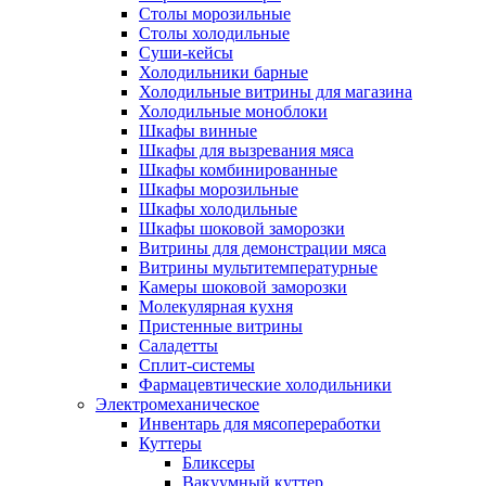
Столы морозильные
Столы холодильные
Суши-кейсы
Холодильники барные
Холодильные витрины для магазина
Холодильные моноблоки
Шкафы винные
Шкафы для вызревания мяса
Шкафы комбинированные
Шкафы морозильные
Шкафы холодильные
Шкафы шоковой заморозки
Витрины для демонстрации мяса
Витрины мультитемпературные
Камеры шоковой заморозки
Молекулярная кухня
Пристенные витрины
Саладетты
Сплит-системы
Фармацевтические холодильники
Электромеханическое
Инвентарь для мясопереработки
Куттеры
Бликсеры
Вакуумный куттер