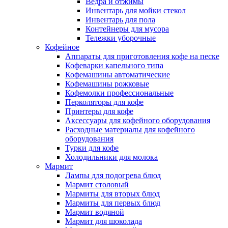
Ведра и отжимы
Инвентарь для мойки стекол
Инвентарь для пола
Контейнеры для мусора
Тележки уборочные
Кофейное
Аппараты для приготовления кофе на песке
Кофеварки капельного типа
Кофемашины автоматические
Кофемашины рожковые
Кофемолки профессиональные
Перколяторы для кофе
Принтеры для кофе
Аксессуары для кофейного оборудования
Расходные материалы для кофейного
оборудования
Турки для кофе
Холодильники для молока
Мармит
Лампы для подогрева блюд
Мармит столовый
Мармиты для вторых блюд
Мармиты для первых блюд
Мармит водяной
Мармит для шоколада