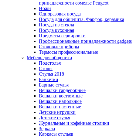
принадлежности сомелье Peugeot
Ножи
Одноразовая посуда
Посуда для общепита. Фарфор, керамика
Посуда из стекла
Посуда кухонная
Предметы сервировки
Профессиональные принадлежности gadgets
Столовые приборы
Термосы профессиональные
Мебель для общепита
Подстолья
Столы
Стулья 2018
Банкетки
Барные стулья
Вешалки гардеробные
Вешалки костюмные
Вешалки напольные
Вешалки настенные
Детские игрушки
Детские стулья
Журнальные и кофейные столики
Зеркала
Каркасы стульев