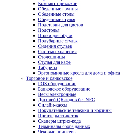
Компакт-прихожие
Обеденные группы
Обеденные столы
Обеденные стулья
Подставки для цветов
Подстолья
Полки для обуви
Полубарные стулья
Сидения стульев
Системы хранения
Столешницы
Стулья для кафе
Табуреты
Эргономичные кресла для дома и офиса
Торговое и банковское
POS оборудование
Банковское оборудование
Весы электронные
Дисплей QR-кодов без NFC
Онлайн-кассы
Покупательские тележки и корзины
Принтеры этикеток
Сканеры штрих-кода
Терминалы сбора данных
Чековые принтеры