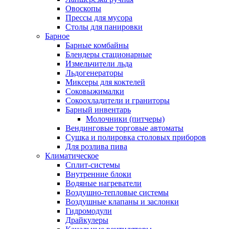
Овоскопы
Прессы для мусора
Столы для панировки
Барное
Барные комбайны
Блендеры стационарные
Измельчители льда
Льдогенераторы
Миксеры для коктелей
Соковыжималки
Сокоохладители и граниторы
Барный инвентарь
Молочники (питчеры)
Вендинговые торговые автоматы
Сушка и полировка столовых приборов
Для розлива пива
Климатическое
Сплит-системы
Внутренние блоки
Водяные нагреватели
Воздушно-тепловые системы
Воздушные клапаны и заслонки
Гидромодули
Драйкулеры