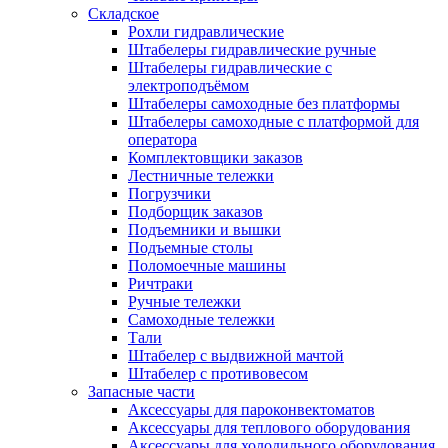
Складское
Рохли гидравлические
Штабелеры гидравлические ручные
Штабелеры гидравлические с
электроподъёмом
Штабелеры самоходные без платформы
Штабелеры самоходные с платформой для
оператора
Комплектовщики заказов
Лестничные тележки
Погрузчики
Подборщик заказов
Подъемники и вышки
Подъемные столы
Поломоечные машины
Ричтраки
Ручные тележки
Самоходные тележки
Тали
Штабелер с выдвижной мачтой
Штабелер с противовесом
Запасные части
Аксессуары для пароконвектоматов
Аксессуары для теплового оборудования
Аксессуары для холодильного оборудования