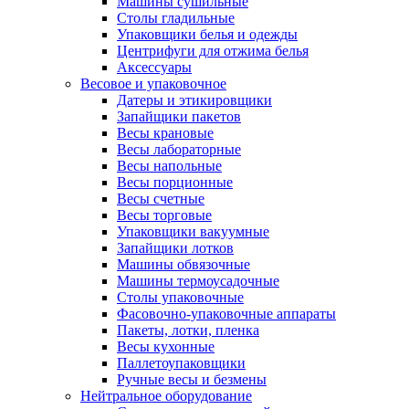
Машины сушильные
Столы гладильные
Упаковщики белья и одежды
Центрифуги для отжима белья
Аксессуары
Весовое и упаковочное
Датеры и этикировщики
Запайщики пакетов
Весы крановые
Весы лабораторные
Весы напольные
Весы порционные
Весы счетные
Весы торговые
Упаковщики вакуумные
Запайщики лотков
Машины обвязочные
Машины термоусадочные
Столы упаковочные
Фасовочно-упаковочные аппараты
Пакеты, лотки, пленка
Весы кухонные
Паллетоупаковщики
Ручные весы и безмены
Нейтральное оборудование