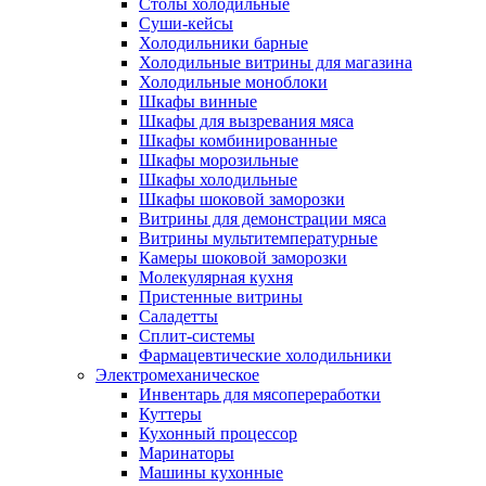
Столы холодильные
Суши-кейсы
Холодильники барные
Холодильные витрины для магазина
Холодильные моноблоки
Шкафы винные
Шкафы для вызревания мяса
Шкафы комбинированные
Шкафы морозильные
Шкафы холодильные
Шкафы шоковой заморозки
Витрины для демонстрации мяса
Витрины мультитемпературные
Камеры шоковой заморозки
Молекулярная кухня
Пристенные витрины
Саладетты
Сплит-системы
Фармацевтические холодильники
Электромеханическое
Инвентарь для мясопереработки
Куттеры
Кухонный процессор
Маринаторы
Машины кухонные