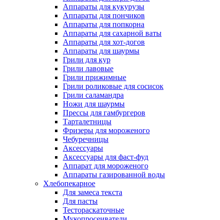
Аппараты для кукурузы
Аппараты для пончиков
Аппараты для попкорна
Аппараты для сахарной ваты
Аппараты для хот-догов
Аппараты для шаурмы
Грили для кур
Грили лавовые
Грили прижимные
Грили роликовые для сосисок
Грили саламандра
Ножи для шаурмы
Прессы для гамбургеров
Тарталетницы
Фризеры для мороженого
Чебуречницы
Аксессуары
Аксессуары для фаст-фуд
Аппарат для мороженого
Аппараты газированной воды
Хлебопекарное
Для замеса текста
Для пасты
Тестораскаточные
Мукопросеиватели