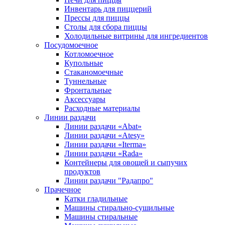
Инвентарь для пиццерий
Прессы для пиццы
Столы для сбора пиццы
Холодильные витрины для ингредиентов
Посудомоечное
Котломоечное
Купольные
Стаканомоечные
Туннельные
Фронтальные
Аксессуары
Расходные материалы
Линии раздачи
Линии раздачи «Abat»
Линии раздачи «Atesy»
Линии раздачи «Iterma»
Линии раздачи «Rada»
Контейнеры для овощей и сыпучих
продуктов
Линии раздачи "Радапро"
Прачечное
Катки гладильные
Машины стирально-сушильные
Машины стиральные