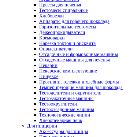
Прессы для печенья
Тестомесы спиральные
Хлеборезки
Аппараты для горячего шоколада
Горизонтальные тестомесы
Дежеопрокидыватели
Кремоварки
Нарезка тортов и бисквита
Опрыскиватели
Отсадочные и формовочные машины
Отсадочные машины для печенья
Пекарни
Пекарские комплектующие
Пищевое
Противни, тележки и хлебные формы
Темперирующие машины для шоколада
Тестоделители и округлители
Тестозакаточные машины
Тестоокруглители
Тестоотсадочные машины
Технологические линии
Хлебопекарная печь
Для пиццерии
Аксессуары для пиццы
Печи для пиццы