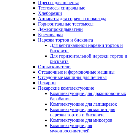
Прессы для печенья
Тестомесы спиральные
Хлеборезки
Аппараты для горячего шоколада
Горизонтальные тестомесы
Дежеопрокидыватели
Кремоварки
Нарезка тортов и бисквита
Для вертикальной нарезки тортов и
бисквита
Для горизонтальной нарезки тортов и
бисквита
Опрыскиватели
Отсадочные и формовочные машины
Отсадочные машины для печенья
Пекарни
Пекарские комплектующие
Комплектующие для дражировочных
барабанов
Комплектующие для лапшерезок
Комплектующие для машин для
нарезки тортов и бисквита
Комплектующие для миксеров
Комплектующие для
мукопросеивателей