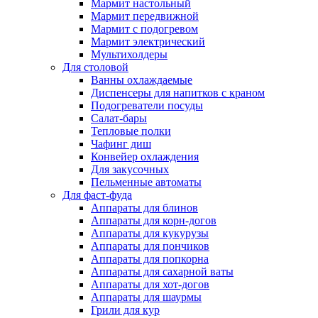
Мармит настольный
Мармит передвижной
Мармит с подогревом
Мармит электрический
Мультихолдеры
Для столовой
Ванны охлаждаемые
Диспенсеры для напитков с краном
Подогреватели посуды
Салат-бары
Тепловые полки
Чафинг диш
Конвейер охлаждения
Для закусочных
Пельменные автоматы
Для фаст-фуда
Аппараты для блинов
Аппараты для корн-догов
Аппараты для кукурузы
Аппараты для пончиков
Аппараты для попкорна
Аппараты для сахарной ваты
Аппараты для хот-догов
Аппараты для шаурмы
Грили для кур