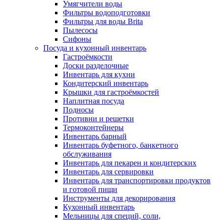
Умягчители воды
Фильтры водоподготовки
Фильтры для воды Brita
Пылесосы
Сифоны
Посуда и кухонный инвентарь
Гастроёмкости
Доски разделочные
Инвентарь для кухни
Кондитерский инвентарь
Крышки для гастроёмкостей
Наплитная посуда
Подносы
Противни и решетки
Термоконтейнеры
Инвентарь барный
Инвентарь буфетного, банкетного
обслуживания
Инвентарь для пекарен и кондитерских
Инвентарь для сервировки
Инвентарь для транспортировки продуктов
и готовой пищи
Инструменты для декорирования
Кухонный инвентарь
Мельницы для специй, соли,