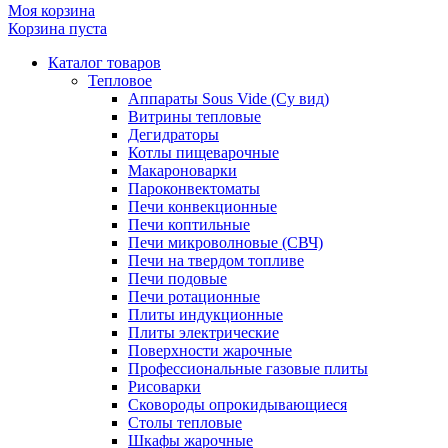
Моя корзина
Корзина пуста
Каталог товаров
Тепловое
Аппараты Sous Vide (Су вид)
Витрины тепловые
Дегидраторы
Котлы пищеварочные
Макароноварки
Пароконвектоматы
Печи конвекционные
Печи коптильные
Печи микроволновые (СВЧ)
Печи на твердом топливе
Печи подовые
Печи ротационные
Плиты индукционные
Плиты электрические
Поверхности жарочные
Профессиональные газовые плиты
Рисоварки
Сковороды опрокидывающиеся
Столы тепловые
Шкафы жарочные