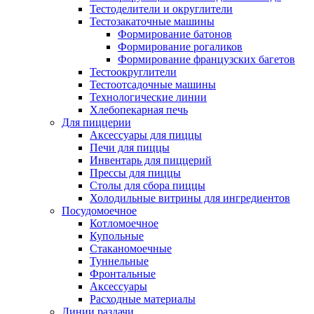
Тестоделители и округлители
Тестозакаточные машины
Формирование батонов
Формирование рогаликов
Формирование французских багетов
Тестоокруглители
Тестоотсадочные машины
Технологические линии
Хлебопекарная печь
Для пиццерии
Аксессуары для пиццы
Печи для пиццы
Инвентарь для пиццерий
Прессы для пиццы
Столы для сбора пиццы
Холодильные витрины для ингредиентов
Посудомоечное
Котломоечное
Купольные
Стаканомоечные
Туннельные
Фронтальные
Аксессуары
Расходные материалы
Линии раздачи