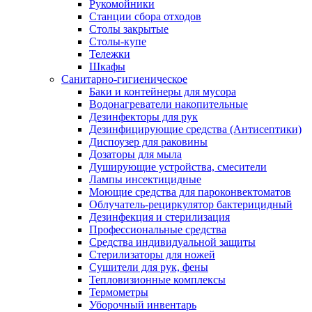
Рукомойники
Станции сбора отходов
Столы закрытые
Столы-купе
Тележки
Шкафы
Санитарно-гигиеническое
Баки и контейнеры для мусора
Водонагреватели накопительные
Дезинфекторы для рук
Дезинфицирующие средства (Антисептики)
Диспоузер для раковины
Дозаторы для мыла
Душирующие устройства, смесители
Лампы инсектицидные
Моющие средства для пароконвектоматов
Облучатель-рециркулятор бактерицидный
Дезинфекция и стерилизация
Профессиональные средства
Средства индивидуальной защиты
Стерилизаторы для ножей
Сушители для рук, фены
Тепловизионные комплексы
Термометры
Уборочный инвентарь