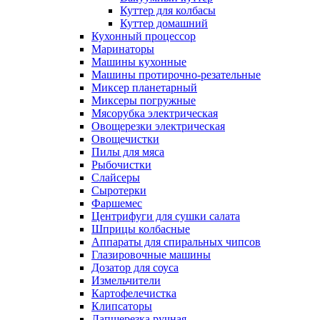
Куттер для колбасы
Куттер домашний
Кухонный процессор
Маринаторы
Машины кухонные
Машины протирочно-резательные
Миксер планетарный
Миксеры погружные
Мясорубка электрическая
Овощерезки электрическая
Овощечистки
Пилы для мяса
Рыбочистки
Слайсеры
Сыротерки
Фаршемес
Центрифуги для сушки салата
Шприцы колбасные
Аппараты для спиральных чипсов
Глазировочные машины
Дозатор для соуса
Измельчители
Картофелечистка
Клипсаторы
Лапшерезка ручная