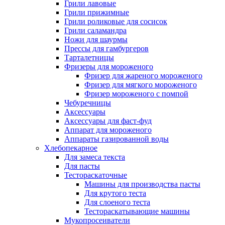
Грили лавовые
Грили прижимные
Грили роликовые для сосисок
Грили саламандра
Ножи для шаурмы
Прессы для гамбургеров
Тарталетницы
Фризеры для мороженого
Фризер для жареного мороженого
Фризер для мягкого мороженого
Фризер мороженого с помпой
Чебуречницы
Аксессуары
Аксессуары для фаст-фуд
Аппарат для мороженого
Аппараты газированной воды
Хлебопекарное
Для замеса текста
Для пасты
Тестораскаточные
Машины для производства пасты
Для крутого теста
Для слоеного теста
Тестораскатывающие машины
Мукопросеиватели