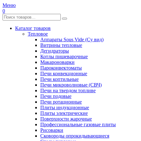
Меню
0
Каталог товаров
Тепловое
Аппараты Sous Vide (Су вид)
Витрины тепловые
Дегидраторы
Котлы пищеварочные
Макароноварки
Пароконвектоматы
Печи конвекционные
Печи коптильные
Печи микроволновые (СВЧ)
Печи на твердом топливе
Печи подовые
Печи ротационные
Плиты индукционные
Плиты электрические
Поверхности жарочные
Профессиональные газовые плиты
Рисоварки
Сковороды опрокидывающиеся