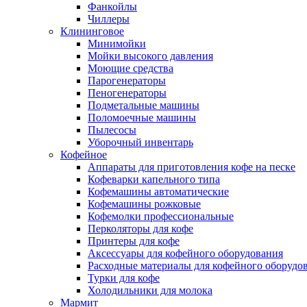
Фанкойлы
Чиллеры
Клининговое
Минимойки
Мойки высокого давления
Моющие средства
Парогенераторы
Пеногенераторы
Подметальные машины
Поломоечные машины
Пылесосы
Уборочный инвентарь
Кофейное
Аппараты для приготовления кофе на песке
Кофеварки капельного типа
Кофемашины автоматические
Кофемашины рожковые
Кофемолки профессиональные
Перколяторы для кофе
Принтеры для кофе
Аксессуары для кофейного оборудования
Расходные материалы для кофейного оборудо
Турки для кофе
Холодильники для молока
Мармит