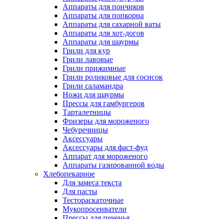
Аппараты для пончиков
Аппараты для попкорна
Аппараты для сахарной ваты
Аппараты для хот-догов
Аппараты для шаурмы
Грили для кур
Грили лавовые
Грили прижимные
Грили роликовые для сосисок
Грили саламандра
Ножи для шаурмы
Прессы для гамбургеров
Тарталетницы
Фризеры для мороженого
Чебуречницы
Аксессуары
Аксессуары для фаст-фуд
Аппарат для мороженого
Аппараты газированной воды
Хлебопекарное
Для замеса текста
Для пасты
Тестораскаточные
Мукопросеиватели
Прессы для печенья