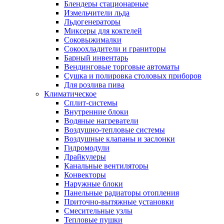
Блендеры стационарные
Измельчители льда
Льдогенераторы
Миксеры для коктелей
Соковыжималки
Сокоохладители и граниторы
Барный инвентарь
Вендинговые торговые автоматы
Сушка и полировка столовых приборов
Для розлива пива
Климатическое
Сплит-системы
Внутренние блоки
Водяные нагреватели
Воздушно-тепловые системы
Воздушные клапаны и заслонки
Гидромодули
Драйкулеры
Канальные вентиляторы
Конвекторы
Наружные блоки
Панельные радиаторы отопления
Приточно-вытяжные установки
Смесительные узлы
Тепловые пушки