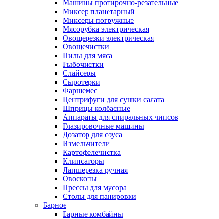
Машины протирочно-резательные
Миксер планетарный
Миксеры погружные
Мясорубка электрическая
Овощерезки электрическая
Овощечистки
Пилы для мяса
Рыбочистки
Слайсеры
Сыротерки
Фаршемес
Центрифуги для сушки салата
Шприцы колбасные
Аппараты для спиральных чипсов
Глазировочные машины
Дозатор для соуса
Измельчители
Картофелечистка
Клипсаторы
Лапшерезка ручная
Овоскопы
Прессы для мусора
Столы для панировки
Барное
Барные комбайны