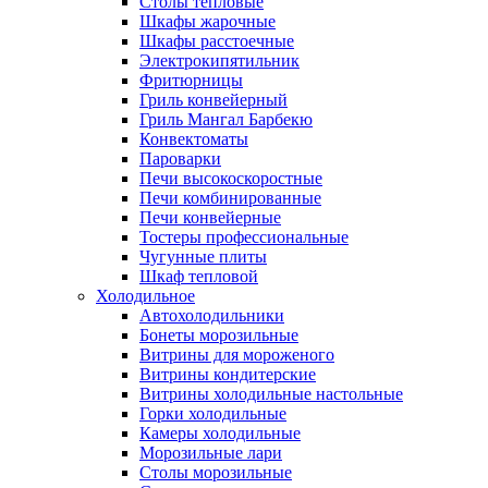
Столы тепловые
Шкафы жарочные
Шкафы расстоечные
Электрокипятильник
Фритюрницы
Гриль конвейерный
Гриль Мангал Барбекю
Конвектоматы
Пароварки
Печи высокоскоростные
Печи комбинированные
Печи конвейерные
Тостеры профессиональные
Чугунные плиты
Шкаф тепловой
Холодильное
Автохолодильники
Бонеты морозильные
Витрины для мороженого
Витрины кондитерские
Витрины холодильные настольные
Горки холодильные
Камеры холодильные
Морозильные лари
Столы морозильные