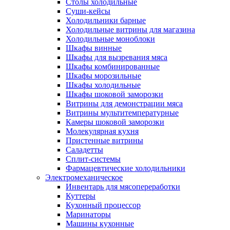
Столы холодильные
Суши-кейсы
Холодильники барные
Холодильные витрины для магазина
Холодильные моноблоки
Шкафы винные
Шкафы для вызревания мяса
Шкафы комбинированные
Шкафы морозильные
Шкафы холодильные
Шкафы шоковой заморозки
Витрины для демонстрации мяса
Витрины мультитемпературные
Камеры шоковой заморозки
Молекулярная кухня
Пристенные витрины
Саладетты
Сплит-системы
Фармацевтические холодильники
Электромеханическое
Инвентарь для мясопереработки
Куттеры
Кухонный процессор
Маринаторы
Машины кухонные