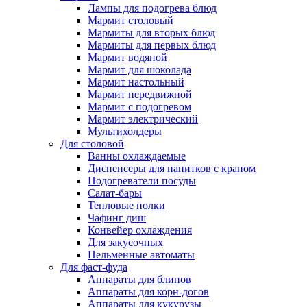
Лампы для подогрева блюд
Мармит столовый
Мармиты для вторых блюд
Мармиты для первых блюд
Мармит водяной
Мармит для шоколада
Мармит настольный
Мармит передвижной
Мармит с подогревом
Мармит электрический
Мультихолдеры
Для столовой
Ванны охлаждаемые
Диспенсеры для напитков с краном
Подогреватели посуды
Салат-бары
Тепловые полки
Чафинг диш
Конвейер охлаждения
Для закусочных
Пельменные автоматы
Для фаст-фуда
Аппараты для блинов
Аппараты для корн-догов
Аппараты для кукурузы