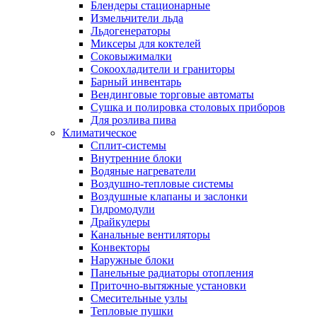
Блендеры стационарные
Измельчители льда
Льдогенераторы
Миксеры для коктелей
Соковыжималки
Сокоохладители и граниторы
Барный инвентарь
Вендинговые торговые автоматы
Сушка и полировка столовых приборов
Для розлива пива
Климатическое
Сплит-системы
Внутренние блоки
Водяные нагреватели
Воздушно-тепловые системы
Воздушные клапаны и заслонки
Гидромодули
Драйкулеры
Канальные вентиляторы
Конвекторы
Наружные блоки
Панельные радиаторы отопления
Приточно-вытяжные установки
Смесительные узлы
Тепловые пушки