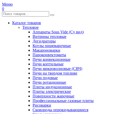
Меню
0
Каталог товаров
Тепловое
Аппараты Sous Vide (Су вид)
Витрины тепловые
Дегидраторы
Котлы пищеварочные
Макароноварки
Пароконвектоматы
Печи конвекционные
Печи коптильные
Печи микроволновые (СВЧ)
Печи на твердом топливе
Печи подовые
Печи ротационные
Плиты индукционные
Плиты электрические
Поверхности жарочные
Профессиональные газовые плиты
Рисоварки
Сковороды опрокидывающиеся