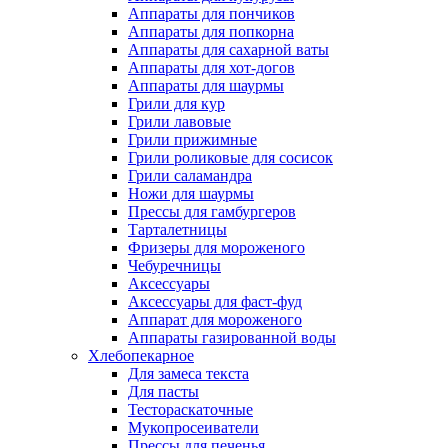
Аппараты для пончиков
Аппараты для попкорна
Аппараты для сахарной ваты
Аппараты для хот-догов
Аппараты для шаурмы
Грили для кур
Грили лавовые
Грили прижимные
Грили роликовые для сосисок
Грили саламандра
Ножи для шаурмы
Прессы для гамбургеров
Тарталетницы
Фризеры для мороженого
Чебуречницы
Аксессуары
Аксессуары для фаст-фуд
Аппарат для мороженого
Аппараты газированной воды
Хлебопекарное
Для замеса текста
Для пасты
Тестораскаточные
Мукопросеиватели
Прессы для печенья