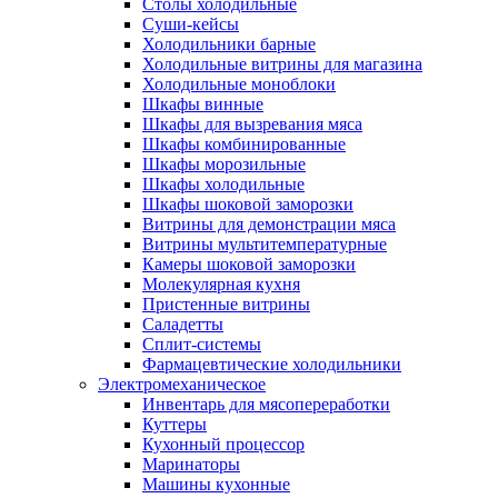
Столы холодильные
Суши-кейсы
Холодильники барные
Холодильные витрины для магазина
Холодильные моноблоки
Шкафы винные
Шкафы для вызревания мяса
Шкафы комбинированные
Шкафы морозильные
Шкафы холодильные
Шкафы шоковой заморозки
Витрины для демонстрации мяса
Витрины мультитемпературные
Камеры шоковой заморозки
Молекулярная кухня
Пристенные витрины
Саладетты
Сплит-системы
Фармацевтические холодильники
Электромеханическое
Инвентарь для мясопереработки
Куттеры
Кухонный процессор
Маринаторы
Машины кухонные