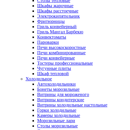
Столы тепловые
Шкафы жарочные
Шкафы расстоечные
Электрокипятильник
Фритюрницы
Гриль конвейерный
Гриль Мангал Барбекю
Конвектоматы
Пароварки
Печи высокоскоростные
Печи комбинированные
Печи конвейерные
Тостеры профессиональные
Чугунные плиты
Шкаф тепловой
Холодильное
Автохолодильники
Бонеты морозильные
Витрины для мороженого
Витрины кондитерские
Витрины холодильные настольные
Горки холодильные
Камеры холодильные
Морозильные лари
Столы морозильные