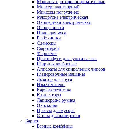
Машины протирочно-резательные
Миксер планетарный
Миксеры погружные
Мясорубка электрическая
Овощерезки электрическая
Овощечистки
Пилы для мяса
Рыбочистки
Слайсеры
Сыротерки
Фаршемес
Центрифуги для сушки салата
Шприцы колбасные
Аппараты для спиральных чипсов
Глазировочные машины
Дозатор для соуса
Измельчители
Картофелечистка
Клипсаторы
Лапшерезка ручная
Овоскопы
Прессы для мусора
Столы для панировки
Барное
Барные комбайны