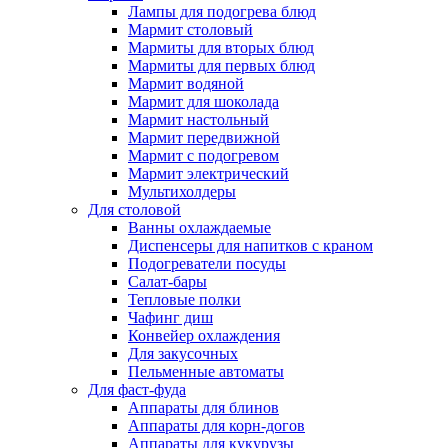
Лампы для подогрева блюд
Мармит столовый
Мармиты для вторых блюд
Мармиты для первых блюд
Мармит водяной
Мармит для шоколада
Мармит настольный
Мармит передвижной
Мармит с подогревом
Мармит электрический
Мультихолдеры
Для столовой
Ванны охлаждаемые
Диспенсеры для напитков с краном
Подогреватели посуды
Салат-бары
Тепловые полки
Чафинг диш
Конвейер охлаждения
Для закусочных
Пельменные автоматы
Для фаст-фуда
Аппараты для блинов
Аппараты для корн-догов
Аппараты для кукурузы