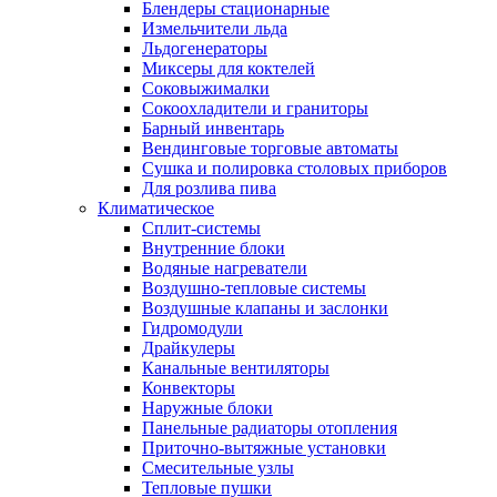
Блендеры стационарные
Измельчители льда
Льдогенераторы
Миксеры для коктелей
Соковыжималки
Сокоохладители и граниторы
Барный инвентарь
Вендинговые торговые автоматы
Сушка и полировка столовых приборов
Для розлива пива
Климатическое
Сплит-системы
Внутренние блоки
Водяные нагреватели
Воздушно-тепловые системы
Воздушные клапаны и заслонки
Гидромодули
Драйкулеры
Канальные вентиляторы
Конвекторы
Наружные блоки
Панельные радиаторы отопления
Приточно-вытяжные установки
Смесительные узлы
Тепловые пушки