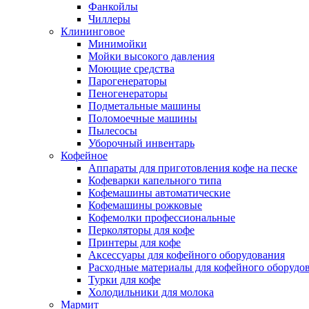
Фанкойлы
Чиллеры
Клининговое
Минимойки
Мойки высокого давления
Моющие средства
Парогенераторы
Пеногенераторы
Подметальные машины
Поломоечные машины
Пылесосы
Уборочный инвентарь
Кофейное
Аппараты для приготовления кофе на песке
Кофеварки капельного типа
Кофемашины автоматические
Кофемашины рожковые
Кофемолки профессиональные
Перколяторы для кофе
Принтеры для кофе
Аксессуары для кофейного оборудования
Расходные материалы для кофейного оборудо
Турки для кофе
Холодильники для молока
Мармит