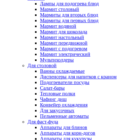
Лампы для подогрева блюд
Мармит столовый
Мармиты для вторых блюд
Мармиты для первых блюд
Мармит водяной
Мармит для шоколада
Мармит настольный
Мармит передвижной
Мармит с подогревом
Мармит электрический
Мультихолдеры
Для столовой
Ванны охлаждаемые
Диспенсеры для напитков с краном
Подогреватели посуды
Салат-бары
Тепловые полки
Чафинг диш
Конвейер охлаждения
Для закусочных
Пельменные автоматы
Для фаст-фуда
Аппараты для блинов
Аппараты для корн-догов
Аппараты для кукурузы