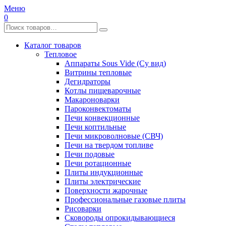
Меню
0
Каталог товаров
Тепловое
Аппараты Sous Vide (Су вид)
Витрины тепловые
Дегидраторы
Котлы пищеварочные
Макароноварки
Пароконвектоматы
Печи конвекционные
Печи коптильные
Печи микроволновые (СВЧ)
Печи на твердом топливе
Печи подовые
Печи ротационные
Плиты индукционные
Плиты электрические
Поверхности жарочные
Профессиональные газовые плиты
Рисоварки
Сковороды опрокидывающиеся