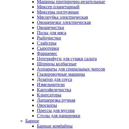
Машины протирочно-резательные
Миксер планетарный
Миксеры погружные
Мясорубка электрическая
Овощерезки электрическая
Овощечистки
Пилы для мяса
Рыбочистки
Слайсеры
Сыротерки
Фаршемес
Центрифуги для сушки салата
Шприцы колбасные
Аппараты для спиральных чипсов
Глазировочные машины
Дозатор для соуса
Измельчители
Картофелечистка
Клипсаторы
Лапшерезка ручная
Овоскопы
Прессы для мусора
Столы для панировки
Барное
Барные комбайны