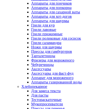
Аппараты для пончиков
Аппараты для попкорна
Аппараты для сахарной ваты
Аппараты для хот-догов
Аппараты для шаурмы
Грили для кур
Грили лавовые
Грили прижимные
Грили роликовые для сосисок
Грили саламандра
Ножи для шаурмы
Прессы для гамбургеров
Тарталетницы
Фризеры для мороженого
Чебуречницы
Аксессуары
Аксессуары для фаст-фуд
Аппарат для мороженого
Аппараты газированной воды
Хлебопекарное
Для замеса текста
Для пасты
Тестораскаточные
Мукопросеиватели
Прессы для печенья