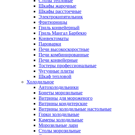
Столы тепловые
Шкафы жарочные
Шкафы расстоечные
Электрокипятильник
Фритюрницы
Гриль конвейерный
Гриль Мангал Барбекю
Конвектоматы
Пароварки
Печи высокоскоростные
Печи комбинированные
Печи конвейерные
Тостеры профессиональные
Чугунные плиты
Шкаф тепловой
Холодильное
Автохолодильники
Бонеты морозильные
Витрины для мороженого
Витрины кондитерские
Витрины холодильные настольные
Горки холодильные
Камеры холодильные
Морозильные лари
Столы морозильные