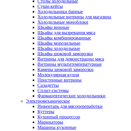
Столы холодильные
Суши-кейсы
Холодильники барные
Холодильные витрины для магазина
Холодильные моноблоки
Шкафы винные
Шкафы для вызревания мяса
Шкафы комбинированные
Шкафы морозильные
Шкафы холодильные
Шкафы шоковой заморозки
Витрины для демонстрации мяса
Витрины мультитемпературные
Камеры шоковой заморозки
Молекулярная кухня
Пристенные витрины
Саладетты
Сплит-системы
Фармацевтические холодильники
Электромеханическое
Инвентарь для мясопереработки
Куттеры
Кухонный процессор
Маринаторы
Машины кухонные