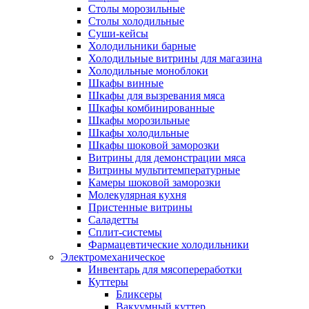
Столы морозильные
Столы холодильные
Суши-кейсы
Холодильники барные
Холодильные витрины для магазина
Холодильные моноблоки
Шкафы винные
Шкафы для вызревания мяса
Шкафы комбинированные
Шкафы морозильные
Шкафы холодильные
Шкафы шоковой заморозки
Витрины для демонстрации мяса
Витрины мультитемпературные
Камеры шоковой заморозки
Молекулярная кухня
Пристенные витрины
Саладетты
Сплит-системы
Фармацевтические холодильники
Электромеханическое
Инвентарь для мясопереработки
Куттеры
Бликсеры
Вакуумный куттер