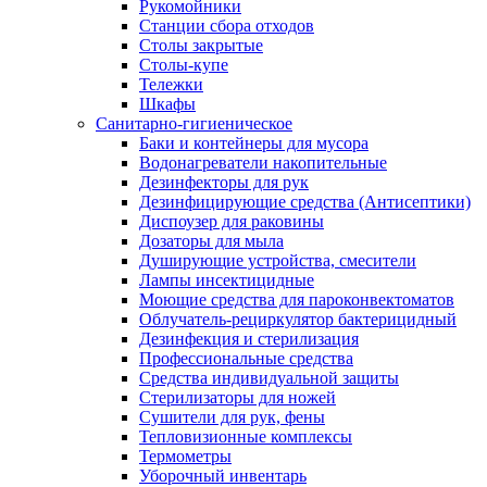
Рукомойники
Станции сбора отходов
Столы закрытые
Столы-купе
Тележки
Шкафы
Санитарно-гигиеническое
Баки и контейнеры для мусора
Водонагреватели накопительные
Дезинфекторы для рук
Дезинфицирующие средства (Антисептики)
Диспоузер для раковины
Дозаторы для мыла
Душирующие устройства, смесители
Лампы инсектицидные
Моющие средства для пароконвектоматов
Облучатель-рециркулятор бактерицидный
Дезинфекция и стерилизация
Профессиональные средства
Средства индивидуальной защиты
Стерилизаторы для ножей
Сушители для рук, фены
Тепловизионные комплексы
Термометры
Уборочный инвентарь