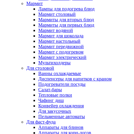
Мармит
Лампы для подогрева блюд
Мармит столовый
Мармиты для вторых блюд
Мармиты для первых блюд
Мармит водяной
Мармит для шоколада
Мармит настольный
Мармит передвижной
Мармит с подогревом
Мармит электрический
Мультихолдеры
Для столовой
Ванны охлаждаемые
Диспенсеры для напитков с краном
Подогреватели посуды
Салат-бары
Тепловые полки
Чафинг диш
Конвейер охлаждения
Для закусочных
Пельменные автоматы
Для фаст-фуда
Аппараты для блинов
Аппараты для корн-догов