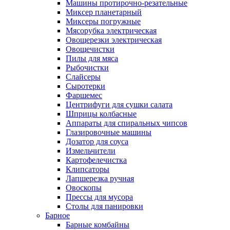
Машины протирочно-резательные
Миксер планетарный
Миксеры погружные
Мясорубка электрическая
Овощерезки электрическая
Овощечистки
Пилы для мяса
Рыбочистки
Слайсеры
Сыротерки
Фаршемес
Центрифуги для сушки салата
Шприцы колбасные
Аппараты для спиральных чипсов
Глазировочные машины
Дозатор для соуса
Измельчители
Картофелечистка
Клипсаторы
Лапшерезка ручная
Овоскопы
Прессы для мусора
Столы для панировки
Барное
Барные комбайны