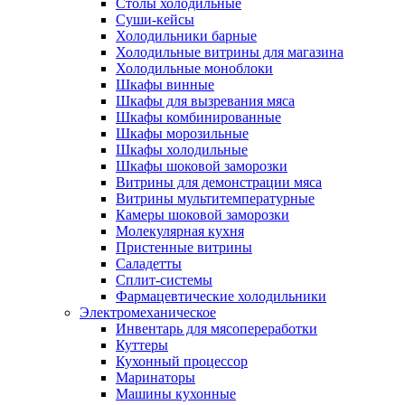
Столы холодильные
Суши-кейсы
Холодильники барные
Холодильные витрины для магазина
Холодильные моноблоки
Шкафы винные
Шкафы для вызревания мяса
Шкафы комбинированные
Шкафы морозильные
Шкафы холодильные
Шкафы шоковой заморозки
Витрины для демонстрации мяса
Витрины мультитемпературные
Камеры шоковой заморозки
Молекулярная кухня
Пристенные витрины
Саладетты
Сплит-системы
Фармацевтические холодильники
Электромеханическое
Инвентарь для мясопереработки
Куттеры
Кухонный процессор
Маринаторы
Машины кухонные