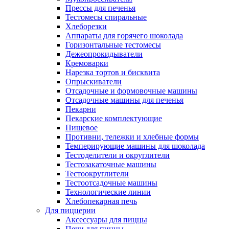
Прессы для печенья
Тестомесы спиральные
Хлеборезки
Аппараты для горячего шоколада
Горизонтальные тестомесы
Дежеопрокидыватели
Кремоварки
Нарезка тортов и бисквита
Опрыскиватели
Отсадочные и формовочные машины
Отсадочные машины для печенья
Пекарни
Пекарские комплектующие
Пищевое
Противни, тележки и хлебные формы
Темперирующие машины для шоколада
Тестоделители и округлители
Тестозакаточные машины
Тестоокруглители
Тестоотсадочные машины
Технологические линии
Хлебопекарная печь
Для пиццерии
Аксессуары для пиццы
Печи для пиццы