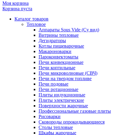
Моя корзина
Корзина пуста
Каталог товаров
Тепловое
Аппараты Sous Vide (Су вид)
Витрины тепловые
Дегидраторы
Котлы пищеварочные
Макароноварки
Пароконвектоматы
Печи конвекционные
Печи коптильные
Печи микроволновые (СВЧ)
Печи на твердом топливе
Печи подовые
Печи ротационные
Плиты индукционные
Плиты электрические
Поверхности жарочные
Профессиональные газовые плиты
Рисоварки
Сковороды опрокидывающиеся
Столы тепловые
Шкафы жарочные