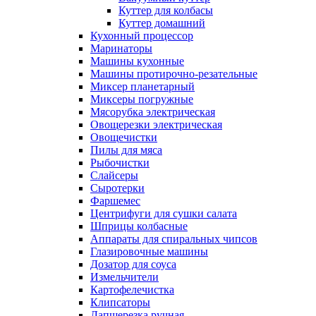
Куттер для колбасы
Куттер домашний
Кухонный процессор
Маринаторы
Машины кухонные
Машины протирочно-резательные
Миксер планетарный
Миксеры погружные
Мясорубка электрическая
Овощерезки электрическая
Овощечистки
Пилы для мяса
Рыбочистки
Слайсеры
Сыротерки
Фаршемес
Центрифуги для сушки салата
Шприцы колбасные
Аппараты для спиральных чипсов
Глазировочные машины
Дозатор для соуса
Измельчители
Картофелечистка
Клипсаторы
Лапшерезка ручная