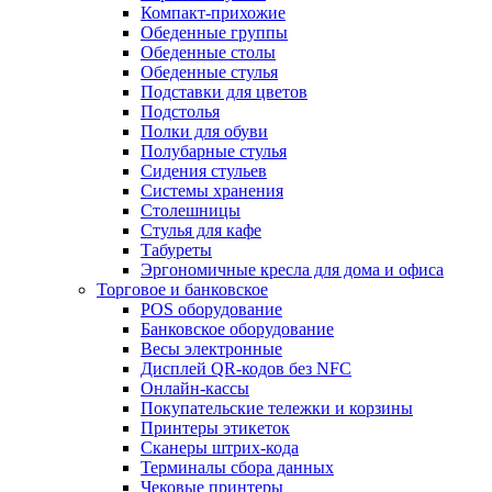
Компакт-прихожие
Обеденные группы
Обеденные столы
Обеденные стулья
Подставки для цветов
Подстолья
Полки для обуви
Полубарные стулья
Сидения стульев
Системы хранения
Столешницы
Стулья для кафе
Табуреты
Эргономичные кресла для дома и офиса
Торговое и банковское
POS оборудование
Банковское оборудование
Весы электронные
Дисплей QR-кодов без NFC
Онлайн-кассы
Покупательские тележки и корзины
Принтеры этикеток
Сканеры штрих-кода
Терминалы сбора данных
Чековые принтеры