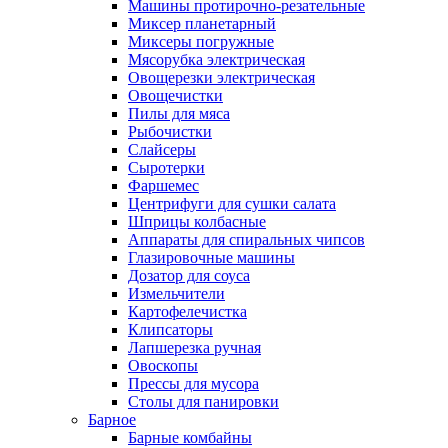
Машины протирочно-резательные
Миксер планетарный
Миксеры погружные
Мясорубка электрическая
Овощерезки электрическая
Овощечистки
Пилы для мяса
Рыбочистки
Слайсеры
Сыротерки
Фаршемес
Центрифуги для сушки салата
Шприцы колбасные
Аппараты для спиральных чипсов
Глазировочные машины
Дозатор для соуса
Измельчители
Картофелечистка
Клипсаторы
Лапшерезка ручная
Овоскопы
Прессы для мусора
Столы для панировки
Барное
Барные комбайны