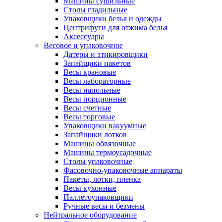
Машины сушильные
Столы гладильные
Упаковщики белья и одежды
Центрифуги для отжима белья
Аксессуары
Весовое и упаковочное
Датеры и этикировщики
Запайщики пакетов
Весы крановые
Весы лабораторные
Весы напольные
Весы порционные
Весы счетные
Весы торговые
Упаковщики вакуумные
Запайщики лотков
Машины обвязочные
Машины термоусадочные
Столы упаковочные
Фасовочно-упаковочные аппараты
Пакеты, лотки, пленка
Весы кухонные
Паллетоупаковщики
Ручные весы и безмены
Нейтральное оборудование