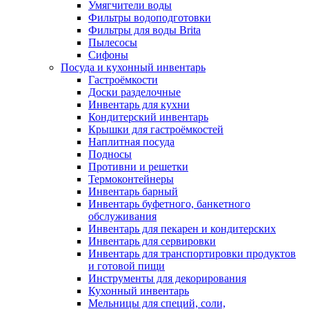
Умягчители воды
Фильтры водоподготовки
Фильтры для воды Brita
Пылесосы
Сифоны
Посуда и кухонный инвентарь
Гастроёмкости
Доски разделочные
Инвентарь для кухни
Кондитерский инвентарь
Крышки для гастроёмкостей
Наплитная посуда
Подносы
Противни и решетки
Термоконтейнеры
Инвентарь барный
Инвентарь буфетного, банкетного
обслуживания
Инвентарь для пекарен и кондитерских
Инвентарь для сервировки
Инвентарь для транспортировки продуктов
и готовой пищи
Инструменты для декорирования
Кухонный инвентарь
Мельницы для специй, соли,