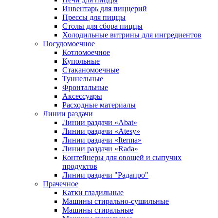
Инвентарь для пиццерий
Прессы для пиццы
Столы для сбора пиццы
Холодильные витрины для ингредиентов
Посудомоечное
Котломоечное
Купольные
Стаканомоечные
Туннельные
Фронтальные
Аксессуары
Расходные материалы
Линии раздачи
Линии раздачи «Abat»
Линии раздачи «Atesy»
Линии раздачи «Iterma»
Линии раздачи «Rada»
Контейнеры для овощей и сыпучих
продуктов
Линии раздачи "Радапро"
Прачечное
Катки гладильные
Машины стирально-сушильные
Машины стиральные