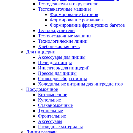
Тестоделители и округлители
Тестозакаточные машины
Формирование батонов
Формирование рогаликов
Формирование французских багетов
Тестоокруглители
Тестоотсадочные машины
Технологические линии
Хлебопекарная печь
Для пиццерии
Аксессуары для пиццы
Печи для пиццы
Инвентарь для пиццерий
Прессы для пиццы
Столы для сбора пиццы
Холодильные витрины для ингредиентов
Посудомоечное
Котломоечное
Купольные
Стаканомоечные
Туннельные
Фронтальные
Аксессуары
Расходные материалы
Линии раздачи