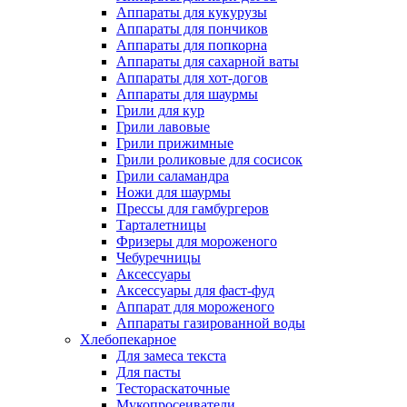
Аппараты для кукурузы
Аппараты для пончиков
Аппараты для попкорна
Аппараты для сахарной ваты
Аппараты для хот-догов
Аппараты для шаурмы
Грили для кур
Грили лавовые
Грили прижимные
Грили роликовые для сосисок
Грили саламандра
Ножи для шаурмы
Прессы для гамбургеров
Тарталетницы
Фризеры для мороженого
Чебуречницы
Аксессуары
Аксессуары для фаст-фуд
Аппарат для мороженого
Аппараты газированной воды
Хлебопекарное
Для замеса текста
Для пасты
Тестораскаточные
Мукопросеиватели