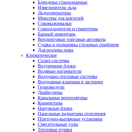
Блендеры стационарные
Измельчители льда
Льдогенераторы
Миксеры для коктелей
Соковыжималки
Сокоохладители и граниторы
Барный инвентарь
Вендинговые торговые автоматы
Сушка и полировка столовых приборов
Для розлива пива
Климатическое
Сплит-системы
Внутренние блоки
Водяные нагреватели
Воздушно-тепловые системы
Воздушные клапаны и заслонки
Гидромодули
Драйкулеры
Канальные вентиляторы
Конвекторы
Наружные блоки
Панельные радиаторы отопления
Приточно-вытяжные установки
Смесительные узлы
Тепловые пушки