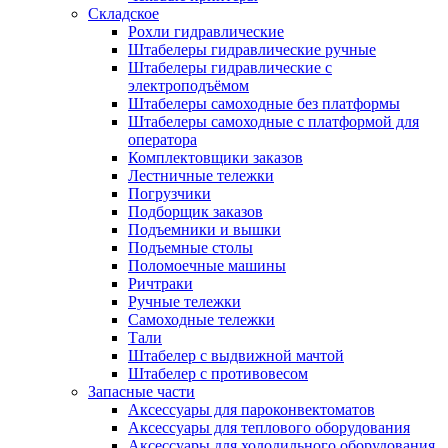
Складское
Рохли гидравлические
Штабелеры гидравлические ручные
Штабелеры гидравлические с
электроподъёмом
Штабелеры самоходные без платформы
Штабелеры самоходные с платформой для
оператора
Комплектовщики заказов
Лестничные тележки
Погрузчики
Подборщик заказов
Подъемники и вышки
Подъемные столы
Поломоечные машины
Ричтраки
Ручные тележки
Самоходные тележки
Тали
Штабелер с выдвижной мачтой
Штабелер с противовесом
Запасные части
Аксессуары для пароконвектоматов
Аксессуары для теплового оборудования
Аксессуары для холодильного оборудования