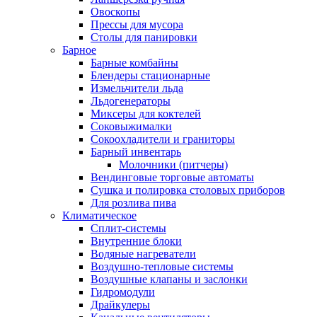
Овоскопы
Прессы для мусора
Столы для панировки
Барное
Барные комбайны
Блендеры стационарные
Измельчители льда
Льдогенераторы
Миксеры для коктелей
Соковыжималки
Сокоохладители и граниторы
Барный инвентарь
Молочники (питчеры)
Вендинговые торговые автоматы
Сушка и полировка столовых приборов
Для розлива пива
Климатическое
Сплит-системы
Внутренние блоки
Водяные нагреватели
Воздушно-тепловые системы
Воздушные клапаны и заслонки
Гидромодули
Драйкулеры