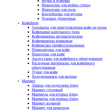
Ведра и отжимы
Инвентарь для мойки стекол
Инвентарь для пола
Контейнеры для мусора
Тележки уборочные
Кофейное
Аппараты для приготовления кофе на песке
Кофеварки капельного типа
Кофемашины автоматические
Кофемашины рожковые
Кофемолки профессиональные
Перколяторы для кофе
Принтеры для кофе
Аксессуары для кофейного оборудования
Расходные материалы для кофейного
оборудования
Турки для кофе
Холодильники для молока
Мармит
Лампы для подогрева блюд
Мармит столовый
Мармиты для вторых блюд
Мармиты для первых блюд
Мармит водяной
Мармит для шоколада