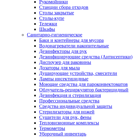
Рукомойники
Станции сбора отходов
Столы закрытые
Столы-купе
Тележки
Шкафы
Санитарно-гигиеническое
Баки и контейнеры для мусора
Водонагреватели накопительные
Дезинфекторы для рук
Дезинфицирующие средства (Антисептики)
Диспоузер для раковины
Дозаторы для мыла
Душирующие устройства, смесители
Лампы инсектицидные
Моющие средства для пароконвектоматов
Облучатель-рециркулятор бактерицидный
Дезинфекция и стерилизация
Профессиональные средства
Средства индивидуальной защиты
Стерилизаторы для ножей
Сушители для рук, фены
Тепловизионные комплексы
Термометры
Уборочный инвентарь