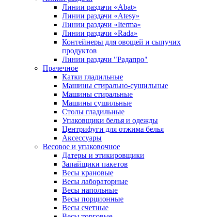
Линии раздачи «Abat»
Линии раздачи «Atesy»
Линии раздачи «Iterma»
Линии раздачи «Rada»
Контейнеры для овощей и сыпучих
продуктов
Линии раздачи "Радапро"
Прачечное
Катки гладильные
Машины стирально-сушильные
Машины стиральные
Машины сушильные
Столы гладильные
Упаковщики белья и одежды
Центрифуги для отжима белья
Аксессуары
Весовое и упаковочное
Датеры и этикировщики
Запайщики пакетов
Весы крановые
Весы лабораторные
Весы напольные
Весы порционные
Весы счетные
Весы торговые