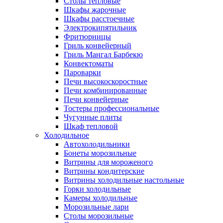
Столы тепловые
Шкафы жарочные
Шкафы расстоечные
Электрокипятильник
Фритюрницы
Гриль конвейерный
Гриль Мангал Барбекю
Конвектоматы
Пароварки
Печи высокоскоростные
Печи комбинированные
Печи конвейерные
Тостеры профессиональные
Чугунные плиты
Шкаф тепловой
Холодильное
Автохолодильники
Бонеты морозильные
Витрины для мороженого
Витрины кондитерские
Витрины холодильные настольные
Горки холодильные
Камеры холодильные
Морозильные лари
Столы морозильные