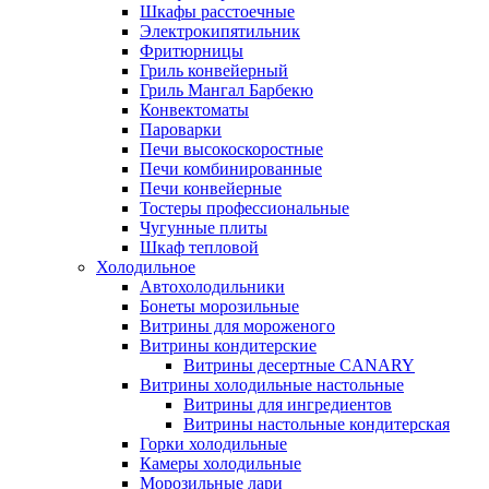
Шкафы расстоечные
Электрокипятильник
Фритюрницы
Гриль конвейерный
Гриль Мангал Барбекю
Конвектоматы
Пароварки
Печи высокоскоростные
Печи комбинированные
Печи конвейерные
Тостеры профессиональные
Чугунные плиты
Шкаф тепловой
Холодильное
Автохолодильники
Бонеты морозильные
Витрины для мороженого
Витрины кондитерские
Витрины десертные CANARY
Витрины холодильные настольные
Витрины для ингредиентов
Витрины настольные кондитерская
Горки холодильные
Камеры холодильные
Морозильные лари