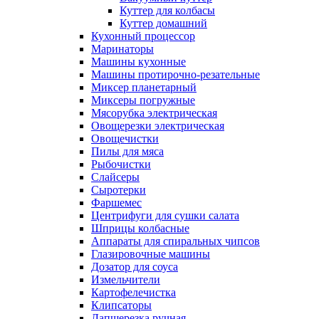
Куттер для колбасы
Куттер домашний
Кухонный процессор
Маринаторы
Машины кухонные
Машины протирочно-резательные
Миксер планетарный
Миксеры погружные
Мясорубка электрическая
Овощерезки электрическая
Овощечистки
Пилы для мяса
Рыбочистки
Слайсеры
Сыротерки
Фаршемес
Центрифуги для сушки салата
Шприцы колбасные
Аппараты для спиральных чипсов
Глазировочные машины
Дозатор для соуса
Измельчители
Картофелечистка
Клипсаторы
Лапшерезка ручная