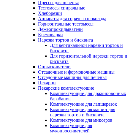
Прессы для печенья
Тестомесы спиральные
Хлеборезки
Аппараты для горячего шоколада
Горизонтальные тестомесы
Дежеопрокидыватели
Кремоварки
Нарезка тортов и бисквита
Для вертикальной нарезки тортов и
бисквита
Для горизонтальной нарезки тортов и
бисквита
Опрыскиватели
Отсадочные и формовочные машины
Отсадочные машины для печенья
Пекарни
Пекарские комплектующие
Комплектующие для дражировочных
барабанов
Комплектующие для лапшерезок
Комплектующие для машин для
нарезки тортов и бисквита
Комплектующие для миксеров
Комплектующие для
мукопросеивателей