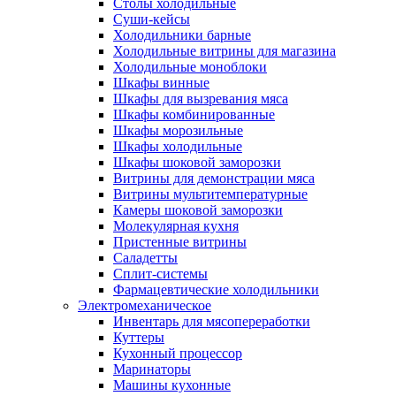
Столы холодильные
Суши-кейсы
Холодильники барные
Холодильные витрины для магазина
Холодильные моноблоки
Шкафы винные
Шкафы для вызревания мяса
Шкафы комбинированные
Шкафы морозильные
Шкафы холодильные
Шкафы шоковой заморозки
Витрины для демонстрации мяса
Витрины мультитемпературные
Камеры шоковой заморозки
Молекулярная кухня
Пристенные витрины
Саладетты
Сплит-системы
Фармацевтические холодильники
Электромеханическое
Инвентарь для мясопереработки
Куттеры
Кухонный процессор
Маринаторы
Машины кухонные