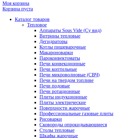
Моя корзина
Корзина пуста
Каталог товаров
Тепловое
Аппараты Sous Vide (Су вид)
Витрины тепловые
Дегидраторы
Котлы пищеварочные
Макароноварки
Пароконвектоматы
Печи конвекционные
Печи коптильные
Печи микроволновые (СВЧ)
Печи на твердом топливе
Печи подовые
Печи ротационные
Плиты индукционные
Плиты электрические
Поверхности жарочные
Профессиональные газовые плиты
Рисоварки
Сковороды опрокидывающиеся
Столы тепловые
Шкафы жарочные