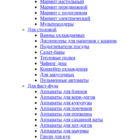
Мармит настольный
Мармит передвижной
Мармит с подогревом
Мармит электрический
Мультихолдеры
Для столовой
Ванны охлаждаемые
Диспенсеры для напитков с краном
Подогреватели посуды
Салат-бары
Тепловые полки
Чафинг диш
Конвейер охлаждения
Для закусочных
Пельменные автоматы
Для фаст-фуда
Аппараты для блинов
Аппараты для корн-догов
Аппараты для кукурузы
Аппараты для пончиков
Аппараты для попкорна
Аппараты для сахарной ваты
Аппараты для хот-догов
Аппараты для шаурмы
Грили для кур