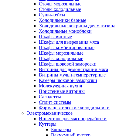
Столы морозильные
Столы холодильные
Суши-кейсы
Холодильники барные
Холодильные витрины для магазина
Холодильные моноблоки
Шкафы винные
Шкафы для вызревания мяса
Шкафы комбинированные
Шкафы морозильные
Шкафы холодильные
Шкафы шоковой заморозки
Витрины для демонстрации мяса
Витрины мультитемпературные
Камеры шоковой заморозки
Молекулярная кухня
Пристенные витрины
Саладетты
Сплит-системы
Фармацевтические холодильники
Электромеханическое
Инвентарь для мясопереработки
Куттеры
Бликсеры
Вакуумный куттер