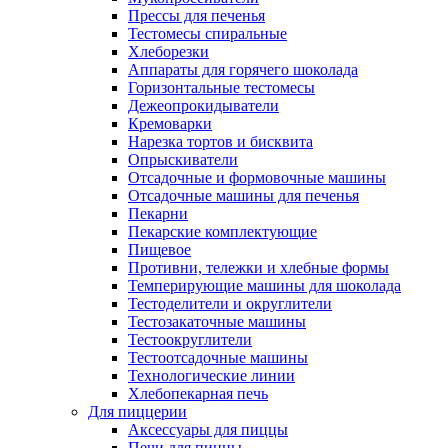
Прессы для печенья
Тестомесы спиральные
Хлеборезки
Аппараты для горячего шоколада
Горизонтальные тестомесы
Дежеопрокидыватели
Кремоварки
Нарезка тортов и бисквита
Опрыскиватели
Отсадочные и формовочные машины
Отсадочные машины для печенья
Пекарни
Пекарские комплектующие
Пищевое
Противни, тележки и хлебные формы
Темперирующие машины для шоколада
Тестоделители и округлители
Тестозакаточные машины
Тестоокруглители
Тестоотсадочные машины
Технологические линии
Хлебопекарная печь
Для пиццерии
Аксессуары для пиццы
Печи для пиццы