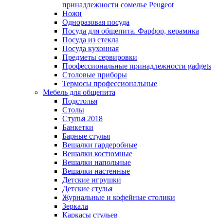
принадлежности сомелье Peugeot
Ножи
Одноразовая посуда
Посуда для общепита. Фарфор, керамика
Посуда из стекла
Посуда кухонная
Предметы сервировки
Профессиональные принадлежности gadgets
Столовые приборы
Термосы профессиональные
Мебель для общепита
Подстолья
Столы
Стулья 2018
Банкетки
Барные стулья
Вешалки гардеробные
Вешалки костюмные
Вешалки напольные
Вешалки настенные
Детские игрушки
Детские стулья
Журнальные и кофейные столики
Зеркала
Каркасы стульев