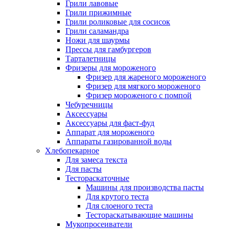
Грили лавовые
Грили прижимные
Грили роликовые для сосисок
Грили саламандра
Ножи для шаурмы
Прессы для гамбургеров
Тарталетницы
Фризеры для мороженого
Фризер для жареного мороженого
Фризер для мягкого мороженого
Фризер мороженого с помпой
Чебуречницы
Аксессуары
Аксессуары для фаст-фуд
Аппарат для мороженого
Аппараты газированной воды
Хлебопекарное
Для замеса текста
Для пасты
Тестораскаточные
Машины для производства пасты
Для крутого теста
Для слоеного теста
Тестораскатывающие машины
Мукопросеиватели