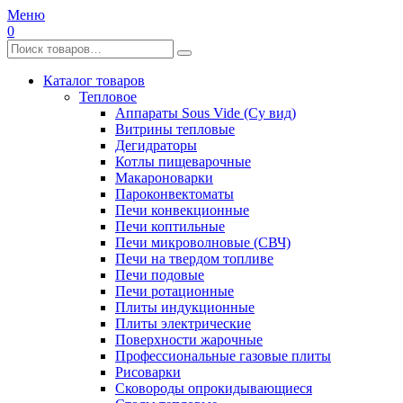
Меню
0
Каталог товаров
Тепловое
Аппараты Sous Vide (Су вид)
Витрины тепловые
Дегидраторы
Котлы пищеварочные
Макароноварки
Пароконвектоматы
Печи конвекционные
Печи коптильные
Печи микроволновые (СВЧ)
Печи на твердом топливе
Печи подовые
Печи ротационные
Плиты индукционные
Плиты электрические
Поверхности жарочные
Профессиональные газовые плиты
Рисоварки
Сковороды опрокидывающиеся