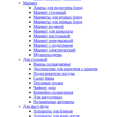
Мармит
Лампы для подогрева блюд
Мармит столовый
Мармиты для вторых блюд
Мармиты для первых блюд
Мармит водяной
Мармит для шоколада
Мармит настольный
Мармит передвижной
Мармит с подогревом
Мармит электрический
Мультихолдеры
Для столовой
Ванны охлаждаемые
Диспенсеры для напитков с краном
Подогреватели посуды
Салат-бары
Тепловые полки
Чафинг диш
Конвейер охлаждения
Для закусочных
Пельменные автоматы
Для фаст-фуда
Аппараты для блинов
Аппараты для корн-догов