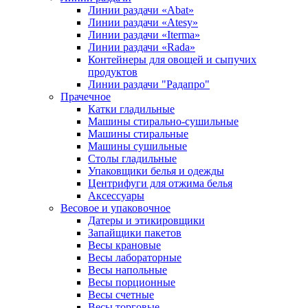
Линии раздачи «Abat»
Линии раздачи «Atesy»
Линии раздачи «Iterma»
Линии раздачи «Rada»
Контейнеры для овощей и сыпучих
продуктов
Линии раздачи "Радапро"
Прачечное
Катки гладильные
Машины стирально-сушильные
Машины стиральные
Машины сушильные
Столы гладильные
Упаковщики белья и одежды
Центрифуги для отжима белья
Аксессуары
Весовое и упаковочное
Датеры и этикировщики
Запайщики пакетов
Весы крановые
Весы лабораторные
Весы напольные
Весы порционные
Весы счетные
Весы торговые