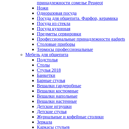
принадлежности сомелье Peugeot
Ножи
Одноразовая посуда
Посуда для общепита. Фарфор, керамика
Посуда из стекла
Посуда кухонная
Предметы сервировки
Профессиональные принадлежности gadgets
Столовые приборы
Термосы профессиональные
Мебель для общепита
Подстолья
Столы
Стулья 2018
Банкетки
Барные стулья
Вешалки гардеробные
Вешалки костюмные
Вешалки напольные
Вешалки настенные
Детские игрушки
Детские стулья
Журнальные и кофейные столики
Зеркала
Каркасы стульев