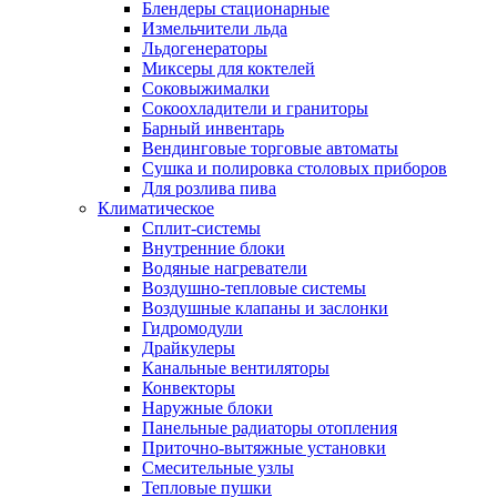
Блендеры стационарные
Измельчители льда
Льдогенераторы
Миксеры для коктелей
Соковыжималки
Сокоохладители и граниторы
Барный инвентарь
Вендинговые торговые автоматы
Сушка и полировка столовых приборов
Для розлива пива
Климатическое
Сплит-системы
Внутренние блоки
Водяные нагреватели
Воздушно-тепловые системы
Воздушные клапаны и заслонки
Гидромодули
Драйкулеры
Канальные вентиляторы
Конвекторы
Наружные блоки
Панельные радиаторы отопления
Приточно-вытяжные установки
Смесительные узлы
Тепловые пушки