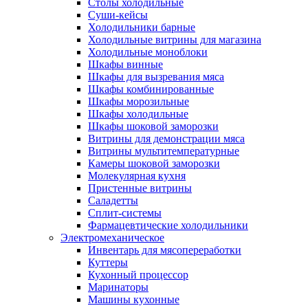
Столы холодильные
Суши-кейсы
Холодильники барные
Холодильные витрины для магазина
Холодильные моноблоки
Шкафы винные
Шкафы для вызревания мяса
Шкафы комбинированные
Шкафы морозильные
Шкафы холодильные
Шкафы шоковой заморозки
Витрины для демонстрации мяса
Витрины мультитемпературные
Камеры шоковой заморозки
Молекулярная кухня
Пристенные витрины
Саладетты
Сплит-системы
Фармацевтические холодильники
Электромеханическое
Инвентарь для мясопереработки
Куттеры
Кухонный процессор
Маринаторы
Машины кухонные