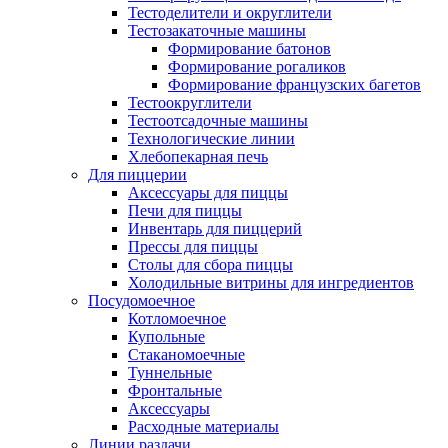
Тестоделители и округлители
Тестозакаточные машины
Формирование батонов
Формирование рогаликов
Формирование французских багетов
Тестоокруглители
Тестоотсадочные машины
Технологические линии
Хлебопекарная печь
Для пиццерии
Аксессуары для пиццы
Печи для пиццы
Инвентарь для пиццерий
Прессы для пиццы
Столы для сбора пиццы
Холодильные витрины для ингредиентов
Посудомоечное
Котломоечное
Купольные
Стаканомоечные
Туннельные
Фронтальные
Аксессуары
Расходные материалы
Линии раздачи