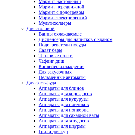
Мармит настольный
Мармит передвижной
Мармит с подогревом
Мармит электрический
Мультихолдеры
Для столовой
Ванны охлаждаемые
Диспенсеры для напитков с краном
Подогреватели посуды
Салат-бары
Тепловые полки
Чафинг диш
Конвейер охлаждения
Для закусочных
Пельменные автоматы
Для фаст-фуда
Аппараты для блинов
Аппараты для корн-догов
Аппараты для кукурузы
Аппараты для пончиков
Аппараты для попкорна
Аппараты для сахарной ваты
Аппараты для хот-догов
Аппараты для шаурмы
Грили для кур