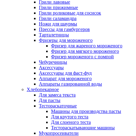
Грили лавовые
Грили прижимные
Грили роликовые для сосисок
Грили саламандра
Ножи для шаурмы
Прессы для гамбургеров
Тарталетницы
Фризеры для мороженого
Фризер для жареного мороженого
Фризер для мягкого мороженого
Фризер мороженого с помпой
Чебуречницы
Аксессуары
Аксессуары для фаст-фуд
Аппарат для мороженого
Аппараты газированной воды
Хлебопекарное
Для замеса текста
Для пасты
Тестораскаточные
Машины для производства пасты
Для крутого теста
Для слоеного теста
Тестораскатывающие машины
Мукопросеиватели