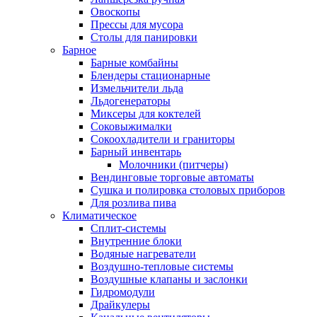
Овоскопы
Прессы для мусора
Столы для панировки
Барное
Барные комбайны
Блендеры стационарные
Измельчители льда
Льдогенераторы
Миксеры для коктелей
Соковыжималки
Сокоохладители и граниторы
Барный инвентарь
Молочники (питчеры)
Вендинговые торговые автоматы
Сушка и полировка столовых приборов
Для розлива пива
Климатическое
Сплит-системы
Внутренние блоки
Водяные нагреватели
Воздушно-тепловые системы
Воздушные клапаны и заслонки
Гидромодули
Драйкулеры