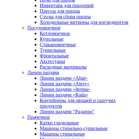
Инвентарь для пиццерий
Прессы для пиццы
Столы для сбора пиццы
Холодильные витрины для ингредиентов
Посудомоечное
Котломоечное
Купольные
Стаканомоечные
Туннельные
Фронтальные
Аксессуары
Расходные материалы
Линии раздачи
Линии раздачи «Abat»
Линии раздачи «Atesy»
Линии раздачи «Iterma»
Линии раздачи «Rada»
Контейнеры для овощей и сыпучих
продуктов
Линии раздачи "Радапро"
Прачечное
Катки гладильные
Машины стирально-сушильные
Машины стиральные