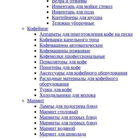
Ведра и отжимы
Инвентарь для мойки стекол
Инвентарь для пола
Контейнеры для мусора
Тележки уборочные
Кофейное
Аппараты для приготовления кофе на песке
Кофеварки капельного типа
Кофемашины автоматические
Кофемашины рожковые
Кофемолки профессиональные
Перколяторы для кофе
Принтеры для кофе
Аксессуары для кофейного оборудования
Расходные материалы для кофейного
оборудования
Турки для кофе
Холодильники для молока
Мармит
Лампы для подогрева блюд
Мармит столовый
Мармиты для вторых блюд
Мармиты для первых блюд
Мармит водяной
Мармит для шоколада