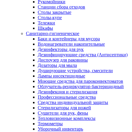
Рукомойники
Станции сбора отходов
Столы закрытые
Столы-купе
Тележки
Шкафы
Санитарно-гигиеническое
Баки и контейнеры для мусора
Водонагреватели накопительные
Дезинфекторы для рук
Дезинфицирующие средства (Антисептики)
Диспоузер для раковины
Дозаторы для мыла
Душирующие устройства, смесители
Лампы инсектицидные
Моющие средства для пароконвектоматов
Облучатель-рециркулятор бактерицидный
Дезинфекция и стерилизация
Профессиональные средства
Средства индивидуальной защиты
Стерилизаторы для ножей
Сушители для рук, фены
Тепловизионные комплексы
Термометры
Уборочный инвентарь