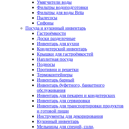
Умягчители воды
Фильтры водоподготовки
Фильтры для воды Brita
Пылесосы
Сифоны
Посуда и кухонный инвентарь
Гастроёмкости
Доски разделочные
Инвентарь для кухни
Кондитерский инвентарь
Крышки для гастроёмкостей
Наплитная посуда
Подносы
Противни и решетки
Термоконтейнеры
Инвентарь барный
Инвентарь буфетного, банкетного
обслуживания
Инвентарь для пекарен и кондитерских
Инвентарь для сервировки
Инвентарь для транспортировки продуктов
и готовой пищи
Инструменты для декорирования
Кухонный инвентарь
Мельницы для специй, соли,