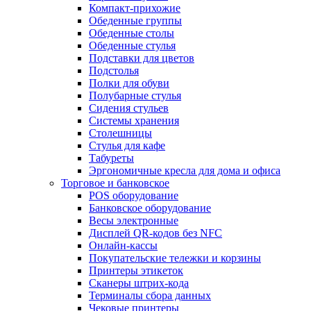
Компакт-прихожие
Обеденные группы
Обеденные столы
Обеденные стулья
Подставки для цветов
Подстолья
Полки для обуви
Полубарные стулья
Сидения стульев
Системы хранения
Столешницы
Стулья для кафе
Табуреты
Эргономичные кресла для дома и офиса
Торговое и банковское
POS оборудование
Банковское оборудование
Весы электронные
Дисплей QR-кодов без NFC
Онлайн-кассы
Покупательские тележки и корзины
Принтеры этикеток
Сканеры штрих-кода
Терминалы сбора данных
Чековые принтеры