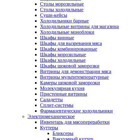
Столы морозильные
Столы холодильные
Суши-кейсы
Холодильники барные
Холодильные витрины для магазина
Холодильные моноблоки
Шкафы винные
Шкафы для вызревания мяса
Шкафы комбинированные
Шкафы морозильные
Шкафы холодильные
Шкафы шоковой заморозки
Витрины для демонстрации мяса
Витрины мультитемпературные
Камеры шоковой заморозки
Молекулярная кухня
Пристенные витрины
Саладетты
Сплит-системы
Фармацевтические холодильники
Электромеханическое
Инвентарь для мясопереработки
Куттеры
Бликсеры
Вакуумный куттер