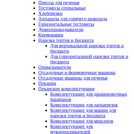
Прессы для печенья
Тестомесы спиральные
Хлеборезки
Аппараты для горячего шоколада
Горизонтальные тестомесы
Дежеопрокидыватели
Кремоварки
Нарезка тортов и бисквита
Для вертикальной нарезки тортов и
бисквита
Для горизонтальной нарезки тортов и
бисквита
Опрыскиватели
Отсадочные и формовочные машины
Отсадочные машины для печенья
Пекарни
Пекарские комплектующие
Комплектующие для дражировочных
барабанов
Комплектующие для лапшерезок
Комплектующие для машин для
нарезки тортов и бисквита
Комплектующие для миксеров
Комплектующие для
мукопросеивателей