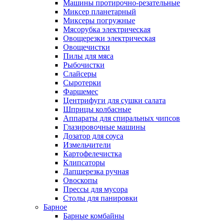
Машины протирочно-резательные
Миксер планетарный
Миксеры погружные
Мясорубка электрическая
Овощерезки электрическая
Овощечистки
Пилы для мяса
Рыбочистки
Слайсеры
Сыротерки
Фаршемес
Центрифуги для сушки салата
Шприцы колбасные
Аппараты для спиральных чипсов
Глазировочные машины
Дозатор для соуса
Измельчители
Картофелечистка
Клипсаторы
Лапшерезка ручная
Овоскопы
Прессы для мусора
Столы для панировки
Барное
Барные комбайны