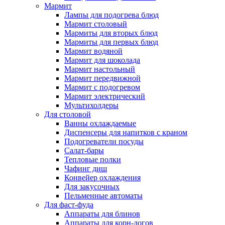
Мармит
Лампы для подогрева блюд
Мармит столовый
Мармиты для вторых блюд
Мармиты для первых блюд
Мармит водяной
Мармит для шоколада
Мармит настольный
Мармит передвижной
Мармит с подогревом
Мармит электрический
Мультихолдеры
Для столовой
Ванны охлаждаемые
Диспенсеры для напитков с краном
Подогреватели посуды
Салат-бары
Тепловые полки
Чафинг диш
Конвейер охлаждения
Для закусочных
Пельменные автоматы
Для фаст-фуда
Аппараты для блинов
Аппараты для корн-догов