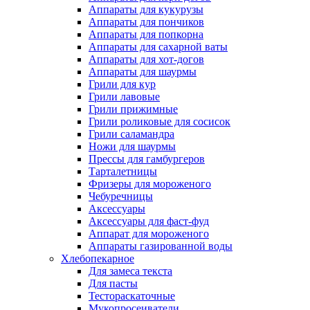
Аппараты для кукурузы
Аппараты для пончиков
Аппараты для попкорна
Аппараты для сахарной ваты
Аппараты для хот-догов
Аппараты для шаурмы
Грили для кур
Грили лавовые
Грили прижимные
Грили роликовые для сосисок
Грили саламандра
Ножи для шаурмы
Прессы для гамбургеров
Тарталетницы
Фризеры для мороженого
Чебуречницы
Аксессуары
Аксессуары для фаст-фуд
Аппарат для мороженого
Аппараты газированной воды
Хлебопекарное
Для замеса текста
Для пасты
Тестораскаточные
Мукопросеиватели