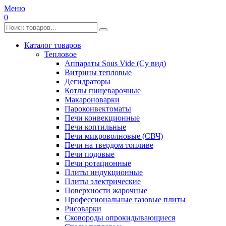
Меню
0
Каталог товаров
Тепловое
Аппараты Sous Vide (Су вид)
Витрины тепловые
Дегидраторы
Котлы пищеварочные
Макароноварки
Пароконвектоматы
Печи конвекционные
Печи коптильные
Печи микроволновые (СВЧ)
Печи на твердом топливе
Печи подовые
Печи ротационные
Плиты индукционные
Плиты электрические
Поверхности жарочные
Профессиональные газовые плиты
Рисоварки
Сковороды опрокидывающиеся