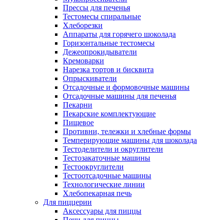
Прессы для печенья
Тестомесы спиральные
Хлеборезки
Аппараты для горячего шоколада
Горизонтальные тестомесы
Дежеопрокидыватели
Кремоварки
Нарезка тортов и бисквита
Опрыскиватели
Отсадочные и формовочные машины
Отсадочные машины для печенья
Пекарни
Пекарские комплектующие
Пищевое
Противни, тележки и хлебные формы
Темперирующие машины для шоколада
Тестоделители и округлители
Тестозакаточные машины
Тестоокруглители
Тестоотсадочные машины
Технологические линии
Хлебопекарная печь
Для пиццерии
Аксессуары для пиццы
Печи для пиццы