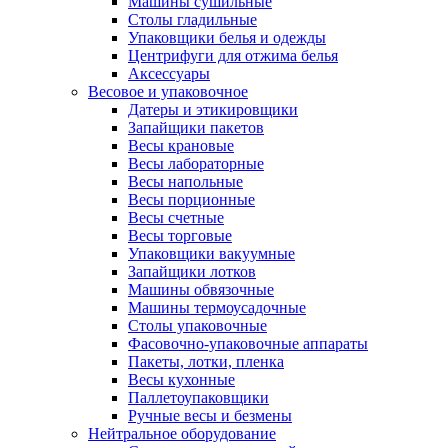
Машины сушильные
Столы гладильные
Упаковщики белья и одежды
Центрифуги для отжима белья
Аксессуары
Весовое и упаковочное
Датеры и этикировщики
Запайщики пакетов
Весы крановые
Весы лабораторные
Весы напольные
Весы порционные
Весы счетные
Весы торговые
Упаковщики вакуумные
Запайщики лотков
Машины обвязочные
Машины термоусадочные
Столы упаковочные
Фасовочно-упаковочные аппараты
Пакеты, лотки, пленка
Весы кухонные
Паллетоупаковщики
Ручные весы и безмены
Нейтральное оборудование