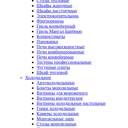
Столы тепловые
Шкафы жарочные
Шкафы расстоечные
Электрокипятильник
Фритюрницы
Гриль конвейерный
Гриль Мангал Барбекю
Конвектоматы
Пароварки
Печи высокоскоростные
Печи комбинированные
Печи конвейерные
Тостеры профессиональные
Чугунные плиты
Шкаф тепловой
Холодильное
Автохолодильники
Бонеты морозильные
Витрины для мороженого
Витрины кондитерские
Витрины холодильные настольные
Горки холодильные
Камеры холодильные
Морозильные лари
Столы морозильные