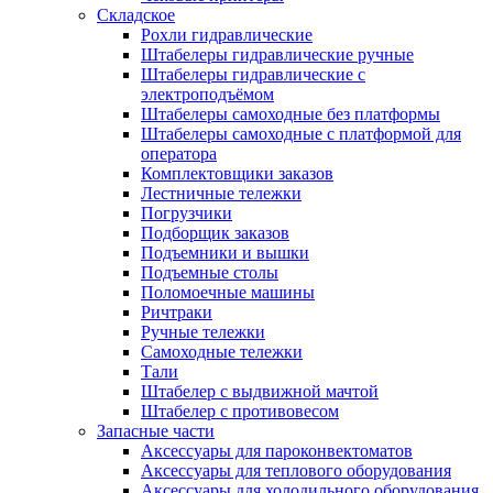
Складское
Рохли гидравлические
Штабелеры гидравлические ручные
Штабелеры гидравлические с
электроподъёмом
Штабелеры самоходные без платформы
Штабелеры самоходные с платформой для
оператора
Комплектовщики заказов
Лестничные тележки
Погрузчики
Подборщик заказов
Подъемники и вышки
Подъемные столы
Поломоечные машины
Ричтраки
Ручные тележки
Самоходные тележки
Тали
Штабелер с выдвижной мачтой
Штабелер с противовесом
Запасные части
Аксессуары для пароконвектоматов
Аксессуары для теплового оборудования
Аксессуары для холодильного оборудования