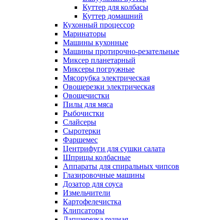
Куттер для колбасы
Куттер домашний
Кухонный процессор
Маринаторы
Машины кухонные
Машины протирочно-резательные
Миксер планетарный
Миксеры погружные
Мясорубка электрическая
Овощерезки электрическая
Овощечистки
Пилы для мяса
Рыбочистки
Слайсеры
Сыротерки
Фаршемес
Центрифуги для сушки салата
Шприцы колбасные
Аппараты для спиральных чипсов
Глазировочные машины
Дозатор для соуса
Измельчители
Картофелечистка
Клипсаторы
Лапшерезка ручная