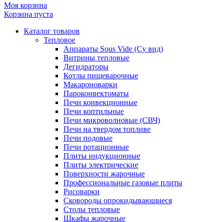
Моя корзина
Корзина пуста
Каталог товаров
Тепловое
Аппараты Sous Vide (Су вид)
Витрины тепловые
Дегидраторы
Котлы пищеварочные
Макароноварки
Пароконвектоматы
Печи конвекционные
Печи коптильные
Печи микроволновые (СВЧ)
Печи на твердом топливе
Печи подовые
Печи ротационные
Плиты индукционные
Плиты электрические
Поверхности жарочные
Профессиональные газовые плиты
Рисоварки
Сковороды опрокидывающиеся
Столы тепловые
Шкафы жарочные