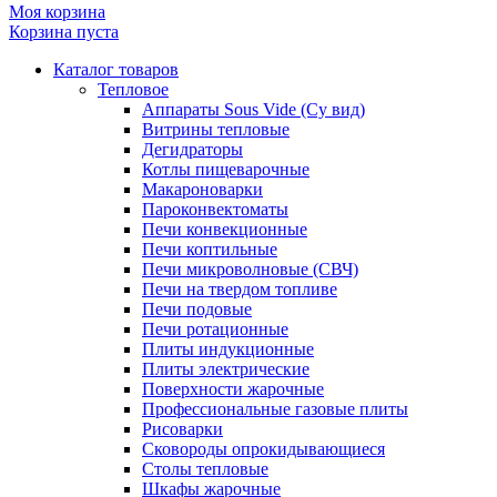
Моя корзина
Корзина пуста
Каталог товаров
Тепловое
Аппараты Sous Vide (Су вид)
Витрины тепловые
Дегидраторы
Котлы пищеварочные
Макароноварки
Пароконвектоматы
Печи конвекционные
Печи коптильные
Печи микроволновые (СВЧ)
Печи на твердом топливе
Печи подовые
Печи ротационные
Плиты индукционные
Плиты электрические
Поверхности жарочные
Профессиональные газовые плиты
Рисоварки
Сковороды опрокидывающиеся
Столы тепловые
Шкафы жарочные