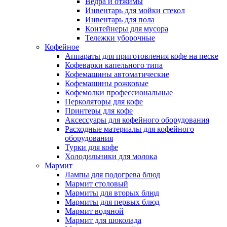
Ведра и отжимы
Инвентарь для мойки стекол
Инвентарь для пола
Контейнеры для мусора
Тележки уборочные
Кофейное
Аппараты для приготовления кофе на песке
Кофеварки капельного типа
Кофемашины автоматические
Кофемашины рожковые
Кофемолки профессиональные
Перколяторы для кофе
Принтеры для кофе
Аксессуары для кофейного оборудования
Расходные материалы для кофейного
оборудования
Турки для кофе
Холодильники для молока
Мармит
Лампы для подогрева блюд
Мармит столовый
Мармиты для вторых блюд
Мармиты для первых блюд
Мармит водяной
Мармит для шоколада