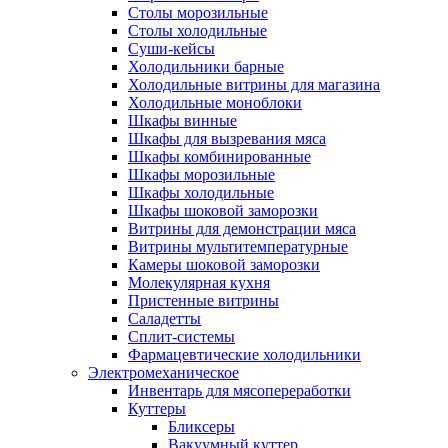
Столы морозильные
Столы холодильные
Суши-кейсы
Холодильники барные
Холодильные витрины для магазина
Холодильные моноблоки
Шкафы винные
Шкафы для вызревания мяса
Шкафы комбинированные
Шкафы морозильные
Шкафы холодильные
Шкафы шоковой заморозки
Витрины для демонстрации мяса
Витрины мультитемпературные
Камеры шоковой заморозки
Молекулярная кухня
Пристенные витрины
Саладетты
Сплит-системы
Фармацевтические холодильники
Электромеханическое
Инвентарь для мясопереработки
Куттеры
Бликсеры
Вакуумный куттер