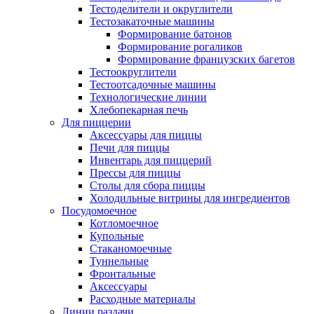
Тестоделители и округлители
Тестозакаточные машины
Формирование батонов
Формирование рогаликов
Формирование французских багетов
Тестоокруглители
Тестоотсадочные машины
Технологические линии
Хлебопекарная печь
Для пиццерии
Аксессуары для пиццы
Печи для пиццы
Инвентарь для пиццерий
Прессы для пиццы
Столы для сбора пиццы
Холодильные витрины для ингредиентов
Посудомоечное
Котломоечное
Купольные
Стаканомоечные
Туннельные
Фронтальные
Аксессуары
Расходные материалы
Линии раздачи