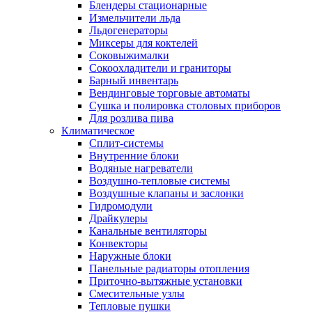
Блендеры стационарные
Измельчители льда
Льдогенераторы
Миксеры для коктелей
Соковыжималки
Сокоохладители и граниторы
Барный инвентарь
Вендинговые торговые автоматы
Сушка и полировка столовых приборов
Для розлива пива
Климатическое
Сплит-системы
Внутренние блоки
Водяные нагреватели
Воздушно-тепловые системы
Воздушные клапаны и заслонки
Гидромодули
Драйкулеры
Канальные вентиляторы
Конвекторы
Наружные блоки
Панельные радиаторы отопления
Приточно-вытяжные установки
Смесительные узлы
Тепловые пушки