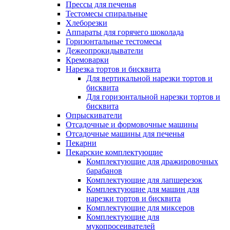
Прессы для печенья
Тестомесы спиральные
Хлеборезки
Аппараты для горячего шоколада
Горизонтальные тестомесы
Дежеопрокидыватели
Кремоварки
Нарезка тортов и бисквита
Для вертикальной нарезки тортов и
бисквита
Для горизонтальной нарезки тортов и
бисквита
Опрыскиватели
Отсадочные и формовочные машины
Отсадочные машины для печенья
Пекарни
Пекарские комплектующие
Комплектующие для дражировочных
барабанов
Комплектующие для лапшерезок
Комплектующие для машин для
нарезки тортов и бисквита
Комплектующие для миксеров
Комплектующие для
мукопросеивателей