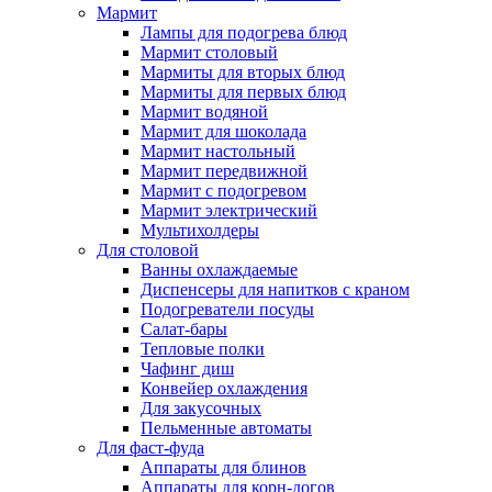
Мармит
Лампы для подогрева блюд
Мармит столовый
Мармиты для вторых блюд
Мармиты для первых блюд
Мармит водяной
Мармит для шоколада
Мармит настольный
Мармит передвижной
Мармит с подогревом
Мармит электрический
Мультихолдеры
Для столовой
Ванны охлаждаемые
Диспенсеры для напитков с краном
Подогреватели посуды
Салат-бары
Тепловые полки
Чафинг диш
Конвейер охлаждения
Для закусочных
Пельменные автоматы
Для фаст-фуда
Аппараты для блинов
Аппараты для корн-догов