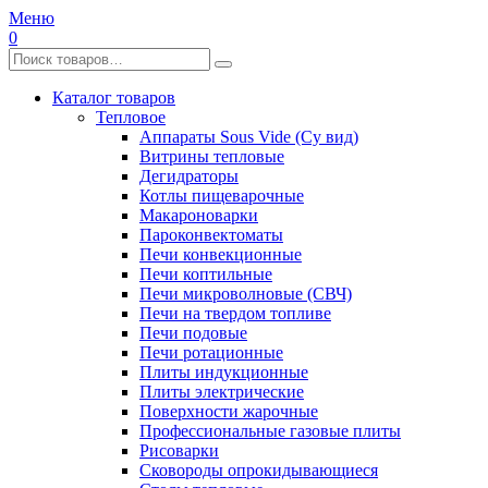
Меню
0
Каталог товаров
Тепловое
Аппараты Sous Vide (Су вид)
Витрины тепловые
Дегидраторы
Котлы пищеварочные
Макароноварки
Пароконвектоматы
Печи конвекционные
Печи коптильные
Печи микроволновые (СВЧ)
Печи на твердом топливе
Печи подовые
Печи ротационные
Плиты индукционные
Плиты электрические
Поверхности жарочные
Профессиональные газовые плиты
Рисоварки
Сковороды опрокидывающиеся