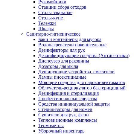
Рукомойники
Станции сбора отходов
Столы закрытые
Столы-купе
Тележки
Шкафы
Санитарно-гигиеническое
Баки и контейнеры для мусора
Водонагреватели накопительные
Дезинфекторы для рук
Дезинфицирующие средства (Антисептики)
Диспоузер для раковины
Дозаторы для мыла
Душирующие устройства, смесители
Лампы инсектицидные
Моющие средства для пароконвектоматов
Облучатель-рециркулятор бактерицидный
Дезинфекция и стерилизация
Профессиональные средства
Средства индивидуальной защиты
Стерилизаторы для ножей
Сушители для рук, фены
Тепловизионные комплексы
Термометры
Уборочный инвентарь