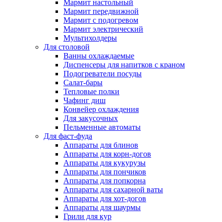
Мармит настольный
Мармит передвижной
Мармит с подогревом
Мармит электрический
Мультихолдеры
Для столовой
Ванны охлаждаемые
Диспенсеры для напитков с краном
Подогреватели посуды
Салат-бары
Тепловые полки
Чафинг диш
Конвейер охлаждения
Для закусочных
Пельменные автоматы
Для фаст-фуда
Аппараты для блинов
Аппараты для корн-догов
Аппараты для кукурузы
Аппараты для пончиков
Аппараты для попкорна
Аппараты для сахарной ваты
Аппараты для хот-догов
Аппараты для шаурмы
Грили для кур