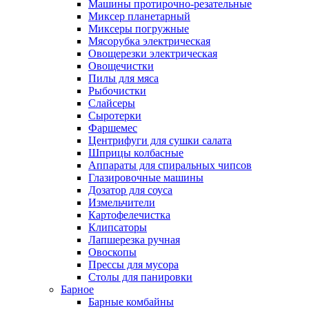
Машины протирочно-резательные
Миксер планетарный
Миксеры погружные
Мясорубка электрическая
Овощерезки электрическая
Овощечистки
Пилы для мяса
Рыбочистки
Слайсеры
Сыротерки
Фаршемес
Центрифуги для сушки салата
Шприцы колбасные
Аппараты для спиральных чипсов
Глазировочные машины
Дозатор для соуса
Измельчители
Картофелечистка
Клипсаторы
Лапшерезка ручная
Овоскопы
Прессы для мусора
Столы для панировки
Барное
Барные комбайны