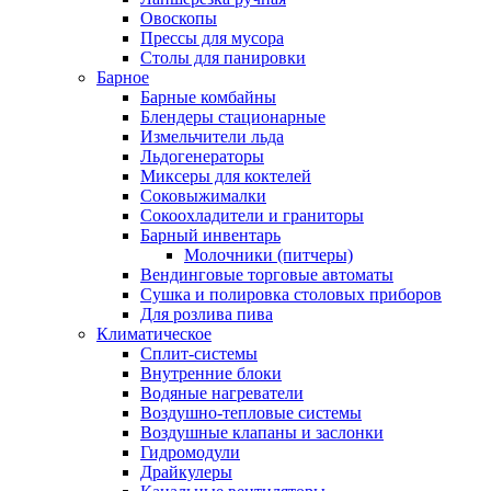
Овоскопы
Прессы для мусора
Столы для панировки
Барное
Барные комбайны
Блендеры стационарные
Измельчители льда
Льдогенераторы
Миксеры для коктелей
Соковыжималки
Сокоохладители и граниторы
Барный инвентарь
Молочники (питчеры)
Вендинговые торговые автоматы
Сушка и полировка столовых приборов
Для розлива пива
Климатическое
Сплит-системы
Внутренние блоки
Водяные нагреватели
Воздушно-тепловые системы
Воздушные клапаны и заслонки
Гидромодули
Драйкулеры