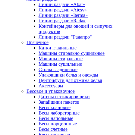
Линии раздачи «Abat»
Линии раздачи «Atesy»
Линии раздачи «Iterma»
Линии раздачи «Rada»
Контейнеры для овощей и сыпучих
продуктов
Линии раздачи "Радапро"
Прачечное
Катки гладильные
Машины стирально-сушильные
Машины стиральные
Машины сушильные
Столы гладильные
Упаковщики белья и одежды
Центрифуги для отжима белья
Аксессуары
Весовое и упаковочное
Датеры и этикировщики
Запайщики пакетов
Весы крановые
Весы лабораторные
Весы напольные
Весы порционные
Весы счетные
Весы торговые