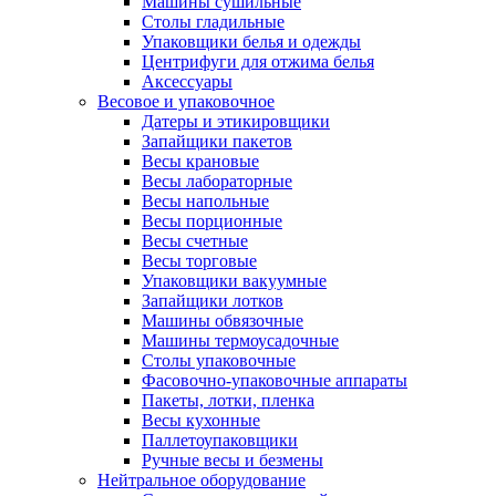
Машины сушильные
Столы гладильные
Упаковщики белья и одежды
Центрифуги для отжима белья
Аксессуары
Весовое и упаковочное
Датеры и этикировщики
Запайщики пакетов
Весы крановые
Весы лабораторные
Весы напольные
Весы порционные
Весы счетные
Весы торговые
Упаковщики вакуумные
Запайщики лотков
Машины обвязочные
Машины термоусадочные
Столы упаковочные
Фасовочно-упаковочные аппараты
Пакеты, лотки, пленка
Весы кухонные
Паллетоупаковщики
Ручные весы и безмены
Нейтральное оборудование