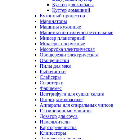
Куттер для колбасы
Куттер домашний
Кухонный процессор
Маринаторы
Машины кухонные
Машины протирочно-резательные
Миксер планетарный
Миксеры погружные
Мясорубка электрическая
Овощерезки электрическая
Овощечистки
Пилы для мяса
Рыбочистки
Слайсеры
Сыротерки
Фаршемес
Центрифуги для сушки салата
Шприцы колбасные
Аппараты для спиральных чипсов
Глазировочные машины
Дозатор для соуса
Измельчители
Картофелечистка
Клипсаторы
Лапшерезка ручная