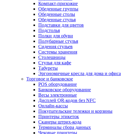
Компакт-прихожие
Обеденные группы
Обеденные столы
Обеденные стулья
Подставки для цветов
Подстолья
Полки для обуви
Полубарные стулья
Сидения стульев
Системы хранения
Столешницы
Стулья для кафе
Табуреты
Эргономичные кресла для дома и офиса
Торговое и банковское
POS оборудование
Банковское оборудование
Весы электронные
Дисплей QR-кодов без NFC
Онлайн-кассы
Покупательские тележки и корзины
Принтеры этикеток
Сканеры штрих-кода
Терминалы сбора данных
Чековые принтеры