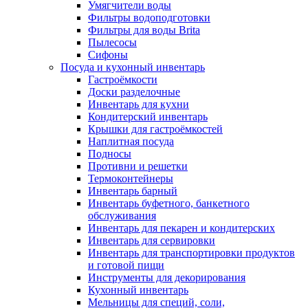
Умягчители воды
Фильтры водоподготовки
Фильтры для воды Brita
Пылесосы
Сифоны
Посуда и кухонный инвентарь
Гастроёмкости
Доски разделочные
Инвентарь для кухни
Кондитерский инвентарь
Крышки для гастроёмкостей
Наплитная посуда
Подносы
Противни и решетки
Термоконтейнеры
Инвентарь барный
Инвентарь буфетного, банкетного
обслуживания
Инвентарь для пекарен и кондитерских
Инвентарь для сервировки
Инвентарь для транспортировки продуктов
и готовой пищи
Инструменты для декорирования
Кухонный инвентарь
Мельницы для специй, соли,