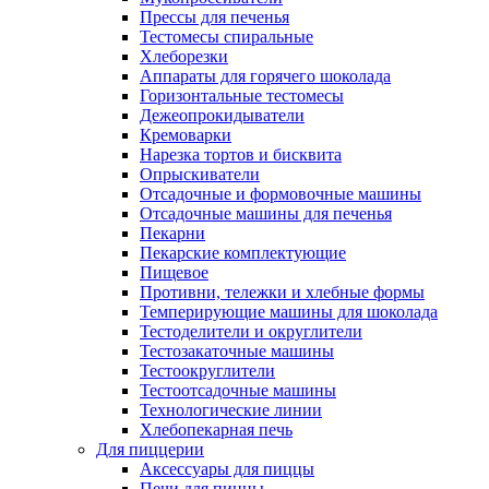
Прессы для печенья
Тестомесы спиральные
Хлеборезки
Аппараты для горячего шоколада
Горизонтальные тестомесы
Дежеопрокидыватели
Кремоварки
Нарезка тортов и бисквита
Опрыскиватели
Отсадочные и формовочные машины
Отсадочные машины для печенья
Пекарни
Пекарские комплектующие
Пищевое
Противни, тележки и хлебные формы
Темперирующие машины для шоколада
Тестоделители и округлители
Тестозакаточные машины
Тестоокруглители
Тестоотсадочные машины
Технологические линии
Хлебопекарная печь
Для пиццерии
Аксессуары для пиццы
Печи для пиццы