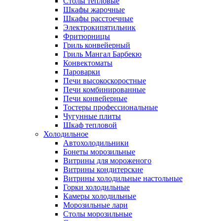
Столы тепловые
Шкафы жарочные
Шкафы расстоечные
Электрокипятильник
Фритюрницы
Гриль конвейерный
Гриль Мангал Барбекю
Конвектоматы
Пароварки
Печи высокоскоростные
Печи комбинированные
Печи конвейерные
Тостеры профессиональные
Чугунные плиты
Шкаф тепловой
Холодильное
Автохолодильники
Бонеты морозильные
Витрины для мороженого
Витрины кондитерские
Витрины холодильные настольные
Горки холодильные
Камеры холодильные
Морозильные лари
Столы морозильные