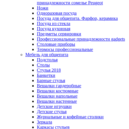
принадлежности сомелье Peugeot
Ножи
Одноразовая посуда
Посуда для общепита. Фарфор, керамика
Посуда из стекла
Посуда кухонная
Предметы сервировки
Профессиональные принадлежности gadgets
Столовые приборы
Термосы профессиональные
Мебель для общепита
Подстолья
Столы
Стулья 2018
Банкетки
Барные стулья
Вешалки гардеробные
Вешалки костюмные
Вешалки напольные
Вешалки настенные
Детские игрушки
Детские стулья
Журнальные и кофейные столики
Зеркала
Каркасы стульев