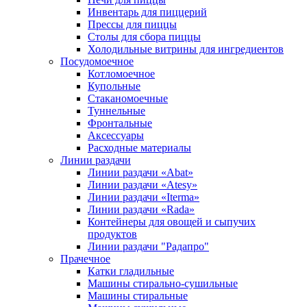
Инвентарь для пиццерий
Прессы для пиццы
Столы для сбора пиццы
Холодильные витрины для ингредиентов
Посудомоечное
Котломоечное
Купольные
Стаканомоечные
Туннельные
Фронтальные
Аксессуары
Расходные материалы
Линии раздачи
Линии раздачи «Abat»
Линии раздачи «Atesy»
Линии раздачи «Iterma»
Линии раздачи «Rada»
Контейнеры для овощей и сыпучих
продуктов
Линии раздачи "Радапро"
Прачечное
Катки гладильные
Машины стирально-сушильные
Машины стиральные