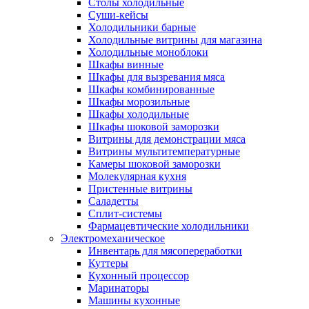
Столы холодильные
Суши-кейсы
Холодильники барные
Холодильные витрины для магазина
Холодильные моноблоки
Шкафы винные
Шкафы для вызревания мяса
Шкафы комбинированные
Шкафы морозильные
Шкафы холодильные
Шкафы шоковой заморозки
Витрины для демонстрации мяса
Витрины мультитемпературные
Камеры шоковой заморозки
Молекулярная кухня
Пристенные витрины
Саладетты
Сплит-системы
Фармацевтические холодильники
Электромеханическое
Инвентарь для мясопереработки
Куттеры
Кухонный процессор
Маринаторы
Машины кухонные