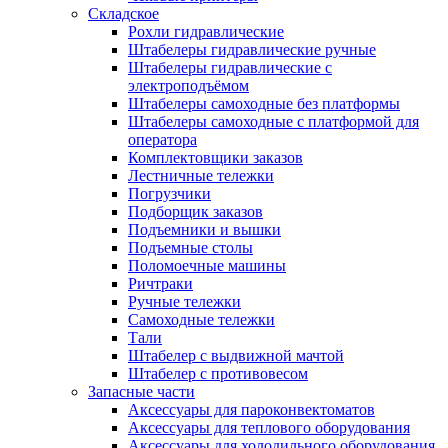
Складское
Рохли гидравлические
Штабелеры гидравлические ручные
Штабелеры гидравлические с
электроподъёмом
Штабелеры самоходные без платформы
Штабелеры самоходные с платформой для
оператора
Комплектовщики заказов
Лестничные тележки
Погрузчики
Подборщик заказов
Подъемники и вышки
Подъемные столы
Поломоечные машины
Ричтраки
Ручные тележки
Самоходные тележки
Тали
Штабелер с выдвижной мачтой
Штабелер с противовесом
Запасные части
Аксессуары для пароконвектоматов
Аксессуары для теплового оборудования
Аксессуары для холодильного оборудования