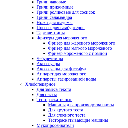
Грили лавовые
Грили прижимные
Грили роликовые для сосисок
Грили саламандра
Ножи для шаурмы
Прессы для гамбургеров
Тарталетницы
Фризеры для мороженого
Фризер для жареного мороженого
Фризер для мягкого мороженого
Фризер мороженого с помпой
Чебуречницы
Аксессуары
Аксессуары для фаст-фуд
Аппарат для мороженого
Аппараты газированной воды
Хлебопекарное
Для замеса текста
Для пасты
Тестораскаточные
Машины для производства пасты
Для крутого теста
Для слоеного теста
Тестораскатывающие машины
Мукопросеиватели