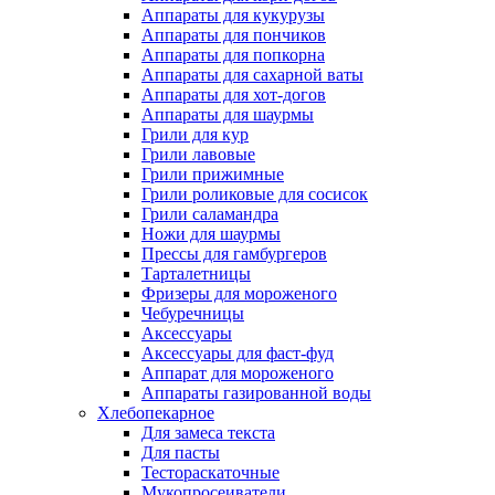
Аппараты для кукурузы
Аппараты для пончиков
Аппараты для попкорна
Аппараты для сахарной ваты
Аппараты для хот-догов
Аппараты для шаурмы
Грили для кур
Грили лавовые
Грили прижимные
Грили роликовые для сосисок
Грили саламандра
Ножи для шаурмы
Прессы для гамбургеров
Тарталетницы
Фризеры для мороженого
Чебуречницы
Аксессуары
Аксессуары для фаст-фуд
Аппарат для мороженого
Аппараты газированной воды
Хлебопекарное
Для замеса текста
Для пасты
Тестораскаточные
Мукопросеиватели