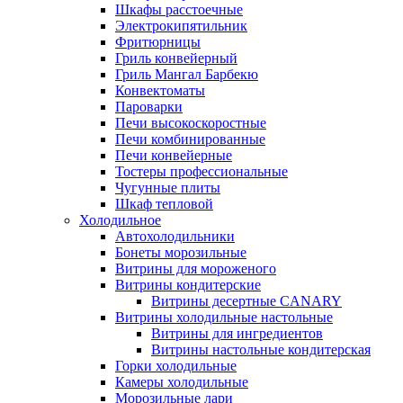
Шкафы расстоечные
Электрокипятильник
Фритюрницы
Гриль конвейерный
Гриль Мангал Барбекю
Конвектоматы
Пароварки
Печи высокоскоростные
Печи комбинированные
Печи конвейерные
Тостеры профессиональные
Чугунные плиты
Шкаф тепловой
Холодильное
Автохолодильники
Бонеты морозильные
Витрины для мороженого
Витрины кондитерские
Витрины десертные CANARY
Витрины холодильные настольные
Витрины для ингредиентов
Витрины настольные кондитерская
Горки холодильные
Камеры холодильные
Морозильные лари