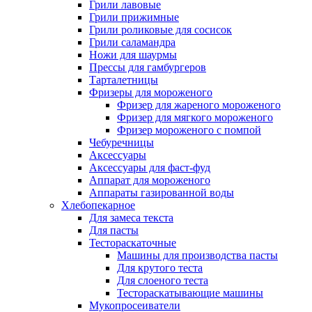
Грили лавовые
Грили прижимные
Грили роликовые для сосисок
Грили саламандра
Ножи для шаурмы
Прессы для гамбургеров
Тарталетницы
Фризеры для мороженого
Фризер для жареного мороженого
Фризер для мягкого мороженого
Фризер мороженого с помпой
Чебуречницы
Аксессуары
Аксессуары для фаст-фуд
Аппарат для мороженого
Аппараты газированной воды
Хлебопекарное
Для замеса текста
Для пасты
Тестораскаточные
Машины для производства пасты
Для крутого теста
Для слоеного теста
Тестораскатывающие машины
Мукопросеиватели