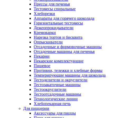
Прессы для печенья
Тестомесы спиральные
Хлеборезки
Аппараты для горячего шоколада
Горизонтальные тестомесы
Дежеопрокидыватели
Кремоварки
Нарезка тортов и бисквита
Опрыскиватели
Отсадочные и формовочные машины
Отсадочные машины для печенья
Пекарни
Пекарские комплектующие
Пищевое
Противни, тележки и хлебные формы
Темперирующие машины для шоколада
Тестоделители и округлители
Тестозакаточные машины
Тестоокруглители
Тестоотсадочные машины
Технологические линии
Хлебопекарная печь
Для пиццерии
Аксессуары для пиццы
Печи для пиццы