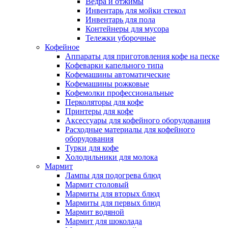
Ведра и отжимы
Инвентарь для мойки стекол
Инвентарь для пола
Контейнеры для мусора
Тележки уборочные
Кофейное
Аппараты для приготовления кофе на песке
Кофеварки капельного типа
Кофемашины автоматические
Кофемашины рожковые
Кофемолки профессиональные
Перколяторы для кофе
Принтеры для кофе
Аксессуары для кофейного оборудования
Расходные материалы для кофейного
оборудования
Турки для кофе
Холодильники для молока
Мармит
Лампы для подогрева блюд
Мармит столовый
Мармиты для вторых блюд
Мармиты для первых блюд
Мармит водяной
Мармит для шоколада