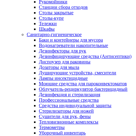
Рукомойники
Станции сбора отходов
Столы закрытые
Столы-купе
Тележки
Шкафы
Санитарно-гигиеническое
Баки и контейнеры для мусора
Водонагреватели накопительные
Дезинфекторы для рук
Дезинфицирующие средства (Антисептики)
Диспоузер для раковины
Дозаторы для мыла
Душирующие устройства, смесители
Лампы инсектицидные
Моющие средства для пароконвектоматов
Облучатель-рециркулятор бактерицидный
Дезинфекция и стерилизация
Профессиональные средства
Средства индивидуальной защиты
Стерилизаторы для ножей
Сушители для рук, фены
Тепловизионные комплексы
Термометры
Уборочный инвентарь