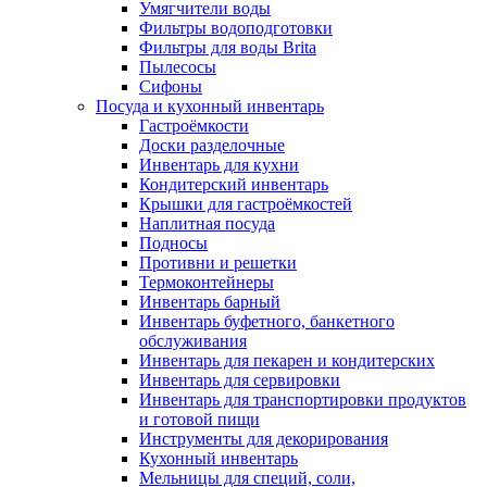
Умягчители воды
Фильтры водоподготовки
Фильтры для воды Brita
Пылесосы
Сифоны
Посуда и кухонный инвентарь
Гастроёмкости
Доски разделочные
Инвентарь для кухни
Кондитерский инвентарь
Крышки для гастроёмкостей
Наплитная посуда
Подносы
Противни и решетки
Термоконтейнеры
Инвентарь барный
Инвентарь буфетного, банкетного
обслуживания
Инвентарь для пекарен и кондитерских
Инвентарь для сервировки
Инвентарь для транспортировки продуктов
и готовой пищи
Инструменты для декорирования
Кухонный инвентарь
Мельницы для специй, соли,