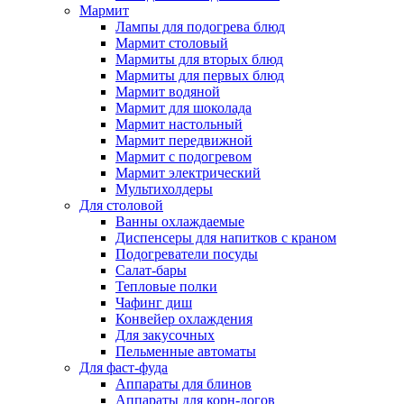
Мармит
Лампы для подогрева блюд
Мармит столовый
Мармиты для вторых блюд
Мармиты для первых блюд
Мармит водяной
Мармит для шоколада
Мармит настольный
Мармит передвижной
Мармит с подогревом
Мармит электрический
Мультихолдеры
Для столовой
Ванны охлаждаемые
Диспенсеры для напитков с краном
Подогреватели посуды
Салат-бары
Тепловые полки
Чафинг диш
Конвейер охлаждения
Для закусочных
Пельменные автоматы
Для фаст-фуда
Аппараты для блинов
Аппараты для корн-догов