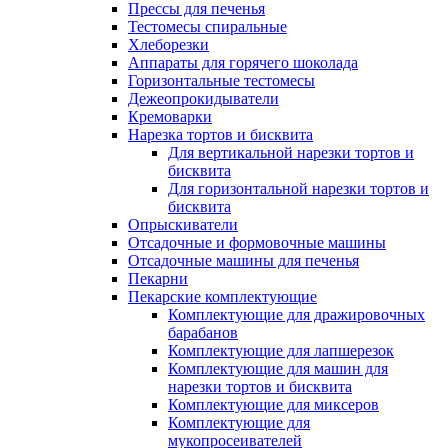
Прессы для печенья
Тестомесы спиральные
Хлеборезки
Аппараты для горячего шоколада
Горизонтальные тестомесы
Дежеопрокидыватели
Кремоварки
Нарезка тортов и бисквита
Для вертикальной нарезки тортов и
бисквита
Для горизонтальной нарезки тортов и
бисквита
Опрыскиватели
Отсадочные и формовочные машины
Отсадочные машины для печенья
Пекарни
Пекарские комплектующие
Комплектующие для дражировочных
барабанов
Комплектующие для лапшерезок
Комплектующие для машин для
нарезки тортов и бисквита
Комплектующие для миксеров
Комплектующие для
мукопросеивателей