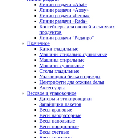
Линии раздачи «Abat»
Линии раздачи «Atesy»
Линии раздачи «Iterma»
Линии раздачи «Rada»
Контейнеры для овощей и сыпучих
продуктов
Линии раздачи "Радапро"
Прачечное
Катки гладильные
Машины стирально-сушильные
Машины стиральные
Машины сушильные
Столы гладильные
Упаковщики белья и одежды
Центрифуги для отжима белья
Аксессуары
Весовое и упаковочное
Датеры и этикировщики
Запайщики пакетов
Весы крановые
Весы лабораторные
Весы напольные
Весы порционные
Весы счетные
Весы торговые