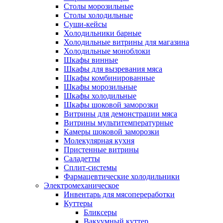
Столы морозильные
Столы холодильные
Суши-кейсы
Холодильники барные
Холодильные витрины для магазина
Холодильные моноблоки
Шкафы винные
Шкафы для вызревания мяса
Шкафы комбинированные
Шкафы морозильные
Шкафы холодильные
Шкафы шоковой заморозки
Витрины для демонстрации мяса
Витрины мультитемпературные
Камеры шоковой заморозки
Молекулярная кухня
Пристенные витрины
Саладетты
Сплит-системы
Фармацевтические холодильники
Электромеханическое
Инвентарь для мясопереработки
Куттеры
Бликсеры
Вакуумный куттер