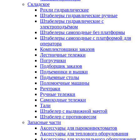
Складское
Рохли гидравлические
Штабелеры гидравлические ручные
Штабелеры гидравлические с
электроподъёмом
Штабелеры самоходные без платформы
Штабелеры самоходные с платформой для
оператора
Комплектовщики заказов
Лестничные тележки
Погрузчики
Подборщик заказов
Подъемники и вышки
Подъемные столы
Поломоечные машины
Ричтраки
Ручные тележки
Самоходные тележки
Тали
Штабелер с выдвижной мачтой
Штабелер с противовесом
Запасные части
Аксессуары для пароконвектоматов
Аксессуары для теплового оборудования
Аксессуары для холодильного оборудования