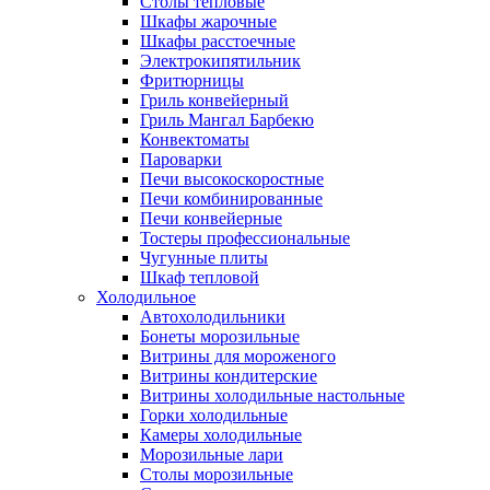
Столы тепловые
Шкафы жарочные
Шкафы расстоечные
Электрокипятильник
Фритюрницы
Гриль конвейерный
Гриль Мангал Барбекю
Конвектоматы
Пароварки
Печи высокоскоростные
Печи комбинированные
Печи конвейерные
Тостеры профессиональные
Чугунные плиты
Шкаф тепловой
Холодильное
Автохолодильники
Бонеты морозильные
Витрины для мороженого
Витрины кондитерские
Витрины холодильные настольные
Горки холодильные
Камеры холодильные
Морозильные лари
Столы морозильные