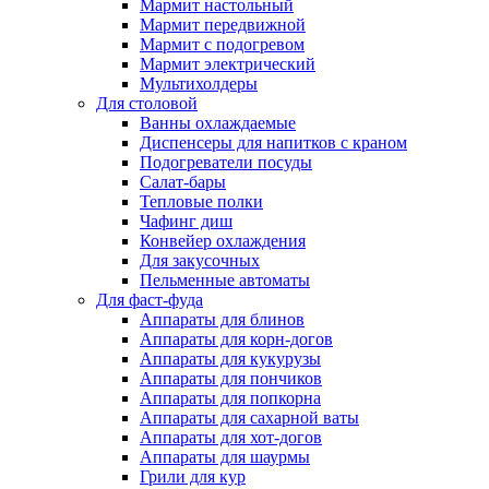
Мармит настольный
Мармит передвижной
Мармит с подогревом
Мармит электрический
Мультихолдеры
Для столовой
Ванны охлаждаемые
Диспенсеры для напитков с краном
Подогреватели посуды
Салат-бары
Тепловые полки
Чафинг диш
Конвейер охлаждения
Для закусочных
Пельменные автоматы
Для фаст-фуда
Аппараты для блинов
Аппараты для корн-догов
Аппараты для кукурузы
Аппараты для пончиков
Аппараты для попкорна
Аппараты для сахарной ваты
Аппараты для хот-догов
Аппараты для шаурмы
Грили для кур