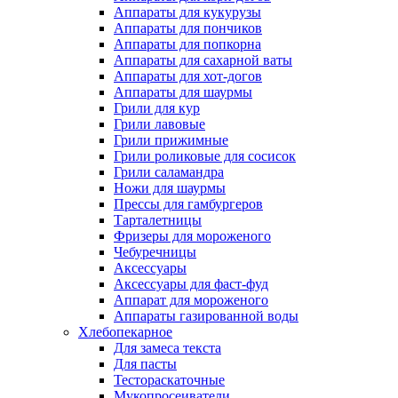
Аппараты для кукурузы
Аппараты для пончиков
Аппараты для попкорна
Аппараты для сахарной ваты
Аппараты для хот-догов
Аппараты для шаурмы
Грили для кур
Грили лавовые
Грили прижимные
Грили роликовые для сосисок
Грили саламандра
Ножи для шаурмы
Прессы для гамбургеров
Тарталетницы
Фризеры для мороженого
Чебуречницы
Аксессуары
Аксессуары для фаст-фуд
Аппарат для мороженого
Аппараты газированной воды
Хлебопекарное
Для замеса текста
Для пасты
Тестораскаточные
Мукопросеиватели