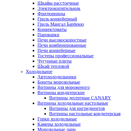
Шкафы расстоечные
Электрокипятильник
Фритюрницы
Гриль конвейерный
Гриль Мангал Барбекю
Конвектоматы
Пароварки
Печи высокоскоростные
Печи комбинированные
Печи конвейерные
Тостеры профессиональные
Чугунные плиты
Шкаф тепловой
Холодильное
Автохолодильники
Бонеты морозильные
Витрины для мороженого
Витрины кондитерские
Витрины десертные CANARY
Витрины холодильные настольные
Витрины для ингредиентов
Витрины настольные кондитерская
Горки холодильные
Камеры холодильные
Морозильные лари