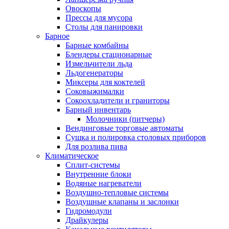
Овоскопы
Прессы для мусора
Столы для панировки
Барное
Барные комбайны
Блендеры стационарные
Измельчители льда
Льдогенераторы
Миксеры для коктелей
Соковыжималки
Сокоохладители и граниторы
Барный инвентарь
Молочники (питчеры)
Вендинговые торговые автоматы
Сушка и полировка столовых приборов
Для розлива пива
Климатическое
Сплит-системы
Внутренние блоки
Водяные нагреватели
Воздушно-тепловые системы
Воздушные клапаны и заслонки
Гидромодули
Драйкулеры