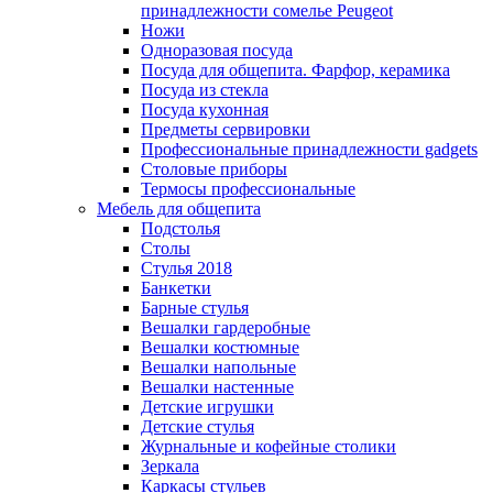
принадлежности сомелье Peugeot
Ножи
Одноразовая посуда
Посуда для общепита. Фарфор, керамика
Посуда из стекла
Посуда кухонная
Предметы сервировки
Профессиональные принадлежности gadgets
Столовые приборы
Термосы профессиональные
Мебель для общепита
Подстолья
Столы
Стулья 2018
Банкетки
Барные стулья
Вешалки гардеробные
Вешалки костюмные
Вешалки напольные
Вешалки настенные
Детские игрушки
Детские стулья
Журнальные и кофейные столики
Зеркала
Каркасы стульев