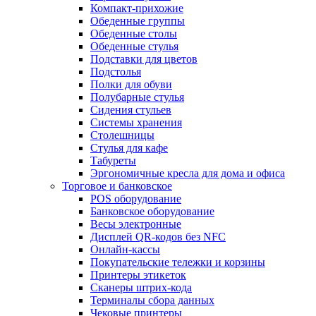
Компакт-прихожие
Обеденные группы
Обеденные столы
Обеденные стулья
Подставки для цветов
Подстолья
Полки для обуви
Полубарные стулья
Сидения стульев
Системы хранения
Столешницы
Стулья для кафе
Табуреты
Эргономичные кресла для дома и офиса
Торговое и банковское
POS оборудование
Банковское оборудование
Весы электронные
Дисплей QR-кодов без NFC
Онлайн-кассы
Покупательские тележки и корзины
Принтеры этикеток
Сканеры штрих-кода
Терминалы сбора данных
Чековые принтеры