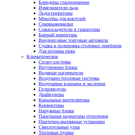
Блендеры стационарные
Измельчители льда
Льдогенераторы
Миксеры для коктелей
Соковыжималки
Сокоохладители и граниторы
Барный инвентарь
Вендинговые торговые автоматы
Сушка и полировка столовых приборов
Для розлива пива
Климатическое
Сплит-системы
Внутренние блоки
Водяные нагреватели
Воздушно-тепловые системы
Воздушные клапаны и заслонки
Гидромодули
Драйкулеры
Канальные вентиляторы
Конвекторы
Наружные блоки
Панельные радиаторы отопления
Приточно-вытяжные установки
Смесительные узлы
Тепловые пушки