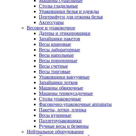
Машины сушильные
Столы гладильные
Упаковщики белья и одежды
Центрифуги для отжима белья
Аксессуары
Весовое и упаковочное
Датеры и этикировщики
Запайщики пакетов
Весы крановые
Весы лабораторные
Весы напольные
Весы порционные
Весы счетные
Весы торговые
Упаковщики вакуумные
Запайщики лотков
Машины обвязочные
Машины термоусадочные
Столы упаковочные
Фасовочно-упаковочные аппараты
Пакеты, лотки, пленка
Весы кухонные
Паллетоупаковщики
Ручные весы и безмены
Нейтральное оборудование