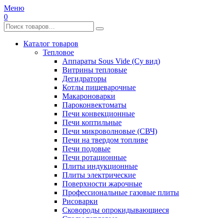
Меню
0
Каталог товаров
Тепловое
Аппараты Sous Vide (Су вид)
Витрины тепловые
Дегидраторы
Котлы пищеварочные
Макароноварки
Пароконвектоматы
Печи конвекционные
Печи коптильные
Печи микроволновые (СВЧ)
Печи на твердом топливе
Печи подовые
Печи ротационные
Плиты индукционные
Плиты электрические
Поверхности жарочные
Профессиональные газовые плиты
Рисоварки
Сковороды опрокидывающиеся