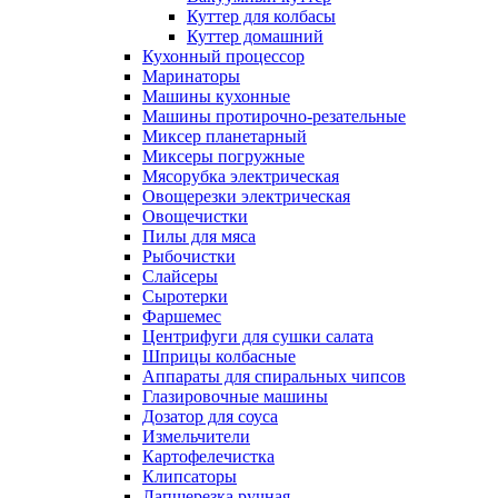
Куттер для колбасы
Куттер домашний
Кухонный процессор
Маринаторы
Машины кухонные
Машины протирочно-резательные
Миксер планетарный
Миксеры погружные
Мясорубка электрическая
Овощерезки электрическая
Овощечистки
Пилы для мяса
Рыбочистки
Слайсеры
Сыротерки
Фаршемес
Центрифуги для сушки салата
Шприцы колбасные
Аппараты для спиральных чипсов
Глазировочные машины
Дозатор для соуса
Измельчители
Картофелечистка
Клипсаторы
Лапшерезка ручная