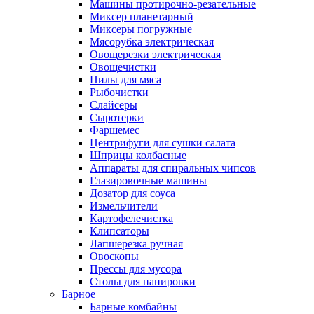
Машины протирочно-резательные
Миксер планетарный
Миксеры погружные
Мясорубка электрическая
Овощерезки электрическая
Овощечистки
Пилы для мяса
Рыбочистки
Слайсеры
Сыротерки
Фаршемес
Центрифуги для сушки салата
Шприцы колбасные
Аппараты для спиральных чипсов
Глазировочные машины
Дозатор для соуса
Измельчители
Картофелечистка
Клипсаторы
Лапшерезка ручная
Овоскопы
Прессы для мусора
Столы для панировки
Барное
Барные комбайны