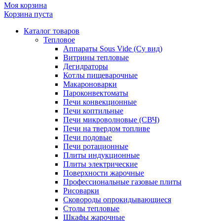
Моя корзина
Корзина пуста
Каталог товаров
Тепловое
Аппараты Sous Vide (Су вид)
Витрины тепловые
Дегидраторы
Котлы пищеварочные
Макароноварки
Пароконвектоматы
Печи конвекционные
Печи коптильные
Печи микроволновые (СВЧ)
Печи на твердом топливе
Печи подовые
Печи ротационные
Плиты индукционные
Плиты электрические
Поверхности жарочные
Профессиональные газовые плиты
Рисоварки
Сковороды опрокидывающиеся
Столы тепловые
Шкафы жарочные