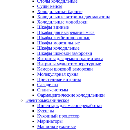
Столы холодильные
Суши-кейсы
Холодильники барные
Холодильные витрины для магазина
Холодильные моноблоки
Шкафы винные
Шкафы для вызревания мяса
Шкафы комбинированные
Шкафы морозильные
Шкафы холодильные
Шкафы шоковой заморозки
Витрины для демонстрации мяса
Витрины мультитемпературные
Камеры шоковой заморозки
Молекулярная кухня
Пристенные витрины
Саладетты
Сплит-системы
Фармацевтические холодильники
Электромеханическое
Инвентарь для мясопереработки
Куттеры
Кухонный процессор
Маринаторы
Машины кухонные