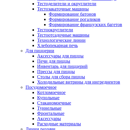
Тестоделители и округлители
Тестозакаточные машины
Формирование батонов
Формирование рогаликов
Формирование французских багетов
Тестоокруглители
Тестоотсадочные машины
Технологические линии
Хлебопекарная печь
Для пиццерии
Аксессуары для пиццы
Печи для пиццы
Инвентарь для пиццерий
Прессы для пиццы
Столы для сбора пиццы
Холодильные витрины для ингредиентов
Посудомоечное
Котломоечное
Купольные
Стаканомоечные
Туннельные
Фронтальные
Аксессуары
Расходные материалы
Линии раздачи