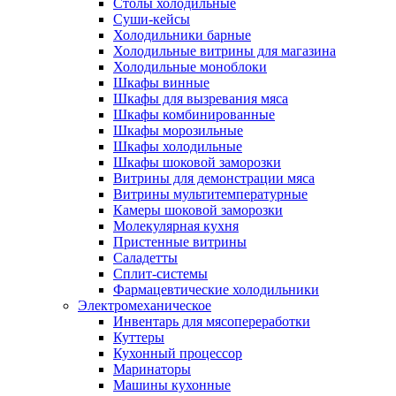
Столы холодильные
Суши-кейсы
Холодильники барные
Холодильные витрины для магазина
Холодильные моноблоки
Шкафы винные
Шкафы для вызревания мяса
Шкафы комбинированные
Шкафы морозильные
Шкафы холодильные
Шкафы шоковой заморозки
Витрины для демонстрации мяса
Витрины мультитемпературные
Камеры шоковой заморозки
Молекулярная кухня
Пристенные витрины
Саладетты
Сплит-системы
Фармацевтические холодильники
Электромеханическое
Инвентарь для мясопереработки
Куттеры
Кухонный процессор
Маринаторы
Машины кухонные