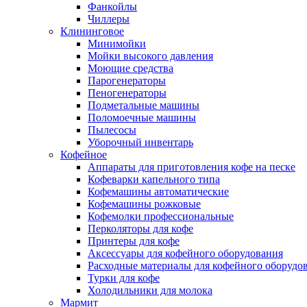
Фанкойлы
Чиллеры
Клининговое
Минимойки
Мойки высокого давления
Моющие средства
Парогенераторы
Пеногенераторы
Подметальные машины
Поломоечные машины
Пылесосы
Уборочный инвентарь
Кофейное
Аппараты для приготовления кофе на песке
Кофеварки капельного типа
Кофемашины автоматические
Кофемашины рожковые
Кофемолки профессиональные
Перколяторы для кофе
Принтеры для кофе
Аксессуары для кофейного оборудования
Расходные материалы для кофейного оборудо
Турки для кофе
Холодильники для молока
Мармит