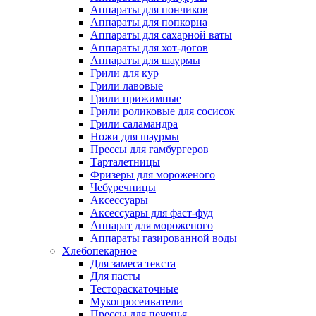
Аппараты для пончиков
Аппараты для попкорна
Аппараты для сахарной ваты
Аппараты для хот-догов
Аппараты для шаурмы
Грили для кур
Грили лавовые
Грили прижимные
Грили роликовые для сосисок
Грили саламандра
Ножи для шаурмы
Прессы для гамбургеров
Тарталетницы
Фризеры для мороженого
Чебуречницы
Аксессуары
Аксессуары для фаст-фуд
Аппарат для мороженого
Аппараты газированной воды
Хлебопекарное
Для замеса текста
Для пасты
Тестораскаточные
Мукопросеиватели
Прессы для печенья