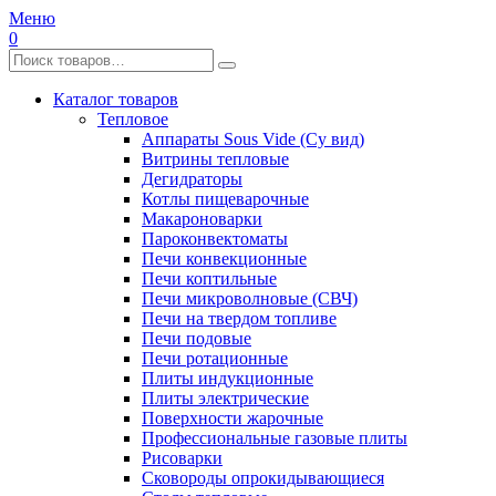
Меню
0
Каталог товаров
Тепловое
Аппараты Sous Vide (Су вид)
Витрины тепловые
Дегидраторы
Котлы пищеварочные
Макароноварки
Пароконвектоматы
Печи конвекционные
Печи коптильные
Печи микроволновые (СВЧ)
Печи на твердом топливе
Печи подовые
Печи ротационные
Плиты индукционные
Плиты электрические
Поверхности жарочные
Профессиональные газовые плиты
Рисоварки
Сковороды опрокидывающиеся