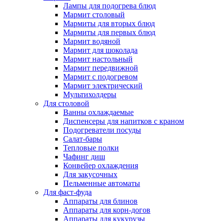
Лампы для подогрева блюд
Мармит столовый
Мармиты для вторых блюд
Мармиты для первых блюд
Мармит водяной
Мармит для шоколада
Мармит настольный
Мармит передвижной
Мармит с подогревом
Мармит электрический
Мультихолдеры
Для столовой
Ванны охлаждаемые
Диспенсеры для напитков с краном
Подогреватели посуды
Салат-бары
Тепловые полки
Чафинг диш
Конвейер охлаждения
Для закусочных
Пельменные автоматы
Для фаст-фуда
Аппараты для блинов
Аппараты для корн-догов
Аппараты для кукурузы