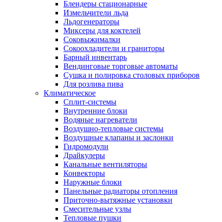
Блендеры стационарные
Измельчители льда
Льдогенераторы
Миксеры для коктелей
Соковыжималки
Сокоохладители и граниторы
Барный инвентарь
Вендинговые торговые автоматы
Сушка и полировка столовых приборов
Для розлива пива
Климатическое
Сплит-системы
Внутренние блоки
Водяные нагреватели
Воздушно-тепловые системы
Воздушные клапаны и заслонки
Гидромодули
Драйкулеры
Канальные вентиляторы
Конвекторы
Наружные блоки
Панельные радиаторы отопления
Приточно-вытяжные установки
Смесительные узлы
Тепловые пушки