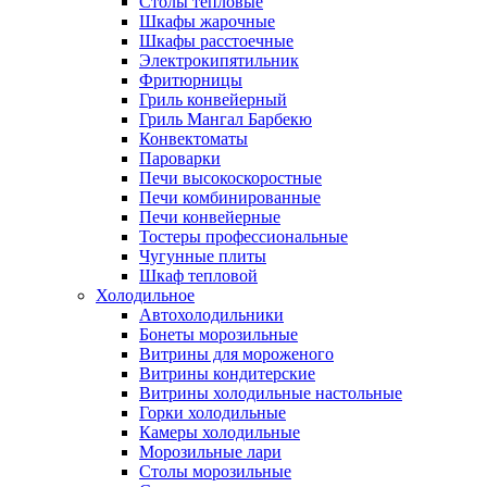
Столы тепловые
Шкафы жарочные
Шкафы расстоечные
Электрокипятильник
Фритюрницы
Гриль конвейерный
Гриль Мангал Барбекю
Конвектоматы
Пароварки
Печи высокоскоростные
Печи комбинированные
Печи конвейерные
Тостеры профессиональные
Чугунные плиты
Шкаф тепловой
Холодильное
Автохолодильники
Бонеты морозильные
Витрины для мороженого
Витрины кондитерские
Витрины холодильные настольные
Горки холодильные
Камеры холодильные
Морозильные лари
Столы морозильные