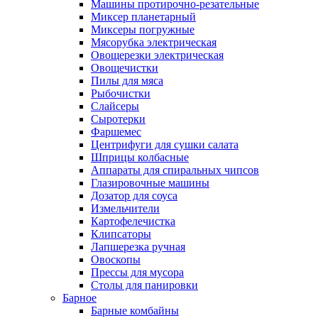
Машины протирочно-резательные
Миксер планетарный
Миксеры погружные
Мясорубка электрическая
Овощерезки электрическая
Овощечистки
Пилы для мяса
Рыбочистки
Слайсеры
Сыротерки
Фаршемес
Центрифуги для сушки салата
Шприцы колбасные
Аппараты для спиральных чипсов
Глазировочные машины
Дозатор для соуса
Измельчители
Картофелечистка
Клипсаторы
Лапшерезка ручная
Овоскопы
Прессы для мусора
Столы для панировки
Барное
Барные комбайны