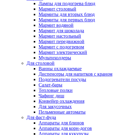
Лампы для подогрева блюд
Мармит столовый
Мармиты для вторых блюд
Мармиты для первых блюд
Мармит водяной
Мармит для шоколада
Мармит настольный
Мармит передвижной
Мармит с подогревом
Мармит электрический
Мультихолдеры
Для столовой
Ванны охлаждаемые
Диспенсеры для напитков с краном
Подогреватели посуды
Салат-бары
Тепловые полки
Чафинг диш
Конвейер охлаждения
Для закусочных
Пельменные автоматы
Для фаст-фуда
Аппараты для блинов
Аппараты для корн-догов
Аппараты для кукурузы