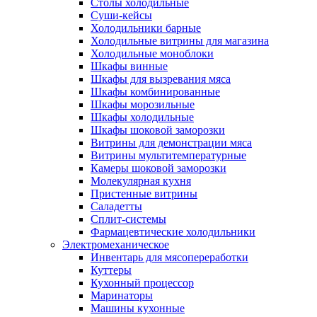
Столы холодильные
Суши-кейсы
Холодильники барные
Холодильные витрины для магазина
Холодильные моноблоки
Шкафы винные
Шкафы для вызревания мяса
Шкафы комбинированные
Шкафы морозильные
Шкафы холодильные
Шкафы шоковой заморозки
Витрины для демонстрации мяса
Витрины мультитемпературные
Камеры шоковой заморозки
Молекулярная кухня
Пристенные витрины
Саладетты
Сплит-системы
Фармацевтические холодильники
Электромеханическое
Инвентарь для мясопереработки
Куттеры
Кухонный процессор
Маринаторы
Машины кухонные