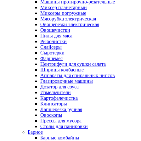
Машины протирочно-резательные
Миксер планетарный
Миксеры погружные
Мясорубка электрическая
Овощерезки электрическая
Овощечистки
Пилы для мяса
Рыбочистки
Слайсеры
Сыротерки
Фаршемес
Центрифуги для сушки салата
Шприцы колбасные
Аппараты для спиральных чипсов
Глазировочные машины
Дозатор для соуса
Измельчители
Картофелечистка
Клипсаторы
Лапшерезка ручная
Овоскопы
Прессы для мусора
Столы для панировки
Барное
Барные комбайны