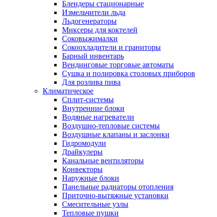
Блендеры стационарные
Измельчители льда
Льдогенераторы
Миксеры для коктелей
Соковыжималки
Сокоохладители и граниторы
Барный инвентарь
Вендинговые торговые автоматы
Сушка и полировка столовых приборов
Для розлива пива
Климатическое
Сплит-системы
Внутренние блоки
Водяные нагреватели
Воздушно-тепловые системы
Воздушные клапаны и заслонки
Гидромодули
Драйкулеры
Канальные вентиляторы
Конвекторы
Наружные блоки
Панельные радиаторы отопления
Приточно-вытяжные установки
Смесительные узлы
Тепловые пушки