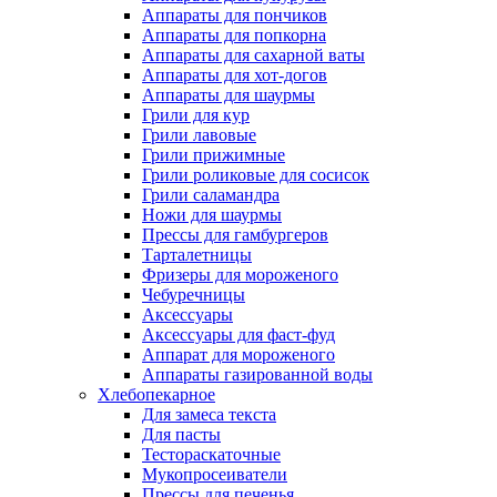
Аппараты для пончиков
Аппараты для попкорна
Аппараты для сахарной ваты
Аппараты для хот-догов
Аппараты для шаурмы
Грили для кур
Грили лавовые
Грили прижимные
Грили роликовые для сосисок
Грили саламандра
Ножи для шаурмы
Прессы для гамбургеров
Тарталетницы
Фризеры для мороженого
Чебуречницы
Аксессуары
Аксессуары для фаст-фуд
Аппарат для мороженого
Аппараты газированной воды
Хлебопекарное
Для замеса текста
Для пасты
Тестораскаточные
Мукопросеиватели
Прессы для печенья