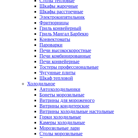
Столы тепловые
Шкафы жарочные
Шкафы расстоечные
Электрокипятильник
Фритюрницы
Гриль конвейерный
Гриль Мангал Барбекю
Конвектоматы
Пароварки
Печи высокоскоростные
Печи комбинированные
Печи конвейерные
Тостеры профессиональные
Чугунные плиты
Шкаф тепловой
Холодильное
Автохолодильники
Бонеты морозильные
Витрины для мороженого
Витрины кондитерские
Витрины холодильные настольные
Горки холодильные
Камеры холодильные
Морозильные лари
Столы морозильные