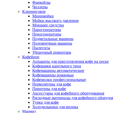
Фанкойлы
Чиллеры
Клининговое
Минимойки
Мойки высокого давления
Моющие средства
Парогенераторы
Пеногенераторы
Подметальные машины
Поломоечные машины
Пылесосы
Уборочный инвентарь
Кофейное
Аппараты для приготовления кофе на песке
Кофеварки капельного типа
Кофемашины автоматические
Кофемашины рожковые
Кофемолки профессиональные
Перколяторы для кофе
Принтеры для кофе
Аксессуары для кофейного оборудования
Расходные материалы для кофейного оборудо
Турки для кофе
Холодильники для молока
Мармит