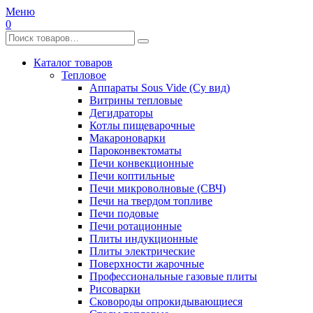
Меню
0
Каталог товаров
Тепловое
Аппараты Sous Vide (Су вид)
Витрины тепловые
Дегидраторы
Котлы пищеварочные
Макароноварки
Пароконвектоматы
Печи конвекционные
Печи коптильные
Печи микроволновые (СВЧ)
Печи на твердом топливе
Печи подовые
Печи ротационные
Плиты индукционные
Плиты электрические
Поверхности жарочные
Профессиональные газовые плиты
Рисоварки
Сковороды опрокидывающиеся