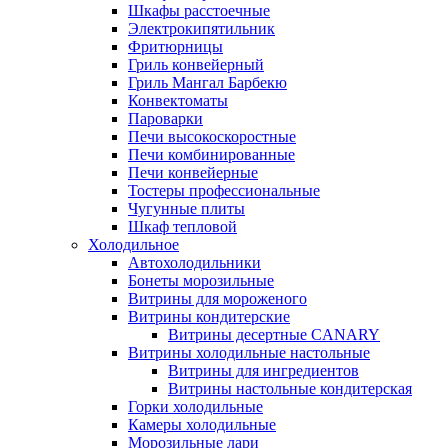
Шкафы расстоечные
Электрокипятильник
Фритюрницы
Гриль конвейерный
Гриль Мангал Барбекю
Конвектоматы
Пароварки
Печи высокоскоростные
Печи комбинированные
Печи конвейерные
Тостеры профессиональные
Чугунные плиты
Шкаф тепловой
Холодильное
Автохолодильники
Бонеты морозильные
Витрины для мороженого
Витрины кондитерские
Витрины десертные CANARY
Витрины холодильные настольные
Витрины для ингредиентов
Витрины настольные кондитерская
Горки холодильные
Камеры холодильные
Морозильные лари