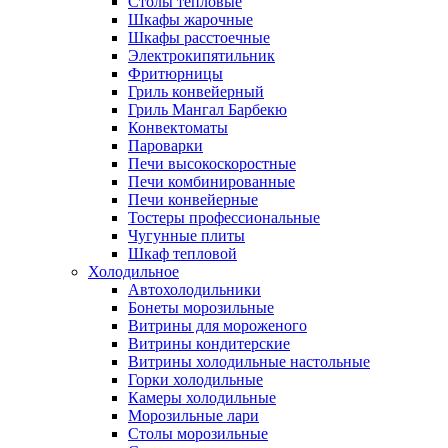
Столы тепловые
Шкафы жарочные
Шкафы расстоечные
Электрокипятильник
Фритюрницы
Гриль конвейерный
Гриль Мангал Барбекю
Конвектоматы
Пароварки
Печи высокоскоростные
Печи комбинированные
Печи конвейерные
Тостеры профессиональные
Чугунные плиты
Шкаф тепловой
Холодильное
Автохолодильники
Бонеты морозильные
Витрины для мороженого
Витрины кондитерские
Витрины холодильные настольные
Горки холодильные
Камеры холодильные
Морозильные лари
Столы морозильные