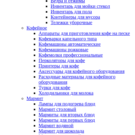
Ведра и отжимы
Инвентарь для мойки стекол
Инвентарь для пола
Контейнеры для мусора
Тележки уборочные
Кофейное
Аппараты для приготовления кофе на песке
Кофеварки капельного типа
Кофемашины автоматические
Кофемашины рожковые
Кофемолки профессиональные
Перколяторы для кофе
Принтеры для кофе
Аксессуары для кофейного оборудования
Расходные материалы для кофейного
оборудования
Турки для кофе
Холодильники для молока
Мармит
Лампы для подогрева блюд
Мармит столовый
Мармиты для вторых блюд
Мармиты для первых блюд
Мармит водяной
Мармит для шоколада