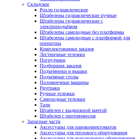
Складское
Рохли гидравлические
Штабелеры гидравлические ручные
Штабелеры гидравлические с
электроподъёмом
Штабелеры самоходные без платформы
Штабелеры самоходные с платформой для
оператора
Комплектовщики заказов
Лестничные тележки
Погрузчики
Подборщик заказов
Подъемники и вышки
Подъемные столы
Поломоечные машины
Ричтраки
Ручные тележки
Самоходные тележки
Тали
Штабелер с выдвижной мачтой
Штабелер с противовесом
Запасные части
Аксессуары для пароконвектоматов
Аксессуары для теплового оборудования
Аксессуары для холодильного оборудования