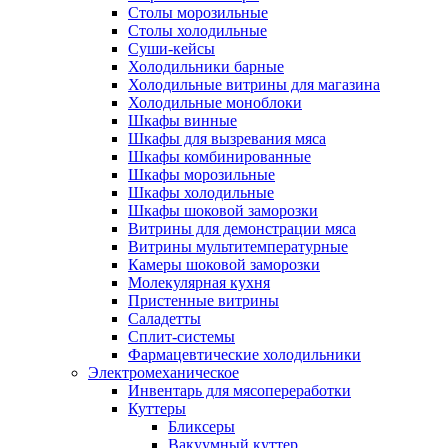
Столы морозильные
Столы холодильные
Суши-кейсы
Холодильники барные
Холодильные витрины для магазина
Холодильные моноблоки
Шкафы винные
Шкафы для вызревания мяса
Шкафы комбинированные
Шкафы морозильные
Шкафы холодильные
Шкафы шоковой заморозки
Витрины для демонстрации мяса
Витрины мультитемпературные
Камеры шоковой заморозки
Молекулярная кухня
Пристенные витрины
Саладетты
Сплит-системы
Фармацевтические холодильники
Электромеханическое
Инвентарь для мясопереработки
Куттеры
Бликсеры
Вакуумный куттер