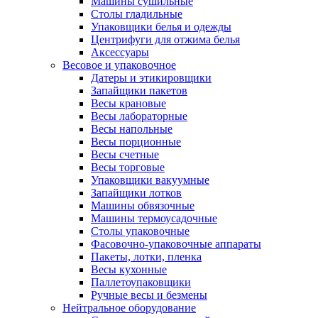
Машины сушильные
Столы гладильные
Упаковщики белья и одежды
Центрифуги для отжима белья
Аксессуары
Весовое и упаковочное
Датеры и этикировщики
Запайщики пакетов
Весы крановые
Весы лабораторные
Весы напольные
Весы порционные
Весы счетные
Весы торговые
Упаковщики вакуумные
Запайщики лотков
Машины обвязочные
Машины термоусадочные
Столы упаковочные
Фасовочно-упаковочные аппараты
Пакеты, лотки, пленка
Весы кухонные
Паллетоупаковщики
Ручные весы и безмены
Нейтральное оборудование