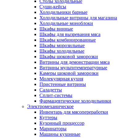
Столы холодильные
Суши-кейсы
Холодильники барные
Холодильные витрины для магазина
Холодильные моноблоки
Шкафы винные
Шкафы для вызревания мяса
Шкафы комбинированные
Шкафы морозильные
Шкафы холодильные
Шкафы шоковой заморозки
Витрины для демонстрации мяса
Витрины мультитемпературные
Камеры шоковой заморозки
Молекулярная кухня
Пристенные витрины
Саладетты
Сплит-системы
Фармацевтические холодильники
Электромеханическое
Инвентарь для мясопереработки
Куттеры
Кухонный процессор
Маринаторы
Машины кухонные