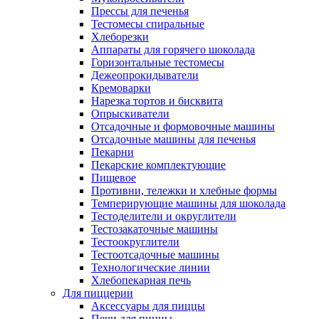
Прессы для печенья
Тестомесы спиральные
Хлеборезки
Аппараты для горячего шоколада
Горизонтальные тестомесы
Дежеопрокидыватели
Кремоварки
Нарезка тортов и бисквита
Опрыскиватели
Отсадочные и формовочные машины
Отсадочные машины для печенья
Пекарни
Пекарские комплектующие
Пищевое
Противни, тележки и хлебные формы
Темперирующие машины для шоколада
Тестоделители и округлители
Тестозакаточные машины
Тестоокруглители
Тестоотсадочные машины
Технологические линии
Хлебопекарная печь
Для пиццерии
Аксессуары для пиццы
Печи для пиццы