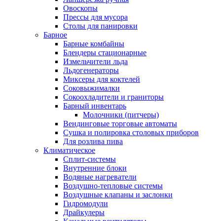
Овоскопы
Прессы для мусора
Столы для панировки
Барное
Барные комбайны
Блендеры стационарные
Измельчители льда
Льдогенераторы
Миксеры для коктелей
Соковыжималки
Сокоохладители и граниторы
Барный инвентарь
Молочники (питчеры)
Вендинговые торговые автоматы
Сушка и полировка столовых приборов
Для розлива пива
Климатическое
Сплит-системы
Внутренние блоки
Водяные нагреватели
Воздушно-тепловые системы
Воздушные клапаны и заслонки
Гидромодули
Драйкулеры