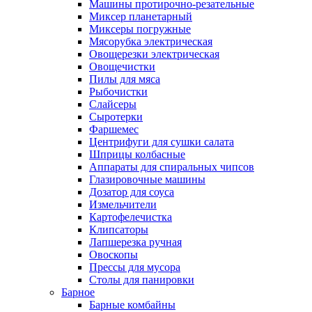
Машины протирочно-резательные
Миксер планетарный
Миксеры погружные
Мясорубка электрическая
Овощерезки электрическая
Овощечистки
Пилы для мяса
Рыбочистки
Слайсеры
Сыротерки
Фаршемес
Центрифуги для сушки салата
Шприцы колбасные
Аппараты для спиральных чипсов
Глазировочные машины
Дозатор для соуса
Измельчители
Картофелечистка
Клипсаторы
Лапшерезка ручная
Овоскопы
Прессы для мусора
Столы для панировки
Барное
Барные комбайны