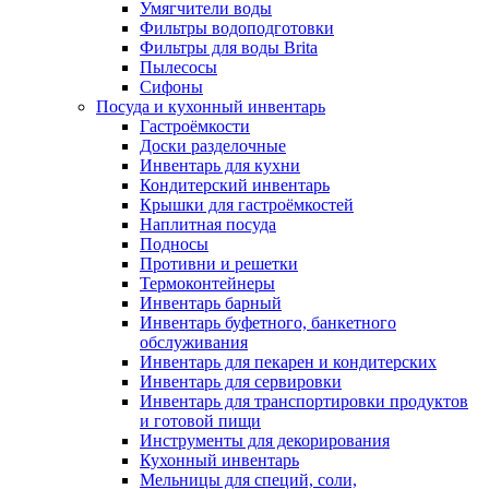
Умягчители воды
Фильтры водоподготовки
Фильтры для воды Brita
Пылесосы
Сифоны
Посуда и кухонный инвентарь
Гастроёмкости
Доски разделочные
Инвентарь для кухни
Кондитерский инвентарь
Крышки для гастроёмкостей
Наплитная посуда
Подносы
Противни и решетки
Термоконтейнеры
Инвентарь барный
Инвентарь буфетного, банкетного
обслуживания
Инвентарь для пекарен и кондитерских
Инвентарь для сервировки
Инвентарь для транспортировки продуктов
и готовой пищи
Инструменты для декорирования
Кухонный инвентарь
Мельницы для специй, соли,