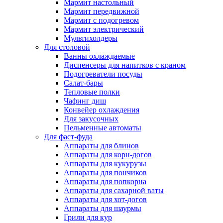
Мармит настольный
Мармит передвижной
Мармит с подогревом
Мармит электрический
Мультихолдеры
Для столовой
Ванны охлаждаемые
Диспенсеры для напитков с краном
Подогреватели посуды
Салат-бары
Тепловые полки
Чафинг диш
Конвейер охлаждения
Для закусочных
Пельменные автоматы
Для фаст-фуда
Аппараты для блинов
Аппараты для корн-догов
Аппараты для кукурузы
Аппараты для пончиков
Аппараты для попкорна
Аппараты для сахарной ваты
Аппараты для хот-догов
Аппараты для шаурмы
Грили для кур