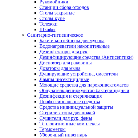
Рукомойники
Станции сбора отходов
Столы закрытые
Столы-купе
Тележки
Шкафы
Санитарно-гигиеническое
Баки и контейнеры для мусора
Водонагреватели накопительные
Дезинфекторы для рук
Дезинфицирующие средства (Антисептики)
Диспоузер для раковины
Дозаторы для мыла
Душирующие устройства, смесители
Лампы инсектицидные
Моющие средства для пароконвектоматов
Облучатель-рециркулятор бактерицидный
Дезинфекция и стерилизация
Профессиональные средства
Средства индивидуальной защиты
Стерилизаторы для ножей
Сушители для рук, фены
Тепловизионные комплексы
Термометры
Уборочный инвентарь