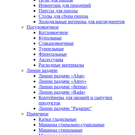
Инвентарь для пиццерий
Прессы для пиццы
Столы для сбора пиццы
Холодильные витрины для ингредиентов
Посудомоечное
Котломоечное
Купольные
Стаканомоечные
Туннельные
Фронтальные
Аксессуары
Расходные материалы
Линии раздачи
Линии раздачи «Abat»
Линии раздачи «Atesy»
Линии раздачи «Iterma»
Линии раздачи «Rada»
Контейнеры для овощей и сыпучих
продуктов
Линии раздачи "Радапро"
Прачечное
Катки гладильные
Машины стирально-сушильные
Машины стиральные