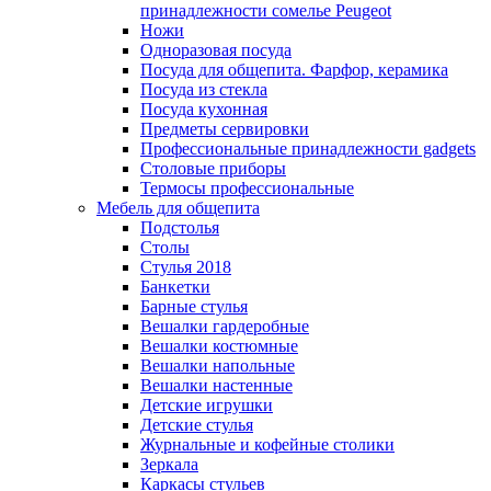
принадлежности сомелье Peugeot
Ножи
Одноразовая посуда
Посуда для общепита. Фарфор, керамика
Посуда из стекла
Посуда кухонная
Предметы сервировки
Профессиональные принадлежности gadgets
Столовые приборы
Термосы профессиональные
Мебель для общепита
Подстолья
Столы
Стулья 2018
Банкетки
Барные стулья
Вешалки гардеробные
Вешалки костюмные
Вешалки напольные
Вешалки настенные
Детские игрушки
Детские стулья
Журнальные и кофейные столики
Зеркала
Каркасы стульев