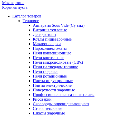
Моя корзина
Корзина пуста
Каталог товаров
Тепловое
Аппараты Sous Vide (Су вид)
Витрины тепловые
Дегидраторы
Котлы пищеварочные
Макароноварки
Пароконвектоматы
Печи конвекционные
Печи коптильные
Печи микроволновые (СВЧ)
Печи на твердом топливе
Печи подовые
Печи ротационные
Плиты индукционные
Плиты электрические
Поверхности жарочные
Профессиональные газовые плиты
Рисоварки
Сковороды опрокидывающиеся
Столы тепловые
Шкафы жарочные