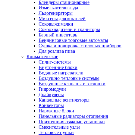
Блендеры стационарные
Измельчители льда
Льдогенераторы
Миксеры для коктелей
Соковыжималки
Сокоохладители и граниторы
Барный инвентарь
Вендинговые торговые автоматы
Сушка и полировка столовых приборов
Для розлива пива
Климатическое
Сплит-системы
Внутренние блоки
Водяные нагреватели
Воздушно-тепловые системы
Воздушные клапаны и заслонки
Гидромодули
Драйкулеры
Канальные вентиляторы
Конвекторы
Наружные блоки
Панельные радиаторы отопления
Приточно-вытяжные установки
Смесительные узлы
Тепловые пушки