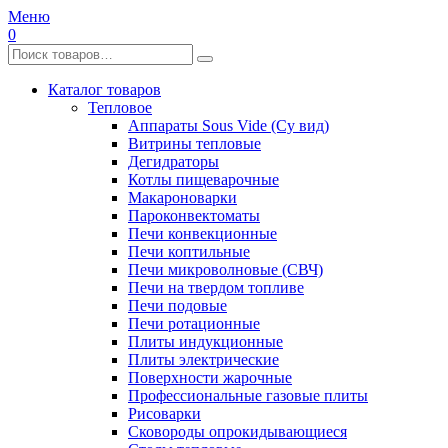
Меню
0
Каталог товаров
Тепловое
Аппараты Sous Vide (Су вид)
Витрины тепловые
Дегидраторы
Котлы пищеварочные
Макароноварки
Пароконвектоматы
Печи конвекционные
Печи коптильные
Печи микроволновые (СВЧ)
Печи на твердом топливе
Печи подовые
Печи ротационные
Плиты индукционные
Плиты электрические
Поверхности жарочные
Профессиональные газовые плиты
Рисоварки
Сковороды опрокидывающиеся