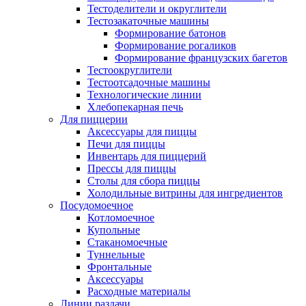
Тестоделители и округлители
Тестозакаточные машины
Формирование батонов
Формирование рогаликов
Формирование французских багетов
Тестоокруглители
Тестоотсадочные машины
Технологические линии
Хлебопекарная печь
Для пиццерии
Аксессуары для пиццы
Печи для пиццы
Инвентарь для пиццерий
Прессы для пиццы
Столы для сбора пиццы
Холодильные витрины для ингредиентов
Посудомоечное
Котломоечное
Купольные
Стаканомоечные
Туннельные
Фронтальные
Аксессуары
Расходные материалы
Линии раздачи