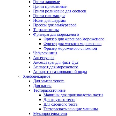
Грили лавовые
Грили прижимные
Грили роликовые для сосисок
Грили саламандра
Ножи для шаурмы
Прессы для гамбургеров
Тарталетницы
Фризеры для мороженого
Фризер для жареного мороженого
Фризер для мягкого мороженого
Фризер мороженого с помпой
Чебуречницы
Аксессуары
Аксессуары для фаст-фуд
Аппарат для мороженого
Аппараты газированной воды
Хлебопекарное
Для замеса текста
Для пасты
Тестораскаточные
Машины для производства пасты
Для крутого теста
Для слоеного теста
Тестораскатывающие машины
Мукопросеиватели