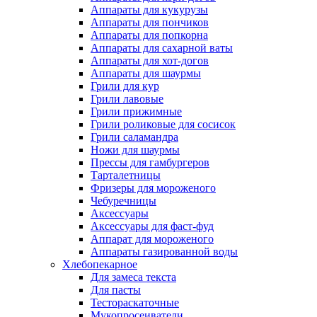
Аппараты для кукурузы
Аппараты для пончиков
Аппараты для попкорна
Аппараты для сахарной ваты
Аппараты для хот-догов
Аппараты для шаурмы
Грили для кур
Грили лавовые
Грили прижимные
Грили роликовые для сосисок
Грили саламандра
Ножи для шаурмы
Прессы для гамбургеров
Тарталетницы
Фризеры для мороженого
Чебуречницы
Аксессуары
Аксессуары для фаст-фуд
Аппарат для мороженого
Аппараты газированной воды
Хлебопекарное
Для замеса текста
Для пасты
Тестораскаточные
Мукопросеиватели