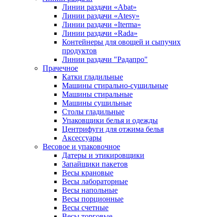
Линии раздачи «Abat»
Линии раздачи «Atesy»
Линии раздачи «Iterma»
Линии раздачи «Rada»
Контейнеры для овощей и сыпучих
продуктов
Линии раздачи "Радапро"
Прачечное
Катки гладильные
Машины стирально-сушильные
Машины стиральные
Машины сушильные
Столы гладильные
Упаковщики белья и одежды
Центрифуги для отжима белья
Аксессуары
Весовое и упаковочное
Датеры и этикировщики
Запайщики пакетов
Весы крановые
Весы лабораторные
Весы напольные
Весы порционные
Весы счетные
Весы торговые