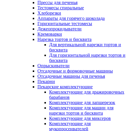
Прессы для печенья
Тестомесы спиральные
Хлеборезки
Аппараты для горячего шоколада
Горизонтальные тестомесы
Дежеопрокидыватели
Кремоварки
Нарезка тортов и бисквита
Для вертикальной нарезки тортов и
бисквита
Для горизонтальной нарезки тортов и
бисквита
Опрыскиватели
Отсадочные и формовочные машины
Отсадочные машины для печенья
Пекарни
Пекарские комплектующие
Комплектующие для дражировочных
барабанов
Комплектующие для лапшерезок
Комплектующие для машин для
нарезки тортов и бисквита
Комплектующие для миксеров
Комплектующие для
мукопросеивателей