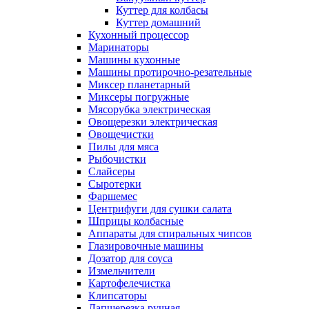
Куттер для колбасы
Куттер домашний
Кухонный процессор
Маринаторы
Машины кухонные
Машины протирочно-резательные
Миксер планетарный
Миксеры погружные
Мясорубка электрическая
Овощерезки электрическая
Овощечистки
Пилы для мяса
Рыбочистки
Слайсеры
Сыротерки
Фаршемес
Центрифуги для сушки салата
Шприцы колбасные
Аппараты для спиральных чипсов
Глазировочные машины
Дозатор для соуса
Измельчители
Картофелечистка
Клипсаторы
Лапшерезка ручная