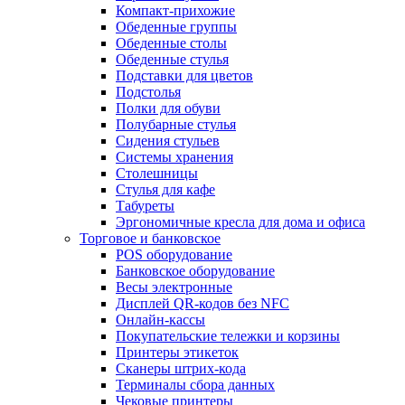
Компакт-прихожие
Обеденные группы
Обеденные столы
Обеденные стулья
Подставки для цветов
Подстолья
Полки для обуви
Полубарные стулья
Сидения стульев
Системы хранения
Столешницы
Стулья для кафе
Табуреты
Эргономичные кресла для дома и офиса
Торговое и банковское
POS оборудование
Банковское оборудование
Весы электронные
Дисплей QR-кодов без NFC
Онлайн-кассы
Покупательские тележки и корзины
Принтеры этикеток
Сканеры штрих-кода
Терминалы сбора данных
Чековые принтеры