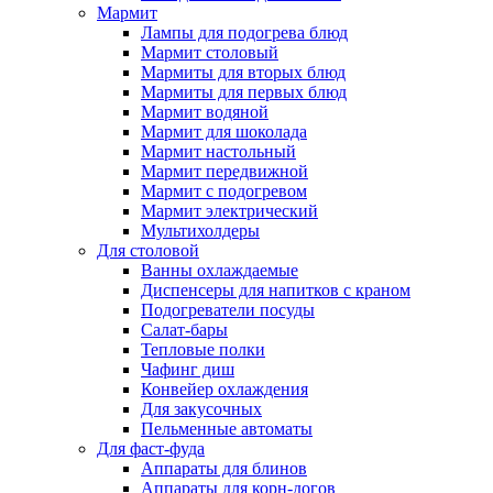
Мармит
Лампы для подогрева блюд
Мармит столовый
Мармиты для вторых блюд
Мармиты для первых блюд
Мармит водяной
Мармит для шоколада
Мармит настольный
Мармит передвижной
Мармит с подогревом
Мармит электрический
Мультихолдеры
Для столовой
Ванны охлаждаемые
Диспенсеры для напитков с краном
Подогреватели посуды
Салат-бары
Тепловые полки
Чафинг диш
Конвейер охлаждения
Для закусочных
Пельменные автоматы
Для фаст-фуда
Аппараты для блинов
Аппараты для корн-догов