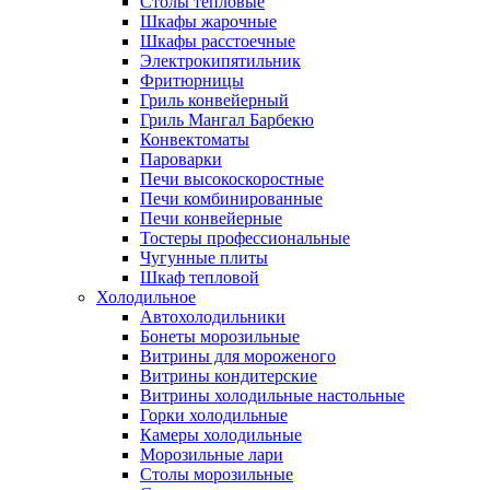
Столы тепловые
Шкафы жарочные
Шкафы расстоечные
Электрокипятильник
Фритюрницы
Гриль конвейерный
Гриль Мангал Барбекю
Конвектоматы
Пароварки
Печи высокоскоростные
Печи комбинированные
Печи конвейерные
Тостеры профессиональные
Чугунные плиты
Шкаф тепловой
Холодильное
Автохолодильники
Бонеты морозильные
Витрины для мороженого
Витрины кондитерские
Витрины холодильные настольные
Горки холодильные
Камеры холодильные
Морозильные лари
Столы морозильные