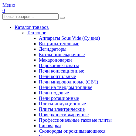
Меню
0
Каталог товаров
Тепловое
Аппараты Sous Vide (Су вид)
Витрины тепловые
Дегидраторы
Котлы пищеварочные
Макароноварки
Пароконвектоматы
Печи конвекционные
Печи коптильные
Печи микроволновые (СВЧ)
Печи на твердом топливе
Печи подовые
Печи ротационные
Плиты индукционные
Плиты электрические
Поверхности жарочные
Профессиональные газовые плиты
Рисоварки
Сковороды опрокидывающиеся