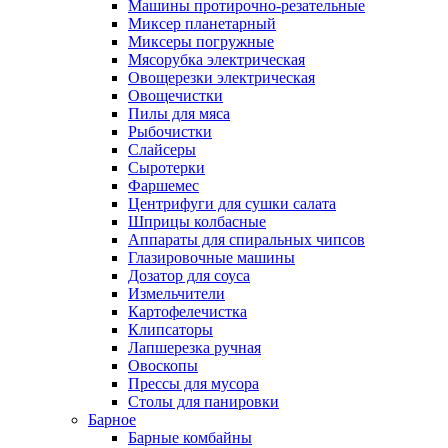
Машины протирочно-резательные
Миксер планетарный
Миксеры погружные
Мясорубка электрическая
Овощерезки электрическая
Овощечистки
Пилы для мяса
Рыбочистки
Слайсеры
Сыротерки
Фаршемес
Центрифуги для сушки салата
Шприцы колбасные
Аппараты для спиральных чипсов
Глазировочные машины
Дозатор для соуса
Измельчители
Картофелечистка
Клипсаторы
Лапшерезка ручная
Овоскопы
Прессы для мусора
Столы для панировки
Барное
Барные комбайны