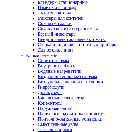
Блендеры стационарные
Измельчители льда
Льдогенераторы
Миксеры для коктелей
Соковыжималки
Сокоохладители и граниторы
Барный инвентарь
Вендинговые торговые автоматы
Сушка и полировка столовых приборов
Для розлива пива
Климатическое
Сплит-системы
Внутренние блоки
Водяные нагреватели
Воздушно-тепловые системы
Воздушные клапаны и заслонки
Гидромодули
Драйкулеры
Канальные вентиляторы
Конвекторы
Наружные блоки
Панельные радиаторы отопления
Приточно-вытяжные установки
Смесительные узлы
Тепловые пушки