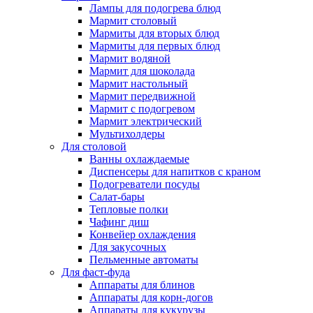
Лампы для подогрева блюд
Мармит столовый
Мармиты для вторых блюд
Мармиты для первых блюд
Мармит водяной
Мармит для шоколада
Мармит настольный
Мармит передвижной
Мармит с подогревом
Мармит электрический
Мультихолдеры
Для столовой
Ванны охлаждаемые
Диспенсеры для напитков с краном
Подогреватели посуды
Салат-бары
Тепловые полки
Чафинг диш
Конвейер охлаждения
Для закусочных
Пельменные автоматы
Для фаст-фуда
Аппараты для блинов
Аппараты для корн-догов
Аппараты для кукурузы