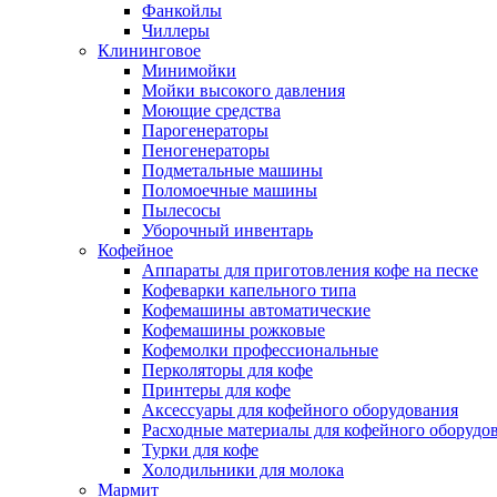
Фанкойлы
Чиллеры
Клининговое
Минимойки
Мойки высокого давления
Моющие средства
Парогенераторы
Пеногенераторы
Подметальные машины
Поломоечные машины
Пылесосы
Уборочный инвентарь
Кофейное
Аппараты для приготовления кофе на песке
Кофеварки капельного типа
Кофемашины автоматические
Кофемашины рожковые
Кофемолки профессиональные
Перколяторы для кофе
Принтеры для кофе
Аксессуары для кофейного оборудования
Расходные материалы для кофейного оборудо
Турки для кофе
Холодильники для молока
Мармит