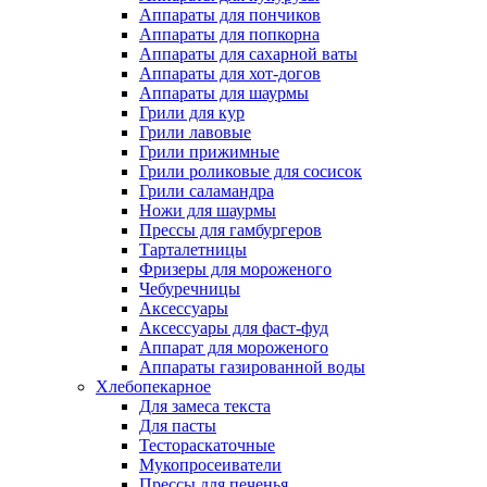
Аппараты для пончиков
Аппараты для попкорна
Аппараты для сахарной ваты
Аппараты для хот-догов
Аппараты для шаурмы
Грили для кур
Грили лавовые
Грили прижимные
Грили роликовые для сосисок
Грили саламандра
Ножи для шаурмы
Прессы для гамбургеров
Тарталетницы
Фризеры для мороженого
Чебуречницы
Аксессуары
Аксессуары для фаст-фуд
Аппарат для мороженого
Аппараты газированной воды
Хлебопекарное
Для замеса текста
Для пасты
Тестораскаточные
Мукопросеиватели
Прессы для печенья