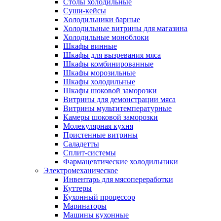
Столы холодильные
Суши-кейсы
Холодильники барные
Холодильные витрины для магазина
Холодильные моноблоки
Шкафы винные
Шкафы для вызревания мяса
Шкафы комбинированные
Шкафы морозильные
Шкафы холодильные
Шкафы шоковой заморозки
Витрины для демонстрации мяса
Витрины мультитемпературные
Камеры шоковой заморозки
Молекулярная кухня
Пристенные витрины
Саладетты
Сплит-системы
Фармацевтические холодильники
Электромеханическое
Инвентарь для мясопереработки
Куттеры
Кухонный процессор
Маринаторы
Машины кухонные