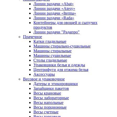
Линии раздачи «Abat»
Линии раздачи «Atesy»
Линии раздачи «Iterma»
Линии раздачи «Rada»
Контейнеры для овощей и сыпучих
продуктов
Линии раздачи "Радапро"
Прачечное
Катки гладильные
Машины стирально-сушильные
Машины стиральные
Машины сушильные
Столы гладильные
Упаковщики белья и одежды
Центрифуги для отжима белья
Аксессуары
Весовое и упаковочное
Датеры и этикировщики
Запайщики пакетов
Весы крановые
Весы лабораторные
Весы напольные
Весы порционные
Весы счетные
Весы торговые