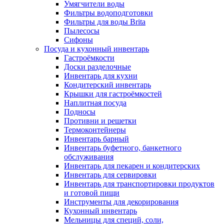
Умягчители воды
Фильтры водоподготовки
Фильтры для воды Brita
Пылесосы
Сифоны
Посуда и кухонный инвентарь
Гастроёмкости
Доски разделочные
Инвентарь для кухни
Кондитерский инвентарь
Крышки для гастроёмкостей
Наплитная посуда
Подносы
Противни и решетки
Термоконтейнеры
Инвентарь барный
Инвентарь буфетного, банкетного
обслуживания
Инвентарь для пекарен и кондитерских
Инвентарь для сервировки
Инвентарь для транспортировки продуктов
и готовой пищи
Инструменты для декорирования
Кухонный инвентарь
Мельницы для специй, соли,