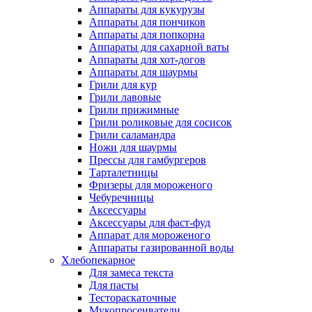
Аппараты для кукурузы
Аппараты для пончиков
Аппараты для попкорна
Аппараты для сахарной ваты
Аппараты для хот-догов
Аппараты для шаурмы
Грили для кур
Грили лавовые
Грили прижимные
Грили роликовые для сосисок
Грили саламандра
Ножи для шаурмы
Прессы для гамбургеров
Тарталетницы
Фризеры для мороженого
Чебуречницы
Аксессуары
Аксессуары для фаст-фуд
Аппарат для мороженого
Аппараты газированной воды
Хлебопекарное
Для замеса текста
Для пасты
Тестораскаточные
Мукопросеиватели