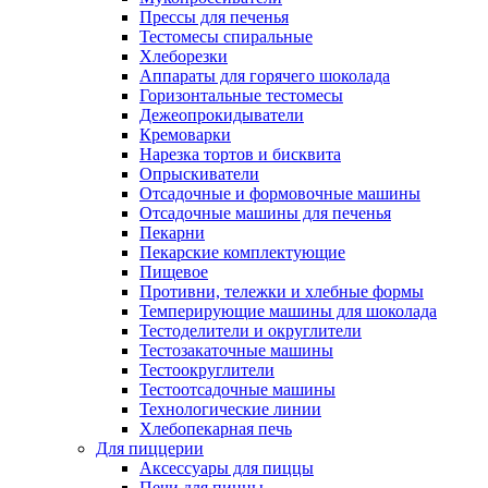
Прессы для печенья
Тестомесы спиральные
Хлеборезки
Аппараты для горячего шоколада
Горизонтальные тестомесы
Дежеопрокидыватели
Кремоварки
Нарезка тортов и бисквита
Опрыскиватели
Отсадочные и формовочные машины
Отсадочные машины для печенья
Пекарни
Пекарские комплектующие
Пищевое
Противни, тележки и хлебные формы
Темперирующие машины для шоколада
Тестоделители и округлители
Тестозакаточные машины
Тестоокруглители
Тестоотсадочные машины
Технологические линии
Хлебопекарная печь
Для пиццерии
Аксессуары для пиццы
Печи для пиццы