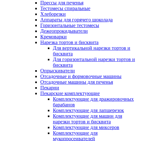
Прессы для печенья
Тестомесы спиральные
Хлеборезки
Аппараты для горячего шоколада
Горизонтальные тестомесы
Дежеопрокидыватели
Кремоварки
Нарезка тортов и бисквита
Для вертикальной нарезки тортов и
бисквита
Для горизонтальной нарезки тортов и
бисквита
Опрыскиватели
Отсадочные и формовочные машины
Отсадочные машины для печенья
Пекарни
Пекарские комплектующие
Комплектующие для дражировочных
барабанов
Комплектующие для лапшерезок
Комплектующие для машин для
нарезки тортов и бисквита
Комплектующие для миксеров
Комплектующие для
мукопросеивателей