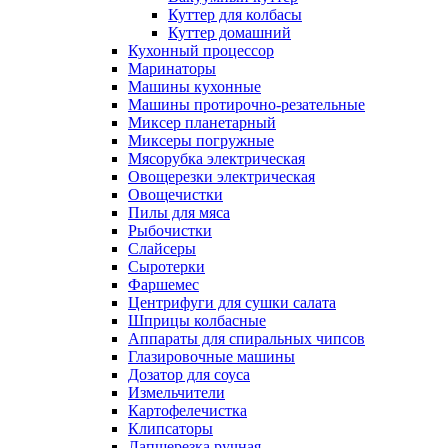
Куттер для колбасы
Куттер домашний
Кухонный процессор
Маринаторы
Машины кухонные
Машины протирочно-резательные
Миксер планетарный
Миксеры погружные
Мясорубка электрическая
Овощерезки электрическая
Овощечистки
Пилы для мяса
Рыбочистки
Слайсеры
Сыротерки
Фаршемес
Центрифуги для сушки салата
Шприцы колбасные
Аппараты для спиральных чипсов
Глазировочные машины
Дозатор для соуса
Измельчители
Картофелечистка
Клипсаторы
Лапшерезка ручная