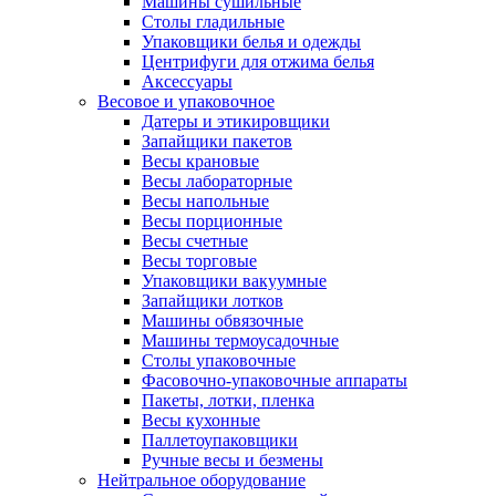
Машины сушильные
Столы гладильные
Упаковщики белья и одежды
Центрифуги для отжима белья
Аксессуары
Весовое и упаковочное
Датеры и этикировщики
Запайщики пакетов
Весы крановые
Весы лабораторные
Весы напольные
Весы порционные
Весы счетные
Весы торговые
Упаковщики вакуумные
Запайщики лотков
Машины обвязочные
Машины термоусадочные
Столы упаковочные
Фасовочно-упаковочные аппараты
Пакеты, лотки, пленка
Весы кухонные
Паллетоупаковщики
Ручные весы и безмены
Нейтральное оборудование