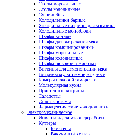
Столы морозильные
Столы холодильные
Суши-кейсы
Холодильники барные
Холодильные витрины для магазина
Холодильные моноблоки
Шкафы винные
Шкафы для вызревания мяса
Шкафы комбинированные
Шкафы морозильные
Шкафы холодильные
Шкафы шоковой заморозки
Витрины для демонстрации мяса
Витрины мультитемпературные
Камеры шоковой заморозки
Молекулярная кухня
Пристенные витрины
Саладетты
Сплит-системы
Фармацевтические холодильники
Электромеханическое
Инвентарь для мясопереработки
Куттеры
Бликсеры
Вакуумный куттер