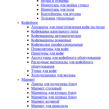
Ведра и отжимы
Инвентарь для мойки стекол
Инвентарь для пола
Контейнеры для мусора
Тележки уборочные
Кофейное
Аппараты для приготовления кофе на песке
Кофеварки капельного типа
Кофемашины автоматические
Кофемашины рожковые
Кофемолки профессиональные
Перколяторы для кофе
Принтеры для кофе
Аксессуары для кофейного оборудования
Расходные материалы для кофейного
оборудования
Турки для кофе
Холодильники для молока
Мармит
Лампы для подогрева блюд
Мармит столовый
Мармиты для вторых блюд
Мармиты для первых блюд
Мармит водяной
Мармит для шоколада