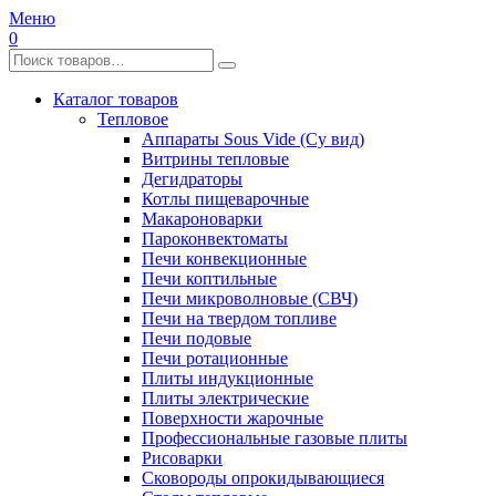
Меню
0
Каталог товаров
Тепловое
Аппараты Sous Vide (Су вид)
Витрины тепловые
Дегидраторы
Котлы пищеварочные
Макароноварки
Пароконвектоматы
Печи конвекционные
Печи коптильные
Печи микроволновые (СВЧ)
Печи на твердом топливе
Печи подовые
Печи ротационные
Плиты индукционные
Плиты электрические
Поверхности жарочные
Профессиональные газовые плиты
Рисоварки
Сковороды опрокидывающиеся