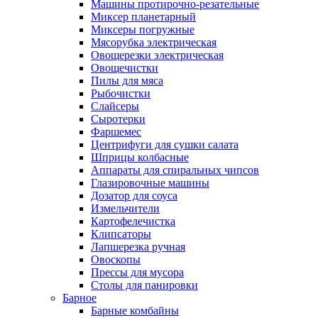
Машины протирочно-резательные
Миксер планетарный
Миксеры погружные
Мясорубка электрическая
Овощерезки электрическая
Овощечистки
Пилы для мяса
Рыбочистки
Слайсеры
Сыротерки
Фаршемес
Центрифуги для сушки салата
Шприцы колбасные
Аппараты для спиральных чипсов
Глазировочные машины
Дозатор для соуса
Измельчители
Картофелечистка
Клипсаторы
Лапшерезка ручная
Овоскопы
Прессы для мусора
Столы для панировки
Барное
Барные комбайны