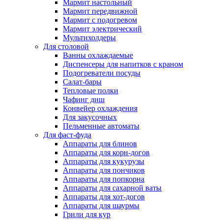
Мармит настольный
Мармит передвижной
Мармит с подогревом
Мармит электрический
Мультихолдеры
Для столовой
Ванны охлаждаемые
Диспенсеры для напитков с краном
Подогреватели посуды
Салат-бары
Тепловые полки
Чафинг диш
Конвейер охлаждения
Для закусочных
Пельменные автоматы
Для фаст-фуда
Аппараты для блинов
Аппараты для корн-догов
Аппараты для кукурузы
Аппараты для пончиков
Аппараты для попкорна
Аппараты для сахарной ваты
Аппараты для хот-догов
Аппараты для шаурмы
Грили для кур