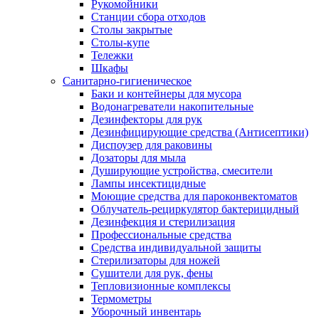
Рукомойники
Станции сбора отходов
Столы закрытые
Столы-купе
Тележки
Шкафы
Санитарно-гигиеническое
Баки и контейнеры для мусора
Водонагреватели накопительные
Дезинфекторы для рук
Дезинфицирующие средства (Антисептики)
Диспоузер для раковины
Дозаторы для мыла
Душирующие устройства, смесители
Лампы инсектицидные
Моющие средства для пароконвектоматов
Облучатель-рециркулятор бактерицидный
Дезинфекция и стерилизация
Профессиональные средства
Средства индивидуальной защиты
Стерилизаторы для ножей
Сушители для рук, фены
Тепловизионные комплексы
Термометры
Уборочный инвентарь