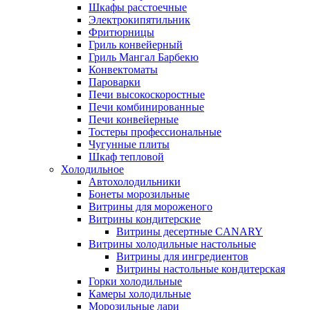
Шкафы расстоечные
Электрокипятильник
Фритюрницы
Гриль конвейерный
Гриль Мангал Барбекю
Конвектоматы
Пароварки
Печи высокоскоростные
Печи комбинированные
Печи конвейерные
Тостеры профессиональные
Чугунные плиты
Шкаф тепловой
Холодильное
Автохолодильники
Бонеты морозильные
Витрины для мороженого
Витрины кондитерские
Витрины десертные CANARY
Витрины холодильные настольные
Витрины для ингредиентов
Витрины настольные кондитерская
Горки холодильные
Камеры холодильные
Морозильные лари