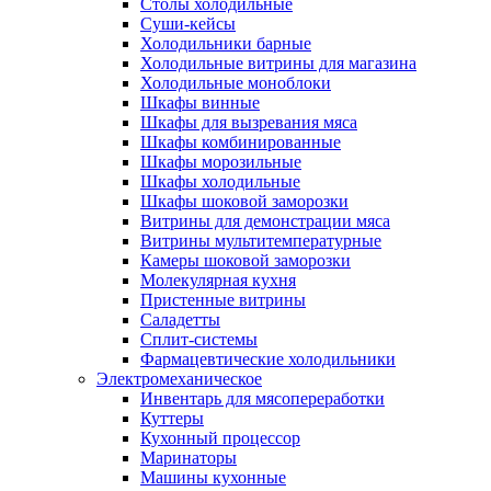
Столы холодильные
Суши-кейсы
Холодильники барные
Холодильные витрины для магазина
Холодильные моноблоки
Шкафы винные
Шкафы для вызревания мяса
Шкафы комбинированные
Шкафы морозильные
Шкафы холодильные
Шкафы шоковой заморозки
Витрины для демонстрации мяса
Витрины мультитемпературные
Камеры шоковой заморозки
Молекулярная кухня
Пристенные витрины
Саладетты
Сплит-системы
Фармацевтические холодильники
Электромеханическое
Инвентарь для мясопереработки
Куттеры
Кухонный процессор
Маринаторы
Машины кухонные