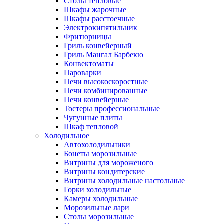
Столы тепловые
Шкафы жарочные
Шкафы расстоечные
Электрокипятильник
Фритюрницы
Гриль конвейерный
Гриль Мангал Барбекю
Конвектоматы
Пароварки
Печи высокоскоростные
Печи комбинированные
Печи конвейерные
Тостеры профессиональные
Чугунные плиты
Шкаф тепловой
Холодильное
Автохолодильники
Бонеты морозильные
Витрины для мороженого
Витрины кондитерские
Витрины холодильные настольные
Горки холодильные
Камеры холодильные
Морозильные лари
Столы морозильные