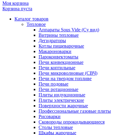
Моя корзина
Корзина пуста
Каталог товаров
Тепловое
Аппараты Sous Vide (Су вид)
Витрины тепловые
Дегидраторы
Котлы пищеварочные
Макароноварки
Пароконвектоматы
Печи конвекционные
Печи коптильные
Печи микроволновые (СВЧ)
Печи на твердом топливе
Печи подовые
Печи ротационные
Плиты индукционные
Плиты электрические
Поверхности жарочные
Профессиональные газовые плиты
Рисоварки
Сковороды опрокидывающиеся
Столы тепловые
Шкафы жарочные