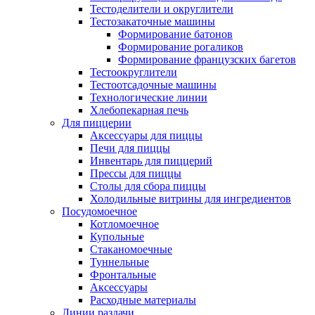
Тестоделители и округлители
Тестозакаточные машины
Формирование батонов
Формирование рогаликов
Формирование французских багетов
Тестоокруглители
Тестоотсадочные машины
Технологические линии
Хлебопекарная печь
Для пиццерии
Аксессуары для пиццы
Печи для пиццы
Инвентарь для пиццерий
Прессы для пиццы
Столы для сбора пиццы
Холодильные витрины для ингредиентов
Посудомоечное
Котломоечное
Купольные
Стаканомоечные
Туннельные
Фронтальные
Аксессуары
Расходные материалы
Линии раздачи