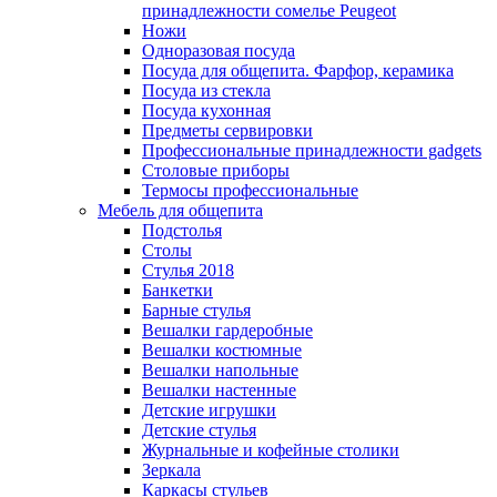
принадлежности сомелье Peugeot
Ножи
Одноразовая посуда
Посуда для общепита. Фарфор, керамика
Посуда из стекла
Посуда кухонная
Предметы сервировки
Профессиональные принадлежности gadgets
Столовые приборы
Термосы профессиональные
Мебель для общепита
Подстолья
Столы
Стулья 2018
Банкетки
Барные стулья
Вешалки гардеробные
Вешалки костюмные
Вешалки напольные
Вешалки настенные
Детские игрушки
Детские стулья
Журнальные и кофейные столики
Зеркала
Каркасы стульев