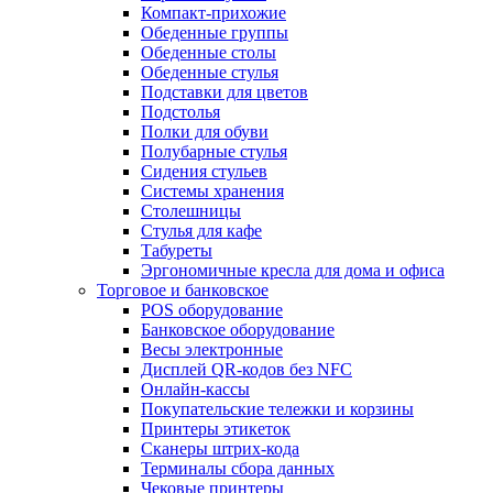
Компакт-прихожие
Обеденные группы
Обеденные столы
Обеденные стулья
Подставки для цветов
Подстолья
Полки для обуви
Полубарные стулья
Сидения стульев
Системы хранения
Столешницы
Стулья для кафе
Табуреты
Эргономичные кресла для дома и офиса
Торговое и банковское
POS оборудование
Банковское оборудование
Весы электронные
Дисплей QR-кодов без NFC
Онлайн-кассы
Покупательские тележки и корзины
Принтеры этикеток
Сканеры штрих-кода
Терминалы сбора данных
Чековые принтеры