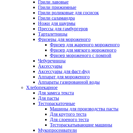
Грили лавовые
Грили прижимные
Грили роликовые для сосисок
Грили саламандра
Ножи для шаурмы
Прессы для гамбургеров
Тарталетницы
Фризеры для мороженого
Фризер для жареного мороженого
Фризер для мягкого мороженого
Фризер мороженого с помпой
Чебуречницы
Аксессуары
Аксессуары для фаст-фуд
Аппарат для мороженого
Аппараты газированной воды
Хлебопекарное
Для замеса текста
Для пасты
Тестораскаточные
Машины для производства пасты
Для крутого теста
Для слоеного теста
Тестораскатывающие машины
Мукопросеиватели