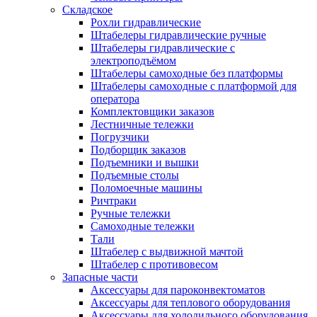
Складское
Рохли гидравлические
Штабелеры гидравлические ручные
Штабелеры гидравлические с
электроподъёмом
Штабелеры самоходные без платформы
Штабелеры самоходные с платформой для
оператора
Комплектовщики заказов
Лестничные тележки
Погрузчики
Подборщик заказов
Подъемники и вышки
Подъемные столы
Поломоечные машины
Ричтраки
Ручные тележки
Самоходные тележки
Тали
Штабелер с выдвижной мачтой
Штабелер с противовесом
Запасные части
Аксессуары для пароконвектоматов
Аксессуары для теплового оборудования
Аксессуары для холодильного оборудования