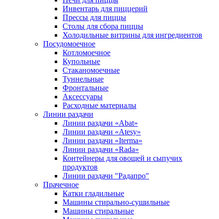
Инвентарь для пиццерий
Прессы для пиццы
Столы для сбора пиццы
Холодильные витрины для ингредиентов
Посудомоечное
Котломоечное
Купольные
Стаканомоечные
Туннельные
Фронтальные
Аксессуары
Расходные материалы
Линии раздачи
Линии раздачи «Abat»
Линии раздачи «Atesy»
Линии раздачи «Iterma»
Линии раздачи «Rada»
Контейнеры для овощей и сыпучих
продуктов
Линии раздачи "Радапро"
Прачечное
Катки гладильные
Машины стирально-сушильные
Машины стиральные