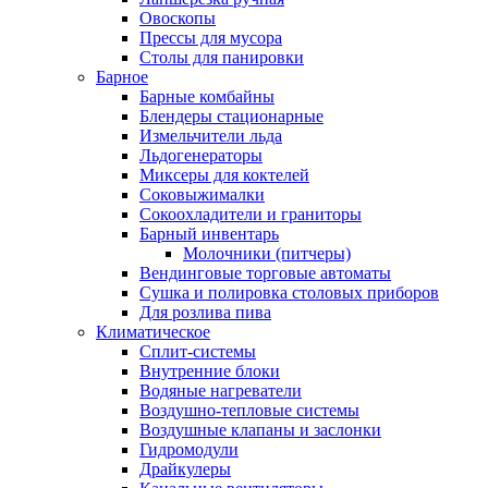
Овоскопы
Прессы для мусора
Столы для панировки
Барное
Барные комбайны
Блендеры стационарные
Измельчители льда
Льдогенераторы
Миксеры для коктелей
Соковыжималки
Сокоохладители и граниторы
Барный инвентарь
Молочники (питчеры)
Вендинговые торговые автоматы
Сушка и полировка столовых приборов
Для розлива пива
Климатическое
Сплит-системы
Внутренние блоки
Водяные нагреватели
Воздушно-тепловые системы
Воздушные клапаны и заслонки
Гидромодули
Драйкулеры