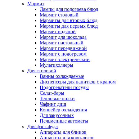
Мармит
Лампы для подогрева блюд
Мармит столовый
Мармиты для вторых блюд
Мармиты для первых блюд
Мармит водяной
Мармит для шоколада
Мармит настольный
Мармит передвижной
Мармит с подогревом
Мармит электрический
Мультихолдеры
Для столовой
Ванны охлаждаемые
Диспенсеры для напитков с краном
Подогреватели посуды
Салат-бары
Тепловые полки
Чафинг диш
Конвейер охлаждения
Для закусочных
Пельменные автоматы
Для фаст-фуда
Аппараты для блинов
Аппараты для корн-догов