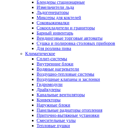
Блендеры стационарные
Измельчители льда
Льдогенераторы
Миксеры для коктелей
Соковыжималки
Сокоохладители и граниторы
Барный инвентарь
Вендинговые торговые автоматы
Сушка и полировка столовых приборов
Для розлива пива
Климатическое
Сплит-системы
Внутренние блоки
Водяные нагреватели
Воздушно-тепловые системы
Воздушные клапаны и заслонки
Гидромодули
Драйкулеры
Канальные вентиляторы
Конвекторы
Наружные блоки
Панельные радиаторы отопления
Приточно-вытяжные установки
Смесительные узлы
Тепловые пушки