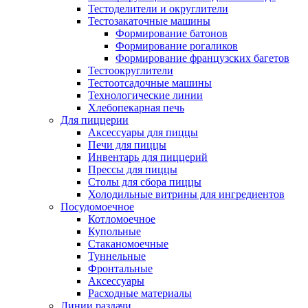
Тестоделители и округлители
Тестозакаточные машины
Формирование батонов
Формирование рогаликов
Формирование французских багетов
Тестоокруглители
Тестоотсадочные машины
Технологические линии
Хлебопекарная печь
Для пиццерии
Аксессуары для пиццы
Печи для пиццы
Инвентарь для пиццерий
Прессы для пиццы
Столы для сбора пиццы
Холодильные витрины для ингредиентов
Посудомоечное
Котломоечное
Купольные
Стаканомоечные
Туннельные
Фронтальные
Аксессуары
Расходные материалы
Линии раздачи