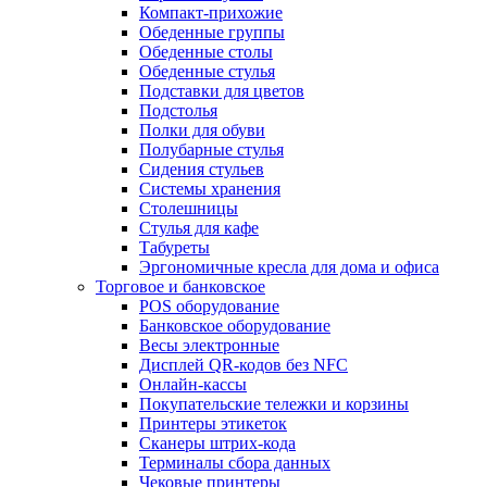
Компакт-прихожие
Обеденные группы
Обеденные столы
Обеденные стулья
Подставки для цветов
Подстолья
Полки для обуви
Полубарные стулья
Сидения стульев
Системы хранения
Столешницы
Стулья для кафе
Табуреты
Эргономичные кресла для дома и офиса
Торговое и банковское
POS оборудование
Банковское оборудование
Весы электронные
Дисплей QR-кодов без NFC
Онлайн-кассы
Покупательские тележки и корзины
Принтеры этикеток
Сканеры штрих-кода
Терминалы сбора данных
Чековые принтеры