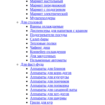
Мармит настольный
Мармит передвижной
Мармит с подогревом
Мармит электрический
Мультихолдеры
Для столовой
Ванны охлаждаемые
Диспенсеры для напитков с краном
Подогреватели посуды
Салат-бары
Тепловые полки
Чафинг диш
Конвейер охлаждения
Для закусочных
Пельменные автоматы
Для фаст-фуда
Аппараты для блинов
Аппараты для корн-догов
Аппараты для кукурузы
Аппараты для пончиков
Аппараты для попкорна
Аппараты для сахарной ваты
Аппараты для хот-догов
Аппараты для шаурмы
Грили для кур