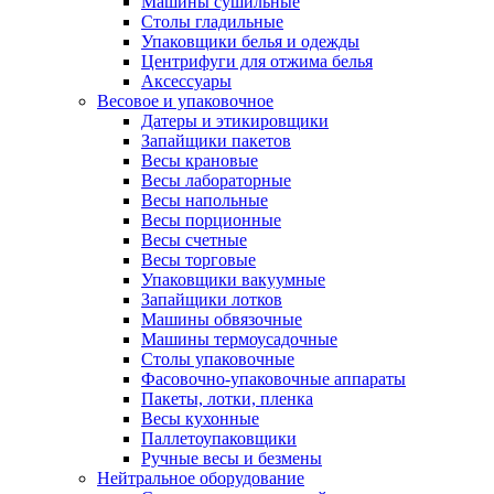
Машины сушильные
Столы гладильные
Упаковщики белья и одежды
Центрифуги для отжима белья
Аксессуары
Весовое и упаковочное
Датеры и этикировщики
Запайщики пакетов
Весы крановые
Весы лабораторные
Весы напольные
Весы порционные
Весы счетные
Весы торговые
Упаковщики вакуумные
Запайщики лотков
Машины обвязочные
Машины термоусадочные
Столы упаковочные
Фасовочно-упаковочные аппараты
Пакеты, лотки, пленка
Весы кухонные
Паллетоупаковщики
Ручные весы и безмены
Нейтральное оборудование