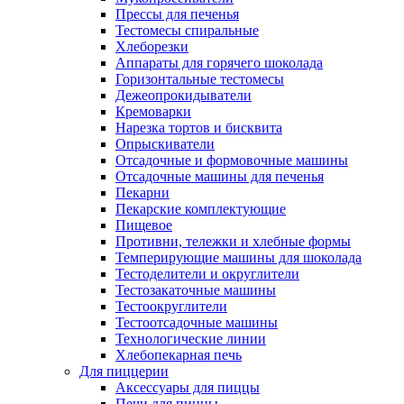
Прессы для печенья
Тестомесы спиральные
Хлеборезки
Аппараты для горячего шоколада
Горизонтальные тестомесы
Дежеопрокидыватели
Кремоварки
Нарезка тортов и бисквита
Опрыскиватели
Отсадочные и формовочные машины
Отсадочные машины для печенья
Пекарни
Пекарские комплектующие
Пищевое
Противни, тележки и хлебные формы
Темперирующие машины для шоколада
Тестоделители и округлители
Тестозакаточные машины
Тестоокруглители
Тестоотсадочные машины
Технологические линии
Хлебопекарная печь
Для пиццерии
Аксессуары для пиццы
Печи для пиццы