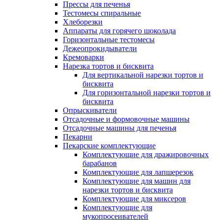
Прессы для печенья
Тестомесы спиральные
Хлеборезки
Аппараты для горячего шоколада
Горизонтальные тестомесы
Дежеопрокидыватели
Кремоварки
Нарезка тортов и бисквита
Для вертикальной нарезки тортов и
бисквита
Для горизонтальной нарезки тортов и
бисквита
Опрыскиватели
Отсадочные и формовочные машины
Отсадочные машины для печенья
Пекарни
Пекарские комплектующие
Комплектующие для дражировочных
барабанов
Комплектующие для лапшерезок
Комплектующие для машин для
нарезки тортов и бисквита
Комплектующие для миксеров
Комплектующие для
мукопросеивателей