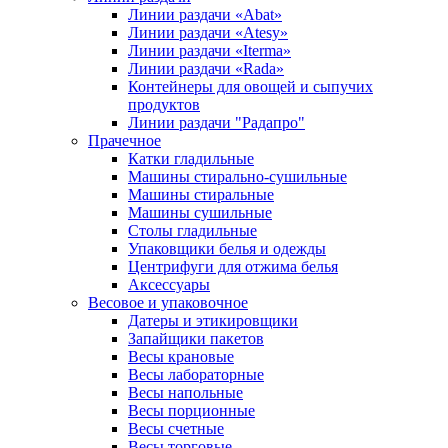
Линии раздачи «Abat»
Линии раздачи «Atesy»
Линии раздачи «Iterma»
Линии раздачи «Rada»
Контейнеры для овощей и сыпучих
продуктов
Линии раздачи "Радапро"
Прачечное
Катки гладильные
Машины стирально-сушильные
Машины стиральные
Машины сушильные
Столы гладильные
Упаковщики белья и одежды
Центрифуги для отжима белья
Аксессуары
Весовое и упаковочное
Датеры и этикировщики
Запайщики пакетов
Весы крановые
Весы лабораторные
Весы напольные
Весы порционные
Весы счетные
Весы торговые