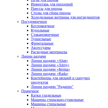
Инвентарь для пиццерий
Прессы для пиццы
Столы для сбора пиццы
Холодильные витрины для ингредиентов
Посудомоечное
Котломоечное
Купольные
Стаканомоечные
Туннельные
Фронтальные
Аксессуары
Расходные материалы
Линии раздачи
Линии раздачи «Abat»
Линии раздачи «Atesy»
Линии раздачи «Iterma»
Линии раздачи «Rada»
Контейнеры для овощей и сыпучих
продуктов
Линии раздачи "Радапро"
Прачечное
Катки гладильные
Машины стирально-сушильные
Машины стиральные