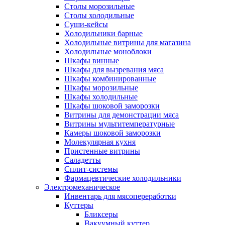
Столы морозильные
Столы холодильные
Суши-кейсы
Холодильники барные
Холодильные витрины для магазина
Холодильные моноблоки
Шкафы винные
Шкафы для вызревания мяса
Шкафы комбинированные
Шкафы морозильные
Шкафы холодильные
Шкафы шоковой заморозки
Витрины для демонстрации мяса
Витрины мультитемпературные
Камеры шоковой заморозки
Молекулярная кухня
Пристенные витрины
Саладетты
Сплит-системы
Фармацевтические холодильники
Электромеханическое
Инвентарь для мясопереработки
Куттеры
Бликсеры
Вакуумный куттер