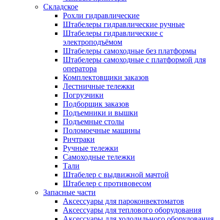
Складское
Рохли гидравлические
Штабелеры гидравлические ручные
Штабелеры гидравлические с
электроподъёмом
Штабелеры самоходные без платформы
Штабелеры самоходные с платформой для
оператора
Комплектовщики заказов
Лестничные тележки
Погрузчики
Подборщик заказов
Подъемники и вышки
Подъемные столы
Поломоечные машины
Ричтраки
Ручные тележки
Самоходные тележки
Тали
Штабелер с выдвижной мачтой
Штабелер с противовесом
Запасные части
Аксессуары для пароконвектоматов
Аксессуары для теплового оборудования
Аксессуары для холодильного оборудования