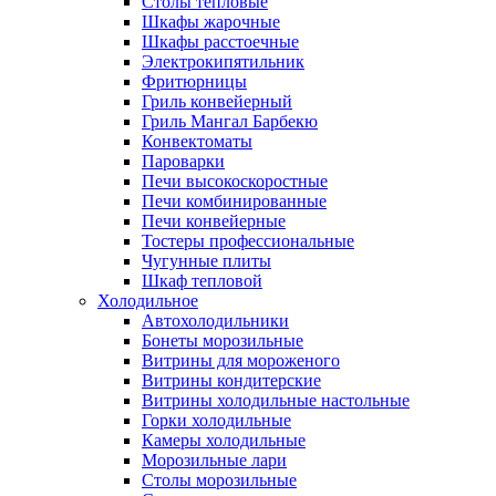
Столы тепловые
Шкафы жарочные
Шкафы расстоечные
Электрокипятильник
Фритюрницы
Гриль конвейерный
Гриль Мангал Барбекю
Конвектоматы
Пароварки
Печи высокоскоростные
Печи комбинированные
Печи конвейерные
Тостеры профессиональные
Чугунные плиты
Шкаф тепловой
Холодильное
Автохолодильники
Бонеты морозильные
Витрины для мороженого
Витрины кондитерские
Витрины холодильные настольные
Горки холодильные
Камеры холодильные
Морозильные лари
Столы морозильные