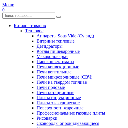
Меню
0
Каталог товаров
Тепловое
Аппараты Sous Vide (Су вид)
Витрины тепловые
Дегидраторы
Котлы пищеварочные
Макароноварки
Пароконвектоматы
Печи конвекционные
Печи коптильные
Печи микроволновые (СВЧ)
Печи на твердом топливе
Печи подовые
Печи ротационные
Плиты индукционные
Плиты электрические
Поверхности жарочные
Профессиональные газовые плиты
Рисоварки
Сковороды опрокидывающиеся