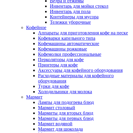
Ведра и отжимы
Инвентарь для мойки стекол
Инвентарь для пола
Контейнеры для мусора
Тележки уборочные
Кофейное
Аппараты для приготовления кофе на песке
Кофеварки капельного типа
Кофемашины автоматические
Кофемашины рожковые
Кофемолки профессиональные
Перколяторы для кофе
Принтеры для кофе
Аксессуары для кофейного оборудования
Расходные материалы для кофейного
оборудования
Турки для кофе
Холодильники для молока
Мармит
Лампы для подогрева блюд
Мармит столовый
Мармиты для вторых блюд
Мармиты для первых блюд
Мармит водяной
Мармит для шоколада