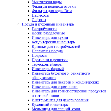
Умягчители воды
Фильтры водоподготовки
Фильтры для воды Brita
Пылесосы
Сифоны
Посуда и кухонный инвентарь
Гастроёмкости
Доски разделочные
Инвентарь для кухни
Кондитерский инвентарь
Крышки для гастроёмкостей
Наплитная посуда
Подносы
Противни и решетки
Термоконтейнеры
Инвентарь барный
Инвентарь буфетного, банкетного
обслуживания
Инвентарь для пекарен и кондитерских
Инвентарь для сервировки
Инвентарь для транспортировки продуктов
и готовой пищи
Инструменты для декорирования
Кухонный инвентарь
Мельницы для специй, соли,