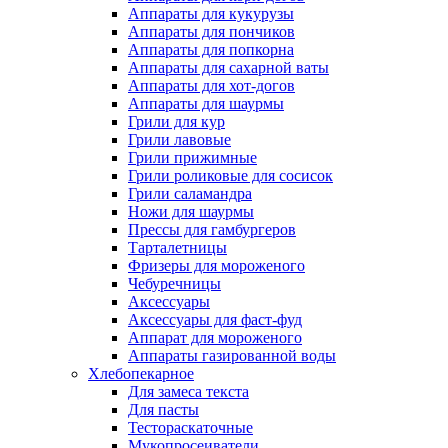
Аппараты для кукурузы
Аппараты для пончиков
Аппараты для попкорна
Аппараты для сахарной ваты
Аппараты для хот-догов
Аппараты для шаурмы
Грили для кур
Грили лавовые
Грили прижимные
Грили роликовые для сосисок
Грили саламандра
Ножи для шаурмы
Прессы для гамбургеров
Тарталетницы
Фризеры для мороженого
Чебуречницы
Аксессуары
Аксессуары для фаст-фуд
Аппарат для мороженого
Аппараты газированной воды
Хлебопекарное
Для замеса текста
Для пасты
Тестораскаточные
Мукопросеиватели