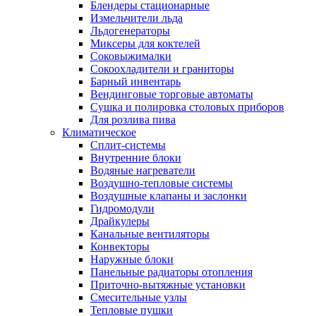
Блендеры стационарные
Измельчители льда
Льдогенераторы
Миксеры для коктелей
Соковыжималки
Сокоохладители и граниторы
Барный инвентарь
Вендинговые торговые автоматы
Сушка и полировка столовых приборов
Для розлива пива
Климатическое
Сплит-системы
Внутренние блоки
Водяные нагреватели
Воздушно-тепловые системы
Воздушные клапаны и заслонки
Гидромодули
Драйкулеры
Канальные вентиляторы
Конвекторы
Наружные блоки
Панельные радиаторы отопления
Приточно-вытяжные установки
Смесительные узлы
Тепловые пушки