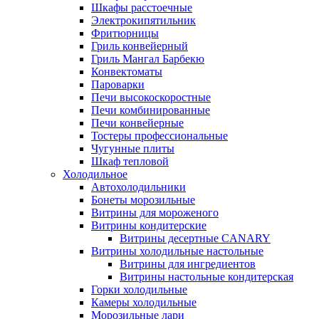
Шкафы расстоечные
Электрокипятильник
Фритюрницы
Гриль конвейерный
Гриль Мангал Барбекю
Конвектоматы
Пароварки
Печи высокоскоростные
Печи комбинированные
Печи конвейерные
Тостеры профессиональные
Чугунные плиты
Шкаф тепловой
Холодильное
Автохолодильники
Бонеты морозильные
Витрины для мороженого
Витрины кондитерские
Витрины десертные CANARY
Витрины холодильные настольные
Витрины для ингредиентов
Витрины настольные кондитерская
Горки холодильные
Камеры холодильные
Морозильные лари