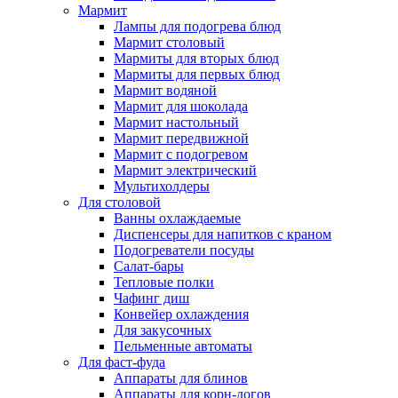
Мармит
Лампы для подогрева блюд
Мармит столовый
Мармиты для вторых блюд
Мармиты для первых блюд
Мармит водяной
Мармит для шоколада
Мармит настольный
Мармит передвижной
Мармит с подогревом
Мармит электрический
Мультихолдеры
Для столовой
Ванны охлаждаемые
Диспенсеры для напитков с краном
Подогреватели посуды
Салат-бары
Тепловые полки
Чафинг диш
Конвейер охлаждения
Для закусочных
Пельменные автоматы
Для фаст-фуда
Аппараты для блинов
Аппараты для корн-догов