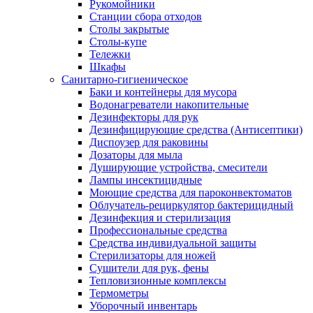
Рукомойники
Станции сбора отходов
Столы закрытые
Столы-купе
Тележки
Шкафы
Санитарно-гигиеническое
Баки и контейнеры для мусора
Водонагреватели накопительные
Дезинфекторы для рук
Дезинфицирующие средства (Антисептики)
Диспоузер для раковины
Дозаторы для мыла
Душирующие устройства, смесители
Лампы инсектицидные
Моющие средства для пароконвектоматов
Облучатель-рециркулятор бактерицидный
Дезинфекция и стерилизация
Профессиональные средства
Средства индивидуальной защиты
Стерилизаторы для ножей
Сушители для рук, фены
Тепловизионные комплексы
Термометры
Уборочный инвентарь