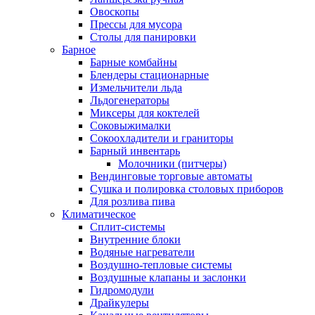
Овоскопы
Прессы для мусора
Столы для панировки
Барное
Барные комбайны
Блендеры стационарные
Измельчители льда
Льдогенераторы
Миксеры для коктелей
Соковыжималки
Сокоохладители и граниторы
Барный инвентарь
Молочники (питчеры)
Вендинговые торговые автоматы
Сушка и полировка столовых приборов
Для розлива пива
Климатическое
Сплит-системы
Внутренние блоки
Водяные нагреватели
Воздушно-тепловые системы
Воздушные клапаны и заслонки
Гидромодули
Драйкулеры