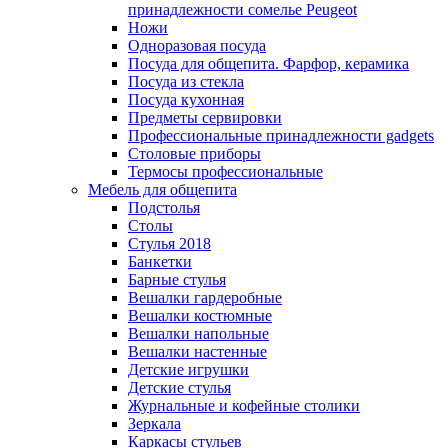
принадлежности сомелье Peugeot
Ножи
Одноразовая посуда
Посуда для общепита. Фарфор, керамика
Посуда из стекла
Посуда кухонная
Предметы сервировки
Профессиональные принадлежности gadgets
Столовые приборы
Термосы профессиональные
Мебель для общепита
Подстолья
Столы
Стулья 2018
Банкетки
Барные стулья
Вешалки гардеробные
Вешалки костюмные
Вешалки напольные
Вешалки настенные
Детские игрушки
Детские стулья
Журнальные и кофейные столики
Зеркала
Каркасы стульев