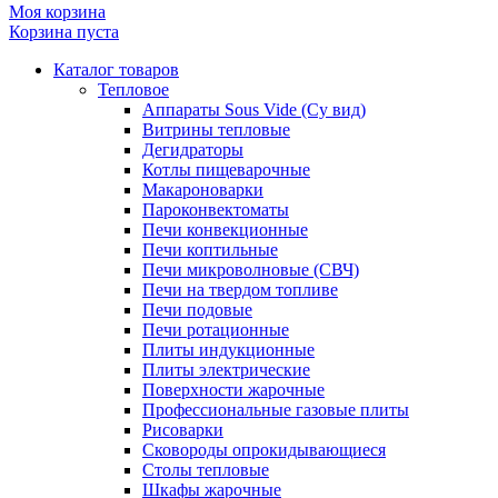
Моя корзина
Корзина пуста
Каталог товаров
Тепловое
Аппараты Sous Vide (Су вид)
Витрины тепловые
Дегидраторы
Котлы пищеварочные
Макароноварки
Пароконвектоматы
Печи конвекционные
Печи коптильные
Печи микроволновые (СВЧ)
Печи на твердом топливе
Печи подовые
Печи ротационные
Плиты индукционные
Плиты электрические
Поверхности жарочные
Профессиональные газовые плиты
Рисоварки
Сковороды опрокидывающиеся
Столы тепловые
Шкафы жарочные