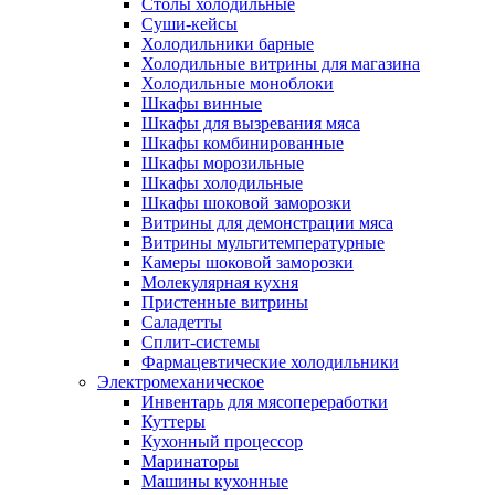
Столы холодильные
Суши-кейсы
Холодильники барные
Холодильные витрины для магазина
Холодильные моноблоки
Шкафы винные
Шкафы для вызревания мяса
Шкафы комбинированные
Шкафы морозильные
Шкафы холодильные
Шкафы шоковой заморозки
Витрины для демонстрации мяса
Витрины мультитемпературные
Камеры шоковой заморозки
Молекулярная кухня
Пристенные витрины
Саладетты
Сплит-системы
Фармацевтические холодильники
Электромеханическое
Инвентарь для мясопереработки
Куттеры
Кухонный процессор
Маринаторы
Машины кухонные