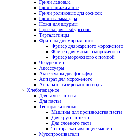
Грили лавовые
Грили прижимные
Грили роликовые для сосисок
Грили саламандра
Ножи для шаурмы
Прессы для гамбургеров
Тарталетницы
Фризеры для мороженого
Фризер для жареного мороженого
Фризер для мягкого мороженого
Фризер мороженого с помпой
Чебуречницы
Аксессуары
Аксессуары для фаст-фуд
Аппарат для мороженого
Аппараты газированной воды
Хлебопекарное
Для замеса текста
Для пасты
Тестораскаточные
Машины для производства пасты
Для крутого теста
Для слоеного теста
Тестораскатывающие машины
Мукопросеиватели