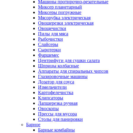
Машины протирочно-резательные
Миксер планетарный
Миксеры погружные
Мясорубка электрическая
Овощерезки электрическая
Овощечистки
Пилы для мяса
Рыбочистки
Слайсеры
Сыротерки
Фаршемес
Центрифуги для сушки салата
Шприцы колбасные
Аппараты для спиральных чипсов
Глазировочные машины
Дозатор для соуса
Измельчители
Картофелечистка
Клипсаторы
Лапшерезка ручная
Овоскопы
Прессы для мусора
Столы для панировки
Барное
Барные комбайны