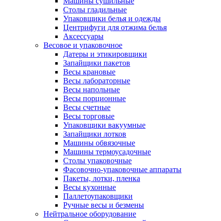
Машины сушильные
Столы гладильные
Упаковщики белья и одежды
Центрифуги для отжима белья
Аксессуары
Весовое и упаковочное
Датеры и этикировщики
Запайщики пакетов
Весы крановые
Весы лабораторные
Весы напольные
Весы порционные
Весы счетные
Весы торговые
Упаковщики вакуумные
Запайщики лотков
Машины обвязочные
Машины термоусадочные
Столы упаковочные
Фасовочно-упаковочные аппараты
Пакеты, лотки, пленка
Весы кухонные
Паллетоупаковщики
Ручные весы и безмены
Нейтральное оборудование