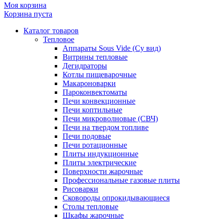
Моя корзина
Корзина пуста
Каталог товаров
Тепловое
Аппараты Sous Vide (Су вид)
Витрины тепловые
Дегидраторы
Котлы пищеварочные
Макароноварки
Пароконвектоматы
Печи конвекционные
Печи коптильные
Печи микроволновые (СВЧ)
Печи на твердом топливе
Печи подовые
Печи ротационные
Плиты индукционные
Плиты электрические
Поверхности жарочные
Профессиональные газовые плиты
Рисоварки
Сковороды опрокидывающиеся
Столы тепловые
Шкафы жарочные