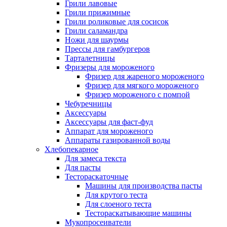
Грили лавовые
Грили прижимные
Грили роликовые для сосисок
Грили саламандра
Ножи для шаурмы
Прессы для гамбургеров
Тарталетницы
Фризеры для мороженого
Фризер для жареного мороженого
Фризер для мягкого мороженого
Фризер мороженого с помпой
Чебуречницы
Аксессуары
Аксессуары для фаст-фуд
Аппарат для мороженого
Аппараты газированной воды
Хлебопекарное
Для замеса текста
Для пасты
Тестораскаточные
Машины для производства пасты
Для крутого теста
Для слоеного теста
Тестораскатывающие машины
Мукопросеиватели