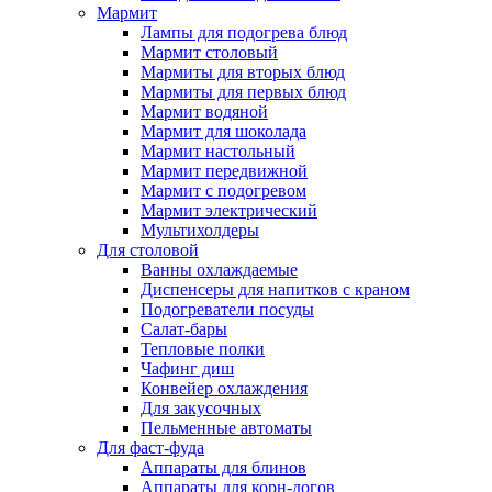
Мармит
Лампы для подогрева блюд
Мармит столовый
Мармиты для вторых блюд
Мармиты для первых блюд
Мармит водяной
Мармит для шоколада
Мармит настольный
Мармит передвижной
Мармит с подогревом
Мармит электрический
Мультихолдеры
Для столовой
Ванны охлаждаемые
Диспенсеры для напитков с краном
Подогреватели посуды
Салат-бары
Тепловые полки
Чафинг диш
Конвейер охлаждения
Для закусочных
Пельменные автоматы
Для фаст-фуда
Аппараты для блинов
Аппараты для корн-догов