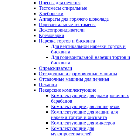
Прессы для печенья
Тестомесы спиральные
Хлеборезки
Аппараты для горячего шоколада
Горизонтальные тестомесы
Дежеопрокидыватели
Кремоварки
Нарезка тортов и бисквита
Для вертикальной нарезки тортов и
бисквита
Для горизонтальной нарезки тортов и
бисквита
Опрыскиватели
Отсадочные и формовочные машины
Отсадочные машины для печенья
Пекарни
Пекарские комплектующие
Комплектующие для дражировочных
барабанов
Комплектующие для лапшерезок
Комплектующие для машин для
нарезки тортов и бисквита
Комплектующие для миксеров
Комплектующие для
мукопросеивателей