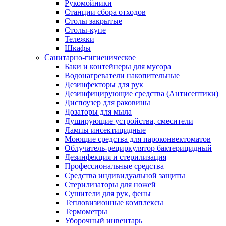
Рукомойники
Станции сбора отходов
Столы закрытые
Столы-купе
Тележки
Шкафы
Санитарно-гигиеническое
Баки и контейнеры для мусора
Водонагреватели накопительные
Дезинфекторы для рук
Дезинфицирующие средства (Антисептики)
Диспоузер для раковины
Дозаторы для мыла
Душирующие устройства, смесители
Лампы инсектицидные
Моющие средства для пароконвектоматов
Облучатель-рециркулятор бактерицидный
Дезинфекция и стерилизация
Профессиональные средства
Средства индивидуальной защиты
Стерилизаторы для ножей
Сушители для рук, фены
Тепловизионные комплексы
Термометры
Уборочный инвентарь