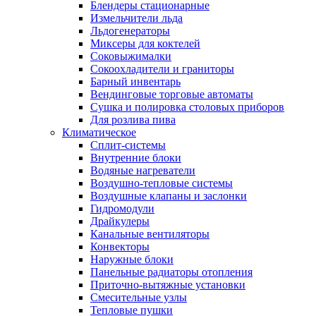
Блендеры стационарные
Измельчители льда
Льдогенераторы
Миксеры для коктелей
Соковыжималки
Сокоохладители и граниторы
Барный инвентарь
Вендинговые торговые автоматы
Сушка и полировка столовых приборов
Для розлива пива
Климатическое
Сплит-системы
Внутренние блоки
Водяные нагреватели
Воздушно-тепловые системы
Воздушные клапаны и заслонки
Гидромодули
Драйкулеры
Канальные вентиляторы
Конвекторы
Наружные блоки
Панельные радиаторы отопления
Приточно-вытяжные установки
Смесительные узлы
Тепловые пушки