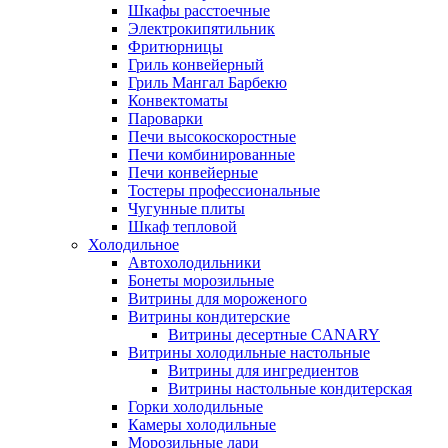
Шкафы расстоечные
Электрокипятильник
Фритюрницы
Гриль конвейерный
Гриль Мангал Барбекю
Конвектоматы
Пароварки
Печи высокоскоростные
Печи комбинированные
Печи конвейерные
Тостеры профессиональные
Чугунные плиты
Шкаф тепловой
Холодильное
Автохолодильники
Бонеты морозильные
Витрины для мороженого
Витрины кондитерские
Витрины десертные CANARY
Витрины холодильные настольные
Витрины для ингредиентов
Витрины настольные кондитерская
Горки холодильные
Камеры холодильные
Морозильные лари