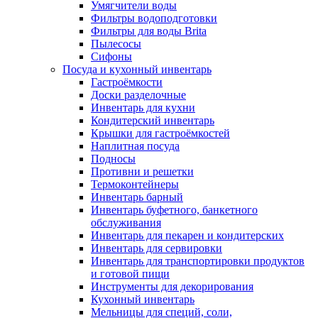
Умягчители воды
Фильтры водоподготовки
Фильтры для воды Brita
Пылесосы
Сифоны
Посуда и кухонный инвентарь
Гастроёмкости
Доски разделочные
Инвентарь для кухни
Кондитерский инвентарь
Крышки для гастроёмкостей
Наплитная посуда
Подносы
Противни и решетки
Термоконтейнеры
Инвентарь барный
Инвентарь буфетного, банкетного
обслуживания
Инвентарь для пекарен и кондитерских
Инвентарь для сервировки
Инвентарь для транспортировки продуктов
и готовой пищи
Инструменты для декорирования
Кухонный инвентарь
Мельницы для специй, соли,