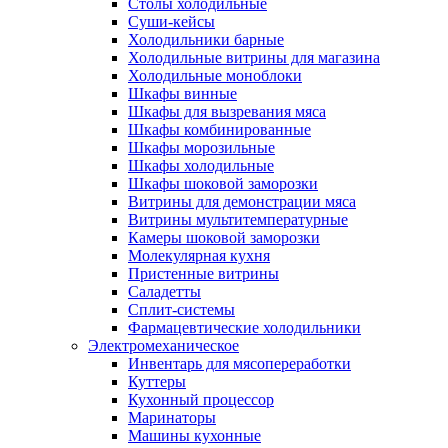
Столы холодильные
Суши-кейсы
Холодильники барные
Холодильные витрины для магазина
Холодильные моноблоки
Шкафы винные
Шкафы для вызревания мяса
Шкафы комбинированные
Шкафы морозильные
Шкафы холодильные
Шкафы шоковой заморозки
Витрины для демонстрации мяса
Витрины мультитемпературные
Камеры шоковой заморозки
Молекулярная кухня
Пристенные витрины
Саладетты
Сплит-системы
Фармацевтические холодильники
Электромеханическое
Инвентарь для мясопереработки
Куттеры
Кухонный процессор
Маринаторы
Машины кухонные