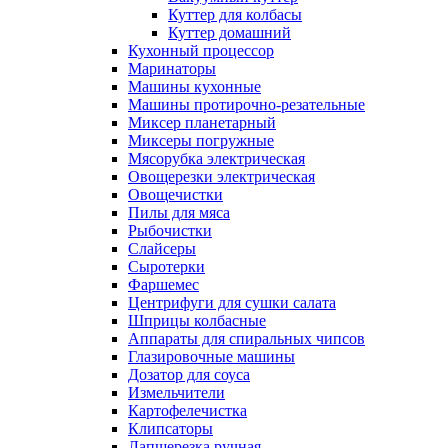
Куттер для колбасы
Куттер домашний
Кухонный процессор
Маринаторы
Машины кухонные
Машины протирочно-резательные
Миксер планетарный
Миксеры погружные
Мясорубка электрическая
Овощерезки электрическая
Овощечистки
Пилы для мяса
Рыбочистки
Слайсеры
Сыротерки
Фаршемес
Центрифуги для сушки салата
Шприцы колбасные
Аппараты для спиральных чипсов
Глазировочные машины
Дозатор для соуса
Измельчители
Картофелечистка
Клипсаторы
Лапшерезка ручная