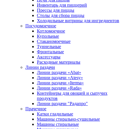
Инвентарь для пиццерий
Прессы для пиццы
Столы для сбора пиццы
Холодильные витрины для ингредиентов
Посудомоечное
Котломоечное
Купольные
Стаканомоечные
Туннельные
Фронтальные
Аксессуары
Расходные материалы
Линии раздачи
Линии раздачи «Abat»
Линии раздачи «Atesy»
Линии раздачи «Iterma»
Линии раздачи «Rada»
Контейнеры для овощей и сыпучих
продуктов
Линии раздачи "Радапро"
Прачечное
Катки гладильные
Машины стирально-сушильные
Машины стиральные