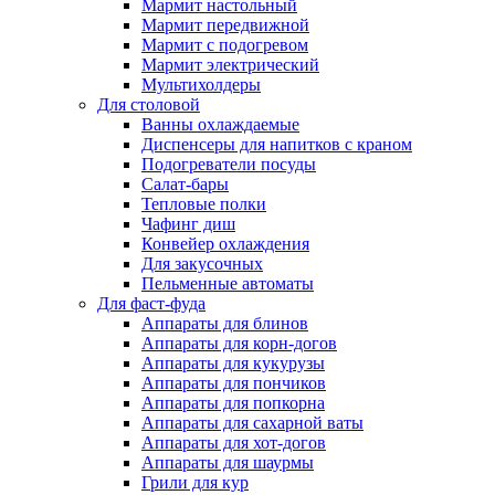
Мармит настольный
Мармит передвижной
Мармит с подогревом
Мармит электрический
Мультихолдеры
Для столовой
Ванны охлаждаемые
Диспенсеры для напитков с краном
Подогреватели посуды
Салат-бары
Тепловые полки
Чафинг диш
Конвейер охлаждения
Для закусочных
Пельменные автоматы
Для фаст-фуда
Аппараты для блинов
Аппараты для корн-догов
Аппараты для кукурузы
Аппараты для пончиков
Аппараты для попкорна
Аппараты для сахарной ваты
Аппараты для хот-догов
Аппараты для шаурмы
Грили для кур