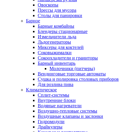
Овоскопы
Прессы для мусора
Столы для панировки
Барное
Барные комбайны
Блендеры стационарные
Измельчители льда
Льдогенераторы
Миксеры для коктелей
Соковыжималки
Сокоохладители и граниторы
Барный инвентарь
Молочники (питчеры)
Вендинговые торговые автоматы
Сушка и полировка столовых приборов
Для розлива пива
Климатическое
Сплит-системы
Внутренние блоки
Водяные нагреватели
Воздушно-тепловые системы
Воздушные клапаны и заслонки
Гидромодули
Драйкулеры