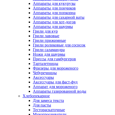
Аппараты для кукурузы
Аппараты для пончиков
Аппараты для попкорна
Аппараты для сахарной ваты
Аппараты для хот-догов
Аппараты для шаурмы
Грили для кур
Грили лавовые
Грили прижимные
Грили роликовые для сосисок
Грили саламандра
Ножи для шаурмы
Прессы для гамбургеров
Тарталетницы
Фризеры для мороженого
Чебуречницы
Аксессуары
Аксессуары для фаст-фуд
Аппарат для мороженого
Аппараты газированной воды
Хлебопекарное
Для замеса текста
Для пасты
Тестораскаточные
Мукопросеиватели