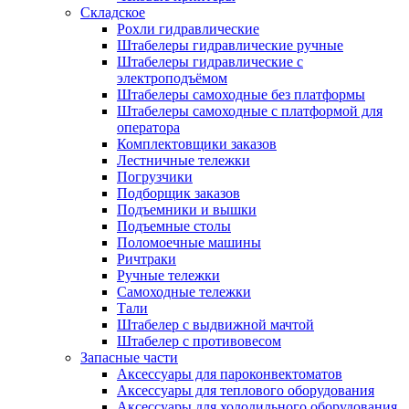
Складское
Рохли гидравлические
Штабелеры гидравлические ручные
Штабелеры гидравлические с
электроподъёмом
Штабелеры самоходные без платформы
Штабелеры самоходные с платформой для
оператора
Комплектовщики заказов
Лестничные тележки
Погрузчики
Подборщик заказов
Подъемники и вышки
Подъемные столы
Поломоечные машины
Ричтраки
Ручные тележки
Самоходные тележки
Тали
Штабелер с выдвижной мачтой
Штабелер с противовесом
Запасные части
Аксессуары для пароконвектоматов
Аксессуары для теплового оборудования
Аксессуары для холодильного оборудования