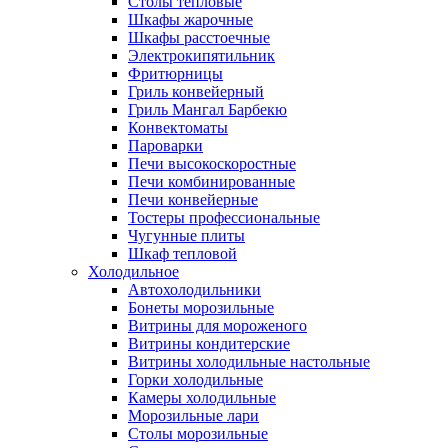
Столы тепловые
Шкафы жарочные
Шкафы расстоечные
Электрокипятильник
Фритюрницы
Гриль конвейерный
Гриль Мангал Барбекю
Конвектоматы
Пароварки
Печи высокоскоростные
Печи комбинированные
Печи конвейерные
Тостеры профессиональные
Чугунные плиты
Шкаф тепловой
Холодильное
Автохолодильники
Бонеты морозильные
Витрины для мороженого
Витрины кондитерские
Витрины холодильные настольные
Горки холодильные
Камеры холодильные
Морозильные лари
Столы морозильные