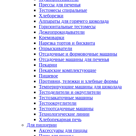
Прессы для печенья
Тестомесы спиральные
Хлеборезки
Аппараты для горячего шоколада
Горизонтальные тестомесы
Дежеопрокидыватели
Кремоварки
Нарезка тортов и бисквита
Опрыскиватели
Отсадочные и формовочные машины
Отсадочные машины для печенья
Пекарни
Пекарские комплектующие
Пищевое
Противни, тележки и хлебные формы
Темперирующие машины для шоколада
Тестоделители и округлители
Тестозакаточные машины
Тестоокруглители
Тестоотсадочные машины
Технологические линии
Хлебопекарная печь
Для пиццерии
Аксессуары для пиццы
Печи для пиццы