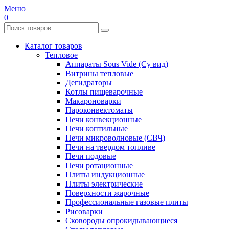
Меню
0
Каталог товаров
Тепловое
Аппараты Sous Vide (Су вид)
Витрины тепловые
Дегидраторы
Котлы пищеварочные
Макароноварки
Пароконвектоматы
Печи конвекционные
Печи коптильные
Печи микроволновые (СВЧ)
Печи на твердом топливе
Печи подовые
Печи ротационные
Плиты индукционные
Плиты электрические
Поверхности жарочные
Профессиональные газовые плиты
Рисоварки
Сковороды опрокидывающиеся