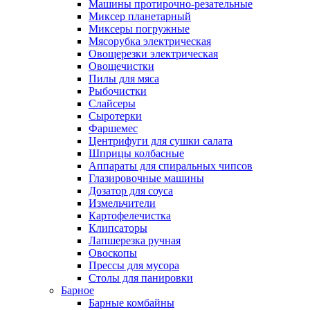
Машины протирочно-резательные
Миксер планетарный
Миксеры погружные
Мясорубка электрическая
Овощерезки электрическая
Овощечистки
Пилы для мяса
Рыбочистки
Слайсеры
Сыротерки
Фаршемес
Центрифуги для сушки салата
Шприцы колбасные
Аппараты для спиральных чипсов
Глазировочные машины
Дозатор для соуса
Измельчители
Картофелечистка
Клипсаторы
Лапшерезка ручная
Овоскопы
Прессы для мусора
Столы для панировки
Барное
Барные комбайны