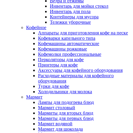
Ведра и отжимы
Инвентарь для мойки стекол
Инвентарь для пола
Контейнеры для мусора
Тележки уборочные
Кофейное
Аппараты для приготовления кофе на песке
Кофеварки капельного типа
Кофемашины автоматические
Кофемашины рожковые
Кофемолки профессиональные
Перколяторы для кофе
Принтеры для кофе
Аксессуары для кофейного оборудования
Расходные материалы для кофейного
оборудования
Турки для кофе
Холодильники для молока
Мармит
Лампы для подогрева блюд
Мармит столовый
Мармиты для вторых блюд
Мармиты для первых блюд
Мармит водяной
Мармит для шоколада