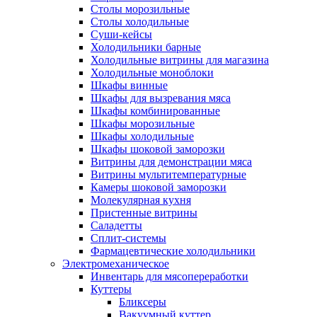
Столы морозильные
Столы холодильные
Суши-кейсы
Холодильники барные
Холодильные витрины для магазина
Холодильные моноблоки
Шкафы винные
Шкафы для вызревания мяса
Шкафы комбинированные
Шкафы морозильные
Шкафы холодильные
Шкафы шоковой заморозки
Витрины для демонстрации мяса
Витрины мультитемпературные
Камеры шоковой заморозки
Молекулярная кухня
Пристенные витрины
Саладетты
Сплит-системы
Фармацевтические холодильники
Электромеханическое
Инвентарь для мясопереработки
Куттеры
Бликсеры
Вакуумный куттер