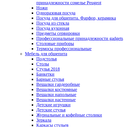
принадлежности сомелье Peugeot
Ножи
Одноразовая посуда
Посуда для общепита. Фарфор, керамика
Посуда из стекла
Посуда кухонная
Предметы сервировки
Профессиональные принадлежности gadgets
Столовые приборы
Термосы профессиональные
Мебель для общепита
Подстолья
Столы
Стулья 2018
Банкетки
Барные стулья
Вешалки гардеробные
Вешалки костюмные
Вешалки напольные
Вешалки настенные
Детские игрушки
Детские стулья
Журнальные и кофейные столики
Зеркала
Каркасы стульев