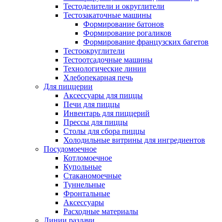
Тестоделители и округлители
Тестозакаточные машины
Формирование батонов
Формирование рогаликов
Формирование французских багетов
Тестоокруглители
Тестоотсадочные машины
Технологические линии
Хлебопекарная печь
Для пиццерии
Аксессуары для пиццы
Печи для пиццы
Инвентарь для пиццерий
Прессы для пиццы
Столы для сбора пиццы
Холодильные витрины для ингредиентов
Посудомоечное
Котломоечное
Купольные
Стаканомоечные
Туннельные
Фронтальные
Аксессуары
Расходные материалы
Линии раздачи