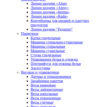
Линии раздачи «Abat»
Линии раздачи «Atesy»
Линии раздачи «Iterma»
Линии раздачи «Rada»
Контейнеры для овощей и сыпучих
продуктов
Линии раздачи "Радапро"
Прачечное
Катки гладильные
Машины стирально-сушильные
Машины стиральные
Машины сушильные
Столы гладильные
Упаковщики белья и одежды
Центрифуги для отжима белья
Аксессуары
Весовое и упаковочное
Датеры и этикировщики
Запайщики пакетов
Весы крановые
Весы лабораторные
Весы напольные
Весы порционные
Весы счетные
Весы торговые