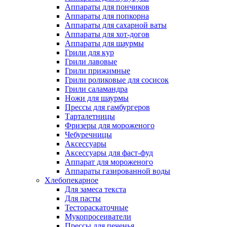
Аппараты для пончиков
Аппараты для попкорна
Аппараты для сахарной ваты
Аппараты для хот-догов
Аппараты для шаурмы
Грили для кур
Грили лавовые
Грили прижимные
Грили роликовые для сосисок
Грили саламандра
Ножи для шаурмы
Прессы для гамбургеров
Тарталетницы
Фризеры для мороженого
Чебуречницы
Аксессуары
Аксессуары для фаст-фуд
Аппарат для мороженого
Аппараты газированной воды
Хлебопекарное
Для замеса текста
Для пасты
Тестораскаточные
Мукопросеиватели
Прессы для печенья