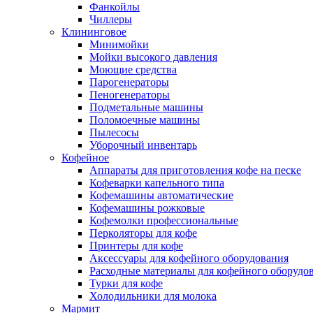
Фанкойлы
Чиллеры
Клининговое
Минимойки
Мойки высокого давления
Моющие средства
Парогенераторы
Пеногенераторы
Подметальные машины
Поломоечные машины
Пылесосы
Уборочный инвентарь
Кофейное
Аппараты для приготовления кофе на песке
Кофеварки капельного типа
Кофемашины автоматические
Кофемашины рожковые
Кофемолки профессиональные
Перколяторы для кофе
Принтеры для кофе
Аксессуары для кофейного оборудования
Расходные материалы для кофейного оборудо
Турки для кофе
Холодильники для молока
Мармит