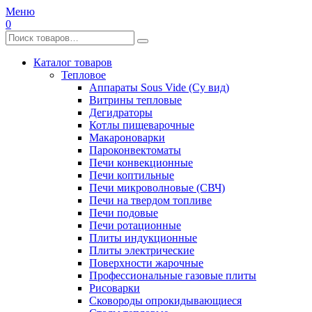
Меню
0
Каталог товаров
Тепловое
Аппараты Sous Vide (Су вид)
Витрины тепловые
Дегидраторы
Котлы пищеварочные
Макароноварки
Пароконвектоматы
Печи конвекционные
Печи коптильные
Печи микроволновые (СВЧ)
Печи на твердом топливе
Печи подовые
Печи ротационные
Плиты индукционные
Плиты электрические
Поверхности жарочные
Профессиональные газовые плиты
Рисоварки
Сковороды опрокидывающиеся