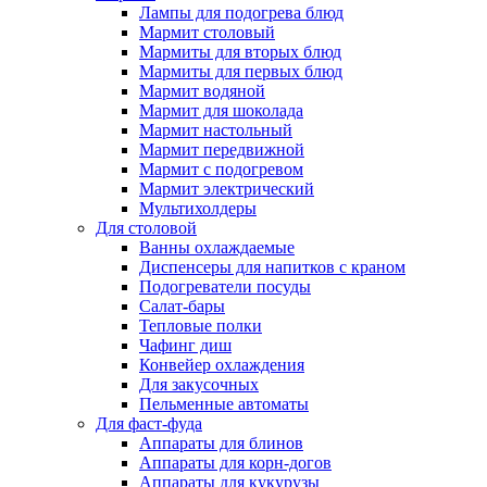
Лампы для подогрева блюд
Мармит столовый
Мармиты для вторых блюд
Мармиты для первых блюд
Мармит водяной
Мармит для шоколада
Мармит настольный
Мармит передвижной
Мармит с подогревом
Мармит электрический
Мультихолдеры
Для столовой
Ванны охлаждаемые
Диспенсеры для напитков с краном
Подогреватели посуды
Салат-бары
Тепловые полки
Чафинг диш
Конвейер охлаждения
Для закусочных
Пельменные автоматы
Для фаст-фуда
Аппараты для блинов
Аппараты для корн-догов
Аппараты для кукурузы