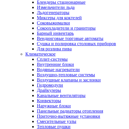
Блендеры стационарные
Измельчители льда
Льдогенераторы
Миксеры для коктелей
Соковыжималки
Сокоохладители и граниторы
Барный инвентарь
Вендинговые торговые автоматы
Сушка и полировка столовых приборов
Для розлива пива
Климатическое
Сплит-системы
Внутренние блоки
Водяные нагреватели
Воздушно-тепловые системы
Воздушные клапаны и заслонки
Гидромодули
Драйкулеры
Канальные вентиляторы
Конвекторы
Наружные блоки
Панельные радиаторы отопления
Приточно-вытяжные установки
Смесительные узлы
Тепловые пушки