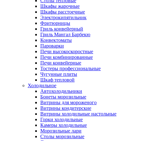
Столы тепловые
Шкафы жарочные
Шкафы расстоечные
Электрокипятильник
Фритюрницы
Гриль конвейерный
Гриль Мангал Барбекю
Конвектоматы
Пароварки
Печи высокоскоростные
Печи комбинированные
Печи конвейерные
Тостеры профессиональные
Чугунные плиты
Шкаф тепловой
Холодильное
Автохолодильники
Бонеты морозильные
Витрины для мороженого
Витрины кондитерские
Витрины холодильные настольные
Горки холодильные
Камеры холодильные
Морозильные лари
Столы морозильные