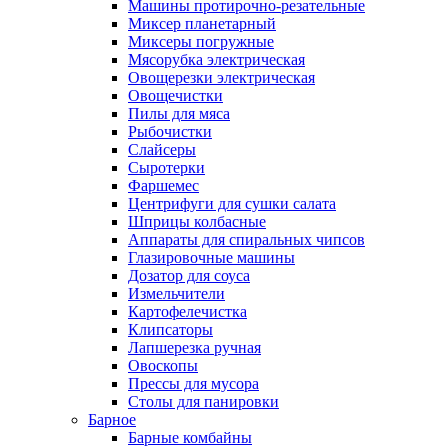
Машины протирочно-резательные
Миксер планетарный
Миксеры погружные
Мясорубка электрическая
Овощерезки электрическая
Овощечистки
Пилы для мяса
Рыбочистки
Слайсеры
Сыротерки
Фаршемес
Центрифуги для сушки салата
Шприцы колбасные
Аппараты для спиральных чипсов
Глазировочные машины
Дозатор для соуса
Измельчители
Картофелечистка
Клипсаторы
Лапшерезка ручная
Овоскопы
Прессы для мусора
Столы для панировки
Барное
Барные комбайны