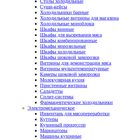
Столы холодильные
Суши-кейсы
Холодильники барные
Холодильные витрины для магазина
Холодильные моноблоки
Шкафы винные
Шкафы для вызревания мяса
Шкафы комбинированные
Шкафы морозильные
Шкафы холодильные
Шкафы шоковой заморозки
Витрины для демонстрации мяса
Витрины мультитемпературные
Камеры шоковой заморозки
Молекулярная кухня
Пристенные витрины
Саладетты
Сплит-системы
Фармацевтические холодильники
Электромеханическое
Инвентарь для мясопереработки
Куттеры
Кухонный процессор
Маринаторы
Машины кухонные