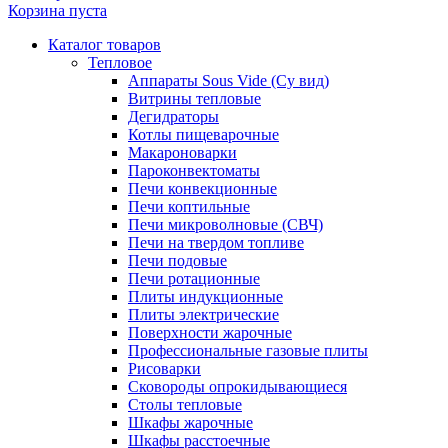
Корзина пуста
Каталог товаров
Тепловое
Аппараты Sous Vide (Су вид)
Витрины тепловые
Дегидраторы
Котлы пищеварочные
Макароноварки
Пароконвектоматы
Печи конвекционные
Печи коптильные
Печи микроволновые (СВЧ)
Печи на твердом топливе
Печи подовые
Печи ротационные
Плиты индукционные
Плиты электрические
Поверхности жарочные
Профессиональные газовые плиты
Рисоварки
Сковороды опрокидывающиеся
Столы тепловые
Шкафы жарочные
Шкафы расстоечные