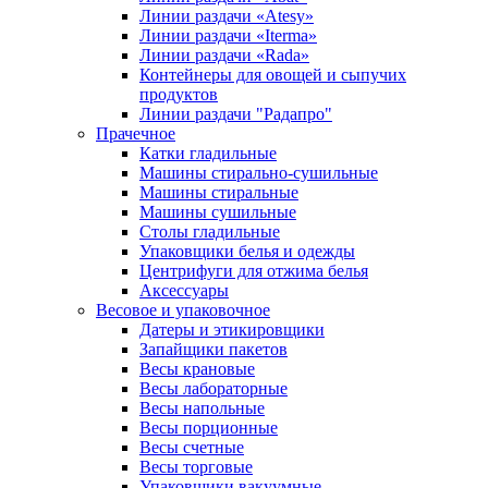
Линии раздачи «Atesy»
Линии раздачи «Iterma»
Линии раздачи «Rada»
Контейнеры для овощей и сыпучих
продуктов
Линии раздачи "Радапро"
Прачечное
Катки гладильные
Машины стирально-сушильные
Машины стиральные
Машины сушильные
Столы гладильные
Упаковщики белья и одежды
Центрифуги для отжима белья
Аксессуары
Весовое и упаковочное
Датеры и этикировщики
Запайщики пакетов
Весы крановые
Весы лабораторные
Весы напольные
Весы порционные
Весы счетные
Весы торговые
Упаковщики вакуумные