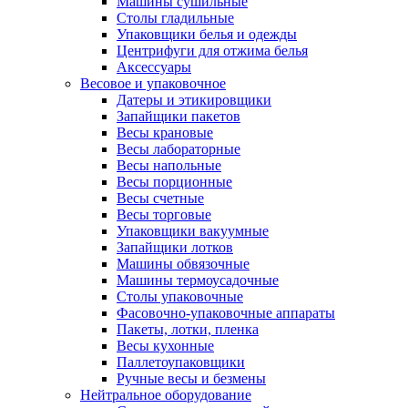
Машины сушильные
Столы гладильные
Упаковщики белья и одежды
Центрифуги для отжима белья
Аксессуары
Весовое и упаковочное
Датеры и этикировщики
Запайщики пакетов
Весы крановые
Весы лабораторные
Весы напольные
Весы порционные
Весы счетные
Весы торговые
Упаковщики вакуумные
Запайщики лотков
Машины обвязочные
Машины термоусадочные
Столы упаковочные
Фасовочно-упаковочные аппараты
Пакеты, лотки, пленка
Весы кухонные
Паллетоупаковщики
Ручные весы и безмены
Нейтральное оборудование