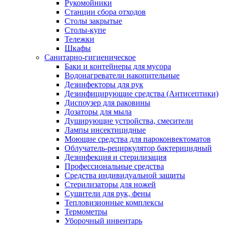
Рукомойники
Станции сбора отходов
Столы закрытые
Столы-купе
Тележки
Шкафы
Санитарно-гигиеническое
Баки и контейнеры для мусора
Водонагреватели накопительные
Дезинфекторы для рук
Дезинфицирующие средства (Антисептики)
Диспоузер для раковины
Дозаторы для мыла
Душирующие устройства, смесители
Лампы инсектицидные
Моющие средства для пароконвектоматов
Облучатель-рециркулятор бактерицидный
Дезинфекция и стерилизация
Профессиональные средства
Средства индивидуальной защиты
Стерилизаторы для ножей
Сушители для рук, фены
Тепловизионные комплексы
Термометры
Уборочный инвентарь