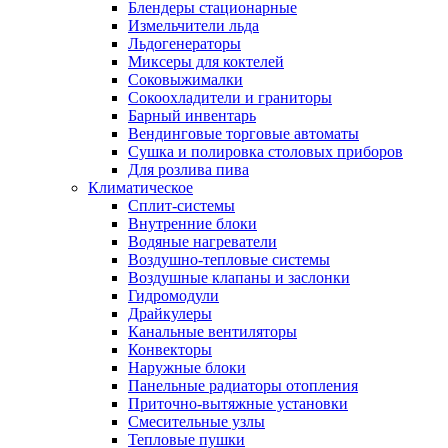
Блендеры стационарные
Измельчители льда
Льдогенераторы
Миксеры для коктелей
Соковыжималки
Сокоохладители и граниторы
Барный инвентарь
Вендинговые торговые автоматы
Сушка и полировка столовых приборов
Для розлива пива
Климатическое
Сплит-системы
Внутренние блоки
Водяные нагреватели
Воздушно-тепловые системы
Воздушные клапаны и заслонки
Гидромодули
Драйкулеры
Канальные вентиляторы
Конвекторы
Наружные блоки
Панельные радиаторы отопления
Приточно-вытяжные установки
Смесительные узлы
Тепловые пушки