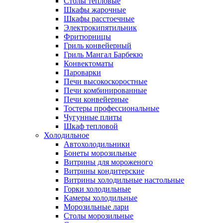
Столы тепловые
Шкафы жарочные
Шкафы расстоечные
Электрокипятильник
Фритюрницы
Гриль конвейерный
Гриль Мангал Барбекю
Конвектоматы
Пароварки
Печи высокоскоростные
Печи комбинированные
Печи конвейерные
Тостеры профессиональные
Чугунные плиты
Шкаф тепловой
Холодильное
Автохолодильники
Бонеты морозильные
Витрины для мороженого
Витрины кондитерские
Витрины холодильные настольные
Горки холодильные
Камеры холодильные
Морозильные лари
Столы морозильные