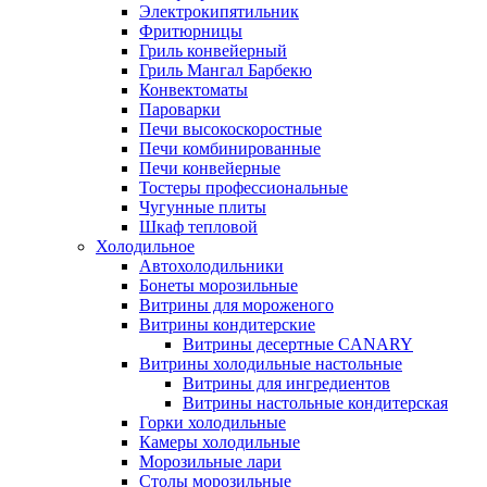
Электрокипятильник
Фритюрницы
Гриль конвейерный
Гриль Мангал Барбекю
Конвектоматы
Пароварки
Печи высокоскоростные
Печи комбинированные
Печи конвейерные
Тостеры профессиональные
Чугунные плиты
Шкаф тепловой
Холодильное
Автохолодильники
Бонеты морозильные
Витрины для мороженого
Витрины кондитерские
Витрины десертные CANARY
Витрины холодильные настольные
Витрины для ингредиентов
Витрины настольные кондитерская
Горки холодильные
Камеры холодильные
Морозильные лари
Столы морозильные