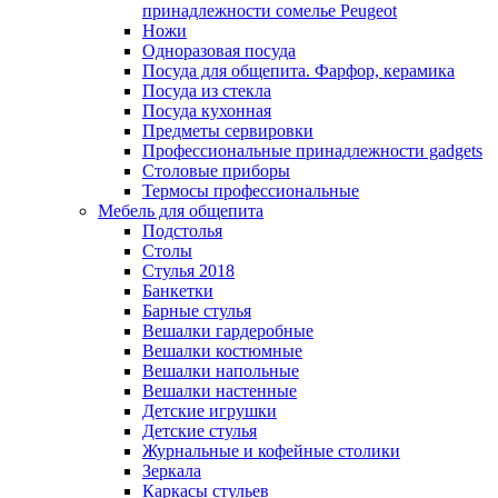
принадлежности сомелье Peugeot
Ножи
Одноразовая посуда
Посуда для общепита. Фарфор, керамика
Посуда из стекла
Посуда кухонная
Предметы сервировки
Профессиональные принадлежности gadgets
Столовые приборы
Термосы профессиональные
Мебель для общепита
Подстолья
Столы
Стулья 2018
Банкетки
Барные стулья
Вешалки гардеробные
Вешалки костюмные
Вешалки напольные
Вешалки настенные
Детские игрушки
Детские стулья
Журнальные и кофейные столики
Зеркала
Каркасы стульев