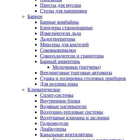
Прессы для мусора
Столы для панировки
Барное
Барные комбайны
Блендеры стационарные
Измельчители льда
Льдогенераторы
Миксеры для коктелей
Соковыжималки
Сокоохладители и граниторы
Барный инвентарь
Молочники (питчеры)
Вендинговые торговые автоматы
Сушка и полировка столовых приборов
Для розлива пива
Климатическое
Сплит-системы
Внутренние блоки
Водяные нагреватели
Воздушно-тепловые системы
Воздушные клапаны и заслонки
Гидромодули
Драйкулеры
Канальные вентиляторы