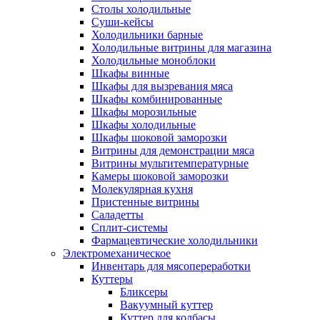
Столы холодильные
Суши-кейсы
Холодильники барные
Холодильные витрины для магазина
Холодильные моноблоки
Шкафы винные
Шкафы для вызревания мяса
Шкафы комбинированные
Шкафы морозильные
Шкафы холодильные
Шкафы шоковой заморозки
Витрины для демонстрации мяса
Витрины мультитемпературные
Камеры шоковой заморозки
Молекулярная кухня
Пристенные витрины
Саладетты
Сплит-системы
Фармацевтические холодильники
Электромеханическое
Инвентарь для мясопереработки
Куттеры
Бликсеры
Вакуумный куттер
Куттер для колбасы