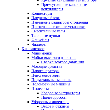
Круглые канальные вентиляторы
Прямоугольные канальные
вентиляторы
Конвекторы
Наружные блоки
Панельные радиаторы отопления
Приточно-вытяжные установки
Смесительные узлы
Тепловые пушки
Фанкойлы
Чиллеры
Клининговое
Минимойки
Мойки высокого давления
Сверхвысокого давления
Моющие средства
Парогенераторы
Пеногенераторы
Подметальные машины
Поломоечные машины
Пылесосы
Ковровые экстракторы
Пылеводососы
Уборочный инвентарь
Ведра и отжимы