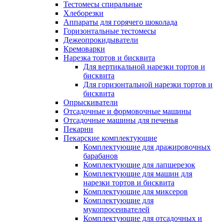
Тестомесы спиральные
Хлеборезки
Аппараты для горячего шоколада
Горизонтальные тестомесы
Дежеопрокидыватели
Кремоварки
Нарезка тортов и бисквита
Для вертикальной нарезки тортов и
бисквита
Для горизонтальной нарезки тортов и
бисквита
Опрыскиватели
Отсадочные и формовочные машины
Отсадочные машины для печенья
Пекарни
Пекарские комплектующие
Комплектующие для дражировочных
барабанов
Комплектующие для лапшерезок
Комплектующие для машин для
нарезки тортов и бисквита
Комплектующие для миксеров
Комплектующие для
мукопросеивателей
Комплектующие для отсадочных и