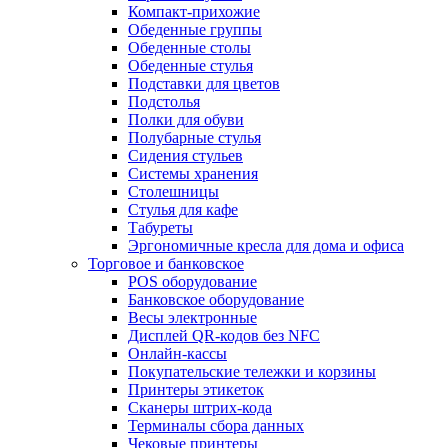
Компакт-прихожие
Обеденные группы
Обеденные столы
Обеденные стулья
Подставки для цветов
Подстолья
Полки для обуви
Полубарные стулья
Сидения стульев
Системы хранения
Столешницы
Стулья для кафе
Табуреты
Эргономичные кресла для дома и офиса
Торговое и банковское
POS оборудование
Банковское оборудование
Весы электронные
Дисплей QR-кодов без NFC
Онлайн-кассы
Покупательские тележки и корзины
Принтеры этикеток
Сканеры штрих-кода
Терминалы сбора данных
Чековые принтеры