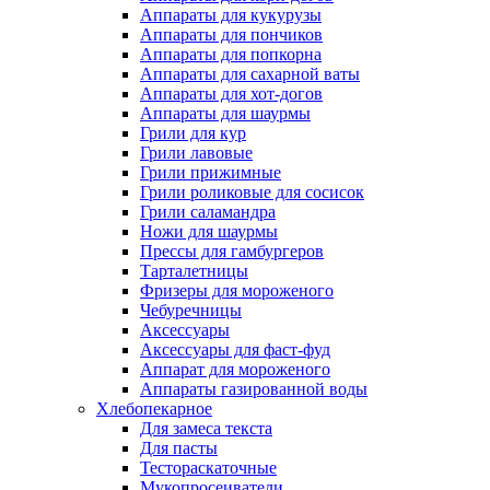
Аппараты для кукурузы
Аппараты для пончиков
Аппараты для попкорна
Аппараты для сахарной ваты
Аппараты для хот-догов
Аппараты для шаурмы
Грили для кур
Грили лавовые
Грили прижимные
Грили роликовые для сосисок
Грили саламандра
Ножи для шаурмы
Прессы для гамбургеров
Тарталетницы
Фризеры для мороженого
Чебуречницы
Аксессуары
Аксессуары для фаст-фуд
Аппарат для мороженого
Аппараты газированной воды
Хлебопекарное
Для замеса текста
Для пасты
Тестораскаточные
Мукопросеиватели