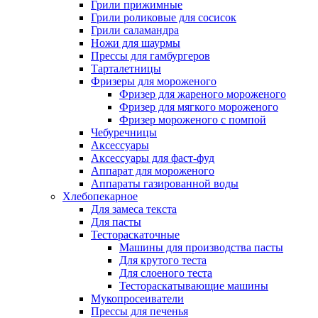
Грили прижимные
Грили роликовые для сосисок
Грили саламандра
Ножи для шаурмы
Прессы для гамбургеров
Тарталетницы
Фризеры для мороженого
Фризер для жареного мороженого
Фризер для мягкого мороженого
Фризер мороженого с помпой
Чебуречницы
Аксессуары
Аксессуары для фаст-фуд
Аппарат для мороженого
Аппараты газированной воды
Хлебопекарное
Для замеса текста
Для пасты
Тестораскаточные
Машины для производства пасты
Для крутого теста
Для слоеного теста
Тестораскатывающие машины
Мукопросеиватели
Прессы для печенья