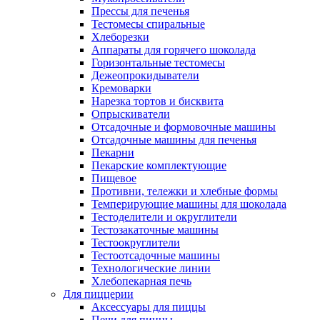
Прессы для печенья
Тестомесы спиральные
Хлеборезки
Аппараты для горячего шоколада
Горизонтальные тестомесы
Дежеопрокидыватели
Кремоварки
Нарезка тортов и бисквита
Опрыскиватели
Отсадочные и формовочные машины
Отсадочные машины для печенья
Пекарни
Пекарские комплектующие
Пищевое
Противни, тележки и хлебные формы
Темперирующие машины для шоколада
Тестоделители и округлители
Тестозакаточные машины
Тестоокруглители
Тестоотсадочные машины
Технологические линии
Хлебопекарная печь
Для пиццерии
Аксессуары для пиццы
Печи для пиццы