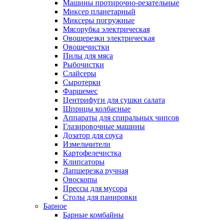
Машины протирочно-резательные
Миксер планетарный
Миксеры погружные
Мясорубка электрическая
Овощерезки электрическая
Овощечистки
Пилы для мяса
Рыбочистки
Слайсеры
Сыротерки
Фаршемес
Центрифуги для сушки салата
Шприцы колбасные
Аппараты для спиральных чипсов
Глазировочные машины
Дозатор для соуса
Измельчители
Картофелечистка
Клипсаторы
Лапшерезка ручная
Овоскопы
Прессы для мусора
Столы для панировки
Барное
Барные комбайны