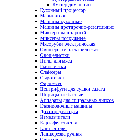
Куттер домашний
Кухонный процессор
Маринаторы
Машины кухонные
Машины протирочно-резательные
Миксер планетарный
Миксеры погружные
Мясорубка электрическая
Овощерезки электрическая
Овощечистки
Пилы для мяса
Рыбочистки
Слайсеры
Сыротерки
Фаршемес
Центрифуги для сушки салата
Шприцы колбасные
Аппараты для спиральных чипсов
Глазировочные машины
Дозатор для соуса
Измельчители
Картофелечистка
Клипсаторы
Лапшерезка ручная
Овоскопы