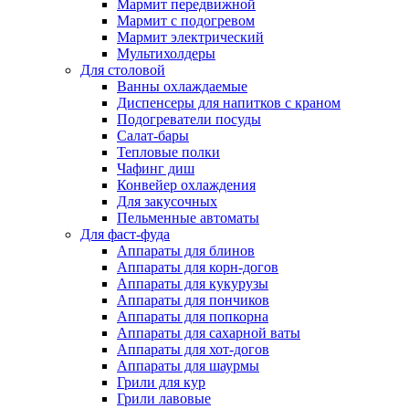
Мармит передвижной
Мармит с подогревом
Мармит электрический
Мультихолдеры
Для столовой
Ванны охлаждаемые
Диспенсеры для напитков с краном
Подогреватели посуды
Салат-бары
Тепловые полки
Чафинг диш
Конвейер охлаждения
Для закусочных
Пельменные автоматы
Для фаст-фуда
Аппараты для блинов
Аппараты для корн-догов
Аппараты для кукурузы
Аппараты для пончиков
Аппараты для попкорна
Аппараты для сахарной ваты
Аппараты для хот-догов
Аппараты для шаурмы
Грили для кур
Грили лавовые