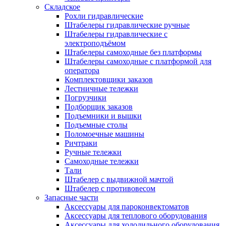
Складское
Рохли гидравлические
Штабелеры гидравлические ручные
Штабелеры гидравлические с
электроподъёмом
Штабелеры самоходные без платформы
Штабелеры самоходные с платформой для
оператора
Комплектовщики заказов
Лестничные тележки
Погрузчики
Подборщик заказов
Подъемники и вышки
Подъемные столы
Поломоечные машины
Ричтраки
Ручные тележки
Самоходные тележки
Тали
Штабелер с выдвижной мачтой
Штабелер с противовесом
Запасные части
Аксессуары для пароконвектоматов
Аксессуары для теплового оборудования
Аксессуары для холодильного оборудования