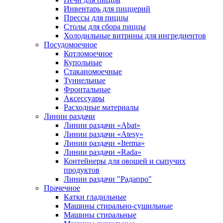
Инвентарь для пиццерий
Прессы для пиццы
Столы для сбора пиццы
Холодильные витрины для ингредиентов
Посудомоечное
Котломоечное
Купольные
Стаканомоечные
Туннельные
Фронтальные
Аксессуары
Расходные материалы
Линии раздачи
Линии раздачи «Abat»
Линии раздачи «Atesy»
Линии раздачи «Iterma»
Линии раздачи «Rada»
Контейнеры для овощей и сыпучих
продуктов
Линии раздачи "Радапро"
Прачечное
Катки гладильные
Машины стирально-сушильные
Машины стиральные