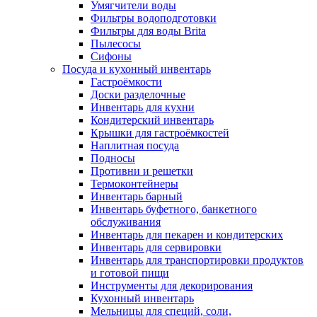
Умягчители воды
Фильтры водоподготовки
Фильтры для воды Brita
Пылесосы
Сифоны
Посуда и кухонный инвентарь
Гастроёмкости
Доски разделочные
Инвентарь для кухни
Кондитерский инвентарь
Крышки для гастроёмкостей
Наплитная посуда
Подносы
Противни и решетки
Термоконтейнеры
Инвентарь барный
Инвентарь буфетного, банкетного
обслуживания
Инвентарь для пекарен и кондитерских
Инвентарь для сервировки
Инвентарь для транспортировки продуктов
и готовой пищи
Инструменты для декорирования
Кухонный инвентарь
Мельницы для специй, соли,