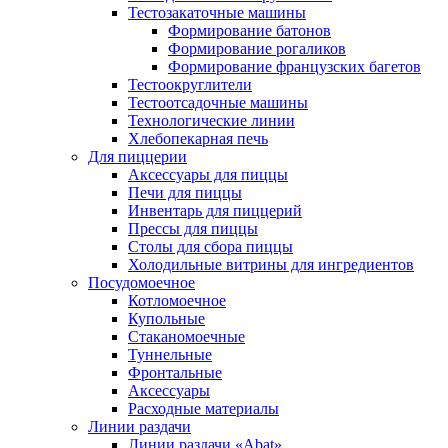
Тестозакаточные машины
Формирование батонов
Формирование рогаликов
Формирование французских багетов
Тестоокруглители
Тестоотсадочные машины
Технологические линии
Хлебопекарная печь
Для пиццерии
Аксессуары для пиццы
Печи для пиццы
Инвентарь для пиццерий
Прессы для пиццы
Столы для сбора пиццы
Холодильные витрины для ингредиентов
Посудомоечное
Котломоечное
Купольные
Стаканомоечные
Туннельные
Фронтальные
Аксессуары
Расходные материалы
Линии раздачи
Линии раздачи «Abat»