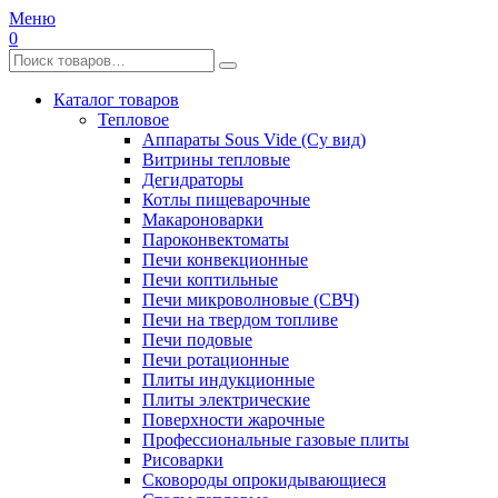
Меню
0
Каталог товаров
Тепловое
Аппараты Sous Vide (Су вид)
Витрины тепловые
Дегидраторы
Котлы пищеварочные
Макароноварки
Пароконвектоматы
Печи конвекционные
Печи коптильные
Печи микроволновые (СВЧ)
Печи на твердом топливе
Печи подовые
Печи ротационные
Плиты индукционные
Плиты электрические
Поверхности жарочные
Профессиональные газовые плиты
Рисоварки
Сковороды опрокидывающиеся