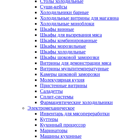
Столы холодильные
Суши-кейсы
Холодильники барные
Холодильные витрины для магазина
Холодильные моноблоки
Шкафы винные
Шкафы для вызревания мяса
Шкафы комбинированные
Шкафы морозильные
Шкафы холодильные
Шкафы шоковой заморозки
Витрины для демонстрации мяса
Витрины мультитемпературные
Камеры шоковой заморозки
Молекулярная кухня
Пристенные витрины
Саладетты
Сплит-системы
Фармацевтические холодильники
Электромеханическое
Инвентарь для мясопереработки
Куттеры
Кухонный процессор
Маринаторы
Машины кухонные