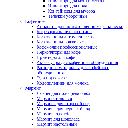
Инвентарь для мойки стекол
Инвентарь для пола
Контейнеры для мусора
Тележки уборочные
Кофейное
Аппараты для приготовления кофе на песке
Кофеварки капельного типа
Кофемашины автоматические
Кофемашины рожковые
Кофемолки профессиональные
Перколяторы для кофе
Принтеры для кофе
Аксессуары для кофейного оборудования
Расходные материалы для кофейного
оборудования
Турки для кофе
Холодильники для молока
Мармит
Лампы для подогрева блюд
Мармит столовый
Мармиты для вторых блюд
Мармиты для первых блюд
Мармит водяной
Мармит для шоколада
Мармит настольный