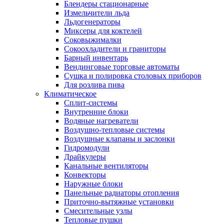
Блендеры стационарные
Измельчители льда
Льдогенераторы
Миксеры для коктелей
Соковыжималки
Сокоохладители и граниторы
Барный инвентарь
Вендинговые торговые автоматы
Сушка и полировка столовых приборов
Для розлива пива
Климатическое
Сплит-системы
Внутренние блоки
Водяные нагреватели
Воздушно-тепловые системы
Воздушные клапаны и заслонки
Гидромодули
Драйкулеры
Канальные вентиляторы
Конвекторы
Наружные блоки
Панельные радиаторы отопления
Приточно-вытяжные установки
Смесительные узлы
Тепловые пушки