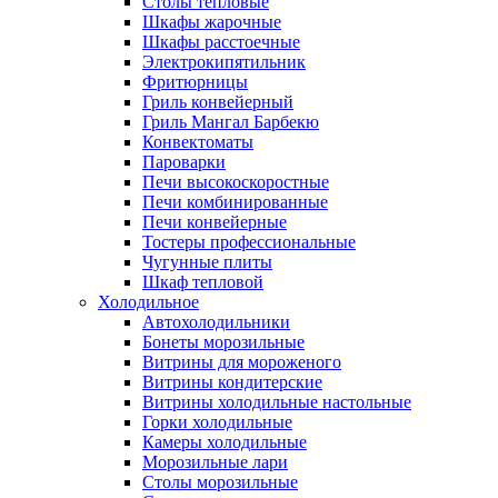
Столы тепловые
Шкафы жарочные
Шкафы расстоечные
Электрокипятильник
Фритюрницы
Гриль конвейерный
Гриль Мангал Барбекю
Конвектоматы
Пароварки
Печи высокоскоростные
Печи комбинированные
Печи конвейерные
Тостеры профессиональные
Чугунные плиты
Шкаф тепловой
Холодильное
Автохолодильники
Бонеты морозильные
Витрины для мороженого
Витрины кондитерские
Витрины холодильные настольные
Горки холодильные
Камеры холодильные
Морозильные лари
Столы морозильные