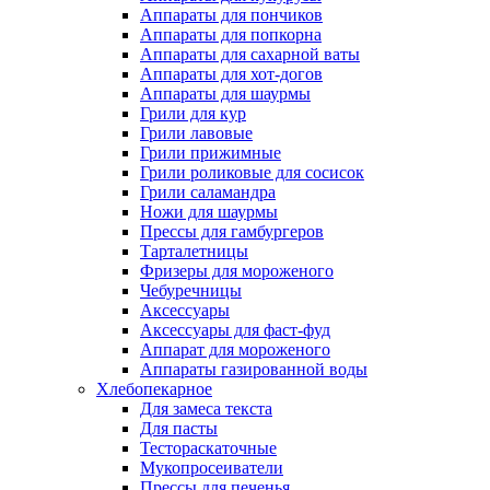
Аппараты для пончиков
Аппараты для попкорна
Аппараты для сахарной ваты
Аппараты для хот-догов
Аппараты для шаурмы
Грили для кур
Грили лавовые
Грили прижимные
Грили роликовые для сосисок
Грили саламандра
Ножи для шаурмы
Прессы для гамбургеров
Тарталетницы
Фризеры для мороженого
Чебуречницы
Аксессуары
Аксессуары для фаст-фуд
Аппарат для мороженого
Аппараты газированной воды
Хлебопекарное
Для замеса текста
Для пасты
Тестораскаточные
Мукопросеиватели
Прессы для печенья