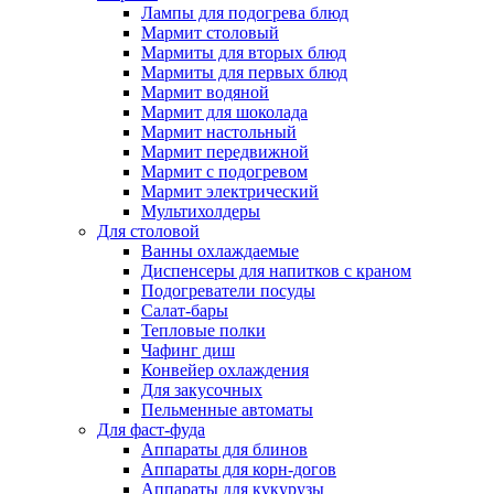
Лампы для подогрева блюд
Мармит столовый
Мармиты для вторых блюд
Мармиты для первых блюд
Мармит водяной
Мармит для шоколада
Мармит настольный
Мармит передвижной
Мармит с подогревом
Мармит электрический
Мультихолдеры
Для столовой
Ванны охлаждаемые
Диспенсеры для напитков с краном
Подогреватели посуды
Салат-бары
Тепловые полки
Чафинг диш
Конвейер охлаждения
Для закусочных
Пельменные автоматы
Для фаст-фуда
Аппараты для блинов
Аппараты для корн-догов
Аппараты для кукурузы