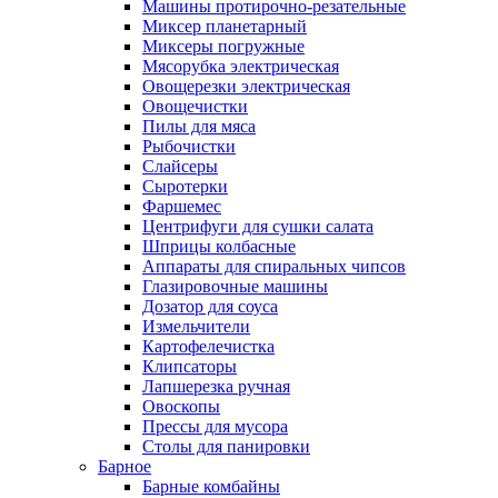
Машины протирочно-резательные
Миксер планетарный
Миксеры погружные
Мясорубка электрическая
Овощерезки электрическая
Овощечистки
Пилы для мяса
Рыбочистки
Слайсеры
Сыротерки
Фаршемес
Центрифуги для сушки салата
Шприцы колбасные
Аппараты для спиральных чипсов
Глазировочные машины
Дозатор для соуса
Измельчители
Картофелечистка
Клипсаторы
Лапшерезка ручная
Овоскопы
Прессы для мусора
Столы для панировки
Барное
Барные комбайны