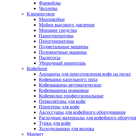
Фанкойлы
Чиллеры
Клининговое
Минимойки
Мойки высокого давления
Моющие средства
Парогенераторы
Пеногенераторы
Подметальные машины
Поломоечные машины
Пылесосы
Уборочный инвентарь
Кофейное
Аппараты для приготовления кофе на песке
Кофеварки капельного типа
Кофемашины автоматические
Кофемашины рожковые
Кофемолки профессиональные
Перколяторы для кофе
Принтеры для кофе
Аксессуары для кофейного оборудования
Расходные материалы для кофейного оборудо
Турки для кофе
Холодильники для молока
Мармит