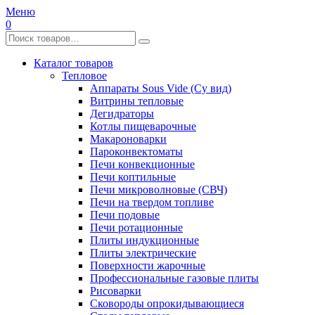
Меню
0
Каталог товаров
Тепловое
Аппараты Sous Vide (Су вид)
Витрины тепловые
Дегидраторы
Котлы пищеварочные
Макароноварки
Пароконвектоматы
Печи конвекционные
Печи коптильные
Печи микроволновые (СВЧ)
Печи на твердом топливе
Печи подовые
Печи ротационные
Плиты индукционные
Плиты электрические
Поверхности жарочные
Профессиональные газовые плиты
Рисоварки
Сковороды опрокидывающиеся