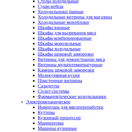
Столы холодильные
Суши-кейсы
Холодильники барные
Холодильные витрины для магазина
Холодильные моноблоки
Шкафы винные
Шкафы для вызревания мяса
Шкафы комбинированные
Шкафы морозильные
Шкафы холодильные
Шкафы шоковой заморозки
Витрины для демонстрации мяса
Витрины мультитемпературные
Камеры шоковой заморозки
Молекулярная кухня
Пристенные витрины
Саладетты
Сплит-системы
Фармацевтические холодильники
Электромеханическое
Инвентарь для мясопереработки
Куттеры
Кухонный процессор
Маринаторы
Машины кухонные