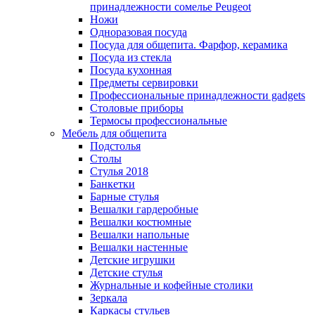
принадлежности сомелье Peugeot
Ножи
Одноразовая посуда
Посуда для общепита. Фарфор, керамика
Посуда из стекла
Посуда кухонная
Предметы сервировки
Профессиональные принадлежности gadgets
Столовые приборы
Термосы профессиональные
Мебель для общепита
Подстолья
Столы
Стулья 2018
Банкетки
Барные стулья
Вешалки гардеробные
Вешалки костюмные
Вешалки напольные
Вешалки настенные
Детские игрушки
Детские стулья
Журнальные и кофейные столики
Зеркала
Каркасы стульев