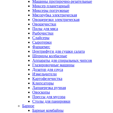
Машины протирочно-резательные
Миксер планетарный
Миксеры погружные
Мясорубка электрическая
Овощерезки электрическая
Овощечистки
Пилы для мяса
Рыбочистки
Слайсеры
Сыротерки
Фаршемес
Центрифуги для сушки салата
Шприцы колбасные
Аппараты для спиральных чипсов
Глазировочные машины
Дозатор для соуса
Измельчители
Картофелечистка
Клипсаторы
Лапшерезка ручная
Овоскопы
Прессы для мусора
Столы для панировки
Барное
Барные комбайны