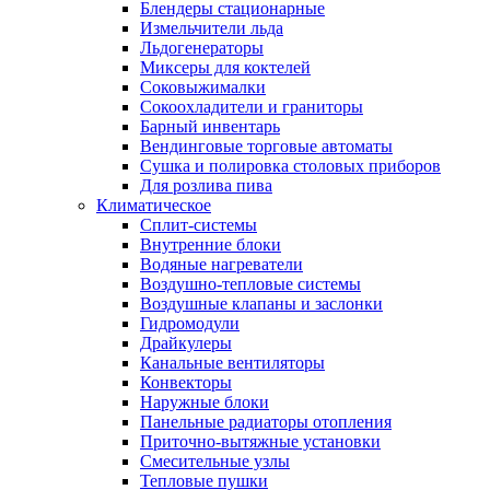
Блендеры стационарные
Измельчители льда
Льдогенераторы
Миксеры для коктелей
Соковыжималки
Сокоохладители и граниторы
Барный инвентарь
Вендинговые торговые автоматы
Сушка и полировка столовых приборов
Для розлива пива
Климатическое
Сплит-системы
Внутренние блоки
Водяные нагреватели
Воздушно-тепловые системы
Воздушные клапаны и заслонки
Гидромодули
Драйкулеры
Канальные вентиляторы
Конвекторы
Наружные блоки
Панельные радиаторы отопления
Приточно-вытяжные установки
Смесительные узлы
Тепловые пушки