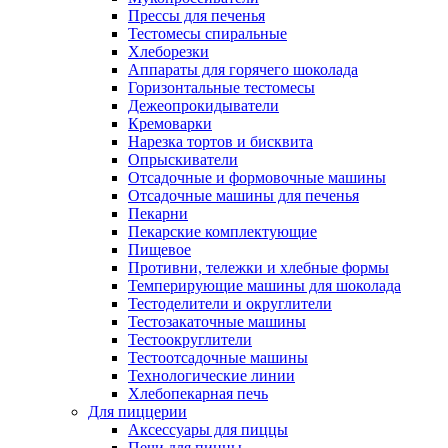
Прессы для печенья
Тестомесы спиральные
Хлеборезки
Аппараты для горячего шоколада
Горизонтальные тестомесы
Дежеопрокидыватели
Кремоварки
Нарезка тортов и бисквита
Опрыскиватели
Отсадочные и формовочные машины
Отсадочные машины для печенья
Пекарни
Пекарские комплектующие
Пищевое
Противни, тележки и хлебные формы
Темперирующие машины для шоколада
Тестоделители и округлители
Тестозакаточные машины
Тестоокруглители
Тестоотсадочные машины
Технологические линии
Хлебопекарная печь
Для пиццерии
Аксессуары для пиццы
Печи для пиццы