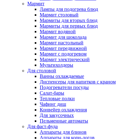
Мармит
Лампы для подогрева блюд
Мармит столовый
Мармиты для вторых блюд
Мармиты для первых блюд
Мармит водяной
Мармит для шоколада
Мармит настольный
Мармит передвижной
Мармит с подогревом
Мармит электрический
Мультихолдеры
Для столовой
Ванны охлаждаемые
Диспенсеры для напитков с краном
Подогреватели посуды
Салат-бары
Тепловые полки
Чафинг диш
Конвейер охлаждения
Для закусочных
Пельменные автоматы
Для фаст-фуда
Аппараты для блинов
Аппараты для корн-догов