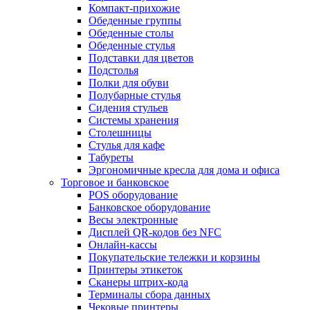
Компакт-прихожие
Обеденные группы
Обеденные столы
Обеденные стулья
Подставки для цветов
Подстолья
Полки для обуви
Полубарные стулья
Сидения стульев
Системы хранения
Столешницы
Стулья для кафе
Табуреты
Эргономичные кресла для дома и офиса
Торговое и банковское
POS оборудование
Банковское оборудование
Весы электронные
Дисплей QR-кодов без NFC
Онлайн-кассы
Покупательские тележки и корзины
Принтеры этикеток
Сканеры штрих-кода
Терминалы сбора данных
Чековые принтеры