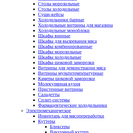
Столы морозильные
Столы холодильные
Суши-кейсы
Холодильники барные
Холодильные витрины для магазина
Холодильные моноблоки
Шкафы винные
Шкафы для вызревания мяса
Шкафы комбинированные
Шкафы морозильные
Шкафы холодильные
Шкафы шоковой заморозки
Витрины для демонстрации мяса
Витрины мультитемпературные
Камеры шоковой заморозки
Молекулярная кухня
Пристенные витрины
Саладетты
Сплит-системы
Фармацевтические холодильники
Электромеханическое
Инвентарь для мясопереработки
Куттеры
Бликсеры
Вакуумный куттер