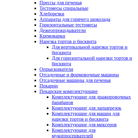
Прессы для печенья
Тестомесы спиральные
Хлеборезки
Аппараты для горячего шоколада
Горизонтальные тестомесы
Дежеопрокидыватели
Кремоварки
Нарезка тортов и бисквита
Для вертикальной нарезки тортов и
бисквита
Для горизонтальной нарезки тортов и
бисквита
Опрыскиватели
Отсадочные и формовочные машины
Отсадочные машины для печенья
Пекарни
Пекарские комплектующие
Комплектующие для дражировочных
барабанов
Комплектующие для лапшерезок
Комплектующие для машин для
нарезки тортов и бисквита
Комплектующие для миксеров
Комплектующие для
мукопросеивателей