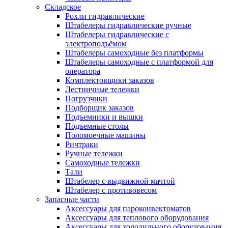
Складское
Рохли гидравлические
Штабелеры гидравлические ручные
Штабелеры гидравлические с
электроподъёмом
Штабелеры самоходные без платформы
Штабелеры самоходные с платформой для
оператора
Комплектовщики заказов
Лестничные тележки
Погрузчики
Подборщик заказов
Подъемники и вышки
Подъемные столы
Поломоечные машины
Ричтраки
Ручные тележки
Самоходные тележки
Тали
Штабелер с выдвижной мачтой
Штабелер с противовесом
Запасные части
Аксессуары для пароконвектоматов
Аксессуары для теплового оборудования
Аксессуары для холодильного оборудования