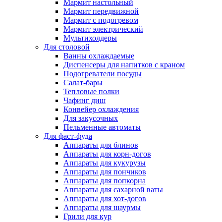
Мармит настольный
Мармит передвижной
Мармит с подогревом
Мармит электрический
Мультихолдеры
Для столовой
Ванны охлаждаемые
Диспенсеры для напитков с краном
Подогреватели посуды
Салат-бары
Тепловые полки
Чафинг диш
Конвейер охлаждения
Для закусочных
Пельменные автоматы
Для фаст-фуда
Аппараты для блинов
Аппараты для корн-догов
Аппараты для кукурузы
Аппараты для пончиков
Аппараты для попкорна
Аппараты для сахарной ваты
Аппараты для хот-догов
Аппараты для шаурмы
Грили для кур