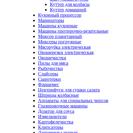
Куттер для колбасы
Куттер домашний
Кухонный процессор
Маринаторы
Машины кухонные
Машины протирочно-резательные
Миксер планетарный
Миксеры погружные
Мясорубка электрическая
Овощерезки электрическая
Овощечистки
Пилы для мяса
Рыбочистки
Слайсеры
Сыротерки
Фаршемес
Центрифуги для сушки салата
Шприцы колбасные
Аппараты для спиральных чипсов
Глазировочные машины
Дозатор для соуса
Измельчители
Картофелечистка
Клипсаторы
Лапшерезка ручная