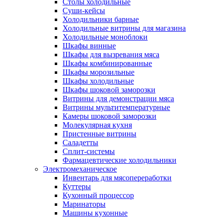
Столы холодильные
Суши-кейсы
Холодильники барные
Холодильные витрины для магазина
Холодильные моноблоки
Шкафы винные
Шкафы для вызревания мяса
Шкафы комбинированные
Шкафы морозильные
Шкафы холодильные
Шкафы шоковой заморозки
Витрины для демонстрации мяса
Витрины мультитемпературные
Камеры шоковой заморозки
Молекулярная кухня
Пристенные витрины
Саладетты
Сплит-системы
Фармацевтические холодильники
Электромеханическое
Инвентарь для мясопереработки
Куттеры
Кухонный процессор
Маринаторы
Машины кухонные