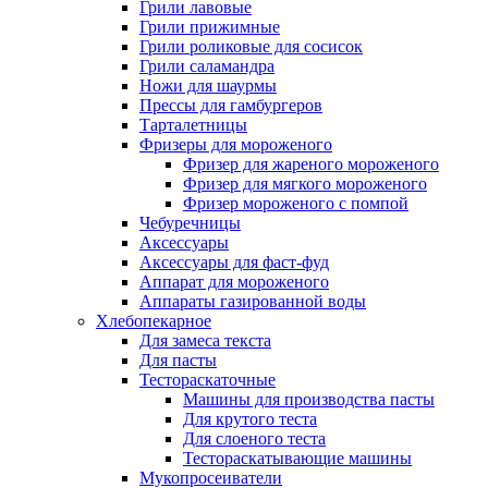
Грили лавовые
Грили прижимные
Грили роликовые для сосисок
Грили саламандра
Ножи для шаурмы
Прессы для гамбургеров
Тарталетницы
Фризеры для мороженого
Фризер для жареного мороженого
Фризер для мягкого мороженого
Фризер мороженого с помпой
Чебуречницы
Аксессуары
Аксессуары для фаст-фуд
Аппарат для мороженого
Аппараты газированной воды
Хлебопекарное
Для замеса текста
Для пасты
Тестораскаточные
Машины для производства пасты
Для крутого теста
Для слоеного теста
Тестораскатывающие машины
Мукопросеиватели