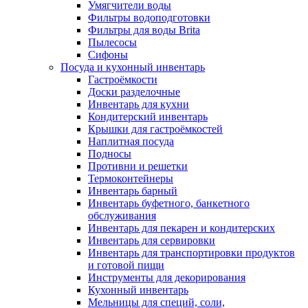
Умягчители воды
Фильтры водоподготовки
Фильтры для воды Brita
Пылесосы
Сифоны
Посуда и кухонный инвентарь
Гастроёмкости
Доски разделочные
Инвентарь для кухни
Кондитерский инвентарь
Крышки для гастроёмкостей
Наплитная посуда
Подносы
Противни и решетки
Термоконтейнеры
Инвентарь барный
Инвентарь буфетного, банкетного
обслуживания
Инвентарь для пекарен и кондитерских
Инвентарь для сервировки
Инвентарь для транспортировки продуктов
и готовой пищи
Инструменты для декорирования
Кухонный инвентарь
Мельницы для специй, соли,