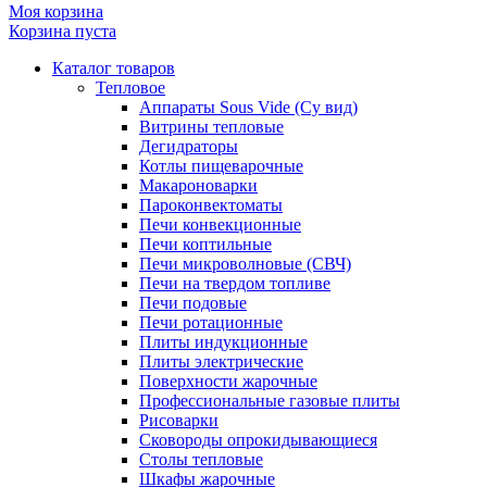
Моя корзина
Корзина пуста
Каталог товаров
Тепловое
Аппараты Sous Vide (Су вид)
Витрины тепловые
Дегидраторы
Котлы пищеварочные
Макароноварки
Пароконвектоматы
Печи конвекционные
Печи коптильные
Печи микроволновые (СВЧ)
Печи на твердом топливе
Печи подовые
Печи ротационные
Плиты индукционные
Плиты электрические
Поверхности жарочные
Профессиональные газовые плиты
Рисоварки
Сковороды опрокидывающиеся
Столы тепловые
Шкафы жарочные