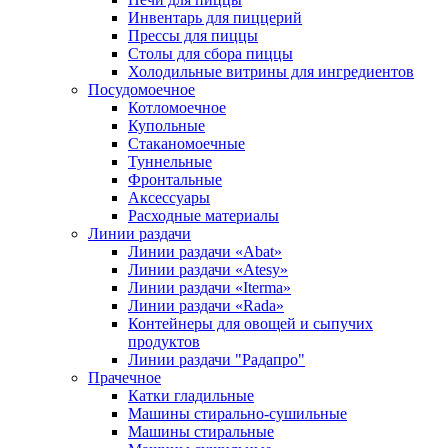
Инвентарь для пиццерий
Прессы для пиццы
Столы для сбора пиццы
Холодильные витрины для ингредиентов
Посудомоечное
Котломоечное
Купольные
Стаканомоечные
Туннельные
Фронтальные
Аксессуары
Расходные материалы
Линии раздачи
Линии раздачи «Abat»
Линии раздачи «Atesy»
Линии раздачи «Iterma»
Линии раздачи «Rada»
Контейнеры для овощей и сыпучих
продуктов
Линии раздачи "Радапро"
Прачечное
Катки гладильные
Машины стирально-сушильные
Машины стиральные