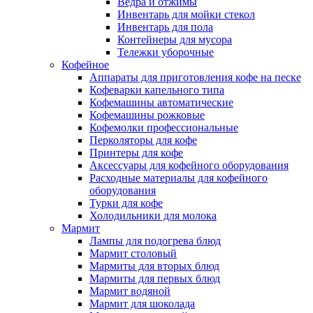
Ведра и отжимы
Инвентарь для мойки стекол
Инвентарь для пола
Контейнеры для мусора
Тележки уборочные
Кофейное
Аппараты для приготовления кофе на песке
Кофеварки капельного типа
Кофемашины автоматические
Кофемашины рожковые
Кофемолки профессиональные
Перколяторы для кофе
Принтеры для кофе
Аксессуары для кофейного оборудования
Расходные материалы для кофейного
оборудования
Турки для кофе
Холодильники для молока
Мармит
Лампы для подогрева блюд
Мармит столовый
Мармиты для вторых блюд
Мармиты для первых блюд
Мармит водяной
Мармит для шоколада