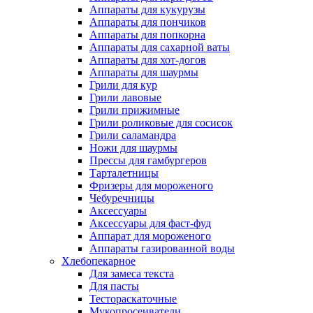
Аппараты для кукурузы
Аппараты для пончиков
Аппараты для попкорна
Аппараты для сахарной ваты
Аппараты для хот-догов
Аппараты для шаурмы
Грили для кур
Грили лавовые
Грили прижимные
Грили роликовые для сосисок
Грили саламандра
Ножи для шаурмы
Прессы для гамбургеров
Тарталетницы
Фризеры для мороженого
Чебуречницы
Аксессуары
Аксессуары для фаст-фуд
Аппарат для мороженого
Аппараты газированной воды
Хлебопекарное
Для замеса текста
Для пасты
Тестораскаточные
Мукопросеиватели