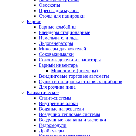
Овоскопы
Прессы для мусора
Столы для панировки
Барное
Барные комбайны
Блендеры стационарные
Измельчители льда
Льдогенераторы
Миксеры для коктелей
Соковыжималки
Сокоохладители и граниторы
Барный инвентарь
Молочники (питчеры)
Вендинговые торговые автоматы
Сушка и полировка столовых приборов
Для розлива пива
Климатическое
Сплит-системы
Внутренние блоки
Водяные нагреватели
Воздушно-тепловые системы
Воздушные клапаны и заслонки
Гидромодули
Драйкулеры