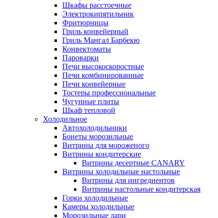
Шкафы расстоечные
Электрокипятильник
Фритюрницы
Гриль конвейерный
Гриль Мангал Барбекю
Конвектоматы
Пароварки
Печи высокоскоростные
Печи комбинированные
Печи конвейерные
Тостеры профессиональные
Чугунные плиты
Шкаф тепловой
Холодильное
Автохолодильники
Бонеты морозильные
Витрины для мороженого
Витрины кондитерские
Витрины десертные CANARY
Витрины холодильные настольные
Витрины для ингредиентов
Витрины настольные кондитерская
Горки холодильные
Камеры холодильные
Морозильные лари