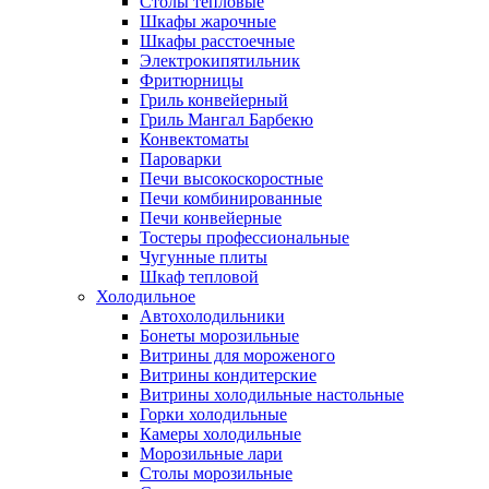
Столы тепловые
Шкафы жарочные
Шкафы расстоечные
Электрокипятильник
Фритюрницы
Гриль конвейерный
Гриль Мангал Барбекю
Конвектоматы
Пароварки
Печи высокоскоростные
Печи комбинированные
Печи конвейерные
Тостеры профессиональные
Чугунные плиты
Шкаф тепловой
Холодильное
Автохолодильники
Бонеты морозильные
Витрины для мороженого
Витрины кондитерские
Витрины холодильные настольные
Горки холодильные
Камеры холодильные
Морозильные лари
Столы морозильные