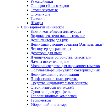
Рукомойники
Станции сбора отходов
Столы закрытые
Столы-купе
Тележки
Шкафы
Санитарно-гигиеническое
Баки и контейнеры для мусора
Водонагреватели накопительные
Дезинфекторы для рук
Дезинфицирующие средства (Антисептики)
Диспоузер для раковины
Дозаторы для мыла
Душирующие устройства, смесители
Лампы инсектицидные
Моющие средства для пароконвектоматов
Облучатель-рециркулятор бактерицидный
Дезинфекция и стерилизация
Профессиональные средства
Средства индивидуальной защиты
Стерилизаторы для ножей
Сушители для рук, фены
Тепловизионные комплексы
Термометры
Уборочный инвентарь