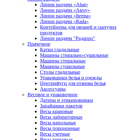
Линии раздачи «Abat»
Линии раздачи «Atesy»
Линии раздачи «Iterma»
Линии раздачи «Rada»
Контейнеры для овощей и сыпучих
продуктов
Линии раздачи "Радапро"
Прачечное
Катки гладильные
Машины стирально-сушильные
Машины стиральные
Машины сушильные
Столы гладильные
Упаковщики белья и одежды
Центрифуги для отжима белья
Аксессуары
Весовое и упаковочное
Датеры и этикировщики
Запайщики пакетов
Весы крановые
Весы лабораторные
Весы напольные
Весы порционные
Весы счетные
Весы торговые