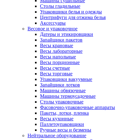
Машины сушильные
Столы гладильные
Упаковщики белья и одежды
Центрифуги для отжима белья
Аксессуары
Весовое и упаковочное
Датеры и этикировщики
Запайщики пакетов
Весы крановые
Весы лабораторные
Весы напольные
Весы порционные
Весы счетные
Весы торговые
Упаковщики вакуумные
Запайщики лотков
Машины обвязочные
Машины термоусадочные
Столы упаковочные
Фасовочно-упаковочные аппараты
Пакеты, лотки, пленка
Весы кухонные
Паллетоупаковщики
Ручные весы и безмены
Нейтральное оборудование