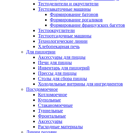
Тестоделители и округлители
Тестозакаточные машины
Формирование батонов
Формирование рогаликов
Формирование французских багетов
Тестоокруглители
Тестоотсадочные машины
Технологические линии
Хлебопекарная печь
Для пиццерии
Аксессуары для пиццы
Печи для пиццы
Инвентарь для пиццерий
Прессы для пиццы
Столы для сбора пиццы
Холодильные витрины для ингредиентов
Посудомоечное
Котломоечное
Купольные
Стаканомоечные
Туннельные
Фронтальные
Аксессуары
Расходные материалы
Линии раздачи