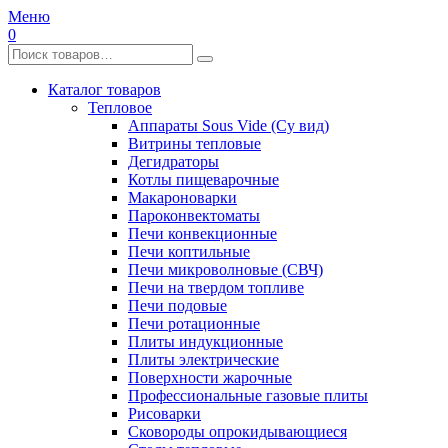
Меню
0
Каталог товаров
Тепловое
Аппараты Sous Vide (Су вид)
Витрины тепловые
Дегидраторы
Котлы пищеварочные
Макароноварки
Пароконвектоматы
Печи конвекционные
Печи коптильные
Печи микроволновые (СВЧ)
Печи на твердом топливе
Печи подовые
Печи ротационные
Плиты индукционные
Плиты электрические
Поверхности жарочные
Профессиональные газовые плиты
Рисоварки
Сковороды опрокидывающиеся